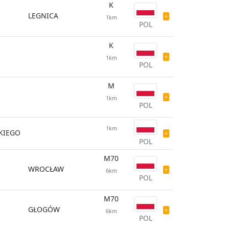
K
LEGNICA
1km
POL
K
1km
POL
M
1km
POL
1km
SKIEGO
POL
M70
WROCŁAW
6km
POL
M70
GŁOGÓW
6km
POL