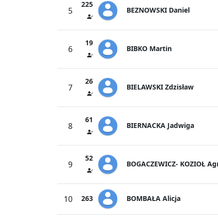
225
BEZNOWSKI Daniel
5
19
BIBKO Martin
6
26
BIELAWSKI Zdzisław
7
61
BIERNACKA Jadwiga
8
52
BOGACZEWICZ- KOZIOŁ Agn
9
BOMBAŁA Alicja
10
263