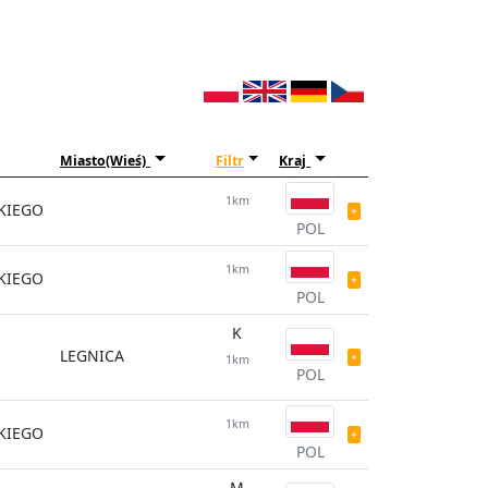
Miasto(Wieś)
Filtr
Kraj
1km
SKIEGO
POL
1km
SKIEGO
POL
K
LEGNICA
1km
POL
1km
SKIEGO
POL
M