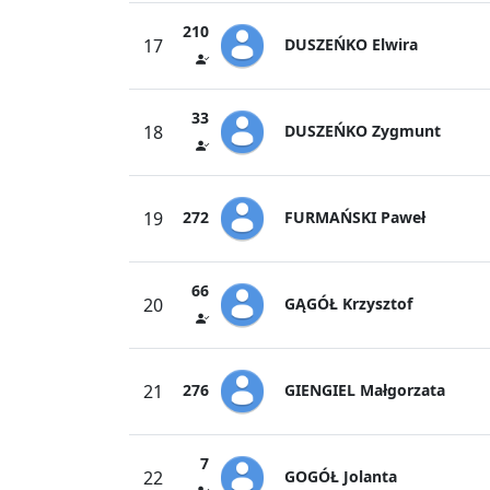
210
DUSZEŃKO Elwira
17
33
DUSZEŃKO Zygmunt
18
FURMAŃSKI Paweł
19
272
66
GĄGÓŁ Krzysztof
20
GIENGIEL Małgorzata
21
276
7
GOGÓŁ Jolanta
22