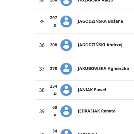
34
207
JAGODZIŃSKA Bożena
35
JAGODZIŃSKI Andrzej
36
208
JAKUBOWSKA Agnieszka
37
278
234
JANIAK Paweł
38
60
JĘDRASIAK Renata
39
54