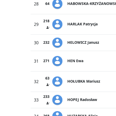
HABOWSKA-KRZYŻANOWSK
28
64
218
HARLAK Patrycja
29
HELOWICZ Janusz
30
232
HEN Ewa
31
271
63
HOŁUBKA Mariusz
32
233
HOPEJ Radosław
33
HUZARSKA Alicja
268