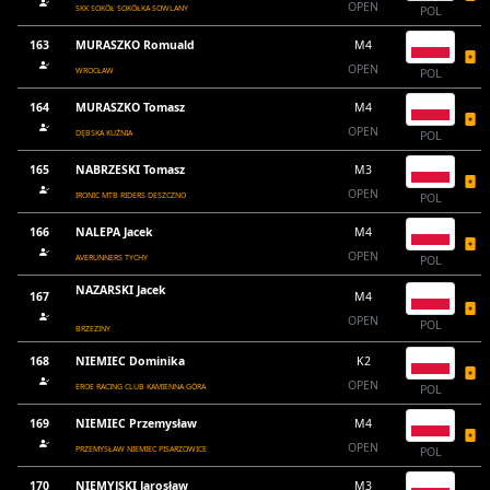
OPEN
SKK SOKÓŁ SOKÓŁKA SOWLANY
POL
163
MURASZKO Romuald
M4
OPEN
WROCŁAW
POL
164
MURASZKO Tomasz
M4
OPEN
DĘBSKA KUŹNIA
POL
165
NABRZESKI Tomasz
M3
OPEN
IRONIC MTB RIDERS DESZCZNO
POL
166
NALEPA Jacek
M4
OPEN
AVERUNNERS TYCHY
POL
NAZARSKI Jacek
167
M4
OPEN
POL
BRZEZINY
168
NIEMIEC Dominika
K2
OPEN
EROE RACING CLUB KAMIENNA GÓRA
POL
169
NIEMIEC Przemysław
M4
OPEN
PRZEMYSŁAW NIEMIEC PISARZOWICE
POL
170
NIEMYJSKI Jarosław
M3