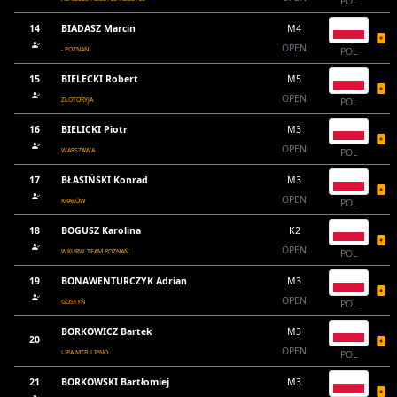
POL
14
BIADASZ Marcin
M4
OPEN
- POZNAŃ
POL
15
BIELECKI Robert
M5
OPEN
ZŁOTORYJA
POL
16
BIELICKI Piotr
M3
OPEN
WARSZAWA
POL
17
BŁASIŃSKI Konrad
M3
OPEN
KRAKÓW
POL
18
BOGUSZ Karolina
K2
OPEN
WKURW TEAM POZNAŃ
POL
19
BONAWENTURCZYK Adrian
M3
OPEN
GOSTYŃ
POL
BORKOWICZ Bartek
M3
20
OPEN
LIPA MTB LIPNO
POL
21
BORKOWSKI Bartłomiej
M3