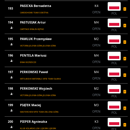
PASICKA Bernadetta
K4
193
OPEN
CARDIOHOME TEAM SOBÓTKA
POL
194
PASTUSIAK Artur
M4
OPEN
CARTPACK BRALIN KĘPNO
POL
195
PAWLUK Przemysław
M2
OPEN
VICTORIA JELENIA GÓRA JELENIA GÓRA
POL
196
PENTELA Mariusz
M4
OPEN
BRAK BEZRZECZE
POL
197
PERKOWSKI Paweł
M4
OPEN
MITSUBISHI MATERIALS MTB TEAM OŁAWA
POL
198
PERKOWSKI Wojciech
M2
OPEN
VICTORIA JELENIA GÓRA JELENIA GÓRA
POL
199
PIĄTEK Maciej
M3
OPEN
MASTERCHEM MTB TEAM ZIELONA GÓRA
POL
200
PIEPER Agnieszka
K3
OPEN
KLUB KOLARSKI LEW LĘBORK LĘBORK
POL