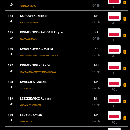
OPEN
ALIEN WROCŁAW
POL
124
KUROWSKI Michał
M4
OPEN
POLA-K WARSZAWA
POL
125
KWIATKOWSKA-SIOCH Edyta
K4
OPEN
PLAY WARSZAWA
POL
126
KWIATKOWSKA Marta
K2
OPEN
SISU-OWB ROWERTOUR.COM BYDGOSZCZ
POL
127
KWIATKOWSKI Rafał
M3
OPEN
KRAFT AUTOMOTIVE TEAM WARSZAWA
POL
128
KWIECIEŃ Marcin
M4
OPEN
- WAŁBRZYCH
POL
129
LESZKIEWICZ Roman
M4
OPEN
WATAHA.CC SZCZECIN
POL
130
LEŚKO Damian
M4
OPEN
BRAK BIELÓW
POL