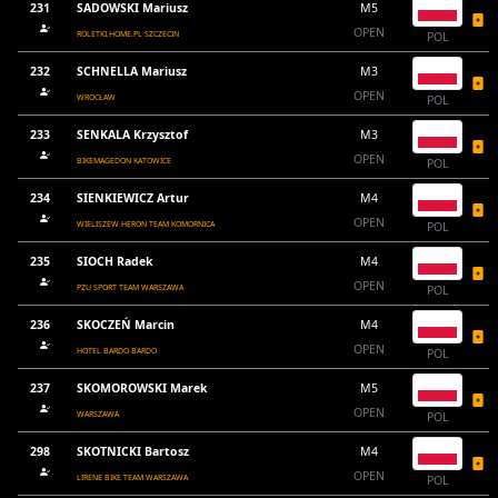
231
SADOWSKI Mariusz
M5
OPEN
ROLETKI.HOME.PL SZCZECIN
POL
232
SCHNELLA Mariusz
M3
OPEN
WROCŁAW
POL
233
SENKALA Krzysztof
M3
OPEN
BIKEMAGEDON KATOWICE
POL
234
SIENKIEWICZ Artur
M4
OPEN
WIELISZEW HERON TEAM KOMORNICA
POL
235
SIOCH Radek
M4
OPEN
PZU SPORT TEAM WARSZAWA
POL
236
SKOCZEŃ Marcin
M4
OPEN
HOTEL BARDO BARDO
POL
237
SKOMOROWSKI Marek
M5
OPEN
WARSZAWA
POL
298
SKOTNICKI Bartosz
M4
OPEN
LIRENE BIKE TEAM WARSZAWA
POL