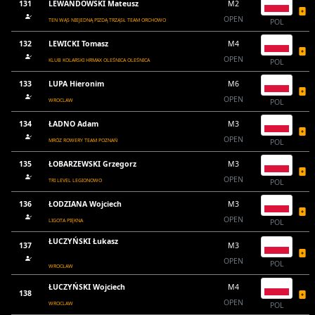
131
LEWANDOWSKI Mateusz
M2
OPEN
TEN WĄS NIEJEDNĄ PIZDĄ TRZĄSŁ TEAM ORCHOWO
POL
132
LEWICKI Tomasz
M4
OPEN
KLUB KOLARSKI HRMAX OLEŚNICA OLEŚNICA
POL
133
LUPA Hieronim
M6
OPEN
WROCLAW
POL
134
ŁADNO Adam
M3
OPEN
MRÓZ ROWERY TEAM POZNAŃ
POL
135
ŁOBARZEWSKI Grzegorz
M3
OPEN
TRI LEVEL LEGIONOWO
POL
136
ŁODZIANA Wojciech
M3
OPEN
LIGOTA PIĘKNA
POL
ŁUCZYŃSKI Łukasz
137
M3
OPEN
POL
WROCŁAW
ŁUCZYŃSKI Wojciech
M4
138
OPEN
WROCLAW
POL