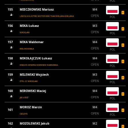
POL
155
MIECZKOWSKI Mariusz
M4
OPEN
LINCOLN ELECTRIC BESTER BIKE TEAM BIELAWA BIELAWA
POL
156
MIKA Łukasz
M3
OPEN
WROCŁAW
POL
157
MIKA Waldemar
M4
OPEN
BIELSKO-BIAŁA
POL
158
MIKOŁAJCZUK Łukasz
M4
OPEN
ENEA KS EENERGI KOZIENICE WARSZAWA
POL
159
MILEWSKI Wojciech
M3
OPEN
ZTPL.CC WROCŁAW
POL
160
MIROWSKI Maciej
M4
OPEN
JAS ŁÓDŹ
POL
MOROZ Marcin
M4
161
OPEN
CIESZYN
POL
162
MOZOLEWSKI Jakub
M2