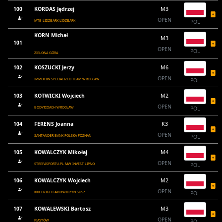
100
KORDAS Jędrzej
M3
OPEN
MTB LIDZBARK LIDZBARK
POL
KORN Michał
M3
101
OPEN
POL
ZIELONA GÓRA
102
KOSZUCKI Jerzy
M6
OPEN
IMMOTIIN SPECIALIZED TEAM WROCŁAW
POL
103
KOTWICKI Wojciech
M2
OPEN
BODYICOACH WROCŁAW
POL
104
FERENS Joanna
K3
OPEN
SANTANDER BANK POLSKA POZNAŃ
POL
105
KOWALCZYK Mikołaj
M4
OPEN
STREFASPORTU.PL MW INVEST LIPNO
POL
106
KOWALCZYK Wojciech
M2
OPEN
KKK DZIKI TEAM KWIDZYN SUSZ
POL
107
KOWALEWSKI Bartosz
M3
OPEN
PIASTÓW
POL