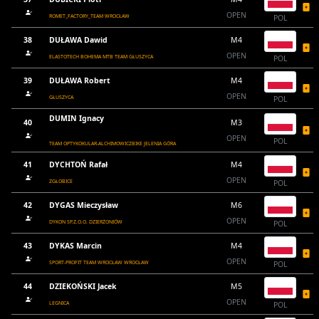
OPEN
ROMET_FACTORY_TEAM WROCŁAW
POL
38
DUŁAWA Dawid
M4
OPEN
ELASTOTECH BOHEMA MTB TEAM GŁUSZYCA
POL
39
DUŁAWA Robert
M4
OPEN
GŁUSZYCA
POL
DUMIN Ignacy
40
M3
OPEN
POL
TEAM OPTYKOKULAR-ALCHIMOWICZBIKE JELENIA GÓRA
41
DYCHTOŃ Rafał
M4
OPEN
ZGŁOBICE
POL
42
DYGAS Mieczysław
M6
OPEN
DYKON SP.Z.O.O. DZIERŻONIÓW
POL
43
DYKAS Marcin
M4
OPEN
SPORT-PROFIT TEAM WROCŁAW WROCŁAW
POL
44
DZIEKOŃSKI Jacek
M5
OPEN
LEGNICA
POL