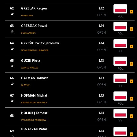
62
GRZELAK Kacper
M2
OPEN
KOSAKOWO
POL
63
GRZESIAK Paweł
M4
OPEN
BOLESŁAWIEC
POL
64
GRZEŚKIEWICZ Jarosław
M4
OPEN
NOWE MIASTO LUBAWSKIE
POL
65
GUZIK Piotr
M3
OPEN
WAWEL KRAKÓW
POL
66
HALMAN Tomasz
M3
OPEN
GLIWICE
POL
67
HOFMAN Michał
M3
OPEN
BIKEMAGEDON KATOWICE
POL
HOLINEJ Tomasz
M4
68
OPEN
CYKLOOPOLE PRÓSZKÓW
POL
IGNACZAK Rafał
69
M4