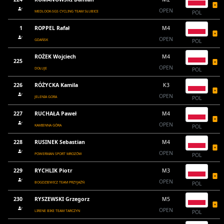
OPEN
MEDLOOK-SGS CYCLING TEAM SŁUBICE
POL
1
ROPPEL Rafał
M4
OPEN
GDAŃSK
POL
ROŻEK Wojciech
M4
225
OPEN
DOŁUJE
POL
226
RÓŻYCKA Kamila
K3
OPEN
JELENIA GORA
POL
227
RUCHAŁA Paweł
M4
OPEN
KAMIENNA GÓRA
POL
228
RUSINEK Sebastian
M4
OPEN
POWERMAN SPORT MROZÓW
POL
229
RYCHLIK Piotr
M3
OPEN
BOGDZIEWICZ TEAM PRZYJAŹŃ
POL
230
RYSZEWSKI Grzegorz
M5
OPEN
LIRENE BIKE TEAM TARCZYN
POL