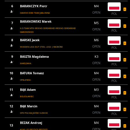
6
BARANCZYK Piotr
M4
OPEN
DAMOVO BIKE TEAM JABŁONNA
POL
BARANOWSKI Marek
7
M5
K.O.TEAM MTB KROSNO ODRZAŃSKIE KROSNO ODRZAŃSKIE
OPEN
POL
MARCINOWICE
8
BARSKI Jacek
M6
OPEN
WOODEN LEGS BUT STEEL LEGS :) RACIBÓRZ
POL
9
BASZTA Magdalena
K3
OPEN
WARSZAWA
POL
10
BATURA Tomasz
M4
OPEN
OPALENICA
POL
11
BĄK Adam
M3
OPEN
BOLESŁAWIEC
POL
12
BĄK Marcin
M4
OPEN
DPD POLSKA JEŻÓW SUDECKI
POL
BEZAK Andrzej
M4
13
OPEN
ACHILLES PIESZYCE PIESZYCE