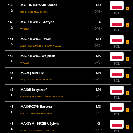
139
MACHNIKOWSKI Marek
M3
OPEN
DCT CYCLING TEAM GDYNIA
POL
140
MAĆKIEWICZ Grażyna
K4
OPEN
WIĄZÓW
POL
141
MAĆKIEWICZ Paweł
M3
OPEN
ADIENT SKARBIMIERZ MTB TEAM WIĄZÓW
POL
142
MAĆKIEWICZ Wojciech
M5
OPEN
WIĄZÓW
POL
143
MADEJ Bartosz
M4
OPEN
ILE JESZCZE DO METY? WROCŁAW
POL
144
MAJOR Krzysztof
M4
OPEN
CAPGEMINI MTB TEAM DĄBROWA GÓRNICZA
POL
145
MAJORCZYK Bartosz
M3
OPEN
WIRTUOZI KARCZEWO KARCZEWO
POL
146
MAKSYM - KRZESA Sylwia
K3
OPEN
PALIWO Z ROŚLIN MTB TEAM TYCHY
POL