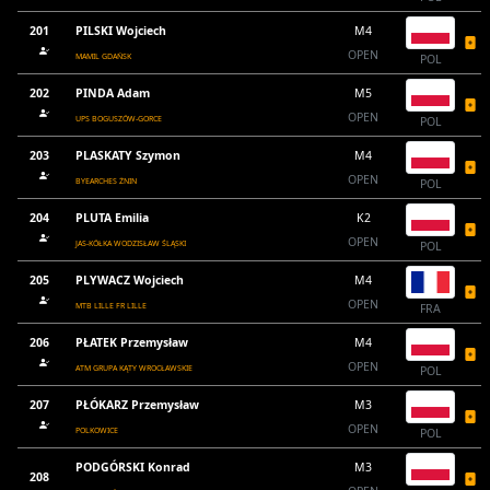
201
PILSKI Wojciech
M4
OPEN
MAMIL GDAŃSK
POL
202
PINDA Adam
M5
OPEN
UPS BOGUSZÓW-GORCE
POL
203
PLASKATY Szymon
M4
OPEN
BYEARCHES ŻNIN
POL
204
PLUTA Emilia
K2
OPEN
JAS-KÓŁKA WODZISŁAW ŚLĄSKI
POL
205
PLYWACZ Wojciech
M4
OPEN
MTB LILLE FR LILLE
FRA
206
PŁATEK Przemysław
M4
OPEN
ATM GRUPA KĄTY WROCŁAWSKIE
POL
207
PŁÓKARZ Przemysław
M3
OPEN
POLKOWICE
POL
PODGÓRSKI Konrad
M3
208