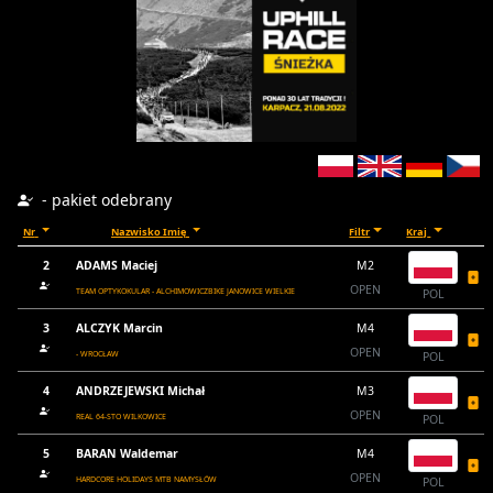
- pakiet odebrany
Nr
Nazwisko Imię
Filtr
Kraj
2
ADAMS Maciej
M2
OPEN
TEAM OPTYKOKULAR - ALCHIMOWICZBIKE JANOWICE WIELKIE
POL
3
ALCZYK Marcin
M4
OPEN
- WROCŁAW
POL
4
ANDRZEJEWSKI Michał
M3
OPEN
REAL 64-STO WILKOWICE
POL
5
BARAN Waldemar
M4
OPEN
HARDCORE HOLIDAYS MTB NAMYSŁÓW
POL