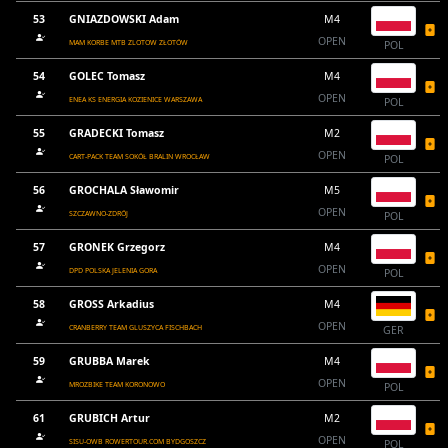
53
GNIAZDOWSKI Adam
M4
OPEN
MAM KORBE MTB ZLOTOW ZŁOTÓW
POL
54
GOLEC Tomasz
M4
OPEN
ENEA KS ENERGIA KOZIENICE WARSZAWA
POL
55
GRADECKI Tomasz
M2
OPEN
CART-PACK TEAM SOKÓŁ BRALIN WROCŁAW
POL
56
GROCHALA Sławomir
M5
OPEN
SZCZAWNO-ZDRÓJ
POL
57
GRONEK Grzegorz
M4
OPEN
DPD POLSKA JELENIA GORA
POL
58
GROSS Arkadius
M4
OPEN
CRANBERRY TEAM GLUSZYCA FISCHBACH
GER
59
GRUBBA Marek
M4
OPEN
MROZBIKE TEAM KORONOWO
POL
61
GRUBICH Artur
M2
OPEN
SISU-OWB ROWERTOUR.COM BYDGOSZCZ
POL