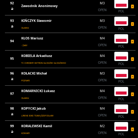
92
M3
Zawodnik Anonimowy
OPEN
POL
93
KIŃCZYK Sławomir
M3
OPEN
OŁAWA
POL
KŁOS Mariusz
M4
94
OPEN
- ŻARY
POL
KOBIELA Arkadiusz
M4
95
OPEN
TC CHROBRY BETRON GŁOGÓW GŁOGÓWKO
POL
96
KOŁACKI Michał
M3
OPEN
POZNAŃ
POL
KOMARNICKI Łukasz
M4
97
OPEN
OŁAWA
POL
98
KOPYCKI Jakub
M4
OPEN
LIRENE BIKE TEAM JÓZEFOSŁAW
POL
99
KORALEWSKI Kamil
M2
OPEN
KOWARY
POL