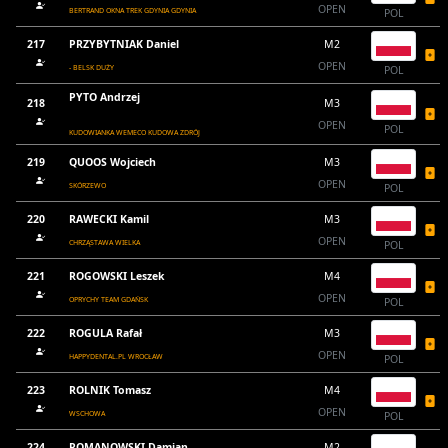
OPEN
BERTRAND OKNA TREK GDYNIA GDYNIA
POL
217
PRZYBYTNIAK Daniel
M2
OPEN
- BELSK DUŻY
POL
PYTO Andrzej
218
M3
OPEN
POL
KUDOWIANKA WEMECO KUDOWA ZDRÓJ
219
QUOOS Wojciech
M3
OPEN
SKÓRZEWO
POL
220
RAWECKI Kamil
M3
OPEN
CHRZĄSTAWA WIELKA
POL
221
ROGOWSKI Leszek
M4
OPEN
OPRYCHY TEAM GDAŃSK
POL
222
ROGULA Rafał
M3
OPEN
HAPPYDENTAL.PL WROCŁAW
POL
223
ROLNIK Tomasz
M4
OPEN
WSCHOWA
POL
224
ROMANOWSKI Damian
M2