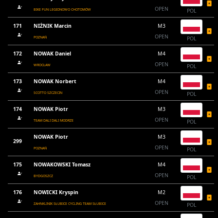
OPEN
BIKE FUN LEGIONOWO CHOTOMÓW
POL
171
NIŻNIK Marcin
M3
OPEN
POZNAŃ
POL
172
NOWAK Daniel
M4
OPEN
WROCŁAW
POL
173
NOWAK Norbert
M4
OPEN
SCOTTO SZCZECIN
POL
174
NOWAK Piotr
M3
OPEN
TEAM DALI DALI MODRZE
POL
NOWAK Piotr
M3
299
OPEN
POZNAŃ
POL
175
NOWAKOWSKI Tomasz
M4
OPEN
BYDGOSZCZ
POL
176
NOWICKI Kryspin
M2
OPEN
ZAHNKLINIK SŁUBICE CYCLING TEAM SŁUBICE
POL