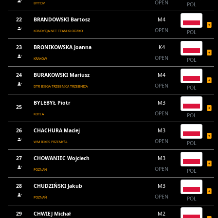
OPEN
BYTOM
POL
22
BRANDOWSKI Bartosz
M4
OPEN
KONDYCJA.NET TEAM KŁODZKO
POL
23
BRONIKOWSKA Joanna
K4
OPEN
KRAKÓW
POL
24
BURAKOWSKI Mariusz
M4
OPEN
DTR BIEGA TRZEBNICA TRZEBNICA
POL
BYLEBYŁ Piotr
M3
25
OPEN
KOTLA
POL
26
CHACHURA Maciej
M3
OPEN
WM BIKES PRZEMYŚL
POL
27
CHOWANIEC Wojciech
M3
OPEN
POZNAŃ
POL
28
CHUDZIŃSKI Jakub
M3
OPEN
POZNAŃ
POL
29
CHWIEJ Michał
M2