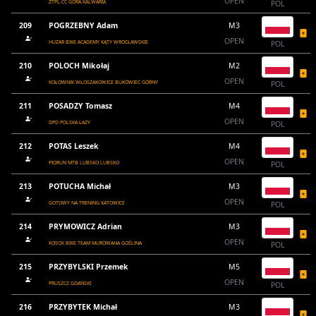
OPEN
ZTPL.CC GÓRA KALWARIA
POL
209
POGRZEBNY Adam
M3
OPEN
HUZAR BIKE ACADEMY KĄTY WROCŁAWSKIE
POL
210
POLOCH Mikołaj
M2
OPEN
KOŁOWNIK WŁOSZAKOWICE BUKÓWIEC GÓRNY
POL
211
POSADZY Tomasz
M4
OPEN
DPD POLSKA ŁAZY
POL
212
POTAS Leszek
M4
OPEN
PIORUN MTB LUBSKO LUBSKO
POL
213
POTUCHA Michał
M3
OPEN
GOTOWY NA TRENING KATOWICE
POL
214
PRYMOWICZ Adrian
M3
OPEN
KOSOX BIKE TEAM MUROWANA GOŚLINA
POL
215
PRZYBYLSKI Przemek
M5
OPEN
PRUSZCZ GDAŃSKI
POL
216
PRZYBYTEK Michał
M3