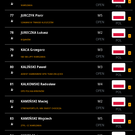
OPEN
WARSZAWA
POL
77
JURCZYK Piotr
M5
OPEN
SZAMANI W TRANSIE KLESZCZÓW
POL
78
JURECZKA Łukasz
M2
OPEN
BOJANÓW
POL
79
KACA Grzegorz
M3
OPEN
NIE MA LIPY! WARSZAWA
POL
80
KALIŃSKI Paweł
M3
OPEN
ADIENT SKARBIMIERZ MTB TEAM ZIELĘCICE
POL
81
KALKOWSKI Radosław
M4
OPEN
DPD POLSKA BRWINÓW
POL
82
KAMIŃSKI Maciej
M2
OPEN
STREFASPORTU.PL MW INVEST CHOCICZA
POL
83
KAMIŃSKI Wojciech
M5
OPEN
ZTPL- CC WARSZAWA
POL