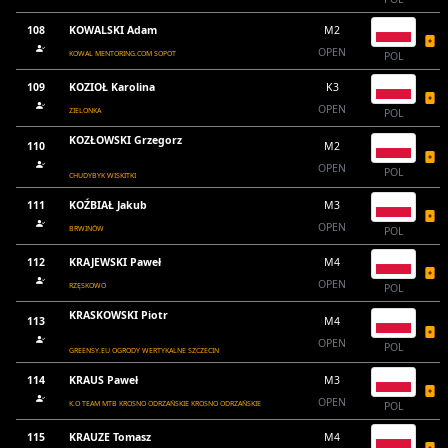
108
KOWALSKI Adam
M2
OPEN
KOWAL MENTORING.COM SOPOT
POL
109
KOZIOŁ Karolina
K3
OPEN
ZIELONKA
POL
KOZŁOWSKI Grzegorz
110
M2
OPEN
POL
CHUDYBYK WISKITKI
111
KOŹBIAŁ Jakub
M3
OPEN
BRWINÓW
POL
112
KRAJEWSKI Paweł
M4
OPEN
RZĘSKOWO
POL
KRASKOWSKI Piotr
113
M4
OPEN
POL
GREENSY.EU OGRODY WERTYKALNE SZCZECIN
114
KRAUS Paweł
M3
OPEN
K.O TEAM MTB KROSNO ODRZAŃSKIE KROSNO ODRZAŃSKIE
POL
115
KRAUZE Tomasz
M4