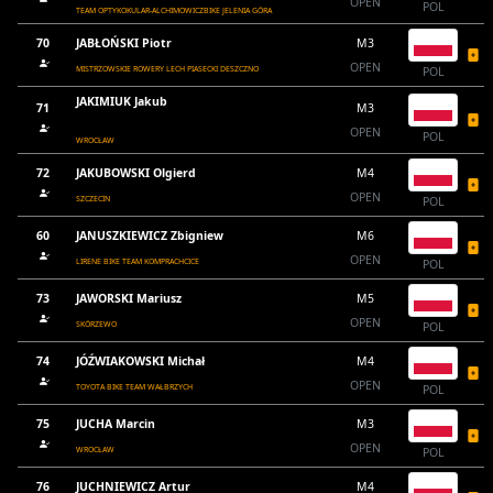
OPEN
POL
TEAM OPTYKOKULAR-ALCHIMOWICZBIKE JELENIA GÓRA
70
JABŁOŃSKI Piotr
M3
OPEN
MISTRZOWSKIE ROWERY LECH PIASECKI DESZCZNO
POL
JAKIMIUK Jakub
71
M3
OPEN
POL
WROCŁAW
72
JAKUBOWSKI Olgierd
M4
OPEN
SZCZECIN
POL
60
JANUSZKIEWICZ Zbigniew
M6
OPEN
LIRENE BIKE TEAM KOMPRACHCICE
POL
73
JAWORSKI Mariusz
M5
OPEN
SKÓRZEWO
POL
74
JÓŹWIAKOWSKI Michał
M4
OPEN
TOYOTA BIKE TEAM WAŁBRZYCH
POL
75
JUCHA Marcin
M3
OPEN
WROCŁAW
POL
76
JUCHNIEWICZ Artur
M4