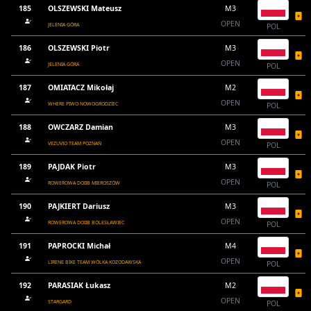
185
OLSZEWSKI Mateusz
M3
OPEN
JELENIA GÓRA
POL
186
OLSZEWSKI Piotr
M3
OPEN
JELENIA GÓRA
POL
187
OMIATACZ Mikołaj
M2
OPEN
WHERE PIWO NOWOGRODZIEC
POL
188
OWCZARZ Damian
M3
OPEN
VEZUVIO TEAM POZNAŃ
POL
189
PAJDAK Piotr
M3
OPEN
ROWEROWA DOIIB MIEROSZÓW
POL
190
PAJKIERT Dariusz
M3
OPEN
ROWEROWA DOIIB BOLESŁAWIEC
POL
191
PAPROCKI Michał
M4
OPEN
LIRENE BIKE TEAM WÓLKA KOZODAWSKA
POL
192
PARASIAK Łukasz
M2
OPEN
STARGARD
POL