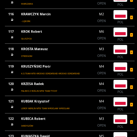
OPEN
WARSZAWA
POL
116
KRAWCZYK Marcin
M2
OPEN
- LĘBORK
POL
117
KROK Robert
M6
OPEN
GŁUSZYCA
POL
118
KROSTA Mateusz
M3
OPEN
STRZEGOM
POL
119
KRUSZYŃSKI Piotr
M4
OPEN
K.O.TEAM MTB KROSNO ODRZAŃSKIE KROSNO ODRZAŃSKIE
POL
120
KRZESA Radek
M4
OPEN
PALIWO Z ROŚLIN MTB TEAM TYCHY
POL
121
KUBIAK Krzysztof
M4
OPEN
LEROY MERLIN MTB TEAM WROCŁAW WROCŁAW
POL
122
KUBICA Robert
M3
OPEN
SKRZYSZÓW
POL
123
KUMASZKA Dawid
M5