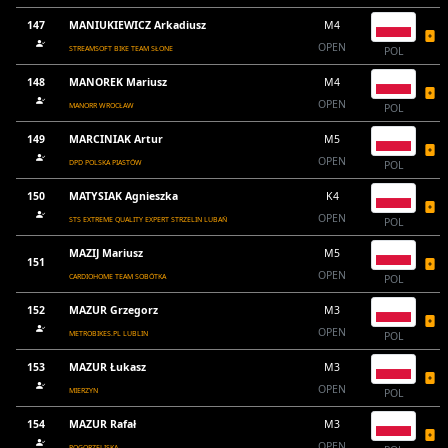
147
MANIUKIEWICZ Arkadiusz
M4
OPEN
STREAMSOFT BIKE TEAM SŁONE
POL
148
MANOREK Mariusz
M4
OPEN
MANORR WROCŁAW
POL
149
MARCINIAK Artur
M5
OPEN
DPD POLSKA PIASTÓW
POL
150
MATYSIAK Agnieszka
K4
OPEN
STS EXTREME QUALITY EXPERT STRZELIN LUBAŃ
POL
MAZIJ Mariusz
M5
151
OPEN
CARDIOHOME TEAM SOBÓTKA
POL
152
MAZUR Grzegorz
M3
OPEN
METROBIKES.PL LUBLIN
POL
153
MAZUR Łukasz
M3
OPEN
MIERZYN
POL
154
MAZUR Rafał
M3
OPEN
POGORZELISKA