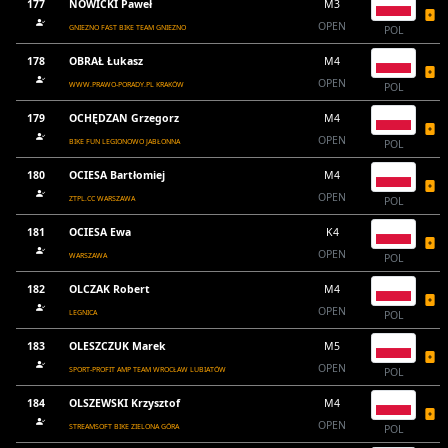
177
NOWICKI Paweł
M3
OPEN
GNIEZNO FAST BIKE TEAM GNIEZNO
POL
178
OBRAŁ Łukasz
M4
OPEN
WWW.PRAWO-PORADY.PL KRAKÓW
POL
179
OCHĘDZAN Grzegorz
M4
OPEN
BIKE FUN LEGIONOWO JABŁONNA
POL
180
OCIESA Bartłomiej
M4
OPEN
ZTPL.CC WARSZAWA
POL
181
OCIESA Ewa
K4
OPEN
WARSZAWA
POL
182
OLCZAK Robert
M4
OPEN
LEGNICA
POL
183
OLESZCZUK Marek
M5
OPEN
SPORT-PROFIT AMP TEAM WROCŁAW LUBIATÓW
POL
184
OLSZEWSKI Krzysztof
M4
OPEN
STREAMSOFT BIKE ZIELONA GÓRA
POL