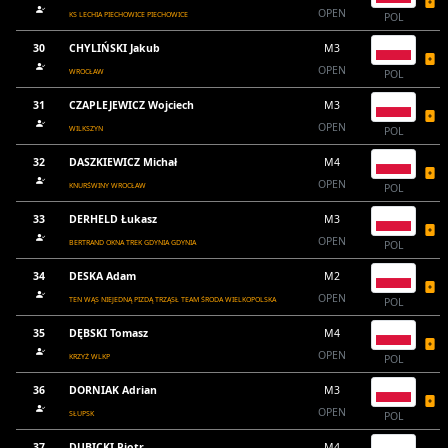
OPEN
KS LECHIA PIECHOWICE PIECHOWICE
POL
30
CHYLIŃSKI Jakub
M3
OPEN
WROCŁAW
POL
31
CZAPLEJEWICZ Wojciech
M3
OPEN
WILKSZYN
POL
32
DASZKIEWICZ Michał
M4
OPEN
KNURŚWINY WROCŁAW
POL
33
DERHELD Łukasz
M3
OPEN
BERTRAND OKNA TREK GDYNIA GDYNIA
POL
34
DESKA Adam
M2
OPEN
TEN WĄS NIEJEDNĄ PIZDĄ TRZĄSŁ TEAM ŚRODA WIELKOPOLSKA
POL
35
DĘBSKI Tomasz
M4
OPEN
KRZYŻ WLKP
POL
36
DORNIAK Adrian
M3
OPEN
SŁUPSK
POL
37
DUBICKI Piotr
M4