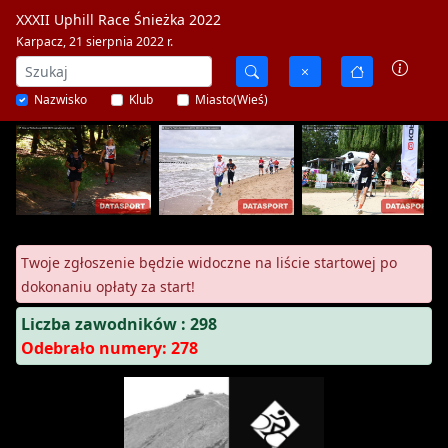
XXXII Uphill Race Śnieżka 2022
Karpacz, 21 sierpnia 2022 r.
Nazwisko
Klub
Miasto(Wieś)
Twoje zgłoszenie będzie widoczne na liście startowej po
dokonaniu opłaty za start!
Liczba zawodników : 298
Odebrało numery: 278