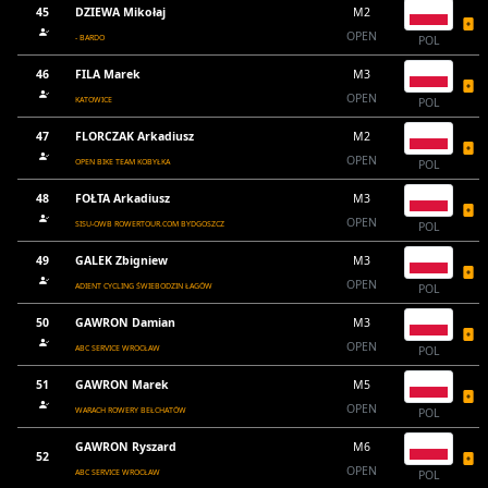
45
DZIEWA Mikołaj
M2
OPEN
- BARDO
POL
46
FILA Marek
M3
OPEN
KATOWICE
POL
47
FLORCZAK Arkadiusz
M2
OPEN
OPEN BIKE TEAM KOBYŁKA
POL
48
FOŁTA Arkadiusz
M3
OPEN
SISU-OWB ROWERTOUR.COM BYDGOSZCZ
POL
49
GALEK Zbigniew
M3
OPEN
ADIENT CYCLING ŚWIEBODZIN ŁAGÓW
POL
50
GAWRON Damian
M3
OPEN
ABC SERVICE WROCŁAW
POL
51
GAWRON Marek
M5
OPEN
WARACH ROWERY BEŁCHATÓW
POL
GAWRON Ryszard
M6
52
OPEN
ABC SERVICE WROCŁAW
POL