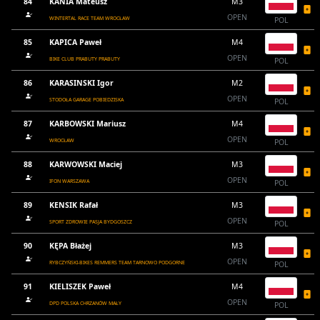
84
KANIA Mateusz
M3
OPEN
WINTERTAL RACE TEAM WROCŁAW
POL
85
KAPICA Paweł
M4
OPEN
BIKE CLUB PRABUTY PRABUTY
POL
86
KARASINSKI Igor
M2
OPEN
STODOŁA GARAGE POBIEDZISKA
POL
87
KARBOWSKI Mariusz
M4
OPEN
WROCŁAW
POL
88
KARWOWSKI Maciej
M3
OPEN
IFON WARSZAWA
POL
89
KENSIK Rafał
M3
OPEN
SPORT ZDROWIE PASJA BYDGOSZCZ
POL
90
KĘPA Błażej
M3
OPEN
RYBCZYŃSKI-BIKES REMMERS TEAM TARNOWO PODGORNE
POL
91
KIELISZEK Paweł
M4
OPEN
DPD POLSKA CHRZANÓW MAŁY
POL