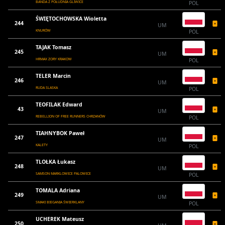
BANDA Z POŁUDNIA GLIWICE
POL
ŚWIĘTOCHOWSKA Wioletta
244
UM
KNURÓW
POL
TAJAK Tomasz
245
UM
HRMAX ZORY KRAKOW
POL
TELER Marcin
246
UM
RUDA SLASKA
POL
TEOFILAK Edward
43
UM
REBELLION OF FREE RUNNERS CHRZANÓW
POL
TIAHNYBOK Paweł
247
UM
KALETY
POL
TLOŁKA Łukasz
248
UM
SAMSON MARKLOWICE PALOWICE
POL
TOMALA Adriana
249
UM
SMAKI BIEGANIA ŚWIERKLANY
POL
UCHEREK Mateusz
250