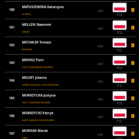
MATUSZEWSKA Katarzyna
180
UM
GLIWICE
POL
MELLEN Sławomir
181
UM
ZABRZE
POL
MICHALIK Tomasz
182
UM
ROGOŹNA
POL
MIKOSZ Piotr
183
UM
YOLO TEAM KRAKÓW KNURÓW
POL
MILERT Jolanta
184
UM
NORDIC WALKING LYSKI GASZOWICE
POL
MOKRZYCKA Justyna
185
UM
ORLY Z KNUROWA KNUROW
POL
MOKRZYCKI Patryk
186
UM
SAINT-GOBAIN SQUAD KNURÓW
POL
MORDAK Marek
187
UM
ŻORY
POL