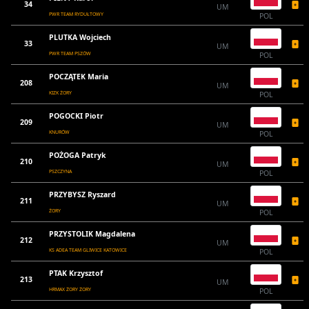
34
UM
PWR TEAM RYDUŁTOWY
POL
PLUTKA Wojciech
33
UM
PWR TEAM PSZÓW
POL
POCZĄTEK Maria
208
UM
KIZK ŻORY
POL
POGOCKI Piotr
209
UM
KNURÓW
POL
POŻOGA Patryk
210
UM
PSZCZYNA
POL
PRZYBYSZ Ryszard
211
UM
ŻORY
POL
PRZYSTOLIK Magdalena
212
UM
KS ADEA TEAM GLIWICE KATOWICE
POL
PTAK Krzysztof
213
UM
HRMAX ŻORY ŻORY
POL