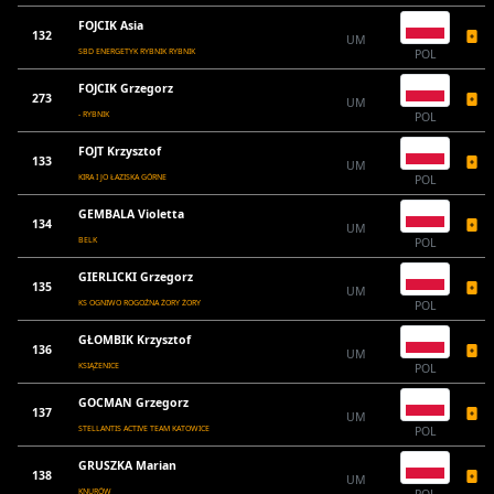
FOJCIK Asia
132
UM
SBD ENERGETYK RYBNIK RYBNIK
POL
FOJCIK Grzegorz
273
UM
- RYBNIK
POL
FOJT Krzysztof
133
UM
KIRA I JO ŁAZISKA GÓRNE
POL
GEMBALA Violetta
134
UM
BELK
POL
GIERLICKI Grzegorz
135
UM
KS OGNIWO ROGOŹNA ŻORY ŻORY
POL
GŁOMBIK Krzysztof
136
UM
KSIĄŻENICE
POL
GOCMAN Grzegorz
137
UM
STELLANTIS ACTIVE TEAM KATOWICE
POL
GRUSZKA Marian
138
UM
KNURÓW
POL