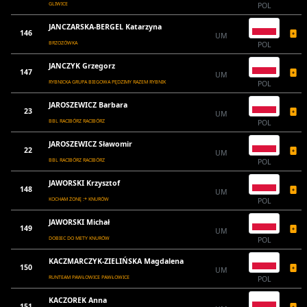
GLIWICE
POL
JANCZARSKA-BERGEL Katarzyna
146
UM
BRZOZÓWKA
POL
JANCZYK Grzegorz
147
UM
RYBNICKA GRUPA BIEGOWA PĘDZIMY RAZEM RYBNIK
POL
JAROSZEWICZ Barbara
23
UM
BBL RACIBÓRZ RACIBÓRZ
POL
JAROSZEWICZ Sławomir
22
UM
BBL RACIBÓRZ RACIBÓRZ
POL
JAWORSKI Krzysztof
148
UM
KOCHAM ŻONĘ :* KNURÓW
POL
JAWORSKI Michał
149
UM
DOBIEC DO METY KNURÓW
POL
KACZMARCZYK-ZIELIŃSKA Magdalena
150
UM
RUNTEAM PAWŁOWICE PAWŁOWICE
POL
KACZOREK Anna
151