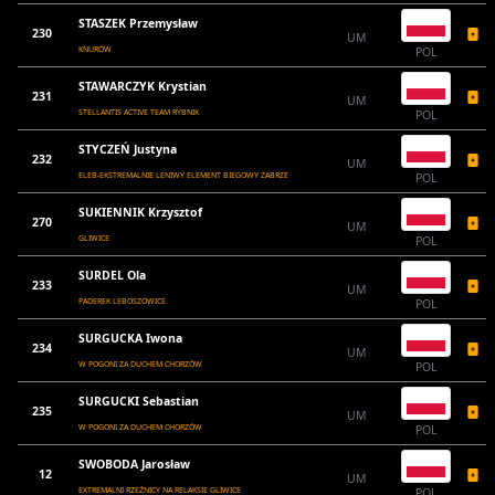
STASZEK Przemysław
230
UM
KNURÓW
POL
STAWARCZYK Krystian
231
UM
STELLANTIS ACTIVE TEAM RYBNIK
POL
STYCZEŃ Justyna
232
UM
ELEB-EKSTREMALNIE LENIWY ELEMENT BIEGOWY ZABRZE
POL
SUKIENNIK Krzysztof
270
UM
GLIWICE
POL
SURDEL Ola
233
UM
PADEREK LEBOSZOWICE
POL
SURGUCKA Iwona
234
UM
W POGONI ZA DUCHEM CHORZÓW
POL
SURGUCKI Sebastian
235
UM
W POGONI ZA DUCHEM CHORZÓW
POL
SWOBODA Jarosław
12
UM
EXTREMALNI RZEŹNICY NA RELAKSIE GLIWICE
POL