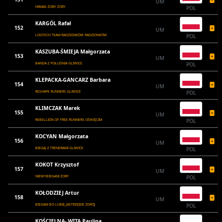
UM
HRMAX ŻORY ŻORY
POL
KARGÓL Rafał
152
UM
LOGTECH TEAM RADZIONKÓW RADZIONKÓW
POL
KASZUBA-ŚMIEJA Małgorzata
153
UM
BANDA Z POŁUDNIA GLIWICE
POL
KLEPACKA-GANCARZ Barbara
154
UM
RESHAPE RUNNERS GLIWICE
POL
KLIMCZAK Marek
155
UM
REBELLION OF FREE RUNNERS OŚWIĘCIM
POL
KOCYAN Małgorzata
156
UM
BIEGAJ Z TRENERAMI GLIWICE
POL
KOKOT Krzysztof
157
UM
NIEWYBIEGANI ŻORY
POL
KOŁODZIEJ Artur
158
UM
BIEGAM BO LUBIĘ JASTRZĘBIE ZDRÓJ
POL
KOŚCIELNA- WITA Paulina