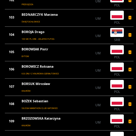
UM
PRZEGĘDZA
POL
BEDNARCZYK Marzena
103
UM
ŚWIĘTOCHŁOWICE
POL
BOROJA Drago
104
UM
100 MC PL-SRB - 40LATEK FUTOG
SRB
BOROWIAK Piotr
105
UM
BYTOM
POL
BOROWICZ Roksana
106
UM
K.B.ORŁY Z KNUROWA GIERAŁTOWICE
POL
BORSUK Mirosław
107
UM
KNURÓW
POL
BOŻEK Sebastian
108
UM
SILESIA MARATHON CLUB KATOWICE
POL
BRZOZOWSKA Katarzyna
109
UM
KNURÓW
POL