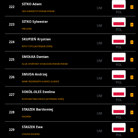
SITKO Adam
222
UM
SBD ENERGETYK RYBNIK RYBNIK
POL
SITKO Sylwester
223
UM
PRECZÓW
POL
SKUPIEŃ Krystian
224
UM
ROTO TOTO JASTRZĘBIE-ZDRÓJ
POL
SMOŁKA Damian
225
UM
KLUB SPORTOWY KYOKUSHIN RYBNIK RYBNIK
POL
SMUDA Andrzej
226
UM
AKMB PĘDZIWIATR GLIWICE GLIWICE
POL
SOKÓŁ-OLEŚ Ewelina
227
UM
RUNTEAM PAWŁOWICE JASTRZĘBIE ZDRÓJ
POL
STASZEK Bartłomiej
228
UM
KNURÓW
POL
STASZEK Ewa
229
UM
STASZKI KNURÓW
POL