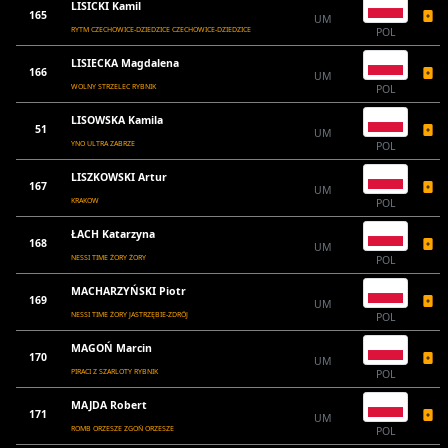
LISICKI Kamil
165
UM
RYTM CZECHOWICE-DZIEDZICE CZECHOWICE-DZIEDZICE
POL
LISIECKA Magdalena
166
UM
WOLNY STRZELEC RYBNIK
POL
LISOWSKA Kamila
51
UM
YNO ULTRA ZABRZE
POL
LISZKOWSKI Artur
167
UM
KRAKOW
POL
ŁACH Katarzyna
168
UM
NESSI TIME ŻORY ŻORY
POL
MACHARZYŃSKI Piotr
169
UM
NESSI TIME ŻORY JASTRZĘBIE-ZDRÓJ
POL
MAGOŃ Marcin
170
UM
PIRACI Z SZARLOTY RYBNIK
POL
MAJDA Robert
171
UM
ROMB ORZESZE ZGOŃ ORZESZE
POL