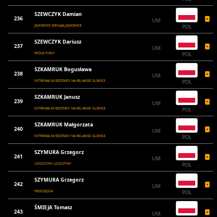
SZEWCZYK Damian
236
UM
JEJKOWICE BIEGAJĄ JEJKOWICE
POL
SZEWCZYK Dariusz
237
UM
RYDUŁTOWY
POL
SZKAMRUK Bogusława
238
UM
EXTREMALNI RZEŹNICY NA RELAKSIE GLIWICE
POL
SZKAMRUK Janusz
239
UM
EXTREMALNI RZEŹNICY NA RELAKSIE GLIWICE
POL
SZKAMRUK Małgorzata
240
UM
EXTREMALNI RZEŹNICY NA RELAKSIE GLIWICE
POL
SZYMURA Grzegorz
241
UM
LESZCZYNY LESZCZYNY
POL
SZYMURA Grzegorz
242
UM
PRZEGĘDZA
POL
ŚMIEJA Tomasz
243
UM