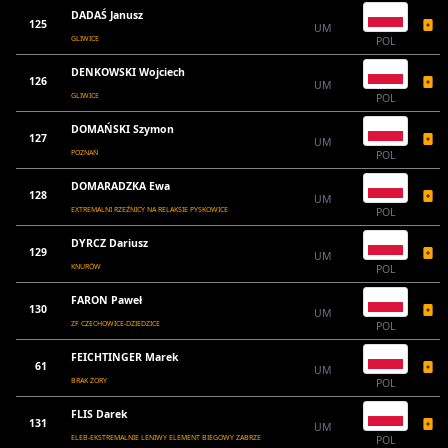
DADAŚ Janusz
125
UM
GLIWICE
POL
DENKOWSKI Wojciech
126
UM
GLIWICE
POL
DOMAŃSKI Szymon
127
UM
POZNAŃ
POL
DOMARADZKA Ewa
128
UM
EXTREMALNI RZEŹNICY NA RELAKSIE PYSKOWICE
POL
DYRCZ Dariusz
129
UM
KNURÓW
POL
FARON Paweł
130
UM
ZF CZECHOWICE-DZIEDZICE
POL
FEICHTINGER Marek
61
UM
BRAK ŻORY
POL
FLIS Darek
131
UM
ELEB-EKSTREMALNIE LENIWY ELEMENT BIEGOWY ZABRZE
POL