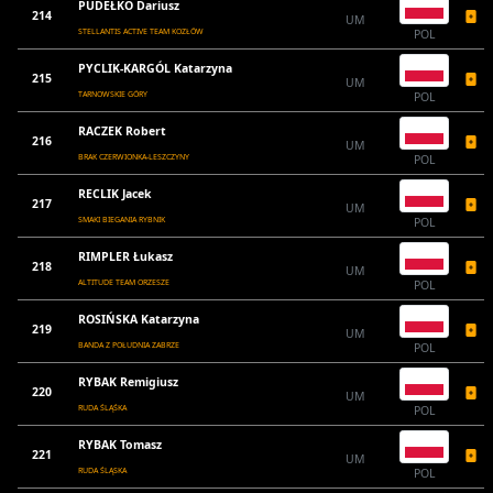
PUDEŁKO Dariusz
214
UM
STELLANTIS ACTIVE TEAM KOZŁÓW
POL
PYCLIK-KARGÓL Katarzyna
215
UM
TARNOWSKIE GÓRY
POL
RACZEK Robert
216
UM
BRAK CZERWIONKA-LESZCZYNY
POL
RECLIK Jacek
217
UM
SMAKI BIEGANIA RYBNIK
POL
RIMPLER Łukasz
218
UM
ALTITUDE TEAM ORZESZE
POL
ROSIŃSKA Katarzyna
219
UM
BANDA Z POŁUDNIA ZABRZE
POL
RYBAK Remigiusz
220
UM
RUDA ŚLĄŚKA
POL
RYBAK Tomasz
221
UM
RUDA ŚLĄSKA
POL