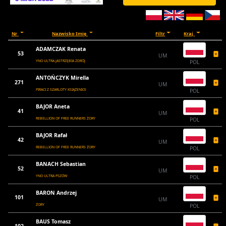
Nr
Nazwisko Imię
Filtr
Kraj
ADAMCZAK Renata
53
UM
YNO ULTRA JASTRZĘBIA ZDRÓJ
POL
ANTOŃCZYK Mirella
271
UM
PIRACI Z SZARLOTY KSIĄŻENICE
POL
BAJOR Aneta
41
UM
REBELLION OF FREE RUNNERS ŻORY
POL
BAJOR Rafał
42
UM
REBELLION OF FREE RUNNERS ŻORY
POL
BANACH Sebastian
52
UM
YNO ULTRA PSZÓW
POL
BARON Andrzej
101
UM
ŻORY
POL
BAUS Tomasz
102