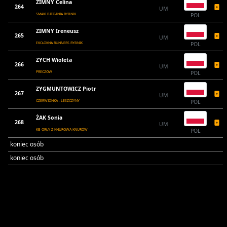
ZIMNY Celina
264
UM
SMAKI BIEGANIA RYBNIK
POL
ZIMNY Ireneusz
265
UM
EKO-OKNA RUNNERS RYBNIK
POL
ZYCH Wioleta
266
UM
PRECZÓW
POL
ZYGMUNTOWICZ Piotr
267
UM
CZERWIONKA - LESZCZYNY
POL
ŻAK Sonia
268
UM
KB ORŁY Z KNUROWA KNURÓW
POL
koniec osób
koniec osób