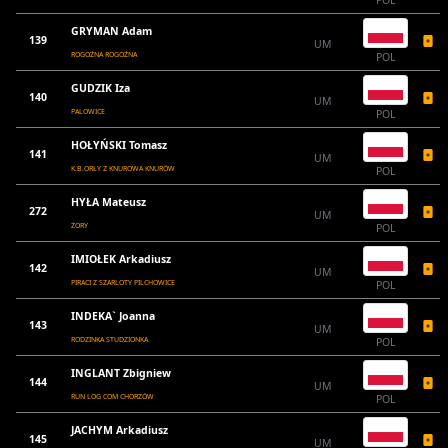
GRYMAN Adam
139
UM
ROGOŹNA ROGOŹNA
POL
GUDZIK Iza
140
UM
PALOWICE
POL
HOŁYŃSKI Tomasz
141
UM
K.B.ORŁY Z KNUROWA KNURÓW
POL
HYŁA Mateusz
272
UM
ŻORY
POL
IMIOŁEK Arkadiusz
142
UM
PIRACI Z SZARLOTY PILCHOWICE
POL
INDEKA` Joanna
143
UM
RODZINKA STUDZIONKA
POL
INGLANT Zbigniew
144
UM
RUN LOG COM CHORZÓW
POL
JACHYM Arkadiusz
145
UM