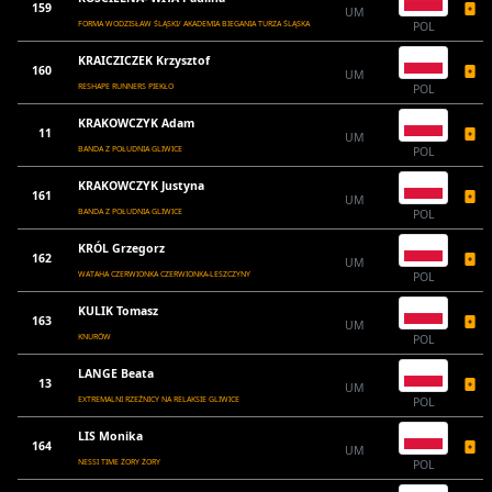
159
UM
FORMA WODZISŁAW ŚLĄSKI/ AKADEMIA BIEGANIA TURZA ŚLĄSKA
POL
KRAICZICZEK Krzysztof
160
UM
RESHAPE RUNNERS PIEKŁO
POL
KRAKOWCZYK Adam
11
UM
BANDA Z POŁUDNIA GLIWICE
POL
KRAKOWCZYK Justyna
161
UM
BANDA Z POŁUDNIA GLIWICE
POL
KRÓL Grzegorz
162
UM
WATAHA CZERWIONKA CZERWIONKA-LESZCZYNY
POL
KULIK Tomasz
163
UM
KNURÓW
POL
LANGE Beata
13
UM
EXTREMALNI RZEŹNICY NA RELAKSIE GLIWICE
POL
LIS Monika
164
UM
NESSI TIME ŻORY ŻORY
POL