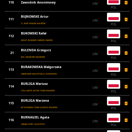
110
Zawodnik Anonimowy
UM
POL
BUJNOWSKI Artur
111
UM
TL ROW RYBNIK KNURÓW
POL
BUKOWSKI Rafał
112
UM
NIGHT RUNNERS ZABRZE ZABRZE
POL
BULENDA Grzegorz
21
UM
BBL RACIBÓRZ RACIBÓRZ
POL
BURAKOWSKA Małgorzata
113
UM
ZABIEGANI NAUCZYCIELE SOSNOWIEC
POL
BURLIGA Mariusz
114
UM
STELLANTIS ACTIVE TEAM KNURÓW
POL
BURLIGA Marzena
115
UM
BP RUNNING TEAM GLIWICE KNURÓW
POL
BURNAGIEL Agata
116
UM
HRMAX ŻORY LESZCZYNY
POL