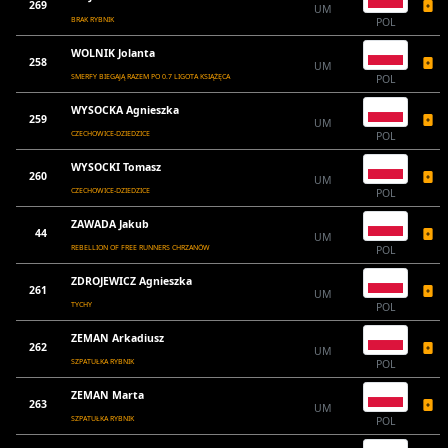
269
UM
BRAK RYBNIK
POL
WOLNIK Jolanta
258
UM
SMERFY BIEGAJĄ RAZEM PO 0.7 LIGOTA KSIĄŻĘCA
POL
WYSOCKA Agnieszka
259
UM
CZECHOWICE-DZIEDZICE
POL
WYSOCKI Tomasz
260
UM
CZECHOWICE-DZIEDZICE
POL
ZAWADA Jakub
44
UM
REBELLION OF FREE RUNNERS CHRZANÓW
POL
ZDROJEWICZ Agnieszka
261
UM
TYCHY
POL
ZEMAN Arkadiusz
262
UM
SZPATUŁKA RYBNIK
POL
ZEMAN Marta
263
UM
SZPATUŁKA RYBNIK
POL