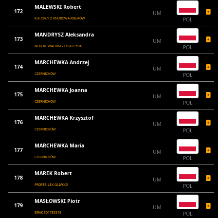
MALEWSKI Robert
172
UM
K.B.ORŁY Z KNUROWA KNURÓW
POL
MANDRYSZ Aleksandra
173
UM
NORDIC WALKING LYSKI LYSKI
POL
MARCHEWKA Andrzej
174
UM
CZERNICHÓW
POL
MARCHEWKA Joanna
175
UM
CZERNICHÓW
POL
MARCHEWKA Krzysztof
176
UM
CZERNICHÓW
POL
MARCHEWKA Maria
177
UM
CZERNICHÓW
POL
MAREK Robert
178
UM
PROFES LEX GLIWICE
POL
MASŁOWSKI Piotr
179
UM
BRAK 501783315
POL