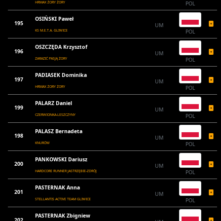
HRMAX ŻORY ŻORY
POL
OSIŃSKI Paweł
195
UM
KS M.E.T.A. GLIWICE
POL
OSZCZĘDA Krzysztof
196
UM
ZARAZIĆ PASJĄ ŻORY
POL
PADIASEK Dominika
197
UM
HRMAX ŻORY ŻORY
POL
PALARZ Daniel
199
UM
CZERWIONKA-LESZCZYNY
POL
PALASZ Bernadeta
198
UM
KNURÓW
POL
PANKOWSKI Dariusz
200
UM
HARDCORE RUNNER JASTRZĘBIE-ZDRÓJ
POL
PASTERNAK Anna
201
UM
STELLANTIS ACTIVE TEAM GLIWICE
POL
PASTERNAK Zbigniew
202