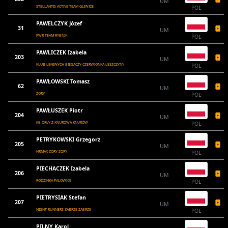
UM
STELLANTIS ACTIVE TEAM GLIWICE
POL
PAWELCZYK Józef
31
UM
PWR TEAM RYBNIK
POL
PAWLICZEK Izabela
203
UM
KLUB LENIWYCH BIEGACZY CZERWIONKA-LESZCZYNY
POL
PAWŁOWSKI Tomasz
62
UM
ŻORY
POL
PAWŁUSZEK Piotr
204
UM
KB ORŁY Z KNUROWA KNURÓW
POL
PETRYKOWSKI Grzegorz
205
UM
HRMAX ŻORY ŻORY
POL
PIECHACZEK Izabela
206
UM
RODZINKA PALOWICE
POL
PIETRYSIAK Stefan
207
UM
NIGHT RUNNERS ZABRZE ZABRZE
POL
PILNY Karol