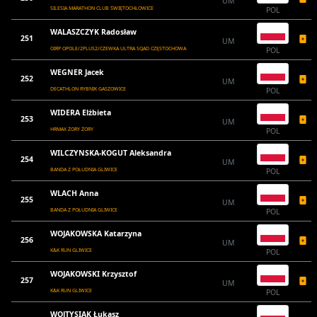
UM
SILESIA MARATHON CLUB ŚWIĘTOCHŁOWICE
POL
WALASZCZYK Radosław
251
UM
OIRP OPOLE/2PLUS2/CZEWKA ULTRA SQAD CZĘSTOCHOWA
POL
WEGNER Jacek
252
UM
DECATHLON RYBNIK GASZOWICE
POL
WIDERA Elżbieta
253
UM
HRMAX ŻORY ŻORY
POL
WILCZYNSKA-KOGUT Aleksandra
254
UM
BANDA Z POŁUDNIA GLIWICE
POL
WLACH Anna
255
UM
BANDA Z POŁUDNIA GLIWICE
POL
WOJAKOWSKA Katarzyna
256
UM
K&K RUN GLIWICE
POL
WOJAKOWSKI Krzysztof
257
UM
K&K RUN GLIWICE
POL
WOJTYSIAK Łukasz