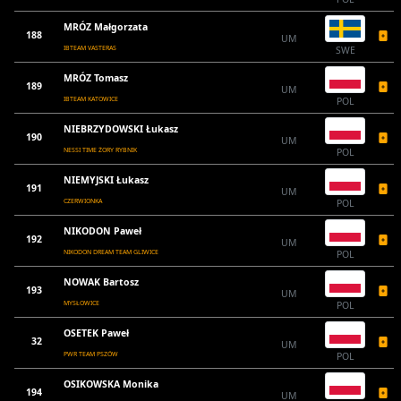
MRÓZ Małgorzata
188
UM
IBTEAM VASTERAS
SWE
MRÓZ Tomasz
189
UM
IBTEAM KATOWICE
POL
NIEBRZYDOWSKI Łukasz
190
UM
NESSI TIME ŻORY RYBNIK
POL
NIEMYJSKI Łukasz
191
UM
CZERWIONKA
POL
NIKODON Paweł
192
UM
NIKODON DREAM TEAM GLIWICE
POL
NOWAK Bartosz
193
UM
MYSŁOWICE
POL
OSETEK Paweł
32
UM
PWR TEAM PSZÓW
POL
OSIKOWSKA Monika
194
UM