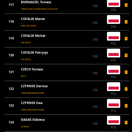
BURNAGIEL Tomasz
117
UM
HRMAX ŻORY CZERWIONKA-LESZCZYNY
POL
COFALIK Marek
118
UM
BRAK PALOWICE
POL
COFALIK Michał
119
UM
PALOWICE
POL
COFALIK Patrycja
120
UM
PALOWICE
POL
CZECH Tomasz
121
UM
BEŁK
POL
CZYRNEK Dariusz
122
UM
SMAKI BIEGANIA RYBNIK
POL
CZYRNEK Ewa
123
UM
SMAKI BIEGANIA RYBNIK
POL
DADAŚ Elżbieta
124
UM
GLIWICE
POL