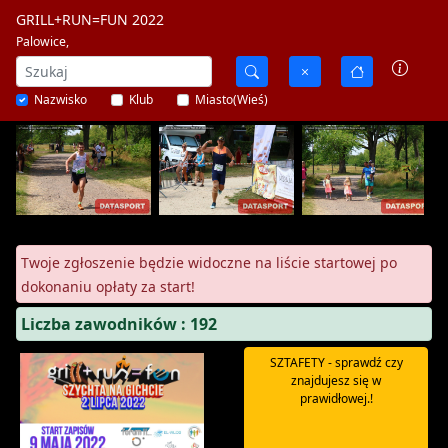
GRILL+RUN=FUN 2022
Palowice,
Nazwisko
Klub
Miasto(Wieś)
Twoje zgłoszenie będzie widoczne na liście startowej po
dokonaniu opłaty za start!
Liczba zawodników : 192
SZTAFETY - sprawdź czy
znajdujesz się w
prawidłowej.!