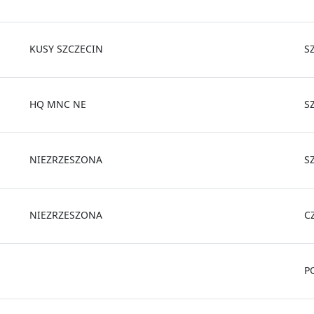
KUSY SZCZECIN
S
HQ MNC NE
S
NIEZRZESZONA
S
NIEZRZESZONA
C
P