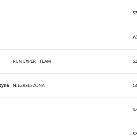
S
-
W
RUN EXPERT TEAM
S
tyna
NIEZRZESZONA
G
S
S