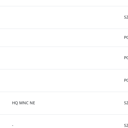
S
P
P
P
HQ MNC NE
S
-
S