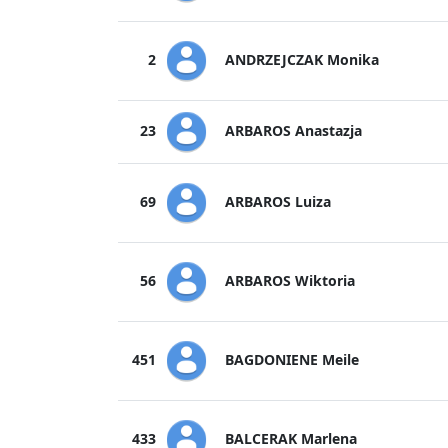
ANDRZEJCZAK Monika
2
ARBAROS Anastazja
23
ARBAROS Luiza
69
ARBAROS Wiktoria
56
BAGDONIENE Meile
451
BALCERAK Marlena
433