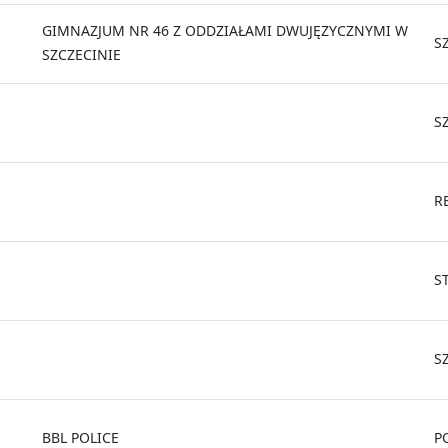
GIMNAZJUM NR 46 Z ODDZIAŁAMI DWUJĘZYCZNYMI W
S
SZCZECINIE
S
R
S
S
BBL POLICE
P