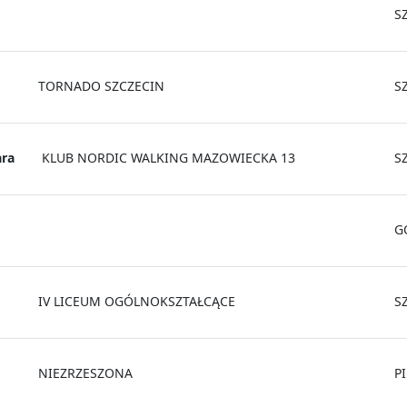
S
TORNADO SZCZECIN
S
ra
KLUB NORDIC WALKING MAZOWIECKA 13
S
G
IV LICEUM OGÓLNOKSZTAŁCĄCE
S
NIEZRZESZONA
P