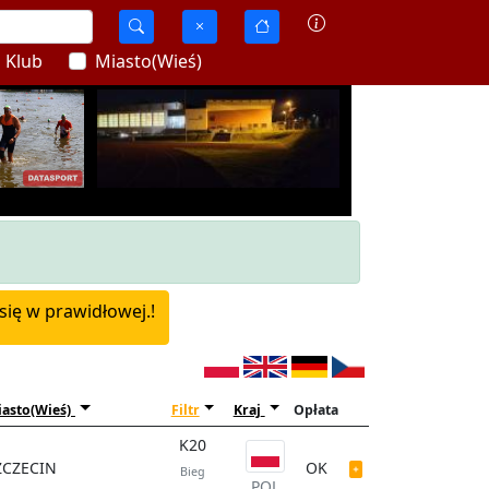
Klub
Miasto(Wieś)
się w prawidłowej.!
asto(Wieś)
Filtr
Kraj
Opłata
K20
ZCZECIN
OK
Bieg
POL