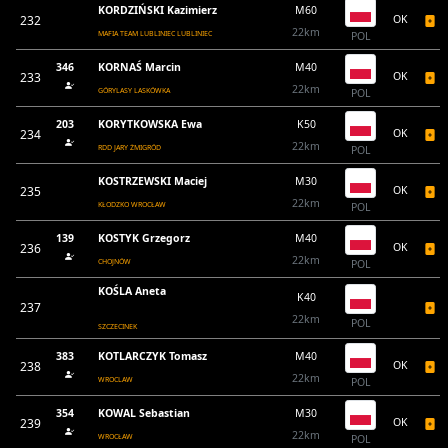
KORDZIŃSKI Kazimierz
M60
232
OK
22km
MAFIA TEAM LUBLINIEC LUBLINIEC
POL
346
KORNAŚ Marcin
M40
233
OK
22km
GÓRYLASY LASKÓWKA
POL
203
KORYTKOWSKA Ewa
K50
234
OK
22km
RDD JARY ŻMIGRÓD
POL
KOSTRZEWSKI Maciej
M30
235
OK
22km
KŁODZKO WROCŁAW
POL
139
KOSTYK Grzegorz
M40
236
OK
22km
CHOJNÓW
POL
KOŚLA Aneta
K40
237
22km
POL
SZCZECINEK
383
KOTLARCZYK Tomasz
M40
238
OK
22km
WROCLAW
POL
354
KOWAL Sebastian
M30
239
OK
22km
WROCŁAW
POL