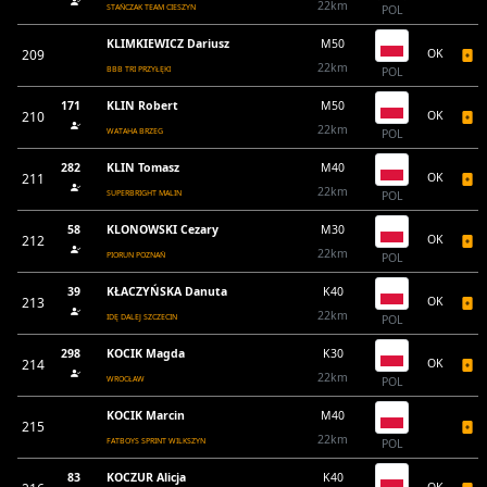
22km
STAŃCZAK TEAM CIESZYN
POL
KLIMKIEWICZ Dariusz
M50
209
OK
22km
BBB TRI PRZYŁĘKI
POL
171
KLIN Robert
M50
210
OK
22km
WATAHA BRZEG
POL
282
KLIN Tomasz
M40
211
OK
22km
SUPERBRIGHT MALIN
POL
58
KLONOWSKI Cezary
M30
212
OK
22km
PIORUN POZNAŃ
POL
39
KŁACZYŃSKA Danuta
K40
213
OK
22km
IDĘ DALEJ SZCZECIN
POL
298
KOCIK Magda
K30
214
OK
22km
WROCŁAW
POL
KOCIK Marcin
M40
215
22km
FATBOYS SPRINT WILKSZYN
POL
83
KOCZUR Alicja
K40