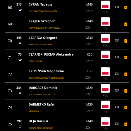
313
CYRAN Tadeusz
M40
68
OK
22km
ZIELONA GÓRA ZIELONA GÓRA
POL
CZAJKA Grzegorz
M40
69
22km
NOWA RUDA BIEGA NOWA RUDA
POL
443
CZAPIGA Grzegorz
M30
70
OK
22km
BORECZEK TEAM BORÓW
POL
73
CZARNIK--PECIAK Aleksandra
K50
71
OK
22km
PRZEZCHLEBIE
POL
CZEPIŃSKA Magdalena
K30
72
OK
22km
BRATERSTWA LUDZI WOLNYCH ŻARY
POL
334
DARGACZ Dominik
M20
73
OK
22km
MAD RUNNERS WAŁBRZYCH
POL
DARMETKO Rafał
M30
74
OK
22km
KAMIŃSKO
POL
392
DEJA Dariusz
M40
75
OK
22km
AGROAS TEAM GRODKÓW
POL