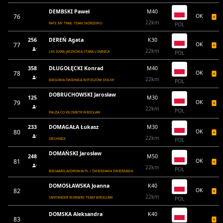
DEMBSKI Paweł
M40
76
OK
22km
RATE MY TRAIL TEAM SKÓRZEWO
POL
256
DEREŃ Agata
K30
77
OK
22km
LKS ISKRA JASZKOWA STARA ŁOMNICA
POL
358
DŁUGOŁĘCKI Konrad
M40
78
OK
22km
BIEGOWA ŚWIDNICA WITOSZÓW DOLNY
POL
DOBRUCHOWSKI Jarosław
125
M30
79
OK
22km
POL
PAUZA CO KILOMETR WROCŁAW
233
DOMAGAŁA Łukasz
M30
80
OK
22km
SIECHNICE
POL
DOMAŃSKI Jarosław
248
M50
81
OK
22km
POL
BIEGAMDLAZDROWIA.PL / ŚWIERZAWA ŚWIERZAWA
DOMOSŁAWSKA Joanna
K40
82
OK
22km
SANTANDER RUNNERS TEAM WROCŁAW
POL
DOMSKA Aleksandra
K40
83