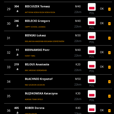
304
BIECUSZEK Tomasz
M40
29
OK
22km
AKTYWNA NOWA RUDA NOWA RUDA
POL
246
BIELECKI Grzegorz
M40
30
OK
22km
HAPPY SCHOOL LEGNICA
POL
BIENIAS Łukasz
M30
31
22km
BIELAWSKA AKADEMIA BIEGANIA DZIERŻONIÓW
POL
11
BIERNAWSKI Piotr
M40
32
OK
22km
NOWY TARG
POL
219
BILOUS Anastasiia
K20
33
OK
22km
BBC KROSNO ODRZAŃSKIE
POL
BŁACHNIO Krzysztof
M50
34
22km
RAZ SZCZECIN SZCZECIN
POL
BŁĘDKOWSKA Katarzyna
K30
35
22km
AGROAS TEAM OPOLE
POL
405
BOBER Dorota
K40
36
OK
22km
JAWOR JAWOR