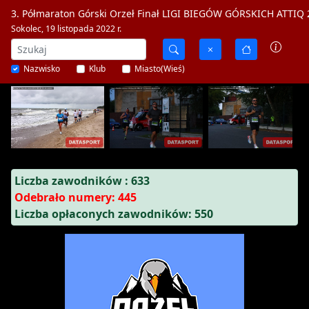
3. Półmaraton Górski Orzeł Finał LIGI BIEGÓW GÓRSKICH ATTIQ
Sokolec, 19 listopada 2022 r.
Nazwisko
Klub
Miasto(Wieś)
Liczba zawodników : 633
Odebrało numery: 445
Liczba opłaconych zawodników: 550