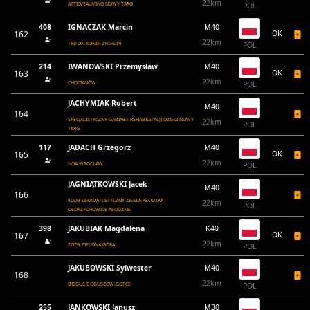
22km
ATTIQ/SALMING NOWY TARG
POL
408
IGNACZAK Marcin
M40
162
OK
22km
TRITON KONIN ŻYCHLIN
POL
214
IWANOWSKI Przemysław
M40
163
OK
22km
CHOCIANÓW
POL
JACHYMIAK Robert
M40
164
SPECJALISTYCZNY GABINET REHABILITACJI DZIECI NOWY
22km
POL
TARG
117
JADACH Grzegorz
M40
165
OK
22km
NOA WROCŁAW
POL
JAGNIĄTKOWSKI Jacek
M40
166
KLUB LEKKOATLETYCZNY ZIEMIA KŁODZKA
22km
POL
OŁDRZYCHOWICE KŁODZKIE
398
JAKUBIAK Magdalena
K40
167
OK
22km
ZGZB ZIELONA GÓRA
POL
JAKUBOWSKI Sylwester
M40
168
22km
BIEGUS BOGUSZOW-GORCE
POL
255
JANKOWSKI Janusz
M30