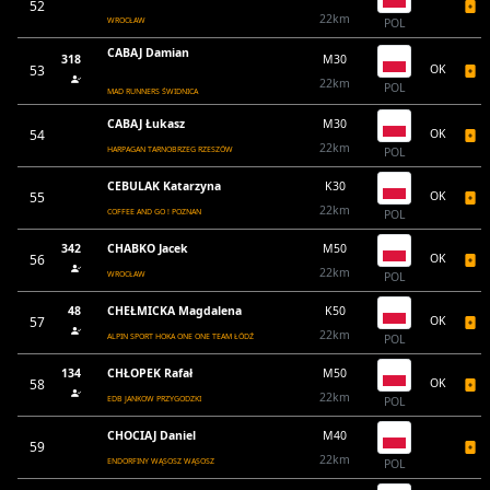
52
22km
WROCŁAW
POL
CABAJ Damian
318
M30
53
OK
22km
POL
MAD RUNNERS ŚWIDNICA
CABAJ Łukasz
M30
54
OK
22km
HARPAGAN TARNOBRZEG RZESZÓW
POL
CEBULAK Katarzyna
K30
55
OK
22km
COFFEE AND GO ! POZNAN
POL
342
CHABKO Jacek
M50
56
OK
22km
WROCŁAW
POL
48
CHEŁMICKA Magdalena
K50
57
OK
22km
ALPIN SPORT HOKA ONE ONE TEAM ŁÓDŹ
POL
134
CHŁOPEK Rafał
M50
58
OK
22km
EDB JANKOW PRZYGODZKI
POL
CHOCIAJ Daniel
M40
59
22km
ENDORFINY WĄSOSZ WĄSOSZ
POL