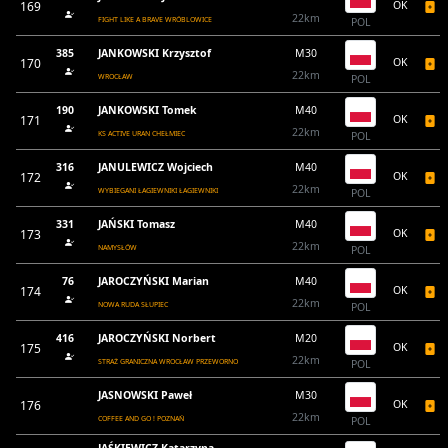
169
OK
22km
FIGHT LIKE A BRAVE WRÓBLOWICE
POL
385
JANKOWSKI Krzysztof
M30
170
OK
22km
WROCŁAW
POL
190
JANKOWSKI Tomek
M40
171
OK
22km
KS ACTIVE URAN CHEŁMIEC
POL
316
JANULEWICZ Wojciech
M40
172
OK
22km
WYBIEGANI ŁAGIEWNIKI ŁAGIEWNIKI
POL
331
JAŃSKI Tomasz
M40
173
OK
22km
NAMYSŁÓW
POL
76
JAROCZYŃSKI Marian
M40
174
OK
22km
NOWA RUDA SŁUPIEC
POL
416
JAROCZYŃSKI Norbert
M20
175
OK
22km
STRAŻ GRANICZNA WROCŁAW PRZEWORNO
POL
JASNOWSKI Paweł
M30
176
OK
22km
COFFEE AND GO ! POZNAŃ
POL