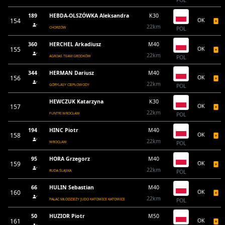
POL
189
HEBDA-OLSZÓWKA Aleksandra
K30
154
OK
22km
CHORZÓW
POL
360
HERCHEL Arkadiusz
M40
155
OK
22km
AGROAS TEAM GRODKÓW
POL
344
HERMAN Dariusz
M40
156
OK
22km
GÓRYLASY CIEPŁOWODY
POL
HEWCZUK Katarzyna
K30
157
OK
22km
FUNTRI WROCŁAW
POL
194
HINC Piotr
M40
158
OK
22km
WROCŁAW
POL
95
HORA Grzegorz
M40
159
OK
22km
RUDA ŚLĄSKA
POL
66
HULIN Sebastian
M40
160
OK
22km
PAŁAC MŁODZIEŻY JUDO KATOWICE KATOWICE
POL
50
HUZIOR Piotr
M50
161
OK