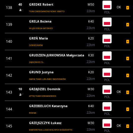
40
GREDKE Robert
M50
138
OK
22km
TEAM ZABIEGANEDNI NOWE MIASTO
POL
GRELA Bożena
K40
139
22km
WUJEK BIEGA KATOWICE
POL
GREŃ Maria
K20
140
22km
DZIERŻONIÓW
POL
GRUDZIEN-JURKOWSKA Małgorzata
K30
141
22km
ZĄBKOWICE ŚL.
POL
GRUND Justyna
K20
142
22km
MAFIA TEAM LUBLINIEC RADZIONKÓW
POL
10
GRZĄDZIEL Dominik
M30
143
OK
22km
ATTIQ TEAM DZIEKANOWICE
POL
GRZEBIELUCH Katarzyna
K40
144
22km
RYBNIK
POL
GRZEJSZCZYK Łukasz
M30
145
OK
22km
BRATERSTWA LUDZI WOLNYCH BODZENTYN
POL