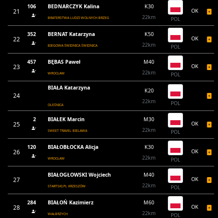
106
BEDNARCZYK Kalina
K30
21
OK
22km
BRATERSTWA LUDZI WOLNYCH BRZEG
POL
352
BERNAT Katarzyna
K50
22
OK
22km
BIEGOWA ŚWIDNICA ŚWIDNICA
POL
457
BĘBAS Paweł
M40
23
OK
22km
WROCŁAW
POL
BIAŁA Katarzyna
K20
24
22km
POL
OLEŚNICA
2
BIAŁEK Marcin
M30
25
OK
22km
SWEET TRAVEL BIELAWA
POL
120
BIAŁOBŁOCKA Alicja
K30
26
OK
22km
WROCŁAW
POL
BIAŁOGŁOWSKI Wojciech
M40
27
OK
22km
STARTSKI.PL KRZESZÓW
POL
284
BIAŁOŃ Kazimierz
M60
28
OK
22km
WAŁBRZYCH
POL