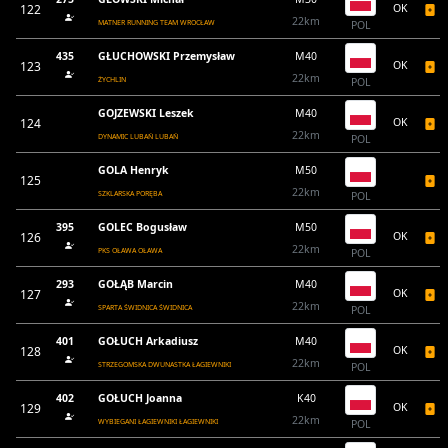
122
OK
22km
MATNER RUNNING TEAM WROCŁAW
POL
435
GŁUCHOWSKI Przemysław
M40
123
OK
22km
ŻYCHLIN
POL
GOJZEWSKI Leszek
M40
124
OK
22km
DYNAMIC LUBAŃ LUBAŃ
POL
GOLA Henryk
M50
125
22km
SZKLARSKA PORĘBA
POL
395
GOLEC Bogusław
M50
126
OK
22km
PKS OŁAWA OŁAWA
POL
293
GOŁĄB Marcin
M40
127
OK
22km
SPARTA ŚWIDNICA ŚWIDNICA
POL
401
GOŁUCH Arkadiusz
M40
128
OK
22km
STRZEGOMSKA DWUNASTKA ŁAGIEWNIKI
POL
402
GOŁUCH Joanna
K40
129
OK
22km
WYBIEGANI ŁAGIEWNIKI ŁAGIEWNIKI
POL