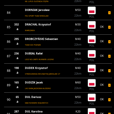
22km
KB LUPUS OLEŚNICA STĘPIN
POL
DORNIAK Jarosław
M50
84
22km
PZU SPORT TEAM WROCŁAW
POL
332
DRACHAL Krzysztof
M30
85
OK
22km
WARSZAWA
POL
295
DROBCZYŃSKI Sebastian
M40
86
OK
22km
TEAM SDC POZNAŃ
POL
236
DUBIAŁ Rafał
M40
87
OK
22km
LESZ NO LIMITS RUNNERS LESZNO
POL
198
DUDEK Krzysztof
M40
88
OK
22km
STRZEGOMSKA DWUNASTKA JAROSŁAW 27
POL
165
DUDZIK Jacek
M60
89
OK
22km
LKS ISKRA JASZKOWA KŁODZKO
POL
65
DUL Dariusz
M50
90
OK
22km
MAD RUNNERS WAŁBRZYCH
POL
287
DUL Karolina
K20
OK