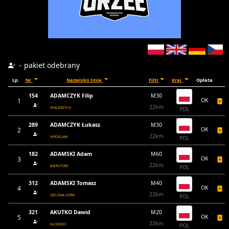
- pakiet odebrany
Lp.
Nr
Nazwisko Imię
Filtr
Kraj
Opłata
154
ADAMCZYK Filip
M30
1
OK
22km
WAŁBRZYCH
POL
289
ADAMCZYK Łukasz
M30
2
OK
22km
WROCŁAW
POL
182
ADAMSKI Adam
M60
3
OK
22km
BIERUTÓW
POL
312
ADAMSKI Tomasz
M40
4
OK
22km
ZIELONA GÓRA
POL
321
AKUTKO Dawid
M20
5
OK
22km
KŁODZKO
POL