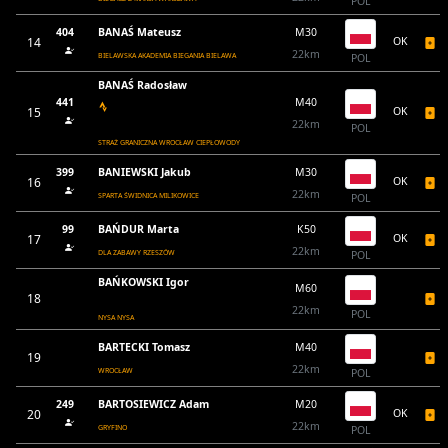
POL
404
BANAŚ Mateusz
M30
14
OK
22km
BIELAWSKA AKADEMIA BIEGANIA BIELAWA
POL
BANAŚ Radosław
441
M40
15
OK
22km
POL
STRAŻ GRANICZNA WROCŁAW CIEPŁOWODY
399
BANIEWSKI Jakub
M30
16
OK
22km
SPARTA ŚWIDNICA MILIKOWICE
POL
99
BAŃDUR Marta
K50
17
OK
22km
DLA ZABAWY RZESZÓW
POL
BAŃKOWSKI Igor
M60
18
22km
POL
NYSA NYSA
BARTECKI Tomasz
M40
19
22km
WROCŁAW
POL
249
BARTOSIEWICZ Adam
M20
20
OK
22km
GRYFINO
POL