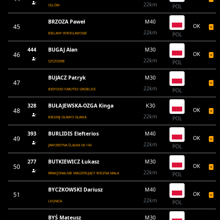
22km
CELÓW
POL
BRZOZA Paweł
M40
45
OK
22km
BIELANY WROCŁAWSKIE
POL
444
BUGAJ Alan
M30
46
OK
22km
SZCZODRE
POL
BUJACZ Patryk
M30
47
22km
BIDFOOD FARUTEX GROBLICE
POL
328
BUŁAJEWSKA-OZGA Kinga
K30
48
OK
22km
BIEGNIJ OŁAWO OŁAWA
POL
393
BURLIDIS Elefterios
M40
49
OK
22km
JAWORZYNA ŚLĄSKA 58-140
POL
277
BUTKIEWICZ Łukasz
M30
50
OK
22km
IRRACJONALNIE MASZERUJĄCY WISZNA MAŁA
POL
BYCZKOWSKI Dariusz
M40
51
OK
22km
LEGNICA
POL
BYŚ Mateusz
M30