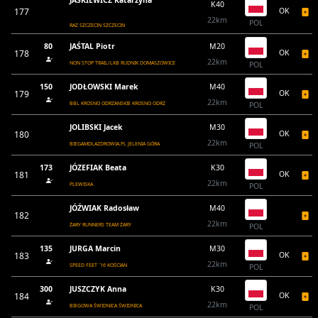
JAŚKIEWICZ Katarzyna
K40
177
OK
22km
POL
RAZ SZCZECIN SZCZECIN
80
JAŚTAL Piotr
M20
178
OK
22km
NON STOP TRAIL/LKB RUDNIK DOMASZOWICE
POL
150
JODŁOWSKI Marek
M40
179
OK
22km
BBL KROSNO ODRZANSKIE KROSNO ODRZ
POL
JOLIBSKI Jacek
M30
180
OK
22km
BIEGAMDLAZDROWIA.PL JELENIA GÓRA
POL
173
JÓZEFIAK Beata
K30
181
OK
22km
PLEWISKA
POL
JÓŹWIAK Radosław
M40
182
22km
ŻARY RUNNERS TEAM ŻARY
POL
135
JURGA Marcin
M30
183
OK
22km
SPEED FEET `16 KOŚCIAN
POL
300
JUSZCZYK Anna
K30
184
OK
22km
BIEGOWA ŚWIDNICA ŚWIDNICA
POL