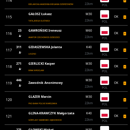
114
22km
BIELAWSKA AKADEMIA BIEGANIA DZIERŻONIÓW
POL
GAŁOSZ Łukasz
M30
115
OK
22km
TATA_BIEGA OLEŚNICA
POL
23
GAWROŃSKI Ireneusz
M60
116
OK
22km
AMATOR CZECHOWICE-DZIEDZICE
POL
311
GIDASZEWSKA Jolanta
K40
117
OK
22km
LESZNO
POL
271
GIERLICKI Kacper
M30
118
OK
22km
BRAK WROCŁAW
POL
446
M30
119
Zawodnik Anonimowy
OK
22km
POL
GLAZER Marcin
M30
120
22km
PKO BANK POLSKI WARSZAWA
POL
GLINA-KRAWCZYK Małgorzata
K40
121
OK
22km
GÓRYLASY KAMIENIEC ZĄBKOWICKI
POL
275
GŁOWSKI Michał
M30