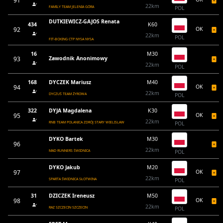
91
22km
FAMILY TEAM JELENIA GÓRA
POL
DUTKIEWICZ-GAJOS Renata
434
K60
92
OK
22km
POL
FIT-BOXING CTP NYSA NYSA
16
M30
93
Zawodnik Anonimowy
22km
POL
168
DYCZEK Mariusz
M40
94
OK
22km
DYCZUŚ TEAM ŻYROWA
POL
322
DYJA Magdalena
K30
95
OK
22km
RNB TEAM POLANICA ZDRÓJ STARY WIELISLAW
POL
DYKO Bartek
M30
96
22km
MAD RUNNERS ŚWIDNICA
POL
DYKO Jakub
M20
97
OK
22km
SPARTA ŚWIDNICA SŁOTWINA
POL
31
DZICZEK Ireneusz
M50
98
OK
22km
RAZ SZCZECIN SZCZECIN
POL