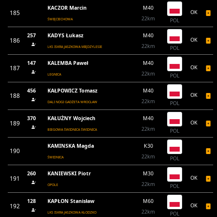
KACZOR Marcin
M40
185
OK
22km
ŚWIĘCIECHOWA
POL
257
KADYS Łukasz
M40
186
OK
22km
LKS ISKRA JASZKOWA MIĘDZYLESIE
POL
147
KALEMBA Paweł
M40
187
OK
22km
LEGNICA
POL
456
KAŁPOWICZ Tomasz
M40
188
OK
22km
DALI NOGI GADŻETA WROCŁAW
POL
370
KAŁUŻNY Wojciech
M40
189
OK
22km
BIEGOWA ŚWIDNICA ŚWIDNICA
POL
KAMINSKA Magda
K30
190
22km
ŚWIDNICA
POL
260
KANIEWSKI Piotr
M30
191
OK
22km
OPOLE
POL
128
KAPŁON Stanisław
M60
192
OK
22km
LKS ISKRA JASZKOWA KŁODZKO
POL