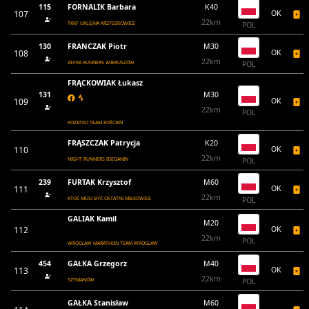
115
FORNALIK Barbara
K40
107
OK
22km
TKKF UKLEJNA KRZYSZKOWICE
POL
130
FRANCZAK Piotr
M30
108
OK
22km
ZEFKA RUNNERS WIERUSZÓW
POL
FRĄCKOWIAK Łukasz
131
M30
109
OK
22km
POL
KOZATKO TEAM KOŚCIAN
FRĄSZCZAK Patrycja
K20
110
OK
22km
NIGHT RUNNERS BIEGANIN
POL
239
FURTAK Krzysztof
M60
111
OK
22km
KTOŚ MUSI BYĆ OSTATNI MIŁKOWICE
POL
GALIAK Kamil
M20
112
OK
22km
POL
WROCŁAW MARATHON TEAM WROCŁAW
454
GAŁKA Grzegorz
M40
113
OK
22km
SZYMANÓW
POL
GAŁKA Stanisław
M60