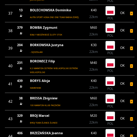
POL
13
BOLECHOWSKA Dominika
K40
37
OK
22km
ALPIN SPORT HOKA ONE ONE TEAM RABKA ZDRÓJ
POL
379
BOMBA Zygmunt
M60
38
OK
22km
BIAŁY NIEDŹWIEDŹ ZLOTY STOK
POL
204
BORKOWSKA Justyna
K30
39
OK
22km
- SĘDZISŁAW
POL
BOROWICZ Filip
231
M40
40
OK
K.S MARATON OSTRÓW WIELKOPOLSKI OSTRÓW
22km
POL
WIELKOPOLSKI
439
BORYS Alicja
K40
41
OK
22km
KAMIENNIK
POL
38
BRESSA Zbigniew
M60
42
OK
22km
100 MARATON KLUB PACZKÓW
POL
329
BROJ Marcel
M20
43
OK
22km
BROJ TEAM ŹLINICE ŹLINICE
POL
406
BRZEŻAŃSKA Joanna
K40
44
OK