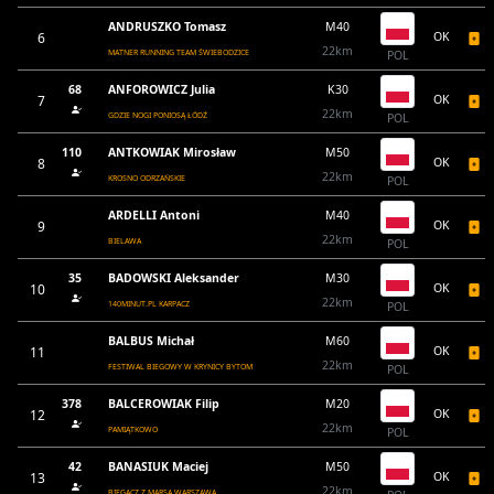
ANDRUSZKO Tomasz
M40
6
OK
22km
MATNER RUNNING TEAM ŚWIEBODZICE
POL
68
ANFOROWICZ Julia
K30
7
OK
22km
GDZIE NOGI PONIOSĄ ŁÓDŹ
POL
110
ANTKOWIAK Mirosław
M50
8
OK
22km
KROSNO ODRZAŃSKIE
POL
ARDELLI Antoni
M40
9
OK
22km
BIELAWA
POL
35
BADOWSKI Aleksander
M30
10
OK
22km
140MINUT.PL KARPACZ
POL
BALBUS Michał
M60
11
OK
22km
FESTIWAL BIEGOWY W KRYNICY BYTOM
POL
378
BALCEROWIAK Filip
M20
12
OK
22km
PAMIĄTKOWO
POL
42
BANASIUK Maciej
M50
13
OK
22km
BIEGACZ Z MARSA WARSZAWA