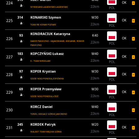
224
OK
22km
WYBIEGANI ŁAGIEWNIKI ŁAGIEWNIKI
POL
314
KONARSKI Szymon
M30
225
OK
22km
TEAM RB KONAR POZNAŃ
POL
KONDRACIUK Katarzyna
93
K40
226
OK
KABER PIASECZNO - KAJAKOWANIE, BIEGANIE, ROWER
22km
POL
PIASECZNO
183
KOPCZYŃSKI Łukasz
M40
227
OK
22km
K - TEAM WROCŁAW
POL
97
KOPER Krystian
M30
228
OK
22km
GDZIE NOGI PONIOSĄ ZOFIÓWKA
POL
69
KOPER Przemysław
M30
229
OK
22km
GDZIE NOGI PONIOSĄ ŁÓDŹ
POL
KORCZ Daniel
M40
230
22km
TERVEL BIEGACZ GÓRSKI JAWORZNO
POL
245
KORDEK Patryk
M20
231
OK
22km
WALBET TEAM MIEJSKA GÓRKA
POL