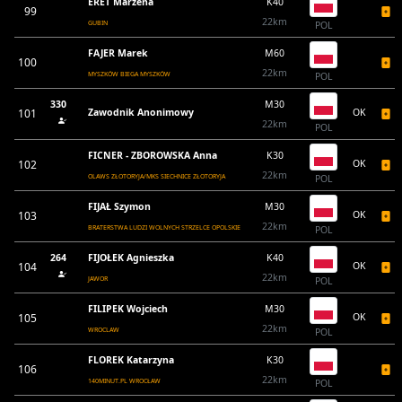
ERET Marzena
K40
99
22km
GUBIN
POL
FAJER Marek
M60
100
22km
MYSZKÓW BIEGA MYSZKÓW
POL
330
M30
101
Zawodnik Anonimowy
OK
22km
POL
FICNER - ZBOROWSKA Anna
K30
102
OK
22km
OLAWS ZŁOTORYJA/MKS SIECHNICE ZŁOTORYJA
POL
FIJAŁ Szymon
M30
103
OK
22km
BRATERSTWA LUDZI WOLNYCH STRZELCE OPOLSKIE
POL
264
FIJOŁEK Agnieszka
K40
104
OK
22km
JAWOR
POL
FILIPEK Wojciech
M30
105
OK
22km
WROCLAW
POL
FLOREK Katarzyna
K30
106
22km
140MINUT.PL WROCŁAW
POL