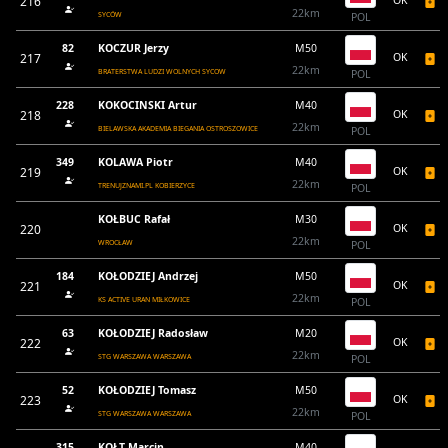
216
OK
22km
SYCÓW
POL
82
KOCZUR Jerzy
M50
217
OK
22km
BRATERSTWA LUDZI WOLNYCH SYCOW
POL
228
KOKOCINSKI Artur
M40
218
OK
22km
BIELAWSKA AKADEMIA BIEGANIA OSTROSZOWICE
POL
349
KOLAWA Piotr
M40
219
OK
22km
TRENUJZNAMI.PL KOBIERZYCE
POL
KOŁBUC Rafał
M30
220
OK
22km
WROCŁAW
POL
184
KOŁODZIEJ Andrzej
M50
221
OK
22km
KS ACTIVE URAN MIŁKOWICE
POL
63
KOŁODZIEJ Radosław
M20
222
OK
22km
STG WARSZAWA WARSZAWA
POL
52
KOŁODZIEJ Tomasz
M50
223
OK
22km
STG WARSZAWA WARSZAWA
POL
315
KOŁT Marcin
M40