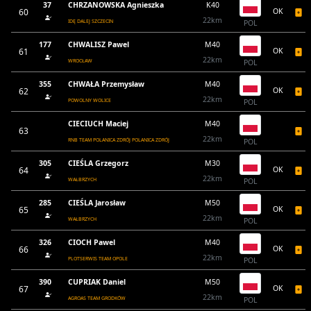
37
CHRZANOWSKA Agnieszka
K40
60
OK
22km
IDĘ DALEJ SZCZECIN
POL
177
CHWALISZ Pawel
M40
61
OK
22km
WROCŁAW
POL
355
CHWAŁA Przemysław
M40
62
OK
22km
POWOLNY WOLICE
POL
CIECIUCH Maciej
M40
63
22km
RNB TEAM POLANICA ZDRÓJ POLANICA ZDRÓJ
POL
305
CIEŚLA Grzegorz
M30
64
OK
22km
WAŁBRZYCH
POL
285
CIEŚLA Jarosław
M50
65
OK
22km
WAŁBRZYCH
POL
326
CIOCH Pawel
M40
66
OK
22km
PLOTSERWIS TEAM OPOLE
POL
390
CUPRIAK Daniel
M50
67
OK
22km
AGROAS TEAM GRODKÓW
POL