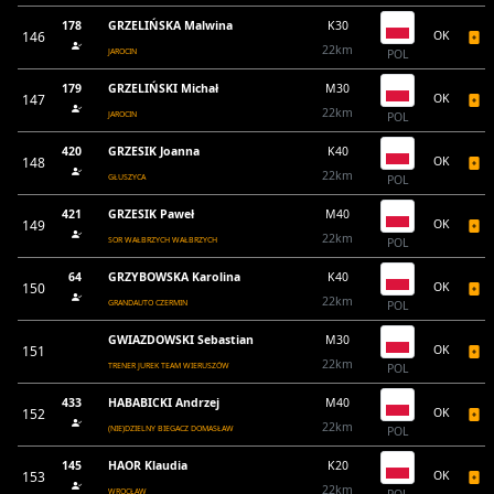
178
GRZELIŃSKA Malwina
K30
146
OK
22km
JAROCIN
POL
179
GRZELIŃSKI Michał
M30
147
OK
22km
JAROCIN
POL
420
GRZESIK Joanna
K40
148
OK
22km
GŁUSZYCA
POL
421
GRZESIK Paweł
M40
149
OK
22km
SOR WAŁBRZYCH WAŁBRZYCH
POL
64
GRZYBOWSKA Karolina
K40
150
OK
22km
GRANDAUTO CZERMIN
POL
GWIAZDOWSKI Sebastian
M30
151
OK
22km
TRENER JUREK TEAM WIERUSZÓW
POL
433
HABABICKI Andrzej
M40
152
OK
22km
(NIE)DZIELNY BIEGACZ DOMASŁAW
POL
145
HAOR Klaudia
K20
153
OK
22km
WROCŁAW