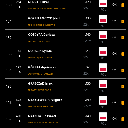
254
GORSKI Oskar
M20
130
OK
22km
BIELAWSKA AKADEMIA BIEGANIA BIELAWA
POL
GORZELAŃCZYK Jakub
M30
131
OK
22km
MKS SIECHNICE GOLĘCZEWO
POL
GOZDYRA Dariusz
M40
132
OK
22km
RAZ SZCZECIN SZCZECIN
POL
12
GÓRALIK Sylwia
K40
133
OK
22km
TKKF UKLEJNA MYŚLENICE
POL
123
GÓRSKA Agnieszka
K40
134
OK
22km
ŻARY RUNNERS TEAM ŻARY
POL
GRABCZAK Jarek
M30
135
22km
MUDNESS OPOLE OPOLE
POL
302
GRABLEWSKI Grzegorz
M40
136
OK
22km
MKS SIECHNICE WROCŁAW
POL
400
GRABOWICZ Paweł
M40
137
OK
22km
BRIDGESTONE SIEKIERKI WIELKIE
POL