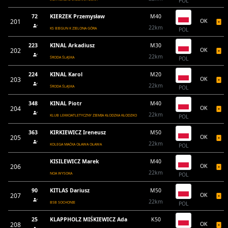
POL
72
KIERZEK Przemysław
M40
201
OK
22km
KS BIEGUN K ZIELONA GÓRA
POL
223
KINAL Arkadiusz
M30
202
OK
22km
ŚRODA ŚLĄSKA
POL
224
KINAL Karol
M20
203
OK
22km
ŚRODA ŚLĄSKA
POL
348
KINAL Piotr
M40
204
OK
22km
KLUB LEKKOATLETYCZNY ZIEMIA KŁODZKA KŁODZKO
POL
363
KIRKIEWICZ Ireneusz
M50
205
OK
22km
KOLEGA MAĆKA OŁAWA OŁAWA
POL
KISILEWICZ Marek
M40
206
OK
22km
NOA WYSOKA
POL
90
KITLAS Dariusz
M50
207
OK
22km
BSB SOCHONIE
POL
25
KLAPPHOLZ MIŚKIEWICZ Ada
K50
208
OK