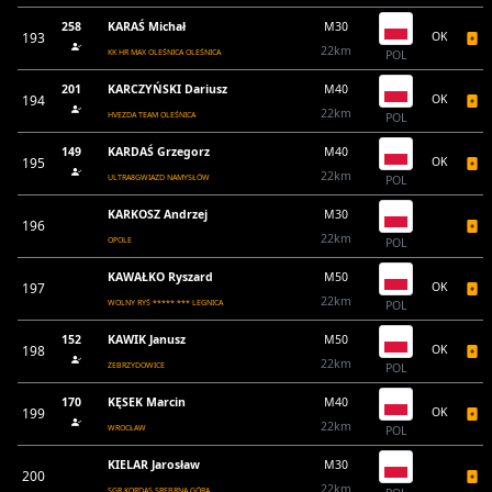
258
KARAŚ Michał
M30
193
OK
22km
KK HR MAX OLEŚNICA OLEŚNICA
POL
201
KARCZYŃSKI Dariusz
M40
194
OK
22km
HVEZDA TEAM OLEŚNICA
POL
149
KARDAŚ Grzegorz
M40
195
OK
22km
ULTRA8GWIAZD NAMYSŁÓW
POL
KARKOSZ Andrzej
M30
196
22km
OPOLE
POL
KAWAŁKO Ryszard
M50
197
OK
22km
WOLNY RYŚ ***** *** LEGNICA
POL
152
KAWIK Janusz
M50
198
OK
22km
ZEBRZYDOWICE
POL
170
KĘSEK Marcin
M40
199
OK
22km
WROCŁAW
POL
KIELAR Jarosław
M30
200
22km
SGR KORDAS SREBRNA GÓRA