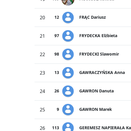
FRĄC Dariusz
20
12
FRYDECKA Elżbieta
21
97
FRYDECKI Slawomir
22
98
GAWRACZYŃSKA Anna
23
13
GAWRON Danuta
24
26
GAWRON Marek
25
9
GEREMESZ NAPIERAŁA Ka
26
113