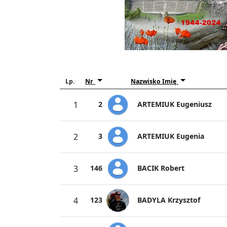
Lp.
Nr
Nazwisko Imię
ARTEMIUK Eugeniusz
1
2
ARTEMIUK Eugenia
2
3
BACIK Robert
3
146
BADYLA Krzysztof
4
123