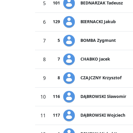
BEDNARZAK Tadeusz
5
101
BIERNACKI Jakub
6
129
BOMBA Zygmunt
7
5
CHABKO Jacek
8
7
CZAJCZNY Krzysztof
9
8
DĄBROWSKI Sławomir
10
116
DĄBROWSKI Wojciech
11
117