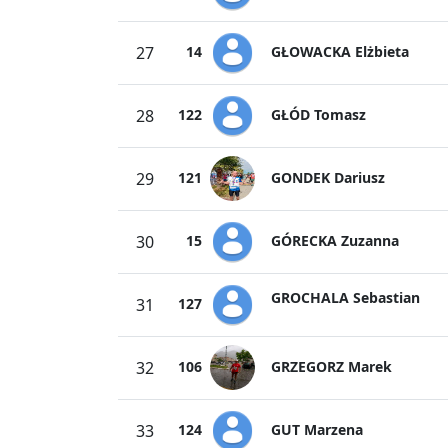
GŁOWACKA Elżbieta
27
14
GŁÓD Tomasz
28
122
GONDEK Dariusz
29
121
GÓRECKA Zuzanna
30
15
GROCHALA Sebastian
31
127
GRZEGORZ Marek
32
106
GUT Marzena
33
124