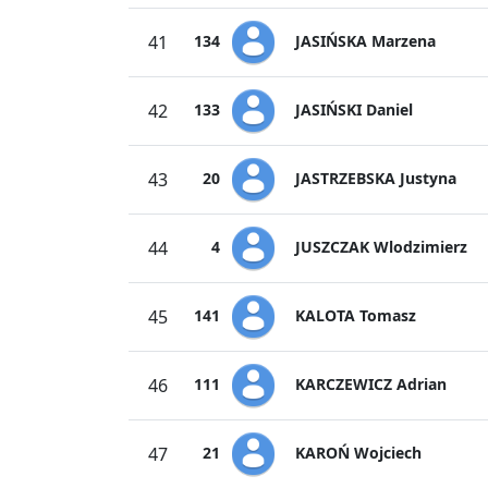
JASIŃSKA Marzena
41
134
JASIŃSKI Daniel
42
133
JASTRZEBSKA Justyna
43
20
JUSZCZAK Wlodzimierz
44
4
KALOTA Tomasz
45
141
KARCZEWICZ Adrian
46
111
KAROŃ Wojciech
47
21