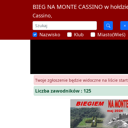
BIEG NA MONTE CASSINO w hołdzie 
Cassino,
Nazwisko
Klub
Miasto(Wieś)
Twoje zgłoszenie będzie widoczne na liście start
Liczba zawodników : 125