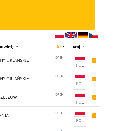
o(Wieś)
Filtr
Kraj
OPEN
HY ORLAŃSKIE
POL
OPEN
HY ORLAŃSKIE
POL
OPEN
RZESZÓW
POL
OPEN
HNIA
POL