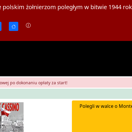
polskim żołnierzom poległym w bitwie 1944 ro
owej po dokonaniu opłaty za start!
Polegli w walce o Monte