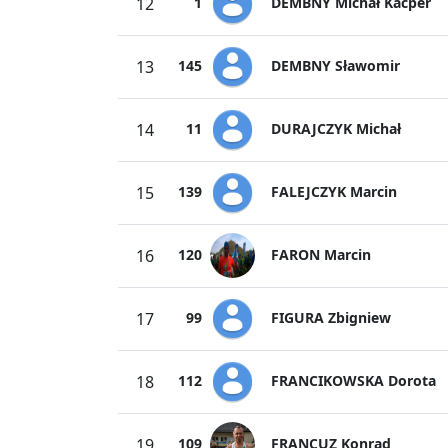
DEMBNY Michał Kacper
12
1
DEMBNY Sławomir
13
145
DURAJCZYK Michał
14
11
FALEJCZYK Marcin
15
139
FARON Marcin
16
120
FIGURA Zbigniew
17
99
FRANCIKOWSKA Dorota
18
112
FRANCUZ Konrad
19
109