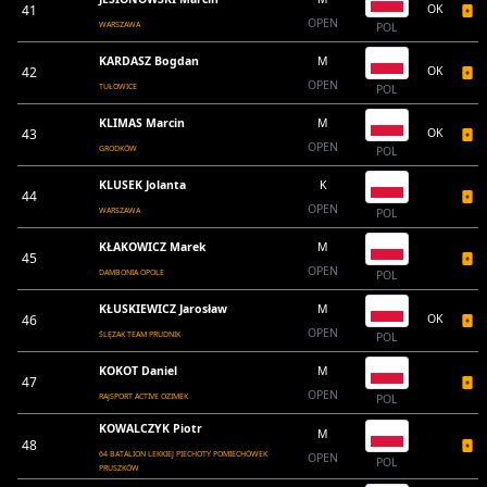
41
OK
OPEN
WARSZAWA
POL
KARDASZ Bogdan
M
42
OK
OPEN
TUŁOWICE
POL
KLIMAS Marcin
M
43
OK
OPEN
GRODKÓW
POL
KLUSEK Jolanta
K
44
OPEN
WARSZAWA
POL
KŁAKOWICZ Marek
M
45
OPEN
DAMBONIA OPOLE
POL
KŁUSKIEWICZ Jarosław
M
46
OK
OPEN
ŚLĘZAK TEAM PRUDNIK
POL
KOKOT Daniel
M
47
OPEN
RAJSPORT ACTIVE OZIMEK
POL
KOWALCZYK Piotr
M
48
64 BATALION LEKKIEJ PIECHOTY POMIECHÓWEK
OPEN
POL
PRUSZKÓW