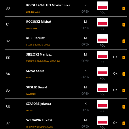
ROESLER-WILHELM Weronika
K
80
OPEN
ZIMNICE MAŁE
POL
ROGUSKI Michał
M
81
OPEN
WARSZAWA
POL
RUP Dariusz
M
82
OPEN
BLUES BROTHERS OPOLE
POL
SIELICKI Mariusz
M
83
OK
OPEN
MATNER RUNNING TEAM WROCŁAW
POL
SOWA Sonia
K
84
OK
OPEN
KĘPA
POL
SUSLIK Dawid
M
85
OK
OPEN
KAMIONEK
POL
SZAFORZ Jolanta
K
86
OPEN
OPOLE
POL
SZENAWA Łukasz
M
87
OK
OPEN
KS GVT ŚWIEBODZICE GÓRKI
POL