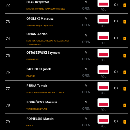
OLAS Krzysztof
M
72
OK
OPEN
MAGNES RUNNING TEAM KOMPRACHCICE
POL
OPOLSKI Mateusz
M
73
OK
OPEN
SPRINTER PRĄDY DĄBROWA
POL
ORIAN Adrian
M
74
OK
LUKS ROSPONDEK ŻYROWA/ KS KOZIOŁEK KK
OPEN
POL
ZDZIESZOWICE
OSTASZEWSKI Szymon
M
75
OPEN
KRAPKOWICE
POL
PACHOŁEK Jacek
M
76
OK
OPEN
PRUDNIK
POL
PERKA Tomek
M
77
OK
OPEN
WIECZORNE BIEGANIE W OPOLU OPOLE
POL
PODGÓRNY Mariusz
M
78
OPEN
TEAM OZIMEK DYLAKI
POL
POPIELSKI Marcin
M
79
OK
OPEN
OPOLE
POL