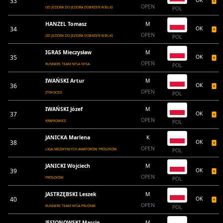
33
OK
OPEN
OD JEZIORA DO JEZIORA DOBRZEŃ WIELKI
POL
HANZEL Tomasz
M
34
OK
OPEN
OD JEZIORA DO JEZIORA DOBRZEŃ WIELKI
POL
IGRAS Mieczysław
M
35
OK
OPEN
RUNNERS TEAM NYSA NYSA
POL
IWAŃSKI Artur
M
36
OK
OPEN
ŻYWOCICE
POL
IWAŃSKI Józef
M
37
OK
OPEN
KRAPKOWICE
POL
JANICKA Marlena
K
38
OK
OPEN
LIGA NIEZWYKŁYCH AMATORÓW PRÓSZKÓW
POL
JANICKI Wojciech
M
39
OK
OPEN
PRÓSZKÓW
POL
JASTRZĘBSKI Leszek
M
40
OK
OPEN
RUNNERS TEAM NYSA PRUDNIK
POL
JESIONOWSKI Marcin
M