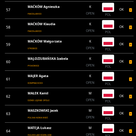
MAĆKÓW Agnieszka
K
57
OK
OPEN
PAKOSŁAWICE
POL
MAĆKÓW Klaudia
K
58
OK
OPEN
PAKOSŁAWICE
POL
MAĆKÓW Małgorzata
K
59
OK
OPEN
STROBICE
POL
MAJ-DZIUBAŃSKA Izabela
K
60
OK
OPEN
PYSKOWICE
POL
MAJER Agata
K
61
OPEN
KOMPRACHCICE
POL
MAŁEK Kamil
M
62
OK
OPEN
DZIKIE LEJENIE OPOLE
POL
MASZKOWSKI Jacek
M
63
OK
OPEN
POLSKA NOWA WIEŚ
POL
MATEJA Łukasz
M
64
OK
OPEN
HULEKI ŁĄKI KOZIELSKIE
POL