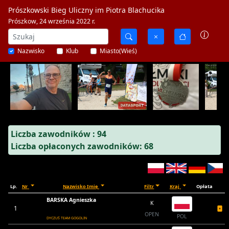
Prószkowski Bieg Uliczny im Piotra Blachucika
Prószkow, 24 września 2022 r.
Nazwisko
Klub
Miasto(Wieś)
Liczba zawodników : 94
Liczba opłaconych zawodników: 68
Lp.
Nr
Nazwisko Imię
Filtr
Kraj
Opłata
BARSKA Agnieszka
K
1
OPEN
POL
DYCZUŚ TEAM GOGOLIN