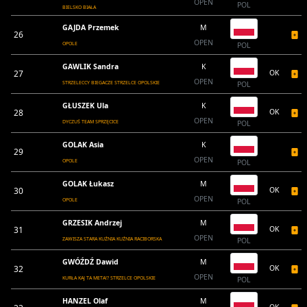
OPEN
POL
BIELSKO BIAŁA
GAJDA Przemek
M
26
OPEN
OPOLE
POL
GAWLIK Sandra
K
27
OK
OPEN
STRZELECCY BIEGACZE STRZELCE OPOLSKIE
POL
GŁUSZEK Ula
K
28
OK
OPEN
DYCZUŚ TEAM SPRZĘCICE
POL
GOLAK Asia
K
29
OPEN
OPOLE
POL
GOLAK Łukasz
M
30
OK
OPEN
OPOLE
POL
GRZESIK Andrzej
M
31
OK
OPEN
ZAWISZA STARA KUŹNIA KUŹNIA RACIBORSKA
POL
GWÓŹDŹ Dawid
M
32
OK
OPEN
KURŁA KAJ TA META!? STRZELCE OPOLSKIE
POL
HANZEL Olaf
M