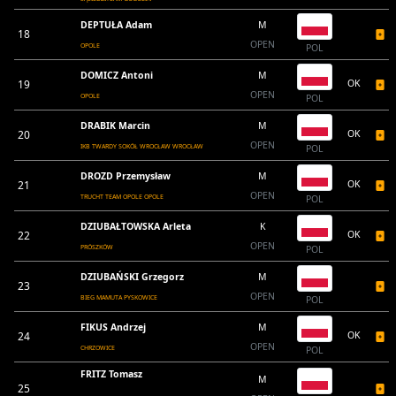
DEPTUŁA Adam
M
18
OPEN
OPOLE
POL
DOMICZ Antoni
M
19
OK
OPEN
OPOLE
POL
DRABIK Marcin
M
20
OK
OPEN
IKB TWARDY SOKÓŁ WROCŁAW WROCŁAW
POL
DROZD Przemysław
M
21
OK
OPEN
TRUCHT TEAM OPOLE OPOLE
POL
DZIUBAŁTOWSKA Arleta
K
22
OK
OPEN
PRÓSZKÓW
POL
DZIUBAŃSKI Grzegorz
M
23
OPEN
BIEG MAMUTA PYSKOWICE
POL
FIKUS Andrzej
M
24
OK
OPEN
CHRZOWICE
POL
FRITZ Tomasz
M
25