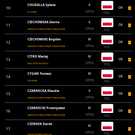
CHUDALLA Sylwia
K
10
OK
OPEN
ZŁOTNIKI
POL
CIECHOMSKA Iwona
K
11
OK
OPEN
ZAWISZA STARA KUŹNIA STARA KUŹNIA
POL
CIECHOMSKI Bogdan
M
12
OK
OPEN
ZAWISZA STARA KUŹNIA STARA KUŹNIA
POL
CITKO Maciej
M
13
OK
OPEN
BIEG OPOLSKI OPOLE
POL
CYGAN Tomasz
M
14
OK
OPEN
FOLWARK
POL
CZARNECKA Klaudia
K
15
OK
OPEN
ZAWISZA STARA KUŹNIA STARA KUŹNIA
POL
CZARNECKI Przemysław
M
16
OK
OPEN
ZAWISZA STARA KUŹNIA STARA KUŹNIA
POL
CZERNEK Darek
M
17
OPEN
POL
SĄSIEDZITEAM GOGOLIN