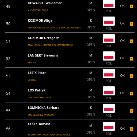
KOWALSKI Waldemar
M
49
OK
OPEN
#SZYMITEAM OPOLE
POL
KOZIMOR Alicja
K
50
OK
OPEN
LEWIN BRZESKI STAN UMYSLU BIEGA LEWIN BRZESKI
POL
KOZIMOR Grzegorz
M
51
OK
OPEN
STAN UMYSŁU LEWIN BIEGA LEWIN BRZESKI
POL
LANGERT Sławomir
M
52
OK
OPEN
PRUDNIK
POL
LESIK Piotr
M
53
OK
OPEN
UJ KĘPA
POL
LOS Patryk
M
54
OK
OPEN
LOS-TEAM KRAPKOWICE
POL
ŁOMNICKA Barbara
K
55
OPEN
MKS SIECHNICE WROCŁAW
POL
ŁYSEK Tomasz
M
56
OK
OPEN
POL
#SZYMITEAM / DECATHLON OPOLE OPOLE