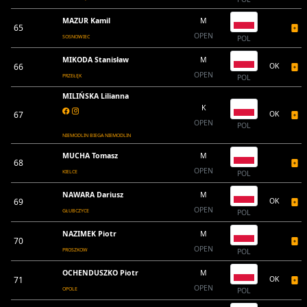
MAZUR Kamil
M
65
OPEN
SOSNOWIEC
POL
MIKODA Stanisław
M
66
OK
OPEN
PRZEŁĘK
POL
MILIŃSKA Lilianna
K
67
OK
OPEN
POL
NIEMODLIN BIEGA NIEMODLIN
MUCHA Tomasz
M
68
OPEN
KIELCE
POL
NAWARA Dariusz
M
69
OK
OPEN
GŁUBCZYCE
POL
NAZIMEK Piotr
M
70
OPEN
PROSZKOW
POL
OCHENDUSZKO Piotr
M
71
OK
OPEN
OPOLE
POL