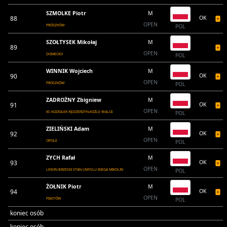
SZMOLKE Piotr
M
88
OK
OPEN
PRÓSZKÓW
POL
SZOŁTYSEK Mikołaj
M
89
OPEN
DOMECKO
POL
WINNIK Wojciech
M
90
OK
OPEN
PRÓSZKÓW
POL
ZADROŻNY Zbigniew
M
91
OK
OPEN
KS KOZIOŁEK KĘDZIERZYN-KOŹLE WALCE
POL
ZIELIŃSKI Adam
M
92
OK
OPEN
OPOLE
POL
ZYCH Rafał
M
93
OK
OPEN
LEWIN BRZESKI STAN UMYSLU BIEGA MIKOLIN
POL
ŻOŁNIK Piotr
M
94
OK
OPEN
PIASTÓW
POL
koniec osób
koniec osób