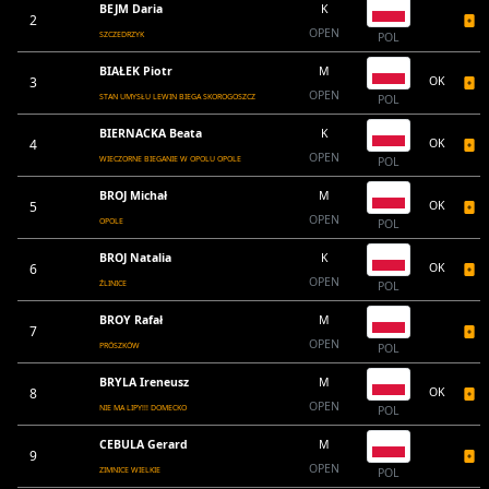
BEJM Daria
K
2
OPEN
SZCZEDRZYK
POL
BIAŁEK Piotr
M
3
OK
OPEN
STAN UMYSŁU LEWIN BIEGA SKOROGOSZCZ
POL
BIERNACKA Beata
K
4
OK
OPEN
WIECZORNE BIEGANIE W OPOLU OPOLE
POL
BROJ Michał
M
5
OK
OPEN
OPOLE
POL
BROJ Natalia
K
6
OK
OPEN
ŹLINICE
POL
BROY Rafał
M
7
OPEN
PRÓSZKÓW
POL
BRYLA Ireneusz
M
8
OK
OPEN
NIE MA LIPY!!! DOMECKO
POL
CEBULA Gerard
M
9
OPEN
ZIMNICE WIELKIE
POL