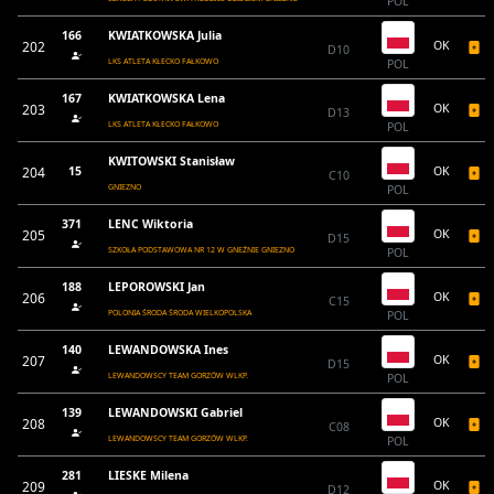
POL
166
KWIATKOWSKA Julia
202
OK
D10
LKS ATLETA KŁECKO FAŁKOWO
POL
167
KWIATKOWSKA Lena
203
OK
D13
LKS ATLETA KŁECKO FAŁKOWO
POL
KWITOWSKI Stanisław
204
15
OK
C10
GNIEZNO
POL
371
LENC Wiktoria
205
OK
D15
SZKOŁA PODSTAWOWA NR 12 W GNEŹNIE GNIEZNO
POL
188
LEPOROWSKI Jan
206
OK
C15
POLONIA ŚRODA ŚRODA WIELKOPOLSKA
POL
140
LEWANDOWSKA Ines
207
OK
D15
LEWANDOWSCY TEAM GORZÓW WLKP.
POL
139
LEWANDOWSKI Gabriel
208
OK
C08
LEWANDOWSCY TEAM GORZÓW WLKP.
POL
281
LIESKE Milena
209
OK
D12