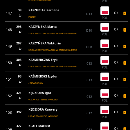
NOWAK TEAM GNIEZNO
POL
39
KASZUBIAK Karolina
147
OK
D13
POZNAŃ
POL
298
KASZYŃSKA Marta
148
OK
D10
SZKOŁA PODSTAWOWA NR 8 W GNIEŹNIE GNIEZNO
POL
297
KASZYŃSKA Wiktoria
149
OK
D08
SZKOŁA PODSTAWOWA NR 8 W GNIEŹNIE GNIEZNO
POL
303
KAŹMIERCZAK Eryk
150
OK
C13
SZKOŁA PODSTAWOWA NR 8 W GNIEŹNIE GNIEZNO
POL
93
KAŹMIERSKI Izydor
151
OK
C13
- INOWROCŁAW
POL
321
KĘDZIORA Igor
152
OK
C12
WALKA KOSTRZYN BARANOWO
POL
KĘDZIORA Ksawery
153
392
OK
C12
LKS ATLETA KŁECKO JABŁKOWO
POL
327
KLATT Mariusz
154
OK
C12