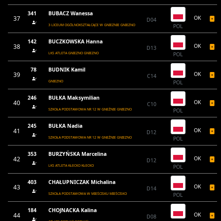
341
BUBACZ Wanessa
37
OK
D04
3 LICEUM OGÓLNOKSZTAŁCĄCE W GNIEZNIE GNIEZNO
POL
142
BUCZKOWSKA Hanna
38
OK
D13
LKS ATLETA GNIEZNO GNIEZNO
POL
78
BUDNIK Kamil
39
OK
C14
GNIEZNO
POL
246
BUŁKA Maksymilian
40
OK
C10
SZKOŁA PODSTAWOWA NR 12 W GNEŹNIE GNIEZNO
POL
245
BUŁKA Nadia
41
OK
D12
SZKOŁA PODSTAWOWA NR 12 W GNEŹNIE GNIEZNO
POL
353
BURZYŃSKA Marcelina
42
OK
D12
LKS ATLETA KŁECKO KŁECKO
POL
403
CHAŁUPNICZAK Michalina
43
OK
D14
SZKOŁA PODSTAWOWA W MIEŚCISKU MIEŚCISKO
POL
184
CHOJNACKA Kalina
44
OK
D08