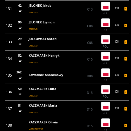
42
JELONEK Jakub
131
OK
C13
GNIEZNO
POL
90
JELONEK Szymon
132
OK
C08
GNIEZNO
POL
29
JULKOWSKI Antoni
133
OK
C08
GNIEZNO
POL
52
KACZMAREK Henryk
134
OK
C15
GNIEZNO
POL
362
135
Zawodnik Anonimowy
OK
D08
POL
50
KACZMAREK Luiza
136
OK
D13
GNIEZNO
POL
51
KACZMAREK Maria
137
OK
D15
GNIEZNO
POL
KACZMAREK Oliwia
138
D15
MODLISZEWKO
POL