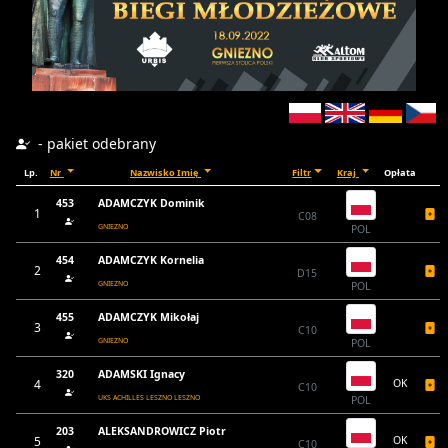
- pakiet odebrany
Lp.
Nr
Nazwisko Imię
Filtr
Kraj
Opłata
453
ADAMCZYK Dominik
1
C08
GNIEZNO
POL
454
ADAMCZYK Kornelia
2
D15
GNIEZNO
POL
455
ADAMCZYK Mikołaj
3
C10
GNIEZNO
POL
320
ADAMSKI Ignacy
4
OK
C10
UKS ACHILLES LESZNO LESZNO
POL
203
ALEKSANDROWICZ Piotr
5
OK
C10