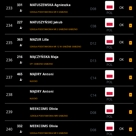
331
MATUSZEWSKA Agnieszka
233
OK
D08
SZKOŁA PODSTAWOWA NR 9 GNIEZNO
POL
227
MATUSZYŃSKI Jakub
234
OK
C08
SZKOLA PODSTAWOWA NR 2 GNIEZNO GNIEZNO
POL
363
MAZUR Lilla
235
OK
D12
SZKOŁA PODSTAWOWA NR 12 W GNEŹNIE GNIEZNO
POL
216
MĄCZYŃSKA Maja
236
OK
D13
SP1 GNIEZNO GNIEZNO
POL
465
MĄDRY Antoni
237
C14
KŁECKO
POL
MĄDRY Antoni
238
C14
KŁECKO
POL
MEEKCOMS Olivia
239
D08
-SZKOŁA PODSTAWOWA NR9 GNIEZNO
POL
332
MEEKCOMS Olivia
240
OK
D08
SZKOŁA PODSTAWOWA NR 9 GNIEZNO
POL