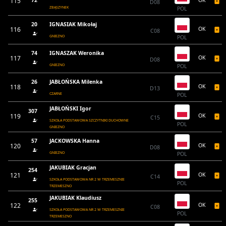
115
72
OK
D08
ZBĄSZYNEK
POL
20
IGNASIAK Mikołaj
116
OK
C08
GNIEZNO
POL
74
IGNASZAK Weronika
117
OK
D08
GNIEZNO
POL
26
JABŁOŃSKA Milenka
118
OK
D13
CZARNE
POL
JABŁOŃSKI Igor
307
119
OK
C15
SZKOŁA PODSTAWOWA SZCZYTNIKI DUCHOWNE
POL
GNIEZNO
57
JACKOWSKA Hanna
120
OK
D08
GNIEZNO
POL
JAKUBIAK Gracjan
254
121
OK
C14
SZKOŁA PODSTAWOWA NR 2 W TRZEMESZNIE
POL
TRZEMESZNO
JAKUBIAK Klaudiusz
255
122
OK
C08
SZKOŁA PODSTAWOWA NR 2 W TRZEMESZNIE
POL
TRZEMESZNO