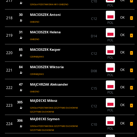
217
OK
C10
SZKOŁA PODSTAWOWA NR 9 GNIEZNO
POL
30
MACIOSZEK Antoni
218
OK
C12
GNIEZNO
POL
31
MACIOSZEK Helena
219
OK
D14
GNIEZNO
POL
85
MACIOSZEK Kacper
220
OK
C12
CZERNIEJEWO
POL
84
MACIOSZEK Wiktoria
221
OK
D08
CZERNIEJEWO
POL
47
MAJCHRZAK Aleksander
222
OK
C15
GNIEZNO
POL
MAJDECKI Miłosz
305
223
OK
C12
SZKOŁA PODSTAWOWA SZCZYTNIKI DUCHOWNE
POL
SZCZYTNIKI DUCHOWNE
MAJDECKI Szymon
306
224
OK
C10
SZKOŁA PODSTAWOWA SZCZYTNIKI DUCHOWNE
POL
SZCZYTNIKI DUCHOWNE