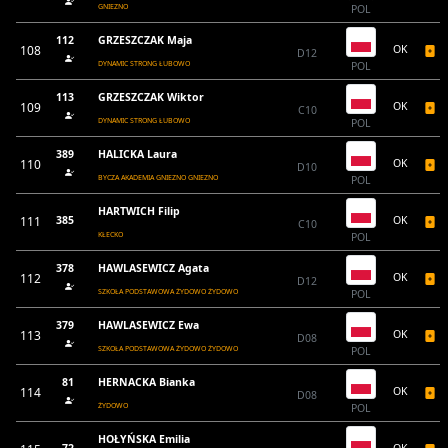
GNIEZNO
POL
112
GRZESZCZAK Maja
108
OK
D12
DYNAMIC STRONG ŁUBOWO
POL
113
GRZESZCZAK Wiktor
109
OK
C10
DYNAMIC STRONG ŁUBOWO
POL
389
HALICKA Laura
110
OK
D10
BYCZA AKADEMIA GNIEZNO GNIEZNO
POL
HARTWICH Filip
111
385
OK
C10
KŁECKO
POL
378
HAWLASEWICZ Agata
112
OK
D12
SZKOŁA PODSTAWOWA ŻYDOWO ŻYDOWO
POL
379
HAWLASEWICZ Ewa
113
OK
D08
SZKOŁA PODSTAWOWA ŻYDOWO ŻYDOWO
POL
81
HERNACKA Bianka
114
OK
D08
ŻYDOWO
POL
HOŁYŃSKA Emilia