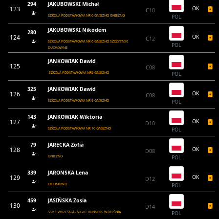
294
JAKUBOWSKI Michał
123
OK
C10
SZKOŁA PODSTAWOWA NR 6 GNIEZNO GNIEZNO
POL
JAKUBOWSKI Nikodem
280
124
OK
C12
SZKOŁA PODSTAWOWA NR 6 GNIEZNO SZCZYTNIKI
POL
DUCHOWNE
JANKOWIAK Dawid
125
C08
-SZKOŁA PODSTAWOWA NR9 GNIEZNO
POL
325
JANKOWIAK Dawid
126
OK
C08
SZKOŁA PODSTAWOWA NR 9 GNIEZNO
POL
143
JANKOWIAK Wiktoria
127
OK
D10
SZKOŁA PODSTAWOWA NR 10 GNIEZNO
POL
79
JARECKA Zofia
128
OK
D08
GNIEZNO
POL
339
JARONSKA Lena
129
OK
D12
CIELIMOWO
POL
459
JASIŃSKA Zosia
130
D14
SSP 1 WRZEŚNIA /NIGHT RUNNERS WRZEŚNIA
POL