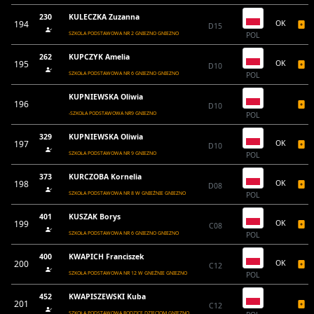
230
KULECZKA Zuzanna
194
OK
D15
SZKOLA PODSTAWOWA NR 2 GNIEZNO GNIEZNO
POL
262
KUPCZYK Amelia
195
OK
D10
SZKOŁA PODSTAWOWA NR 6 GNIEZNO GNIEZNO
POL
KUPNIEWSKA Oliwia
196
D10
-SZKOŁA PODSTAWOWA NR9 GNIEZNO
POL
329
KUPNIEWSKA Oliwia
197
OK
D10
SZKOŁA PODSTAWOWA NR 9 GNIEZNO
POL
373
KURCZOBA Kornelia
198
OK
D08
SZKOŁA PODSTAWOWA NR 8 W GNIEŹNIE GNIEZNO
POL
401
KUSZAK Borys
199
OK
C08
SZKOŁA PODSTAWOWA NR 6 GNIEZNO GNIEZNO
POL
400
KWAPICH Franciszek
200
OK
C12
SZKOŁA PODSTAWOWA NR 12 W GNEŹNIE GNIEZNO
POL
452
KWAPISZEWSKI Kuba
201
C12
SZKOŁA PODSTAWOWA RODZICE DZIECIOM GNIEZNO