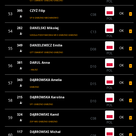
GTT DIAMENT GNIEZNO GNIEZNO
POL
395
CZYŻ Filip
53
OK
C08
SP 8 GNIEZNO NIECHANOWO
POL
282
DANELSKI Mikołaj
54
OK
C13
SZKOŁA PODSTAWOWA NR 6 GNIEZNO GNIEZNO
POL
349
DANIELEWICZ Emilia
55
OK
D08
GTT DIAMENT GNIEZNO GNIEZNO
POL
381
DARUL Anna
56
OK
D10
- KALISZ
POL
343
DĄBROWSKA Amelia
57
OK
D15
GNIEZNO
POL
215
DĄBROWSKA Karolina
58
OK
D10
SP1 GNIEZNO GNIEZNO
POL
324
DĄBROWSKI Kamil
59
OK
C08
ZSP NR3 GNIEZNO GNIEZNO
POL
117
DĄBROWSKI Michał
60
OK
C08