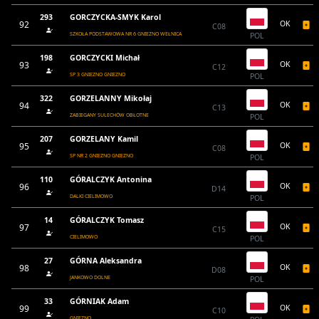
293
GORCZYCKA-SMYK Karol
92
OK
C08
SZKOŁA PODSTAWOWA NR 6 GNIEZNO WEŁNICA
POL
198
GORCZYCKI Michał
93
OK
C12
SP 3 GNIEZNO GNIEZNO
POL
322
GORZELANNY Mikołaj
94
OK
C13
ZABIEGANY SULECHÓW OBŁOTNE
POL
207
GORZELANY Kamil
95
OK
C08
SP NR 2 GNIEZNO GNIEZNO
POL
110
GÓRALCZYK Antonina
96
OK
D14
DALKI CIELIMOWO
POL
14
GÓRALCZYK Tomasz
97
OK
C15
CIELIMOWO
POL
27
GÓRNA Aleksandra
98
OK
D08
JANKOWO DOLNE
POL
33
GÓRNIAK Adam
99
OK
C10
GNIEZNO