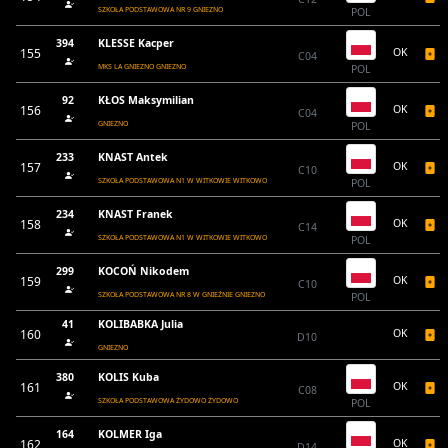
SZKOŁA PODSTAWOWA NR 9 GNIEZNO
POL
394
KLESSE Kacper
155
OK
C04
MKS LA GNIEZNO GNIEZNO
POL
92
KŁOS Maksymilian
156
OK
C04
GNIEZNO
POL
233
KNAST Antek
157
OK
C10
SZKOŁA PODSTAWOWA N1 W WITKOWIE WITKOWO
POL
234
KNAST Franek
158
OK
C14
SZKOŁA PODSTAWOWA N1 W WITKOWIE WITKOWO
POL
299
KOCOŃ Nikodem
159
OK
C10
SZKOŁA PODSTAWOWA NR 8 W GNIEŹNIE GNIEZNO
POL
41
KOLIBABKA Julia
160
OK
D10
GNIEZNO
380
KOLIS Kuba
161
OK
C08
SZKOŁA PODSTAWOWA ŻYDOWO ŻYDOWO
POL
164
KOLMER Iga
162
OK
D14