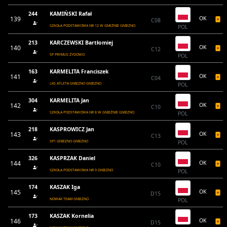
244
KAMIŃSKI Rafał
139
OK
C08
SZKOŁA PODSTAWOWA NR 12 W GNEŹNIE GNIEZNO
POL
213
KARCZEWSKI Bartłomiej
140
OK
C12
SP PRYMUS ŻYDOWO
POL
163
KARMELITA Franciszek
141
OK
C04
LKS ATLETA GNIEZNO GNIEZNO
POL
304
KARMELITA Jan
142
OK
C10
SZKOŁA PODSTAWOWA NR 8 W GNIEŹNIE GNIEZNO
POL
218
KASPROWICZ Jan
143
OK
C13
SP1 GNIEZNO GNIEZNO
POL
326
KASPRZAK Daniel
144
OK
C10
SZKOŁA PODSTAWOWA NR 9 GNIEZNO
POL
174
KASZAK Iga
145
OK
D15
NOWAK TEAM GNIEZNO
POL
173
KASZAK Kornelia
146
OK
D15