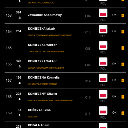
LKS ATLETA KŁECKO KŁECKO
POL
384
163
Zawodnik Anonimowy
OK
C04
POL
KONIECZKA Jakub
164
264
OK
C13
SZKOŁA PODSTAWOWA NR 6 GNIEZNO PIEKARY
POL
KONIECZKA Wiktor
165
C08
-SZKOŁA PODSTAWOWA NR9 GNIEZNO
POL
328
KONIECZKA Wiktor
166
OK
C08
SZKOŁA PODSTAWOWA NR 9 GNIEZNO
POL
156
KONIECZNA Kornelia
167
OK
D14
LKS ATLETA GNIEZNO GNIEZNO
POL
228
KONIECZNY Oliwier
168
OK
C10
SZKOLA PODSTAWOWA NR 2 GNIEZNO GNIEZNO
POL
63
KOŃCZAK Lena
169
OK
D15
GNIEZNO
POL
KOPAŁA Adam
274