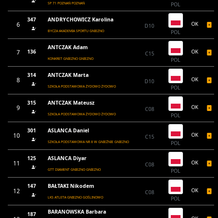
SP 71 POZNAŃ POZNAŃ
POL
347
ANDRYCHOWICZ Karolina
6
OK
D10
BYCZA AKADEMIA SPORTU GNIEZNO
POL
ANTCZAK Adam
7
136
OK
C15
KONKRET GNIEZNO GNIEZNO
POL
314
ANTCZAK Marta
8
OK
D10
SZKOŁA PODSTAWOWA ŻYDOWO ŻYDOWO
POL
315
ANTCZAK Mateusz
9
OK
C08
SZKOŁA PODSTAWOWA ŻYDOWO ŻYDOWO
POL
301
ASLANCA Daniel
10
OK
C15
SZKOŁA PODSTAWOWA NR 8 W GNIEŹNIE GNIEZNO
POL
125
ASLANCA Diyar
11
OK
C08
GTT DIAMENT GNIEZNO GNIEZNO
POL
147
BAŁTAKI Nikodem
12
OK
C08
LKS ATLETA GNIEZNO GOŚLINOWO
POL
BARANOWSKA Barbara
187