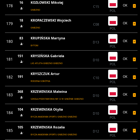
16
KOZŁOWSKI Mikołaj
178
OK
C15
GNIEZNO
POL
18
KROPACZEWSKI Wojciech
179
OK
C08
GNIEZNO
POL
83
KRUPIŃSKA Martyna
180
OK
D13
BYTOM
POL
151
KRYSIŃSKA Gabriela
181
OK
D10
LKS ATLETA GNIEZNO GNIEZNO
POL
KRYSZCZUK Artur
182
191
OK
C10
RODZINA SOBÓTKA
POL
368
KRZEWINSKA Malwina
183
OK
D10
SZKOŁA PODSTAWOWA NR 12 W GNEŹNIE GNIEZNO
POL
104
KRZEWINSKA Otylia
184
OK
D10
BYCZA AKADEMIA SPORTU GNIEZNO GNIEZNO
POL
105
KRZEWINSKA Rozalia
185
OK
D12
BYCZA AKADEMIA SPORTU GNIEZNO GNIEZNO
POL