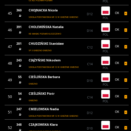
OŚ AZS POZNAŃ POZNAŃ
POL
360
CHOJNACKA Nicola
45
OK
D12
SZKOŁA PODSTAWOWA NR 12 W GNEŹNIE GNIEZNO
POL
391
CHOLEWIŃSKA Natalia
46
OK
D14
KB MANIAC POZNAŃ KLESZCZEWO
POL
201
CHUDZIŃSKI Stanisław
47
OK
C12
SP 3 GNIEZNO GNIEZNO
POL
243
CIĄŻYŃSKI Nikodem
48
OK
C14
SZKOŁA PODSTAWOWA NR 10 W GNIEŹNIE GNIEZNO
POL
55
CIEŚLIŃSKA Barbara
49
OK
D10
GNIEZNO
POL
54
CIEŚLIŃSKI Piotr
50
OK
C14
GNIEZNO
POL
247
CMIELEWSKA Nadia
51
OK
D12
SZKOŁA PODSTAWOWA NR 12 W GNEŹNIE GNIEZNO
348
CZAJKOWSKA Klara
52
OK
D10