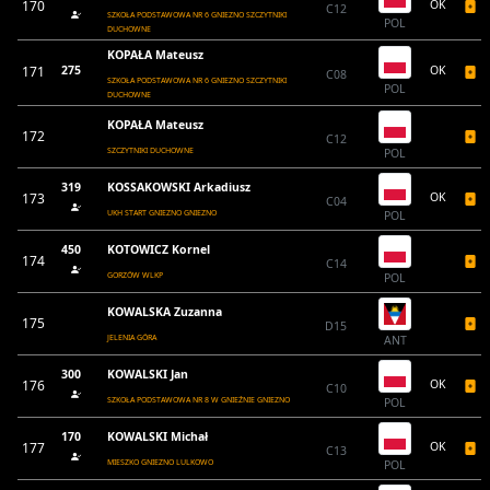
170
OK
C12
SZKOŁA PODSTAWOWA NR 6 GNIEZNO SZCZYTNIKI
POL
DUCHOWNE
KOPAŁA Mateusz
171
275
OK
C08
SZKOŁA PODSTAWOWA NR 6 GNIEZNO SZCZYTNIKI
POL
DUCHOWNE
KOPAŁA Mateusz
172
C12
SZCZYTNIKI DUCHOWNE
POL
319
KOSSAKOWSKI Arkadiusz
173
OK
C04
UKH START GNIEZNO GNIEZNO
POL
450
KOTOWICZ Kornel
174
C14
GORZÓW WLKP
POL
KOWALSKA Zuzanna
175
D15
JELENIA GÓRA
ANT
300
KOWALSKI Jan
176
OK
C10
SZKOŁA PODSTAWOWA NR 8 W GNIEŹNIE GNIEZNO
POL
170
KOWALSKI Michał
177
OK
C13
MIESZKO GNIEZNO LULKOWO
POL