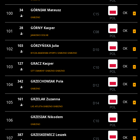
POL
34
GÓRNIAK Mateusz
100
OK
C15
GNIEZNO
POL
28
GÓRNY Kacper
101
OK
C08
JANKOWO DOLNE
POL
103
GÓRZYŃSKA Julia
102
OK
D10
BYCZA AKADEMIA SPORTU GNIEZNO GNIEZNO
POL
127
GRACZ Kacper
103
OK
C10
GTT DIAMENT GNIEZNO GNIEZNO
POL
342
GRZECHOWIAK Pola
104
OK
D12
GNIEZNO
POL
161
GRZELAK Zuzanna
105
OK
D14
LKS ATLETA GNIEZNO GNIEZNO
POL
GRZESIAK Nikodem
106
C10
GNIEZNO
POL
387
GRZESKIEWICZ Leszek
107
OK
C15