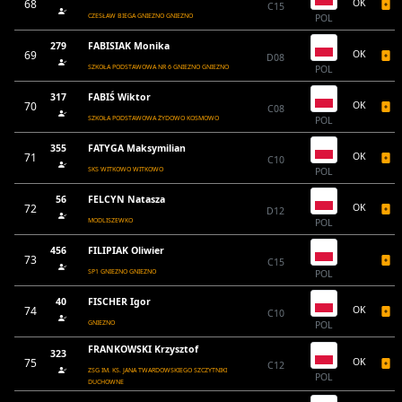
68
OK
C15
CZESŁAW BIEGA GNIEZNO GNIEZNO
POL
279
FABISIAK Monika
69
OK
D08
SZKOŁA PODSTAWOWA NR 6 GNIEZNO GNIEZNO
POL
317
FABIŚ Wiktor
70
OK
C08
SZKOŁA PODSTAWOWA ŻYDOWO KOSMOWO
POL
355
FATYGA Maksymilian
71
OK
C10
SKS WITKOWO WITKOWO
POL
56
FELCYN Natasza
72
OK
D12
MODLISZEWKO
POL
456
FILIPIAK Oliwier
73
C15
SP1 GNIEZNO GNIEZNO
POL
40
FISCHER Igor
74
OK
C10
GNIEZNO
POL
FRANKOWSKI Krzysztof
323
75
OK
C12
ZSG IM. KS. JANA TWARDOWSKIEGO SZCZYTNIKI
POL
DUCHOWNE