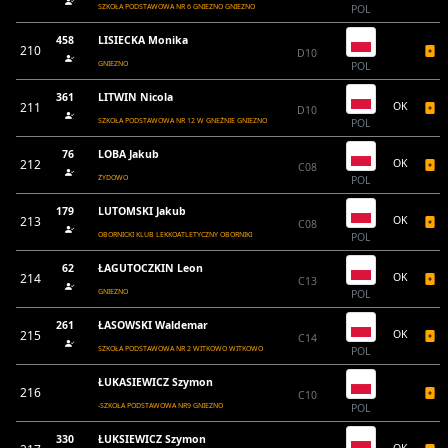
SZKOŁA PODSTAWOWA NR 6 GNIEZNO GNIEZNO
POL
458
LISIECKA Monika
210
D10
GNIEZNO
POL
361
LITWIN Nicola
211
OK
D10
SZKOŁA PODSTAWOWA NR 12 W GNEŹNIE GNIEZNO
POL
76
LOBA Jakub
212
OK
C08
ŻYDOWO
POL
179
LUTOMSKI Jakub
213
OK
C08
OBORNICKI KLUB LEKKOATLETYCZNY OBORNIKI
POL
62
ŁAGUTOCZKIN Leon
214
OK
C13
GNIEZNO
POL
261
ŁASOWSKI Waldemar
215
OK
C14
SZKOŁA PODSTAWOWA NR 2 WITKOWO WITKOWO
POL
ŁUKASIEWICZ Szymon
216
C10
-SZKOŁA PODSTAWOWA NR9 GNIEZNO
POL
330
ŁUKSIEWICZ Szymon