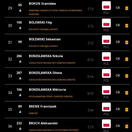
BOKUN Stanisław
95
29
OK
C13
AKADEMIA LEKKOATLETYCZNA TOMASZA SZYMKOWIAKA
POL
WRZEŚNIA
100
BOLEWSKI Filip
30
OK
C15
BOLEWSCY BIEGAJĄ ŁUBOWO
POL
BOLEWSKI Sebastian
31
99
OK
C12
BOLEWSCY BIEGAJĄ ŁUBOWO
POL
286
BONISŁAWSKA Nikola
32
OK
D13
SZKOŁA PODSTAWOWA NR 6 GNIEZNO GNIEZNO
POL
287
BONISŁAWSKA Oliwia
33
OK
D14
SZKOŁA PODSTAWOWA NR 6 GNIEZNO GNIEZNO
POL
106
BONISŁAWSKA Wiktoria
34
OK
D10
BYCZA AKADEMIA SPORTU GNIEZNO GNIEZNO
POL
89
BRENK Franciszek
35
OK
C04
GNIEZNO
POL
232
BRUCH Aleksander
36
OK
C13
SZKOŁA PODSTAWOWA N1 W WITKOWIE WITKOWO
POL