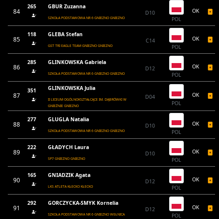
265
GBUR Zuzanna
84
OK
D10
SZKOŁA PODSTAWOWA NR 6 GNIEZNO GNIEZNO
POL
118
GLEBA Stefan
85
OK
C14
GST TRI EAGLE TEAM GNIEZNO GNIEZNO
POL
285
GLINKOWSKA Gabriela
86
OK
D12
SZKOŁA PODSTAWOWA NR 6 GNIEZNO GNIEZNO
POL
GLINKOWSKA Julia
351
87
OK
D04
II LICEUM OGÓLNOKSZTAŁCĄCE IM. DĄBRÓWKI W
POL
GNIEŹNIE GNIEZNO
277
GLUGLA Natalia
88
OK
D10
SZKOŁA PODSTAWOWA NR 6 GNIEZNO GNIEZNO
POL
222
GŁADYCH Laura
89
OK
D10
SP7 GNIEZNO GNIEZNO
POL
165
GNIADZIK Agata
90
OK
D12
LKS ATLETA KŁECKO KŁECKO
POL
292
GORCZYCKA-SMYK Kornelia
91
OK
D12
SZKOŁA PODSTAWOWA NR 6 GNIEZNO WEŁNICA
POL