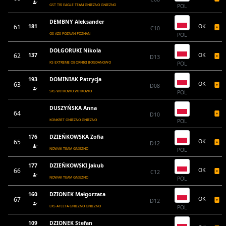
GST TRI EAGLE TEAM GNIEZNO GNIEZNO
POL
DEMBNY Aleksander
61
181
OK
C10
OŚ AZS POZNAŃ POZNAŃ
POL
DOŁGORUKI Nikola
62
137
OK
D13
KS EXTREME OBORNIKI BOGDANOWO
POL
193
DOMINIAK Patrycja
63
OK
D08
SKS WITKOWO WITKOWO
POL
DUSZYŃSKA Anna
64
D10
KONKRET GNIEZNO GNIEZNO
POL
176
DZIEŃKOWSKA Zofia
65
OK
D12
NOWAK TEAM GNIEZNO
POL
177
DZIEŃKOWSKI Jakub
66
OK
C12
NOWAK TEAM GNIEZNO
POL
160
DZIONEK Małgorzata
67
OK
D12
LKS ATLETA GNIEZNO GNIEZNO
POL
109
DZIONEK Stefan