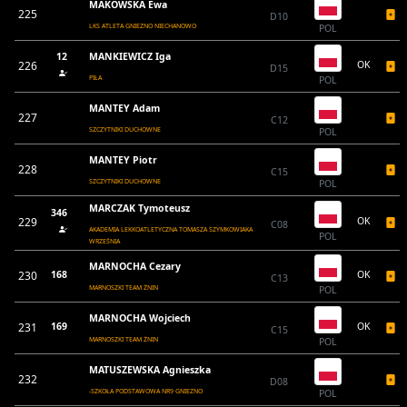
MAKOWSKA Ewa
225
D10
LKS ATLETA GNIEZNO NIECHANOWO
POL
12
MANKIEWICZ Iga
226
OK
D15
PIŁA
POL
MANTEY Adam
227
C12
SZCZYTNIKI DUCHOWNE
POL
MANTEY Piotr
228
C15
SZCZYTNIKI DUCHOWNE
POL
MARCZAK Tymoteusz
346
229
OK
C08
AKADEMIA LEKKOATLETYCZNA TOMASZA SZYMKOWIAKA
POL
WRZEŚNIA
MARNOCHA Cezary
230
168
OK
C13
MARNOSZKI TEAM ŻNIN
POL
MARNOCHA Wojciech
231
169
OK
C15
MARNOSZKI TEAM ŻNIN
POL
MATUSZEWSKA Agnieszka
232
D08
-SZKOŁA PODSTAWOWA NR9 GNIEZNO
POL