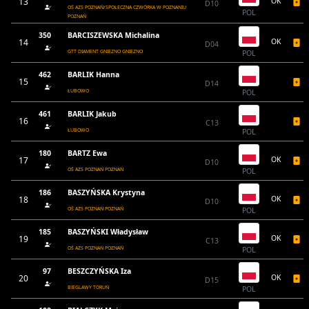
13
OK
D10
OŚ AZS POZNAŃ/SPOŁECZNA CZWÓRKA W POZNANIU
POL
POZNAŃ
350
BARCISZEWSKA Michalina
14
OK
D04
GTT DIAMENT GNIEZNO GNIEZNO
POL
462
BARLIK Hanna
15
D14
ŁUBOWO
POL
461
BARLIK Jakub
16
C13
ŁUBOWO
POL
180
BARTZ Ewa
17
OK
D10
OŚ AZS POZNAŃ POZNAŃ
POL
186
BASZYŃSKA Krystyna
18
OK
D10
OŚ AZS POZNAŃ POZNAŃ
POL
185
BASZYŃSKI Władysław
19
OK
C13
OŚ AZS POZNAŃ POZNAŃ
POL
97
BESZCZYŃSKA Iza
20
OK
D15
BIEGLAWY TORUŃ
POL