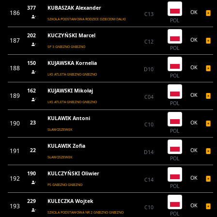
377
KUBASZAK Alexander
186
OK
C13
SZKOŁA PODSTAWOWA RODZICE DZIECIOM DALKI
POL
202
KUCZYŃSKI Marcel
187
OK
C12
SP 3 GNIEZNO GNIEZNO
POL
150
KUJAWSKA Kornelia
188
OK
D10
LKS ATLETA GNIEZNO GNIEZNO
POL
162
KUJAWSKI Mikołaj
189
OK
C04
LKS ATLETA GNIEZNO GNIEZNO
POL
KULAWIK Antoni
190
23
OK
C10
SŁAWOSZEWEK
POL
KULAWIK Zofia
191
22
OK
D14
SŁAWOSZEWEK
POL
190
KULCZYŃSKI Oliwier
192
OK
C14
PS GNIEZNO GNIEZNO
POL
229
KULECZKA Wojtek
193
OK
C10
SZKOLA PODSTAWOWA NR 2 GNIEZNO GNIEZNO
POL