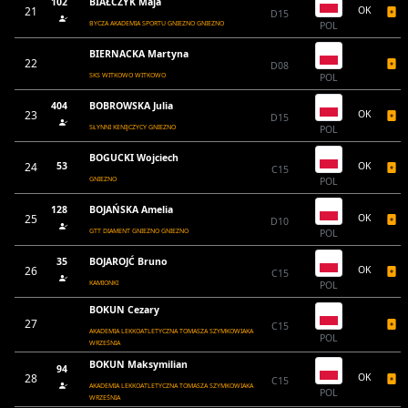
102
BIAŁCZYK Maja
21
OK
D15
BYCZA AKADEMIA SPORTU GNIEZNO GNIEZNO
POL
BIERNACKA Martyna
22
D08
SKS WITKOWO WITKOWO
POL
404
BOBROWSKA Julia
23
OK
D15
SŁYNNI KENIJCZYCY GNIEZNO
POL
BOGUCKI Wojciech
24
53
OK
C15
GNIEZNO
POL
128
BOJAŃSKA Amelia
25
OK
D10
GTT DIAMENT GNIEZNO GNIEZNO
POL
35
BOJAROJĆ Bruno
26
OK
C15
KAMIONKI
POL
BOKUN Cezary
27
C15
AKADEMIA LEKKOATLETYCZNA TOMASZA SZYMKOWIAKA
POL
WRZEŚNIA
BOKUN Maksymilian
94
28
OK
C15
AKADEMIA LEKKOATLETYCZNA TOMASZA SZYMKOWIAKA
POL
WRZEŚNIA