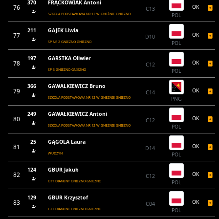
370
FRĄCKOWIAK Antoni
76
OK
C13
SZKOŁA PODSTAWOWA NR 12 W GNEŹNIE GNIEZNO
POL
211
GAJEK Liwia
77
OK
D10
SP NR 2 GNIEZNO GNIEZNO
POL
197
GARSTKA Oliwier
78
OK
C12
SP 3 GNIEZNO GNIEZNO
POL
366
GAWALKIEWICZ Bruno
79
OK
C14
SZKOŁA PODSTAWOWA NR 12 W GNEŹNIE GNIEZNO
PNG
249
GAWAŁKIEWICZ Antoni
80
OK
C12
SZKOŁA PODSTAWOWA NR 12 W GNEŹNIE GNIEZNO
POL
25
GĄGOLA Laura
81
OK
D14
WUDZYN
POL
124
GBUR Jakub
82
OK
C12
GTT DIAMENT GNIEZNO GNIEZNO
POL
129
GBUR Krzysztof
83
OK
C04
GTT DIAMENT GNIEZNO GNIEZNO
POL