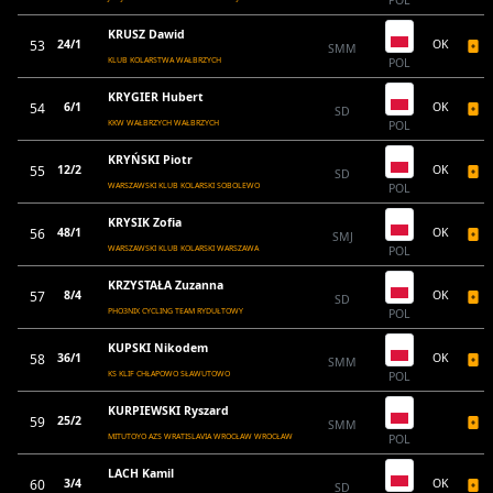
POL
KRUSZ Dawid
53
24/1
OK
SMM
KLUB KOLARSTWA WAŁBRZYCH
POL
KRYGIER Hubert
54
6/1
OK
SD
KKW WAŁBRZYCH WAŁBRZYCH
POL
KRYŃSKI Piotr
55
12/2
OK
SD
WARSZAWSKI KLUB KOLARSKI SOBOLEWO
POL
KRYSIK Zofia
56
48/1
OK
SMJ
WARSZAWSKI KLUB KOLARSKI WARSZAWA
POL
KRZYSTAŁA Zuzanna
57
8/4
OK
SD
PHO3NIX CYCLING TEAM RYDUŁTOWY
POL
KUPSKI Nikodem
58
36/1
OK
SMM
KS KLIF CHŁAPOWO SŁAWUTOWO
POL
KURPIEWSKI Ryszard
59
25/2
SMM
MITUTOYO AZS WRATISLAVIA WROCŁAW WROCŁAW
POL
LACH Kamil
60
3/4
OK
SD