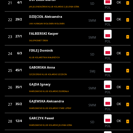
21
4/1
OK
SD
JKK JELENIOGÓRSKI KLUB KOLARSKI 2 JELENIA GÓRA
POL
DZIĘCIOŁ Aleksandra
22
29/2
OK
SMM
UKK HURAGAN WOŁOMIN WOŁOMIN
POL
FALBIERSKI Kacper
23
27/1
SMM
SKLEPKOMET ŚREM
POL
FIRLEJ Dominik
24
6/3
OK
SD
KLUB KOLARSTWA WAŁBRZYCH
POL
GABORSKA Anna
25
45/1
SMJ
SZCZECIŃSKI KLUB KOLARSKI SZCZECIN
POL
GAJDA Ignacy
26
35/1
OK
SMM
WARSZAWSKI KLUB KOLARSKI ZGORZAŁA
POL
GAJEWSKA Aleksandra
27
35/2
OK
SMM
WARSZAWSKI KLUB KOLARSKI STARE LIPINY
POL
GARCZYK Paweł
28
12/4
OK
SD
WARSZAWSKI KLUB KOLARSKI JELENIA GÓRA
POL