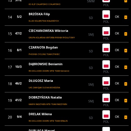
13
37/2
SMM
KS KLIF CHŁAPOWO I CHŁAPOWO
POL
BRZÓSKA Filip
14
5/2
OK
SD
KLUB KOLARSTWA WAŁBRZYCH
POL
CIECHANOWSKA Wiktoria
15
47/2
OK
SMJ
GRUPA KOLARSKA VIKTORIA RYBNIK RYDUŁTOWY
POL
CZARNOTA Bogdan
16
8/1
OK
SD
PHO3NIX CYCLING TEAM ŻYWIEC
POL
DĄBROWSKI Beniamin
17
10/3
OK
SD
RK EXCLUSIVE DOORS MTB TEAM Katowice
POL
DŁUGOSZ Maria
18
46/2
OK
SMJ
UKS ZAWOJAK SUCHA BESKIDZKA
POL
DOBRZYŃSKA Natalia
19
41/2
OK
SMJ
KAMYK RADZYMIN MTB TEAM RADZYMIN
POL
DRELAK Milena
20
9/4
OK
SD
RK EXCLUSIVE DOORS MTB TEAM BRALIN
POL
DUPLAGA Marcel