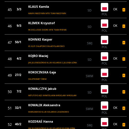
KLAUS Kamila
45
3/3
OK
SD
KAMYK RADZYMIN MTB TEAM RADZYMIN
POL
KLIMEK Krzysztof
46
9/3
OK
SD
RK EXCLUSIVE DOORS MTB TEAM RYBNIK
POL
KOHNKE Kacper
47
50/1
SMJ
KS KLIF CHŁAPOWO WŁADYSŁAWOWO
POL
KOJRO Maciej
48
4/2
OK
SD
JKK JELENIOGÓRSKI KLUB KOLARSKI 2 JELENIA GÓRA
POL
KOKOCINSKA Gaja
49
27/2
SMM
SKLEPKOMET ŚREM
POL
KOWALCZYK Jakub
50
7/2
SD
MITUTOYO AZS WRATISLAVIA WROCŁAW WROCŁAW
POL
KOWALIK Aleksandra
51
32/1
OK
SMM
WARSZAWSKI KLUB KOLARSKI LEGIONOWO
POL
KOZDRAŚ Hanna
52
40/2
OK
SMJ
JKK JELENIOGÓRSKI KLUB KOLARSKI JELENIA GÓRA