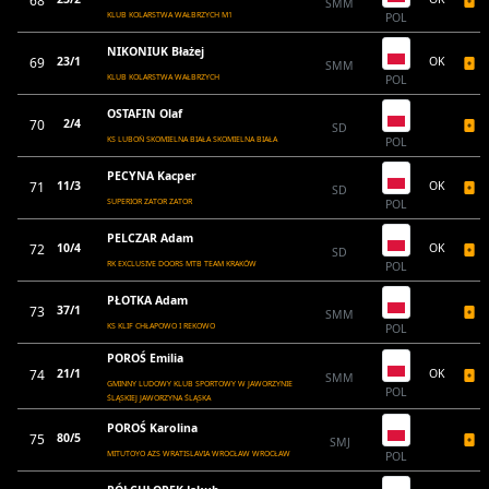
68
SMM
KLUB KOLARSTWA WAŁBRZYCH M1
POL
NIKONIUK Błażej
69
23/1
OK
SMM
KLUB KOLARSTWA WAŁBRZYCH
POL
OSTAFIN Olaf
70
2/4
SD
KS LUBOŃ SKOMIELNA BIAŁA SKOMIELNA BIAŁA
POL
PECYNA Kacper
71
11/3
OK
SD
SUPERIOR ZATOR ZATOR
POL
PELCZAR Adam
72
10/4
OK
SD
RK EXCLUSIVE DOORS MTB TEAM KRAKÓW
POL
PŁOTKA Adam
73
37/1
SMM
KS KLIF CHŁAPOWO I REKOWO
POL
POROŚ Emilia
74
21/1
OK
SMM
GMINNY LUDOWY KLUB SPORTOWY W JAWORZYNIE
POL
ŚLĄSKIEJ JAWORZYNA ŚLĄSKA
POROŚ Karolina
75
80/5
SMJ
MITUTOYO AZS WRATISLAVIA WROCŁAW WROCŁAW
POL