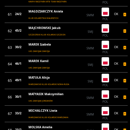
KAMYK RADZYMIN MTB TEAM RADZYMIN
POL
MAGDZIARCZYK Aniela
61
24/2
OK
SMM
KLUB KOLARSTWA WAŁBRZYCH
POL
MAJCHROWSKI Jakub
62
45/2
SMJ
SZCZECIŃSKI KLUB KOLARSKI SZCZECIN
POL
MAREK Izabela
63
30/2
OK
SMM
UKS ZAWOJAK ZAWOJA
POL
MAREK Kamil
64
46/1
OK
SMJ
UKS ZAWOJAK ZAWOJA
POL
MATUŁA Alicja
65
49/1
OK
SMJ
WARSZAWSKI KLUB KOLARSKI NOWA RUDA
POL
MATYASIK Maksymilian
66
30/1
OK
SMM
UKS ZAWOJAK JORDANÓW
POL
MICHALCZYK Liwia
67
33/2
OK
SMM
WARSZAWSKI KLUB KOLARSKI WARSZAWA
POL
MOLSKA Amelia
23/2
OK