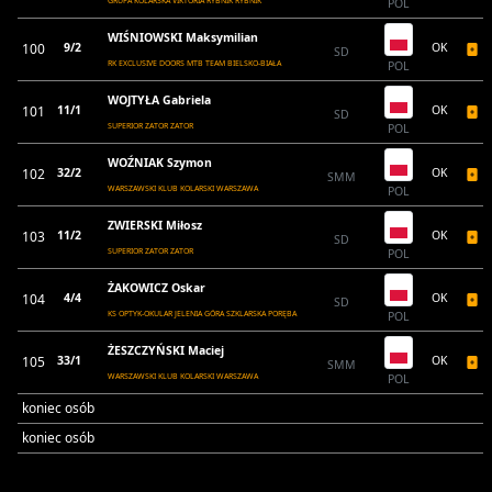
GRUPA KOLARSKA VIKTORIA RYBNIK RYBNIK
POL
WIŚNIOWSKI Maksymilian
100
9/2
OK
SD
RK EXCLUSIVE DOORS MTB TEAM BIELSKO-BIAŁA
POL
WOJTYŁA Gabriela
101
11/1
OK
SD
SUPERIOR ZATOR ZATOR
POL
WOŹNIAK Szymon
102
32/2
OK
SMM
WARSZAWSKI KLUB KOLARSKI WARSZAWA
POL
ZWIERSKI Miłosz
103
11/2
OK
SD
SUPERIOR ZATOR ZATOR
POL
ŻAKOWICZ Oskar
104
4/4
OK
SD
KS OPTYK-OKULAR JELENIA GÓRA SZKLARSKA PORĘBA
POL
ŻESZCZYŃSKI Maciej
105
33/1
OK
SMM
WARSZAWSKI KLUB KOLARSKI WARSZAWA
POL
koniec osób
koniec osób