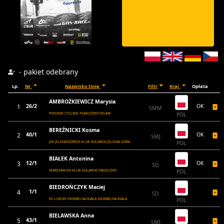
- pakiet odebrany
Lp.
Nr
Nazwisko Imię
Filtr
Kraj
Opłata
AMBROŻKIEWICZ Marysia
1
26/2
OK
SMM
PHO3NIX CYCLING TEAM JÓZEFOSŁAW
POL
BEREŹNICKI Kosma
2
40/1
OK
SMJ
JKK JELENIOGÓRSKI KLUB KOLARSKI JELENIA GÓRA
POL
BIAŁEK Antonina
3
12/1
OK
SD
WARSZAWSKI KLUB KOLARSKI PIASECZNO
POL
BIEDROŃCZYK Maciej
4
1/1
SD
KS LUBOŃ SKOMIELNA BIAŁA SKOMIELNA BIAŁA
POL
BIELAWSKA Anna
5
43/1
SMJ