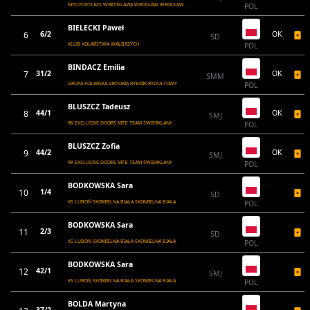
MITUTOYO AZS WRATISLAVIA WROCŁAW WROCŁAW
POL
BIELECKI Paweł
6
6/2
OK
SD
KLUB KOLARSTWA WAŁBRZYCH
POL
BINDACZ Emilia
7
31/2
OK
SMM
GRUPA KOLARSKA VIKTORIA RYBNIK RYDUŁTOWY
POL
BLUSZCZ Tadeusz
8
44/1
OK
SMJ
RK EXCLUSIVE DOORS MTB TEAM ŚWIERKLANY
POL
BLUSZCZ Zofia
9
44/2
OK
SMJ
RK EXCLUSIVE DOORS MTB TEAM ŚWIERKLANY
POL
BODKOWSKA Sara
10
1/4
SD
KS LUBOŃ SKOMIELNA BIAŁA SKOMIELNA BIAŁA
POL
BODKOWSKA Sara
11
2/3
SD
KS LUBOŃ SKOMIELNA BIAŁA SKOMIELNA BIAŁA
POL
BODKOWSKA Sara
12
42/1
SMJ
KS LUBOŃ SKOMIELNA BIAŁA SKOMIELNA BIAŁA
POL
BOLDA Martyna