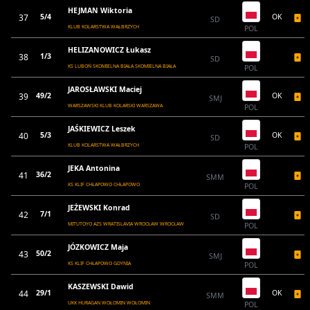
HEJMAN Wiktoria
37
5/4
OK
SD
KLUB KOLARSTWA WAŁBRZYCH
POL
HELIZANOWICZ Łukasz
38
1/3
SD
KS LUBOŃ SKOMIELNA BIAŁA SKOMIELNA BIAŁA
POL
JAROSŁAWSKI Maciej
39
49/2
OK
SMJ
WARSZAWSKI KLUB KOLARSKI WARSZAWA
POL
JAŚKIEWICZ Leszek
40
5/3
OK
SD
KLUB KOLARSTWA WAŁBRZYCH
POL
JEKA Antonina
41
36/2
SMM
KS KLIF CHŁAPOWO CHŁAPOWO
POL
JEŻEWSKI Konrad
42
7/1
SD
MITUTOYO AZS WRATISLAVIA WROCŁAW WROCŁAW
POL
JÓZKOWICZ Maja
43
50/2
SMJ
KS KLIF CHŁAPOWO GDYNIA
POL
KASZEWSKI Dawid
44
29/1
OK
SMM
UKK HURAGAN WOŁOMIN WOŁOMIN
POL