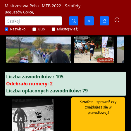
Mistrzostwa Polski MTB 2022 - Sztafety
Boguszów Gorce,
Nazwisko
Klub
Miasto(Wieś)
Liczba zawodników : 105
Odebrało numery: 2
Liczba opłaconych zawodników: 79
Sztafeta - sprawdź czy
znajdujesz się w
prawidłowej.!