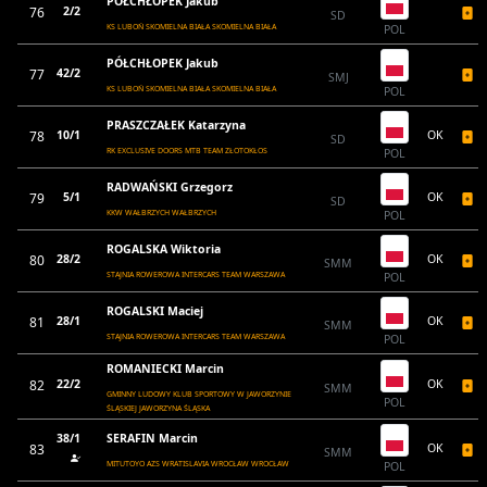
PÓŁCHŁOPEK Jakub
76
2/2
SD
KS LUBOŃ SKOMIELNA BIAŁA SKOMIELNA BIAŁA
POL
PÓŁCHŁOPEK Jakub
77
42/2
SMJ
KS LUBOŃ SKOMIELNA BIAŁA SKOMIELNA BIAŁA
POL
PRASZCZAŁEK Katarzyna
78
10/1
OK
SD
RK EXCLUSIVE DOORS MTB TEAM ZŁOTOKŁOS
POL
RADWAŃSKI Grzegorz
79
5/1
OK
SD
KKW WAŁBRZYCH WAŁBRZYCH
POL
ROGALSKA Wiktoria
80
28/2
OK
SMM
STAJNIA ROWEROWA INTERCARS TEAM WARSZAWA
POL
ROGALSKI Maciej
81
28/1
OK
SMM
STAJNIA ROWEROWA INTERCARS TEAM WARSZAWA
POL
ROMANIECKI Marcin
82
22/2
OK
SMM
GMINNY LUDOWY KLUB SPORTOWY W JAWORZYNIE
POL
ŚLĄSKIEJ JAWORZYNA ŚLĄSKA
38/1
SERAFIN Marcin
83
OK
SMM
MITUTOYO AZS WRATISLAVIA WROCŁAW WROCŁAW
POL