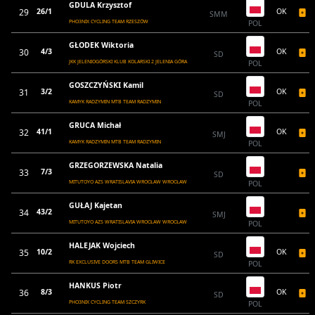
GDULA Krzysztof
29
26/1
OK
SMM
PHO3NIX CYCLING TEAM RZESZÓW
POL
GŁODEK Wiktoria
30
4/3
OK
SD
JKK JELENIOGÓRSKI KLUB KOLARSKI 2 JELENIA GÓRA
POL
GOSZCZYŃSKI Kamil
31
3/2
OK
SD
KAMYK RADZYMIN MTB TEAM RADZYMIN
POL
GRUCA Michał
32
41/1
OK
SMJ
KAMYK RADZYMIN MTB TEAM RADZYMIN
POL
GRZEGORZEWSKA Natalia
33
7/3
SD
MITUTOYO AZS WRATISLAVIA WROCŁAW WROCŁAW
POL
GUŁAJ Kajetan
34
43/2
SMJ
MITUTOYO AZS WRATISLAVIA WROCŁAW WROCŁAW
POL
HALEJAK Wojciech
35
10/2
OK
SD
RK EXCLUSIVE DOORS MTB TEAM GLIWICE
POL
HANKUS Piotr
36
8/3
OK
SD
PHO3NIX CYCLING TEAM SZCZYRK
POL