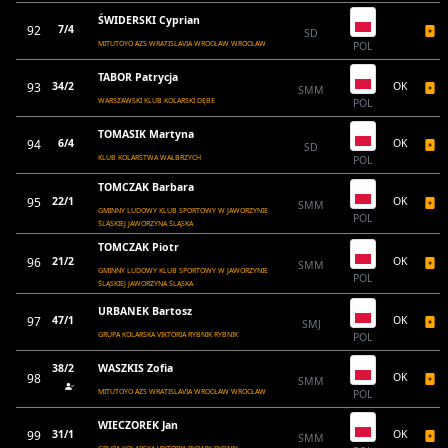
ŚWIDERSKI Cyprian
92
7/4
SD
MITUTOYO AZS WRATISLAVIA WROCŁAW WROCŁAW
POL
TABOR Patrycja
93
34/2
OK
SMM
WARSZAWSKI KLUB KOLARSKI DĘBE
POL
TOMASIK Martyna
94
6/4
OK
SD
KLUB KOLARSTWA WAŁBRZYCH
POL
TOMCZAK Barbara
95
22/1
OK
SMM
GMINNY LUDOWY KLUB SPORTOWY W JAWORZYNIE
POL
ŚLĄSKIEJ JAWORZYNA ŚLĄSKA
TOMCZAK Piotr
96
21/2
OK
SMM
GMINNY LUDOWY KLUB SPORTOWY W JAWORZYNIE
POL
ŚLĄSKIEJ JAWORZYNA ŚLĄSKA
URBANEK Bartosz
97
47/1
OK
SMJ
GRUPA KOLARSKA VIKTORIA RYBNIK RYBNIK
POL
38/2
WASZKIS Zofia
98
OK
SMM
MITUTOYO AZS WRATISLAVIA WROCŁAW WROCŁAW
POL
WIECZOREK Jan
99
31/1
OK
SMM