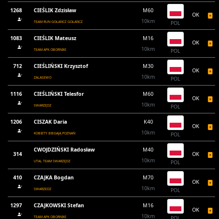
1268
CIEŚLIK Zdzisław
M60
OK
10km
TEAM RUN GOŁAŃCZ GOŁAŃCZ
POL
1083
CIEŚLIK Mateusz
M16
OK
10km
TEAM APK OBORNIKI
POL
712
CIEŚLIŃSKI Krzysztof
M30
OK
10km
ZALASEWO
POL
1116
CIEŚLIŃSKI Telesfor
M60
OK
10km
SWARZĘDZ
POL
1206
CISZAK Daria
K40
OK
10km
KOBIETY BIEGAJĄ POZNAŃ
POL
CWOJDZIŃSKI Radosław
M40
314
OK
10km
UTAL TEAM SWARZĘDZ
POL
410
CZAJKA Bogdan
M70
OK
10km
SWARZEDZ
POL
1297
CZAJKOWSKI Stefan
M16
OK
10km
TEAM APK OBORNIKI
POL