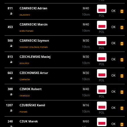
811
CZARNECKI Adrian
M40
OK
10km
ZALASEWO
POL
CZARNECKI Marcin
M40
453
OK
10km
BORN POZNAŃ
POL
500
CZARNECKI Szymon
M30
OK
10km
DOGONIĆ CZOŁÓWKĘ POZNAŃ
POL
813
CZECHLEWSKI Maciej
M30
OK
10km
BISKUPICE
POL
663
CZECHOWSKI Artur
M30
OK
10km
CZARNKÓW
POL
388
CZMOK Robert
M40
OK
10km
SWARZĘDZ
POL
1207
CZUBIŃSKI Kamil
M16
OK
10km
POZNAŃ
POL
248
CZUK Marek
M60
OK