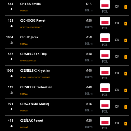
544
CHYBA Emilia
K16
OK
10km
POZNAŃ
POL
121
CICHOCKI Paweł
M50
OK
10km
GORTXXX GORTATOWO
POL
1034
CICHY Jacek
M50
OK
10km
POZNAŃ
POL
587
CIESIELCZYK Filip
M40
OK
10km
PP KRUSZEWNIA
POL
1026
CIESIELSKI Krystian
M40
OK
10km
NOWY LUBOSZ NOWY LUBOSZ
POL
119
CIESIELSKI Sebastian
M40
OK
10km
POZNAŃ
POL
971
CIESZYŃSKI Maciej
M16
OK
10km
POZNAŃ
POL
411
CIEŚLAK Paweł
M30
OK
10km
POZNAŃ
POL