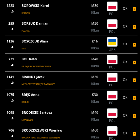
1223
BOROWSKI Karol
M30
OK
10km
KROSNO
POL
255
BORSUK Damian
M30
OK
10km
POZNAŃ
POL
1136
BOSCZCUK Alina
K16
OK
10km
KIEV
UKR
731
BÓL Rafał
M40
OK
10km
KB.DĘBIEC POZNAŃ POZNAŃ
POL
1141
BRANDT Jacek
M30
OK
10km
MEBLORZ SWARZĘDZ RABOWICE
POL
1075
BRĘK Anna
K30
OK
10km
KÓRNIK
POL
1098
BRODECKI Bartosz
M40
OK
10km
SWARZĘDZ
POL
706
BRODZISZEWSKI Wiesław
M60
OK
10km
BRODEX TEAM SWARZĘDZ SWARZĘDZ
POL