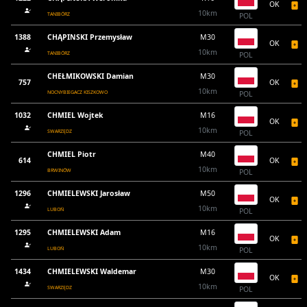
OK
10km
TANIBÓRZ
POL
1388
CHĄPINSKI Przemysław
M30
OK
10km
TANIBÓRZ
POL
CHEŁMIKOWSKI Damian
M30
757
OK
10km
NOCNYBIEGACZ KISZKOWO
POL
1032
CHMIEL Wojtek
M16
OK
10km
SWARZĘDZ
POL
CHMIEL Piotr
M40
614
OK
10km
BRWINÓW
POL
1296
CHMIELEWSKI Jarosław
M50
OK
10km
LUBOŃ
POL
1295
CHMIELEWSKI Adam
M16
OK
10km
LUBOŃ
POL
1434
CHMIELEWSKI Waldemar
M30
OK
10km
SWARZĘDZ
POL