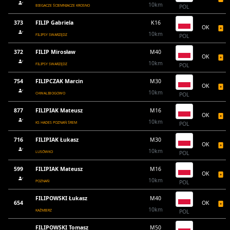
10km
BIEGACZE ŚCIEMNIACZE KROSNO
POL
373
FILIP Gabriela
K16
OK
10km
FILIPSY SWARZĘDZ
POL
372
FILIP Mirosław
M40
OK
10km
FILIPSY SWARZĘDZ
POL
754
FILIPCZAK Marcin
M30
OK
10km
CHWALIBOGOWO
POL
877
FILIPIAK Mateusz
M16
OK
10km
KS HADES POZNAŃ ŚREM
POL
716
FILIPIAK Łukasz
M30
OK
10km
LUSÓWKO
POL
599
FILIPIAK Mateusz
M16
OK
10km
POZNAŃ
POL
FILIPOWSKI Łukasz
M40
654
OK
10km
KAŹMIERZ
POL
FILIPOWSKI Tomasz
M50