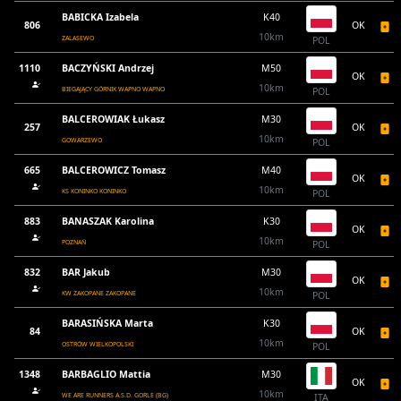
BABICKA Izabela
K40
806
OK
10km
ZALASEWO
POL
1110
BACZYŃSKI Andrzej
M50
OK
10km
BIEGAJĄCY GÓRNIK WAPNO WAPNO
POL
BALCEROWIAK Łukasz
M30
257
OK
10km
GOWARZEWO
POL
665
BALCEROWICZ Tomasz
M40
OK
10km
KS KONINKO KONINKO
POL
883
BANASZAK Karolina
K30
OK
10km
POZNAŃ
POL
832
BAR Jakub
M30
OK
10km
KW ZAKOPANE ZAKOPANE
POL
BARASIŃSKA Marta
K30
84
OK
10km
OSTRÓW WIELKOPOLSKI
POL
1348
BARBAGLIO Mattia
M30
OK
10km
WE ARE RUNNERS A.S.D. GORLE (BG)
ITA