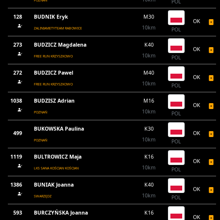
POZNAŃ
POL
128
BUDNIK Eryk
M30
OK
10km
ZALINIAMETYTEAM RABOWICE
POL
273
BUDZICZ Magdalena
K40
OK
10km
FREE RUN KRZYSZKOWO
POL
272
BUDZICZ Pawel
M40
OK
10km
FREE RUN KRZYSZKOWO
POL
1038
BUDZISZ Adrian
M16
OK
10km
POZNAŃ
POL
BUKOWSKA Paulina
K30
499
OK
10km
POZNAŃ
POL
1119
BULTROWICZ Maja
K16
OK
10km
LKS SANA KOŚCIAN KOŚCIAN
POL
1386
BUNIAK Joanna
K40
OK
10km
SWARZĘDZ
POL
593
BURCZYŃSKA Joanna
K16
OK