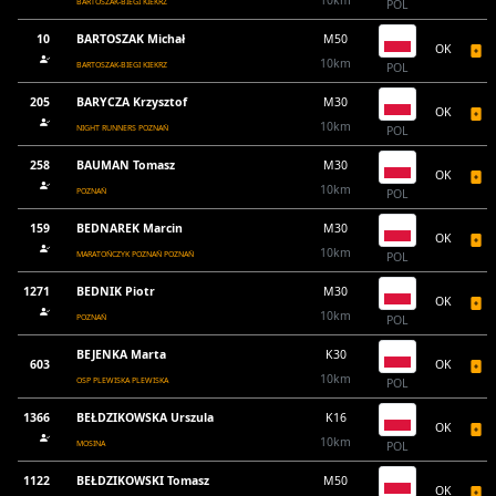
10km
BARTOSZAK-BIEGI KIEKRZ
POL
10
BARTOSZAK Michał
M50
OK
10km
BARTOSZAK-BIEGI KIEKRZ
POL
205
BARYCZA Krzysztof
M30
OK
10km
NIGHT RUNNERS POZNAŃ
POL
258
BAUMAN Tomasz
M30
OK
10km
POZNAŃ
POL
159
BEDNAREK Marcin
M30
OK
10km
MARATOŃCZYK POZNAŃ POZNAŃ
POL
1271
BEDNIK Piotr
M30
OK
10km
POZNAŃ
POL
BEJENKA Marta
K30
603
OK
10km
OSP PLEWISKA PLEWISKA
POL
1366
BEŁDZIKOWSKA Urszula
K16
OK
10km
MOSINA
POL
1122
BEŁDZIKOWSKI Tomasz
M50
OK