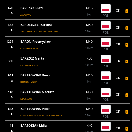
620
BARCZAK Piotr
M16
OK
10km
ZALASEWO
POL
342
BARDZIŃSKI Bartosz
M50
OK
10km
ART TEAM PEGAZTEATR WIELKI POZNAŃ
POL
1294
BARON Przemysław
M40
OK
10km
CONSTRAVIA KICIN
POL
BARSZCZ Marta
K30
330
OK
10km
PRO366 ZALASEWO
POL
611
BARTKOWIAK Dawid
M16
OK
10km
KOSTRZYN WLKP
POL
148
BARTKOWIAK Mariusz
M30
OK
10km
MIKUSZEWO
POL
618
BARTKOWIAK Piotr
M40
OK
10km
GRODZISKI KLUB BIEGACZA GRODZISK WLKP.
POL
11
BARTOSZAK Lidia
K40
OK