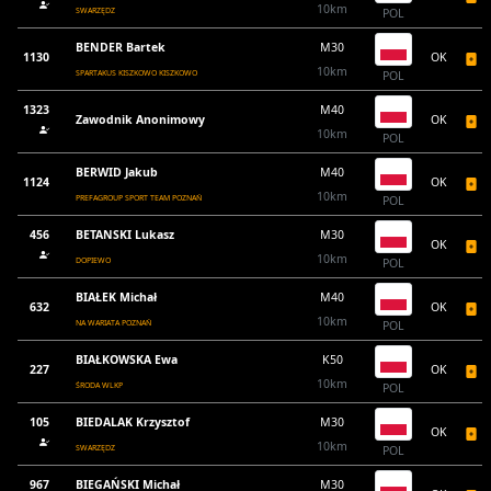
10km
SWARZĘDZ
POL
BENDER Bartek
M30
1130
OK
10km
SPARTAKUS KISZKOWO KISZKOWO
POL
1323
M40
Zawodnik Anonimowy
OK
10km
POL
BERWID Jakub
M40
1124
OK
10km
PREFAGROUP SPORT TEAM POZNAŃ
POL
456
BETANSKI Lukasz
M30
OK
10km
DOPIEWO
POL
BIAŁEK Michał
M40
632
OK
10km
NA WARIATA POZNAŃ
POL
BIAŁKOWSKA Ewa
K50
227
OK
10km
ŚRODA WLKP
POL
105
BIEDALAK Krzysztof
M30
OK
10km
SWARZĘDZ
POL
967
BIEGAŃSKI Michał
M30