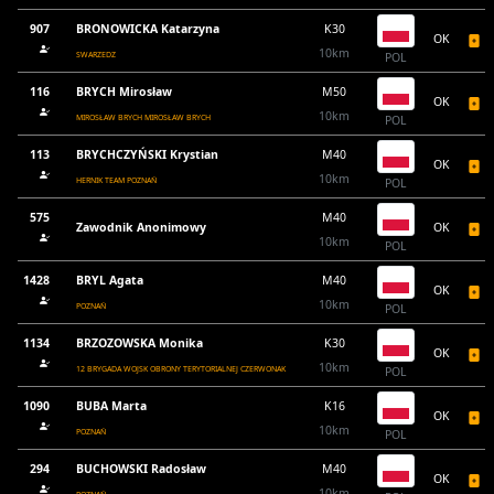
907
BRONOWICKA Katarzyna
K30
OK
10km
SWARZEDZ
POL
116
BRYCH Mirosław
M50
OK
10km
MIROSŁAW BRYCH MIROSŁAW BRYCH
POL
113
BRYCHCZYŃSKI Krystian
M40
OK
10km
HERNIK TEAM POZNAŃ
POL
575
M40
Zawodnik Anonimowy
OK
10km
POL
1428
BRYL Agata
M40
OK
10km
POZNAŃ
POL
1134
BRZOZOWSKA Monika
K30
OK
10km
12 BRYGADA WOJSK OBRONY TERYTORIALNEJ CZERWONAK
POL
1090
BUBA Marta
K16
OK
10km
POZNAŃ
POL
294
BUCHOWSKI Radosław
M40
OK
10km