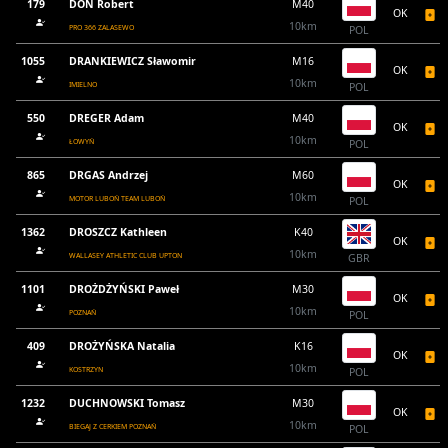
179
DON Robert
M40
OK
10km
PRO 366 ZALASEWO
POL
1055
DRANKIEWICZ Sławomir
M16
OK
10km
IMIELNO
POL
550
DREGER Adam
M40
OK
10km
ŁOWYŃ
POL
865
DRGAS Andrzej
M60
OK
10km
MOTOR LUBOŃ TEAM LUBOŃ
POL
1362
DROSZCZ Kathleen
K40
OK
10km
WALLASEY ATHLETIC CLUB UPTON
GBR
1101
DROŻDŻYŃSKI Paweł
M30
OK
10km
POZNAŃ
POL
409
DROŻYŃSKA Natalia
K16
OK
10km
KOSTRZYN
POL
1232
DUCHNOWSKI Tomasz
M30
OK
10km
BIEGAJ Z CERKIEM POZNAŃ
POL