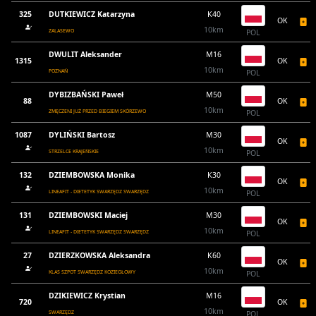
325
DUTKIEWICZ Katarzyna
K40
OK
10km
ZALASEWO
POL
DWULIT Aleksander
M16
1315
OK
10km
POZNAŃ
POL
DYBIZBAŃSKI Paweł
M50
88
OK
10km
ZMĘCZENI JUŻ PRZED BIEGIEM SKÓRZEWO
POL
1087
DYLIŃSKI Bartosz
M30
OK
10km
STRZELCE KRAJEŃSKIE
POL
132
DZIEMBOWSKA Monika
K30
OK
10km
LINEAFIT - DIETETYK SWARZĘDZ SWARZĘDZ
POL
131
DZIEMBOWSKI Maciej
M30
OK
10km
LINEAFIT - DIETETYK SWARZĘDZ SWARZĘDZ
POL
27
DZIERZKOWSKA Aleksandra
K60
OK
10km
KLAS SZPOT SWARZĘDZ KOZIEGŁOWY
POL
DZIKIEWICZ Krystian
M16
720
OK
10km
SWARZĘDZ
POL