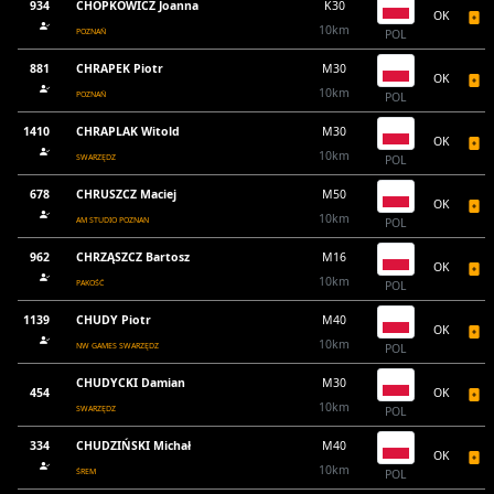
934
CHOPKOWICZ Joanna
K30
OK
10km
POZNAŃ
POL
881
CHRAPEK Piotr
M30
OK
10km
POZNAŃ
POL
1410
CHRAPLAK Witold
M30
OK
10km
SWARZĘDZ
POL
678
CHRUSZCZ Maciej
M50
OK
10km
AM STUDIO POZNAN
POL
962
CHRZĄSZCZ Bartosz
M16
OK
10km
PAKOŚĆ
POL
1139
CHUDY Piotr
M40
OK
10km
NW GAMES SWARZĘDZ
POL
CHUDYCKI Damian
M30
454
OK
10km
SWARZĘDZ
POL
334
CHUDZIŃSKI Michał
M40
OK
10km
ŚREM
POL