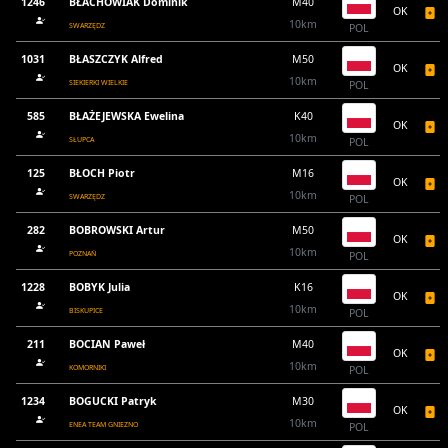
1246
BŁACHOWIAK Dominik
M40
OK
10km
SWARZĘDZ
POL
1031
BŁASZCZYK Alfred
M50
OK
10km
SIEKIERKI WIELKIE
POL
585
BŁAŻEJEWSKA Ewelina
K40
OK
10km
SŁUPCA
POL
125
BŁOCH Piotr
M16
OK
10km
SWARZĘDZ
POL
282
BOBROWSKI Artur
M50
OK
10km
POZNAŃ
POL
1228
BOBYK Julia
K16
OK
10km
BISKUPICE
POL
211
BOCIAN Paweł
M40
OK
10km
KOMORNIKI
POL
1234
BOGUCKI Patryk
M30
OK
10km
ENEA TEAM GNIEZNO
POL