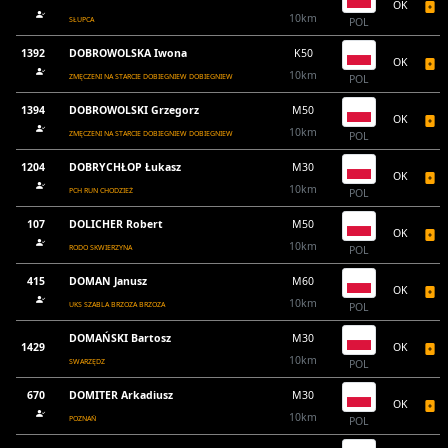
OK
10km
SŁUPCA
POL
1392
DOBROWOLSKA Iwona
K50
OK
10km
ZMĘCZENI NA STARCIE DOBIEGNIEW DOBIEGNIEW
POL
1394
DOBROWOLSKI Grzegorz
M50
OK
10km
ZMĘCZENI NA STARCIE DOBIEGNIEW DOBIEGNIEW
POL
1204
DOBRYCHŁOP Łukasz
M30
OK
10km
PCH RUN CHODZIEŻ
POL
107
DOLICHER Robert
M50
OK
10km
RODO SKWIERZYNA
POL
415
DOMAN Janusz
M60
OK
10km
UKS SZABLA BRZOZA BRZOZA
POL
DOMAŃSKI Bartosz
M30
1429
OK
10km
SWARZĘDZ
POL
670
DOMITER Arkadiusz
M30
OK
10km
POZNAŃ
POL