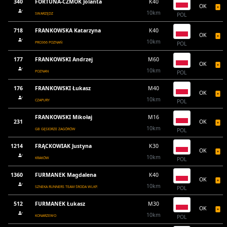
340
FORTUNA-CZMOK Jolanta
K40
OK
10km
SWARZĘDZ
POL
718
FRANKOWSKA Katarzyna
K40
OK
10km
PRO366 POZNAŃ
POL
177
FRANKOWSKI Andrzej
M60
OK
10km
POZNAN
POL
176
FRANKOWSKI Łukasz
M40
OK
10km
CZAPURY
POL
FRANKOWSKI Mikołaj
M16
231
OK
10km
GB GĘSIORZE ZAGÓRÓW
POL
1214
FRĄCKOWIAK Justyna
K30
OK
10km
KRAKÓW
POL
1360
FURMANEK Magdalena
K40
OK
10km
SZNEKA RUNNERS TEAM ŚRODA WLKP.
POL
512
FURMANEK Łukasz
M30
OK
10km
KONARZEWO
POL