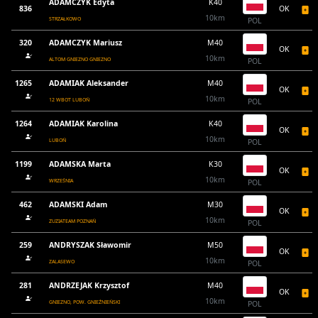
ADAMCZYK Edyta
K40
836
OK
10km
STRZAŁKOWO
POL
320
ADAMCZYK Mariusz
M40
OK
10km
ALTOM GNIEZNO GNIEZNO
POL
1265
ADAMIAK Aleksander
M40
OK
10km
12 WBOT LUBOŃ
POL
1264
ADAMIAK Karolina
K40
OK
10km
LUBOŃ
POL
1199
ADAMSKA Marta
K30
OK
10km
WRZEŚNIA
POL
462
ADAMSKI Adam
M30
OK
10km
ZUZIATEAM POZNAŃ
POL
259
ANDRYSZAK Sławomir
M50
OK
10km
ZALASEWO
POL
281
ANDRZEJAK Krzysztof
M40
OK
10km
GNIEZNO, POW. GNIEŹNIEŃSKI
POL