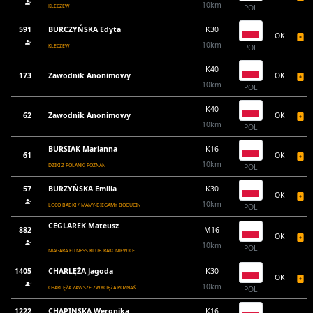
10km
KLECZEW
POL
591
BURCZYŃSKA Edyta
K30
OK
10km
KLECZEW
POL
K40
173
Zawodnik Anonimowy
OK
10km
POL
K40
62
Zawodnik Anonimowy
OK
10km
POL
BURSIAK Marianna
K16
61
OK
10km
DZIKI Z POLANKI POZNAŃ
POL
57
BURZYŃSKA Emilia
K30
OK
10km
LOCO BABKI / MAMY-BIEGAMY BOGUCIN
POL
CEGLAREK Mateusz
882
M16
OK
10km
POL
NIAGARA FITNESS KLUB RAKONIEWICE
1405
CHARLĘŻA Jagoda
K30
OK
10km
CHARLĘŻA ZAWSZE ZWYCIĘŻA POZNAŃ
POL
1222
CHĄPINSKA Weronika
K16