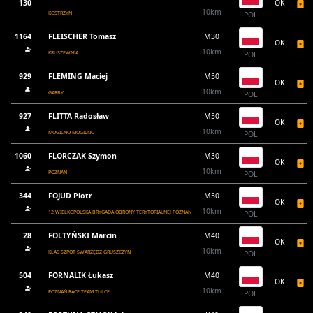
130
OK
10km
KOSTRZYN
POL
1164
FLEISCHER Tomasz
M30
OK
10km
KRUSZEWNIA
POL
929
FLEMING Maciej
M50
OK
10km
GARBY
POL
927
FLITTA Radosław
M50
OK
10km
MOGILNO MOGILNO
POL
1060
FLORCZAK Szymon
M30
OK
10km
POZNAŃ
POL
344
FOJUD Piotr
M50
OK
10km
12 WIELKOPOLSKA BRYGADA OBRONY TERYTORIALNEJ POZNAŃ
POL
28
FOLTYŃSKI Marcin
M40
OK
10km
KLAS SZPOT SWARZĘDZ GRUSZCZYN
POL
504
FORNALIK Łukasz
M40
OK
10km
POZNAŃ RACE TEAM TULCE
POL