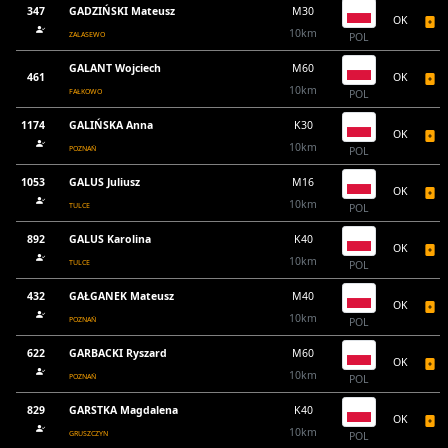
347
GADZIŃSKI Mateusz
M30
OK
10km
ZALASEWO
POL
GALANT Wojciech
M60
461
OK
10km
FAŁKOWO
POL
1174
GALIŃSKA Anna
K30
OK
10km
POZNAŃ
POL
1053
GALUS Juliusz
M16
OK
10km
TULCE
POL
892
GALUS Karolina
K40
OK
10km
TULCE
POL
432
GAŁGANEK Mateusz
M40
OK
10km
POZNAŃ
POL
622
GARBACKI Ryszard
M60
OK
10km
POZNAŃ
POL
829
GARSTKA Magdalena
K40
OK
10km
GRUSZCZYN
POL