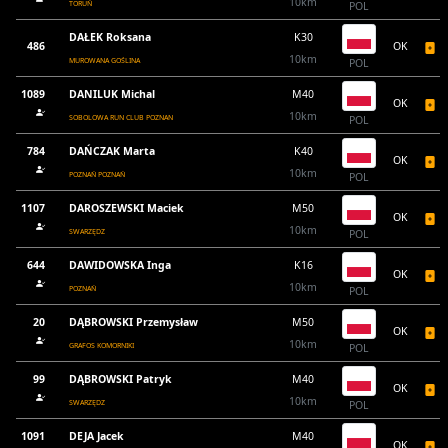
10km
TORUŃ
POL
DAŁEK Roksana
K30
486
OK
10km
MUROWANA GOŚLINA
POL
1089
DANILUK Michal
M40
OK
10km
SOBOLOWA RUN CLUB POZNAN
POL
784
DAŃCZAK Marta
K40
OK
10km
POZNAŃ POZNAŃ
POL
1107
DAROSZEWSKI Maciek
M50
OK
10km
SWARZĘDZ
POL
644
DAWIDOWSKA Inga
K16
OK
10km
POZNAŃ
POL
20
DĄBROWSKI Przemysław
M50
OK
10km
GRAFOS KOMORNIKI
POL
99
DĄBROWSKI Patryk
M40
OK
10km
SWARZĘDZ
POL
1091
DEJA Jacek
M40
OK