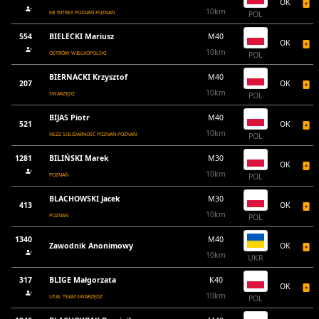
OK
10km
KB INTREX POZNAŃ POZNAŃ
POL
554
BIELECKI Mariusz
M40
OK
10km
OSTRÓW WIELKOPOLSKI
POL
BIERNACKI Krzysztof
M40
207
OK
10km
SWARZĘDZ
POL
BIJAS Piotr
M40
521
OK
10km
NSZZ SOLIDARNOŚĆ POZNAŃ POZNAŃ
POL
1281
BILIŃSKI Marek
M30
OK
10km
POZNAŃ
POL
BLACHOWSKI Jacek
M30
413
OK
10km
POZNAŃ
POL
1340
M40
Zawodnik Anonimowy
OK
10km
UKR
317
BLIGE Małgorzata
K40
OK
10km
UTAL TEAM SWARZĘDZ
POL