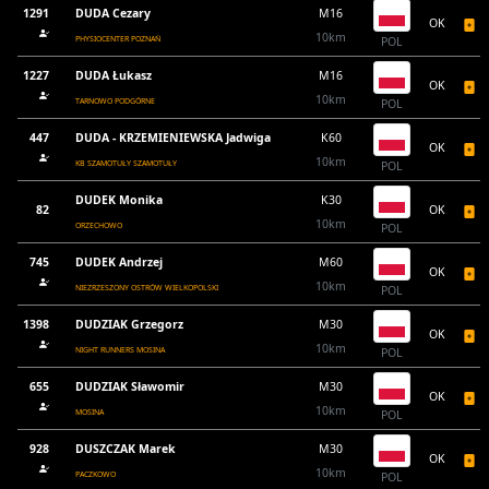
1291
DUDA Cezary
M16
OK
10km
PHYSIOCENTER POZNAŃ
POL
1227
DUDA Łukasz
M16
OK
10km
TARNOWO PODGÓRNE
POL
447
DUDA - KRZEMIENIEWSKA Jadwiga
K60
OK
10km
KB SZAMOTUŁY SZAMOTUŁY
POL
DUDEK Monika
K30
82
OK
10km
ORZECHOWO
POL
745
DUDEK Andrzej
M60
OK
10km
NIEZRZESZONY OSTRÓW WIELKOPOLSKI
POL
1398
DUDZIAK Grzegorz
M30
OK
10km
NIGHT RUNNERS MOSINA
POL
655
DUDZIAK Sławomir
M30
OK
10km
MOSINA
POL
928
DUSZCZAK Marek
M30
OK
10km
PACZKOWO
POL