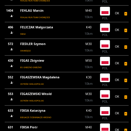
10km
FEHLAU RUN TEAM CHOMĘCICE
POL
1404
FEHLAU Marcin
M40
OK
10km
FEHLAU RUN TEAM CHOMĘCICE
POL
406
FELICZAK Malgorzata
K40
OK
10km
ŚREM
POL
572
FIEDLER Szymon
M30
OK
10km
SWARZĘDZ
POL
430
FIGAS Zbigniew
M50
OK
10km
BS GNIEZNO GNIEZNO
POL
552
FIGASZEWSKA Magdalena
K30
OK
10km
OSTRÓW WIELKOPOLSKI
POL
553
FIGASZEWSKI Witold
M30
OK
10km
OSTRÓW WIELKOPOLSKI
POL
633
FIKSA Katarzyna
K40
OK
10km
BIEGACZE ŚCIEMNIACZE KROSNO
POL
631
FIKSA Piotr
M40
OK