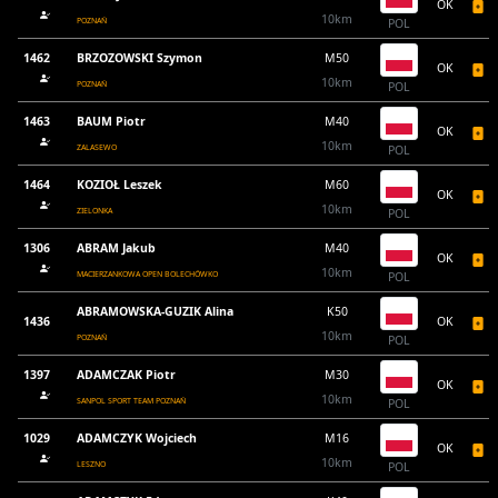
OK
10km
POZNAŃ
POL
1462
BRZOZOWSKI Szymon
M50
OK
10km
POZNAŃ
POL
1463
BAUM Piotr
M40
OK
10km
ZALASEWO
POL
1464
KOZIOŁ Leszek
M60
OK
10km
ZIELONKA
POL
1306
ABRAM Jakub
M40
OK
10km
MACIERZANKOWA OPEN BOLECHÓWKO
POL
ABRAMOWSKA-GUZIK Alina
K50
1436
OK
10km
POZNAŃ
POL
1397
ADAMCZAK Piotr
M30
OK
10km
SANPOL SPORT TEAM POZNAŃ
POL
1029
ADAMCZYK Wojciech
M16
OK
10km
LESZNO
POL