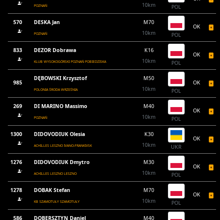
10km
POZNAŃ
POL
570
DESKA Jan
M70
OK
10km
POZNAŃ
POL
833
DEZOR Dobrawa
K16
OK
10km
KLUB WYSOKOGÓRSKI POZNAŃ POBIEDZISKA
POL
DĘBOWSKI Krzysztof
M50
985
OK
10km
POLONIA ŚRODA WRZEŚNIA
POL
269
DI MARINO Massimo
M40
OK
10km
POZNAŃ
POL
1300
DIDOVODIUK Olesia
K30
OK
10km
ACHILLES LESZNO IVANO-FRANKIVSK
UKR
1276
DIDOVODIUK Dmytro
M30
OK
10km
ACHILLES LESZNO LESZNO
POL
1278
DOBAK Stefan
M70
OK
10km
KB SZAMOTUŁY SZAMOTUŁY
POL
586
DOBERSZTYN Daniel
M40