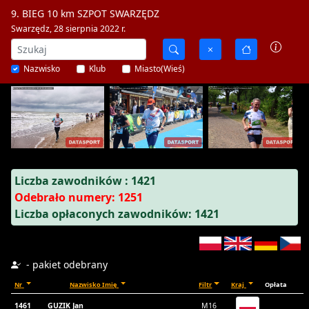
9. BIEG 10 km SZPOT SWARZĘDZ
Swarzędz, 28 sierpnia 2022 r.
Nazwisko
Klub
Miasto(Wieś)
Liczba zawodników : 1421
Odebrało numery: 1251
Liczba opłaconych zawodników: 1421
- pakiet odebrany
Nr
Nazwisko Imię
Filtr
Kraj
Opłata
1461
GUZIK Jan
M16