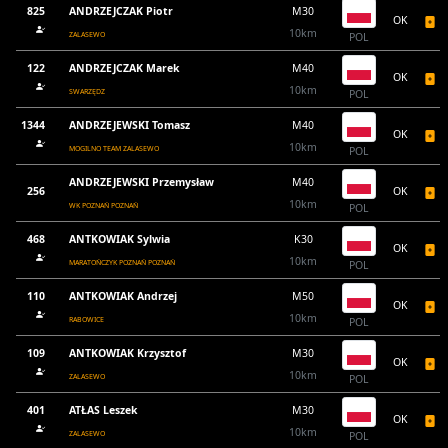
825
ANDRZEJCZAK Piotr
M30
OK
10km
ZALASEWO
POL
122
ANDRZEJCZAK Marek
M40
OK
10km
SWARZĘDZ
POL
1344
ANDRZEJEWSKI Tomasz
M40
OK
10km
MOGILNO TEAM ZALASEWO
POL
ANDRZEJEWSKI Przemysław
M40
256
OK
10km
WK POZNAŃ POZNAŃ
POL
468
ANTKOWIAK Sylwia
K30
OK
10km
MARATOŃCZYK POZNAŃ POZNAŃ
POL
110
ANTKOWIAK Andrzej
M50
OK
10km
RABOWICE
POL
109
ANTKOWIAK Krzysztof
M30
OK
10km
ZALASEWO
POL
401
ATŁAS Leszek
M30
OK
10km
ZALASEWO
POL