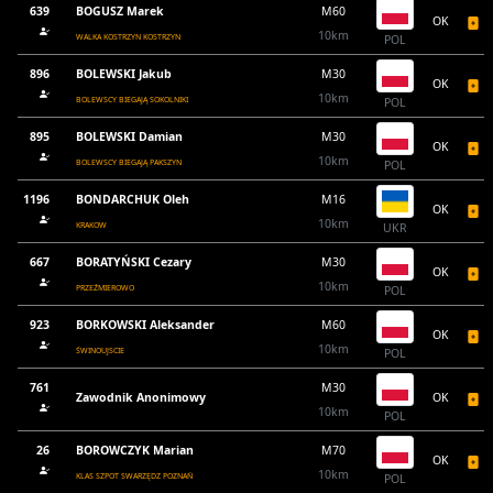
639
BOGUSZ Marek
M60
OK
10km
WALKA KOSTRZYN KOSTRZYN
POL
896
BOLEWSKI Jakub
M30
OK
10km
BOLEWSCY BIEGAJĄ SOKOLNIKI
POL
895
BOLEWSKI Damian
M30
OK
10km
BOLEWSCY BIEGAJĄ PAKSZYN
POL
1196
BONDARCHUK Oleh
M16
OK
10km
KRAKOW
UKR
667
BORATYŃSKI Cezary
M30
OK
10km
PRZEŹMIEROWO
POL
923
BORKOWSKI Aleksander
M60
OK
10km
ŚWINOUJSCIE
POL
761
M30
Zawodnik Anonimowy
OK
10km
POL
26
BOROWCZYK Marian
M70
OK
10km
KLAS SZPOT SWARZĘDZ POZNAŃ
POL