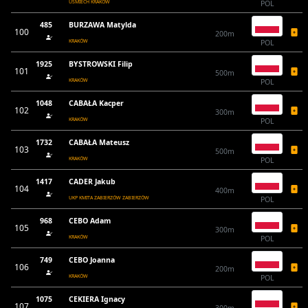
UŚMIECH KRAKÓW
POL
485
BURZAWA Matylda
100
200m
KRAKÓW
POL
1925
BYSTROWSKI Filip
101
500m
KRAKÓW
POL
1048
CABAŁA Kacper
102
300m
KRAKÓW
POL
1732
CABAŁA Mateusz
103
500m
KRAKÓW
POL
1417
CADER Jakub
104
400m
UKP KMITA ZABIERZÓW ZABIERZÓW
POL
968
CEBO Adam
105
300m
KRAKÓW
POL
749
CEBO Joanna
106
200m
KRAKÓW
POL
1075
CEKIERA Ignacy
107