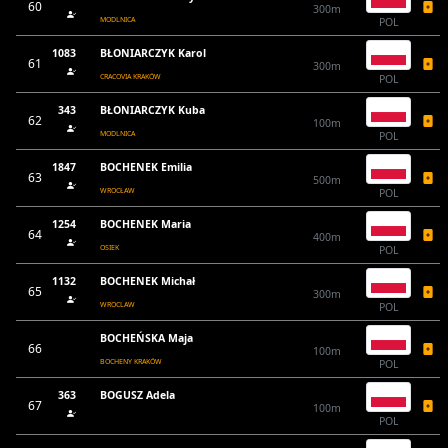
60
300m
MODLNICA
POL
1083
BŁONIARCZYK Karol
61
300m
CRACOVIA KRAKÓW
POL
343
BŁONIARCZYK Kuba
62
100m
MODLNICA
POL
1847
BOCHENEK Emilia
63
500m
WROCŁAW
POL
1254
BOCHENEK Maria
64
400m
OSIEK
POL
1132
BOCHENEK Michał
65
300m
WROCLAW
POL
BOCHEŃSKA Maja
66
100m
BOCHENY KRAKÓW
POL
363
BOGUSZ Adela
67
100m
POL