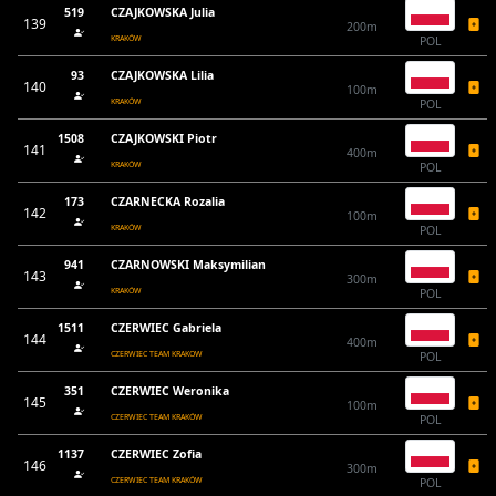
519
CZAJKOWSKA Julia
139
200m
KRAKÓW
POL
93
CZAJKOWSKA Lilia
140
100m
KRAKÓW
POL
1508
CZAJKOWSKI Piotr
141
400m
KRAKÓW
POL
173
CZARNECKA Rozalia
142
100m
KRAKÓW
POL
941
CZARNOWSKI Maksymilian
143
300m
KRAKÓW
POL
1511
CZERWIEC Gabriela
144
400m
CZERWIEC TEAM KRAKOW
POL
351
CZERWIEC Weronika
145
100m
CZERWIEC TEAM KRAKÓW
POL
1137
CZERWIEC Zofia
146
300m
CZERWIEC TEAM KRAKÓW
POL