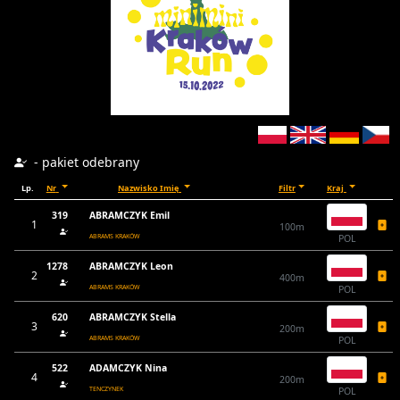
- pakiet odebrany
Lp.
Nr
Nazwisko Imię
Filtr
Kraj
319
ABRAMCZYK Emil
1
100m
ABRAMS KRAKÓW
POL
1278
ABRAMCZYK Leon
2
400m
ABRAMS KRAKÓW
POL
620
ABRAMCZYK Stella
3
200m
ABRAMS KRAKÓW
POL
522
ADAMCZYK Nina
4
200m
TENCZYNEK
POL