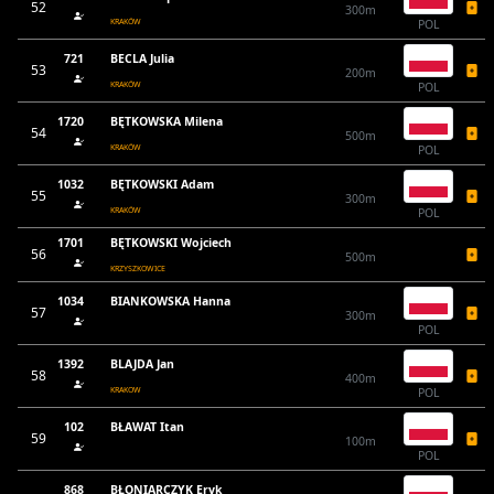
52
300m
KRAKÓW
POL
721
BECLA Julia
53
200m
KRAKÓW
POL
1720
BĘTKOWSKA Milena
54
500m
KRAKÓW
POL
1032
BĘTKOWSKI Adam
55
300m
KRAKÓW
POL
1701
BĘTKOWSKI Wojciech
56
500m
KRZYSZKOWICE
1034
BIANKOWSKA Hanna
57
300m
POL
1392
BLAJDA Jan
58
400m
KRAKOW
POL
102
BŁAWAT Itan
59
100m
POL
868
BŁONIARCZYK Eryk