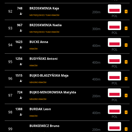
748
BRZOSKWINIA Kaja
92
200m
MISTRZEJOWICE TEAM KRAKÓW
POL
967
BRZOSKWINIA Nadia
93
300m
MISTRZEJOWICE TEAM KRAKÓW
POL
1623
BUCKI Anna
94
400m
KRAKÓW
POL
1256
BUDYŃSKI Antoni
95
400m
KRAKÓW
POL
1515
BUJKO-BLASZYŃSKA Maja
96
400m
MINORKI KRAKÓW
POL
724
BUJKO-MINOROWSKA Matylda
97
200m
MINORKI KRAKÓW
POL
1388
BURDAK Leon
98
400m
KRAKÓW
POL
BURKIEWICZ Bruno
99
200m