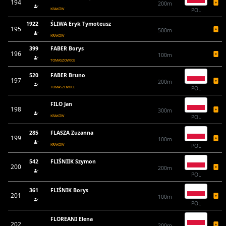
194
200m
KRAKÓW
POL
1922
ŚLIWA Eryk Tymoteusz
195
500m
KRAKÓW
399
FABER Borys
196
100m
TOMASZOWICE
520
FABER Bruno
197
200m
TOMASZOWICE
POL
FILO Jan
198
300m
KRAKÓW
POL
285
FLASZA Zuzanna
199
100m
KRAKOW
POL
542
FLIŚNIIK Szymon
200
200m
POL
361
FLIŚNIK Borys
201
100m
POL
FLOREANI Elena
202
200m