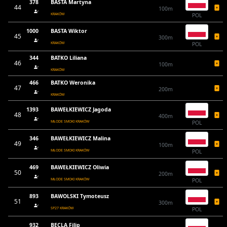
378
BASTA Martyna
44
100m
KRAKÓW
POL
1000
BASTA Wiktor
45
300m
KRAKÓW
POL
344
BATKO Liliana
46
100m
KRAKÓW
466
BATKO Weronika
47
200m
KRAKÓW
1393
BAWEŁKIEWICZ Jagoda
48
400m
MŁODE SMOKI KRAKÓW
POL
346
BAWEŁKIEWICZ Malina
49
100m
MŁODE SMOKI KRAKÓW
POL
469
BAWEŁKIEWICZ Oliwia
50
200m
MŁODE SMOKI KRAKÓW
POL
893
BAWOLSKI Tymoteusz
51
300m
SP27 KRAKÓW
POL
932
BECLA Filip