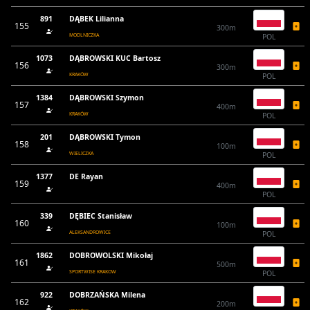
891
DĄBEK Lilianna
155
300m
MODLNICZKA
POL
1073
DĄBROWSKI KUC Bartosz
156
300m
KRAKÓW
POL
1384
DĄBROWSKI Szymon
157
400m
KRAKÓW
POL
201
DĄBROWSKI Tymon
158
100m
WIELICZKA
POL
1377
DE Rayan
159
400m
POL
339
DĘBIEC Stanisław
160
100m
ALEKSANDROWICE
POL
1862
DOBROWOLSKI Mikołaj
161
500m
SPORTWISE KRAKOW
POL
922
DOBRZAŃSKA Milena
162
200m