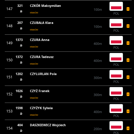
321
CZKÓR Maksymilian
147
100m
KRAKÓW
POL
207
CZUBAŁA Klara
148
100m
KRAKÓW
POL
1373
CZURA Anna
149
400m
KRAKÓW
POL
1372
CZURA Tadeusz
150
400m
KRAKÓW
POL
1202
CZYLURLAN Pola
151
300m
POL
1026
CZYŻ Franek
152
300m
KRAKÓW
POL
1598
CZYŻYK Sylwia
153
400m
KRAKÓW
POL
404
DASZKIEWICZ Wojciech
154
200m
POL