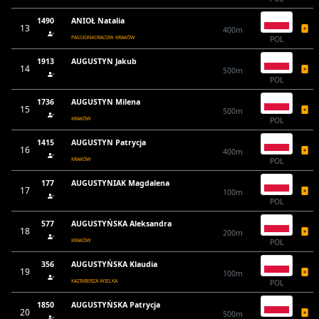
1490
ANIOŁ Natalia
13
400m
PASSION4CRACOW KRAKÓW
POL
1913
AUGUSTYN Jakub
14
500m
POL
1736
AUGUSTYN Milena
15
500m
KRAKÓW
POL
1415
AUGUSTYN Patrycja
16
400m
KRAKÓW
POL
177
AUGUSTYNIAK Magdalena
17
100m
POL
577
AUGUSTYŃSKA Aleksandra
18
200m
KRAKÓW
POL
356
AUGUSTYŃSKA Klaudia
19
100m
KAZIMIERZA WIELKA
POL
1850
AUGUSTYŃSKA Patrycja
20
500m