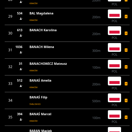
200m
KRAKÓW
POL
534
BAL Magdalena
29
200m
KRAKÓW
POL
613
BANACH Karolina
30
200m
POL
1036
BANACH Milena
31
300m
POL
31
BANACHOWICZ Mateusz
32
100m
KRAKÓW
POL
512
BANAŚ Amelia
33
200m
KRAKÓW
POL
BANAŚ Filip
34
500m
ŚMIŁOWICE
POL
394
BANAŚ Marcel
35
100m
KRAKÓW
POL
BARAN Maciek