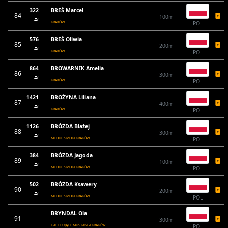
322
BREŚ Marcel
84
100m
KRAKÓW
POL
576
BREŚ Oliwia
85
200m
KRAKÓW
POL
864
BROWARNIK Amelia
86
300m
KRAKÓW
POL
1421
BROŻYNA Liliana
87
400m
KRAKÓW
POL
1126
BRÓZDA Błażej
88
300m
MŁODE SMOKI KRAKÓW
POL
384
BRÓZDA Jagoda
89
100m
MŁODE SMOKI KRAKÓW
POL
502
BRÓZDA Ksawery
90
200m
MŁODE SMOKI KRAKÓW
POL
BRYNDAL Ola
91
300m
GALOPUJĄCE MUSTANGI KRAKÓW
POL