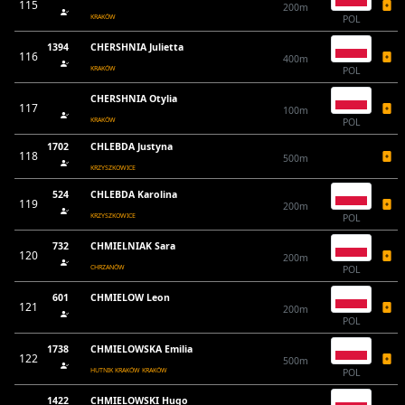
115
200m
KRAKÓW
POL
1394
CHERSHNIA Julietta
116
400m
KRAKÓW
POL
CHERSHNIA Otylia
117
100m
KRAKÓW
POL
1702
CHLEBDA Justyna
118
500m
KRZYSZKOWICE
524
CHLEBDA Karolina
119
200m
KRZYSZKOWICE
POL
732
CHMIELNIAK Sara
120
200m
CHRZANÓW
POL
601
CHMIELOW Leon
121
200m
POL
1738
CHMIELOWSKA Emilia
122
500m
HUTNIK KRAKÓW KRAKÓW
POL
1422
CHMIELOWSKI Hugo