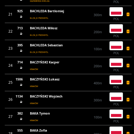
KAZIMIERZA WIELKA
POL
925
BACHLEDA Bartłomiej
21
300m
BLOK_B PRZEMYŚL
POL
713
BACHLEDA Miłosz
22
200m
BLOK_B PRZEMYŚL
POL
395
BACHLEDA Sebastian
23
100m
BLOK_B PRZEMYŚL
POL
714
BACZYŃSKI Kacper
24
200m
KRAKÓW
POL
1506
BACZYŃSKI Łukasz
25
400m
KRAKÓW
POL
1134
BACZYŃSKI Wojciech
26
300m
KRAKÓW
POL
382
BAKA Tymon
27
100m
KRAKÓW
POL
555
BAKA Zofia
28