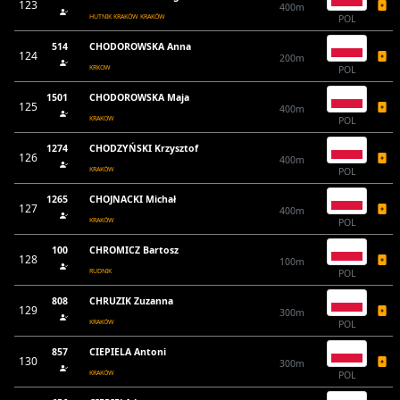
123
400m
HUTNIK KRAKÓW KRAKÓW
POL
514
CHODOROWSKA Anna
124
200m
KRKOW
POL
1501
CHODOROWSKA Maja
125
400m
KRAKOW
POL
1274
CHODZYŃSKI Krzysztof
126
400m
KRAKÓW
POL
1265
CHOJNACKI Michał
127
400m
KRAKÓW
POL
100
CHROMICZ Bartosz
128
100m
RUDNIK
POL
808
CHRUZIK Zuzanna
129
300m
KRAKÓW
POL
857
CIEPIELA Antoni
130
300m
KRAKÓW
POL