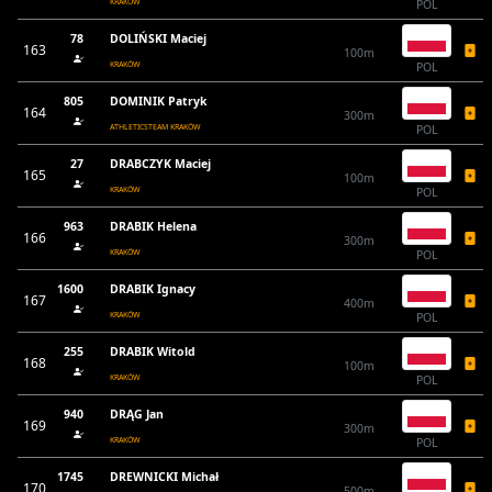
KRAKÓW
POL
78
DOLIŃSKI Maciej
163
100m
KRAKÓW
POL
805
DOMINIK Patryk
164
300m
ATHLETICSTEAM KRAKÓW
POL
27
DRABCZYK Maciej
165
100m
KRAKÓW
POL
963
DRABIK Helena
166
300m
KRAKÓW
POL
1600
DRABIK Ignacy
167
400m
KRAKÓW
POL
255
DRABIK Witold
168
100m
KRAKÓW
POL
940
DRĄG Jan
169
300m
KRAKÓW
POL
1745
DREWNICKI Michał
170
500m