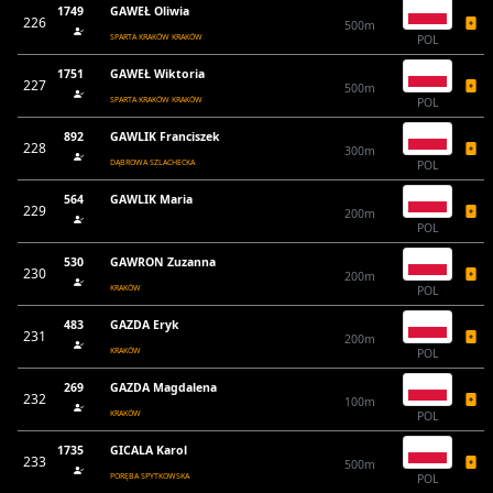
1749
GAWEŁ Oliwia
226
500m
SPARTA KRAKÓW KRAKÓW
POL
1751
GAWEŁ Wiktoria
227
500m
SPARTA KRAKÓW KRAKÓW
POL
892
GAWLIK Franciszek
228
300m
DĄBROWA SZLACHECKA
POL
564
GAWLIK Maria
229
200m
POL
530
GAWRON Zuzanna
230
200m
KRAKÓW
POL
483
GAZDA Eryk
231
200m
KRAKÓW
POL
269
GAZDA Magdalena
232
100m
KRAKÓW
POL
1735
GICALA Karol
233
500m
PORĘBA SPYTKOWSKA
POL