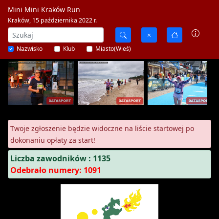
Mini Mini Kraków Run
Kraków, 15 października 2022 r.
Nazwisko
Klub
Miasto(Wieś)
Twoje zgłoszenie będzie widoczne na liście startowej po
dokonaniu opłaty za start!
Liczba zawodników : 1135
Odebrało numery: 1091