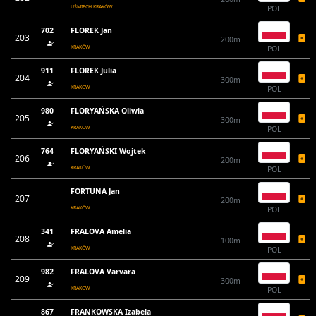
UŚMIECH KRAKÓW
POL
702
FLOREK Jan
203
200m
KRAKÓW
POL
911
FLOREK Julia
204
300m
KRAKÓW
POL
980
FLORYAŃSKA Oliwia
205
300m
KRAKOW
POL
764
FLORYAŃSKI Wojtek
206
200m
KRAKÓW
POL
FORTUNA Jan
207
200m
KRAKÓW
POL
341
FRALOVA Amelia
208
100m
KRAKÓW
POL
982
FRALOVA Varvara
209
300m
KRAKÓW
POL
867
FRANKOWSKA Izabela