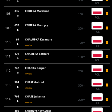
300m
POL
335
CEKIERA Marianna
108
100m
POL
657
CEKIERA Maurycy
109
200m
POL
69
CHAŁUPKA Kasandra
110
100m
KRAKÓW
POL
179
CHAMERA Barbara
111
100m
KIELCE
POL
742
CHANAS Kacper
112
200m
KRAKÓW
POL
984
CHASE Gabriel
113
300m
KRAKOW
POL
766
CHASE Julianna
114
200m
KRAKOW
POL
480
CHERNYSHEVA Alisa