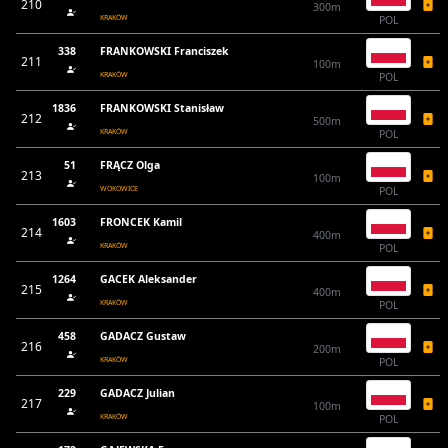
210
300m
KRAKÓW
POL
338
FRANKOWSKI Franciszek
211
100m
KRAKÓW
POL
1836
FRANKOWSKI Stanisław
212
500m
KRAKÓW
POL
51
FRĄCZ Olga
213
100m
WOKOWICE
POL
1603
FRONCEK Kamil
214
400m
KRAKÓW
POL
1264
GACEK Aleksander
215
400m
KRAKÓW
POL
458
GADACZ Gustaw
216
200m
KRAKÓW
POL
229
GADACZ Julian
217
100m
KRAKÓW
POL