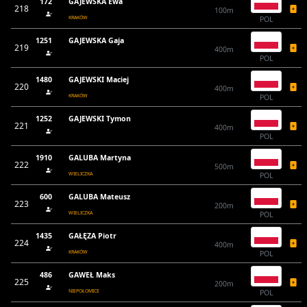
172
GAJEWSKA Ewa
218
100m
KRAKÓW
POL
1251
GAJEWSKA Gaja
219
400m
POL
1480
GAJEWSKI Maciej
220
400m
KRAKÓW
POL
1252
GAJEWSKI Tymon
221
400m
POL
1910
GALUBA Martyna
222
500m
WIELICZKA
POL
600
GALUBA Mateusz
223
200m
WIELICZKA
POL
1435
GAŁĘZA Piotr
224
400m
KRAKÓW
POL
486
GAWEŁ Maks
225
200m
NIEPOŁOMICE
POL