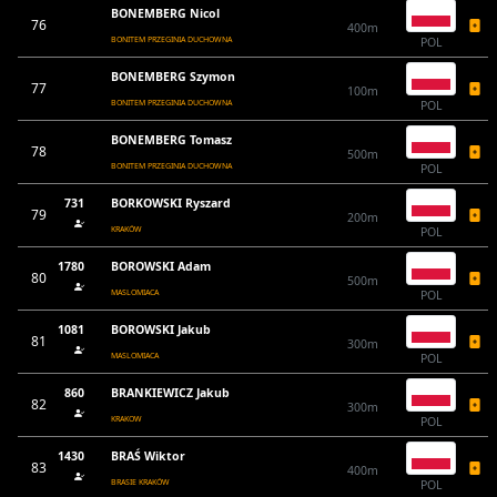
BONEMBERG Nicol
76
400m
BONITEM PRZEGINIA DUCHOWNA
POL
BONEMBERG Szymon
77
100m
BONITEM PRZEGINIA DUCHOWNA
POL
BONEMBERG Tomasz
78
500m
BONITEM PRZEGINIA DUCHOWNA
POL
731
BORKOWSKI Ryszard
79
200m
KRAKÓW
POL
1780
BOROWSKI Adam
80
500m
MASLOMIACA
POL
1081
BOROWSKI Jakub
81
300m
MASLOMIACA
POL
860
BRANKIEWICZ Jakub
82
300m
KRAKOW
POL
1430
BRAŚ Wiktor
83
400m
BRASIE KRAKÓW
POL