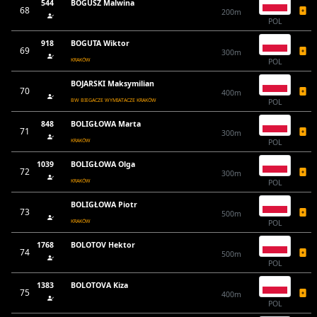
544
BOGUSZ Malwina
68
200m
POL
918
BOGUTA Wiktor
69
300m
KRAKÓW
POL
BOJARSKI Maksymilian
70
400m
BW BIEGACZE WYMIATACZE KRAKÓW
POL
848
BOLIGŁOWA Marta
71
300m
KRAKÓW
POL
1039
BOLIGŁOWA Olga
72
300m
KRAKÓW
POL
BOLIGŁOWA Piotr
73
500m
KRAKÓW
POL
1768
BOLOTOV Hektor
74
500m
POL
1383
BOLOTOVA Kiza
75
400m
POL