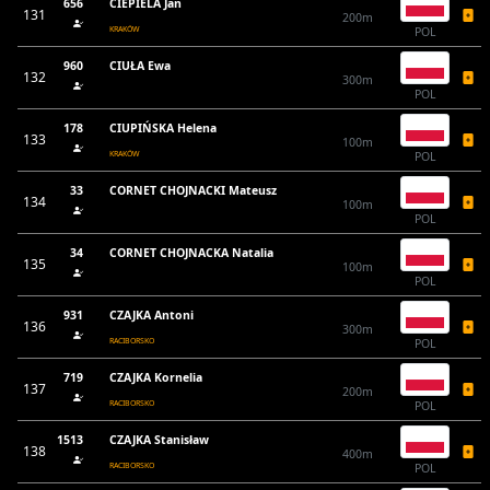
656
CIEPIELA Jan
131
200m
KRAKÓW
POL
960
CIUŁA Ewa
132
300m
POL
178
CIUPIŃSKA Helena
133
100m
KRAKÓW
POL
33
CORNET CHOJNACKI Mateusz
134
100m
POL
34
CORNET CHOJNACKA Natalia
135
100m
POL
931
CZAJKA Antoni
136
300m
RACIBORSKO
POL
719
CZAJKA Kornelia
137
200m
RACIBORSKO
POL
1513
CZAJKA Stanisław
138
400m
RACIBORSKO
POL