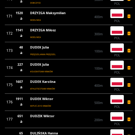
DOBCZYCE
POL
1520
DRZYZGA Maksymilian
171
400m
MODLNICA
POL
1141
DRZYZGA Miłosz
172
300m
MODLNICA
POL
48
DUDEK Julia
173
100m
PRZĘDZELANKA PRZĘDZEL
POL
227
DUDEK Julia
174
100m
#DUDEKTEAM KRAKÓW
POL
1607
DUDEK Karolina
175
400m
ATHLETICSTEAM KRAKÓW
POL
1911
DUDEK Wiktor
176
500m
WITUŚ 2010 KRAKÓW
POL
651
DUDZIK Wiktor
177
200m
POL
65
DULIŃSKA Hanna