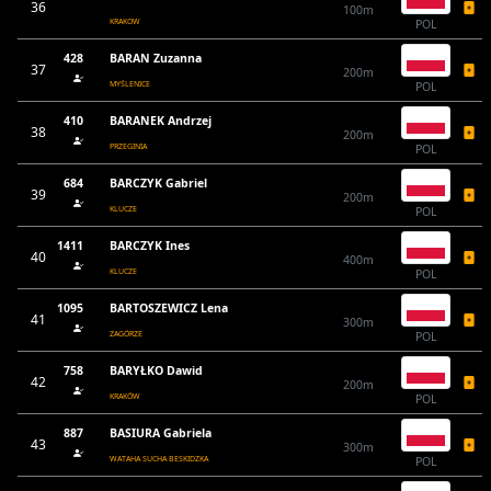
36
100m
KRAKOW
POL
428
BARAN Zuzanna
37
200m
MYŚLENICE
POL
410
BARANEK Andrzej
38
200m
PRZEGINIA
POL
684
BARCZYK Gabriel
39
200m
KLUCZE
POL
1411
BARCZYK Ines
40
400m
KLUCZE
POL
1095
BARTOSZEWICZ Lena
41
300m
ZAGÓRZE
POL
758
BARYŁKO Dawid
42
200m
KRAKÓW
POL
887
BASIURA Gabriela
43
300m
WATAHA SUCHA BESKIDZKA
POL