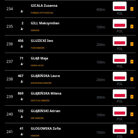
GICALA Zuzanna
234
400m
PORĘBA SPYTKOWSKA
POL
2
GILL Maksymilian
235
100m
KRAKÓW
POL
456
GLUZICKI Iwo
236
200m
TOM KRAKÓW
POL
71
GŁĄB Maja
237
100m
NOWA HUTA
POL
467
GŁĄBIŃSKA Laura
238
200m
BIEDRONKA KRAKÓW
POL
869
GŁĄBIŃSKA Milena
239
300m
MOTYLEK KRAKÓW
POL
132
GŁĄBIŃSKI Adrian
240
100m
MIŚ KRAKÓW
POL
41
GŁOGOWSKA Zofia
241
100m
KRAKÓW
POL