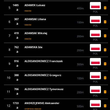
1485
ADAMEK Łukasz
5
400m
KRAKÓW
POL
307
ADAMIAK Liliana
6
100m
KRAKÓW
POL
419
ADAMIAK Mikołaj
7
200m
KRAKÓW
POL
762
ADAMSKA Ida
8
200m
POL
916
ALEKSANDROWICZ Franciszek
9
300m
POL
388
ALEKSANDROWICZ Grzegorz
10
100m
POL
706
ALEKSANDROWICZ Tymoteusz
11
200m
POL
1733
ANDRZEJEWSKI Aleksander
12
500m
SPORTWISE KRAKOW
POL