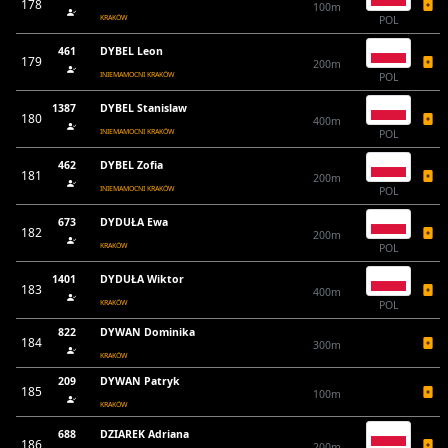
178
100m
KRAKÓW
POL
461
DYBEL Leon
179
200m
INIEMAMOCNI KRAKÓW
POL
1387
DYBEL Stanislaw
180
400m
INIEMAMOCNI KRAKÓW
POL
462
DYBEL Zofia
181
200m
INIEMAMOCNI KRAKÓW
POL
673
DYDUŁA Ewa
182
200m
KRAKÓW
POL
1401
DYDUŁA Wiktor
183
400m
KRAKÓW
POL
822
DYWAN Dominika
184
300m
KRAKÓW
209
DYWAN Patryk
185
100m
KRAKÓW
688
DZIAREK Adriana
186
200m