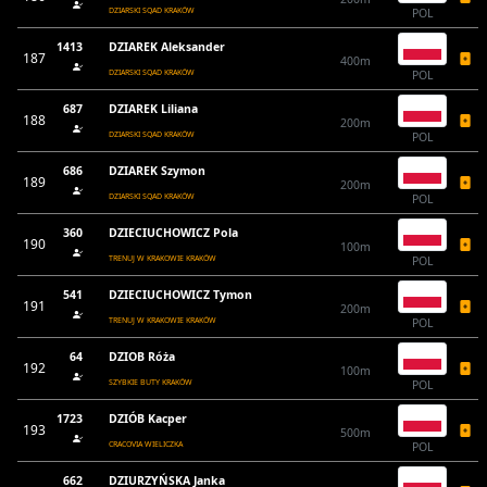
DZIARSKI SQAD KRAKÓW
POL
1413
DZIAREK Aleksander
187
400m
DZIARSKI SQAD KRAKÓW
POL
687
DZIAREK Liliana
188
200m
DZIARSKI SQAD KRAKÓW
POL
686
DZIAREK Szymon
189
200m
DZIARSKI SQAD KRAKÓW
POL
360
DZIECIUCHOWICZ Pola
190
100m
TRENUJ W KRAKOWIE KRAKÓW
POL
541
DZIECIUCHOWICZ Tymon
191
200m
TRENUJ W KRAKOWIE KRAKÓW
POL
64
DZIOB Róża
192
100m
SZYBKIE BUTY KRAKÓW
POL
1723
DZIÓB Kacper
193
500m
CRACOVIA WIELICZKA
POL
662
DZIURZYŃSKA Janka