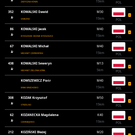
15km
ZADYSZKA KONIN
POL
352
KOWALSKI Dawid
M30
15km
GNIEZNO
POL
86
KOWALSKI Jacek
M40
15km
BYDGOSKIE OKONIE BYDGOSZCZ
POL
67
KOWALSKI Michał
M40
15km
MICHNET CZERWIEŃSK
POL
438
KOWALSKI Seweryn
M13
5km
MICHNET ZIELONA GÓRA
POL
KOWSZEWICZ Piotr
M40
15km
BRAK MNICHOWO
POL
308
KOZAK Krzysztof
M50
15km
STRZELNO
POL
62
KOZANECKA Magdalena
K40
15km
CZERNIEJEWO
POL
212
KOZIŃSKI Błażej
M20