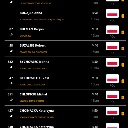
5km
UBICREDI ŁAGIEWNIKI KOŚCIELNE
POL
BUGAJAK Anna
K50
15km
KLUB BIEGACZA GEOTERMIA UNIEJÓW UNIEJÓW
POL
87
BULMAN Kacper
M30
15km
BYDGOSZCZ
POL
58
BUZALSKI Robert
M40
15km
ORANGE POLSKA BYDGOSZCZ
POL
332
BYCHOWIEC Joanna
K30
15km
ALTOM GNIEZNO GNIEZNO
POL
47
BYCHOWIEC Łukasz
M30
15km
ALTOM GNIEZNO GNIEZNO
POL
351
CHŁOPICKI Michał
M40
15km
VELUX GNIEZNO GNIEZNO
POL
427
CHOJNACKA Katarzyna
K50
5km
SZALENI BIEGACZE GNIEZNO PIEKARY
POL
340
CHOJNACKA Katarzyna
K30