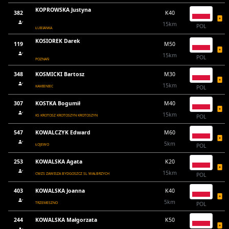
KOPROWSKA Justyna
382
K40
15km
POL
ŁUBIANKA
KOSIOREK Darek
119
M50
15km
POL
POZNAŃ
348
KOSMICKI Bartosz
M30
15km
KAMIENIEC
POL
307
KOSTKA Bogumił
M40
15km
KS KROTOSZ KROTOSZYN KROTOSZYN
POL
547
KOWALCZYK Edward
M60
5km
ŁOJEWO
POL
253
KOWALSKA Agata
K20
15km
CWZS ZAWISZA BYDGOSZCZ SL WAŁBRZYCH
POL
403
KOWALSKA Joanna
K40
5km
TRZEMESZNO
POL
244
KOWALSKA Małgorzata
K50