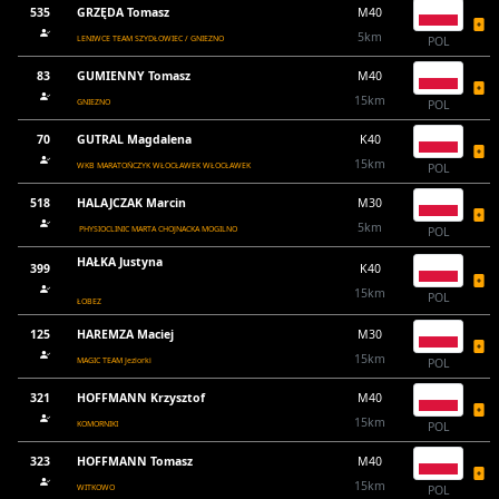
535
GRZĘDA Tomasz
M40
5km
LENIWCE TEAM SZYDŁOWIEC / GNIEZNO
POL
83
GUMIENNY Tomasz
M40
15km
GNIEZNO
POL
70
GUTRAL Magdalena
K40
15km
WKB MARATOŃCZYK WŁOCŁAWEK WŁOCŁAWEK
POL
518
HALAJCZAK Marcin
M30
5km
PHYSIOCLINIC MARTA CHOJNACKA MOGILNO
POL
HAŁKA Justyna
399
K40
15km
POL
ŁOBEZ
125
HAREMZA Maciej
M30
15km
MAGIC TEAM Jeziorki
POL
321
HOFFMANN Krzysztof
M40
15km
KOMORNIKI
POL
323
HOFFMANN Tomasz
M40
15km
WITKOWO
POL