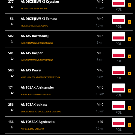
277
ANDRZEJEWSKI Krystian
M40
15km
MOGILNO TEAM MOGILNO
POL
56
ANDRZEJEWSKI Tomasz
M40
15km
MOGILNO TEAM ZALASEWO
POL
502
ANTAS Bartłomiej
M13
5km
MKS TRZEMESZNO TRZEMESZNO
POL
501
ANTAS Kacper
M13
5km
MKS TRZEMESZNO TRZEMESZNO
POL
503
ANTAS Paweł
M40
5km
KLUB HDK PCK KROPELKA TRZEMESZNO
POL
174
ANTCZAK Aleksander
M40
15km
KONIN RUN KAZIMIERZ BISKUPI
POL
256
ANTCZAK Łukasz
M40
15km
SPODENKI NISKO OPUSZCZONE GNIEZNO
POL
136
ANTOSZAK Agnieszka
K40
15km
KPP GNIEZNO GNIEZNO
POL