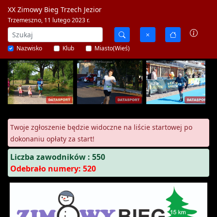
XX Zimowy Bieg Trzech Jezior
Trzemeszno, 11 lutego 2023 r.
Nazwisko
Klub
Miasto(Wieś)
Twoje zgłoszenie będzie widoczne na liście startowej po
dokonaniu opłaty za start!
Liczba zawodników : 550
Odebrało numery: 520