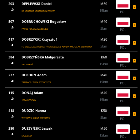
203
DEPLEWSKI Daniel
M50
15km
KS KROTOSZ KROTOSZYN ZDUNY
POL
507
DOBRUCHOWSKI Bogusław
M40
5km
PAROC POLSKA KAMIENIEC
POL
417
DOBRZYCKI Krzysztof
M20
5km
FC BRZOZOWA USŁUGI HYDRAULICZNE ADRIAN MICHALAK WITKOWO
POL
384
DOBRZYŃSKA Małgorzata
K60
15km
SPC TORUŃ
POL
237
DOŁHUN Adam
M40
15km
TRISPACE / TREK BYDGOSZCZ
POL
115
DONAJ Adam
M40
15km
1974 KOŚCIAN
POL
418
DUDZIC Hanna
K50
5km
WITKOWO BIEGA WITKOWO
POL
280
DUSZYŃSKI Leszek
M50
15km
MOGILNO
POL