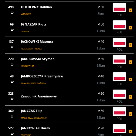
498
HOŁDERNY Damian
M30
5km
WITKOWO
POL
69
IGNASZAK Piotr
M50
15km
GNIEZNO
POL
137
JACKOWSKI Mateusz
M40
15km
REAL MADRYT NEKLA
POL
220
JAKUBOWSKI Szymon
M30
15km
KRUSZEWNIA
POL
48
JAMROSZCZYK Przemysław
M40
15km
TEAM PLESZEW SOŚNICA
POL
328
M50
Zawodnik Anonimowy
15km
POL
360
JANCZAK Filip
M30
15km
MAGIC TEAM SRODA WLKP
POL
527
JANKOWIAK Darek
M20
5km
STRZELNO