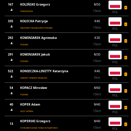
167
KOLIŃSKI Grzegorz
M50
15km
POBIEDZISKA
POL
335
KOŁECKA Patrycja
K40
15km
PIĄTKOWO NA BIEGOWO POZNAŃ
POL
292
KOMINIAREK Agnieszka
K30
15km
POZNAŃ
POL
291
KOMINIAREK Jakub
M30
15km
POZNAŃ
POL
522
KONIECZKA-LINETTY Katarzyna
K40
5km
CARSEKT FINANSE MOGILNO
POL
54
KOPACZ Mirosław
M60
15km
POZNAŃ
POL
40
KOPER Adam
M40
15km
SBZZ SKÓRKA
POL
KOPERSKI Grzegorz
M40
13
15km
STOWARZYSZENIE TERAZ WYDARTOWO
POL