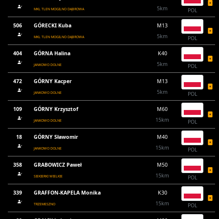
5km
MKL TLEN MOGILNO DĄBROWA
POL
506
GÓRECKI Kuba
M13
5km
MKL TLEN MOGILNO DĄBROWA
POL
404
GÓRNA Halina
K40
5km
JANKOWO DOLNE
POL
472
GÓRNY Kacper
M13
5km
JANKOWO DOLNE
POL
109
GÓRNY Krzysztof
M60
15km
JANKOWO DOLNE
POL
18
GÓRNY Sławomir
M40
15km
JANKOWO DOLNE
POL
358
GRABOWICZ Paweł
M50
15km
SIEKIERKI WIELKIE
POL
339
GRAFFON-KAPELA Monika
K30
15km
TRZEMESZNO
POL