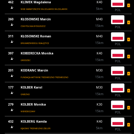
462
KLIMEK Magdalena
K40
5km
WKB MARATOŃCZYK WŁOCŁAWEK WŁOCŁAWEK
POL
260
KŁOSOWSKI Marcin
M40
15km
CSM POLSKA BYDGOSZCZ
POL
311
KŁOSOWSKI Roman
M40
15km
BRUKARZWBIEGU BIAŁĘŻYCE
POL
397
KOBIERECKA Monika
K40
15km
GRODZIEC
POL
201
KODRANC Marcin
M30
15km
FUNDACJA AKTYWNE TRZEMESZNO TRZEMESZNO
POL
177
KOLBER Karol
M30
15km
GNIEZNO
POL
279
KOLBER Monika
K30
15km
WIERZBICZANY
POL
432
KOLBERG Kamila
K40
5km
KIJKOWE TRZEMESZNO ZIELEŃ
POL