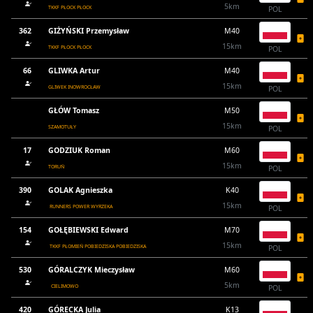
5km
TKKF PŁOCK PŁOCK
POL
362
GIŻYŃSKI Przemysław
M40
15km
TKKF PŁOCK PŁOCK
POL
66
GLIWKA Artur
M40
15km
GLIWEK INOWROCŁAW
POL
GŁÓW Tomasz
M50
15km
SZAMOTUŁY
POL
17
GODZIUK Roman
M60
15km
TORUŃ
POL
390
GOLAK Agnieszka
K40
15km
RUNNERS POWER WYRZEKA
POL
154
GOŁĘBIEWSKI Edward
M70
15km
TKKF PŁOMIEŃ POBIEDZISKA POBIEDZISKA
POL
530
GÓRALCZYK Mieczysław
M60
5km
CIELIMOWO
POL
420
GÓRECKA Julia
K13