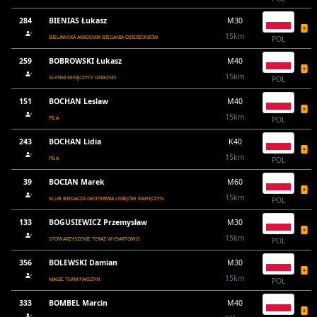
284
BIENIAS Łukasz
M30
15km
BIELAWSKA AKADEMIA BIEGANIA DZIERŻONIÓW
POL
259
BOBROWSKI Łukasz
M40
15km
SŁYNNI KENIJCZYCY GNIEZNO
POL
151
BOCHAN Leslaw
M40
15km
PILA
POL
243
BOCHAN Lidia
K40
15km
PIŁA
POL
39
BOCIAN Marek
M60
15km
KLUB BIEGACZA GEOTERMIA UNIEJÓW KAWĘCZYN
POL
133
BOGUSIEWICZ Przemysław
M30
15km
STOWARZYSZENIE TERAZ WYDARTOWO
POL
356
BOLEWSKI Damian
M30
15km
MAGIC TEAM PAKSZYN
POL
333
BOMBEL Marcin
M40