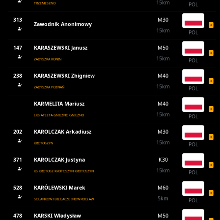
15km
TRZEMESZNO
POL
313
M30
Zawodnik Anonimowy
15km
POL
147
KARASZEWSKI Janusz
M50
15km
ZADYSZKA KONIN
POL
238
KARASZEWSKI Zbigniew
M40
15km
ZADYSZKA POZNAŃ
POL
KARMELITA Mariusz
M40
15km
LKS ATLETA GNIEZNO GNIEZNO
POL
202
KAROLCZAK Arkadiusz
M30
15km
KROTOSZYN
POL
371
KAROLCZAK Justyna
K30
15km
KS KROTOSZ KROTOSZYN KROTOSZYN
POL
528
KARÓLEWSKI Marek
M60
5km
SOLANKOWI BIEGACZE INOWROCŁAW
POL
478
KARSKI Władysław
M50