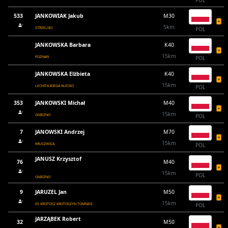
POL
533
JANKOWIAK Jakub
M30
5km
STRZELNO
POL
JANKOWSKA Barbara
K40
15km
POZNAŃ
POL
JANKOWSKA Elżbieta
K40
15km
LECHITA BIEGA KŁECKO
POL
353
JANKOWSKI Michał
M40
15km
GNIEZNO
POL
7
JANOWSKI Andrzej
M70
15km
KRUSZWICA
POL
JANUSZ Krzysztof
76
M40
15km
POL
GNIEZNO
9
JARUZEL Jan
M50
15km
KS KROTOSZ KROTOSZYN TOMNICE
POL
JARZĄBEK Robert
32
M50