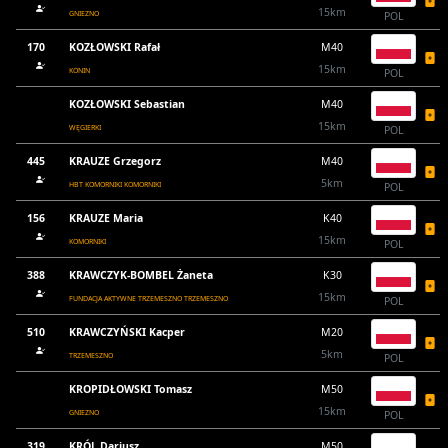
15km
GNIEZNO
POL
170
KOZŁOWSKI Rafał
M40
15km
KONIN
POL
KOZŁOWSKI Sebastian
M40
15km
WĘGIERKI
POL
445
KRAUZE Grzegorz
M40
5km
HBT KOMORNIKI KOMORNIKI
POL
156
KRAUZE Maria
K40
15km
KOMORNIKI
POL
388
KRAWCZYK-BOMBEL Żaneta
K30
15km
FUNDACJA AKTYWNE TRZEMESZNO TRZEMESZNO
POL
510
KRAWCZYŃSKI Kacper
M20
5km
TRZEMESZNO
POL
KROPIDŁOWSKI Tomasz
M50
15km
GNIEZNO
POL
319
KRÓL Dariusz
M50