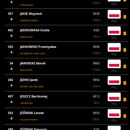
15km
POL
STRZAŁKOWO
357
JASIK Wojciech
M30
15km
UBICREDI POZNAŃ
POL
402
JASINOWSKA Emilia
K60
5km
MIĘDZYCHÓD
POL
343
JASNOWSKI Przemysław
M40
15km
KB MARATON TUREK LASKI
POL
34
JAWORSKI Marek
M60
15km
BRAK TORUŃ
POL
266
JĘDRO Jacek
M50
15km
MICHNET ZIELONA GÓRA
POL
497
JOSZCZ Bartłomiej
M13
5km
TRZEMESZNO
POL
543
JÓŹWIAK Leszek
M50
5km
POLSKA WITKOWO
POL
389
JÓŹWIAK Patrycja
K30