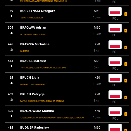
15km
FUNDACJA AKTYWNE TRZEMESZNO TRZEMESZNO
POL
59
BORCZYŃSKI Grzegorz
M40
15km
BSPK TEAM RADZIEJÓW
POL
304
BRACŁAW Adrian
M30
15km
NO EXCUSES TEAM KŁECKO
POL
426
BRASZKA Michalina
K20
5km
GNIEZNO
POL
513
BRAUZA Mateusz
M20
5km
PHYSIOCLINIC MARTA CHOJNACKA TRZEMESZNO
POL
65
BRUCH Lidia
K30
15km
WITKOWO BIEGA WITKOWO
POL
409
BRUCH Patrycja
K20
5km
PATRYK BOGUCKI - STREFA BIEGANIA GNIEZNO
POL
395
BRZOZOWSKA Monika
K30
15km
12 WIELKOPOLSKA BRYGADA OBRONY TERYTORIALNEJ CZERWONAK
POL
485
BUDNER Radosław
M30