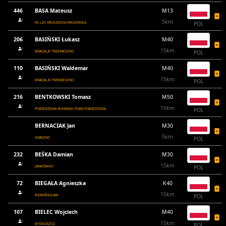
446
BASA Mateusz
M13
5km
KS LZS KRUSZWICA KRUSZWICA
POL
206
BASIŃSKI Łukasz
M40
15km
BRACIA_B TRZEMESZNO
POL
110
BASIŃSKI Waldemar
M40
15km
BRACIA_B TRZEMESZNO
POL
216
BENTKOWSKI Tomasz
M50
15km
POBIEDZISKA RUNNING TEAM POBIEDZISKA
POL
BERNACIAK Jan
M30
5km
GNIEZNO
POL
232
BEŚKA Damian
M30
15km
JANKÓWKO
POL
72
BIEGAŁA Agnieszka
K40
15km
INOWROCŁAW
POL
107
BIELEC Wojciech
M40
15km
BYDGOSZCZ
POL