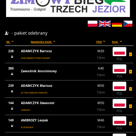
- pakiet odebrany
Nr
Nazwisko Imię
Filtr
Kraj
228
ADAMCZYK Bartosz
M20
15km
#ZALINIAMETYTEAM POZNAŃ
POL
380
K40
Zawodnik Anonimowy
15km
POL
239
ADAMCZYK Mariusz
M50
15km
ALTOM GNIEZNO GNIEZNO
POL
144
ADAMCZYK Sławomir
M50
15km
GNIEZNO
POL
149
AMBROZY Leszek
M40
15km
BUKOWNICA
POL