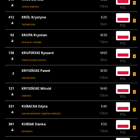
15km
22ODN GNIEZNO
POL
412
KRÓL Krystyna
K20
5km
TRZEMESZNO
POL
92
KRUPA Krystian
M30
15km
EITALIA.PL POZNAŃ
POL
138
KRUPIŃSKI Ryszard
M60
5km
TEAM PLESZEW KOTLIN
POL
KRYSIŃSKI Paweł
M30
3
15km
TRZEMESZNO
POL
121
KRYSIŃSKI Witold
M40
15km
GNIEZNO
POL
331
KUBACKA Edyta
K40
15km
SZALENI BIEGACZE GNIEZNO GNIEZNO
POL
381
KUBIAK Danka
K50
15km
KISZKOWO
POL