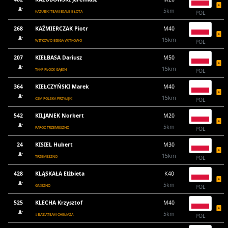
5km
KAZUBKI TEAM BIAŁE BŁOTA
POL
268
KAŹMIERCZAK Piotr
M40
15km
WITKOWO BIEGA WITKOWO
POL
207
KIEŁBASA Dariusz
M50
15km
TKKF PŁOCK GĄBIN
POL
364
KIEŁCZYŃSKI Marek
M40
15km
CSM POLSKA PRZYŁĘKI
POL
542
KILJANEK Norbert
M20
5km
PAROC TRZEMESZNO
POL
24
KISIEL Hubert
M30
15km
TRZEMESZNO
POL
428
KLĄSKAŁA Elżbieta
K40
5km
GNIEZNO
POL
525
KLECHA Krzysztof
M40
5km
#BASIATEAM CHEŁMŻA
POL