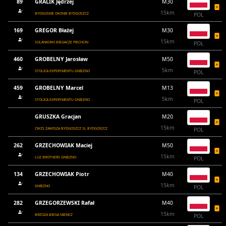
89
GRALIK Jędrzej
M30
15km
BYDGOSKIE OKONIE BYDGOSZCZ
POL
169
GREGOR Błażej
M30
15km
SOLANKOWI BIEGACZE PIECHCIN
POL
460
GROBELNY Jarosław
M50
5km
STOLICA EXPERYMENTU GNIEZNO
POL
459
GROBELNY Marcel
M13
5km
STOLICA EXPERYMENTU GNIEZNO
POL
GRUSZKA Gracjan
M20
15km
CWZS ZAWISZA BYDGOSZCZ SL BYDGOSZCZ
POL
262
GRZECHOWIAK Maciej
M50
15km
LUZ BROTHERS GNIEZNO
POL
134
GRZECHOWIAK Piotr
M40
15km
GNIEZNO
POL
282
GRZEGORZEWSKI Rafał
M40
15km
BRZOZA BIEGA NIEMCZ
POL