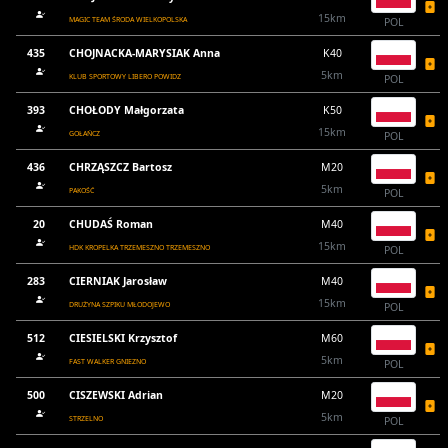
15km
MAGIC TEAM ŚRODA WIELKOPOLSKA
POL
435
CHOJNACKA-MARYSIAK Anna
K40
5km
KLUB SPORTOWY LIBERO POWIDZ
POL
393
CHOŁODY Małgorzata
K50
15km
GOŁAŃCZ
POL
436
CHRZĄSZCZ Bartosz
M20
5km
PAKOŚĆ
POL
20
CHUDAŚ Roman
M40
15km
HDK KROPELKA TRZEMESZNO TRZEMESZNO
POL
283
CIERNIAK Jarosław
M40
15km
DRUŻYNA SZPIKU MŁODOJEWO
POL
512
CIESIELSKI Krzysztof
M60
5km
FAST WALKER GNIEZNO
POL
500
CISZEWSKI Adrian
M20
5km
STRZELNO
POL