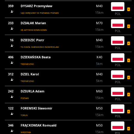
359
DYSARZ Przemysław
M40
15km
SĄD OKRĘGOWY W POZNANIU POZNAŃ
POL
233
DZIAŁAK Marian
M70
15km
KB AKTYWNI KONIN KONIN
POL
16
DZIEDZIC Piotr
M40
15km
TG SOKÓŁ GNIEWKOWO INOWROCŁAW
POL
406
DZIEKAŃSKA Beata
K40
5km
TRZEMESZNO
POL
312
DZIEL Karol
M40
5km
TRZEMESZNO
POL
242
DZIURLA Adam
M60
15km
POZNAŃ
POL
122
FOREMSKI Sławomir
M50
15km
TORUN
POL
346
FRĄCKOWIAK Romuald
M50
15km
WRZEŚNIA
POL