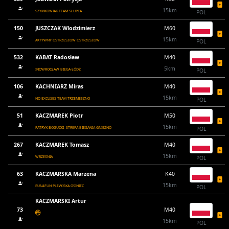
15km
SZYMKOWIAK TEAM SŁUPCA
POL
150
JUSZCZAK Wlodzimierz
M60
15km
AKTYWNY OSTRZESZOW OSTRZESZOW
POL
532
KABAT Radosław
M40
5km
INOWROCŁAW BIEGA ŁÓDŹ
POL
106
KACHNIARZ Miras
M40
15km
NO EXCUSES TEAM TRZEMESZNO
POL
51
KACZMAREK Piotr
M50
15km
PATRYK BOGUCKI- STREFA BIEGANIA GNIEZNO
POL
267
KACZMAREK Tomasz
M40
15km
WRZEŚNIA
POL
63
KACZMARSKA Marzena
K40
15km
RUN4FUN PLEWISKA OSINIEC
POL
KACZMARSKI Artur
73
M40
15km
POL