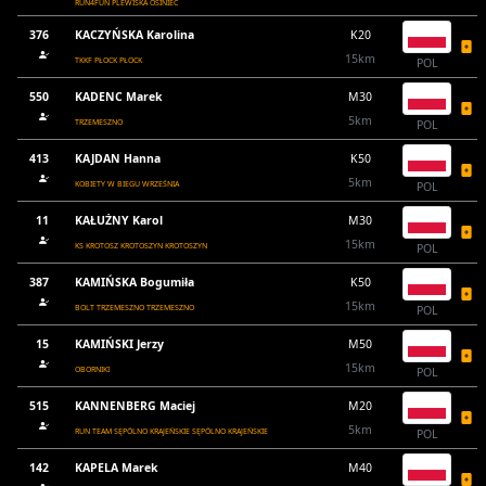
RUN4FUN PLEWISKA OSINIEC
376
KACZYŃSKA Karolina
K20
15km
TKKF PŁOCK PŁOCK
POL
550
KADENC Marek
M30
5km
TRZEMESZNO
POL
413
KAJDAN Hanna
K50
5km
KOBIETY W BIEGU WRZEŚNIA
POL
11
KAŁUŻNY Karol
M30
15km
KS KROTOSZ KROTOSZYN KROTOSZYN
POL
387
KAMIŃSKA Bogumiła
K50
15km
BOLT TRZEMESZNO TRZEMESZNO
POL
15
KAMIŃSKI Jerzy
M50
15km
OBORNIKI
POL
515
KANNENBERG Maciej
M20
5km
RUN TEAM SĘPÓLNO KRAJEŃSKIE SĘPÓLNO KRAJEŃSKIE
POL
142
KAPELA Marek
M40