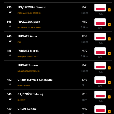
296
FRĄCKOWIAK Tomasz
M40
15km
PKO BANK POLSKI GNIEZNO
POL
363
FRĄSZCZAK Jacek
M50
15km
WICHROWA STOPA POZNAŃ
POL
246
FURTACZ Anna
K50
15km
PIŁA
POL
153
FURTACZ Marek
M70
15km
BIEGAJĄCY EMERYT PIŁA
POL
FURTAK Tomasz
M40
15km
MOGILNO TEAM MOGILNO
POL
452
GABRYELEWICZ Katarzyna
K40
5km
WINNA WINNA
POL
546
GAJDZIŃSKI Maciej
M13
5km
KLECZEW
POL
430
GALUS Łukasz
M40