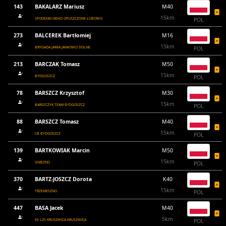
143
BAKALARZ Mariusz
M40
15km
SPODENKI NISKO OPUSZCZONE ŁUBOWO
POL
273
BALCEREK Bartłomiej
M16
15km
BRYGADA JARKA JANKOWO DOLNE
POL
213
BARCZAK Tomasz
M50
15km
BYDGOSZCZ
POL
78
BARSZCZ Krzysztof
M30
15km
BARSZCZYK TEAM BYDGOSZCZ
POL
88
BARSZCZ Tomasz
M40
15km
CB BYDGOSZCZ
POL
139
BARTKOWIAK Marcin
M50
15km
GNIEZNO
POL
370
BARTZ-JOSZCZ Dorota
K40
15km
TRZEMESZNO
POL
447
BASA Jacek
M40
5km
KS LZS KRUSZWICA KRUSZWICA
POL