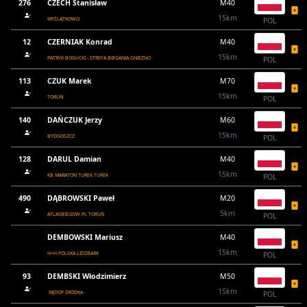
276
CZECH Stanisław
M40
15km
MYŚLĄTKOWO
POL
12
CZERNIAK Konrad
M40
15km
PATRYK BOGUCKI - STREFA BIEGANIA GNIEZNO
POL
113
CZUK Marek
M70
15km
TORUŃ
POL
140
DAŃCZUK Jerzy
M60
15km
BYDGOSZCZ
POL
128
DARUL Damian
M40
15km
KB MARATON TUREK TUREK
POL
490
DĄBROWSKI Paweł
M20
5km
ATLASBIEGOW.PL TORUŃ
POL
DEMBOWSKI Mariusz
M40
15km
H+H POLSKA LIDZBARK
POL
93
DEMBSKI Włodzimierz
M50
15km
MJDOP ŚRÓDKA
POL