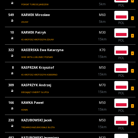
5km
POWIAT TURECKI JANISZEW
POL
549
KARWIK Mirosław
M60
5km
ZDUNY
POL
10
KARWIK Patryk
M30
15km
KS KROTOSZ KROTOSZYN ZDUNY
POL
322
KASIERSKA Ewa Katarzyna
K70
15km
WKB META LUBLINIEC POZNAŃ
POL
8
KASPRZAK Krzysztof
M50
15km
KS KROTOSZ KROTOSZYN KOBIERNO
POL
309
KASPRZYK Andrzej
M70
15km
BIEGAJĄCY EMERYT SŁUPCA
POL
166
KAWKA Paweł
M50
15km
KONIN
POL
230
KAZUBOWSKI Jacek
M50
15km
TRIDARKO/KAZUBKI BIAŁE BŁOTA
POL
482
KAZUBOWSKI Jeremiasz
M20