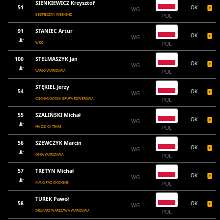
SIENKIEWICZ Krzysztof
51
OK
WG
BEZPIECZNY WEEKEND
POL
91
STANIEC Artur
OK
WG
WKK
POL
100
STELMASZYK Jan
OK
WG
VARSO WARSZAWA
POL
STĘKIEL Jerzy
54
OK
WG
CIECHANOWSKA GRUPA ROWEROWA
POL
55
SZALIŃSKI Michał
OK
WG
NA OSI CX TEAM
POL
56
SZEWCZYK Marcin
OK
WG
OŚKA WARSZAWA
POL
57
TRETYN Michał
OK
WG
KUNG PAO CHICKENS
POL
TUREK Paweł
58
OK
WG
DRUKARZ WARSZAWA WARSZAWA
POL