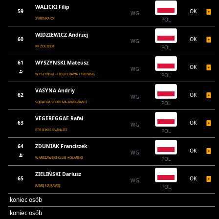
WALICKI Filip
59
OK
WG
SYRENKA CX
POL
WIDZIEWICZ Andrzej
60
OK
WG
KK ŻOLIBER
POL
61
WYSZYNSKI Mateusz
OK
WG
WYSZYŃSKI - FIZJOTERAPIA I TRENING
POL
VASYNA Andriy
62
OK
WG
SQUADRA SPORTIVA IMMIGRANTI
POL
VEGEREGGAE Rafał
63
OK
WG
RTR BIKES EVANLITE
POL
64
ZDUNIAK Franciszek
OK
WG
WARSZAWSKI KLUB KOLARSKI
POL
ZIELIŃSKI Dariusz
65
OK
WG
RAMĘ NA RAMIĘ
POL
koniec osób
koniec osób