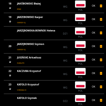
18
JAKÓBOWSKI Błażej
OK
WG
BRAK
POL
19
JARZEBOWSKI Kacper
OK
WG
OGRODY EJ
POL
JARZĘBOWSKA-BOWNIK Helena
OK
DZ1
POL
JARZĘBOWSKI Szymon
20
OK
WG
OGRODY EJ
POL
21
JUSIŃSKI Arkadiusz
OK
WG
EVANLITE
POL
22
KACZUBA Krzysztof
OK
WG
POL
23
KATOLO Krzysztof
OK
WG
SYRENKA CX
POL
KATOLO Szymek
OK
DZ2
POL