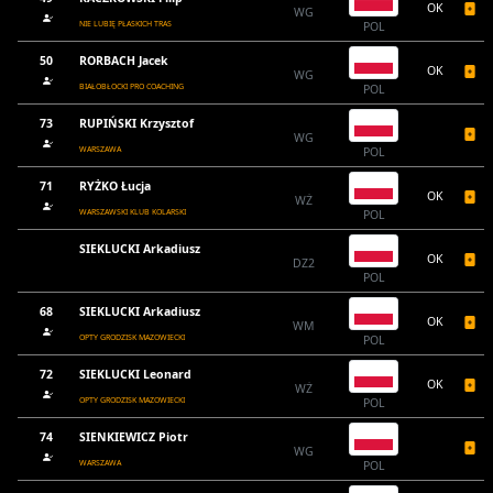
OK
WG
NIE LUBIĘ PŁASKICH TRAS
POL
50
RORBACH Jacek
OK
WG
BIAŁOBŁOCKI PRO COACHING
POL
73
RUPIŃSKI Krzysztof
WG
WARSZAWA
POL
71
RYŻKO Łucja
OK
WŻ
WARSZAWSKI KLUB KOLARSKI
POL
SIEKLUCKI Arkadiusz
OK
DZ2
POL
68
SIEKLUCKI Arkadiusz
OK
WM
OPTY GRODZISK MAZOWIECKI
POL
72
SIEKLUCKI Leonard
OK
WŻ
OPTY GRODZISK MAZOWIECKI
POL
74
SIENKIEWICZ Piotr
WG
WARSZAWA
POL