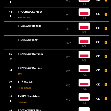
WG
POL
44
PRÓCHNICKI Piotr
OK
WG
RAMĘ NA RAMIĘ
POL
PRZESLAW Rozalia
OK
DZ1
POL
PRZESLAW Józef
OK
DZ2
POL
45
PRZESŁAW Damiam
OK
WG
POL
PRZESŁAW Damian
46
OK
WG
BRAK
POL
47
PUŹ Maciek
OK
WG
NA OSI CX TEAM
POL
48
PYRKA Stanisław
OK
WG
PYRKIEWICZ
POL
49
RACZKOWSKI Filip