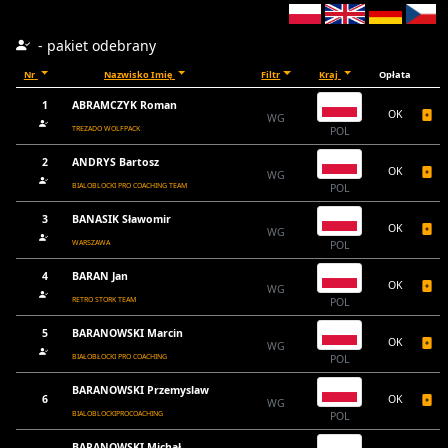
- pakiet odebrany
Nr
Nazwisko Imię
Filtr
Kraj
Opłata
1
ABRAMCZYK Roman
OK
WG
TREZADO WOLFPACK
POL
2
ANDRYS Bartosz
OK
WG
BIALOBLOCKI PRO COACHING TEAM
POL
3
BANASIK Sławomir
OK
WG
WARSZAWA
POL
4
BARAN Jan
OK
WG
RETRO STORK TEAM
POL
5
BARANOWSKI Marcin
OK
WG
BIAŁOBŁOCKI PRO COACHING
POL
BARANOWSKI Przemyslaw
6
OK
WG
BIALOBLOCKIPROCOACHING
POL
BARANOWSKI Michał