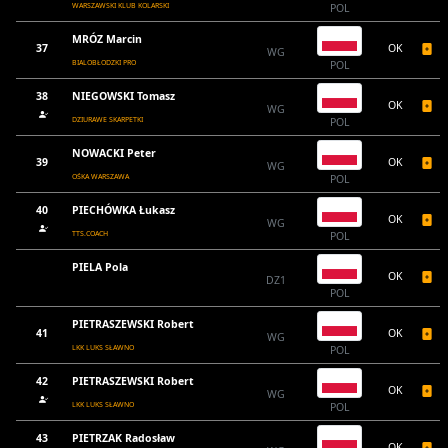
WARSZAWSKI KLUB KOLARSKI
POL
MRÓZ Marcin
37
OK
WG
BIALOBŁODZKI PRO
POL
38
NIEGOWSKI Tomasz
OK
WG
DZIURAWE SKARPETKI
POL
NOWACKI Peter
39
OK
WG
OŚKA WARSZAWA
POL
40
PIECHÓWKA Łukasz
OK
WG
TTS.COACH
POL
PIELA Pola
OK
DZ1
POL
PIETRASZEWSKI Robert
41
OK
WG
LKK LUKS SŁAWNO
POL
42
PIETRASZEWSKI Robert
OK
WG
LKK LUKS SŁAWNO
POL
43
PIETRZAK Radosław
OK