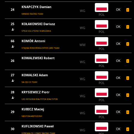
KNAPCZYK Damian
24
OK
WG
MIRAND RACING TEAM
POL
25
KOŁAKOWSKI Dariusz
OK
WG
SPICA SOLUTIONS WARSZAWA
POL
66
KOMÓR Antoni
OK
WM
STAJNIA ROWEROWA INTER CARS TEAM
POL
KOWALEWSKI Robert
26
OK
WG
POL
27
KOWALSKI Adam
OK
WG
NA OSI CX TEAM
POL
28
KRYSIEWICZ Piotr
OK
WG
UKS WYGODA BIAŁYSTOK BIAŁYSTOK
POL
KUBICZ Maciej
29
OK
WG
NIESTOWARZYSZONY
POL
KUFLIKOWSKI Paweł
30
OK
WG
SYRENKA CX / CRAZY RACING TEAM
POL