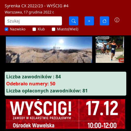
Syrenka CX 2022/23 - WYŚCIG #4
Warszawa, 17 grudnia 2022 r.
Nazwisko
Klub
Miasto(Wieś)
Liczba zawodników : 84
Odebrało numery: 50
Liczba opłaconych zawodników: 81