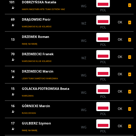
101
DOBRZYŃSKA Natalia
WG
KAMYK RADZYMIN MTB TEAM OSTRÓW MAZ
POL
69
DRĄGOWSKI Piotr
OK
WŻ
WARSZAWSKI KLUB KOLARSKI
POL
DRZEWEK Roman
13
OK
WG
RAMĘ NA RAMIĘ
POL
70
DRZEWIECKI Franek
OK
WŻ
WARSZAWSKI KLUB KOLARSKI
POL
14
DRZEWIECKI Marcin
OK
WG
LIDER TEAM SKARŻYSKO WARSZAWA
POL
15
GOLACKA-PIOTROWSKA Beata
OK
WG
WARSZAWA
POL
16
GÓRNICKI Marcin
OK
WG
RUNO.DESIGN
POL
17
GULBIERZ Szymon
OK
WG
RAMĘ NA RAMIĘ
POL