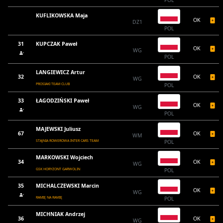
KUFLIKOWSKA Maja
OK
DZ1
POL
31
KUPCZAK Paweł
OK
WG
POL
LANGIEWICZ Artur
32
OK
WG
PROSIAKI TEAM CLUB
POL
33
ŁAGODZIŃSKI Paweł
OK
WG
POL
MAJEWSKI Juliusz
67
OK
WM
STAJNIA ROWEROWA INTER CARS TEAM
POL
MARKOWSKI Wojciech
34
OK
WG
GSK HORYZONT GARWOLIN
POL
35
MICHALCZEWSKI Marcin
OK
WG
RAMIĘ NA RAMIĘ
POL
MICHNIAK Andrzej
36
OK
WG