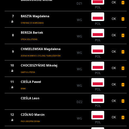
OK
DZ1
POL
7
BASZTA Magdalena
OK
WG
SYRENKA CX WARSZAWA
POL
BEREZA Bartek
8
OK
WG
SPICA SOLUTIONS
POL
CHMIELEWSKA Magdalena
9
OK
WG
ZOŚKA WOMEN`S CYCLING TEAM JÓZEFÓW
POL
10
CHOCIESZYŃSKI Mikołaj
OK
WG
GAZFULLPIZDA
POL
11
CIEŚLA Paweł
OK
WG
BRAK
POL
CIEŚLA Leon
OK
DZ2
POL
12
CZÓŁNO Marcin
OK
WG
PKO UBEZPIECZENIA
POL