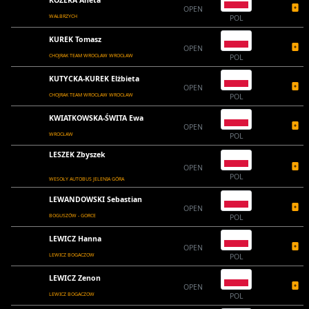
KOZERA Aneta
OPEN
WAŁBRZYCH
POL
KUREK Tomasz
OPEN
CHOJRAK TEAM WROCŁAW WROCŁAW
POL
KUTYCKA-KUREK Elżbieta
OPEN
CHOJRAK TEAM WROCŁAW WROCŁAW
POL
KWIATKOWSKA-ŚWITA Ewa
OPEN
WROCŁAW
POL
LESZEK Zbyszek
OPEN
POL
WESOŁY AUTOBUS JELENIA GÓRA
LEWANDOWSKI Sebastian
OPEN
BOGUSZÓW - GORCE
POL
LEWICZ Hanna
OPEN
LEWICZ BOGACZOW
POL
LEWICZ Zenon
OPEN
LEWICZ BOGACZOW
POL