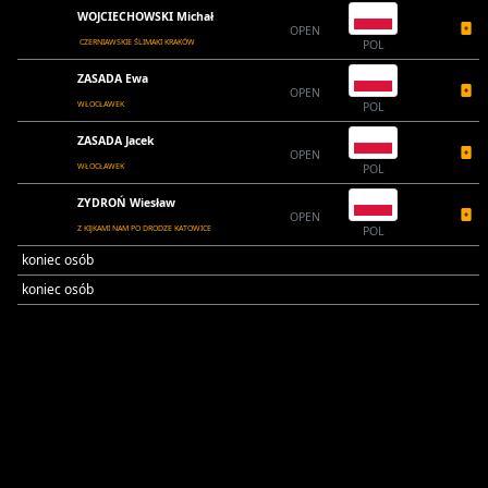
WOJCIECHOWSKI Michał
OPEN
CZERNIAWSKIE ŚLIMAKI KRAKÓW
POL
ZASADA Ewa
OPEN
WŁOCŁAWEK
POL
ZASADA Jacek
OPEN
WŁOCŁAWEK
POL
ZYDROŃ Wiesław
OPEN
Z KIJKAMI NAM PO DRODZE KATOWICE
POL
koniec osób
koniec osób