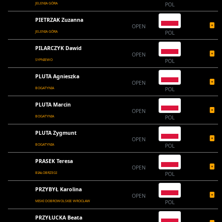
JELENIA GÓRA
POL
PIETRZAK Zuzanna
OPEN
JELENIA GÓRA
POL
PILARCZYK Dawid
OPEN
SYPNIEWO
POL
PLUTA Agnieszka
OPEN
BOGATYNIA
POL
PLUTA Marcin
OPEN
BOGATYNIA
POL
PLUTA Zygmunt
OPEN
BOGATYNIA
POL
PRASEK Teresa
OPEN
BIAŁOBRZEGI
POL
PRZYBYŁ Karolina
OPEN
MISKI DOBROWOLSKIE WROCŁAW
POL
PRZYŁUCKA Beata