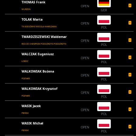
THOMAS Frank
OPEN
WURZEN
GER
TOLAK Marta
OPEN
TN BIEGÓWKI WESOŁA WARSZAWA
POL
TWARDZISZEWSKI Waldemar
OPEN
RED-OX CHEMPION PODGÓRZYN PODGÓRZYN
POL
WALCZAK Eugeniusz
OPEN
ŁOBEZ
POL
WALKOWIAK Bożena
OPEN
POZNAŃ
POL
WALKOWIAK Krzysztof
OPEN
POZNAŃ
POL
WASIK Jacek
OPEN
PIEŃSK
POL
WASIK Michał
OPEN
PIEŃSK
POL