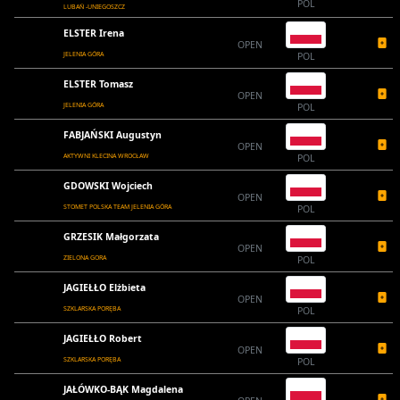
POL
LUBAŃ -UNIEGOSZCZ
ELSTER Irena
OPEN
JELENIA GÓRA
POL
ELSTER Tomasz
OPEN
JELENIA GÓRA
POL
FABJAŃSKI Augustyn
OPEN
AKTYWNI KLECINA WROCŁAW
POL
GDOWSKI Wojciech
OPEN
STOMET POLSKA TEAM JELENIA GÓRA
POL
GRZESIK Małgorzata
OPEN
ZIELONA GORA
POL
JAGIEŁŁO Elżbieta
OPEN
SZKLARSKA PORĘBA
POL
JAGIEŁŁO Robert
OPEN
SZKLARSKA PORĘBA
POL
JAŁÓWKO-BĄK Magdalena