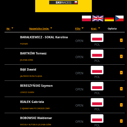
Nr
Nazwisko Imię
Filtr
Kraj
Opłata
BARAŁKIEWICZ - SOKAL Karolina
OPEN
POZNAŃ
POL
BARTKÓW Tomasz
OPEN
JELENIA GÓRA
POL
BĄK Dawid
OPEN
JAŁÓWKO RUDA ŚLĄSKA
POL
BERESZYŃSKI Szymon
OPEN
LEWICZ GUBIN
POL
BIAŁEK Gabriela
OPEN
Z KIJKAMI NAM PO DRODZE ŻARY
POL
BOBOWSKI Waldemar
OPEN
WESOŁY AUTOBUS JELENIA GÓRA
POL