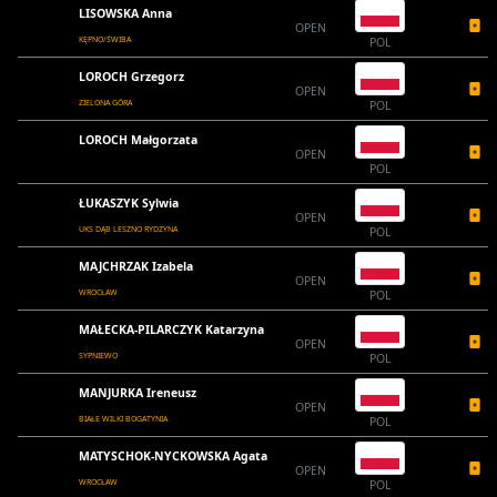
LISOWSKA Anna
OPEN
KĘPNO/ŚWIBA
POL
LOROCH Grzegorz
OPEN
ZIELONA GÓRA
POL
LOROCH Małgorzata
OPEN
POL
ŁUKASZYK Sylwia
OPEN
UKS DĄB LESZNO RYDZYNA
POL
MAJCHRZAK Izabela
OPEN
WROCŁAW
POL
MAŁECKA-PILARCZYK Katarzyna
OPEN
SYPNIEWO
POL
MANJURKA Ireneusz
OPEN
BIAŁE WILKI BOGATYNIA
POL
MATYSCHOK-NYCKOWSKA Agata
OPEN
WROCŁAW
POL