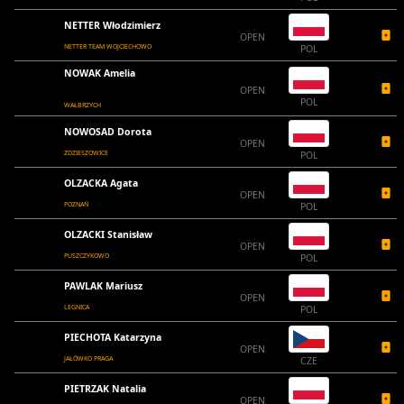
NETTER Włodzimierz
OPEN
NETTER TEAM WOJCIECHOWO
POL
NOWAK Amelia
OPEN
POL
WAŁBRZYCH
NOWOSAD Dorota
OPEN
ZDZIESZOWICE
POL
OLZACKA Agata
OPEN
POZNAŃ
POL
OLZACKI Stanisław
OPEN
PUSZCZYKOWO
POL
PAWLAK Mariusz
OPEN
LEGNICA
POL
PIECHOTA Katarzyna
OPEN
JAŁÓWKO PRAGA
CZE
PIETRZAK Natalia
OPEN