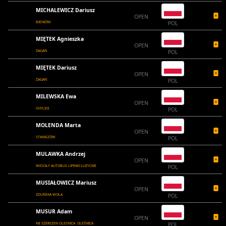
MICHALEWICZ Dariusz
OPEN
BIENIÓW
POL
MIĘTEK Agnieszka
OPEN
ŻAGAŃ
POL
MIĘTEK Dariusz
OPEN
ŻAGAŃ
POL
MILEWSKA Ewa
OPEN
CHYLICE
POL
MOLENDA Marta
OPEN
STANISZÓW
POL
MULAWKA Andrzej
OPEN
WESOŁY AUTOBUS LIPINKI ŁUŻYCKIE
POL
MUSIAŁOWICZ Mariusz
OPEN
ZDUŃSKA WOLA
POL
MUSUR Adam
OPEN
KB SZERSZEN OLESNICA OLEŚNICA
POL