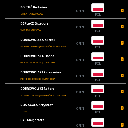
BOŁTUĆ Radosław
OPEN
BEREK TEAM WROCŁAW
POL
DERLACZ Grzegorz
OPEN
SN KLASYK KRZESZÓW
POL
DOBROWOLSKA Bożena
OPEN
SPORTOWI EMERYCI JELENIA GÓRA JELENIA GORA
POL
DOBROWOLSKA Hanna
OPEN
MISKI DOBROWOLSKIE JELENIA GÓRA
POL
DOBROWOLSKI Przemysław
OPEN
MISKI DOBROWOLSKIE JELENIA GÓRA
POL
DOBROWOLSKI Robert
OPEN
SPORTOWI EMERYCI JELENIA GÓRA JELENIA GORA
POL
DOMAGAŁA Krzysztof
OPEN
ŻYDÓW
POL
DYL Malgorzata
OPEN