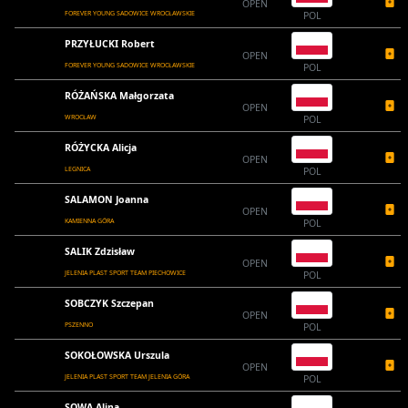
OPEN
FOREVER YOUNG SADOWICE WROCŁAWSKIE
POL
PRZYŁUCKI Robert
OPEN
FOREVER YOUNG SADOWICE WROCŁAWSKIE
POL
RÓŻAŃSKA Małgorzata
OPEN
WROCŁAW
POL
RÓŻYCKA Alicja
OPEN
LEGNICA
POL
SALAMON Joanna
OPEN
KAMIENNA GÓRA
POL
SALIK Zdzisław
OPEN
JELENIA PLAST SPORT TEAM PIECHOWICE
POL
SOBCZYK Szczepan
OPEN
PSZENNO
POL
SOKOŁOWSKA Urszula
OPEN
JELENIA PLAST SPORT TEAM JELENIA GÓRA
POL
SOWA Alina