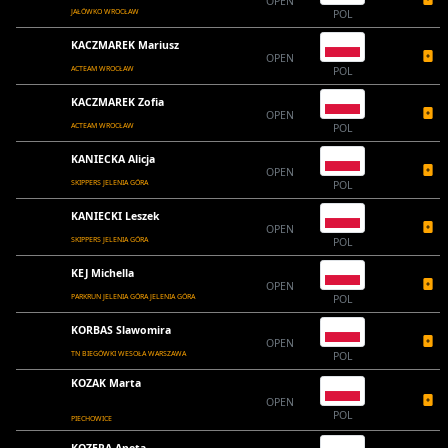
OPEN
JAŁÓWKO WROCŁAW
POL
KACZMAREK Mariusz
OPEN
ACTEAM WROCŁAW
POL
KACZMAREK Zofia
OPEN
ACTEAM WROCŁAW
POL
KANIECKA Alicja
OPEN
SKIPPERS JELENIA GÓRA
POL
KANIECKI Leszek
OPEN
SKIPPERS JELENIA GÓRA
POL
KEJ Michella
OPEN
PARKRUN JELENIA GÓRA JELENIA GÓRA
POL
KORBAS Slawomira
OPEN
TN BIEGÓWKI WESOŁA WARSZAWA
POL
KOZAK Marta
OPEN
POL
PIECHOWICE