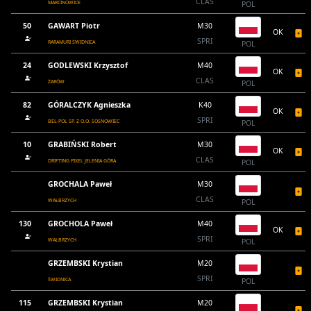
CLAS
MARCINOWICE
POL
50
GAWART Piotr
M30
OK
SPRI
RARAMURI ŚWIDNICA
POL
24
GODLEWSKI Krzysztof
M40
OK
CLAS
ŻARÓW
POL
82
GÓRALCZYK Agnieszka
K40
OK
SPRI
BEL-POL SP. Z O.O. SOSNOWIEC
POL
10
GRABIŃSKI Robert
M30
OK
CLAS
DRIFTING PIXEL JELENIA GÓRA
POL
GROCHALA Paweł
M30
CLAS
WAŁBRZYCH
POL
130
GROCHOLA Paweł
M40
OK
SPRI
WAŁBRZYCH
POL
GRZEMBSKI Krystian
M20
SPRI
ŚWIDNICA
POL
115
GRZEMBSKI Krystian
M20