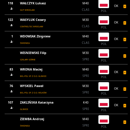
118
WAŁCZYK Łukasz
M40
OK
CLAS
GUT WROCŁAW
POL
122
WASYLUK Cezary
M30
OK
CLAS
CONTROLTEC WROCŁAW
POL
1
WDOWIAK Zbigniew
M40
OK
CLAS
ŚWIDNICA
POL
WISNIEWSKI Filip
M30
SPRI
SZKLARY GÓRNE
POL
83
WRONA Maciej
M40
OK
SPRI
BEL-POL SP. Z O.O. GLIWICE
POL
76
WYSKIEL Paweł
M30
OK
SPRI
BEL-POL SP. Z O.O. WILKÓW
POL
107
ZAKLIŃSKA Katarzyna
K40
OK
SPRI
GLIWICE
POL
ZIEMBA Andrzej
M40
SPRI
ŚWIDNICA
POL