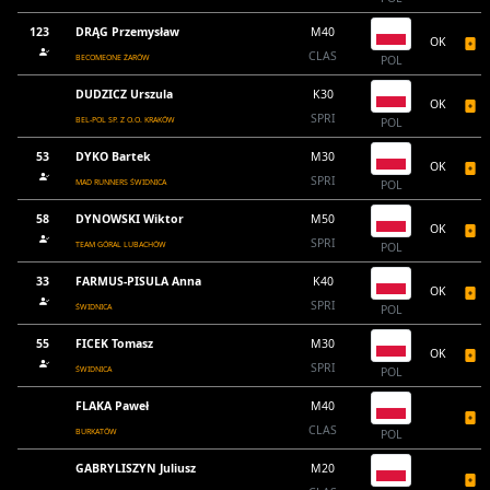
123
DRĄG Przemysław
M40
OK
CLAS
BECOMEONE ŻARÓW
POL
DUDZICZ Urszula
K30
OK
SPRI
BEL-POL SP. Z O.O. KRAKÓW
POL
53
DYKO Bartek
M30
OK
SPRI
MAD RUNNERS ŚWIDNICA
POL
58
DYNOWSKI Wiktor
M50
OK
SPRI
TEAM GÓRAL LUBACHÓW
POL
33
FARMUS-PISULA Anna
K40
OK
SPRI
ŚWIDNICA
POL
55
FICEK Tomasz
M30
OK
SPRI
ŚWIDNICA
POL
FLAKA Paweł
M40
CLAS
BURKATÓW
POL
GABRYLISZYN Juliusz
M20