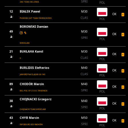
SPRI
2BE TEAM ZIELONKA
POL
12
BIAŁEK Paweł
M30
OK
CLAS
PHOENIX GVT TEAM ŚWIEBODZICE
POL
BOROWSKI Damian
49
M30
OK
SPRI
POL
WROCŁAW
21
BUKŁAHA Kamil
M30
OK
CLAS
X
POL
BURLIDIS Elefterios
M40
OK
CLAS
JAWORZYNA ŚLĄSKA 58-140
POL
89
CHODÓR Marcin
M40
OK
SPRI
BEL-POL SP. Z O.O. ŚWIDNICA
POL
CHOJNACKI Grzegorz
38
M40
OK
SPRI
POL
CHOJNACKI TEAM WROCŁAW
43
CHYB Marcin
M50
OK
SPRI
INFOBIURO BIS RADKÓW
POL