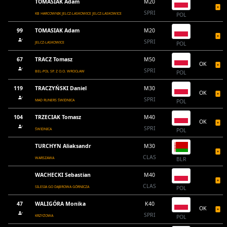
TOMASIAK Adam
M20
SPRI
KB HARCOWNIK JELCZ-LASKOWICE JELCZ-LASKOWICE
POL
99
TOMASIAK Adam
M20
SPRI
JELCZ-LASKOWICE
POL
67
TRACZ Tomasz
M50
OK
SPRI
BEL-POL SP. Z O.O. WROCŁAW
POL
119
TRACZYŃSKI Daniel
M30
OK
SPRI
MAD RUNERS ŚWIDNICA
POL
104
TRZECIAK Tomasz
M40
OK
SPRI
ŚWIDNICA
POL
TURCHYN Aliaksandr
M30
CLAS
WARSZAWA
BLR
WACHECKI Sebastian
M40
CLAS
SILESIA GO DĄBROWA GÓRNICZA
POL
47
WALIGÓRA Monika
K40
OK
SPRI
KRZYŻOWA
POL