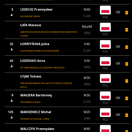
POL
5
LISIECKI Przemysław
M40
OK
CLAS
BECOMEONE ŻARÓW
POL
ŁATA Mateusz
MJunM
ZĄBKOWICKA GRUPA BIEGOWA FRANKENSTAIN ZĄBKOWICE
SPRI
POL
ŚLĄSKIE
22
ŁOPATYŃSKA Julita
K40
OK
CLAS
KUDOWIANKA WEMECO KUDOWA-ZDRÓJ
POL
42
ŁOZIENKO Anna
K30
OK
SPRI
KB HARCOWNIK JELCZ-LASKOWICE MIŁOSZYCE
POL
ŁYJAK Tobiasz
M30
PRACOWNIA KRAWIECTWA ARTYSTYCZNEGO GORSECIK
SPRI
POL
KOTLA
9
MAGIERA Bartłomiej
M30
OK
CLAS
VIESSMANN LEGNICA
POL
125
MAKSIEWICZ Michał
M20
OK
SPRI
PHO3NIX GVT JEDLINA - ZDRÓJ
POL
MALCZYK Przemysław
M40