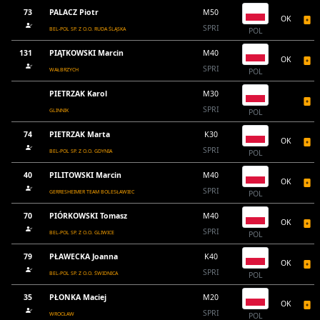
73
PALACZ Piotr
M50
OK
SPRI
BEL-POL SP. Z O.O. RUDA ŚLĄSKA
POL
131
PIĄTKOWSKI Marcin
M40
OK
SPRI
WAŁBRZYCH
POL
PIETRZAK Karol
M30
SPRI
GLINNIK
POL
74
PIETRZAK Marta
K30
OK
SPRI
BEL-POL SP. Z O.O. GDYNIA
POL
40
PILITOWSKI Marcin
M40
OK
SPRI
GERRESHEIMER TEAM BOLESŁAWIEC
POL
70
PIÓRKOWSKI Tomasz
M40
OK
SPRI
BEL-POL SP. Z O.O. GLIWICE
POL
79
PŁAWECKA Joanna
K40
OK
SPRI
BEL-POL SP. Z O.O. ŚWIDNICA
POL
35
PŁONKA Maciej
M20
OK
SPRI
WROCŁAW
POL