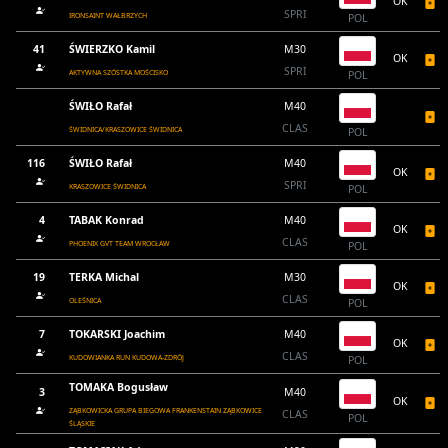
OK
SPRI
IRONSAINT WAŁBRZYCH
POL
41
ŚWIERZKO Kamil
M30
OK
SPRI
AKTYWNA SZÓSTKA MOŚCISKO
POL
ŚWIŁO Rafał
M40
CLAS
ŚWIDNICA/KRASZOWICE ŚWIDNICA
POL
116
ŚWIŁO Rafał
M40
OK
SPRI
KRASZOWICE ŚWIDNICA
POL
4
TABAK Konrad
M40
OK
CLAS
PHOENIX GVT TEAM WROCŁAW
POL
19
TERKA Michal
M30
OK
CLAS
OLEŚNICA
POL
7
TOKARSKI Joachim
M40
OK
CLAS
KUDOWIANKA RUN KUDOWA-ZDRÓJ
POL
TOMAKA Bogusław
3
M40
OK
ZĄBKOWICKA GRUPA BIEGOWA FRANKENSTAIN ZĄBKOWICE
CLAS
POL
ŚLĄSKIE