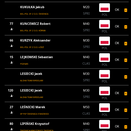
KUKUŁKA Jakub
M20
OK
SPRI
BEL-POL SP. Z O.O. ŚWIDNICA
POL
77
KUNCEWICZ Robert
M40
OK
SPRI
BEL-POL SP. Z O.O. KÓRNIK
POL
66
KURZYK Aleksander
M30
OK
SPRI
BEL-POL SP. Z O.O. ŁÓDŹ
POL
15
LEJKOWSKI Sebastian
M40
OK
CLAS
POZNAŃ
POL
LESIECKI Jacek
M30
SPRI
ALOHA TEAM WROCŁAW
POL
120
LESIECKI Jacek
M30
OK
SPRI
ALOHA TEAM WROCŁAW
POL
27
LEŚNICKI Marek
M50
OK
CLAS
KP PSP ŚWIDNICA STANOWICE
POL
80
LIPIŃSKI Krzysztof
M40
OK
SPRI
ŚWIDNICA/KRASZOWICE ŚWIDNICA