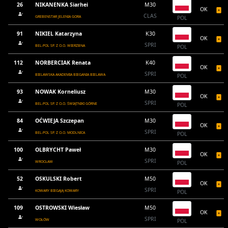
26
NIKANENKA Siarhei
M30
OK
CLAS
GREBENSTAR JELENIA GORA
POL
91
NIKIEL Katarzyna
K30
OK
SPRI
BEL-POL SP. Z O.O. WIERZBNA
POL
112
NORBERCIAK Renata
K40
OK
SPRI
BIELAWSKA AKADEMIA BIEGANIA BIELAWA
POL
93
NOWAK Korneliusz
M30
OK
SPRI
BEL-POL SP. Z O.O. ŚWIĄTNIKI GÓRNE
POL
84
OĆWIEJA Szczepan
M30
OK
SPRI
BEL-POL SP. Z O.O. MODLNICA
POL
100
OLBRYCHT Paweł
M30
OK
SPRI
WROCŁAW
POL
52
OSKULSKI Robert
M50
OK
SPRI
KOWARY BIEGAJĄ KOWARY
POL
109
OSTROWSKI Wiesław
M50
OK
SPRI
WOŁÓW
POL