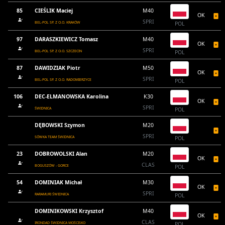
85
CIEŚLIK Maciej
M40
OK
SPRI
BEL-POL SP. Z O.O. KRAKÓW
POL
97
DARASZKIEWICZ Tomasz
M40
OK
SPRI
BEL-POL SP. Z O.O. SZCZECIN
POL
87
DAWIDZIAK Piotr
M50
OK
SPRI
BEL-POL SP. Z O.O. RADOMIERZYCE
POL
106
DEC-ELMANOWSKA Karolina
K30
OK
SPRI
ŚWIDNICA
POL
DĘBOWSKI Szymon
M20
SPRI
SÓWKA TEAM ŚWIDNICA
POL
23
DOBROWOLSKI Alan
M20
OK
CLAS
BOGUSZÓW - GORCE
POL
54
DOMINIAK Michał
M30
OK
SPRI
RARAMURI ŚWIDNICA
POL
DOMINIKOWSKI Krzysztof
M40
OK
CLAS
IRONDAD ŚWIDNICA MOŚCISKO
POL