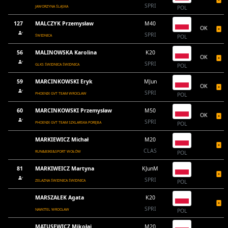
SPRI
JAWORZYNA ŚLĄSKA
POL
127
MALCZYK Przemysław
M40
OK
SPRI
ŚWIDNICA
POL
56
MALINOWSKA Karolina
K20
OK
SPRI
GLKS ŚWIDNICA ŚWIDNICA
POL
59
MARCINKOWSKI Eryk
MJun
OK
SPRI
PHOENIX GVT TEAM WROCŁAW
POL
60
MARCINKOWSKI Przemysław
M50
OK
SPRI
PHOENIX GVT TEAM SZKLARSKA PORĘBA
POL
MARKIEWICZ Michał
M20
CLAS
RUN&BIKE&SPORT WOŁÓW
POL
81
MARKIWEICZ Martyna
KJunM
SPRI
ZELAZNA ŚWIDNICA ŚWIDNICA
POL
MARSZAŁEK Agata
K20
SPRI
NAWITEL WROCŁAW
POL
MATUSEWICZ Mikołaj
M20