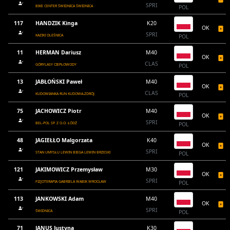
SPRI
BIKE CENTER ŚWIDNICA ŚWIDNICA
POL
117
HANDZIK Kinga
K20
OK
SPRI
KAZIKI OLEŚNICA
POL
11
HERMAN Dariusz
M40
OK
CLAS
GÓRYLASY CIEPŁOWODY
POL
13
JABŁOŃSKI Paweł
M40
OK
CLAS
KUDOWIANKA RUN KUDOWA-ZDRÓJ
POL
75
JACHOWICZ Piotr
M40
OK
SPRI
BEL-POL SP. Z O.O. ŁÓDŹ
POL
48
JAGIEŁŁO Malgorzata
K40
OK
SPRI
STAN UMYSŁU LEWIN BIEGA LEWIN BRZESKI
POL
121
JAKIMOWICZ Przemysław
M30
OK
SPRI
FIZJOTERAPIA GABRIELA WABIK WROCŁAW
POL
113
JANKOWSKI Adam
M40
OK
SPRI
ŚWIDNICA
POL
71
JANUS Justyna
K30