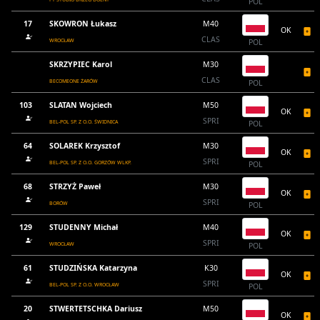
POL
17
SKOWRON Łukasz
M40
OK
CLAS
WROCŁAW
POL
SKRZYPIEC Karol
M30
CLAS
BECOMEONE ŻARÓW
POL
103
SLATAN Wojciech
M50
OK
SPRI
BEL-POL SP. Z O.O. ŚWIDNICA
POL
64
SOLAREK Krzysztof
M30
OK
SPRI
BEL-POL SP. Z O.O. GORZÓW WLKP.
POL
68
STRZYŻ Paweł
M30
OK
SPRI
BORÓW
POL
129
STUDENNY Michał
M40
OK
SPRI
WROCŁAW
POL
61
STUDZIŃSKA Katarzyna
K30
OK
SPRI
BEL-POL SP. Z O.O. WROCŁAW
POL
20
STWERTETSCHKA Dariusz
M50
OK