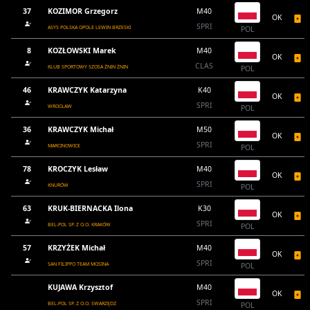
37
KOZIMOR Grzegorz
M40
OK
SPRI
ASYS POLSKA OPOLE LEWIN BRZESKI
POL
8
KOZŁOWSKI Marek
M40
OK
CLAS
KLUB SPORTOWY SZOSA ŻNIN ŻNIN
POL
46
KRAWCZYK Katarzyna
K40
OK
SPRI
WROCŁAW
POL
36
KRAWCZYK Michał
M50
OK
SPRI
MARCINOWICE
POL
78
KROCZYK Lesław
M40
OK
SPRI
KNURÓW
POL
63
KRUK-BIERNACKA Ilona
K30
OK
SPRI
BEL-POL SP. Z O.O. KRAKÓW
POL
57
KRZYŻEK Michał
M40
OK
SPRI
SAN FILIPPO TEAM MOSINA
POL
KUJAWA Krzysztof
M40
OK
SPRI
BEL-POL SP. Z O.O. SWARZĘDZ
POL