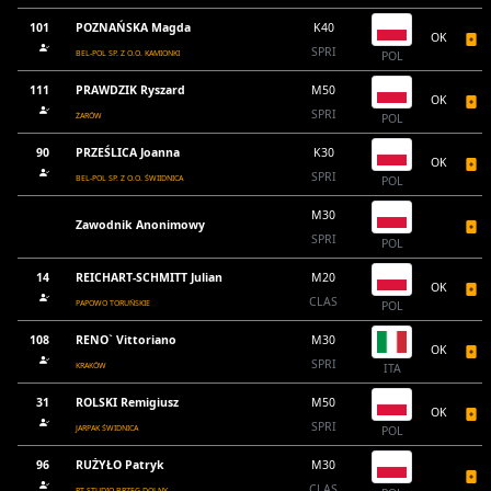
101
POZNAŃSKA Magda
K40
OK
SPRI
BEL-POL SP. Z O.O. KAMIONKI
POL
111
PRAWDZIK Ryszard
M50
OK
SPRI
ŻARÓW
POL
90
PRZEŚLICA Joanna
K30
OK
SPRI
BEL-POL SP. Z O.O. ŚWIIDNICA
POL
M30
Zawodnik Anonimowy
SPRI
POL
14
REICHART-SCHMITT Julian
M20
OK
CLAS
PAPOWO TORUŃSKIE
POL
108
RENO` Vittoriano
M30
OK
SPRI
KRAKÓW
ITA
31
ROLSKI Remigiusz
M50
OK
SPRI
JARPAK ŚWIDNICA
POL
96
RUŻYŁO Patryk
M30
CLAS
PT STUDIO BRZEG DOLNY