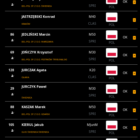
OK
SPRI
BEL-POL SP. Z O.O. ŚWIDNICA
POL
JASTRZĘBSKI Konrad
M40
CLAS
KRAKÓW
POL
86
JEDLIŃSKI Marcin
M50
OK
SPRI
BEL-POL SP. Z O.O. WARSZAWA
POL
69
JOŃCZYK Krzysztof
M30
OK
SPRI
BEL-POL SP. Z O.O. PIOTRKÓW TRYBUNALSKI
POL
128
JURCZAK Agata
K20
OK
CLAS
OŁAWA
POL
JURCZYK Paweł
29
M30
OK
SPRI
POL
ŚWIDNICA
88
KASZAK Marek
M50
OK
SPRI
BEL-POL SP. Z O.O. GDAŃSK
POL
105
KIERUL Jakub
MJunM
OK
SPRI
GLKS ŚWIDNICA ŚWIDNICA
POL