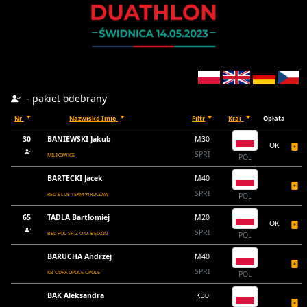
- pakiet odebrany
Nr
Nazwisko Imię
Filtr
Kraj
Opłata
30
BANIEWSKI Jakub
M30
OK
SPRI
MILIKOWICE
POL
BARTECKI Jacek
M40
SPRI
RED-BLUE TEAM WROCŁAW
POL
65
TADLA Bartłomiej
M20
OK
SPRI
BEL-POL SP. Z O.O. BĘDZIN
POL
BARUCHA Andrzej
M40
SPRI
KB ODRA OPOLE OPOLE
POL
BĄK Aleksandra
K30