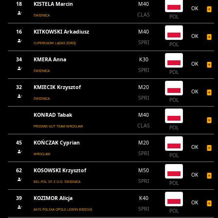
18
KISTELA Marcin
M40
OK
CLAS
ŚWIDNICA
POL
16
KITKOWSKI Arkadiusz
M40
OK
SPRI
SUPERSNOW LĄDEK ZDRÓJ
POL
34
KMERA Anna
K30
OK
SPRI
ŚWIDNICA
POL
32
KMIECIK Krzysztof
M20
OK
SPRI
ŚWIDNICA
POL
KONRAD Tabak
M40
CLAS
PRO3MIX GUT TEAM WROCŁAW
POL
45
KOŃCZAK Cyprian
M20
OK
SPRI
WROCŁAW
POL
62
KOSOWSKI Krzysztof
M50
OK
SPRI
BEL-POL SP. Z O.O. ŚWIDNICA
POL
39
KOZIMOR Alicja
K40
OK
SPRI
ASYS POLSKA OPOLE LEWIN BRZESKI
POL