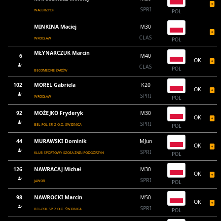
SPRI
WAŁBRZYCH
POL
MINKINA Maciej
M30
CLAS
WROCŁAW
POL
MŁYNARCZUK Marcin
6
M40
OK
CLAS
POL
BECOMEONE ŻARÓW
102
MOREL Gabriela
K20
OK
SPRI
WROCŁAW
POL
92
MOŻEJKO Fryderyk
M30
OK
SPRI
BEL-POL SP. Z O.O. ŚWIDNICA
POL
44
MURAWSKI Dominik
MJun
OK
SPRI
KLUB SPORTOWY SZOSA ŻNIN PODGÓRZYN
POL
126
NAWRACAJ Michał
M30
OK
SPRI
JAWOR
POL
98
NAWROCKI Marcin
M50
OK
SPRI
BEL-POL SP. Z O.O. ŚWIDNICA
POL