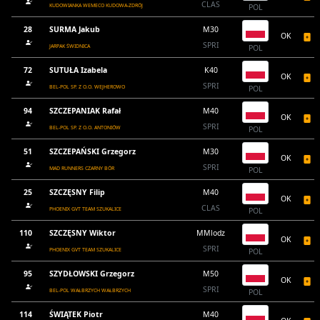
CLAS
KUDOWIANKA WEMECO KUDOWA-ZDRÓJ
POL
28
SURMA Jakub
M30
OK
SPRI
JARPAK ŚWIDNICA
POL
72
SUTUŁA Izabela
K40
OK
SPRI
BEL-POL SP. Z O.O. WEJHEROWO
POL
94
SZCZEPANIAK Rafał
M40
OK
SPRI
BEL-POL SP. Z O.O. ANTONIÓW
POL
51
SZCZEPAŃSKI Grzegorz
M30
OK
SPRI
MAD RUNNERS CZARNY BÓR
POL
25
SZCZĘSNY Filip
M40
OK
CLAS
PHOENIX GVT TEAM SZUKALICE
POL
110
SZCZĘSNY Wiktor
MMlodz
OK
SPRI
PHOENIX GVT TEAM SZUKALICE
POL
95
SZYDŁOWSKI Grzegorz
M50
OK
SPRI
BEL-POL WAŁBRZYCH WAŁBRZYCH
POL
114
ŚWIĄTEK Piotr
M40