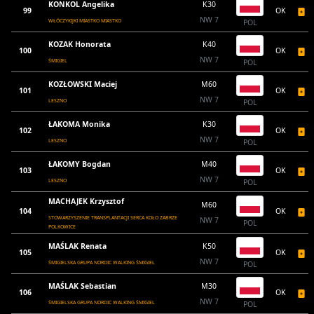
KONKOL Angelika
K30
99
OK
NW 7
WŁÓCZYKIJKI MIASTKO MIASTKO
POL
KOZAK Honorata
K40
100
OK
NW 7
ŚMIGIEL
POL
KOZŁOWSKI Maciej
M60
101
OK
NW 7
LESZNO
POL
ŁAKOMA Monika
K30
102
OK
NW 7
LESZNO
POL
ŁAKOMY Bogdan
M40
103
OK
NW 7
LESZNO
POL
MACHAJEK Krzysztof
M60
104
OK
STOWARZYSZENIE TRANSPLANTACJI SERCA KOŁO ZABRZE
NW 7
POL
POLKOWICE
MAŚLAK Renata
K50
105
OK
NW 7
ŚMIGIELSKA GRUPA NORDIC WALKING ŚMIGIEL
POL
MAŚLAK Sebastian
M30
106
OK
NW 7
ŚMIGIELSKA GRUPA NORDIC WALKING ŚMIGIEL
POL