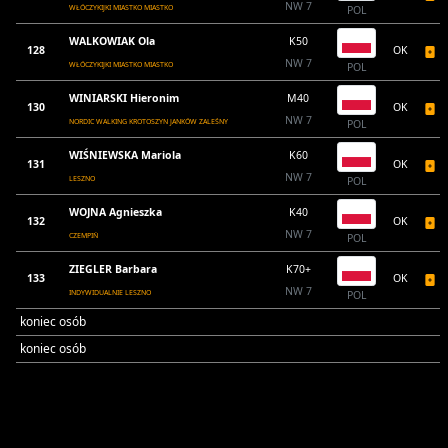
NW 7
WŁÓCZYKIJKI MIASTKO MIASTKO
POL
WALKOWIAK Ola
K50
128
OK
NW 7
WŁÓCZYKIJKI MIASTKO MIASTKO
POL
WINIARSKI Hieronim
M40
130
OK
NW 7
NORDIC WALKING KROTOSZYN JANKÓW ZALEŚNY
POL
WIŚNIEWSKA Mariola
K60
131
OK
NW 7
LESZNO
POL
WOJNA Agnieszka
K40
132
OK
NW 7
CZEMPIŃ
POL
ZIEGLER Barbara
K70+
133
OK
NW 7
INDYWIDUALNIE LESZNO
POL
koniec osób
koniec osób