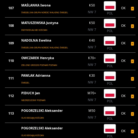
MAŚLANKA Iwona
K50
107
OK
NW 7
ŚMIGIELSKA GRUPA NORDIC WALKING ŚMIGIEL
POL
MATUSZEWSKA Justyna
K50
108
OK
NW 7
INDYWIDUALNIE KOŚCIAN
POL
NADOLNA Ewelina
K40
109
OK
NW 7
ŚMIGIELSKA GRUPA NORDIC WALKING ŚMIGIEL
POL
OWCZAREK Henryka
K70+
110
OK
NW 7
ZIELONE GROSZKI POZNAŃ POZNAN
POL
PAWLAK Adrianna
K30
111
NW 7
ŚMIGIEL
POL
PIDUCH Jan
M70+
112
OK
NW 7
NIEZRZESZONY POZNAŃ
POL
POGORZELSKI Aleksander
M50
113
OK
NW 7
OLKI BIEGAJĄ KOŚCIAN
POL
POGORZELSKI Aleksander
OK
OLKI BIEGAJĄ KOŚCIAN
POL