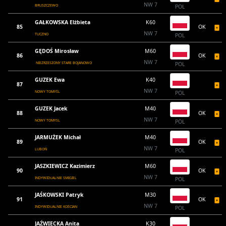
NW 7
BRUSZCZEWO
POL
GAŁKOWSKA Elżbieta
K60
85
OK
NW 7
TUCZNO
POL
GĘDOŚ Mirosław
M60
86
OK
NW 7
NIEZRZESZONY STARE BOJANOWO
POL
GUZEK Ewa
K40
87
NW 7
NOWY TOMYŚL
POL
GUZEK Jacek
M40
88
OK
NW 7
NOWY TOMYSL
POL
JARMUŻEK Michał
M40
89
OK
NW 7
LUBOŃ
POL
JASZKIEWICZ Kazimierz
M60
90
OK
NW 7
INDYWIDUALNIE SMIGIEL
POL
JAŚKOWSKI Patryk
M30
91
OK
NW 7
INDYWIDUALNIE KOŚCIAN
POL
JAŹWIECKA Anita
K30