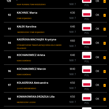
129
OK
NW 7
MUAY RUNNING TEAM WIDZISZEWO
POL
KACHNIC Marta
K30
92
OK
NW 7
STARE BOJANOWO
POL
KAŁEK Karolina
K40
93
OK
NW 7
NIEZRZESZONY STARE BOJANOWO
POL
KASIŃSKA-MACHAJEK Krystyna
K60
94
OK
STOWARZYSZENIE TRANSPLANTACJI SERCA KOŁO ZABRZE
NW 7
POL
POLKOWICE
KOCHANOWICZ Arleta
K40
95
OK
NW 7
NOWE BORÓWKO
POL
KOCHANOWICZ Marcin
M40
96
OK
NW 7
NOWE BORÓWKO
POL
KOLASIŃSKA Aleksandra
K50
97
OK
NW 7
:)) K-WO KRZEMIENIEWO
POL
KOMANOWSKA-DRZAZGA Lilla
K50
98
OK
NW 7
NIEZRZESZONY LESZNO
POL