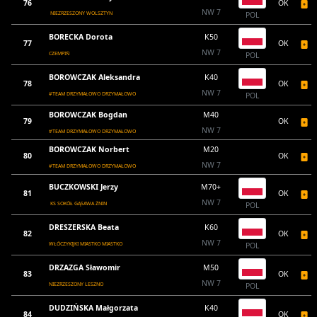
76
OK
NW 7
NIEZRZESZONY WOLSZTYN
POL
BORECKA Dorota
K50
77
OK
NW 7
CZEMPIŃ
POL
BOROWCZAK Aleksandra
K40
78
OK
NW 7
#TEAM DRZYMAŁOWO DRZYMAŁOWO
POL
BOROWCZAK Bogdan
M40
79
OK
NW 7
#TEAM DRZYMAŁOWO DRZYMAŁOWO
BOROWCZAK Norbert
M20
80
OK
NW 7
#TEAM DRZYMAŁOWO DRZYMAŁOWO
BUCZKOWSKI Jerzy
M70+
81
OK
NW 7
KS SOKÓŁ GĄSAWA ŻNIN
POL
DRESZERSKA Beata
K60
82
OK
NW 7
WŁÓCZYKIJKI MIASTKO MIASTKO
POL
DRZAZGA Sławomir
M50
83
OK
NW 7
NIEZRZESZONY LESZNO
POL
DUDZIŃSKA Małgorzata
K40
84
OK