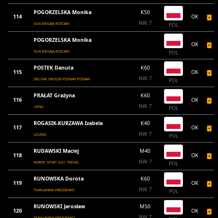
POGORZELSKA Monika
K50
114
OK
NW 7
OLKI BIEGAJĄ KOŚCIAN
POL
POGORZELSKA Monika
OK
OLKI BIEGAJĄ KOŚCIAN
POL
POSTEK Danuta
K60
115
OK
NW 7
ZIELONE GROSZKI POZNAŃ POZNAŃ
POL
PRAŁAT Grażyna
K60
116
OK
NW 7
LIPNO
POL
ROGASIK-KURZAWA Izabela
K40
117
OK
NW 7
LESZNO
POL
RUDAWSKI Maciej
M40
118
OK
NW 7
NORDIC SPORT 2021 TRZCIEL
POL
RUNOWSKA Dorota
K60
119
OK
NW 7
TEAM JANINA DREZDENKO
POL
RUNOWSKI Jarosław
M50
120
OK
NW 7
TEAM JANINA DREZDENKO