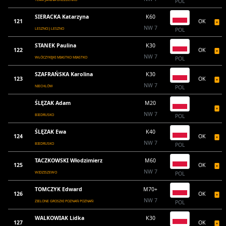
POL
SIERACKA Katarzyna
K60
121
OK
NW 7
LESZNO:) LESZNO
POL
STANEK Paulina
K30
122
OK
NW 7
WŁÓCZYKIJKI MIASTKO MIASTKO
POL
SZAFRAŃSKA Karolina
K30
123
OK
NW 7
NIECHLÓW
POL
ŚLĘZAK Adam
M20
NW 7
BIEDRUSKO
POL
ŚLĘZAK Ewa
K40
124
OK
NW 7
BIEDRUSKO
POL
TACZKOWSKI Włodzimierz
M60
125
OK
NW 7
WIDZISZEWO
POL
TOMCZYK Edward
M70+
126
OK
NW 7
ZIELONE GROSZKI POZNAŃ POZNAŃ
POL
WALKOWIAK Lidka
K30
127
OK