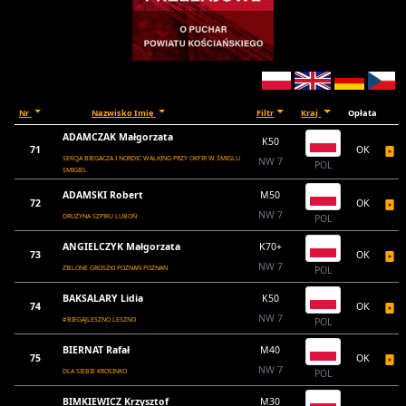
Nr
Nazwisko Imię
Filtr
Kraj
Opłata
ADAMCZAK Małgorzata
K50
71
OK
SEKCJA BIEGACZA I NORDIC WALKING PRZY OKFIR W ŚMIGLU
NW 7
POL
SMIGIEL
ADAMSKI Robert
M50
72
OK
NW 7
DRUŻYNA SZPIKU LUBOŃ
POL
ANGIELCZYK Małgorzata
K70+
73
OK
NW 7
ZIELONE GROSZKI POZNAŃ POZNAN
POL
BAKSALARY Lidia
K50
74
OK
NW 7
#BIEGAJLESZNO LESZNO
POL
BIERNAT Rafał
M40
75
OK
NW 7
DLA SIEBIE KROSINKO
POL
BIMKIEWICZ Krzysztof
M30