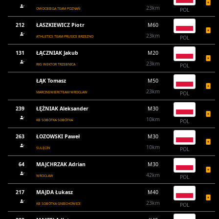
23km
OWOCBIEGA TEAM POZNAŃ
POL
212
ŁASZKIEWICZ Piotr
M60
23km
ATHLETICS TEAM PRUSICE BRZEZNO
POL
131
ŁĄCZNIAK Jakub
M20
23km
RKS WEKTOR TRZEBNICA
POL
ŁĄK Tomasz
M50
23km
MARCINSWIERCTEAM WROCŁAW
POL
239
ŁĘŻNIAK Aleksander
M30
10km
KB SOBÓTKA SOBÓTKA
POL
263
ŁOZOWSKI Paweł
M30
10km
SULĘCIN
POL
64
MAJCHRZAK Adrian
M30
42km
WROCŁAW
POL
217
MAJDA Łukasz
M40
23km
KB SOBÓTKA GNIECHOWICE
POL