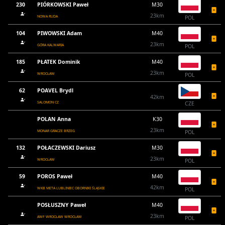
230
PIÓRKOWSKI Paweł
M30
23km
NOWA RUDA
POL
104
PIWOWSKI Adam
M40
23km
GÓRA KALWARIA
POL
185
PŁATEK Dominik
M40
23km
WROCŁAW
POL
62
POAVEL Brydl
42km
SALOMON CZ
CZE
POLAN Anna
K30
23km
MONAR GRACZE BRZEG
POL
132
POŁACZEWSKI Dariusz
M30
23km
WROCŁAW
POL
59
POROS Paweł
M40
42km
WKB META LUBLINIEC OBORNIKI ŚLĄSKIE
POL
POSŁUSZNY Paweł
M40
23km
AWF WROCŁAW WROCŁAW
POL