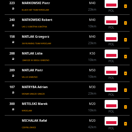
223
MARKOWSKI Piotr
M40
23km
BLACK HAT TEAM WROCŁAW
POL
240
MATKOWSKI Robert
M40
10km
UKS 2 SOBÓTKA SOBÓTKA
POL
158
MATLAK Grzegorz
M40
23km
3M RUNNING TEAM WROCŁAW
POL
288
MATLAK Lidia
K50
10km
ZAWSZE W BIEGU GNIEZNO
POL
289
MATLAK Piotr
M50
10km
VELUX GNIEZNO
POL
107
MATRYBA Adrian
M30
23km
MONAR GRACZE GRACZE
POL
300
METELSKI Marek
M20
10km
WROCŁAW
POL
MICHALAK Rafał
M20
42km
CZEPIELOWICE
POL