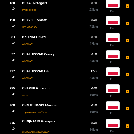
180
BUŁAT Grzegorz
M30
23km
ŚWIEBODZICE
POL
190
BURZEC Tomasz
M40
23km
HFB WROCŁAW
POL
83
BYLINIAK Piotr
M30
42km
WROCŁAW
POL
37
CHAŁUPCZAK Cezary
M50
23km
WROCŁAW
POL
227
CHAŁUPCZAK Lila
K50
23km
WROCŁAW
POL
285
CHARUK Grzegorz
M40
10km
LUBIN
POL
309
CHMIELEWSKI Mariusz
M30
10km
STAJNIAKTEAM CHRÓŚCICE
POL
CHOJNACKI Grzegorz
276
M40
10km
POL
CHOJNACKI TEAM WROCŁAW