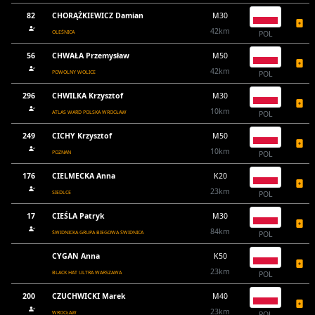
82
CHORĄŻKIEWICZ Damian
M30
42km
OLEŚNICA
POL
56
CHWAŁA Przemysław
M50
42km
POWOLNY WOLICE
POL
296
CHWILKA Krzysztof
M30
10km
ATLAS WARD POLSKA WROCŁAW
POL
249
CICHY Krzysztof
M50
10km
POZNAN
POL
176
CIELMECKA Anna
K20
23km
SIEDLCE
POL
17
CIEŚLA Patryk
M30
84km
ŚWIDNICKA GRUPA BIEGOWA ŚWIDNICA
POL
CYGAN Anna
K50
23km
BLACK HAT ULTRA WARSZAWA
POL
200
CZUCHWICKI Marek
M40
23km
WROCŁAW
POL