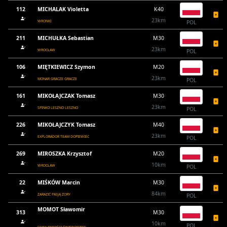
112
MICHALAK Violetta
K40
23km
WRONKI
POL
211
MICHUŁKA Sebastian
M30
23km
WROCŁAW
POL
106
MIĘTKIEWICZ Szymon
M20
23km
MONAR GRACZE GRACZE
POL
161
MIKOŁAJCZAK Tomasz
M30
23km
SPINKO LESZNO LESZNO
POL
226
MIKOŁAJCZYK Tomasz
M40
23km
EXPLORADOR TEAM DOPIEWIEC
POL
269
MIROSZKA Krzysztof
M20
10km
WROCŁAW
POL
22
MIŚKÓW Marcin
M30
84km
ZARAZIĆ PASJĄ ŻORY
POL
MOMOT Sławomir
313
M30
10km
POL