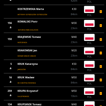
42km
POL
KOSTRZEWSKA Marta
K30
84km
AKTYWNY OSTRZESZÓW OSTRZESZÓW
POL
KOWALSKI Piotr
156
M30
23km
POL
BEFORYA PARIS BOLEŚCIN
KRAJEWSKI Tomasz
M40
150
23km
MOŚCIENICA
POL
KRAKOWIAK Jan
M20
23km
MONAR GRACZE GRACZE
POL
5
KRUK Katarzyna
K50
84km
JAROSZÓW
POL
16
KRUK Wacław
M50
84km
KB SOBÓTKA ŚWIDNICA
POL
259
KRUPA Krzysztof
M50
10km
SULISTROWICE
POL
134
KRUPIANIK Tomasz
M40