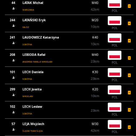
44
LATAK Michał
M40
42km
WARSZAWA
POL
244
LATAŃSKI Eryk
M20
10km
KALISZ
POL
241
LAUDOWICZ Katarzyna
K40
10km
SOBÓTKA
POL
208
LEBIODA Rafał
M40
23km
ANSÉRINE FAMILLE WROCŁAW
POL
101
LECH Daniela
K30
23km
SOBÓTKA
POL
299
LECH Jowita
K20
10km
WROCŁAW
POL
102
LECH Lesław
23km
SOBÓTKA
POL
57
LEJA Wojciech
M30
42km
ŚLĘZAK TEAM ŚLĘZA
POL