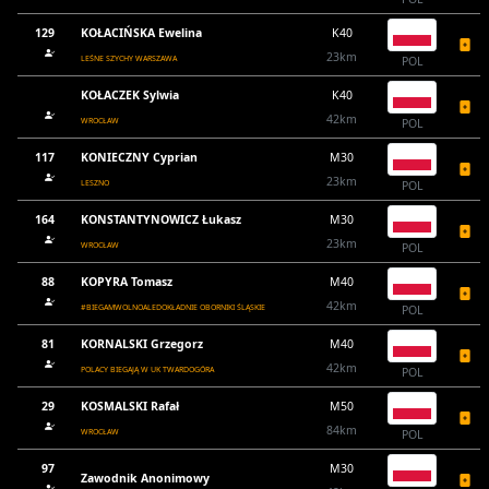
129
KOŁACIŃSKA Ewelina
K40
23km
LEŚNE SZYCHY WARSZAWA
POL
KOŁACZEK Sylwia
K40
42km
WROCŁAW
POL
117
KONIECZNY Cyprian
M30
23km
LESZNO
POL
164
KONSTANTYNOWICZ Łukasz
M30
23km
WROCŁAW
POL
88
KOPYRA Tomasz
M40
42km
#BIEGAMWOLNOALEDOKŁADNIE OBORNIKI ŚLĄSKIE
POL
81
KORNALSKI Grzegorz
M40
42km
POLACY BIEGAJĄ W UK TWARDOGÓRA
POL
29
KOSMALSKI Rafał
M50
84km
WROCŁAW
POL
97
M30
Zawodnik Anonimowy