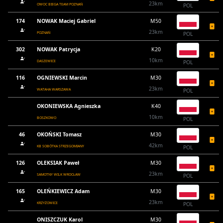
23km
OWOC BIEGA TEAM POZNAŃ
POL
174
NOWAK Maciej Gabriel
M50
23km
POZNAŃ
POL
302
NOWAK Patrycja
K20
10km
DASZEWICE
POL
116
OGNIEWSKI Marcin
M30
23km
WATAHA WARSZAWA
POL
OKONIEWSKA Agnieszka
K40
10km
BOSZKOWO
POL
46
OKOŃSKI Tomasz
M30
42km
KB SOBÓTKA STRZEGOMIANY
POL
126
OLEKSIAK Paweł
M30
23km
SAMOTNY WILK WROCŁAW
POL
165
OLEŃKIEWICZ Adam
M30
23km
KRZYŻOWICE
POL
ONISZCZUK Karol
M30