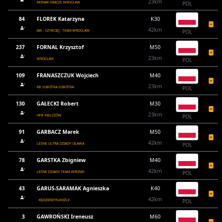
23km
MONAR GRACZE WROCŁAW
POL
84
FLOREK Katarzyna
K30
42km
AW - SZYBCIEJ - TEAM WROCŁAW
POL
237
FORNAL Krzysztof
M50
23km
WROCŁAW
POL
109
FRANASZCZUK Wojciech
M40
23km
KB SOBÓTKA SOBÓTKA
POL
130
GAŁECKI Robert
M30
23km
HFB KIEŁCZÓW
POL
91
GARBACZ Marek
M50
42km
LEŚNE ULTRA DZIADY OŁAWA
POL
78
GARSTKA Zbigniew
M40
42km
LEŚNE DZIADY TEAM WRONKI
POL
43
GARUS-SARAMAK Agnieszka
K40
42km
KĘDZIERZYN-KOŹLE
POL
3
GAWROŃSKI Ireneusz
M60