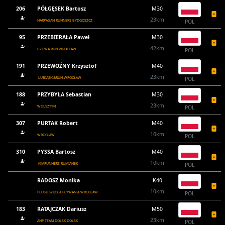
206
PÓŁGĘSEK Bartosz
M30
23km
HARPAGAN RUNNERS BYDGOSZCZ
POL
95
PRZEBIERAŁA Paweł
M30
42km
BZOWA RUN WROCŁAW
POL
191
PRZEWOŹNY Krzysztof
M40
23km
LUBIĄSKI&RUN WROCŁAW
POL
188
PRZYBYŁA Sebastian
M30
23km
WOLSZTYN
POL
307
PURTAK Robert
M40
10km
WROCŁAW
POL
310
PYSSA Bartosz
M40
10km
KIMRUNNERS RUMIANEK
POL
RADOSZ Monika
K40
10km
PLUSK SZKOŁA PŁYWANIA WROCŁAW
POL
183
RATAJCZAK Dariusz
M50
23km
ANP TEAM DOLSK DOLSK
POL