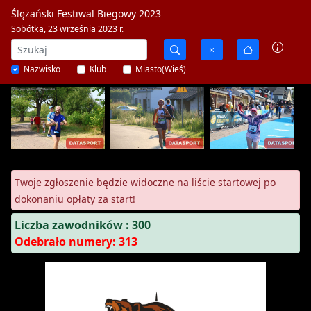
Ślężański Festiwal Biegowy 2023
Sobótka, 23 września 2023 r.
Nazwisko
Klub
Miasto(Wieś)
Twoje zgłoszenie będzie widoczne na liście startowej po
dokonaniu opłaty za start!
Liczba zawodników : 300
Odebrało numery: 313