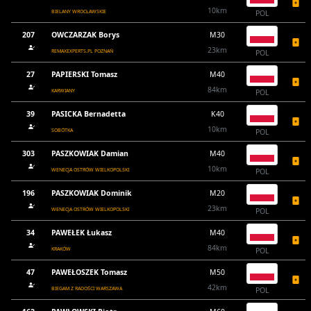
10km
BIELANY WROCŁAWSKIE
POL
207
OWCZARZAK Borys
M30
23km
REMAXEXPERTS.PL POZNAŃ
POL
27
PAPIERSKI Tomasz
M40
84km
KARWIANY
POL
39
PASICKA Bernadetta
K40
10km
SOBÓTKA
POL
303
PASZKOWIAK Damian
M40
10km
WENECJA OSTRÓW WIELKOPOLSKI
POL
196
PASZKOWIAK Dominik
M20
23km
WENECJA OSTRÓW WIELKOPOLSKI
POL
34
PAWEŁEK Łukasz
M40
84km
KRAKÓW
POL
47
PAWEŁOSZEK Tomasz
M50
42km
BIEGAM Z RADOŚCI WARSZAWA
POL