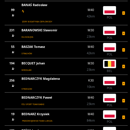
BANAŚ Radosław
99
M40
42km
POL
IZERY BOGATYNIA CIEPŁOWODY
231
BARANOWSKI Slawomir
M30
23km
DŁUGOŁĘKA
POL
55
BASZAK Tomasz
M40
42km
STRACHÓW
POL
194
BECQUET Johan
M30
23km
WROCŁAW
BEL
BEDNARCZYK Magdalena
256
K30
10km
POL
STRZEGOM
BEDNARCZYK Paweł
M40
23km
PZU SPORT TEAM BABKI
POL
19
BEDNARZ Krzysiek
M40
84km
PRZEDWOJEWSKI TEAM LUBSZA
POL