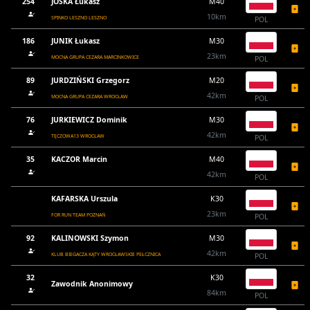
254
JÓSKA Łukasz
M40
10km
SPINKO LESZNO LESZNO
POL
186
JUNIK Łukasz
M30
23km
MOCNA GRUPA CEZARA MARCINKOWICE
POL
89
JURDZIŃSKI Grzegorz
M20
42km
MOCNA GRUPA CEZARA WROCŁAW
POL
76
JURKIEWICZ Dominik
M30
42km
TĘCZOWA13 WROCŁAW
POL
35
KACZOR Marcin
M40
42km
POL
KAFARSKA Urszula
K30
23km
FOR RUN TEAM POZNAŃ
POL
92
KALINOWSKI Szymon
M30
42km
KLUB BIEGACZA KĄTY WROCŁAWSKIE PEŁCZNICA
POL
32
K30
Zawodnik Anonimowy
84km
POL