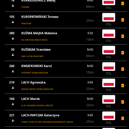
18
KURASZKIEWICZ Błażej
M40
84km
POZNAŃ
POL
105
KUROPATWIŃSKI Tomasz
23km
WROCŁAW
POL
280
KUŹMA MAJDA Malwina
K30
10km
KB SOBÓTKA GNIECHOWICE
POL
30
KUŹMIAK Stanisław
M40
84km
ŻARY ULTRA SPAM ŻARY
POL
260
KWIATKOWSKI Karol
M40
10km
RYDWANY OGNIA WROCŁAW
POL
219
LACH Agnieszka
K40
23km
MOCNA GRUPA CEZARA WROCŁAW
POL
166
LACH Marek
M40
23km
ELITE RUNNERS ROGÓW SOBÓCKI
POL
221
LACH-PAPCIAK Katarzyna
K40
23km
FORGE YOUR FUTURE /BIEGAMDLAZDROWIA.PL JAWOR
POL