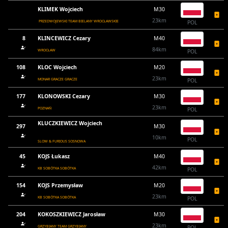
KLIMEK Wojciech
M30
23km
PRZEDWOJEWSKI TEAM BIELANY WROCŁAWSKIE
POL
8
KLINCEWICZ Cezary
M40
84km
WROCŁAW
POL
108
KLOC Wojciech
M20
23km
MONAR GRACZE GRACZE
POL
177
KLONOWSKI Cezary
M30
23km
POZNAŃ
POL
KLUCZKIEWICZ Wojciech
297
M30
10km
POL
SLOW & FURIOUS SOSNOWA
45
KOJS Łukasz
M40
42km
KB SOBÓTKA SOBÓTKA
POL
154
KOJS Przemysław
M20
23km
KB SOBÓTKA SOBÓTKA
POL
204
KOKOSZKIEWICZ Jarosław
M30
23km
GRZYBIANY TEAM GRZYBIANY
POL