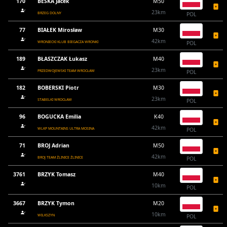
170
BEŚKA Jacek
M50
23km
BRZEG DOLNY
POL
77
BIAŁEK Mirosław
M30
42km
WRONIECKI KLUB BIEGACZA WRONKI
POL
189
BŁASZCZAK Łukasz
M40
23km
PRZEDWOJEWSKI TEAM WROCŁAW
POL
182
BOBERSKI Piotr
M30
23km
STABELKI WROCŁAW
POL
96
BOGUCKA Emilia
K40
42km
WLKP MOUNTAINS ULTRA MOSINA
POL
71
BROJ Adrian
M50
42km
BROJ TEAM ŹLINICE ŹLINICE
POL
3761
BRZYK Tomasz
M40
10km
POL
3667
BRZYK Tymon
M20
10km
WILKSZYN
POL