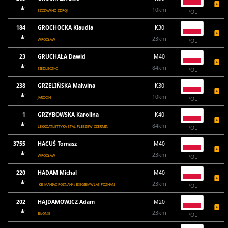
10km
SZCZAWNO ZDRÓJ
POL
184
GROCHOCKA Klaudia
K30
23km
WROCŁAW
POL
23
GRUCHAŁA Dawid
M40
84km
SIEDLECZKO
POL
238
GRZELIŃSKA Malwina
K30
10km
JAROCIN
POL
1
GRZYBOWSKA Karolina
K40
84km
LEKKOATLETTYKA STAL PLESZEW CZERMIN
POL
3755
HACUŚ Tomasz
M40
23km
WROCŁAW
POL
220
HADAM Michal
M40
23km
KB MANIAC POZNAŃ/#BIEGIEMWLAS POZNAŃ
POL
202
HAJDAMOWICZ Adam
M20
23km
BŁONIE
POL