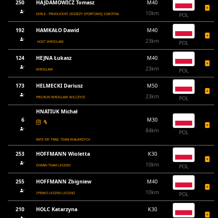
250
HAJDAMOWICZ Tomasz
M40
10km
EERLE - PRODUCENT ODZIEŻY SPORTOWEJ SOBÓTKA
POL
192
HAMKAŁO Dawid
M40
23km
HOST WROCŁAW
POL
124
HEJNA Łukasz
M40
23km
WROCŁAW
POL
173
HELMECKI Dariusz
M50
23km
PRO-RUN WROCŁAW WILCZYCE
POL
HNATIUK Michał
6
M30
84km
POL
RATE MY TRAIL TEAM WAŁBRZYCH
253
HOFFMANN Wioletta
K30
10km
DOMIN TEAM LESZNO
POL
255
HOFFMANN Zbigniew
M40
10km
SPINKO LESZNO LESZNO
POL
210
HOLC Katarzyna
K30