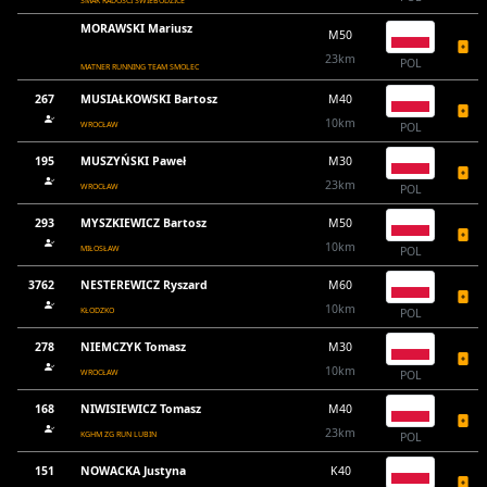
SMAK RADOŚCI ŚWIEBODZICE
MORAWSKI Mariusz
M50
23km
POL
MATNER RUNNING TEAM SMOLEC
267
MUSIAŁKOWSKI Bartosz
M40
10km
WROCŁAW
POL
195
MUSZYŃSKI Paweł
M30
23km
WROCŁAW
POL
293
MYSZKIEWICZ Bartosz
M50
10km
MIŁOSŁAW
POL
3762
NESTEREWICZ Ryszard
M60
10km
KŁODZKO
POL
278
NIEMCZYK Tomasz
M30
10km
WROCŁAW
POL
168
NIWISIEWICZ Tomasz
M40
23km
KGHM ZG RUN LUBIN
POL
151
NOWACKA Justyna
K40