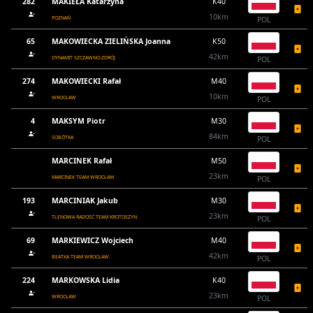
282
MAKIEŁA Katarzyna
K40
10km
POZNAŃ
POL
65
MAKOWIECKA ZIELIŃSKA Joanna
K50
42km
DYNAMIT SZCZAWNO-ZDRÓJ
POL
274
MAKOWIECKI Rafał
M40
10km
WROCŁAW
POL
4
MAKSYM Piotr
M30
84km
SOBÓTKA
POL
MARCINEK Rafał
M50
23km
MARCINEK TEAM WROCŁAW
POL
193
MARCINIAK Jakub
M30
23km
TLENOWA RADOŚĆ TEAM KROTOSZYN
POL
69
MARKIEWICZ Wojciech
M40
42km
BEATKA TEAM WROCŁAW
POL
224
MARKOWSKA Lidia
K40
23km
WROCŁAW
POL