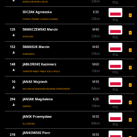
23km
BANDA GRUDNIA LUBLIN
POL
IDCZAK Agnieszka
K30
23km
FITNESS PIEKARY LEGNICA LEGNICA
POL
125
IWANCZEWSKI Marcin
M40
23km
WROCŁAW
POL
152
IWANIUK Marcin
M40
23km
WARSZAWA
POL
148
JABŁOŃSKI Kazimierz
M60
10km
SPRINTER PRĄDY PRĄDY KOŁO OPOLA
POL
10
JANAS Wojciech
M30
84km
BIELAWSKA AKADEMIA BIEGANIA DZIERŻONIÓW
POL
294
JANIAK Magdalena
K20
10km
KARPACZ
POL
JANIK Przemysław
M30
84km
KLUCZBORK
POL
JANKOWSKI Piotr
218
M30