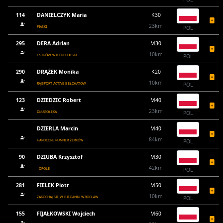
114
DANIELCZYK Maria
K30
23km
PIASKI
POL
295
DERA Adrian
M30
10km
OSTRÓW WIELKOPOLSKI
POL
290
DRĄŻEK Monika
K20
10km
RAJSPORT ACTIVE BEŁCHATÓW
POL
123
DZIEDZIC Robert
M40
23km
DŁUGOŁĘKA
POL
DZIERLA Marcin
M40
84km
HARDCORE RUNNER ŻERKÓW
POL
90
DZIUBA Krzysztof
M30
42km
OPOLE
POL
281
FIELEK Piotr
M50
10km
ZAKOCHAJ SIĘ W BIEGANIU WROCŁAW
POL
155
FIJAŁKOWSKI Wojciech
M60