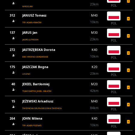
23km
POL
WROCŁAW
312
JANUSZ Tomasz
M40
10km
TRY AGAIN KRAKÓW
POL
137
JARUS Jan
M30
23km
JAGRO JUTROSIN
POL
272
JASTRZĘBSKA Dorota
K40
10km
BBC KROSNO ODRZAŃSKIE
POL
175
JASZCZAK Bogna
K20
23km
LESZNO
POL
40
JEKIEL Bartłomiej
M20
42km
TEAM BARTEK JEKIEL MIŁKÓW
POL
15
JEŻEWSKI Arkadiusz
M40
84km
ŚWIDNICKA GRUPA BIEGOWA ŚWIDNICA
POL
264
JOHN Milena
K40
10km
TRY AGAIN POZNAŃ
POL