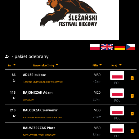
- pakiet odebrany
Nr
Nazwisko Imię
Filtr
Kraj
86
ADLER Łukasz
M30
42km
LESZ NO LIMITS RUNNERS WILKOWICE
POL
113
BAJONCZAK Adam
M20
23km
WROCŁAW
POL
213
BALCERZAK Sławomir
M30
23km
BALCERZAK RUNNING TEAM WROCŁAW
POL
BALWIERCZAK Piotr
M30
84km
RATE MY TRAIL TEAM WROCŁAW
POL