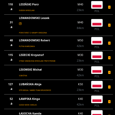
110
LESIŃSKI Piotr
M40
23km
EVIDEN WROCŁAW
POL
LEWANDOWSKI Leszek
31
M40
84km
POL
POWSTAŃCY Z KANAPY BRZEZINA
48
LEWANDOWSKI Robert
M50
42km
PUTKA WARSZAWA
POL
115
LISIECKI Krzysztof
M30
23km
STRAŻ GRANICZNA WROCŁAW PRZYSTRONIE
POL
LISOWSKI Michał
M30
42km
SOBÓTKA
POL
127
LUBAŃSKA Alicja
K50
23km
DTR BIEGA / MARIO TEAM BRUKOWICE
POL
52
ŁAMPIKA Kinga
K40
42km
GOOD MOVE SMOLEC
POL
ŁASOCHA Kamila
K40