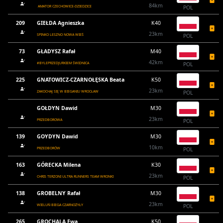
84km
AMATOR CZECHOWICE-DZIEDZICE
POL
209
GIEŁDA Agnieszka
K40
23km
SPINKO LESZNO NOWA WIEŚ
POL
73
GŁADYSZ Rafał
M40
42km
#BYLEPRZEDJURKIEM ŚWIDNICA
POL
225
GNATOWICZ-CZARNOŁĘSKA Beata
K50
23km
ZAKOCHAJ SIĘ W BIEGANIU WROCŁAW
POL
GOŁDYN Dawid
M30
23km
PRZEDBOROWA
POL
139
GOYDYN Dawid
M30
10km
PRZEDBORÓW
POL
163
GÓRECKA Milena
K30
23km
CHRIS TERZONI ULTRA RUNNERS TEAM WRONKI
POL
138
GROBELNY Rafał
M30
23km
WIELUŃ BIEGA CZARNOŻYŁY
POL
265
GROCHALA Ewa
K50