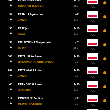
162
PAWŁOWSKI Piotr
M60
23km
BIEGOWA ŚWIDNICA ŚWIDNICA
POL
94
PERMUS Agnieszka
K40
42km
WROCŁAW
POL
50
PERZ Jan
M20
42km
KOSZALIN
POL
38
PIELIZYŃSKA Małgorzata
K20
23km
SOBÓTKA
POL
305
PIETRUSZKA Paweł
M40
10km
LEKKOATLETTYKA STAL PLESZEW WROCŁAW
POL
284
PIETRYGAŁA Robert
M40
10km
WROCŁAW
POL
63
PIJANOWSKI Paweł
M40
42km
KUDOWA-ZDRÓJ
POL
314
PINCIUREK Paulina
K30
10km
SMAK RADOŚCI ŚWIEBODZICE
POL