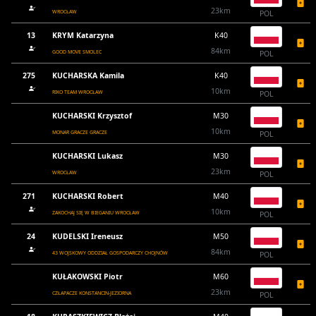
23km
WROCŁAW
POL
13
KRYM Katarzyna
K40
84km
GOOD MOVE SMOLEC
POL
275
KUCHARSKA Kamila
K40
10km
RIKO TEAM WROCŁAW
POL
KUCHARSKI Krzysztof
M30
10km
MONAR GRACZE GRACZE
POL
KUCHARSKI Lukasz
M30
23km
WROCŁAW
POL
271
KUCHARSKI Robert
M40
10km
ZAKOCHAJ SIĘ W BIEGANIU WROCŁAW
POL
24
KUDELSKI Ireneusz
M50
84km
43 WOJSKOWY ODDZIAŁ GOSPODARCZY CHOJNÓW
POL
KUŁAKOWSKI Piotr
M60
23km
CZŁAPACZE KONSTANCIN-JEZIORNA
POL