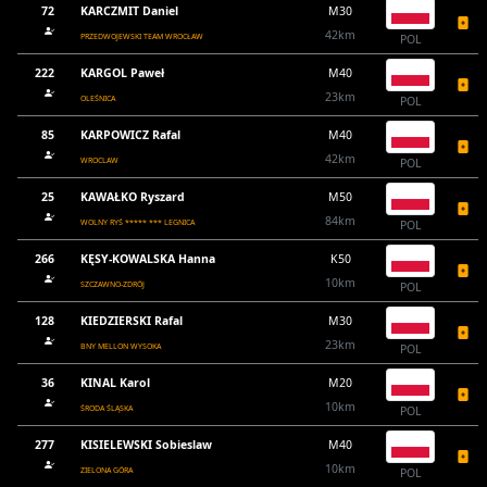
72
KARCZMIT Daniel
M30
42km
PRZEDWOJEWSKI TEAM WROCŁAW
POL
222
KARGOL Paweł
M40
23km
OLEŚNICA
POL
85
KARPOWICZ Rafal
M40
42km
WROCLAW
POL
25
KAWAŁKO Ryszard
M50
84km
WOLNY RYŚ ***** *** LEGNICA
POL
266
KĘSY-KOWALSKA Hanna
K50
10km
SZCZAWNO-ZDRÓJ
POL
128
KIEDZIERSKI Rafal
M30
23km
BNY MELLON WYSOKA
POL
36
KINAL Karol
M20
10km
ŚRODA ŚLĄSKA
POL
277
KISIELEWSKI Sobieslaw
M40
10km
ZIELONA GÓRA
POL