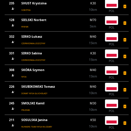
235
SHUST Krystsina
K30
10km
SOBÓTKA
POL
128
SIELSKI Norbert
M70
5km
RYBNIK
POL
332
SIRKO Łukasz
M40
15km
CZERWIONKA-LESZCZYNY
POL
331
SIRKO Sabina
K30
15km
CZERWIONKA-LESZCZYNY
POL
308
SKÓRA Szymon
M40
15km
NYSA
POL
226
SKUBIKOWSKI Tomasz
M40
10km
DOMAT NYSA GŁUCHOŁAZY
POL
245
SMOLSKI Kamil
M30
10km
PRUDNIK
POL
211
SOSULSKA Janina
K50
10km
RUNNERS TEAM NYSA WŁODARY
POL