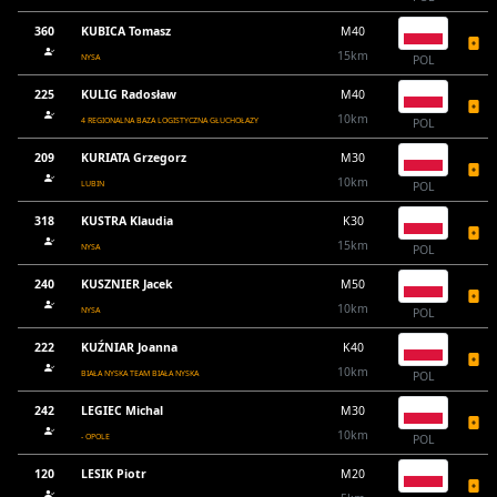
360
KUBICA Tomasz
M40
15km
NYSA
POL
225
KULIG Radosław
M40
10km
4 REGIONALNA BAZA LOGISTYCZNA GŁUCHOŁAZY
POL
209
KURIATA Grzegorz
M30
10km
LUBIN
POL
318
KUSTRA Klaudia
K30
15km
NYSA
POL
240
KUSZNIER Jacek
M50
10km
NYSA
POL
222
KUŹNIAR Joanna
K40
10km
BIAŁA NYSKA TEAM BIAŁA NYSKA
POL
242
LEGIEC Michal
M30
10km
- OPOLE
POL
120
LESIK Piotr
M20