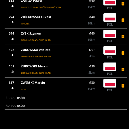
363
ZAPAŁA Paweł
M40
15km
TYMOTEUSZ TEAM CHRÓŚCINA CHRÓŚCINA
POL
224
ZIÓŁKOWSKI Łukasz
M40
10km
PRUDNIK
POL
314
ZYŚK Szymon
M40
15km
GKS GŁUCHOŁAZY GŁUCHOŁAZY
POL
122
ŻUKOWSKA Wioleta
K30
5km
ZHR GŁUCHOŁAZY GŁUCHOŁAZY
POL
101
ŻUKOWSKI Marcin
M30
5km
ZHR GŁUCHOŁAZY GŁUCHOŁAZY
POL
367
ŻWIRSKI Marcin
M30
15km
NYSA
POL
koniec osób
koniec osób