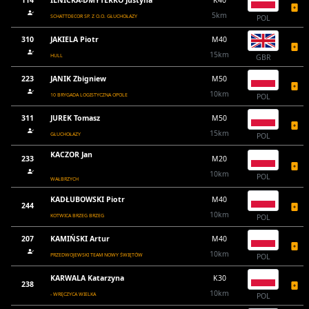
114
ILNICKA-DMYTERKO Justyna
K40
5km
SCHATTDECOR SP. Z O.O. GŁUCHOŁAZY
POL
310
JAKIELA Piotr
M40
15km
HULL
GBR
223
JANIK Zbigniew
M50
10km
10 BRYGADA LOGISTYCZNA OPOLE
POL
311
JUREK Tomasz
M50
15km
GŁUCHOŁAZY
POL
KACZOR Jan
233
M20
10km
POL
WAŁBRZYCH
KADŁUBOWSKI Piotr
M40
244
10km
KOTWICA BRZEG BRZEG
POL
207
KAMIŃSKI Artur
M40
10km
PRZEDWOJEWSKI TEAM NOWY ŚWIĘTÓW
POL
KARWALA Katarzyna
K30
238
10km
- WRĘCZYCA WIELKA
POL