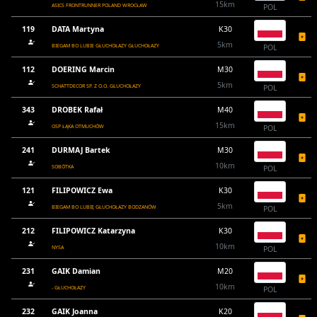
15km
ASICS FRONTRUNNER POLAND WROCŁAW
POL
119
DATA Martyna
K30
5km
BIEGAM BO LUBIE GŁUCHOŁAZY GŁUCHOŁAZY
POL
112
DOERING Marcin
M30
5km
SCHATTDECOR SP. Z O.O. GŁUCHOŁAZY
POL
343
DROBEK Rafał
M40
15km
OSP ŁĄKA OTMUCHÓW
POL
241
DURMAJ Bartek
M30
10km
SOBÓTKA
POL
121
FILIPOWICZ Ewa
K30
5km
BIEGAM BO LUBIĘ GŁUCHOŁAZY BODZANÓW
POL
212
FILIPOWICZ Katarzyna
K30
10km
NYSA
POL
231
GAIK Damian
M20
10km
- GŁUCHOŁAZY
POL
232
GAIK Joanna
K20