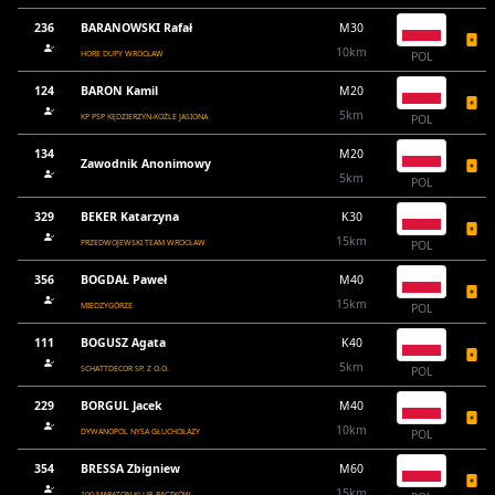
236
BARANOWSKI Rafał
M30
10km
HORE DUPY WROCŁAW
POL
124
BARON Kamil
M20
5km
KP PSP KĘDZIERZYN-KOŹLE JASIONA
POL
134
M20
Zawodnik Anonimowy
5km
POL
329
BEKER Katarzyna
K30
15km
PRZEDWOJEWSKI TEAM WROCŁAW
POL
356
BOGDAŁ Paweł
M40
15km
MIEDZYGÓRZE
POL
111
BOGUSZ Agata
K40
5km
SCHATTDECOR SP. Z O.O.
POL
229
BORGUL Jacek
M40
10km
DYWANOPOL NYSA GŁUCHOŁAZY
POL
354
BRESSA Zbigniew
M60
15km
100 MARATON KLUB PACZKÓW