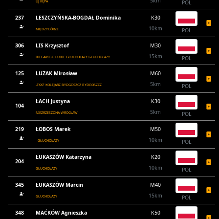
5km
UJ KĘPA
POL
237
LESZCZYŃSKA-BOGDAŁ Dominika
K30
10km
MIĘDZYGÓRZE
POL
306
LIS Krzysztof
M30
15km
BIEGAM BO LUBIE GŁUCHOŁAZY GŁUCHOŁAZY
POL
125
LUZAK Mirosław
M60
5km
-TKKF KOLEJARZ BYDGOSZCZ BYDGOSZCZ
POL
ŁACH Justyna
K30
104
5km
NIEZRZESZONA WROCŁAW
POL
219
ŁOBOS Marek
M50
10km
- GŁUCHOŁAZY
POL
ŁUKASZÓW Katarzyna
K20
204
10km
GŁUCHOŁAZY
POL
345
ŁUKASZÓW Marcin
M40
15km
GŁUCHOŁAZY
POL
348
MAĆKÓW Agnieszka
K50