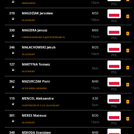
15km
PAKOSŁAWICE
POL
210
MAGDZIAK Jarosław
M50
10km
GŁUCHOŁAZY
POL
330
MAGIERA Janusz
M60
15km
FORMA WODZISŁAW ŚLĄSKI WODZISŁAW ŚL
POL
246
MAŁACHOWSKI Jakub
M20
10km
GŁUCHOŁAZY
POL
127
MARTYNA Tomasz
5km
GŁUCHOŁAZY
POL
362
MAZURCZAK Piotr
M40
15km
KP PSP BRZEG GRODKÓW
POL
115
MENCEL Aleksandra
K30
5km
SCHATTDECOR SP. Z O.O. GŁUCHOŁAZY
POL
301
MERES Mateusz
M30
15km
GŁUCHOŁAZY
POL
349
MIKODA Stanisław
M40