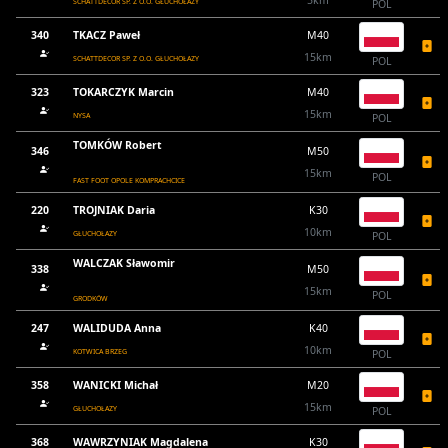
5km
SCHATTDECOR SP. Z O.O. GŁUCHOŁAZY
POL
340
TKACZ Paweł
M40
15km
SCHATTDECOR SP. Z O.O. GŁUCHOŁAZY
POL
323
TOKARCZYK Marcin
M40
15km
NYSA
POL
TOMKÓW Robert
346
M50
15km
POL
FAST FOOT OPOLE KOMPRACHCICE
220
TROJNIAK Daria
K30
10km
GŁUCHOŁAZY
POL
WALCZAK Sławomir
338
M50
15km
POL
GRODKÓW
247
WALIDUDA Anna
K40
10km
KOTWICA BRZEG
POL
358
WANICKI Michał
M20
15km
GŁUCHOŁAZY
POL
368
WAWRZYNIAK Magdalena
K30