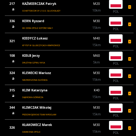
217
KAŹMIERCZAK Patryk
M20
10km
SCHATTDECOR SP. Z O.O. GŁUCHOŁAZY
POL
336
KERN Ryszard
M30
15km
KB ODRA OPOLE KOTÓRZ MAŁY
POL
KIEDYCZ Łukasz
M40
321
15km
KP PSP W GŁUBCZYCACH KRAPKOWICE
POL
108
KIEŁB Jerzy
M60
5km
DRUŻYNA SZPIKU NYSA
POL
324
KLEWICKI Mariusz
M30
15km
NIEZRZESZONA OLEŚNICA
POL
315
KLIM Katarzyna
K40
15km
DĄBROWA GÓRNICZA
POL
344
KLIMCZAK Mikołaj
M30
15km
PRZEDWOJEWSKI TEAM WROCŁAW
POL
KŁAKOWICZ Marek
M30
326
15km
DAMBONIA OPOLE
POL