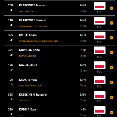
208
KŁAKOWICZ Mariusz
M40
10km
NOWY ŚWIĘTÓW
POL
110
KŁAKOWICZ Tomasz
M20
5km
FUNDACJA NAKOLE GŁUCHOŁAZY
POL
355
KMIEĆ Adam
M30
15km
ODDZIAŁ ZEWNĘTRZNY LUBLINIEC LUBLINIEC
POL
351
KOWALIK Anna
K30
15km
TURYŚCI LUBLINIEC
POL
126
KOZIEL Jakub
M30
15km
POL
106
KRUK Tomasz
M40
5km
SPORT GENERATION NYSA
POL
313
KRZESIŃSKI Ryszard
M50
15km
GŁUCHOŁAZY
POL
359
KUBICA Ewa
K30
15km
NYSA
POL