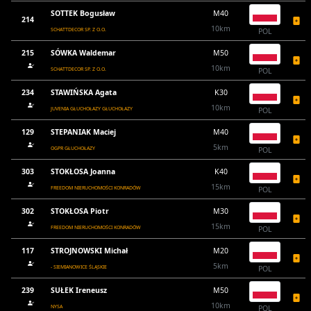
SOTTEK Bogusław
M40
214
10km
SCHATTDECOR SP. Z O.O.
POL
215
SÓWKA Waldemar
M50
10km
SCHATTDECOR SP. Z O.O.
POL
234
STAWIŃSKA Agata
K30
10km
JUVENIA GŁUCHOŁAZY GŁUCHOŁAZY
POL
129
STEPANIAK Maciej
M40
5km
OGPR GŁUCHOŁAZY
POL
303
STOKŁOSA Joanna
K40
15km
FREEDOM NIERUCHOMOŚCI KONRADÓW
POL
302
STOKŁOSA Piotr
M30
15km
FREEDOM NIERUCHOMOŚCI KONRADÓW
POL
117
STROJNOWSKI Michał
M20
5km
- SIEMIANOWICE ŚLĄSKIE
POL
239
SUŁEK Ireneusz
M50
10km
NYSA
POL