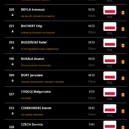
POL
320
BRYLA Ireneusz
M30
15km
NIE MA LIPY !!(DOMECKO) DOMECKO
POL
221
BUCHERT Filip
M20
10km
JUVENIA GŁUCHOŁAZY GŁUCHOŁAZY
POL
353
BUDZIŃSKI Rafał
M30
15km
KP PSP KĘDZIERZYN-KOŹLE KRAPKOWICE
POL
105
BUKAŁA Anatol
M50
5km
KTN GŁUCHOŁAZY GŁUCHOŁAZY
POL
350
BURY Jarosław
M30
15km
ODDZIAŁ ZEWNĘTRZNY LUBLINIEC LUBLINIEC
POL
CHOŁUJ Małgorzata
K50
327
15km
SZCZODRE
POL
312
CZARKOWSKI Daniel
M40
15km
OSP BĄKÓW GRODKÓW
POL
CZECH Dorota
K40
328