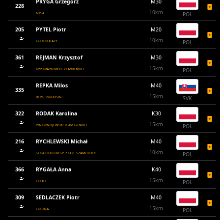
PRYGA Grzegorz
M30
228
10km
NYSA
POL
205
PYTEL Piotr
M20
10km
GŁUCHOŁAZY
POL
361
REJMAN Krzysztof
M30
15km
KPP KRAPKOWICE ŁOWKOWICE
POL
REPKA Milos
M40
335
15km
REPO TVRDOSIN
SVK
322
RODAK Karolina
K30
15km
PRZEDWOJEWSKI TEAM GLIWICE
POL
216
RYCHLEWSKI Michał
M40
10km
SCHATTDECOR SP. Z O.O. SZAMOTUŁY
POL
366
RYGAŁA Anna
K40
15km
OPOLE
POL
309
SEDLACZEK Piotr
M40
15km
LUBRZA
POL