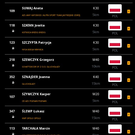
SUWAJ Aneta
K30
109
5km
AZS AWF KATOWICE /ALPIN SPORT TEAM JASTRZĘBIE ZDRÓJ
POL
118
SZATAN Jowita
K30
5km
KOTWICA BRZEG BRZEG
POL
123
SZCZYPTA Patrycja
K30
5km
NYSA BIEGA NIWNICA
POL
218
SZEWCZYK Grzegorz
M40
10km
SCHATTDECOR SP. Z O.O. GŁUCHOŁAZY
POL
352
SZNAJDER Joanna
K40
15km
GŁUCHOŁAZY
POL
SZYMCZYK Kacper
M20
107
5km
OŚ AZS POZNAŃ POZNAŃ
POL
347
ŚLEMP Łukasz
M40
15km
KMP OPOLE OPOLE
POL
113
TARCHAŁA Marcin
M40