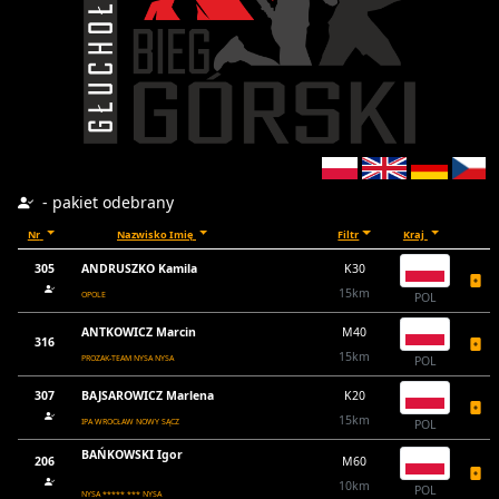
- pakiet odebrany
Nr
Nazwisko Imię
Filtr
Kraj
305
ANDRUSZKO Kamila
K30
15km
OPOLE
POL
ANTKOWICZ Marcin
M40
316
15km
PROZAK-TEAM NYSA NYSA
POL
307
BAJSAROWICZ Marlena
K20
15km
IPA WROCŁAW NOWY SĄCZ
POL
BAŃKOWSKI Igor
206
M60
10km
POL
NYSA ***** *** NYSA