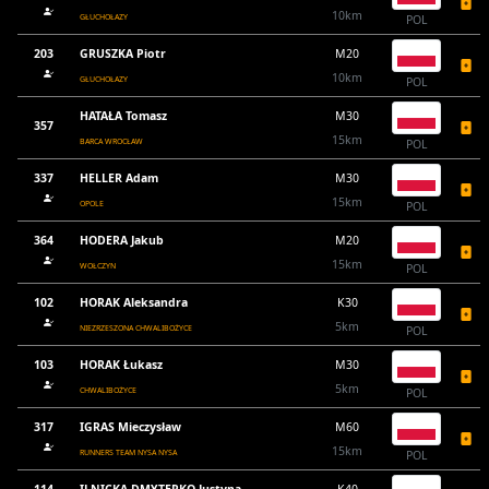
10km
GŁUCHOŁAZY
POL
203
GRUSZKA Piotr
M20
10km
GŁUCHOŁAZY
POL
HATAŁA Tomasz
M30
357
15km
BARCA WROCŁAW
POL
337
HELLER Adam
M30
15km
OPOLE
POL
364
HODERA Jakub
M20
15km
WOŁCZYN
POL
102
HORAK Aleksandra
K30
5km
NIEZRZESZONA CHWALIBOŻYCE
POL
103
HORAK Łukasz
M30
5km
CHWALIBOŻYCE
POL
317
IGRAS Mieczysław
M60
15km
RUNNERS TEAM NYSA NYSA
POL