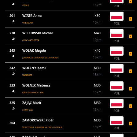
15km
OPOLE
POL
201
WIATR Anna
K30
10km
WROCŁAW
POL
230
WILKOWSKI Michał
M40
10km
459414403 NYSA
POL
243
WOLAK Magda
K40
10km
JUVENIA GŁUCHOŁAZY GŁUCHOŁAZY
POL
342
WOLLNY Kamil
M30
15km
RACIBÓRZ
POL
333
WOLNIK Mateusz
M30
15km
KWP KATOWICE LYSKI
POL
325
ZAJĄC Mark
M30
15km
STARY LAS
POL
ZAMOROWSKI Piotr
M30
304
15km
WIECZORNE BIEGANIE W OPOLU OPOLE
POL