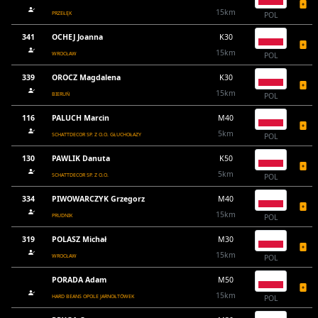
15km
PRZEŁĘK
POL
341
OCHEJ Joanna
K30
15km
WROCŁAW
POL
339
OROCZ Magdalena
K30
15km
BIERUŃ
POL
116
PALUCH Marcin
M40
5km
SCHATTDECOR SP. Z O.O. GŁUCHOŁAZY
POL
130
PAWLIK Danuta
K50
5km
SCHATTDECOR SP. Z O.O.
POL
334
PIWOWARCZYK Grzegorz
M40
15km
PRUDNIK
POL
319
POLASZ Michał
M30
15km
WROCŁAW
POL
PORADA Adam
M50
15km
HARD BEANS OPOLE JARNOŁTÓWEK
POL