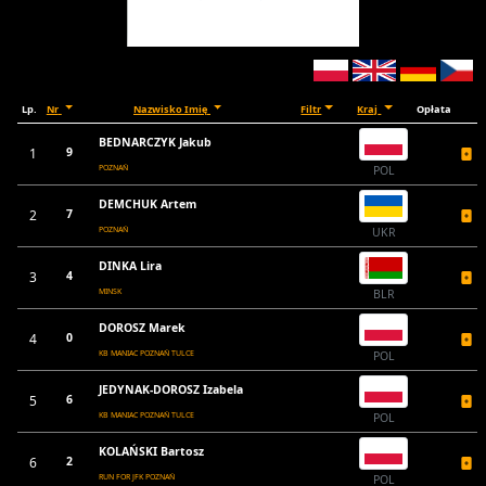
Lp.
Nr
Nazwisko Imię
Filtr
Kraj
Opłata
BEDNARCZYK Jakub
1
9
POZNAŃ
POL
DEMCHUK Artem
2
7
POZNAŃ
UKR
DINKA Lira
3
4
MINSK
BLR
DOROSZ Marek
4
0
KB MANIAC POZNAŃ TULCE
POL
JEDYNAK-DOROSZ Izabela
5
6
KB MANIAC POZNAŃ TULCE
POL
KOLAŃSKI Bartosz
6
2
RUN FOR JFK POZNAŃ
POL