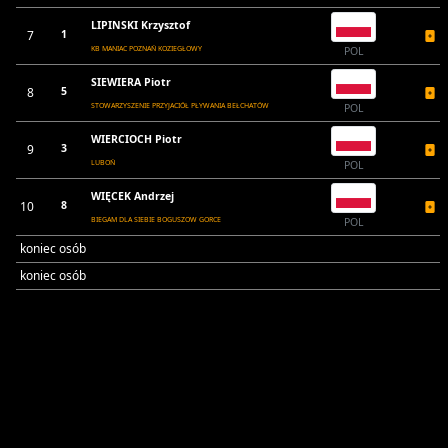
LIPINSKI Krzysztof
7
1
KB MANIAC POZNAŃ KOZIEGŁOWY
POL
SIEWIERA Piotr
8
5
STOWARZYSZENIE PRZYJACIÓŁ PŁYWANIA BEŁCHATÓW
POL
WIERCIOCH Piotr
9
3
LUBOŃ
POL
WIĘCEK Andrzej
10
8
BIEGAM DLA SIEBIE BOGUSZOW GORCE
POL
koniec osób
koniec osób