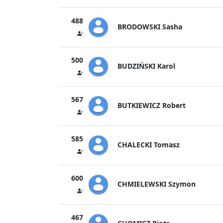
488
BRODOWSKI Sasha
500
BUDZIŃSKI Karol
567
BUTKIEWICZ Robert
585
CHALECKI Tomasz
600
CHMIELEWSKI Szymon
467