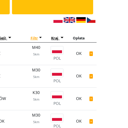
ieś)
Filtr
Kraj
Opłata
M40
I
OK
5km
POL
M30
I
OK
5km
POL
K30
TÓW
OK
5km
POL
M30
OK
OK
5km
POL