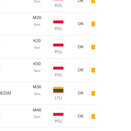
I
OK
5km
POL
M20
OK
5km
POL
K20
I
OK
5km
POL
K50
I
OK
5km
POL
M30
EZIAI
OK
5km
LTU
M40
I
OK
5km
POL