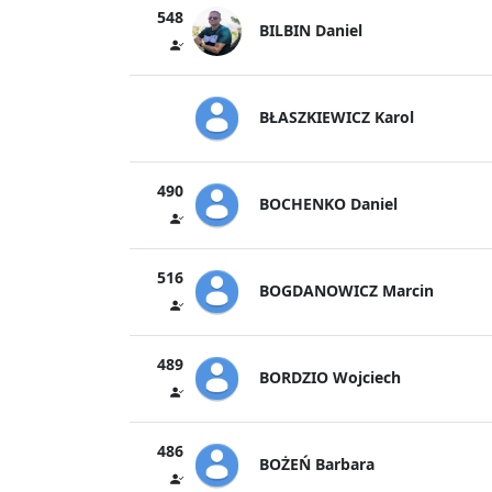
548
BILBIN Daniel
BŁASZKIEWICZ Karol
490
BOCHENKO Daniel
516
BOGDANOWICZ Marcin
489
BORDZIO Wojciech
486
BOŻEŃ Barbara