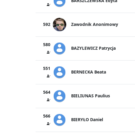
BARSZCZEWSKA Edyta
Zawodnik Anonimowy
592
580
BAZYLEWICZ Patrycja
551
BERNECKA Beata
564
BIELIUNAS Paulius
566
BIERYŁO Daniel