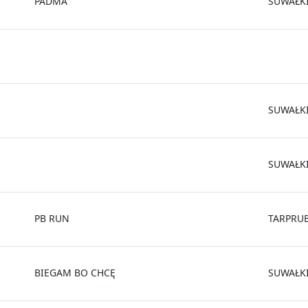
PADMA
SUWAŁK
SUWAŁK
SUWAŁK
PB RUN
TARPRUB
BIEGAM BO CHCĘ
SUWAŁK