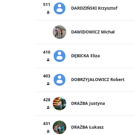
511
DARDZIŃSKI Krzysztof
DAWIDOWICZ Michał
410
DĘBICKA Eliza
403
DOBRZYJAŁOWICZ Robert
428
DRAŻBA Justyna
431
DRAŻBA Łukasz