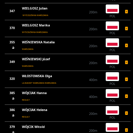
WIELGOSZ Julian
347
200m
WYŚCIGÓWKA WARSZAWA
POL
WIELGOSZ Marika
370
200m
WYŚCIGÓWKA WARSZAWA
POL
355
WIŚNIEWSKA Natalia
200m
WARSZAWA
POL
WIŚNIEWSKI Józef
349
200m
WARSZAWA
POL
WŁOSTOWSKA Olga
320
400m
LA BASKET WARSZAWA WARSZAWA
POL
385
WÓJCIAK Hanna
400m
REGUŁY
POL
386
WÓJCIAK Helena
200m
REGUŁY
POL
379
WÓJCIK Witold
200m