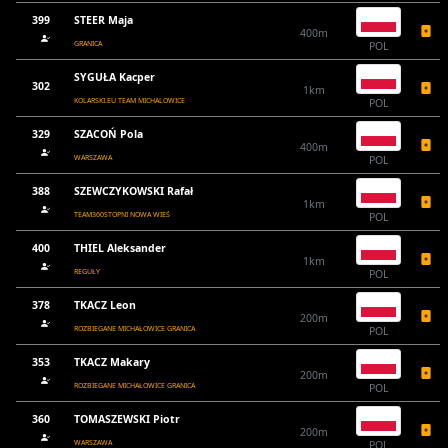
399
STEER Maja
400m
GRANICA
POL
SYGUŁA Kacper
302
1km
KOLARSKI.EU TEAM MICHALOWICE
POL
329
SZACOŃ Pola
400m
WARSZAWA
POL
388
SZEWCZYKOWSKI Rafał
1km
TEAM360STOPNI NOWA WIEŚ
POL
400
THIEL Aleksander
1km
REGUŁY
POL
378
TKACZ Leon
200m
ROZBIEGANE MICHAŁOWICE GRANICA
POL
353
TKACZ Makary
200m
ROZBIEGANE MICHAŁOWICE GRANICA
POL
360
TOMASZEWSKI Piotr
200m
WARSZAWA
POL