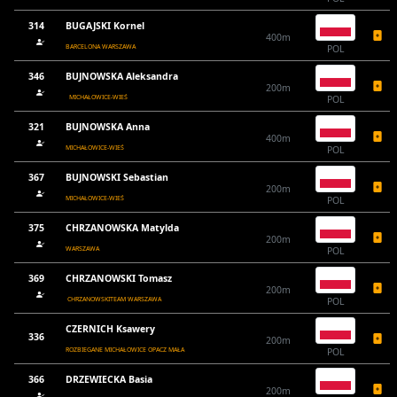
314
BUGAJSKI Kornel
400m
BARCELONA WARSZAWA
POL
346
BUJNOWSKA Aleksandra
200m
MICHAŁOWICE-WIEŚ
POL
321
BUJNOWSKA Anna
400m
MICHAŁOWICE-WIEŚ
POL
367
BUJNOWSKI Sebastian
200m
MICHAŁOWICE-WIEŚ
POL
375
CHRZANOWSKA Matylda
200m
WARSZAWA
POL
369
CHRZANOWSKI Tomasz
200m
CHRZANOWSKITEAM WARSZAWA
POL
CZERNICH Ksawery
336
200m
ROZBIEGANE MICHAŁOWICE OPACZ MAŁA
POL
366
DRZEWIECKA Basia
200m