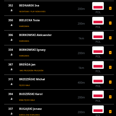
352
BEDNAREK Ina
200m
NEONTEAM / PLAY NOWA WIES
POL
350
BIELECKA Tosia
200m
WARSZAWA
POL
306
BORKOWSKI Aleksander
1km
WARSZAWA
POL
334
BORKOWSKI Ignacy
200m
WARSZAWA
POL
387
BREŃDA Jan
1km
MKS PRUSZKÓW PRUSZKÓW
POL
311
BRZEZIŃSKI Michał
400m
PĘCICE MAŁE
POL
394
BUDZIŃSKI Karol
200m
BRAK PĘCICE MAŁE
POL
337
BUGAJSKI Jonasz
200m
BARCELONA WARSZAWA
POL