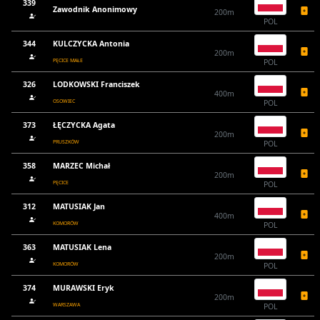
339
Zawodnik Anonimowy
200m
POL
344
KULCZYCKA Antonia
200m
PĘCICE MAŁE
POL
326
LODKOWSKI Franciszek
400m
OSOWIEC
POL
373
ŁĘCZYCKA Agata
200m
PRUSZKÓW
POL
358
MARZEC Michał
200m
PĘCICE
POL
312
MATUSIAK Jan
400m
KOMORÓW
POL
363
MATUSIAK Lena
200m
KOMORÓW
POL
374
MURAWSKI Eryk
200m
WARSZAWA
POL