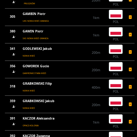
200m
PRUSZKÓW
POL
GAMBIN Piotr
305
1km
UKS NOWA WIEŚ GRANICA
POL
380
GAWIN Piotr
1km
SKS NOWA WIEŚ GRANICA
POL
341
GODLEWSKI Jakub
200m
NOWA WIEŚ
POL
356
GOWOREK Gucio
200m
GAWRONKI STARA WIEŚ
POL
GRABKOWSKI Filip
318
400m
NOWA WIEŚ
POL
359
GRABKOWSKI Jakub
200m
NOWA WIEŚ
POL
391
KACZOR Aleksandra
1km
OPACZ-KOLONIA
POL
392
KACZOR Zuzanna