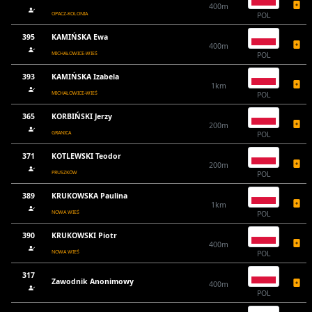
400m
OPACZ-KOLONIA
POL
395
KAMIŃSKA Ewa
400m
MICHAŁOWICE-WIEŚ
POL
393
KAMIŃSKA Izabela
1km
MICHAŁOWICE-WIEŚ
POL
365
KORBIŃSKI Jerzy
200m
GRANICA
POL
371
KOTLEWSKI Teodor
200m
PRUSZKÓW
POL
389
KRUKOWSKA Paulina
1km
NOWA WIEŚ
POL
390
KRUKOWSKI Piotr
400m
NOWA WIEŚ
POL
317
Zawodnik Anonimowy
400m
POL