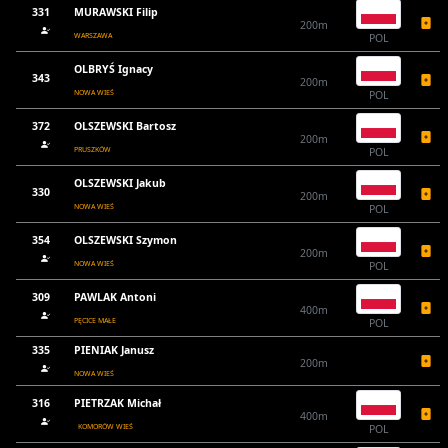
331
MURAWSKI Filip
200m
WARSZAWA
POL
OLBRYŚ Ignacy
343
200m
NOWA WIEŚ
POL
372
OLSZEWSKI Bartosz
200m
PRUSZKÓW
POL
OLSZEWSKI Jakub
330
200m
NOWA WIEŚ
POL
354
OLSZEWSKI Szymon
200m
NOWA WIEŚ
POL
309
PAWLAK Antoni
400m
PĘCICE MAŁE
POL
335
PIENIAK Janusz
200m
NOWA WIEŚ
316
PIETRZAK Michał
400m
KOMORÓW WIEŚ
POL