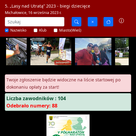
5. „Lasy nad Utratą” 2023 - biegi dziecięce
Michałowice, 16 września 2023 r.
Nazwisko
Klub
Miasto(Wieś)
Twoje zgłoszenie będzie widoczne na liście startowej po
dokonaniu opłaty za start!
Liczba zawodników : 104
Odebrało numery: 88