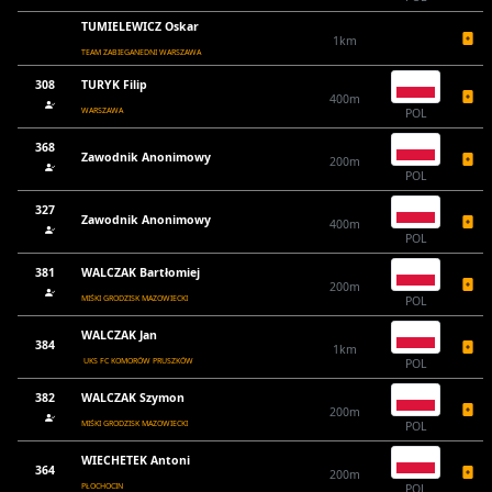
TUMIELEWICZ Oskar
1km
TEAM ZABIEGANEDNI WARSZAWA
308
TURYK Filip
400m
WARSZAWA
POL
368
Zawodnik Anonimowy
200m
POL
327
Zawodnik Anonimowy
400m
POL
381
WALCZAK Bartłomiej
200m
MIŚKI GRODZISK MAZOWIECKI
POL
WALCZAK Jan
384
1km
UKS FC KOMORÓW PRUSZKÓW
POL
382
WALCZAK Szymon
200m
MIŚKI GRODZISK MAZOWIECKI
POL
WIECHETEK Antoni
364
200m
PŁOCHOCIN
POL