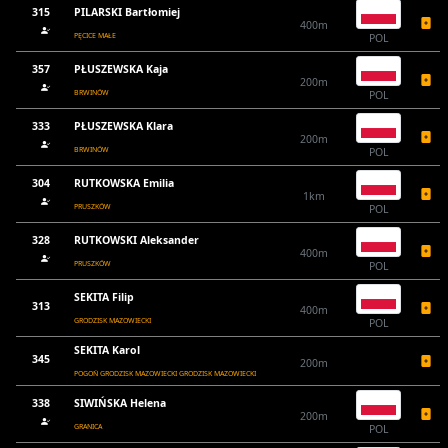
315
PILARSKI Bartłomiej
400m
PĘCICE MAŁE
POL
357
PŁUSZEWSKA Kaja
200m
BRWINÓW
POL
333
PŁUSZEWSKA Klara
200m
BRWINÓW
POL
304
RUTKOWSKA Emilia
1km
PRUSZKÓW
POL
328
RUTKOWSKI Aleksander
400m
PRUSZKÓW
POL
SEKITA Filip
313
400m
GRODZISK MAZOWIECKI
POL
SEKITA Karol
345
200m
POGOŃ GRODZISK MAZOWIECKI GRODZISK MAZOWIECKI
338
SIWIŃSKA Helena
200m
GRANICA
POL