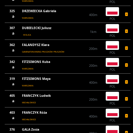
WARSZAWA
POL
325
DRZEWIECKA Gabriela
400m
WARSZAWA
POL
307
DUBIELECKI Juliusz
1km
WOLICA
POL
362
FALANDYSZ Klara
200m
GAMINATERUNNING PRUSZKÓW PRUSZKÓW
POL
342
FITZSIMONS Kuba
200m
WARSZAWA
POL
319
FITZSIMONS Maya
400m
WARSZAWA
POL
405
FRANCZYK Ludwik
200m
MICHAŁOWICE
POL
403
FRANCZYK Róża
400m
MICHAŁOWICE
POL
376
GALA Zosia