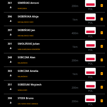
361
SIWIŃSKI Antoni
200m
WARSZAWA
POL
396
SKIBIŃSKA Alicja
1km
MICHAŁOWICE WIEŚ
POL
397
SKIBIŃSKI Jan
400m
MICHAŁOWICE WIEŚ
POL
301
SMOLIŃSKI Julian
1km
SKRA WARSZAWA KOMORÓW
POL
348
SOBCZAK Alan
200m
MILANÓWEK
POL
303
SOBCZAK Amelia
1km
MILANÓWEK
POL
351
SOBIESAK Wojciech
200m
NOWA WIEŚ
POL
398
STEER Bruno
200m
UKS NOWA WIEŚ GRANICA
POL