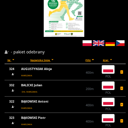
- pakiet odebrany
Nr
Nazwisko Imię
Filtr
Kraj
324
AUGUSTYNIAK Alicja
400m
WARSZAWA
POL
332
BALICKI Julian
200m
DHL WARSZAWA
POL
322
BĄKOWSKI Antoni
400m
WARSZAWA
POL
323
BĄKOWSKI Piotr
400m
WARSZAWA
POL