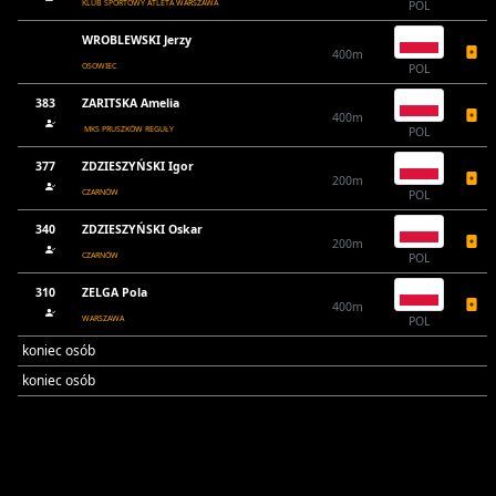
KLUB SPORTOWY ATLETA WARSZAWA
POL
WROBLEWSKI Jerzy
400m
OSOWIEC
POL
383
ZARITSKA Amelia
400m
MKS PRUSZKÓW REGUŁY
POL
377
ZDZIESZYŃSKI Igor
200m
CZARNÓW
POL
340
ZDZIESZYŃSKI Oskar
200m
CZARNÓW
POL
310
ZELGA Pola
400m
WARSZAWA
POL
koniec osób
koniec osób