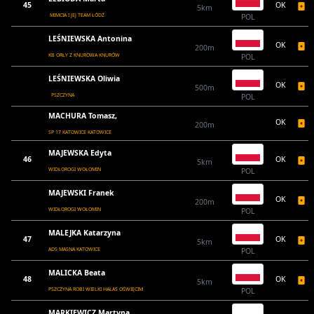
45
OK
5km
MIMCIA I JEJ TEAM ŁÓDŹ
POL
LEŚNIEWSKA Antonina
OK
200m
KB ORŁY Z KNUROWA KNURÓW
POL
LEŚNIEWSKA Oliwia
OK
500m
PSZCZYNA
POL
MACHURA Tomasz,
OK
200m
SP 17 KATOWICE KATOWICE
MAJEWSKA Edyta
46
OK
5km
WIDŁOROGI WOŁOMIN
POL
MAJEWSKI Franek
OK
200m
WIDŁOROGI WOŁOMIN
POL
MALEJKA Katarzyna
47
OK
5km
ADS MASNA KATOWICE
POL
MALICKA Beata
48
OK
5km
PSZCZYNA ROBI WIELKI HAŁAS OŚWIĘCIM
POL
MARKIEWICZ Martyna