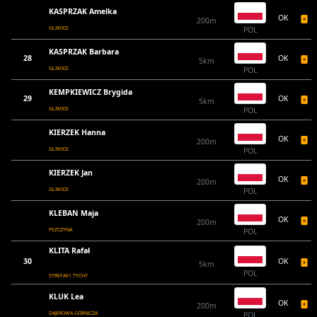
KASPRZAK Amelka
OK
200m
GLIWICE
POL
KASPRZAK Barbara
28
OK
5km
GLIWICE
POL
KEMPKIEWICZ Brygida
29
OK
5km
GLIWICE
POL
KIERZEK Hanna
OK
200m
GLIWICE
POL
KIERZEK Jan
OK
200m
GLIWICE
POL
KLEBAN Maja
OK
200m
PSZCZYNA
POL
KLITA Rafał
30
OK
5km
POL
STREFA51 TYCHY
KLUK Lea
OK
200m
DĄBROWA GÓRNICZA
POL