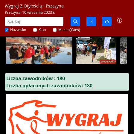
Wygraj Z Otyłością - Pszczyna
Pszczyna, 10 września 2023 r.
Nazwisko
Klub
Miasto(Wieś)
Liczba zawodników : 180
Liczba opłaconych zawodników: 180