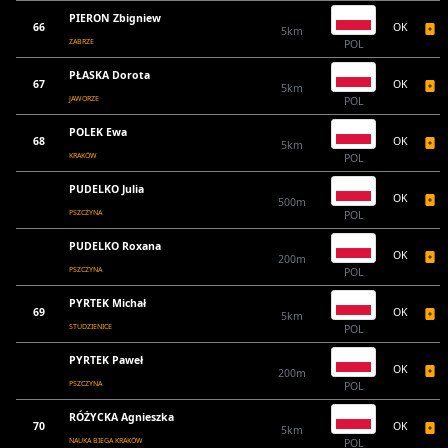
PIERON Zbigniew
66
OK
5km
ZABRZE
POL
PŁASKA Dorota
67
OK
5km
JAWORZE
POL
POLEK Ewa
68
OK
5km
KRAKÓW
POL
PUDELKO Julia
OK
500m
PSZCZYNA
POL
PUDELKO Roxana
OK
200m
PSZCZYNA
POL
PYRTEK Michał
69
OK
5km
STUDZIENICE
POL
PYRTEK Paweł
OK
200m
PSZCZYNA
POL
RÓŻYCKA Agnieszka
70
OK
5km
NAUKA BIEGA KRAKÓW
POL