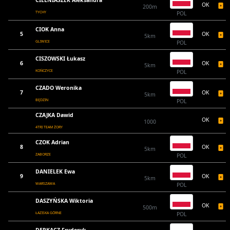
CIELNIASZEK Aleksandra
OK
200m
TYCHY
POL
CIOK Anna
5
OK
5km
GLIWICE
POL
CISZOWSKI Łukasz
6
OK
5km
KOŃCZYCE
POL
CZADO Weronika
7
OK
5km
BĘDZIN
POL
CZAJKA Dawid
OK
1000
4TRI TEAM ŻORY
CZOK Adrian
8
OK
5km
ZABORZE
POL
DANIELEK Ewa
9
OK
5km
WARSZAWA
POL
DASZYŃSKA Wiktoria
OK
500m
ŁAZISKA GÓRNE
POL