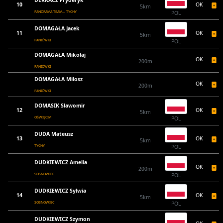
DERKACZ Fryderyk
10
OK
5km
PANORAMA TEAM... TYCHY
POL
DOMAGAŁA Jacek
11
OK
5km
PANIÓWKI
POL
DOMAGAŁA Mikołaj
OK
200m
PANIÓWKI
DOMAGAŁA Miłosz
OK
200m
PANIÓWKI
DOMASIK Sławomir
12
OK
5km
OŚWIĘCIM
POL
DUDA Mateusz
13
OK
5km
TYCHY
POL
DUDKIEWICZ Amelia
OK
200m
SOSNOWIEC
POL
DUDKIEWICZ Sylwia
14
OK
5km
SOSNOWIEC
POL
DUDKIEWICZ Szymon