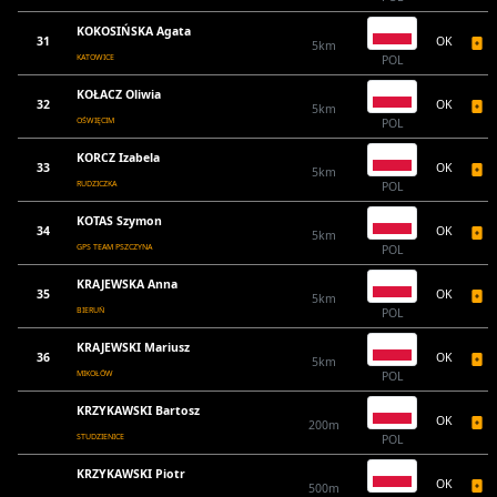
KOKOSIŃSKA Agata
31
OK
5km
KATOWICE
POL
KOŁACZ Oliwia
32
OK
5km
OŚWIĘCIM
POL
KORCZ Izabela
33
OK
5km
RUDZICZKA
POL
KOTAS Szymon
34
OK
5km
GPS TEAM PSZCZYNA
POL
KRAJEWSKA Anna
35
OK
5km
BIERUŃ
POL
KRAJEWSKI Mariusz
36
OK
5km
MIKOŁÓW
POL
KRZYKAWSKI Bartosz
OK
200m
STUDZIENICE
POL
KRZYKAWSKI Piotr
OK
500m