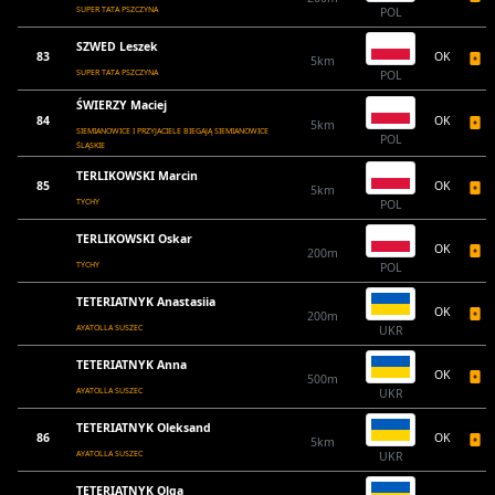
SUPER TATA PSZCZYNA
POL
SZWED Leszek
83
OK
5km
SUPER TATA PSZCZYNA
POL
ŚWIERZY Maciej
84
OK
5km
SIEMIANOWICE I PRZYJACIELE BIEGAJĄ SIEMIANOWICE
POL
ŚLĄSKIE
TERLIKOWSKI Marcin
85
OK
5km
TYCHY
POL
TERLIKOWSKI Oskar
OK
200m
TYCHY
POL
TETERIATNYK Anastasiia
OK
200m
AYATOLLA SUSZEC
UKR
TETERIATNYK Anna
OK
500m
AYATOLLA SUSZEC
UKR
TETERIATNYK Oleksand
86
OK
5km
AYATOLLA SUSZEC
UKR
TETERIATNYK Olga