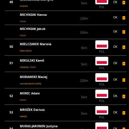
49
OK
5km
GLIWICE
POL
MICHNIAK Hanna
OK
200m
TYCHY
MICHNIAK Jakub
OK
500m
TYCHY
MIELCZAREK Mariola
50
OK
5km
PAWŁOWICE
POL
MIKULSKI Kamil
51
OK
5km
POMEDAL TYCHY
POL
MORAWSKI Maciej
OK
200m
GOCZAŁKOWICE-ZDRÓJ
POL
MORIC Adam
52
OK
5km
TYCHY
POL
MROŻEK Dariusz
53
OK
5km
ZABRZE
POL
MURAS-JAROMIN Justyna
54
OK