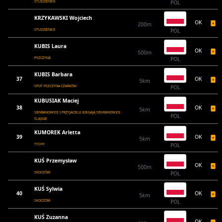
STUDZIENICE
POL
KRZYKAWSKI Wojciech
OK
200m
STUDZIENICE
POL
KUBIS Laura
OK
500m
PSZCZYNA
POL
KUBIS Barbara
37
OK
5km
SPOT PSZCZYNA CZARKÓW
POL
KUBUSIAK Maciej
38
OK
5km
SIEMIANOWICE I PRZYJACIELE BIEGAJĄ SIEMIANOWICE
POL
ŚLĄSKIE
KUMOREK Arletta
39
OK
5km
TYCHY
POL
KUŚ Przemysław
OK
500m
SKOCZÓW
POL
KUŚ Sylwia
40
OK
5km
SKOCZÓW
POL
KUŚ Zuzanna
OK