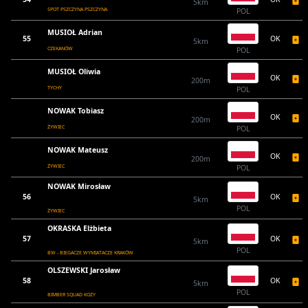
5km
SPOT PSZCZYNA PSZCZYNA
POL
MUSIOŁ Adrian
55
OK
5km
CZEKANÓW
POL
MUSIOŁ Oliwia
OK
200m
TYCHY
POL
NOWAK Tobiasz
OK
200m
ŻYWIEC
POL
NOWAK Mateusz
OK
200m
ŻYWIEC
POL
NOWAK Mirosław
56
OK
5km
POL
ŻYWIEC
OKRASKA Elżbieta
57
OK
5km
POL
BW - BIEGACZE WYMIATACZE KRAKÓW
OLSZEWSKI Jarosław
58
OK
5km
POL
BIMBER SQUAD KOZY