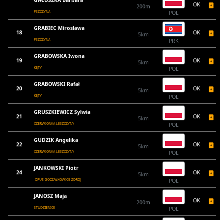
GAŁUSZKA Barbara
OK
200m
PSZCZYNA
POL
GRABIEC Mirosława
18
OK
5km
PSZCZYNA
PRK
GRABOWSKA Iwona
19
OK
5km
KĘTY
POL
GRABOWSKI Rafał
20
OK
5km
KĘTY
POL
GRUSZKIEWICZ Sylwia
21
OK
5km
CZERWIONKA-LESZCZYNY
POL
GUDZIK Angelika
22
OK
5km
CZERWIONKA-LESZCZYNY
POL
JANKOWSKI Piotr
24
OK
5km
OPUS GOCZAŁKOWICE-ZDRÓJ
POL
JANOSZ Maja
OK
200m
STUDZIENICE
POL