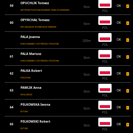
OPUCHLIK Tomasz
59
OK
5km
AKTYWNA PSZCZYNA RUNNERS TEAM STUDZIENICE
POL
OPYRCHAŁ Tomasz
60
OK
5km
BW BIEGACZE WYMIATACZE KRAKÓW
POL
PALA Joanna
OK
200m
KOKO DŻAMBO I DO PRZODU PSZCZYNA
POL
PALA Mariusz
61
OK
5km
KOKO DŻAMBO I DO PRZODU PSZCZYNA
POL
PALKA Robert
62
OK
5km
PSZCZYNA
POL
PAWLIK Anna
63
OK
5km
MYSŁOWICE
POL
PEŁKOWSKA Iwona
64
OK
5km
BYTOM
POL
PEŁKOWSKI Robert
65
OK
5km
BYTOM
POL