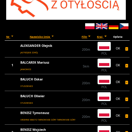
Nr
Nazwisko Imię
Filtr
Kraj
Opłata
ALEKSANDER Olejnik
OK
200m
JASTRZĘBIE ZDRÓJ
POL
BALCAREK Mariusz
1
OK
5km
JANKOWICE
POL
BALUCH Oskar
OK
200m
STUDZIENICE
POL
BAŁUCH Oliwier
OK
200m
STUDZIENICE
POL
BENISZ Tymoteusz
OK
200m
SREBRNE MIASTO TARNOWSKIE GÓRY TARNOWSKIE GÓRY
POL
BENISZ Wojciech