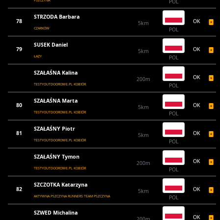
PSZCZYNA
POL
STRZODA Barbara
78
OK
5km
CZARKÓW
POL
SUSEK Daniel
79
OK
5km
ŁAZY
POL
SZAŁAŚNA Kalina
OK
200m
TESTYOUTDOOROWE.PL KOBIÓR
POL
SZAŁAŚNA Marta
80
OK
5km
TESTYOUTDOOROWE.PL KOBIÓR
POL
SZAŁAŚNY Piotr
81
OK
5km
TESTYOUTDOOROWE.PL KOBIÓR
POL
SZAŁAŚNY Tymon
OK
200m
TESTYOUTDOOROWE.PL KOBIÓR
POL
SZCZOTKA Katarzyna
82
OK
5km
AKTYWNA PSZCZYNA RUNNERS TEAM PSZCZYNA
POL
SZWED Michalina
OK
200m