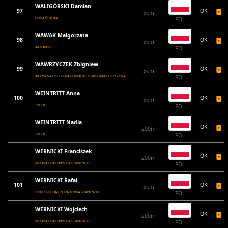
WALIGÓRSKI Damian
97
OK
5km
RUDA ŚLĄSKA
POL
WAWAK Małgorzata
98
OK
5km
KATOWICE
POL
WAWRZYCZEK Zbigniew
99
OK
5km
AKTYWNA PSZCZYNA RUNNERS TEAM ŁĄKA - PSZCZYNA
POL
WEINTRITT Anna
100
OK
5km
TYCHY
POL
WEINTRITT Nadia
OK
200m
TYCHY
POL
WERNICKI Franciszek
OK
200m
MŁODA LUXTORPEDA STANOWICE
POL
WERNICKI Rafał
101
OK
5km
LUXTORPEDA CZERWIONKA STANOWICE
POL
WERNICKI Wojciech
OK
200m
MŁODA LUXTORPEDA STANOWICE
POL