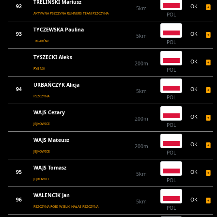
TRELIŃSKI Mariusz
92
OK
5km
AKTYWNA PSZCZYNA RUNNERS TEAM PSZCZYNA
POL
TYCZEWSKA Paulina
93
OK
5km
KRAKÓW
POL
TYSZECKI Aleks
OK
200m
RYBNIK
POL
URBAŃCZYK Alicja
94
OK
5km
PSZCZYNA
POL
WAJS Cezary
OK
200m
JEJKOWICE
POL
WAJS Mateusz
OK
200m
JEJKOWICE
POL
WAJS Tomasz
95
OK
5km
JEJKOWICE
POL
WALENCIK Jan
96
OK
5km
PSZCZYNA ROBI WIELKI HAŁAS PSZCZYNA
POL