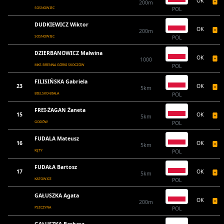
OK
200m
SOSNOWIEC
POL
DUDKIEWICZ Wiktor
OK
200m
SOSNOWIEC
POL
DZIERBANOWICZ Malwina
OK
1000
MKS BRENNA GÓRKI SKOCZÓW
POL
FILISIŃSKA Gabriela
23
OK
5km
BIELSKO-BIAŁA
POL
FREI-ŻAGAN Żaneta
15
OK
5km
GODÓW
POL
FUDALA Mateusz
16
OK
5km
KĘTY
POL
FUDAŁA Bartosz
17
OK
5km
KATOWICE
POL
GAŁUSZKA Agata
OK
200m
PSZCZYNA
POL