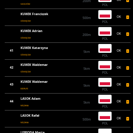
200m
SKOCZÓW
POL
KUWIK Franciszek
OK
500m
OŚWIĘCIM
POL
KUWIK Adrian
OK
200m
OŚWIĘCIM
POL
KUWIK Katarzyna
41
OK
5km
OŚWIĘCIM
POL
KUWIK Waldemar
42
OK
5km
OŚWIĘCIM
POL
KUWIK Waldemar
43
OK
5km
BIERUŃ
POL
LASOK Adam
44
OK
5km
MSZANA
POL
LASOK Rafał
OK
500m
MSZANA
POL
LEBIODA Marta