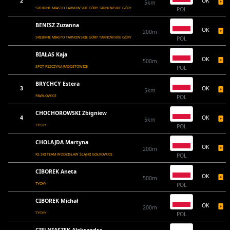
2
OK
5km
SREBRNE MIASTO TARNOWSKIE GÓRY TARNOWSKIE GÓRY
POL
BENISZ Zuzanna
OK
200m
SREBRNE MIASTO TARNOWSKIE GÓRY TARNOWSKIE GÓRY
POL
BIAŁAS Kaja
OK
500m
SPOT PSZCZYNA RADOSTOWICE
POL
BRYCHCY Estera
3
OK
5km
PAWŁOWICE
POL
CHOCHOROWSKI Zbigniew
4
OK
5km
TYCHY
POL
CHOLAJDA Martyna
OK
200m
KS SKI TEAM WODZISŁAW ŚLĄSKI GOŁKOWICE
POL
CIBOREK Aneta
OK
500m
TYCHY
POL
CIBOREK Michał
OK
200m
TYCHY
POL