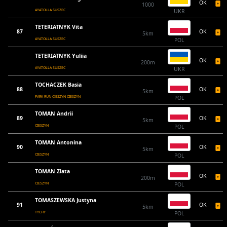
OK
1000
AYATOLLA SUSZEC
UKR
TETERIATNYK Vita
87
OK
5km
AYATOLLA SUSZEC
POL
TETERIATNYK Yuliia
OK
200m
AYATOLLA SUSZEC
UKR
TOCHACZEK Basia
88
OK
5km
PARK RUN CIESZYN CIESZYN
POL
TOMAN Andrii
89
OK
5km
CIESZYN
POL
TOMAN Antonina
90
OK
5km
CIESZYN
POL
TOMAN Zlata
OK
200m
CIESZYN
POL
TOMASZEWSKA Justyna
91
OK
5km
TYCHY
POL