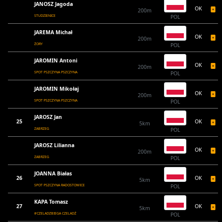
JANOSZ Jagoda
OK
200m
STUDZIENICE
POL
JAREMA Michał
OK
200m
ŻORY
POL
JAROMIN Antoni
OK
200m
SPOT PSZCZYNA PSZCZYNA
POL
JAROMIN Mikołaj
OK
200m
SPOT PSZCZYNA PSZCZYNA
POL
JAROSZ Jan
25
OK
5km
ZABRZEG
POL
JAROSZ Lilianna
OK
200m
ZABRZEG
POL
JOANNA Białas
26
OK
5km
SPOT PSZCZYNA RADOSTOWICE
POL
KAPA Tomasz
27
OK
5km
#CZELADZBIEGA CZELADŹ
POL