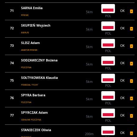
SARNA Emilia
71
OK
5km
RYBNIK
POL
SKUPIEŃ Wojciech
72
OK
5km
BIERUŃ
POL
SLISZ Adam
73
OK
5km
AMATOR RYBNIK
POL
SODZAWICZNY Bożena
74
OK
5km
PSZCZYNA
POL
SOŁTYKOWSKA Klaudia
75
OK
5km
POMEDAL TYCHY
POL
SPYRA Barbara
76
OK
5km
PSZCZYNA
POL
SPYRCZAK Adam
77
OK
5km
SIEKA.ME PSZCZYNA
POL
STANIECZEK Oliwia
OK
200m