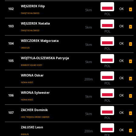
WĘGIEREK Filip
102
OK
5km
ŚWIĘTOCHŁOWICE
POL
WĘGIEREK Natalia
103
OK
5km
ŚWIĘTOCHŁOWICE
POL
WIECZOREK Małgorzata
104
OK
5km
ORZESZE
POL
WOJTYŁA-OLSZEWSKA Patrycja
105
OK
5km
BIMBER SQUAD KOZY
POL
WRONA Oskar
OK
200m
NOWA WIEŚ
POL
WRONA Sylwester
106
OK
5km
NOWA WIEŚ
POL
ZACHER Dominik
107
OK
5km
HDK TRÓJKOLOROWI ZABRZE
POL
ZAŁUSKI Leon
OK
200m
BIERUŃ
POL