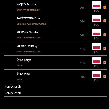
WÓJCIK Dorota
D16-
INVEST-PARK TEAM MĘDŁÓW
POL
ZAKRZEWSKA Pola
D16-
LKS GÓRNIK WAŁBRZYCH WAŁBRZYCH
POL
ZIEMSKA Natalia
D18-
INVEST-PARK TEAM WROCŁAW
POL
ZIEMSKI Mikołaj
C16-
INVEST-PARK TEAM WROCŁAW
POL
ŻYŁA Borys
C16-
ŻARÓW
POL
ŻYŁA Mira
D18-
ŻARÓW
POL
koniec osób
koniec osób