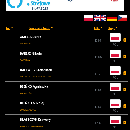
Nr
Nazwisko Imię
Filtr
Kraj
AMELIA Lurka
D16-
LUBACHÓW
POL
BABISZ Nikola
D10-
ŚWIDNICA
POL
BALEWICZ Franciszek
C12-
COLOROBBIA KIDS ŚWIEBODZICE
POL
BIEŃKO Agnieszka
D10-
WAWRZEŃCZYCE
POL
BIEŃKO Mikołaj
D18-
WAWRZEŃCZYCE
POL
BŁASZCZYK Ksawery
C16-
FUNATLECI WAŁBRZYCH
POL