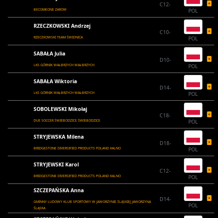
C12-
BECOMEONE ZAROW
POL
RZECZKOWSKI Andrzej
C10-
RZECZKOWSKI TEAM ŚWIDNICA
POL
SABAŁA Julia
D10-
LKS GÓRNIK WAŁBRZYCH WAŁBRZYCH
POL
SABAŁA Wiktoria
D14-
LKS GÓRNIK WAŁBRZYCH WAŁBRZYCH
POL
SOBOLEWSKI Mikołaj
C18-
DUE SOCCER ŚWIEBODZICE ŚWIEBODZICE
POL
STRYJEWSKA Milena
D18-
BRIDGESTONE DIVERSIFIED PRODUCTS POLAND KALNO
POL
STRYJEWSKI Karol
C12-
BRIDGESTONE DIVERSIFIED PRODUCTS POLAND KALNO
POL
SZCZEPAŃSKA Anna
D14-
GMINNY LUDOWY KLUB SPORTOWY W JAWORZYNIE ŚLĄSKIEJ JAWORZYNA
POL
ŚLĄSKA