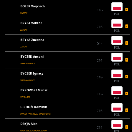
BOLEK Wojciech
C16-
ŻARÓW
POL
BRYŁA Wiktor
C16-
ŻARÓW
POL
BRYŁA Zuzanna
D14-
ŻARÓW
POL
BYCZEK Antoni
C14-
IMBRAMOWICE
POL
BYCZEK Ignacy
C18-
IMBRAMOWICE
POL
BYKOWSKI Miłosz
C12-
ŚWIDNICA
POL
CICHOŃ Dominik
C16-
INVEST-PARK TEAM WAŁBRZYCH
POL
DRYJA Alan
C14-
UNIA JAROSZÓW JAROSZÓW
POL