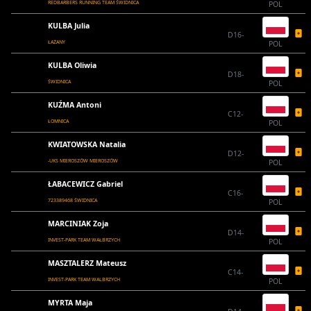
REDBARBERS RUNNING TEAM ŚWIDNICA
POL
KULBA Julia
D16-
ŁAŻANY
POL
KULBA Oliwia
D18-
ŚWIDNICA
POL
KUŹMA Antoni
C12-
ŁOMNICA
POL
KWIATOWSKA Natalia
D12-
-UKS MIEROSZÓW MIEROSZÓW
POL
ŁABACEWICZ Gabriel
C16-
723389468 ŚWIDNICA
POL
MARCINIAK Zoja
D14-
INVEST-PARK TEAM WAŁBRZYCH
POL
MASZTALERZ Mateusz
C14-
INVEST-PARK TEAM WALBRZYCH
POL
MYRTA Maja