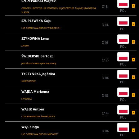
SZCZEPAŃSKI Wojtek
C18-
GMINNY LUDOWY KLUB SPORTOWY W JAWORZYNIE ŚLĄSKIEJ JAWORZYNA
POL
ŚLĄSKA
SZUPLEWSKA Kaja
D14-
LKS GÓRNIK WAŁBRZYCH WAŁBRZYCH
POL
SZYKOWNA Lena
D16-
ŻARÓW
POL
ŚWIDERSKI Bartosz
C12-
JEDLIŃSKA WERWA JEDLINA-ZDRÓJ
POL
TYCZYŃSKA Jagódka
D18-
ŚWIEBODZICE
POL
WAJDA Marianna
D18-
ŚWIDNICA
POL
WASIK Antoni
C14-
COLOROBBIA KIDS ŚWIEBODZICE
POL
WĄS Kinga
D10-
LKS GÓRNIK WAŁBRZYCH MROWINY
POL