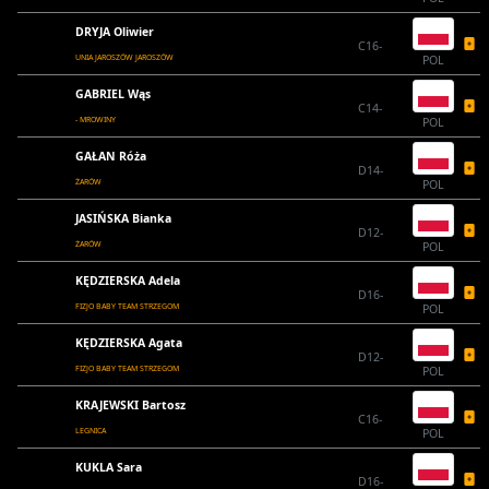
DRYJA Oliwier
C16-
UNIA JAROSZÓW JAROSZÓW
POL
GABRIEL Wąs
C14-
- MROWINY
POL
GAŁAN Róża
D14-
ŻARÓW
POL
JASIŃSKA Bianka
D12-
ŻARÓW
POL
KĘDZIERSKA Adela
D16-
FIZJO BABY TEAM STRZEGOM
POL
KĘDZIERSKA Agata
D12-
FIZJO BABY TEAM STRZEGOM
POL
KRAJEWSKI Bartosz
C16-
LEGNICA
POL
KUKLA Sara
D16-