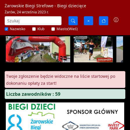
Żarowskie Biegi Strefowe - Biegi dziecięce
Żarów, 24 września 2023 r.
Nazwisko
Klub
Miasto(Wieś)
Twoje zgłoszenie będzie widoczne na liście startowej po
dokonaniu opłaty za start!
Liczba zawodników : 59