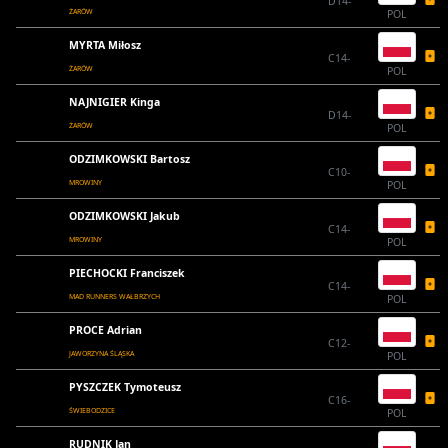
D14-
ŻARÓW
POL
MYRTA Miłosz
C14-
ŻARÓW
POL
NAJNIGIER Kinga
D14-
ŻARÓW
POL
ODZIMKOWSKI Bartosz
C10-
MROWINY
POL
ODZIMKOWSKI Jakub
C14-
MROWINY
POL
PIECHOCKI Franciszek
C14-
MAD RUNNERS WAŁBRZYCH
POL
PROCE Adrian
C12-
JAWORZYNA ŚLĄSKA
POL
PYSZCZEK Tymoteusz
C16-
ŚWIEBODZICE
POL
RUDNIK Jan