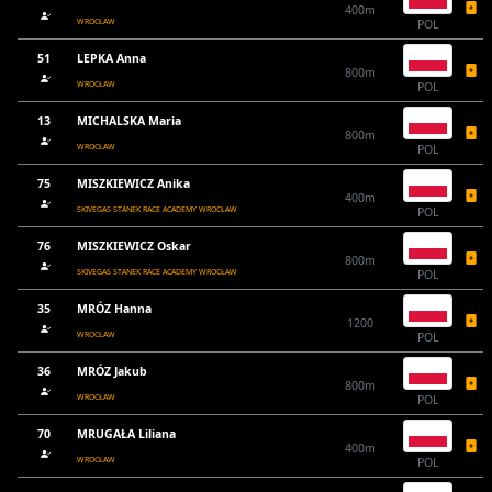
400m
WROCŁAW
POL
51
LEPKA Anna
800m
WROCŁAW
POL
13
MICHALSKA Maria
800m
WROCŁAW
POL
75
MISZKIEWICZ Anika
400m
SKIVEGAS STANEK RACE ACADEMY WROCŁAW
POL
76
MISZKIEWICZ Oskar
800m
SKIVEGAS STANEK RACE ACADEMY WROCŁAW
POL
35
MRÓZ Hanna
1200
WROCŁAW
POL
36
MRÓZ Jakub
800m
WROCŁAW
POL
70
MRUGAŁA Liliana
400m
WROCŁAW
POL