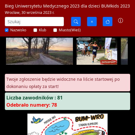
Bieg Uniwersytetu Medycznego 2023 dla dzieci BUMkids 2023
Wrocław, 30 września 2023 r.
Nazwisko
Klub
Miasto(Wieś)
Twoje zgłoszenie będzie widoczne na liście startowej po
dokonaniu opłaty za start!
Liczba zawodników : 81
Odebrało numery: 78