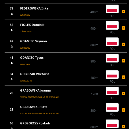
78
FEDEROWSKA Inka
400m
WROCŁAW
POL
52
FIOLEK Dominik
400m
:) ŚWIDNICA
POL
42
GDANIEC Szymon
800m
WROCŁAW
POL
41
GDANIEC Tytus
800m
WROCŁAW
POL
34
GIERCZAK Wiktoria
400m
WARKOCZ 1C
POL
GRABOWSKA Joanna
20
1200
SZKOŁA PODSTAWOWA NR 77 WROCŁAW
POL
GRABOWSKI Piotr
21
800m
SZKOŁA PODSTAWOWA NR 77 WROCŁAW
POL
66
GREGORCZYK Jakub
800m