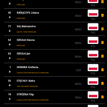
400m
WROCŁAW
POL
45
RATAJCZYK Liliana
800m
WROCŁAW
POL
71
SAJ Aleksandra
800m
SAJ-POL TEAM WROCŁAW
POL
63
SIKUŁA Hanna
800m
WROCŁAW
POL
62
SIKUŁA Jan
800m
WROCŁAW
POL
1
SKWARA Stefania
1200
SZKOŁA PODSTAWOWA NR 23 WROCŁAW
POL
55
STĘCHŁY Aleks
800m
MKS SIECHNICE WROCŁAW
POL
19
STRÓŻKA Filip
800m
SZKOŁA PODSTAWOWA NR 33 WROCŁAW
POL