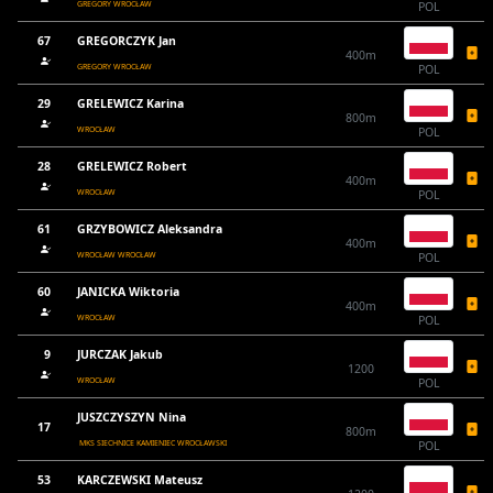
GREGORY WROCŁAW
POL
67
GREGORCZYK Jan
400m
GREGORY WROCŁAW
POL
29
GRELEWICZ Karina
800m
WROCŁAW
POL
28
GRELEWICZ Robert
400m
WROCŁAW
POL
61
GRZYBOWICZ Aleksandra
400m
WROCŁAW WROCŁAW
POL
60
JANICKA Wiktoria
400m
WROCŁAW
POL
9
JURCZAK Jakub
1200
WROCŁAW
POL
JUSZCZYSZYN Nina
17
800m
MKS SIECHNICE KAMIENIEC WROCŁAWSKI
POL
53
KARCZEWSKI Mateusz