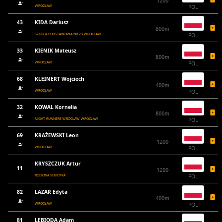
1200
WROCŁAW
POL
43
KIDA Dariusz
800m
SZKOŁA PODSTAWOWA NR 23 WROCŁAW
POL
33
KIENIK Mateusz
800m
WROCŁAW
POL
68
KLEINERT Wojciech
400m
WROCŁAW
POL
32
KOWAL Kornelia
800m
NIGHT RUNNERS WROCŁAW WROCLAW
POL
69
KRAŻEWSKI Leon
1200
WROCŁAW
POL
KRYSZCZUK Artur
11
1200
RODZINA SOBÓTKA
POL
82
LAZAR Edyta
400m
WROCŁAW
POL
81
LEBIODA Adam