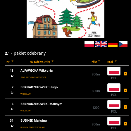
- pakiet odebrany
Nr
Nazwisko Imię
Filtr
Kraj
18
ALFAWICKA Wiktoria
800m
MKS SIECHNICE OZORZYCE
POL
7
BERNADZIKOWSKI Hugo
800m
WROCŁAW
POL
6
BERNADZIKOWSKI Maksym
1200
WROCŁAW
POL
31
BUDNIK Malwina
800m
BUDNIK TEAM WROCŁAW
POL