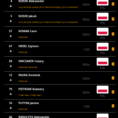
4
NOSEK Aleksander
400m
ULKS MŁODZIK OŁAWA/ JELCZ TRIATHLON PROJECT JELCZ-LASKOWICE
POL
5
NOSEK Jakub
800m
ULKS MŁODZIK OŁAWA/ JELCZ TRIATHLON PROJECT JELCZ-LASKOWICE
POL
57
NOWAK Leon
400m
WROCŁAW
POL
47
ORZEŁ Szymon
1200
WROCŁAW
POL
58
OWCZAREK Cezary
800m
WROCŁAW WROCŁAW
POL
12
PAUKA Dominik
400m
WROCŁAW
79
PIETRZAK Ksawery
800m
TYNIEC MAŁY TYNIEC MAŁY
POL
16
PUTYRA Janina
1200
WROCŁAW
46
RATAJCZYK Aleksander