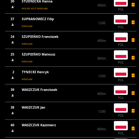
30
STUDNICKA Hanna
400m
WOLVES ATUT WROCŁAW
POL
37
SUPRANOWICZ Filip
1200
WROCŁAW
POL
24
SZUPIEŃKO Franciszek
400m
WROCŁAW
POL
25
SZUPIEŃKO Mateusz
800m
WROCŁAW
POL
2
TYNECKI Henryk
1200
WROCŁAW
POL
39
WASZCZUK Franciszek
800m
POL
38
WASZCZUK Jan
1200
POL
40
WASZCZUK Kazimierz
800m
POL