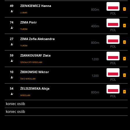
49
ZIENKIEWICZ Hanna
800m
LUBAŃ
POL
74
ZIMA Piotr
400m
TURÓW
POL
27
ZIMA Zofia Aleksandra
800m
TURÓW
POL
59
ZIANKOUSKAY Zlata
1200
SZKOŁA SP3 WROCLAW
POL
10
ŻBIKOWSKI Wiktor
1200
ŚWO WROCŁAW
POL
54
ŻELISZEWSKA Alicja
800m
WROCŁAW
POL
koniec osób
koniec osób