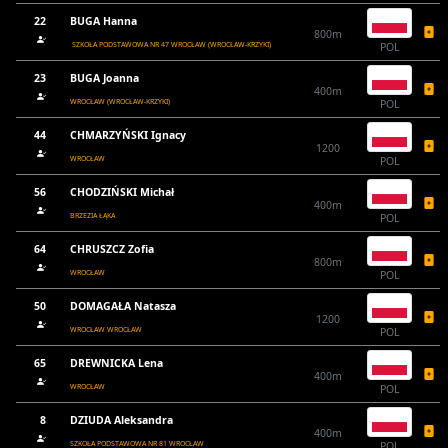
22
BUGA Hanna
800m
SZKOŁA PODSTAWOWA NR 47 WROCŁAW (WROCŁAW-KRZYKI)
POL
23
BUGA Joanna
400m
WROCŁAW (WROCŁAW-KRZYKI)
POL
44
CHMARZYŃSKI Ignacy
1200
WROCŁAW
POL
56
CHODZIŃSKI Michał
400m
BRZEZIA ŁĄKA
POL
64
CHRUSZCZ Zofia
800m
WROCŁAW
POL
50
DOMAGAŁA Natasza
1200
WROCŁAW WROCŁAW
POL
65
DREWNICKA Lena
400m
WROCŁAW
POL
8
DZIUDA Aleksandra
400m
SZKOŁA PODSTAWOWA NR 81 WROCŁAW
POL