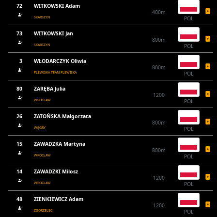
72
WITKOWSKI Adam
400m
SKARSZYN
POL
73
WITKOWSKI Jan
800m
SKARSZYN
POL
3
WŁODARCZYK Oliwia
800m
PLEWISKA TEAM PLEWISKA
POL
80
ZARĘBA Julia
1200
WROCŁAW
POL
26
ZATOŃSKA Małgorzata
800m
WĘGRY
POL
15
ZAWADZKA Martyna
800m
WROCŁAW
POL
14
ZAWADZKI Milosz
1200
WROCŁAW
POL
48
ZIENKIEWICZ Adam
1200
ZGORZELEC
POL