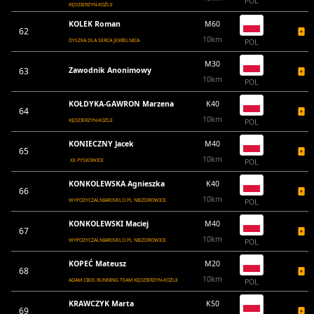
POL
KĘDZIERZYN-KOŹLE
KOLEK Roman
M60
62
10km
DYSZKA DLA SERCA JEMIELNICA
POL
M30
63
Zawodnik Anonimowy
10km
POL
KOŁDYKA-GAWRON Marzena
K40
64
10km
KĘDZIERZYN-KOŹLE
POL
KONIECZNY Jacek
M40
65
10km
XX PYSKOWICE
POL
KONKOLEWSKA Agnieszka
K40
66
10km
WYPOZYCZALNIAROVELO.PL NIEZDROWICE
POL
KONKOLEWSKI Maciej
M40
67
10km
WYPOZYCZALNIAROVELO.PL NIEZDROWICE
POL
KOPEĆ Mateusz
M20
68
10km
ADAM CIBIS RUNNING TEAM KĘDZIERZYN-KOŹLE
POL
KRAWCZYK Marta
K50
69