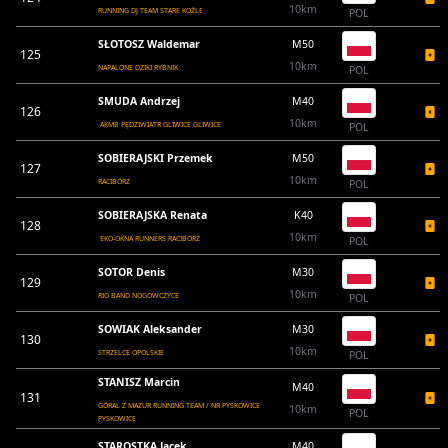
10km
RUNNING DJ TEAM STARE KOŹLE
POL
SŁOTOSZ Waldemar
M50
125
10km
NAPALONE DZIKI RYBNIK
POL
SMUDA Andrzej
M40
126
10km
AKMB PĘDZIWIATR GLIWICE GLIWICE
POL
SOBIERAJSKI Przemek
M50
127
10km
RACIBÓRZ
POL
SOBIERAJSKA Renata
K40
128
10km
EKO-OKNA RUNNERS RACIBÓRZ
POL
SOTOR Denis
M30
129
10km
RIO BAND NOGOWCZYCE
POL
SOWIAK Aleksander
M30
130
10km
STRZELCE OPOLSKIE
POL
STANISZ Marcin
M40
131
GÓRAL Z MAZUR RUNNING TEAM / NR PYSKOWICE
10km
POL
PYSKOWICE
STAROSTKA Jacek
M40