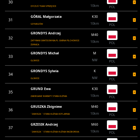
30
10km
DYCZUŚ TEAM SPRZĘCICE
POL
GÓRAL Małgorzata
K30
31
10km
SZYMISZÓW
POL
GRONDYS Andrzej
M40
32
ZATYRANI GRATISOWNIA.PL GMINA PILCHOWICE
10km
POL
ŻERNICA
GRONDYS Michał
M
33
NW
GLIWICE
POL
GRONDYS Sylwia
K
34
NW
GLIWICE
POL
GRUND Ewa
K30
35
10km
ZABIEGANE WARIATY STARA KUŹNIA
POL
GRUSZKA Zbigniew
M40
36
10km
``ZAWISZA `` STARA KUŹNIA KOTLARNIA
POL
GRZESIK Andrzej
M60
37
10km
``ZAWISZA `` STARA KUŹNIA KUŹNIA RACIBORSKA
POL