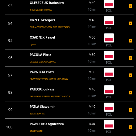
OLESZCZUK Radosław
M40
93
10km
4 RBLOG KRAPKOWICE
POL
ORZEŁ Grzegorz
M40
94
10km
GMINA STRZELCE OPOLSKIE SZCZEPANEK
POL
OSADNIK Paweł
M30
95
10km
UJAZD
POL
PACUŁA Piotr
M60
96
10km
GLIWICE BIEGAJĄ GLIWICE
POL
PARNICKI Piotr
M50
97
10km
``ZAWISZA `` STARA KUŹNIA KOTLARNIA
POL
PATECKI Łukasz
M40
98
10km
ZABIEGANE WARIATY KĘDZIERZYN-KOŹLE
POL
PATLA Sławomir
M40
99
10km
ZDZIESZOWICE
POL
PAWLETKO Agnieszka
K40
100
10km
STARY UJAZD
POL