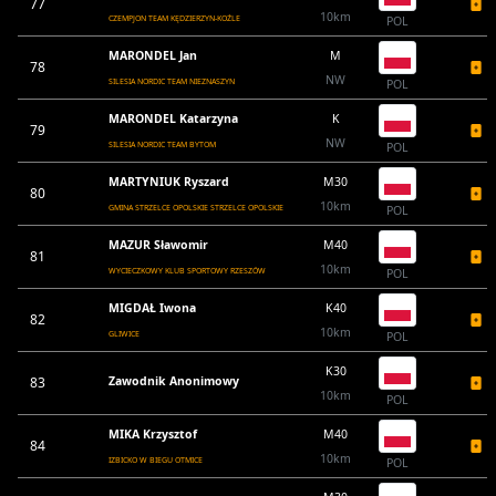
77
10km
CZEMPJON TEAM KĘDZIERZYN-KOŹLE
POL
MARONDEL Jan
M
78
NW
SILESIA NORDIC TEAM NIEZNASZYN
POL
MARONDEL Katarzyna
K
79
NW
SILESIA NORDIC TEAM BYTOM
POL
MARTYNIUK Ryszard
M30
80
10km
GMINA STRZELCE OPOLSKIE STRZELCE OPOLSKIE
POL
MAZUR Sławomir
M40
81
10km
WYCIECZKOWY KLUB SPORTOWY RZESZÓW
POL
MIGDAŁ Iwona
K40
82
10km
GLIWICE
POL
K30
83
Zawodnik Anonimowy
10km
POL
MIKA Krzysztof
M40
84
10km
IZBICKO W BIEGU OTMICE
POL