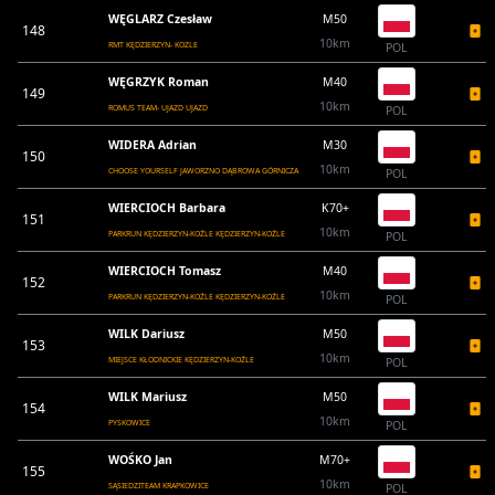
WĘGLARZ Czesław
M50
148
10km
RMT KĘDZIERZYN- KOZLE
POL
WĘGRZYK Roman
M40
149
10km
ROMUS TEAM- UJAZD UJAZD
POL
WIDERA Adrian
M30
150
10km
CHOOSE YOURSELF JAWORZNO DĄBROWA GÓRNICZA
POL
WIERCIOCH Barbara
K70+
151
10km
PARKRUN KĘDZIERZYN-KOŹLE KĘDZIERZYN-KOŹLE
POL
WIERCIOCH Tomasz
M40
152
10km
PARKRUN KĘDZIERZYN-KOŹLE KĘDZIERZYN-KOŹLE
POL
WILK Dariusz
M50
153
10km
MIEJSCE KŁODNICKIE KĘDZIERZYN-KOŹLE
POL
WILK Mariusz
M50
154
10km
PYSKOWICE
POL
WOŚKO Jan
M70+
155
10km
SĄSIEDZITEAM KRAPKOWICE
POL