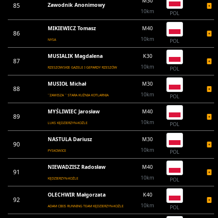
M30
85
Zawodnik Anonimowy
10km
POL
MIKIEWICZ Tomasz
M40
86
10km
NYSA
POL
MUSIALIK Magdalena
K30
87
10km
RZESZOWSKIE GAZELE I GEPARDY RZESZÓW
POL
MUSIOŁ Michał
M30
88
10km
``ZAWISZA `` STARA KUŹNIA KOTLARNIA
POL
MYŚLIWIEC Jarosław
M40
89
10km
LUKS KĘDZIERZYN-KOŹLE
POL
NASTULA Dariusz
M30
90
10km
PYSKOWICE
POL
NIEWADZISZ Radosław
M40
91
10km
KĘDZIERZYN-KOŹLE
POL
OLECHWIR Małgorzata
K40
92
10km
ADAM CIBIS RUNNING TEAM KĘDZIERZYN-KOŹLE
POL