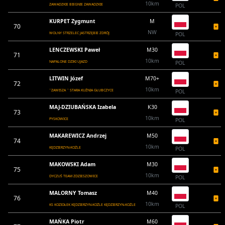
10km
ZAWADZKIE BIEGNIE ZAWADZKIE
POL
KURPET Zygmunt
M
70
NW
WOLNY STRZELEC JASTRZĘBIE ZDRÓJ
POL
LENCZEWSKI Paweł
M30
71
10km
NAPALONE DZIKI UJAZD
POL
LITWIN Józef
M70+
72
10km
``ZAWISZA `` STARA KUŹNIA GŁUBCZYCE
POL
MAJ-DZIUBAŃSKA Izabela
K30
73
10km
PYSKOWICE
POL
MAKAREWICZ Andrzej
M50
74
10km
KĘDZIERZYN-KOŹLE
POL
MAKOWSKI Adam
M30
75
10km
DYCZUŚ TEAM ZDZIESZOWICE
POL
MALORNY Tomasz
M40
76
10km
KS KOZIOŁEK KĘDZIERZYN-KOŹLE KĘDZIERZYN-KOŹLE
POL
MAŃKA Piotr
M60