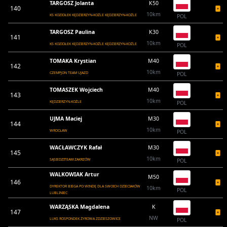
TARGOSZ Jolanta
K50
140
10km
KS KOZIOŁEK KĘDZIERZYN-KOŹLE KĘDZIERZYN-KOŹLE
POL
TARGOSZ Paulina
K30
141
10km
KS KOZIOŁEK KĘDZIERZYN-KOŹLE KĘDZIERZYN-KOŹLE
POL
TOMAKA Krystian
M40
142
10km
CZEMPJON TEAM UJAZD
POL
TOMASZEK Wojciech
M40
143
10km
KĘDZIERZYN-KOŹLE
POL
UJMA Maciej
M30
144
10km
WROCŁAW
POL
WACŁAWCZYK Rafał
M30
145
10km
SĄSIEDZITEAM ZAKRZÓW
POL
WALKOWIAK Artur
M50
146
DYREKTOR BIEGA PO WINDĘ DLA SWOICH DZIECIAKÓW
10km
POL
LUBLINIEC
WARZĄSKA Magdalena
K
147
NW
LUKS ROSPONDEK ŻYROWA ZDZIESZOWICE
POL