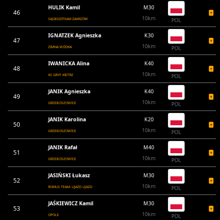
HULIK Kamil
M30
46
10km
SĄSIEDZITEAM ZAKRZÓW
POL
IGNATZEK Agnieszka
K30
47
10km
ZIMNA WÓDKA
POL
IWANICKA Alina
K40
48
10km
KS GRYF KIETRZ
POL
JANIK Agnieszka
K40
49
10km
GRZEBOSZOWICE
POL
JANIK Karolina
K20
50
10km
GRZEBOSZOWICE
POL
JANIK Rafał
M40
51
10km
GRZEBOSZOWICE
POL
JASIŃSKI Łukasz
M30
52
10km
ROMUS TEAM- UJAZD UJAZD
POL
JAŚKIEWICZ Kamil
M30
53
10km
OPOLE
POL