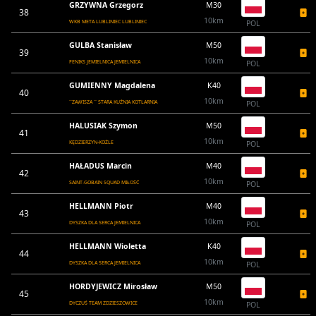
GRZYWNA Grzegorz
M30
38
10km
WKB META LUBLINIEC LUBLINIEC
POL
GULBA Stanisław
M50
39
10km
FENIKS JEMIELNICA JEMIELNICA
POL
GUMIENNY Magdalena
K40
40
10km
``ZAWISZA `` STARA KUŹNIA KOTLARNIA
POL
HALUSIAK Szymon
M50
41
10km
KĘDZIERZYN-KOŹLE
POL
HAŁADUS Marcin
M40
42
10km
SAINT-GOBAIN SQUAD MIŁOŚĆ
POL
HELLMANN Piotr
M40
43
10km
DYSZKA DLA SERCA JEMIELNICA
POL
HELLMANN Wioletta
K40
44
10km
DYSZKA DLA SERCA JEMIELNICA
POL
HORDYJEWICZ Mirosław
M50
45
10km
DYCZUŚ TEAM ZDZIESZOWICE
POL