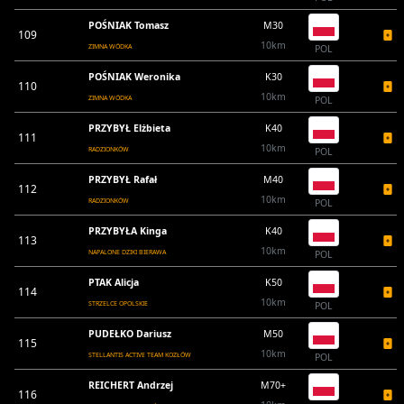
POŚNIAK Tomasz
M30
109
10km
ZIMNA WÓDKA
POL
POŚNIAK Weronika
K30
110
10km
ZIMNA WÓDKA
POL
PRZYBYŁ Elżbieta
K40
111
10km
RADZIONKÓW
POL
PRZYBYŁ Rafał
M40
112
10km
RADZIONKÓW
POL
PRZYBYŁA Kinga
K40
113
10km
NAPALONE DZIKI BIERAWA
POL
PTAK Alicja
K50
114
10km
STRZELCE OPOLSKIE
POL
PUDEŁKO Dariusz
M50
115
10km
STELLANTIS ACTIVE TEAM KOZŁÓW
POL
REICHERT Andrzej
M70+
116