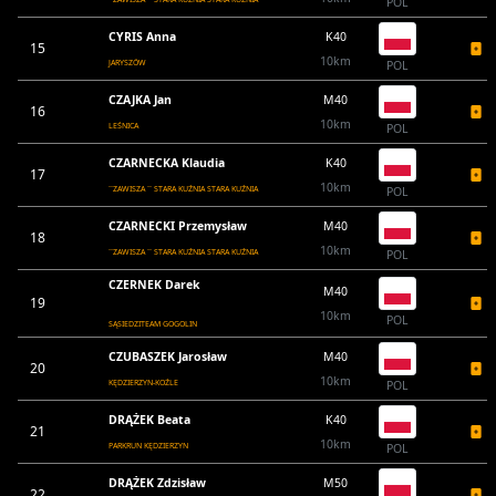
POL
CYRIS Anna
K40
15
10km
JARYSZÓW
POL
CZAJKA Jan
M40
16
10km
LEŚNICA
POL
CZARNECKA Klaudia
K40
17
10km
``ZAWISZA `` STARA KUŹNIA STARA KUŹNIA
POL
CZARNECKI Przemysław
M40
18
10km
``ZAWISZA `` STARA KUŹNIA STARA KUŹNIA
POL
CZERNEK Darek
M40
19
10km
POL
SĄSIEDZITEAM GOGOLIN
CZUBASZEK Jarosław
M40
20
10km
KĘDZIERZYN-KOŹLE
POL
DRĄŻEK Beata
K40
21
10km
PARKRUN KĘDZIERZYN
POL
DRĄŻEK Zdzisław
M50
22