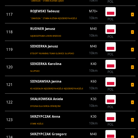
10km
``ZAWISZA `` STARA KUŹNIA UJAZD
POL
ROJEWSKI Tadeusz
M70+
117
10km
``ZAWISZA `` STARA KUŹNIA KĘDZIERZYN-KOŹLE
POL
RUDNER Janusz
M40
118
10km
SĄSIEDZITEAM LEWIN BRZESKI
POL
SIEKIERKA Janusz
M40
119
10km
ETISOFT RUNNING TEAM GLIWICE SŁUPSKO
POL
SIEKIERKA Karolina
K40
120
10km
SŁUPSKO
POL
SIENIAWSKA Janina
K60
121
10km
KS KOZIOŁEK KĘDZIERZYN-KOŹLE KĘDZIERZYN-KOŹLE
POL
SKAŁKOWSKA Aniela
K30
122
10km
DYSZKA DLA SERCA OŚWIĘCIM
POL
SKRZYPCZAK Anna
K30
123
10km
STARE KOŹLE
POL
SKRZYPCZAK Grzegorz
M40
124