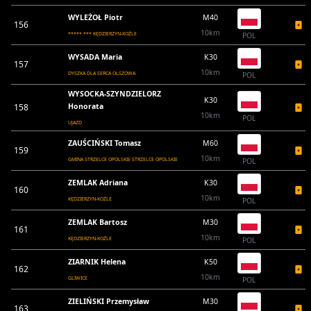
WYLEŻOŁ Piotr
M40
156
10km
***** *** KĘDZIERZYN-KOŹLE
POL
WYSADA Maria
K30
157
10km
DYSZKA DLA SERCA OLSZOWA
POL
WYSOCKA-SZYNDZIELORZ
K30
158
Honorata
10km
POL
UJAZD
ZAUŚCIŃSKI Tomasz
M60
159
10km
GMINA STRZELCE OPOLSKIE STRZELCE OPOLSKIE
POL
ZEMLAK Adriana
K30
160
10km
KĘDZIERZYN-KOŹLE
POL
ZEMLAK Bartosz
M30
161
10km
KĘDZIERZYN-KOŹLE
POL
ZIARNIK Helena
K50
162
10km
GLIWICE
POL
ZIELIŃSKI Przemysław
M30
163