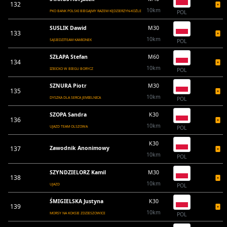
132
10km
PKO BANK POLSKI BIEGAJMY RAZEM KĘDZIERZYN-KOŹLE
POL
SUSLIK Dawid
M30
133
10km
SĄSIEDZITEAM KAMIONEK
POL
SZŁAPA Stefan
M60
134
10km
IZBICKO W BIEGU BORYCZ
POL
SZNURA Piotr
M30
135
10km
DYSZKA DLA SERCA JEMIELNICA
POL
SZOPA Sandra
K30
136
10km
UJAZD TEAM OLSZOWA
POL
K30
137
Zawodnik Anonimowy
10km
POL
SZYNDZIELORZ Kamil
M30
138
10km
UJAZD
POL
ŚMIGIELSKA Justyna
K30
139
10km
MORSY NA KOKSIE ZDZIESZOWICE
POL