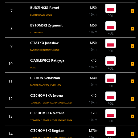
BUDZIŃSKI Paweł
M50
7
10km
BUDZIKI UJAZD UJAZD
POL
BYTOMSKI Zygmunt
M50
8
10km
SZCZEPANEK
POL
CIASTKO Jarosław
M50
9
10km
PARKRUN KĘDZIERZYN-KOŹLE
POL
CIĄGLEWICZ Patrycja
K40
10
10km
UJAZD
POL
CICHOŃ Sebastian
M40
11
10km
DYSZKA DLA SERCA JEMIELNICA
POL
CIECHOMSKA Iwona
K40
12
10km
``ZAWISZA `` STARA KUŹNIA STARA KUŹNIA
POL
CIECHOMSKA Natalia
K20
13
10km
``ZAWISZA `` STARA KUŹNIA STARA KUŹNIA
POL
CIECHOMSKI Bogdan
M70+
14
10km
``ZAWISZA `` STARA KUŹNIA STARA KUŹNIA