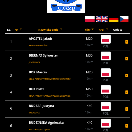
Lp.
Nr
Nazwisko Imię
Filtr
Kraj
Opłata
APOSTEL Jakub
M20
1
10km
KĘDZIERZYN-KOŹLE
POL
BIERNAT Sylwester
M30
2
10km
JEMIELNICA
POL
BOK Marcin
M20
3
10km
MAŁA PANEW TEAM ZAWADZKIE LUBLINIEC
POL
BOK Piotr
M50
4
10km
MAŁA PANEW TEAM ZAWADZKIE ŻĘDOWICE
POL
BUDZAR Justyna
K40
5
10km
WIĘKSZYCE
POL
BUDZIŃSKA Agnieszka
K40
6
10km
BUDZIKI UJAZD UJAZD
POL