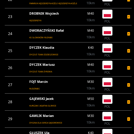
10km
PARKRUN KĘDZIERZYN-KOŹLE KĘDZIERZYN-KOŹLE
POL
DROBNIK Wojciech
M40
23
10km
KĘDZIERZYN
POL
DWORACZYŃSKI Rafał
M40
24
10km
KS SŁOWIKÓW RUDNIKI
POL
DYCZEK Klaudia
K40
25
10km
DYCZUŚ TEAM ZDZIESZOWICE
POL
DYCZEK Mariusz
M40
26
10km
DYCZUŚ TEAM ŻYROWA
POL
FOJT Marcin
M30
27
10km
RUDZINIEC
POL
GAJEWSKI Jacek
M50
28
10km
KURCZAK I AGATKA GLIWICE
POL
GAWLIK Marian
M30
29
10km
DYSZKA DLA SERCA GĄSIOROWICE
POL
GŁUSZEK Ula
K40