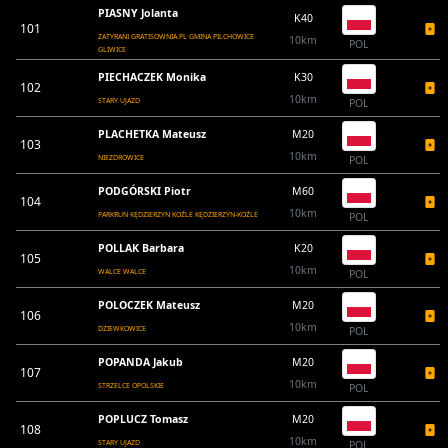
PIASNY Jolanta
K40
101
ZATYRANI GRATISOWNIA.PL GMINA PILCHOWICE
10km
POL
GLIWICE
PIECHACZEK Monika
K30
102
10km
STARY UJAZD
POL
PLACHETKA Mateusz
M20
103
10km
NIEZDROWICE
POL
PODGÓRSKI Piotr
M60
104
10km
PARKRUN KĘDZIERZYN KOŹLE KĘDZIERZYN-KOŹLE
POL
POLLAK Barbara
K20
105
10km
WALCE WALCE
POL
POLOCZEK Mateusz
M20
106
10km
DZIEWKOWICE
POL
POPANDA Jakub
M20
107
10km
STRZELCE OPOLSKIE
POL
POPLUCZ Tomasz
M20
108
10km
STARY UJAZD
POL