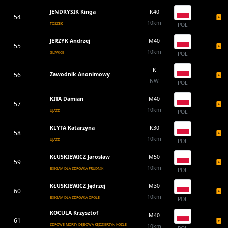
JENDRYSIK Kinga
K40
54
10km
TOSZEK
POL
JERZYK Andrzej
M40
55
10km
GLIWICE
POL
K
56
Zawodnik Anonimowy
NW
POL
KITA Damian
M40
57
10km
UJAZD
POL
KLYTA Katarzyna
K30
58
10km
UJAZD
POL
KŁUSKIEWICZ Jarosław
M50
59
10km
BIEGAM DLA ZDROWIA PRUDNIK
POL
KŁUSKIEWICZ Jędrzej
M30
60
10km
BIEGAM DLA ZDROWIA OPOLE
POL
KOCULA Krzysztof
M40
61
ZDROWE MORSY DĘBOWA KĘDZIERZYN-KOŹLE
10km