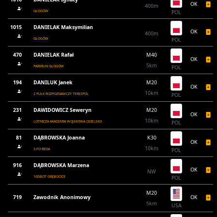
OK
400m
GŁOGÓW
POL
1015
DANIELAK Maksymilian
OK
400m
GŁOGÓW
POL
470
DANIELAK Rafał
M40
OK
5km
PARKRUN GŁOGÓW
POL
194
DANILUK Janek
M20
OK
10km
2 PUŁK ROZPOZNAWCZY TERESPOL
POL
231
DAWIDOWICZ Seweryn
M20
OK
10km
LOTNICZA AKADEMIA WOJSKOWA OSIELSKO
POL
81
DĄBROWSKA Joanna
K30
OK
10km
3.FO REDA
POL
916
DĄBROWSKA Marzena
OK
NW
16DBOT GRĘBOCICE
POL
M20
719
Zawodnik Anonimowy
OK
5km
USA