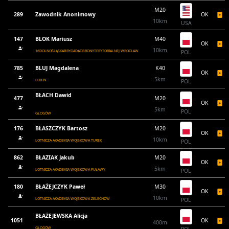
M20
289
Zawodnik Anonimowy
OK
10km
USA
147
BLOK Mariusz
M40
OK
10km
16DOLNOŚLĄSKABRYGADAOBRONYTERYTORIALNEJ WROCŁAW
POL
785
BLUJ Magdalena
K40
OK
5km
LUBIN
POL
BŁACH Dawid
477
M20
OK
5km
POL
GŁOGÓW
176
BŁASZCZYK Bartosz
M20
OK
10km
LOTNICZA AKADEMIA WOJSKOWA TUREK
POL
862
BŁAZIAK Jakub
M20
OK
5km
LOTNICZA AKADEMIA WOJSKOWA PUŁAWY
POL
180
BŁAŻEJCZYK Paweł
M30
OK
10km
LOTNICZA AKADEMIA WOJSKOWA ŻELECHÓW
POL
BŁAŻEJEWSKA Alicja
1051
OK
400m
GŁOGÓW
POL