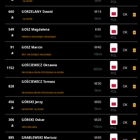
5km
- GŁOGÓW
POL
660
GORZELANY Dawid
M14
OK
5km
- GŁOGÓW
POL
549
GOSZ Magdalena
K40
OK
5km
PARKRUN GRUDZIĄDZ GRUDZIĄDZ
POL
91
GOSZ Marcin
M40
OK
10km
RWT GRUDZIĄDZ GRUDZIĄDZ
POL
GOŚCIEWICZ Oktawia
1152
OK
400m
OBUDOWA GRUPA POŚCIGOWA GŁOGÓW
POL
GOŚCIEWICZ Tomasz
M30
828
OK
5km
POL
OBUDOWA GRUPA POŚCIGOWA GŁOGÓW
456
GÓRSKI Jerzy
M60
OK
5km
DATASPORT GŁOGÓW
POL
306
GÓRSKI Oskar
M20
OK
10km
18DZ BIELAWA
POL
885
GRABLEWSKI Mariusz
M40