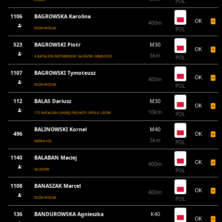
POL
1106
BAGROWSKA Karolina
OK
400m
DUŻA WÓLKA
POL
523
BAGROWSKI Piotr
M30
OK
5km
4 BATALION INŻYNIERYJNY GŁOGÓW GRĘBOCICE
POL
1107
BAGROWSKI Tymoteusz
OK
400m
DUŻA WÓLKA
POL
112
BALAS Dariusz
M30
OK
10km
172 BATALION LEKKIEJ PIECHOTY OPOLE LISÓW
POL
BALINOWSKI Kornel
M40
496
OK
5km
NOWA SÓL
POL
1140
BAŁABAN Maciej
OK
400m
GŁOGÓW
POL
1108
BANASZAK Marcel
OK
400m
DUŻA WÓLKA
POL
136
BANDUROWSKA Agnieszka
K40
OK