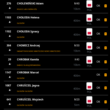
276
CHOLEWIŃSKI Adam
M40
OK
10km
WILKI Z LASU NOWA SÓL
POL
1103
CHOŁODA Helena
OK
400m
GŁOGÓW
POL
1102
CHOŁODA Ignacy
OK
400m
GŁOGÓW
POL
304
CHOMICZ Andrzej
M30
OK
10km
NADAKTYWNI NOWE MIASTECZKO NOWE MIASTECZKO
POL
29
CHROBAK Kamila
K40
OK
10km
BABKI Z KLASĄ JERZMANOWA
POL
1147
CHROBAK Marcel
OK
400m
GŁOGÓW
1087
CHRUŚCIEL Jagna
OK
400m
GŁOGÓW GŁOGÓW
POL
641
CHRUŚCIEL Wojciech
M20
OK
5km
GŁOGÓW GŁOGÓW
POL