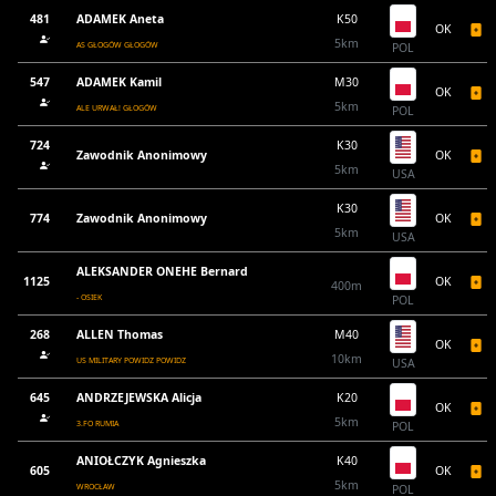
481
ADAMEK Aneta
K50
OK
5km
AS GŁOGÓW GŁOGÓW
POL
547
ADAMEK Kamil
M30
OK
5km
ALE URWAŁ! GŁOGÓW
POL
724
K30
Zawodnik Anonimowy
OK
5km
USA
K30
774
Zawodnik Anonimowy
OK
5km
USA
ALEKSANDER ONEHE Bernard
1125
OK
400m
- OSIEK
POL
268
ALLEN Thomas
M40
OK
10km
US MILITARY POWIDZ POWIDZ
USA
645
ANDRZEJEWSKA Alicja
K20
OK
5km
3.FO RUMIA
POL
ANIOŁCZYK Agnieszka
K40
605
OK
5km
WROCŁAW
POL