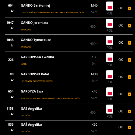
604
GAŃKO Bartłomiej
M40
OK
5km
16 DOLNOŚLĄSKA BRYGADA OBRONY TERYTORIALNEJ WROCŁAW
POL
1047
GAŃKO Jeremiasz
OK
400m
WROCŁAW
POL
1048
GAŃKO Tymoteusz
OK
400m
WROCŁAW
POL
GARBOWSKA Ewelina
K30
226
OK
10km
LUBIN
POL
88
GARBOWSKI Rafał
M30
OK
10km
LKS SPARTA PARSZOWICE LUBIN
POL
654
GARDYZA Ewa
K40
OK
5km
16DOLNOŚLĄSKABRYGADAOBRONYTERYTORIALNEJ GŁOGÓW
POL
1158
GAS Angelika
OK
400m
GŁOGÓW
POL
833
GAŚ Angelika
K30
OK
5km
GŁOGÓW