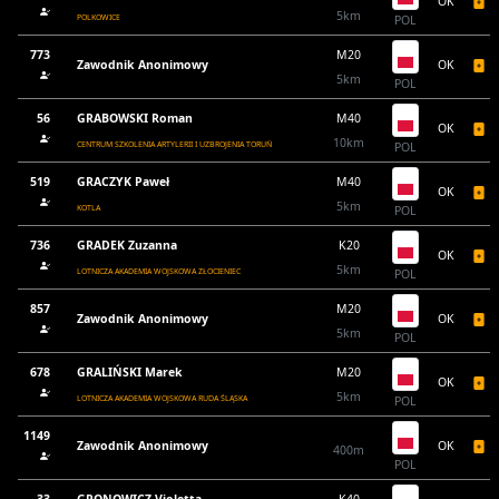
OK
5km
POLKOWICE
POL
773
M20
Zawodnik Anonimowy
OK
5km
POL
56
GRABOWSKI Roman
M40
OK
10km
CENTRUM SZKOLENIA ARTYLERII I UZBROJENIA TORUŃ
POL
519
GRACZYK Paweł
M40
OK
5km
KOTLA
POL
736
GRADEK Zuzanna
K20
OK
5km
LOTNICZA AKADEMIA WOJSKOWA ZŁOCIENIEC
POL
857
M20
Zawodnik Anonimowy
OK
5km
POL
678
GRALIŃSKI Marek
M20
OK
5km
LOTNICZA AKADEMIA WOJSKOWA RUDA ŚLĄSKA
POL
1149
Zawodnik Anonimowy
OK
400m
POL
33
GRONOWICZ Violetta
K40