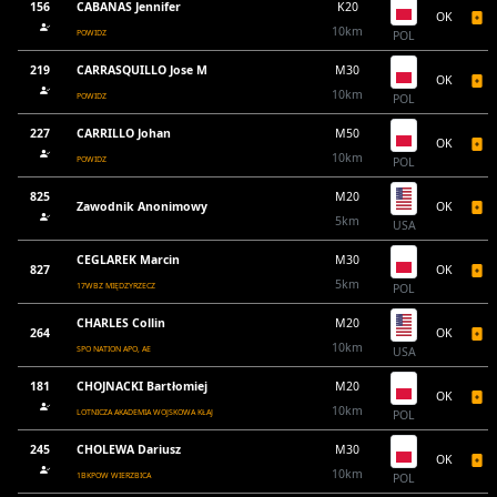
156
CABANAS Jennifer
K20
OK
10km
POWIDZ
POL
219
CARRASQUILLO Jose M
M30
OK
10km
POWIDZ
POL
227
CARRILLO Johan
M50
OK
10km
POWIDZ
POL
825
M20
Zawodnik Anonimowy
OK
5km
USA
CEGLAREK Marcin
M30
827
OK
5km
17WBZ MIĘDZYRZECZ
POL
CHARLES Collin
M20
264
OK
10km
SPO NATION APO, AE
USA
181
CHOJNACKI Bartłomiej
M20
OK
10km
LOTNICZA AKADEMIA WOJSKOWA KŁAJ
POL
245
CHOLEWA Dariusz
M30
OK
10km
1BKPOW WIERZBICA
POL