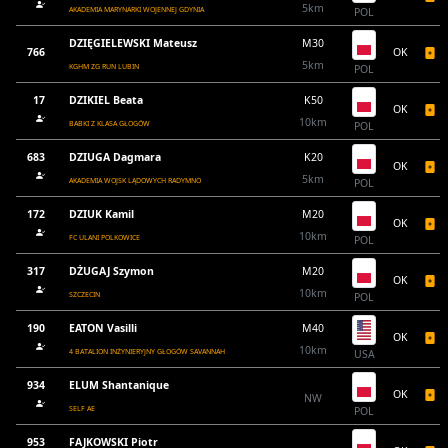
5km
AKADEMIA MARYNARKI WOJENNEJ GDYNIA
POL
DZIĘGIELEWSKI Mateusz
M30
766
OK
5km
KGHM ZG RUN LUBIN
POL
17
DZIKIEL Beata
K50
OK
10km
BABKI Z KLASA GŁOGÓW
POL
683
DZIUGA Dagmara
K20
OK
5km
AKADEMIA WOJSK LĄDOWYCH RADYMNO
POL
172
DZIUK Kamil
M20
OK
10km
FC ULANI POLKOWICE
POL
317
DŻUGAJ Szymon
M20
OK
10km
SZCZECIN
POL
190
EATON Vasilli
M40
OK
10km
4 BATALION INŻYNIERYJNY GŁOGÓW SAVANNAH
USA
934
ELUM Shantanique
OK
NW
SELF AE
POL
953
FAJKOWSKI Piotr