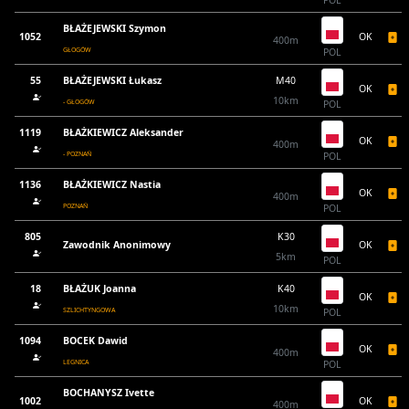
BŁAŻEJEWSKI Szymon
1052
OK
400m
GŁOGÓW
POL
55
BŁAŻEJEWSKI Łukasz
M40
OK
10km
- GŁOGÓW
POL
1119
BŁAŻKIEWICZ Aleksander
OK
400m
- POZNAŃ
POL
1136
BŁAŻKIEWICZ Nastia
OK
400m
POZNAŃ
POL
805
K30
Zawodnik Anonimowy
OK
5km
POL
18
BŁAŻUK Joanna
K40
OK
10km
SZLICHTYNGOWA
POL
1094
BOCEK Dawid
OK
400m
LEGNICA
POL
BOCHANYSZ Ivette
1002
OK
400m