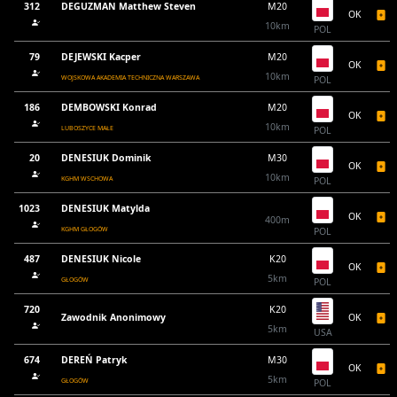
312
DEGUZMAN Matthew Steven
M20
OK
10km
POL
79
DEJEWSKI Kacper
M20
OK
10km
WOJSKOWA AKADEMIA TECHNICZNA WARSZAWA
POL
186
DEMBOWSKI Konrad
M20
OK
10km
LUBOSZYCE MAŁE
POL
20
DENESIUK Dominik
M30
OK
10km
KGHM WSCHOWA
POL
1023
DENESIUK Matylda
OK
400m
KGHM GŁOGÓW
POL
487
DENESIUK Nicole
K20
OK
5km
GŁOGÓW
POL
720
K20
Zawodnik Anonimowy
OK
5km
USA
674
DEREŃ Patryk
M30
OK
5km
GŁOGÓW
POL