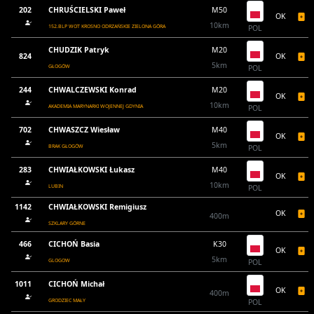
202
CHRUŚCIELSKI Paweł
M50
OK
10km
152.BLP WOT KROSNO ODRZAŃSKIE ZIELONA GÓRA
POL
CHUDZIK Patryk
M20
824
OK
5km
GŁOGÓW
POL
244
CHWALCZEWSKI Konrad
M20
OK
10km
AKADEMIA MARYNARKI WOJENNEJ GDYNIA
POL
702
CHWASZCZ Wiesław
M40
OK
5km
BRAK GŁOGÓW
POL
283
CHWIAŁKOWSKI Łukasz
M40
OK
10km
LUBIN
POL
1142
CHWIAŁKOWSKI Remigiusz
OK
400m
SZKLARY GÓRNE
466
CICHOŃ Basia
K30
OK
5km
GLOGOW
POL
1011
CICHOŃ Michał
OK
400m
GRODZIEC MAŁY
POL