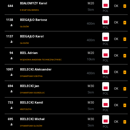
BIAŁOMYZY Karol
M20
644
OK
5km
8 BSAP KOŁOBRZEG
POL
1138
BIEGAJŁO Bartosz
OK
400m
GŁOGÓW
POL
1137
BIEGAJŁO Karol
OK
400m
GŁOGÓW
POL
94
BIEL Adrian
M20
OK
10km
WOJSKOWA AKADEMIA TECHNICZNA ŻYWIEC
POL
1097
BIELECKI Aleksander
OK
400m
DYNAMITEAM SOBÓTKA
POL
694
BIELECKI Jan
M30
OK
5km
DYNAMITEAM OGORZELEC
POL
733
BIELECKI Kamil
M30
OK
5km
KROTOSZYN
POL
695
BIELECKI Michał
M30
OK
5km
DYNAMITEAM GŁOGÓW
POL