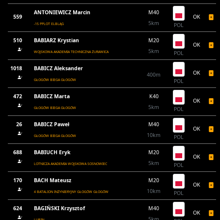
ANTONIEWICZ Marcin
M40
559
OK
5km
-15 PPLOT ELBLĄG
POL
510
BABIARZ Krystian
M20
OK
5km
WOJSKOWA AKADEMIA TECHNICZNA ŻURAWICA
POL
1018
BABICZ Aleksander
OK
400m
GŁOGÓW BIEGA GŁOGÓW
POL
472
BABICZ Marta
K40
OK
5km
GŁOGÓW BIEGA GŁOGÓW
POL
26
BABICZ Paweł
M40
OK
10km
GŁOGÓW BIEGA GŁOGÓW
POL
688
BABIUCH Eryk
M20
OK
5km
LOTNICZA AKADEMIA WOJSKOWA SOSNOWIEC
POL
170
BACH Mateusz
M20
OK
10km
4 BATALION INŻYNIERYJNY GŁOGÓW GŁOGÓW
POL
624
BAGIŃSKI Krzysztof
M40
OK
5km
LUBIN