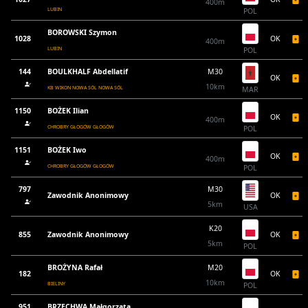
400m
LUBIN
POL
BOROWSKI Szymon
1028
OK
400m
LUBIN
POL
144
BOULKHALF Abdellatif
M30
OK
10km
KB WIKON NOWA SÓL NOWA SÓL
MAR
1150
BOŻEK Ilian
OK
400m
CHROBRY GŁOGÓW GŁOGÓW
POL
1151
BOŻEK Iwo
OK
400m
CHROBRY GŁOGÓW GŁOGÓW
POL
797
M30
Zawodnik Anonimowy
OK
5km
USA
K20
855
Zawodnik Anonimowy
OK
5km
POL
BROŻYNA Rafał
M20
182
OK
10km
BIELINY
POL
951
BRZECHWA Małgorzata