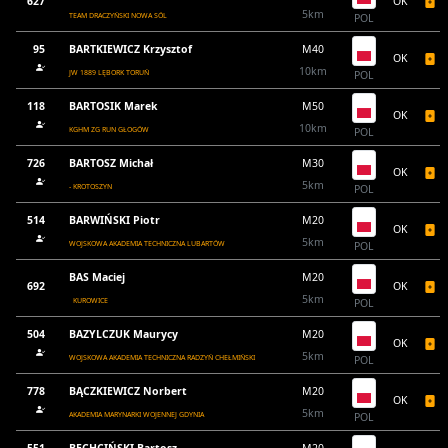
627
OK
5km
TEAM DRACZYŃSKI NOWA SÓL
POL
95
BARTKIEWICZ Krzysztof
M40
OK
10km
JW 1889 LĘBORK TORUŃ
POL
118
BARTOSIK Marek
M50
OK
10km
KGHM ZG RUN GŁOGÓW
POL
726
BARTOSZ Michał
M30
OK
5km
- KROTOSZYN
POL
514
BARWIŃSKI Piotr
M20
OK
5km
WOJSKOWA AKADEMIA TECHNICZNA LUBARTÓW
POL
BAS Maciej
M20
692
OK
5km
KUROWICE
POL
504
BAZYLCZUK Maurycy
M20
OK
5km
WOJSKOWA AKADEMIA TECHNICZNA RADZYŃ CHEŁMIŃSKI
POL
778
BĄCZKIEWICZ Norbert
M20
OK
5km
AKADEMIA MARYNARKI WOJENNEJ GDYNIA
POL
551
BECHCIŃSKI Bartosz
M20