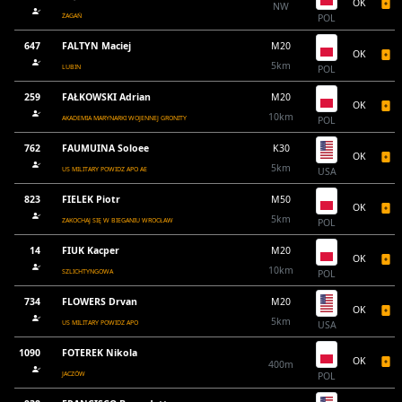
OK
NW
ŻAGAŃ
POL
647
FALTYN Maciej
M20
OK
5km
LUBIN
POL
259
FAŁKOWSKI Adrian
M20
OK
10km
AKADEMIA MARYNARKI WOJENNEJ GRONITY
POL
762
FAUMUINA Soloee
K30
OK
5km
US MILITARY POWIDZ APO AE
USA
823
FIELEK Piotr
M50
OK
5km
ZAKOCHAJ SIĘ W BIEGANIU WROCŁAW
POL
14
FIUK Kacper
M20
OK
10km
SZLICHTYNGOWA
POL
734
FLOWERS Drvan
M20
OK
5km
US MILITARY POWIDZ APO
USA
1090
FOTEREK Nikola
OK
400m
JACZÓW
POL