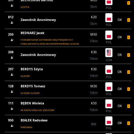
5km
ŁĘCZYCA
POL
812
K20
Zawodnik Anonimowy
OK
5km
POL
BEDNARZ Jacek
250
M50
OK
STOWARZYSZENIE WETERANÓW MISJI POKOJOWYCH I
10km
POL
STABILIZACYJNYCH ZIEMI ZACHODNIOPOMORSKIEJ SZCZECIN
208
K30
Zawodnik Anonimowy
OK
10km
USA
297
BERDYS Edyta
K30
OK
10km
GŁOGÓW
POL
128
BERDYS Tomasz
M30
OK
10km
GŁOGÓW GŁOGÓW
POL
111
BĘBEN Wioleta
K50
OK
10km
KB WIKON NOWA SÓL KOŻUCHÓW
POL
950
BIAŁEK Radosław
OK
NW
WARSZAWA
POL