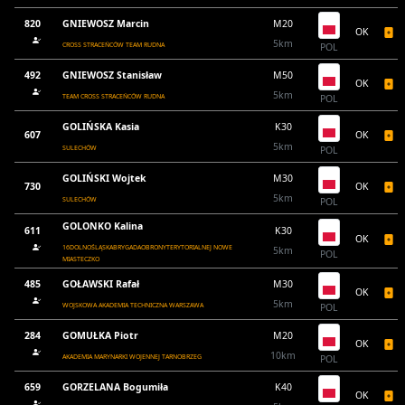
820
GNIEWOSZ Marcin
M20
OK
5km
CROSS STRACEŃCÓW TEAM RUDNA
POL
492
GNIEWOSZ Stanisław
M50
OK
5km
TEAM CROSS STRACEŃCÓW RUDNA
POL
GOLIŃSKA Kasia
K30
607
OK
5km
SULECHÓW
POL
GOLIŃSKI Wojtek
M30
730
OK
5km
SULECHÓW
POL
GOLONKO Kalina
611
K30
OK
16DOLNOŚLĄSKABRYGADAOBRONYTERYTORIALNEJ NOWE
5km
POL
MIASTECZKO
485
GOŁAWSKI Rafał
M30
OK
5km
WOJSKOWA AKADEMIA TECHNICZNA WARSZAWA
POL
284
GOMUŁKA Piotr
M20
OK
10km
AKADEMIA MARYNARKI WOJENNEJ TARNOBRZEG
POL
659
GORZELANA Bogumiła
K40
OK