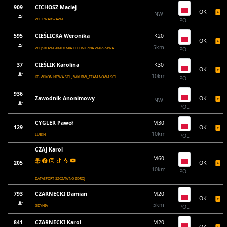
909
CICHOSZ Maciej
OK
NW
WOT WARSZAWA
POL
595
CIEŚLICKA Weronika
K20
OK
5km
WOJSKOWA AKADEMIA TECHNICZNA WARSZAWA
POL
37
CIEŚLIK Karolina
K30
OK
10km
KB WIKON NOWA SÓL, WKURW_TEAM NOWA SÓL
POL
936
Zawodnik Anonimowy
OK
NW
POL
CYGLER Paweł
M30
129
OK
10km
LUBIN
POL
CZAJ Karol
M60
205
OK
10km
POL
DATASPORT SZCZAWNO-ZDRÓJ
793
CZARNECKI Damian
M20
OK
5km
GDYNIA
POL
841
CZARNECKI Karol
M20
OK