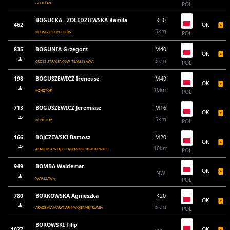
GŁOGÓW
POL
BOGUCKA - ŻOŁĘDZIEWSKA Kamila
K30
462
OK
5km
KGHM ZG RUN LUBIN
POL
835
BOGUNIA Grzegorz
M40
OK
5km
CROSS STRACEŃCÓW TEAM SŁAWA
POL
198
BOGUSZEWICZ Ireneusz
M40
OK
10km
KONOTOP
POL
713
BOGUSZEWICZ Jeremiasz
M16
OK
5km
KONOTOP
POL
166
BOJCZEWSKI Bartosz
M20
OK
10km
AKADEMIA WOJSK LĄDOWYCH KRAPKOWICE
POL
949
BOMBA Waldemar
OK
NW
WARSZAWA
POL
780
BORKOWSKA Agnieszka
K20
OK
5km
AKADEMIA MARYNARKI WOJENNEJ RUMIA
POL
BOROWSKI Filip
1027
OK