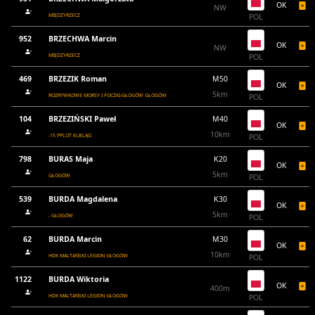
OK
NW
MIĘDZYRZECZ
POL
952
BRZECHWA Marcin
OK
NW
MIĘDZYRZECZ
POL
469
BRZEZIK Roman
M50
OK
5km
ROZRYWKOWE MORSY I FOCZKI-GŁOGÓW GŁOGÓW
POL
104
BRZEZIŃSKI Paweł
M40
OK
10km
-15 PPLOT ELBLĄG
POL
798
BURAS Maja
K20
OK
5km
GŁOGÓW
POL
539
BURDA Magdalena
K30
OK
5km
- GŁOGÓW
POL
62
BURDA Marcin
M30
OK
10km
HDK MALTAŃSKI LEGION GŁOGÓW
POL
1122
BURDA Wiktoria
OK
400m
HDK MALTAŃSKI LEGION GŁOGÓW
POL