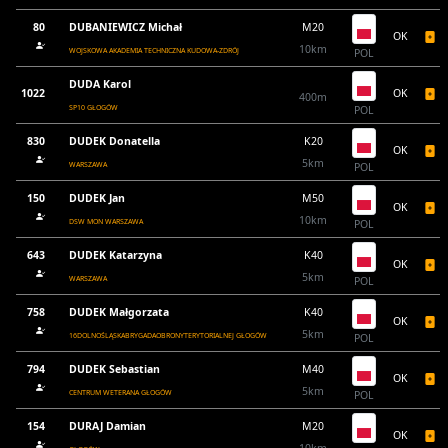
80
DUBANIEWICZ Michał
M20
OK
10km
WOJSKOWA AKADEMIA TECHNICZNA KUDOWA-ZDRÓJ
POL
DUDA Karol
1022
OK
400m
SP10 GŁOGÓW
POL
830
DUDEK Donatella
K20
OK
5km
WARSZAWA
POL
150
DUDEK Jan
M50
OK
10km
DSW MON WARSZAWA
POL
643
DUDEK Katarzyna
K40
OK
5km
WARSZAWA
POL
758
DUDEK Małgorzata
K40
OK
5km
16DOLNOŚLĄSKABRYGADAOBRONYTERYTORIALNEJ GŁOGÓW
POL
794
DUDEK Sebastian
M40
OK
5km
CENTRUM WETERANA GŁOGÓW
POL
154
DURAJ Damian
M20
OK
10km