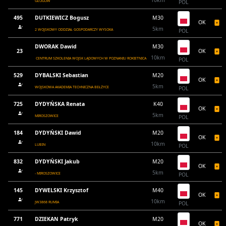
GŁOGÓW
POL
495
DUTKIEWICZ Bogusz
M30
OK
5km
2 WOJSKOWY ODDZIAŁ GOSPODARCZY WYSOKA
POL
DWORAK Dawid
M30
23
OK
10km
CENTRUM SZKOLENIA WOJSK LĄDOWYCH W POZNANIU ROKIETNICA
POL
529
DYBALSKI Sebastian
M20
OK
5km
WOJSKOWA AKADEMIA TECHNICZNA BEŁŻYCE
POL
725
DYDYŃSKA Renata
K40
OK
5km
MIROSZOWICE
POL
184
DYDYŃSKI Dawid
M20
OK
10km
LUBIN
POL
832
DYDYŃSKI Jakub
M20
OK
5km
- MIROSZOWICE
POL
145
DYWELSKI Krzysztof
M40
OK
10km
JW3868 RUMIA
POL
771
DZIEKAN Patryk
M20
OK