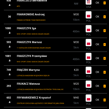
938
FRANCISCO Bernadette
OK
NW
APO
USA
FRANKOWSKI Andrzej
M30
36
OK
10km
FRANEK EXTREME TEAM RADWANICE
POL
1080
FRASZCZYK Iga
OK
400m
WKS SPORT ZONE SBIESKI ŻAGAŃ ŻAGAŃ
POL
593
FRASZCZYK Mariusz
M30
OK
5km
11 BATALION DOWODZENIA ŻAGAŃ ŻAGAŃ
POL
1081
FRASZCZYK Przemysław
OK
400m
WKS SPORT ZONE SBIESKI ŻAGAŃ ŻAGAŃ
POL
749
FRĄCZEK Martyna
K20
OK
5km
LOTNICZA AKADEMIA WOJSKOWA DĘBLIN
POL
FRUKACZ Mateusz
M20
293
OK
10km
LOTNICZA AKADEMIA WOJSKOWA PIOTRKÓW TRYBUNALSKI
POL
602
FRYMARKIEWICZ Krzysztof
M40
OK
5km
CENTRUM SZKOLENIA ŁĄCZNOŚCI I INFORMATYKI JABŁONNA
POL