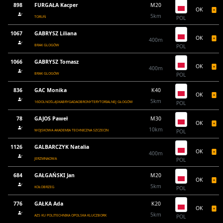
898
FURGAŁA Kacper
M20
OK
5km
TORUŃ
POL
1067
GABRYSZ Liliana
OK
400m
BRAK GLOGÓW
POL
1066
GABRYSZ Tomasz
OK
400m
BRAK GLOGÓW
POL
836
GAC Monika
K40
OK
5km
16DOLNOŚLĄSKABRYGADAOBRONYTERYTORIALNEJ GŁOGÓW
POL
78
GAJOS Paweł
M30
OK
10km
WOJSKOWA AKADEMIA TECHNICZNA SZCZECIN
POL
1126
GALBARCZYK Natalia
OK
400m
JERZMNAOWA
POL
684
GAŁGAŃSKI Jan
M20
OK
5km
KOŁOBRZEG
POL
776
GAŁKA Ada
K20
OK
5km
AZS KU POLITECHNIKA OPOLSKA KLUCZBORK
POL