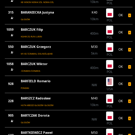
10km
KB WIKON NOWA SÓL NOWA SÓL
POL
315
BARANIECKA Justyna
K40
OK
10km
GŁOGÓW
POL
1059
BARCZUK Filip
OK
400m
KGHM ZG RUN LUBIN
POL
550
BARCZUK Grzegorz
M30
OK
5km
M1-R2 ŚCINAWA, DOLNOŚLĄSKIE
POL
1058
BARCZUK Wiktor
OK
400m
-ŚCINAWA ŚCINAWA
POL
BARFIELD Romario
928
OK
NW
PONZAN
USA
BARSZCZ Radosław
M40
228
OK
10km
HUTA MIEDZI GŁOGÓW GŁOGÓW
POL
905
BARTCZAK Dorota
OK
NW
GŁOGÓW
POL
BARTKIEWICZ Paweł
M50