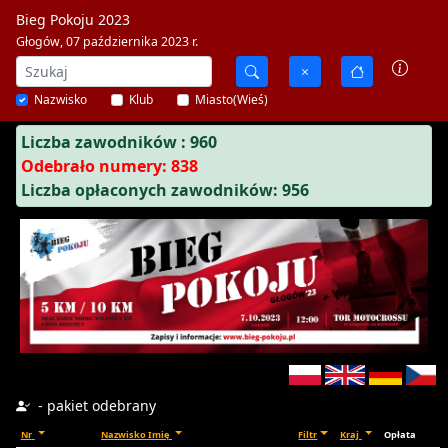
Bieg Pokoju 2023
Głogów, 07 października 2023 r.
Nazwisko
Klub
Miasto(Wieś)
Liczba zawodników : 960
Odebrało numery: 838
Liczba opłaconych zawodników: 956
- pakiet odebrany
Nr
Nazwisko Imię
Filtr
Kraj
Opłata