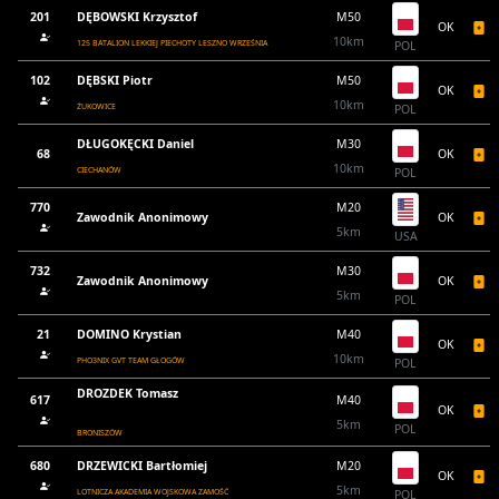
201
DĘBOWSKI Krzysztof
M50
OK
10km
125 BATALION LEKKIEJ PIECHOTY LESZNO WRZEŚNIA
POL
102
DĘBSKI Piotr
M50
OK
10km
ŻUKOWICE
POL
DŁUGOKĘCKI Daniel
M30
68
OK
10km
CIECHANÓW
POL
770
M20
Zawodnik Anonimowy
OK
5km
USA
732
M30
Zawodnik Anonimowy
OK
5km
POL
21
DOMINO Krystian
M40
OK
10km
PHO3NIX GVT TEAM GŁOGÓW
POL
DROZDEK Tomasz
617
M40
OK
5km
POL
BRONISZÓW
680
DRZEWICKI Bartłomiej
M20
OK
5km
LOTNICZA AKADEMIA WOJSKOWA ZAMOŚĆ
POL