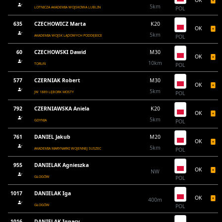
5km
LOTNICZA AKADEMIA WOJSKOWA LUBLIN
POL
635
CZECHOWICZ Marta
K20
OK
5km
AKADEMIA WOJSK LĄDOWYCH PODDĘBICE
POL
60
CZECHOWSKI Dawid
M30
OK
10km
TORUŃ
POL
577
CZERNIAK Robert
M30
OK
5km
JW 1889 LĘBORK MOSTY
POL
792
CZERNIAWSKA Aniela
K20
OK
5km
GDYNIA
POL
761
DANIEL Jakub
M20
OK
5km
AKADEMIA MARYNARKI WOJENNEJ SUSZEC
POL
955
DANIELAK Agnieszka
OK
NW
GŁOGÓW
POL
1017
DANIELAK Iga
OK
400m
GŁOGÓW
POL
1016
DANIELAK Ignacy