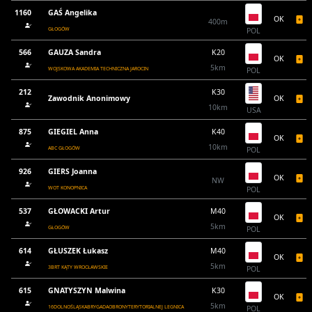
1160
GAŚ Angelika
OK
400m
GŁOGÓW
POL
566
GAUZA Sandra
K20
OK
5km
WOJSKOWA AKADEMIA TECHNICZNA JAROCIN
POL
212
K30
Zawodnik Anonimowy
OK
10km
USA
875
GIEGIEL Anna
K40
OK
10km
ABC GŁOGÓW
POL
926
GIERS Joanna
OK
NW
WOT KONOPNICA
POL
537
GŁOWACKI Artur
M40
OK
5km
GŁOGÓW
POL
614
GŁUSZEK Łukasz
M40
OK
5km
3BRT KĄTY WROCŁAWSKIE
POL
615
GNATYSZYN Malwina
K30
OK
5km
16DOLNOŚLĄSKABRYGADAOBRONYTERYTORIALNEJ LEGNICA
POL