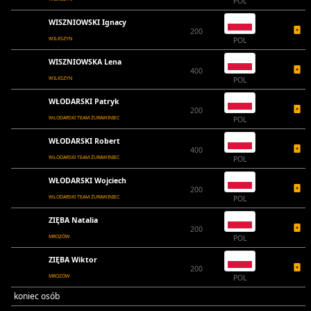
POL
WISZNIOWSKI Ignacy
200
WILKSZYN
POL
WISZNIOWSKA Lena
400
WILKSZYN
POL
WŁODARSKI Patryk
200
WŁODARSKI TEAM ŻURAWINIEC
POL
WŁODARSKI Robert
400
WŁODARSKI TEAM ŻURAWINIEC
POL
WŁODARSKI Wojciech
200
WŁODARSKI TEAM ŻURAWINIEC
POL
ZIĘBA Natalia
200
MROZÓW
POL
ZIĘBA Wiktor
200
MROZÓW
POL
koniec osób