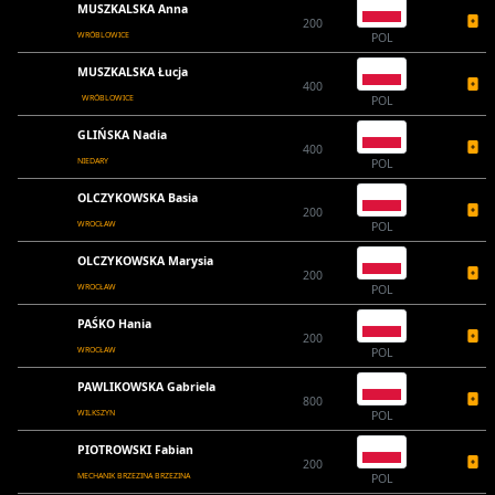
MUSZKALSKA Anna
200
WRÓBLOWICE
POL
MUSZKALSKA Łucja
400
WRÓBLOWICE
POL
GLIŃSKA Nadia
400
NIEDARY
POL
OLCZYKOWSKA Basia
200
WROCŁAW
POL
OLCZYKOWSKA Marysia
200
WROCŁAW
POL
PAŚKO Hania
200
WROCŁAW
POL
PAWLIKOWSKA Gabriela
800
WILKSZYN
POL
PIOTROWSKI Fabian
200
MECHANIK BRZEZINA BRZEZINA
POL