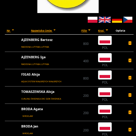
Nr
Nazwisko Imię
Filtr
Kraj
Opłata
AJZENBERG Bartosz
800
RADOSNA LUTYNIA LUTYNIA
POL
AJZENBERG Iga
400
RADOSNA LUTYNIA LUTYNIA
POL
FIGAS Alicja
800
AQUA SYSTEM WAŁBRZYCH WAŁBRZYCH
POL
TOMASZEWSKA Alicja
200
CURLING ŚWIDNICA DKC DZIK ŚWIDNICA
POL
BRODA Agata
200
WROCŁAW
POL
BRODA Jan
200
WROCŁAW
POL