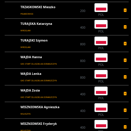
TRZASKOWSKI Mieszko
200
PISARZOWICE
POL
TURAJSKA Katarzyna
400
WROCŁAW
POL
TURAJSKI Szymon
800
WROCŁAW
POL
WAJDA Hanna
800
GKS START DLUGOELKA DOMASZCZYN
POL
WAJDA Lenka
800
GKS START DLUGOELKA DOMASZCZYN
POL
WAJDA Zosia
400
GKS START DLUGOELKA DOMASZCZYN
POL
WISZNIOWSKA Agnieszka
400
WILKSZYN
POL
WISZNIOWSKI Fryderyk
400
WILKSZYN