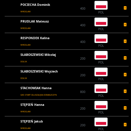
POCIECHA Dominik
400
WROCŁAW
POL
PRUDLAK Mateusz
400
WROCŁAW
POL
RESPONDEK Kalina
400
WROCŁAW
POL
SŁABOSZEWSKI Mikołaj
200
DOLSK
POL
SŁABOSZEWSKI Wojciech
200
DOLSK
POL
STACHOWIAK Hanna
800
GKS START DŁUGOŁĘKA DOMASZCZYN
POL
STĘPIEŃ Hanna
200
WROCŁAW
POL
STĘPIEŃ Jakub
200
WROCŁAW
POL