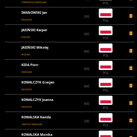
POKEMON GO WROCŁAW
POL
IWANOWSKI Jan
200
WILKSZYN
POL
JASIŃSKI Kacper
200
WOŁÓW
POL
JASIŃSKI Mikołaj
400
WOŁÓW
POL
KIDA Piotr
400
WROCŁAW
POL
KOWALCZYK Gracjan
400
WILKSZYN
POL
KOWALCZYK Joanna
400
WILKSZYN
POL
KOWALSKA Kamila
200
KAKTUSY WROCŁAW
POL
KOWALSKA Monika