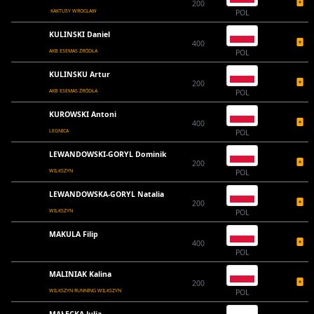
200
KAKTUSY WROCŁAW
POL
KULINSKI Daniel
400
AKB ESEMAS ŻRÓDŁA
POL
KULINSKU Artur
200
AKB ESEMAS ŻRÓDŁA
POL
KUROWSKI Antoni
400
LEGNICA
POL
LEWANDOWSKI-GORYL Dominik
200
WILKSZYN
POL
LEWANDOWSKA-GORYL Natalia
200
WILKSZYN
POL
MAKULA Filip
400
POL
MALINIAK Kalina
200
WILKSZYN RUNNING WILKSZYN
POL