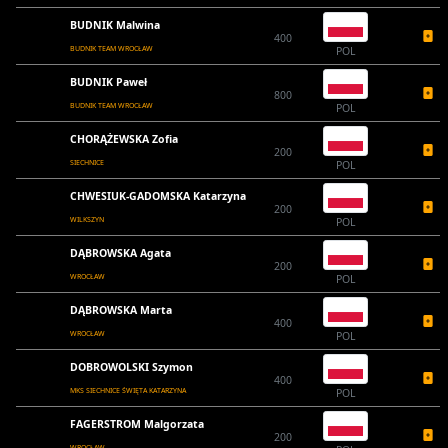
BUDNIK Malwina
400
BUDNIK TEAM WROCŁAW
POL
BUDNIK Paweł
800
BUDNIK TEAM WROCŁAW
POL
CHORĄŻEWSKA Zofia
200
SIECHNICE
POL
CHWESIUK-GADOMSKA Katarzyna
200
WILKSZYN
POL
DĄBROWSKA Agata
200
WROCŁAW
POL
DĄBROWSKA Marta
400
WROCŁAW
POL
DOBROWOLSKI Szymon
400
MKS SIECHNICE ŚWIĘTA KATARZYNA
POL
FAGERSTROM Malgorzata
200
WROCŁAW