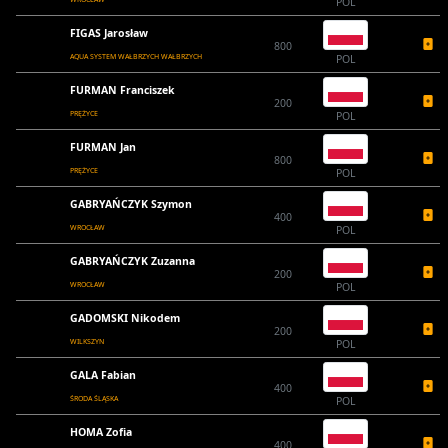
POL
FIGAS Jarosław
800
AQUA SYSTEM WAŁBRZYCH WAŁBRZYCH
POL
FURMAN Franciszek
200
PRĘŻYCE
POL
FURMAN Jan
800
PRĘŻYCE
POL
GABRYAŃCZYK Szymon
400
WROCŁAW
POL
GABRYAŃCZYK Zuzanna
200
WROCŁAW
POL
GADOMSKI Nikodem
200
WILKSZYN
POL
GALA Fabian
400
ŚRODA ŚLĄSKA
POL
HOMA Zofia
400