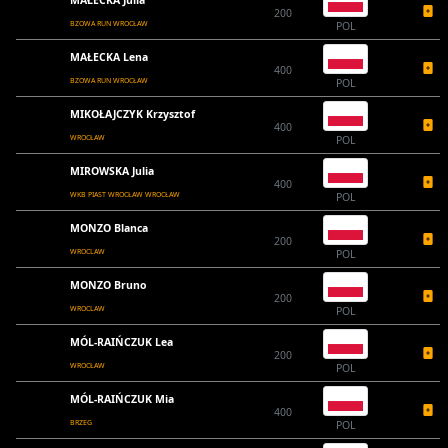
MAŁECKA Julia
200
BZOWA RUN WROCŁAW
POL
MAŁECKA Lena
400
BZOWA RUN WROCŁAW
POL
MIKOŁAJCZYK Krzysztof
400
WROCŁAW
POL
MIROWSKA Julia
400
WKB PIAST WROCŁAW WROCŁAW
POL
MONZO Blanca
200
WROCLAW
POL
MONZO Bruno
200
WROCLAW
POL
MÓL-RAIŃCZUK Lea
200
WROCŁAW
POL
MÓL-RAIŃCZUK Mia
400
BRZEG
POL