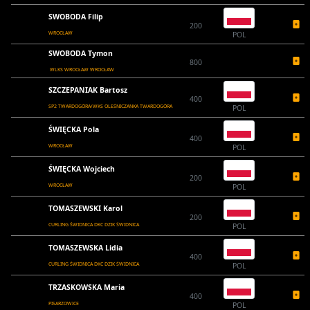
SWOBODA Filip
200
WROCŁAW
POL
SWOBODA Tymon
800
WLKS WROCŁAW WROCŁAW
SZCZEPANIAK Bartosz
400
SP2 TWARDOGÓRA/WKS OLEŚNICZANKA TWARDOGÓRA
POL
ŚWIĘCKA Pola
400
WROCŁAW
POL
ŚWIĘCKA Wojciech
200
WROCŁAW
POL
TOMASZEWSKI Karol
200
CURLING ŚWIDNICA DKC DZIK ŚWIDNICA
POL
TOMASZEWSKA Lidia
400
CURLING ŚWIDNICA DKC DZIK ŚWIDNICA
POL
TRZASKOWSKA Maria
400
PISARZOWICE
POL