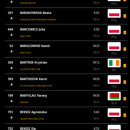
5km
JEZIORA WIELKIE
POL
291
BARANOWSKA Beata
K50
5km
SOKÓŁSKA GRUPA BIEGOWA SOKÓŁKA
POL
644
BARCEWICZ Julia
K30
5km
BIAŁYSTOK
POL
52
BARGŁOWSKI Kamil
M20
5km
BIAŁYSTOK
POL
204
BARTNIK Krystian
M12
5km
KLUB KRYSTIAN CORK
IRL
393
BARTOSZUK Karol
M30
5km
PLUM RUNNING TEAM BIAŁYSTOK
POL
169
BARYSLAU Yaravy
M30
5km
GRODNO
BLR
751
BEKISZ Agnieszka
K40
5km
NADAKTYWNI BIAŁYSTOK
POL
752
BEKISZ Ela
K70