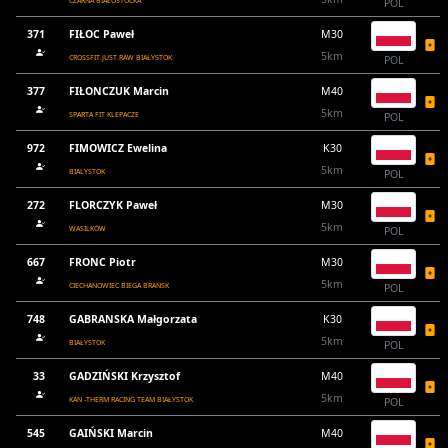
CZARNA BIAŁOSTOCKA
POL
371
FIŁOC Paweł
M30
5km
CROSSFIT.JUST.RAW BIAŁYSTOK
POL
377
FIŁONCZUK Marcin
M40
5km
SPARTA FIT KLEPACZE
POL
972
FIMOWICZ Ewelina
K30
5km
BIALYSTOK
POL
272
FLORCZYK Paweł
M30
5km
WASILKÓW
POL
667
FRONC Piotr
M30
5km
CIECHANOWIEC BIEGA BRAŃSK
POL
748
GABRANSKA Małgorzata
K30
5km
BIAŁYSTOK
POL
33
GADZIŃSKI Krzysztof
M40
5km
KAN -THERM RACING TEAM BIAŁYSTOK
POL
545
GAIŃSKI Marcin
M40