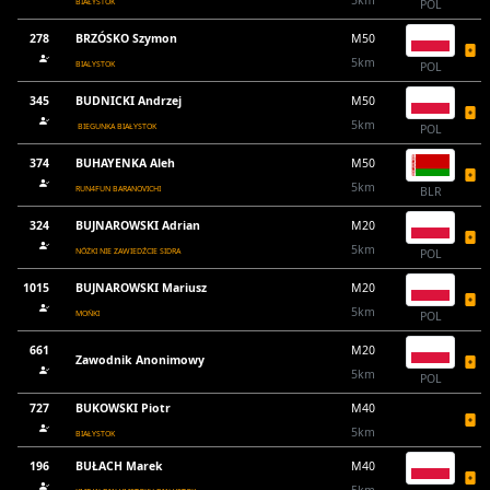
5km
BIAŁYSTOK
POL
278
BRZÓSKO Szymon
M50
5km
BIALYSTOK
POL
345
BUDNICKI Andrzej
M50
5km
BIEGUNKA BIAŁYSTOK
POL
374
BUHAYENKA Aleh
M50
5km
RUN4FUN BARANOVICHI
BLR
324
BUJNAROWSKI Adrian
M20
5km
NÓŻKI NIE ZAWIEDŹCIE SIDRA
POL
1015
BUJNAROWSKI Mariusz
M20
5km
MOŃKI
POL
661
M20
Zawodnik Anonimowy
5km
POL
727
BUKOWSKI Piotr
M40
5km
BIAŁYSTOK
196
BUŁACH Marek
M40