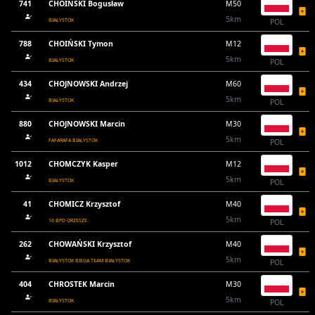
741
CHOIŃSKI Bogusław
M50
5km
BIAŁYSTOK
POL
788
CHOIŃSKI Tymon
M12
5km
BIAŁYSTOK
POL
434
CHOJNOWSKI Andrzej
M60
5km
BIAŁYSTOK
POL
880
CHOJNOWSKI Marcin
M30
5km
FAFARAFA BIAŁYSTOK
POL
1012
CHOMCZYK Kasper
M12
5km
BIAŁYSTOK
POL
41
CHOMICZ Krzysztof
M40
5km
16 BPD ORZESZE
POL
262
CHOWAŃSKI Krzysztof
M40
5km
BIAŁYSTOK BIEGA TEAM BIAŁYSTOK
POL
404
CHROSTEK Marcin
M30
5km
BIAŁYSTOK
POL