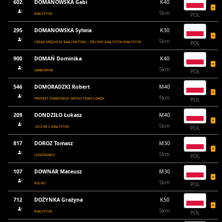
602
DOMANOWSKA Gabi
K40
5km
BIAŁYSTOK
POL
295
DOMANOWSKA Sylwia
K30
5km
URZĄD MIEJSKI W BIAŁYMSTOKU - ZIELONY BIAŁYSTOK BIAŁYSTOK
POL
900
DOMAŃ Dominika
K40
5km
GRABOWKA
POL
546
DOMORADZKI Robert
M40
5km
PREFBET ŚNIADOWO/ GRYGO TEAM ŁOMŻA
POL
209
DONDZIŁO Łukasz
M40
5km
ZSO NR 2 BIAŁYSTOK
POL
817
DOROZ Tomasz
M30
5km
LEGIONOWO
POL
107
DOWNAR Mateusz
M30
5km
KOLNO
POL
712
DOŻYNKA Grażyna
K50
5km
BIAŁYSTOK
POL