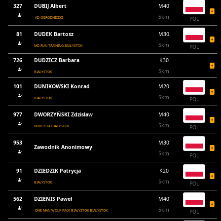
327
DUBIJ Albert
M40
5km
AD OGRODNICZKI
POL
81
DUDEK Bartosz
M30
5km
MD RUN TRAINING BIAŁYSTOK
POL
726
DUDZICZ Barbara
K30
5km
BIAŁYSTOK
101
DUNIKOWSKI Konrad
M20
5km
BIAŁYSTOK
POL
977
DWORZYŃSKI Zdzisław
M40
5km
NOBLISTA BIAŁYSTOK
POL
953
M30
Zawodnik Anonimowy
5km
POL
91
DZIEDZIK Patrycja
K20
5km
BIAŁYSTOK
POL
562
DZIENIS Paweł
M40
5km
ONE MAN WOLF PACK BIAŁYSTOK BIAŁYSTOK
POL