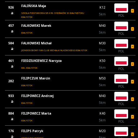
FALIŃSKA Maja
926
K12
SZKOŁA PODSTAWOWA NR 4 IM. SYBIRAKÓW W BIAŁYMSTOKU
5km
POL
BIAŁYSTOK
457
FALKOWSKI Marek
M40
5km
BIAŁYSTOK
POL
584
FALKOWSKI Michał
M30
5km
JEDNOOSOBOWY FAN CLUB MICHAŁA FALKOWSKIEGO BIAŁYSTOK
POL
461
FIEDZIUKIEWICZ Narcyza
K50
5km
BBL BIAŁYSTOK
POL
FILIPCZUK Marcin
M50
282
5km
BIAŁYSTOK
POL
933
FILIPOWICZ Andrzej
M40
5km
BIALYSTOK
POL
884
FILIPOWICZ Marta
K40
5km
BIAŁYSTOK
POL
176
FILIPS Patryk
M20
5km