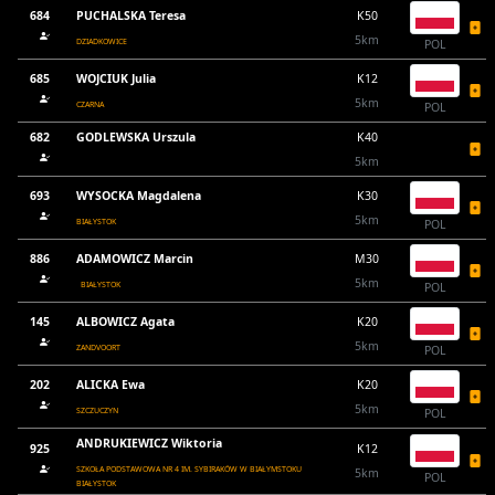
684
PUCHALSKA Teresa
K50
5km
DZIADKOWICE
POL
685
WOJCIUK Julia
K12
5km
CZARNA
POL
682
GODLEWSKA Urszula
K40
5km
693
WYSOCKA Magdalena
K30
5km
BIAŁYSTOK
POL
886
ADAMOWICZ Marcin
M30
5km
BIAŁYSTOK
POL
145
ALBOWICZ Agata
K20
5km
ZANDVOORT
POL
202
ALICKA Ewa
K20
5km
SZCZUCZYN
POL
ANDRUKIEWICZ Wiktoria
925
K12
SZKOŁA PODSTAWOWA NR 4 IM. SYBIRAKÓW W BIAŁYMSTOKU
5km
POL
BIAŁYSTOK