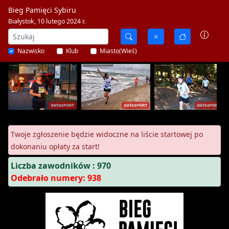
Bieg Pamięci Sybiru
Białystok, 10 lutego 2024 r.
Nazwisko
Klub
Miasto(Wieś)
Twoje zgłoszenie będzie widoczne na liście startowej po
dokonaniu opłaty za start!
Liczba zawodników : 970
Odebrało numery: 938