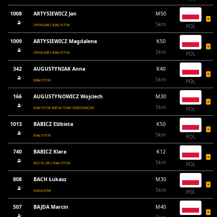
1008
ARTYSIEWICZ Jan
M50
5km
OPENLINES BIAŁYSTOK
POL
1009
ARTYSIEWICZ Magdalena
K50
5km
OPENLINES BIAŁYSTOK
POL
342
AUGUSTYNIAK Anna
K40
5km
BIAŁYSTOK
POL
166
AUGUSTYNOWICZ Wojciech
M30
5km
BIAŁYSTOK BIEGA TEAM OGRODNICZKI
POL
1013
BABICZ Elżbieta
K50
5km
BIAŁYSTOK
POL
740
BABICZ Klara
K12
5km
BEZ KLUBU BIAŁYSTOK
POL
808
BACH Łukasz
M30
5km
WASILKÓW
POL
507
BAJDA Marcin
M40