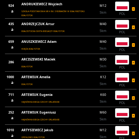
ANDRUKIEWICZ Wojciech
924
M12
SZKOŁA PODSTAWOWA NR 4 IM. SYBIRAKÓW W BIAŁYMSTOKU
5km
POL
BIAŁYSTOK
435
ANDRZEJCZUK Artur
M40
5km
BIAŁOSTOCKA SEKTA BIEGACZY BIAŁYSTOK
POL
659
ANUSZKIEWICZ Adam
M40
5km
KSIĘŻA BIAŁYSTOK
POL
ARCISZEWSKI Maciek
M30
286
5km
BIAŁYSTOK
POL
1000
ARTEMIUK Amelia
K12
5km
BIALYSTOK
POL
711
ARTEMIUK Eugenia
K60
5km
HAJNÓWKA BIEGA CZECHY ORLAŃSKIE
POL
252
ARTEMIUK Eugeniusz
M60
5km
HAJNÓWKA BIEGA CZECHY ORLAŃSKIE
POL
1010
ARTYSIEWICZ Jakub
M12
5km
OPENLINES BIAŁYSTOK
POL