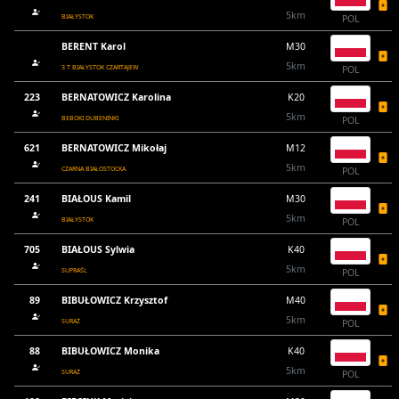
5km
BIAŁYSTOK
POL
BERENT Karol
M30
5km
3 T BIAŁYSTOK CZARTAJEW
POL
223
BERNATOWICZ Karolina
K20
5km
BEBOKI DUBENINKI
POL
621
BERNATOWICZ Mikołaj
M12
5km
CZARNA BIAŁOSTOCKA
POL
241
BIAŁOUS Kamil
M30
5km
BIAŁYSTOK
POL
705
BIAŁOUS Sylwia
K40
5km
SUPRAŚL
POL
89
BIBUŁOWICZ Krzysztof
M40
5km
SURAŻ
POL
88
BIBUŁOWICZ Monika
K40
5km
SURAŻ
POL