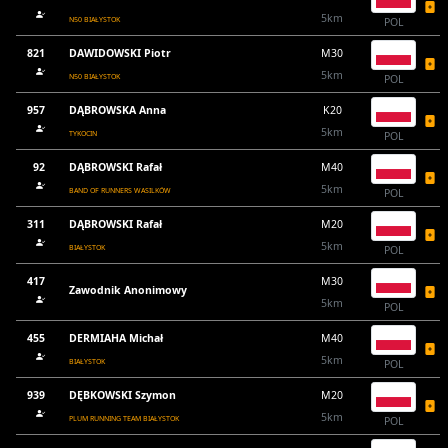
5km
N50 BIAŁYSTOK
POL
821
DAWIDOWSKI Piotr
M30
5km
N50 BIAŁYSTOK
POL
957
DĄBROWSKA Anna
K20
5km
TYKOCIN
POL
92
DĄBROWSKI Rafał
M40
5km
BAND OF RUNNERS WASILKÓW
POL
311
DĄBROWSKI Rafał
M20
5km
BIAŁYSTOK
POL
417
M30
Zawodnik Anonimowy
5km
POL
455
DERMIAHA Michał
M40
5km
BIAŁYSTOK
POL
939
DĘBKOWSKI Szymon
M20
5km
PLUM RUNNING TEAM BIAŁYSTOK
POL