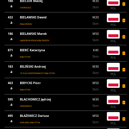
188
BIECIUK Maciej
M30
5km
CHOROSZCZ
POL
432
BIELAWSKI Dawid
M20
5km
BIAŁOWIEŻA
POL
186
BIELAWSKI Marek
M50
5km
HAJNÓWKA BIEGA BIAŁOWIEŻA
POL
871
BIERĆ Katarzyna
K40
5km
BIAŁYSTOK
POL
183
BILIŃSKI Andrzej
M30
5km
18 PUŁK ROZPOZNAWCZY BIAŁYSTOK
POL
463
BIRYCKI Piotr
M50
5km
BIAŁYSTOK
POL
595
BLACHOWICZ Jędrzej
M30
5km
KOMOROWO
POL
495
BŁAŻEWICZ Dariusz
M50
5km
WINLAND BIAŁYSTOK
POL