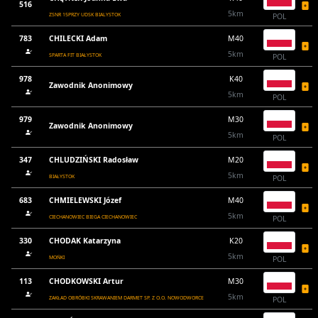
516
5km
ZSNR 15PRZY UDSK BIALYSTOK
POL
783
CHILECKI Adam
M40
5km
SPARTA FIT BIAŁYSTOK
POL
978
K40
Zawodnik Anonimowy
5km
POL
979
M30
Zawodnik Anonimowy
5km
POL
347
CHLUDZIŃSKI Radosław
M20
5km
BIAŁYSTOK
POL
683
CHMIELEWSKI Józef
M40
5km
CIECHANOWIEC BIEGA CIECHANOWIEC
POL
330
CHODAK Katarzyna
K20
5km
MOŃKI
POL
113
CHODKOWSKI Artur
M30
5km
ZAKŁAD OBRÓBKI SKRAWANIEM DARMET SP. Z O.O. NOWODWORCE
POL