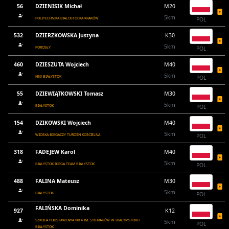
56
DZIENISIK Michał
M20
5km
POLITECHNIKA BIALOSTOCKA KRAKÓW
POL
532
DZIERZKOWSKA Justyna
K30
5km
POROSŁY
POL
460
DZIESZUTA Wojciech
M40
5km
N50 BIAŁYSTOK
POL
55
DZIEWIĄTKOWSKI Tomasz
M30
5km
BIAŁYSTOK
POL
154
DZIKOWSKI Wojciech
M40
5km
WIOSKA BIEGACZY TUROŚŃ KOŚCIELNA
POL
318
FADEJEW Karol
M40
5km
BIAŁYSTOK BIEGA TEAM BIAŁYSTOK
POL
488
FALINA Mateusz
M30
5km
BIAŁYSTOK
POL
FALIŃSKA Dominika
927
K12
SZKOŁA PODSTAWOWA NR 4 IM. SYBIRAKÓW W BIAŁYMSTOKU
5km
POL
BIAŁYSTOK