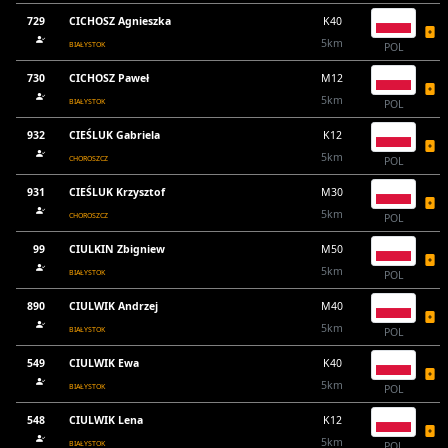
729
CICHOSZ Agnieszka
K40
5km
BIAŁYSTOK
POL
730
CICHOSZ Paweł
M12
5km
BIAŁYSTOK
POL
932
CIEŚLUK Gabriela
K12
5km
CHOROSZCZ
POL
931
CIEŚLUK Krzysztof
M30
5km
CHOROSZCZ
POL
99
CIULKIN Zbigniew
M50
5km
BIAŁYSTOK
POL
890
CIULWIK Andrzej
M40
5km
BIAŁYSTOK
POL
549
CIULWIK Ewa
K40
5km
BIAŁYSTOK
POL
548
CIULWIK Lena
K12
5km
BIAŁYSTOK
POL