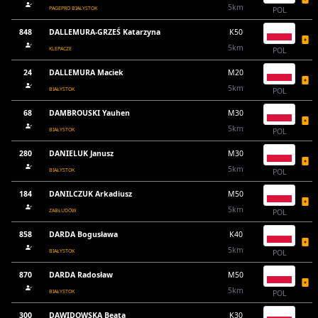
5km
PAGEPRO BIAŁYSTOK
POL
848
DALLEMURA-GRZEŚ Katarzyna
K50
5km
KLEPACZE
POL
24
DALLEMURA Maciek
M20
5km
BIAŁYSTOK
POL
68
DAMBROUSKI Yauhen
M30
5km
BIAŁYSTOK
POL
280
DANIELUK Janusz
M30
5km
BIAŁYSTOK
POL
184
DANILCZUK Arkadiusz
M50
5km
ZABŁUDÓW
POL
858
DARDA Bogusława
K40
5km
BIAŁYSTOK
POL
870
DARDA Radosław
M50
5km
BIAŁYSTOK
POL
300
DAWIDOWSKA Beata
K30