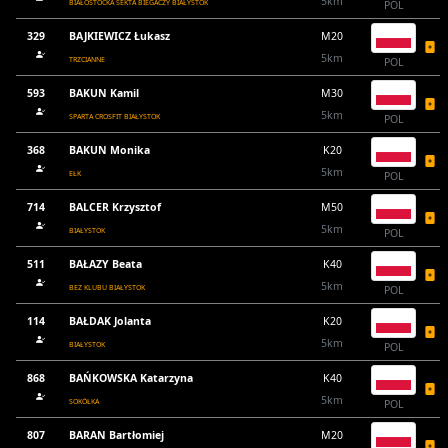
5km
BIAŁOSTOCKA SEKTA BIEGACZY BIAŁYSTOK
POL
329
BAJKIEWICZ Łukasz
M20
5km
TRZCIANNE
POL
593
BAKUN Kamil
M30
5km
SPARTA CROSFIT BIAŁYSTOK
POL
368
BAKUN Monika
K20
5km
EŁK
POL
714
BALCER Krzysztof
M50
5km
BIAŁYSTOK
POL
511
BAŁAZY Beata
K40
5km
BEZ KLUBU BIAŁYSTOK
POL
114
BAŁDAK Jolanta
K20
5km
BIAŁYSTOK
POL
868
BAŃKOWSKA Katarzyna
K40
5km
SOKÓŁKA
POL
807
BARAN Bartłomiej
M20