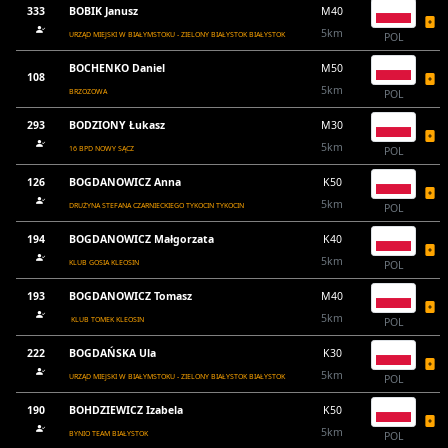
333
BOBIK Janusz
M40
5km
URZĄD MIEJSKI W BIAŁYMSTOKU - ZIELONY BIAŁYSTOK BIAŁYSTOK
POL
BOCHENKO Daniel
M50
108
5km
BRZOZOWA
POL
293
BODZIONY Łukasz
M30
5km
16 BPD NOWY SĄCZ
POL
126
BOGDANOWICZ Anna
K50
5km
DRUŻYNA STEFANA CZARNIECKIEGO TYKOCIN TYKOCIN
POL
194
BOGDANOWICZ Małgorzata
K40
5km
KLUB GOSIA KLEOSIN
POL
193
BOGDANOWICZ Tomasz
M40
5km
KLUB TOMEK KLEOSIN
POL
222
BOGDAŃSKA Ula
K30
5km
URZĄD MIEJSKI W BIAŁYMSTOKU - ZIELONY BIAŁYSTOK BIAŁYSTOK
POL
190
BOHDZIEWICZ Izabela
K50
5km
BYNIO TEAM BIAŁYSTOK
POL