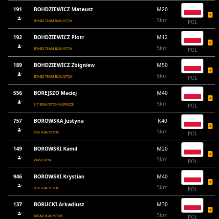
191
BOHDZIEWICZ Mateusz
M20
5km
BYNIO TEAM BIAŁYSTOK
POL
192
BOHDZIEWICZ Piotr
M12
5km
BYNIO TEAM BIAŁYSTOK
POL
189
BOHDZIEWICZ Zbigniew
M50
5km
BYNIO TEAM BIAŁYSTOK
POL
556
BOREJSZO Maciej
M40
5km
3 T BIAŁYSTOK KLEPACZE
POL
757
BOROWSKA Justyna
K40
5km
N50 BIAŁYSTOK
POL
149
BOROWSKI Kamil
M20
5km
WASILKÓW
POL
946
BOROWSKI Krystian
M40
5km
N50 BIAŁYSTOK
POL
137
BORUCKI Arkadiusz
M30
5km
ARCAD BIAŁYSTOK
POL