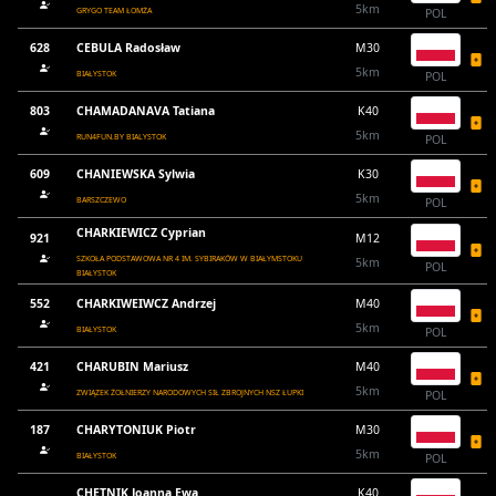
5km
GRYGO TEAM ŁOMŻA
POL
628
CEBULA Radosław
M30
5km
BIAŁYSTOK
POL
803
CHAMADANAVA Tatiana
K40
5km
RUN4FUN.BY BIALYSTOK
POL
609
CHANIEWSKA Sylwia
K30
5km
BARSZCZEWO
POL
CHARKIEWICZ Cyprian
921
M12
SZKOŁA PODSTAWOWA NR 4 IM. SYBIRAKÓW W BIAŁYMSTOKU
5km
POL
BIAŁYSTOK
552
CHARKIWEIWCZ Andrzej
M40
5km
BIAŁYSTOK
POL
421
CHARUBIN Mariusz
M40
5km
ZWIĄZEK ŻOŁNIERZY NARODOWYCH SIŁ ZBROJNYCH NSZ ŁUPKI
POL
187
CHARYTONIUK Piotr
M30
5km
BIAŁYSTOK
POL
CHĘTNIK Joanna Ewa
K40