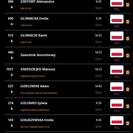
696
GINTOWT Aleksandra
K40
5km
BIAŁYSTOK
POL
600
GŁOWACKA Emilia
K30
5km
SOBOLEWO
POL
512
GŁOWACKI Kamil
M30
5km
BIAŁYSTOK
POL
446
M20
Zawodnik Anonimowy
5km
POL
1021
GNIEDZIEJKO Mateusz
M20
5km
DĄBROWA BIAŁOSTOCKA
POL
527
GODLEWSKI Adam
M40
5km
CIECHANOWIEC BIEGA CIECHANOWIEC
POL
274
GOLONKO Sylwia
K30
5km
HAJNÓWKA BIEGA HAJNÓWKA
POL
103
GOŁASZEWSKA Emilia
K40
5km
MD RUN TRAINING BIAŁYSTOK
POL