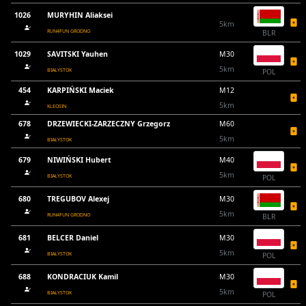
1026
MURYHIN Aliaksei
5km
RUN4FUN GRODNO
BLR
1029
SAVITSKI Yauhen
M30
5km
BIAŁYSTOK
POL
454
KARPIŃSKI Maciek
M12
5km
KLEOSIN
678
DRZEWIECKI-ZARZECZNY Grzegorz
M60
5km
BIAŁYSTOK
679
NIWIŃSKI Hubert
M40
5km
BIAŁYSTOK
POL
680
TREGUBOV Alexej
M30
5km
RUN4FUN GRODNO
BLR
681
BELCER Daniel
M30
5km
BIAŁYSTOK
POL
688
KONDRACIUK Kamil
M30
5km
BIAŁYSTOK
POL