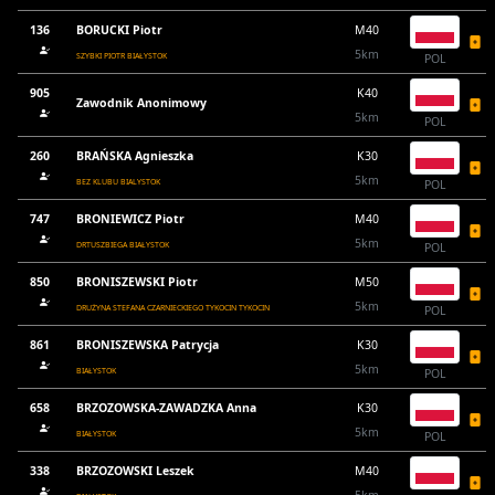
136
BORUCKI Piotr
M40
5km
SZYBKI PIOTR BIAŁYSTOK
POL
905
K40
Zawodnik Anonimowy
5km
POL
260
BRAŃSKA Agnieszka
K30
5km
BEZ KLUBU BIALYSTOK
POL
747
BRONIEWICZ Piotr
M40
5km
DRTUSZBIEGA BIAŁYSTOK
POL
850
BRONISZEWSKI Piotr
M50
5km
DRUŻYNA STEFANA CZARNIECKIEGO TYKOCIN TYKOCIN
POL
861
BRONISZEWSKA Patrycja
K30
5km
BIAŁYSTOK
POL
658
BRZOZOWSKA-ZAWADZKA Anna
K30
5km
BIAŁYSTOK
POL
338
BRZOZOWSKI Leszek
M40