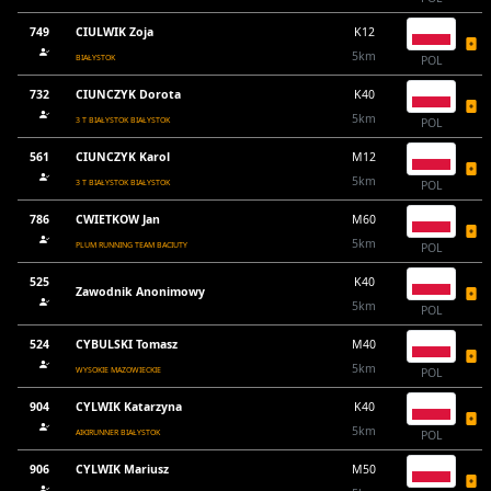
749
CIULWIK Zoja
K12
5km
BIAŁYSTOK
POL
732
CIUNCZYK Dorota
K40
5km
3 T BIAŁYSTOK BIAŁYSTOK
POL
561
CIUNCZYK Karol
M12
5km
3 T BIAŁYSTOK BIAŁYSTOK
POL
786
CWIETKOW Jan
M60
5km
PLUM RUNNING TEAM BACIUTY
POL
525
K40
Zawodnik Anonimowy
5km
POL
524
CYBULSKI Tomasz
M40
5km
WYSOKIE MAZOWIECKIE
POL
904
CYLWIK Katarzyna
K40
5km
AIKIRUNNER BIAŁYSTOK
POL
906
CYLWIK Mariusz
M50