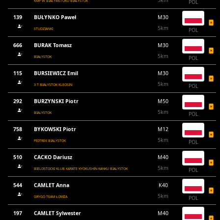
5km
KMP W BIAŁYMSTOKU BIAŁYSTOK
POL
139
BUŁYNKO Paweł
M30
5km
STUDZIANKI
POL
666
BURAK Tomasz
M30
5km
BIAŁYSTOK
POL
115
BURSIEWICZ Emil
M30
5km
3 T BIAŁYSTOK KLEOSIN
POL
292
BURZYNSKI Piotr
M50
5km
BIALYSTOK
POL
758
BYKOWSKI Piotr
M12
5km
PIOTREK BIALYSTOK
POL
510
CACKO Dariusz
M40
5km
BIELOSTOCKI KLUB KARATE KYOKUSHIN KANKU BIALYSTOK
POL
544
CAMLET Anna
K40
5km
GRYGO TEAM ŁOMŻA
POL
197
CAMLET Sylwester
M40