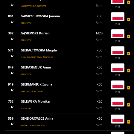
5km
NADAKTYWNI CHOROSZCZ
POL
801
GAWRYCHOWSKA Joanna
K30
5km
BIAŁYSTOK
POL
392
GĄSIEWSKI Dorian
M20
5km
BIAŁYSTOK
POL
571
GIERAŁTOWSKA Magda
K30
5km
PLUM RUNNING TEAM ŚRÓDLESIE
POL
849
GIERASIMIUK Anna
K30
5km
BIAŁYSTOK
POL
919
GIERMANIUK Iwona
K30
5km
SPARTA FIT BIALYSTOK
POL
753
GILEWSKA Monika
K20
5km
SOLNICZKI
POL
559
GINDOROWICZ Anna
K50
5km
NADAKTYWNI WASILKÓW
POL