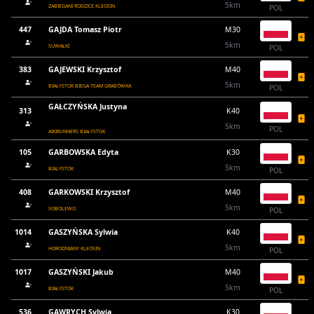
5km
ZABIEGANI RODZICE KLEOSIN
POL
447
GAJDA Tomasz Piotr
M30
5km
SUWAŁKI
POL
383
GAJEWSKI Krzysztof
M40
5km
BIAŁYSTOK BIEGA TEAM GRABÓWKA
POL
GAŁCZYŃSKA Justyna
313
K40
5km
POL
AIKIRUNNERS BIAŁYSTOK
105
GARBOWSKA Edyta
K30
5km
BIALYSTOK
POL
408
GARKOWSKI Krzysztof
M40
5km
SOBOLEWO
POL
1014
GASZYŃSKA Sylwia
K40
5km
HORODNIANY KLEOSIN
POL
1017
GASZYŃSKI Jakub
M40
5km
BIAŁYSTOK
POL
536
GAWRYCH Sylwia
K30