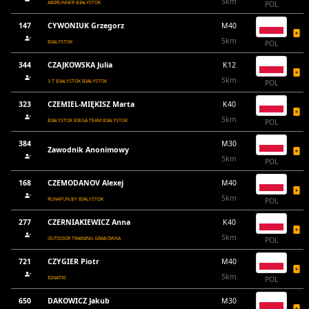
5km
AIKIRUNNER BIAŁYSTOK
POL
147
CYWONIUK Grzegorz
M40
5km
BIAŁYSTOK
POL
344
CZAJKOWSKA Julia
K12
5km
3 T BIAŁYSTOK BIAŁYSTOK
POL
323
CZEMIEL-MIĘKISZ Marta
K40
5km
BIAŁYSTOK BIEGA TEAM BIAŁYSTOK
POL
384
M30
Zawodnik Anonimowy
5km
POL
168
CZEMODANOV Alexej
M40
5km
RUN4FUN.BY BIALYSTOK
POL
277
CZERNIAKIEWICZ Anna
K40
5km
OUTDOOR TRAINING GRABÓWKA
POL
721
CZYGIER Piotr
M40
5km
IGNATKI
POL
650
DAKOWICZ Jakub
M30