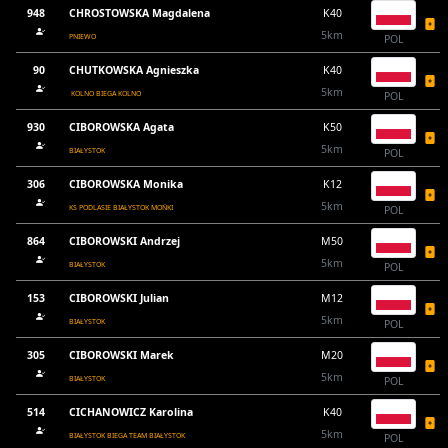
948
CHROSTOWSKA Magdalena
K40
5km
PNIEWO
POL
90
CHUTKOWSKA Agnieszka
K40
5km
KOLNO BIEGA KOLNO
POL
930
CIBOROWSKA Agata
K50
5km
BIAŁYSTOK
POL
306
CIBOROWSKA Monika
K12
5km
KS PODLASIE BIAŁYSTOK MOŃKI
POL
864
CIBOROWSKI Andrzej
M50
5km
BIAŁYSTOK
POL
153
CIBOROWSKI Julian
M12
5km
BIAŁYSTOK
POL
305
CIBOROWSKI Marek
M20
5km
BIAŁYSTOK
POL
514
CICHANOWICZ Karolina
K40
5km
BIAŁYSTOK BIEGA TEAM BIAŁYSTOK
POL