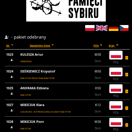
- pakiet odebrany
Nr
Nazwisko Imię
Filtr
Kraj
1023
KULESZA Artur
M30
5km
GRABÓWKA
POL
1024
SIEŚKIEWICZ Krzysztof
M50
5km
BIAŁYSTOK BIEGA TEAM BIAŁYSTOK
POL
1025
ANDRAKA Elżbieta
K50
5km
BIAŁYSTOK
POL
1027
MIKICIUK Klara
K12
5km
LICEUM ASK - AUTORSKA SZKOLA KLANZY BIAŁYSTOK
POL
1028
MIKICIUK Piotr
M30
5km
BIAŁYSTOK
POL