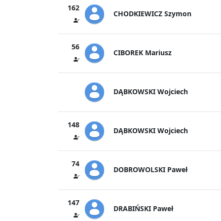
162
CHODKIEWICZ Szymon
56
CIBOREK Mariusz
DĄBKOWSKI Wojciech
148
DĄBKOWSKI Wojciech
74
DOBROWOLSKI Paweł
147
DRABIŃSKI Paweł