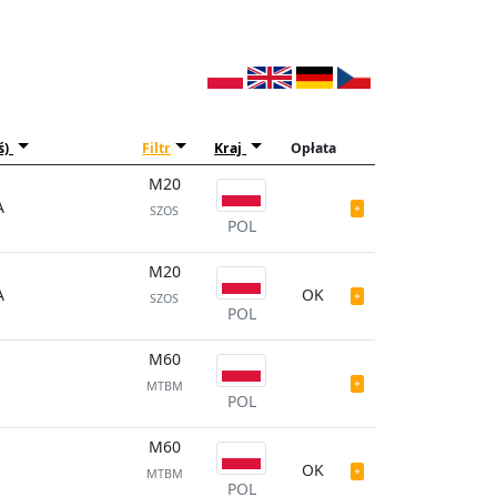
ś)
Filtr
Kraj
Opłata
M20
A
SZOS
POL
M20
A
OK
SZOS
POL
M60
MTBM
POL
M60
OK
MTBM
POL