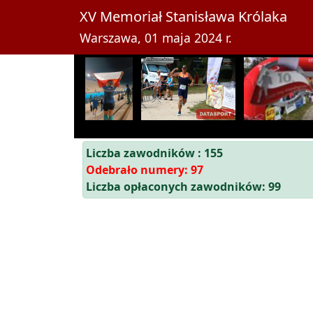
XV Memoriał Stanisława Królaka
Warszawa, 01 maja 2024 r.
Liczba zawodników : 155
Odebrało numery: 97
Liczba opłaconych zawodników: 99