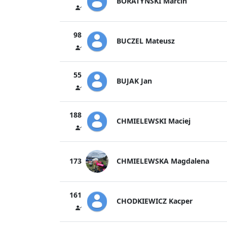
BORATYŃSKI Marcin
98
BUCZEL Mateusz
55
BUJAK Jan
188
CHMIELEWSKI Maciej
CHMIELEWSKA Magdalena
173
161
CHODKIEWICZ Kacper