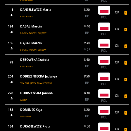
POL
1
DANIELEWICZ Maria
K20
OK
BP
BIAŁOBRZEGI
POL
184
DĄBAL Marcin
M40
OK
BP
BIEGIEM RADOM ! BŁĘDÓW
POL
186
DĄBAL Marcin
M40
OK
MBP
BIEGIEM RADOM ! BŁĘDÓW
POL
DĘBOWSKA Izabela
K40
78
OK
BP
BIAŁOBRZEGI
POL
204
DOBRZENIECKA Jadwiga
K50
OK
BP
SZALONA_JADZIA_TEAM JEDLIŃSK
POL
228
DOBRZYŃSKA Joanna
K30
OK
BP
WARKA
POL
188
DOMINIK Kaja
K20
OK
BP
WARSZAWA
POL
154
DURASIEWICZ Piotr
M30
OK