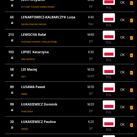
OK
BP
KS START PUŁASKI WARKA WARKA
POL
65
LENARTOWICZ-KALBARCZYK Luiza
K40
OK
Nw
BIEGIEM RADOM! RADOM
POL
213
LEWOCHA Rafał
M40
OK
BP
WOŻNIAK RUNNING TEAM JASTRZĄB
POL
103
LIPIEC Katarzyna
K30
OK
BP
BIAŁOBRZEGI
POL
58
LIS Maciej
M20
OK
MBP
KĄTY
POL
89
LUSAWA Paweł
M30
OK
BP
MARKI
POL
99
ŁUKASIEWICZ Dominik
M20
OK
BP
WARSZAWA
POL
20
ŁUKASIEWICZ Paulina
K20
OK
BP
GRÓJEC
POL