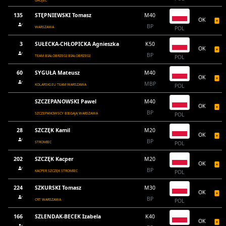
GRÓJEC
135
STĘPNIEWSKI Tomasz
M40
OK
BP
WARSZAWA
POL
3
SUŁECKA-CHŁOPICKA Agnieszka
K50
OK
BP
TEAM BIAŁOBRZEGI BIAŁOBRZEGI
POL
60
SYGUŁA Mateusz
M40
OK
MBP
KOLARSKI.EU TEAM WARSZAWA
POL
SZCZEPANOWSKI Pawel
M40
OK
BP
SZCZEPANOWSCY BIEGAJĄ WARSZAWA
POL
28
SZCZĘK Kamil
M20
OK
BP
STROMIEC
POL
202
SZCZĘK Kacper
M20
OK
BP
KACPER SZCZĘK STROMIEC
POL
224
SZKURSKI Tomasz
M30
OK
BP
CRT WARSZAWA
POL
166
SZLENDAK-BECEK Izabela
K40
OK