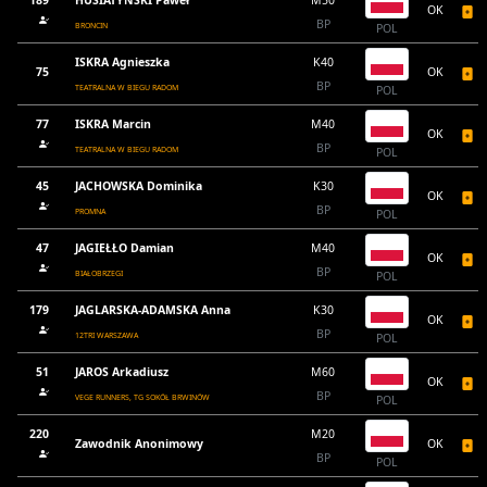
189
HUSIATYŃSKI Paweł
M50
OK
BP
BRONCIN
POL
ISKRA Agnieszka
K40
75
OK
BP
TEATRALNA W BIEGU RADOM
POL
77
ISKRA Marcin
M40
OK
BP
TEATRALNA W BIEGU RADOM
POL
45
JACHOWSKA Dominika
K30
OK
BP
PROMNA
POL
47
JAGIEŁŁO Damian
M40
OK
BP
BIAŁOBRZEGI
POL
179
JAGLARSKA-ADAMSKA Anna
K30
OK
BP
12TRI WARSZAWA
POL
51
JAROS Arkadiusz
M60
OK
BP
VEGE RUNNERS, TG SOKÓŁ BRWINÓW
POL
220
M20
Zawodnik Anonimowy
OK
BP
POL