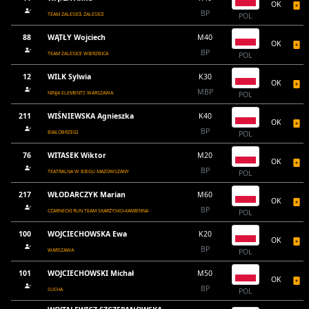
OK
BP
TEAM ZALESICE ZALESICE
POL
88
WĄTŁY Wojciech
M40
OK
BP
TEAM ZALESICE WIERZBICA
POL
12
WILK Sylwia
K30
OK
MBP
NINJA ELEMENTS WARSZAWA
POL
211
WIŚNIEWSKA Agnieszka
K40
OK
BP
BIAŁOBRZEGI
POL
76
WITASEK Wiktor
M20
OK
BP
TEATRALNA W BIEGU MAZOWSZANY
POL
217
WŁODARCZYK Marian
M60
OK
BP
CZARNECKI RUN TEAM SKARŻYSKO-KAMIENNA
POL
100
WOJCIECHOWSKA Ewa
K20
OK
BP
WARSZAWA
POL
101
WOJCIECHOWSKI Michał
M50
OK
BP
SUCHA
POL