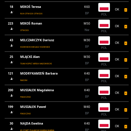
18
MIKOŚ Teresa
K60
OK
BP
RUN OTWOCK OTWOCK
POL
223
MIKOŚ Roman
M50
OK
Nw
OTWOCK
POL
43
MILCZARCZYK Dariusz
M30
OK
BP
KOZIENICKI BIEGACZ KOZIENICE
POL
25
MLĄCKI Alan
M30
OK
BP
TEAM KOPEĆ MIŃSK MAZOWIECKI
POL
121
MODRYKAMIEŃ Barbara
K40
OK
BP
RADOM
POL
200
MUSIAŁEK Magdalena
K40
OK
BP
PIASECZNO
POL
199
MUSIAŁEK Paweł
M40
OK
BP
PIASECZNO
POL
30
NAJDA Ewelina
K40
OK
BP
KS START PUŁAWSKI WARKA WARKA