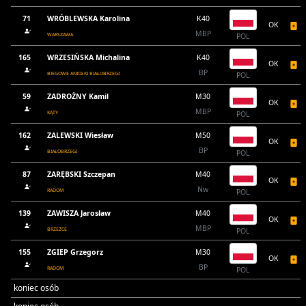
71
WRÓBLEWSKA Karolina
K40
OK
MBP
WARSZAWA
POL
165
WRZESIŃSKA Michalina
K40
OK
BP
BIEGOWE ANIOŁKI BIAŁOBRZEGI
POL
59
ZADROŻNY Kamil
M30
OK
MBP
KĄTY
POL
162
ZALEWSKI Wiesław
M50
OK
BP
BIAŁOBRZEGI
POL
87
ZARĘBSKI Szczepan
M40
OK
Nw
RADOM
POL
139
ZAWISZA Jarosław
M40
OK
MBP
BRZEŹCE
POL
155
ZGIEP Grzegorz
M30
OK
BP
RADOM
POL
koniec osób