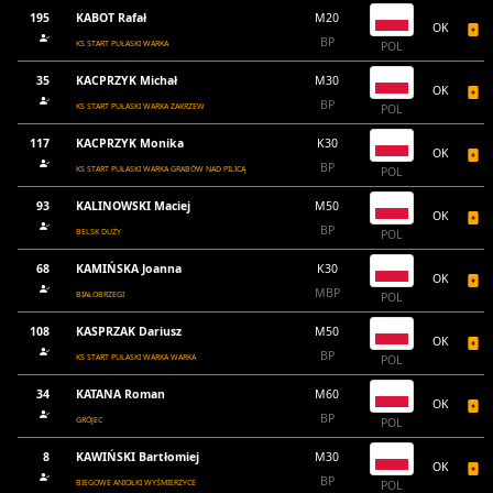
195
KABOT Rafał
M20
OK
BP
KS START PUŁASKI WARKA
POL
35
KACPRZYK Michał
M30
OK
BP
KS START PUŁASKI WARKA ZAKRZEW
POL
117
KACPRZYK Monika
K30
OK
BP
KS START PUŁASKI WARKA GRABÓW NAD PILICĄ
POL
93
KALINOWSKI Maciej
M50
OK
BP
BELSK DUŻY
POL
68
KAMIŃSKA Joanna
K30
OK
MBP
BIAŁOBRZEGI
POL
108
KASPRZAK Dariusz
M50
OK
BP
KS START PUŁASKI WARKA WARKA
POL
34
KATANA Roman
M60
OK
BP
GRÓJEC
POL
8
KAWIŃSKI Bartłomiej
M30
OK
BP
BIEGOWE ANIOŁKI WYŚMIERZYCE
POL