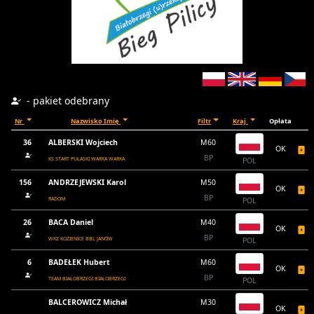
- pakiet odebrany
Nr
Nazwisko Imię
Filtr
Kraj
Opłata
36
ALBERSKI Wojciech
M60
OK
BP
KS START PUŁASKI WARKA WARKA
POL
156
ANDRZEJEWSKI Karol
M50
OK
BP
RADOM
POL
26
BACA Daniel
M40
OK
BP
WKZ KOZIENICE BBL JANÓW
POL
6
BADEŁEK Hubert
M60
OK
BP
TEAM BIAŁOBRZEGI BIAŁOBRZEGI
POL
BALCEROWICZ Michał
M30
OK