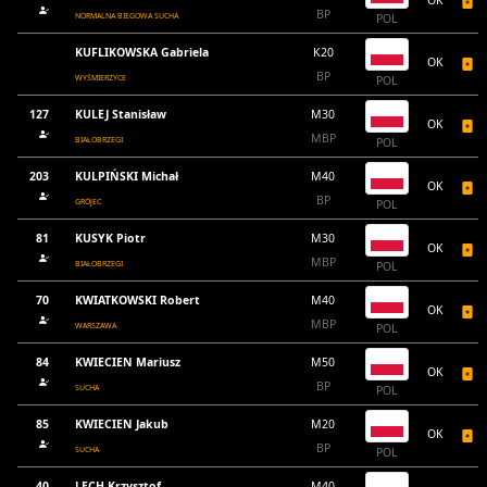
OK
BP
NORMALNA BIEGOWA SUCHA
POL
KUFLIKOWSKA Gabriela
K20
OK
BP
WYŚMIERZYCE
POL
127
KULEJ Stanisław
M30
OK
MBP
BIAŁOBRZEGI
POL
203
KULPIŃSKI Michał
M40
OK
BP
GRÓJEC
POL
81
KUSYK Piotr
M30
OK
MBP
BIAŁOBRZEGI
POL
70
KWIATKOWSKI Robert
M40
OK
MBP
WARSZAWA
POL
84
KWIECIEN Mariusz
M50
OK
BP
SUCHA
POL
85
KWIECIEN Jakub
M20
OK
BP
SUCHA
POL
40
LECH Krzysztof
M40