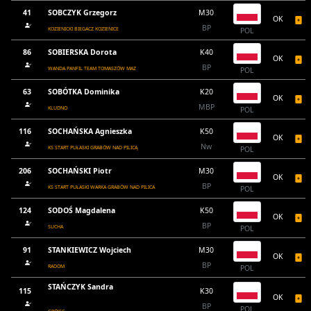
41
SOBCZYK Grzegorz
M30
OK
BP
KOZIENICKI BIEGACZ KOZIENICE
POL
86
SOBIERSKA Dorota
K40
OK
BP
WANDA PANFIL TEAM TOMASZÓW MAZ
POL
63
SOBÓTKA Dominika
K20
OK
MBP
KLUDNO
POL
116
SOCHAŃSKA Agnieszka
K50
OK
Nw
KS START PUŁASKI GRABÓW NAD PILICĄ
POL
206
SOCHAŃSKI Piotr
M30
OK
BP
KS START PUŁASKI WARKA GRABÓW NAD PILICA
POL
124
SODOŚ Magdalena
K50
OK
BP
SUCHA
POL
91
STANKIEWICZ Wojciech
M30
OK
BP
RADOM
POL
STAŃCZYK Sandra
115
K30
OK
BP
POL