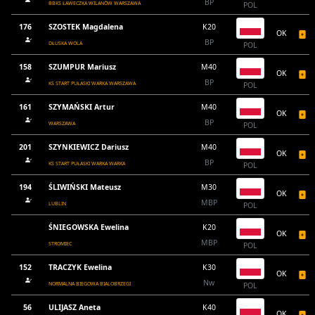
BP
BBKS ŁAWECZKA WILANÓW WARSZAWA
POL
176
SZOSTEK Magdalena
K20
OK
BP
DŁUSKA WOLA
POL
158
SZUMPUR Mariusz
M40
OK
BP
KS START PUŁASKI WARKA WARSZAWA
POL
161
SZYMAŃSKI Artur
M40
OK
BP
WARSZAWA
POL
201
SZYNKIEWICZ Dariusz
M40
OK
BP
KS START PUŁASKI WARKA WARKA
POL
194
ŚLIWIŃSKI Mateusz
M30
OK
MBP
LUBLIN
POL
ŚNIEGOWSKA Ewelina
K20
OK
MBP
STROMIEC
POL
152
TRACZYK Ewelina
K30
OK
Nw
NORMALNA BIEGOWA BIALOBRZEGI
POL
56
ULIJASZ Aneta
K40
OK