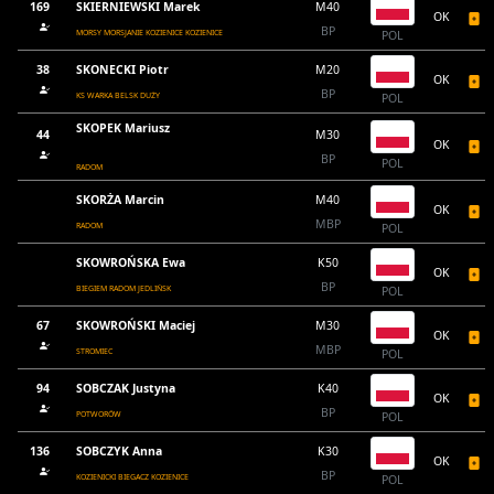
169
SKIERNIEWSKI Marek
M40
OK
BP
MORSY MORSJANIE KOZIENICE KOZIENICE
POL
38
SKONECKI Piotr
M20
OK
BP
KS WARKA BELSK DUŻY
POL
SKOPEK Mariusz
44
M30
OK
BP
POL
RADOM
SKORŻA Marcin
M40
OK
MBP
RADOM
POL
SKOWROŃSKA Ewa
K50
OK
BP
BIEGIEM RADOM JEDLIŃSK
POL
67
SKOWROŃSKI Maciej
M30
OK
MBP
STROMIEC
POL
94
SOBCZAK Justyna
K40
OK
BP
POTWORÓW
POL
136
SOBCZYK Anna
K30
OK
BP
KOZIENICKI BIEGACZ KOZIENICE
POL