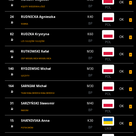
OK
BP
KOJOTY WIDZEWA ŁÓDŹ
POL
24
RUDNICKA Agnieszka
K40
OK
BP
WARKA
POL
82
RUDZKA Krystyna
K60
OK
BP
LZS SULEJÓW SULEJÓW
POL
46
RUTKOWSKI Rafał
M30
OK
BP
OSP MOGIELNICA MOGIELNICA
POL
140
RYDZEWSKI Michał
M30
OK
BP
SZCZYTY
POL
164
SARNIAK Michał
M30
OK
BP
TEAM BIAŁOBRZEGI BIAŁOBRZEGI
POL
31
SARZYŃSKI Sławomir
M40
OK
BP
RADOM
POL
15
SHATKIVSKA Anna
K30
OK
BP
POTWORÓW
UKR