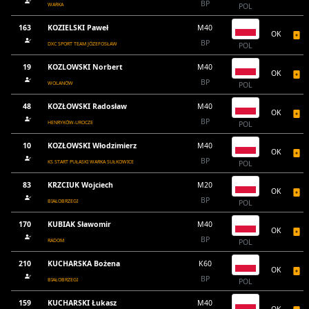
BP
WARKA
POL
163
KOZIELSKI Paweł
M40
OK
BP
DXC SPORT TEAM JÓZEFOSŁAW
POL
19
KOZLOWSKI Norbert
M40
OK
BP
WOLANÓW
POL
48
KOZŁOWSKI Radosław
M40
OK
BP
HENRYKÓW-UROCZE
POL
10
KOZŁOWSKI Włodzimierz
M40
OK
BP
KS START PUŁASKI WARKA SUŁKOWICE
POL
83
KRZCIUK Wojciech
M20
OK
BP
BIAŁOBRZEGI
POL
170
KUBIAK Sławomir
M40
OK
BP
RADOM
POL
210
KUCHARSKA Bożena
K60
OK
BP
BIAŁOBRZEGI
POL
159
KUCHARSKI Łukasz
M40