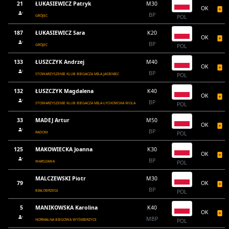
21
ŁUKASIEWICZ Patryk
M30
OK
BP
GRÓJEC
POL
187
ŁUKASIEWICZ Sara
K20
OK
BP
GRÓJEC
POL
133
ŁUSZCZYK Andrzej
M40
OK
BP
STOWARZYSZENIE KLUB BIEGACZA MILA JASIENIEC
POL
132
ŁUSZCZYK Magdalena
K40
OK
BP
STOWARZYSZENIE KLUB BIEGACZA MILA ŁYCHOWSKA WOLA
POL
33
MADEJ Artur
M50
OK
BP
RADOM
POL
125
MAKOWIECKA Joanna
K30
OK
BP
WARSZAWA
POL
MALCZEWSKI Piotr
M30
79
OK
BP
BIAŁOBRZEGI
POL
5
MANIKOWSKA Karolina
K40
OK
MBP
NORMALNA BIEGOWA WYŚMIERZYCE
POL