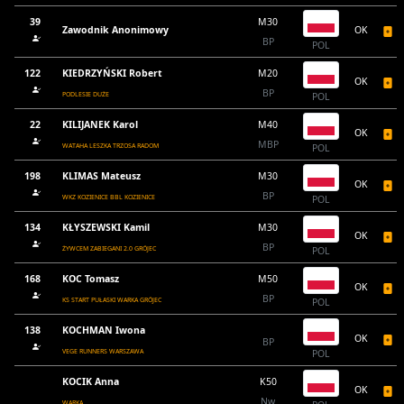
39
M30
Zawodnik Anonimowy
OK
BP
POL
122
KIEDRZYŃSKI Robert
M20
OK
BP
PODLESIE DUŻE
POL
22
KILIJANEK Karol
M40
OK
MBP
WATAHA LESZKA TRZOSA RADOM
POL
198
KLIMAS Mateusz
M30
OK
BP
WKZ KOZIENICE BBL KOZIENICE
POL
134
KŁYSZEWSKI Kamil
M30
OK
BP
ŻYWCEM ZABIEGANI 2.0 GRÓJEC
POL
168
KOC Tomasz
M50
OK
BP
KS START PUŁASKI WARKA GRÓJEC
POL
138
KOCHMAN Iwona
OK
BP
VEGE RUNNERS WARSZAWA
POL
KOCIK Anna
K50
OK
Nw
WARKA