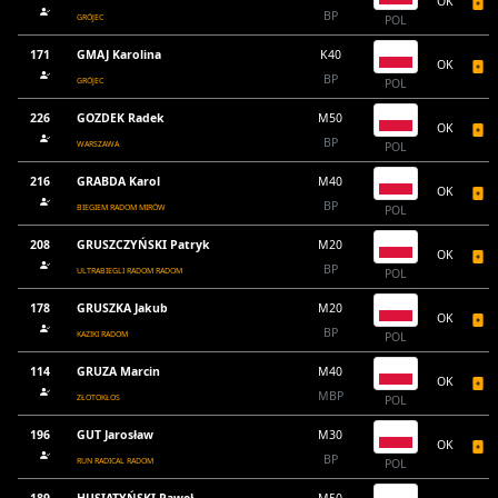
OK
BP
GRÓJEC
POL
171
GMAJ Karolina
K40
OK
BP
GRÓJEC
POL
226
GOZDEK Radek
M50
OK
BP
WARSZAWA
POL
216
GRABDA Karol
M40
OK
BP
BIEGIEM RADOM MIRÓW
POL
208
GRUSZCZYŃSKI Patryk
M20
OK
BP
ULTRABIEGLI RADOM RADOM
POL
178
GRUSZKA Jakub
M20
OK
BP
KAZIKI RADOM
POL
114
GRUZA Marcin
M40
OK
MBP
ZŁOTOKŁOS
POL
196
GUT Jarosław
M30
OK
BP
RUN RADICAL RADOM
POL