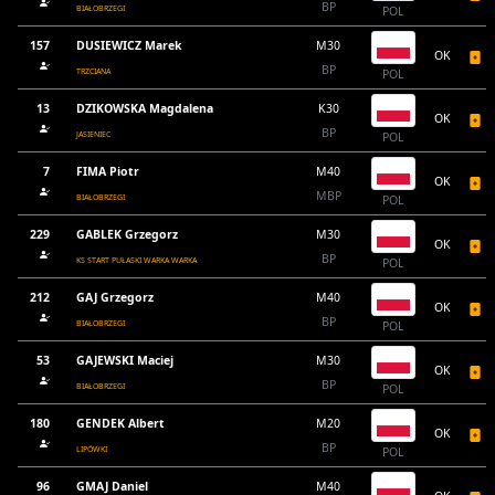
BP
BIAŁOBRZEGI
POL
157
DUSIEWICZ Marek
M30
OK
BP
TRZCIANA
POL
13
DZIKOWSKA Magdalena
K30
OK
BP
JASIENIEC
POL
7
FIMA Piotr
M40
OK
MBP
BIAŁOBRZEGI
POL
229
GABLEK Grzegorz
M30
OK
BP
KS START PUŁASKI WARKA WARKA
POL
212
GAJ Grzegorz
M40
OK
BP
BIAŁOBRZEGI
POL
53
GAJEWSKI Maciej
M30
OK
BP
BIAŁOBRZEGI
POL
180
GENDEK Albert
M20
OK
BP
LIPÓWKI
POL
96
GMAJ Daniel
M40