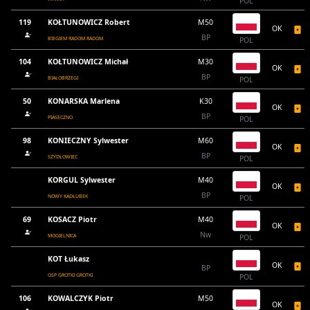
POL
119
KOŁTUNOWICZ Robert
M50
OK
BP
BIEGIEM RADOM RADOM
POL
104
KOŁTUNOWICZ Michał
M30
OK
BP
BIAŁOBRZEGI
POL
50
KONARSKA Marlena
K30
OK
BP
PIASECZNO
POL
98
KONIECZNY Sylwester
M60
OK
BP
SZYDŁOWIEC
POL
KORGUL Sylwester
M40
OK
BP
NOWY KADŁUBEK
POL
69
KOSACZ Piotr
M40
OK
Nw
MOGIELNICA
POL
KOT Łukasz
OK
BP
OSP GROTKI GROTKI
POL
106
KOWALCZYK Piotr
M50
OK