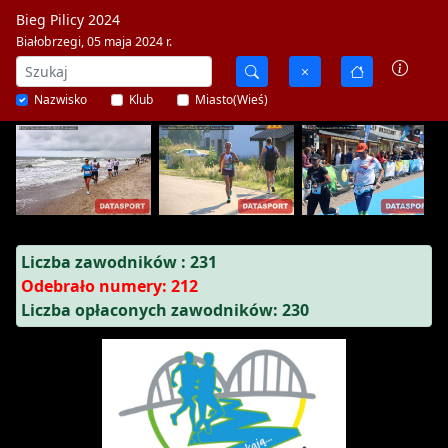
Bieg Pilicy 2024
Białobrzegi, 05 maja 2024 r.
Nazwisko
Klub
Miasto(Wieś)
Liczba zawodników : 231
Odebrało numery: 212
Liczba opłaconych zawodników: 230