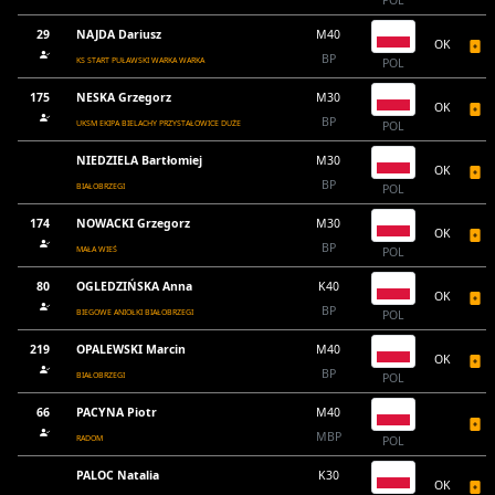
POL
29
NAJDA Dariusz
M40
OK
BP
KS START PUŁAWSKI WARKA WARKA
POL
175
NESKA Grzegorz
M30
OK
BP
UKSM EKIPA BIELACHY PRZYSTAŁOWICE DUŻE
POL
NIEDZIELA Bartłomiej
M30
OK
BP
BIAŁOBRZEGI
POL
174
NOWACKI Grzegorz
M30
OK
BP
MAŁA WIEŚ
POL
80
OGLEDZIŃSKA Anna
K40
OK
BP
BIEGOWE ANIOŁKI BIAŁOBRZEGI
POL
219
OPALEWSKI Marcin
M40
OK
BP
BIAŁOBRZEGI
POL
66
PACYNA Piotr
M40
MBP
RADOM
POL
PALOC Natalia
K30
OK