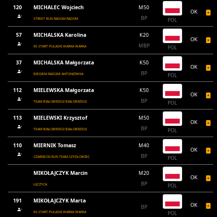
120
MICHALEC Wojciech
M50
OK
BP
STREET RUN RADOM RADOM
POL
57
MICHALSKA Karolina
K20
OK
MBP
KS START PUŁASKI WARKA WARKA
POL
37
MICHALSKA Małgorzata
K50
OK
BP
BIEGIEM RADOM! ANTONIÓWKA
POL
112
MIELEWSKA Małgorzata
K50
OK
BP
TEAM BIAŁOBRZEGI BIAŁOBRZEGI
POL
113
MIELEWSKI Krzysztof
M50
OK
BP
TEAM BIAŁOBRZEGI BIAŁOBRZEGI
POL
110
MIERNIK Tomasz
M40
OK
BP
CZARNECKI RUN TEAM SZYDŁOWIEC
POL
MIKOŁAJCZYK Marcin
M20
OK
BP
ŁĘCZYCA
POL
191
MIKOŁAJCZYK Marta
OK
BP
KS.START.PUŁASKI.WARKA WARKA
POL