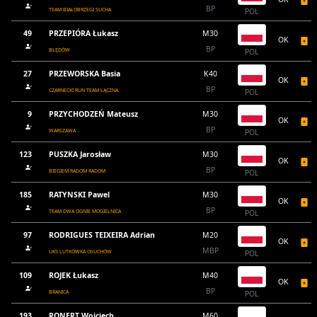
BP
TEAM BIAŁOBRZEGI SUCHA
POL
49
PRZEPIÓRA Łukasz
M30
OK
BP
BŁĘDÓW
POL
27
PRZEWORSKA Basia
K40
OK
BP
CZARNECKI RUN TEAM ŁĄCZNA
POL
9
PRZYCHODZEŃ Mateusz
M30
OK
BP
WARSZAWA
POL
123
PUSZKA Jarosław
M30
OK
BP
BIEGIEM RADOM RADOM
POL
185
RATYNSKI Pawel
M30
OK
BP
TEAM DWA OGNIE MOGIELNICA
POL
97
RODRIGUES TEIXEIRA Adrian
M20
OK
MBP
UKS LUTKÓWKA OSUCHÓW
POL
109
ROJEK Łukasz
M40
OK
BP
BRANICA
POL
193
RONERT Wojciech
M60