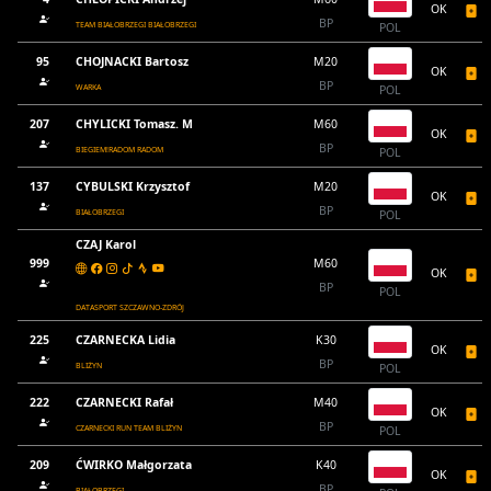
OK
BP
TEAM BIAŁOBRZEGI BIAŁOBRZEGI
POL
95
CHOJNACKI Bartosz
M20
OK
BP
WARKA
POL
207
CHYLICKI Tomasz. M
M60
OK
BP
BIEGIEM!RADOM RADOM
POL
137
CYBULSKI Krzysztof
M20
OK
BP
BIAŁOBRZEGI
POL
CZAJ Karol
999
M60
OK
BP
POL
DATASPORT SZCZAWNO-ZDRÓJ
225
CZARNECKA Lidia
K30
OK
BP
BLIŻYN
POL
222
CZARNECKI Rafał
M40
OK
BP
CZARNECKI RUN TEAM BLIŻYN
POL
209
ĆWIRKO Małgorzata
K40
OK
BP
BIAŁOBRZEGI