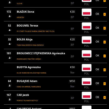
OK
BP
SUCHA
POL
172
BŁAŻUK Ilona
K30
OK
BP
KROBÓW
POL
52
BOGUMIŁ Teresa
OK
BP
KS START PUŁASKI WARKA GRABÓW NAD PILICĄ
POL
32
BOLEK Alicja
K20
OK
BP
TEAM BIAŁOBRZEGI BIAŁOBRZEGI
POL
181
BROGOWICZ STĘPNIEWSKA Agnieszka
OK
BP
ROZBIEGANY PIASTÓW GRÓJEC
POL
BUDYTA Agnieszka
K50
OK
Nw
KLUB WARECKIE WŁÓCZYKIJE WARKA
POL
64
BUGAJSKI Adam
M50
OK
Nw
DEAD ON ARRIVAL WARSZAWA
POL
167
CAR Jacek
OK
BP
PERFECT RUNNER MOTYCZ
POL
4
CHŁOPICKI Andrzej
M60