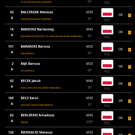
BP
KLUB BIEGACZA MILA JASIENIEC
POL
42
BALCERZAK Mateusz
M30
OK
BP
KOZIENICKI BIEGACZ KOZIENICE
POL
14
BANDOSZ Bartłomiej
M40
OK
BP
BIESIADNICZO-BIEGOWY KS ŁAWECZKA WILANÓW WARSZAWA
POL
151
BARAŃSKI Bartosz
M20
OK
BP
BIAŁOBRZEGI
POL
2
BĄK Bartosz
M20
OK
BP
DŁUGOWOLA
POL
92
BECEK Jakub
M40
OK
BP
BBKS ŁAWECZKA WILANÓW WARSZAWA
POL
160
BECZ Karol
M30
OK
BP
BIEGOWE ANIOŁKI BIAŁOBRZEGI
POL
62
BERLIŃSKI Arkadiusz
M40
OK
MBP
RADOM
POL
126
BIERNACKI Mateusz
M30