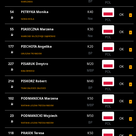
BP
WARSZAWA
POL
54
PETRYKA Monika
K40
OK
Nw
NOWA WOLA
POL
55
PIASECZNA Marzena
K30
OK
Nw
WARECKIE WŁÓCZYKIJE DĄBRÓWKI
POL
177
PIECHOTA Angelika
K20
OK
BP
GRUSZKA TRI RADOM
POL
227
PISARUK Dmytro
M20
OK
MBP
BIAŁOBRZEGI
POL
214
PISKORZ Robert
M40
OK
BP
TEAM ZALESICE ZALESICE
POL
102
PODMANICKA Marzena
K50
OK
MBP
WATAHA LESZKA TRZOSA RADOM
POL
23
PODMANICKI Wojciech
M50
OK
BP
WATAHA LESZKA TRZOSA RADOM
POL
118
PRASEK Teresa
K50
OK