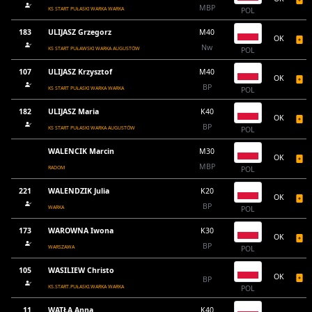
MBP
KS START PUŁASKI WARKA WARKA
POL
183
ULIJASZ Grzegorz
M40
OK
Nw
KS START PUŁAWSKI WARKA AUGUSTÓW
POL
107
ULIJASZ Krzysztof
M40
OK
BP
KS START PUŁASKI WARKA WARKA
POL
182
ULIJASZ Maria
K40
OK
BP
KS START PUŁASKI WARKA AUGUSTÓW
POL
WALENCIK Marcin
M30
OK
MBP
RADOM
POL
221
WALENDZIK Julia
K20
OK
BP
WARKA
POL
173
WAROWNA Iwona
K30
OK
BP
WARSZAWA
POL
105
WASILIEW Christo
OK
BP
KS.START.PUŁASKI.WARKA WARKA
POL
11
WĄTŁA Anna
K40