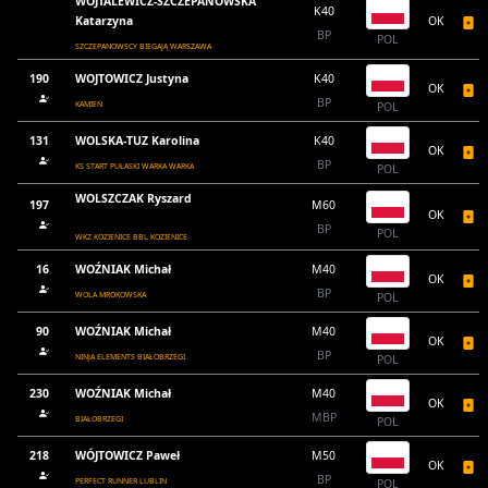
WOJTALEWICZ-SZCZEPANOWSKA
K40
Katarzyna
OK
BP
POL
SZCZEPANOWSCY BIEGAJĄ WARSZAWA
190
WOJTOWICZ Justyna
K40
OK
BP
KAMIEŃ
POL
131
WOLSKA-TUZ Karolina
K40
OK
BP
KS START PUŁASKI WARKA WARKA
POL
WOLSZCZAK Ryszard
197
M60
OK
BP
POL
WKZ KOZIENICE BBL KOZIENICE
16
WOŹNIAK Michał
M40
OK
BP
WOLA MROKOWSKA
POL
90
WOŹNIAK Michał
M40
OK
BP
NINJA ELEMENTS BIAŁOBRZEGI
POL
230
WOŹNIAK Michał
M40
OK
MBP
BIAŁOBRZEGI
POL
218
WÓJTOWICZ Paweł
M50
OK
BP
PERFECT RUNNER LUBLIN
POL