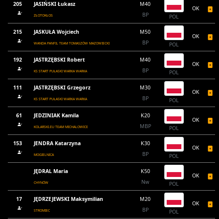
205
JASIŃSKI Łukasz
M40
OK
BP
ZŁOTOKŁOS
POL
215
JASKUŁA Wojciech
M50
OK
BP
WANDA PANFIL TEAM TOMASZÓW MAZOWIECKI
POL
192
JASTRZĘBSKI Robert
M40
OK
BP
KS START PUŁASKI WARKA WARKA
POL
111
JASTRZĘBSKI Grzegorz
M30
OK
BP
KS START PUŁASKI WARKA WARKA
POL
61
JEDZINIAK Kamila
K20
OK
MBP
KOLARSKI.EU TEAM MICHALOWICE
POL
153
JENDRA Katarzyna
K30
OK
BP
MOGIELNICA
POL
JĘDRAL Maria
K50
OK
Nw
CHYNÓW
POL
17
JĘDRZEJEWSKI Maksymilian
M20
OK
BP
STROMIEC
POL