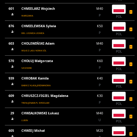
601
CHMIELARZ Wojciech
M40
P
WARSZAWA
POL
876
CHMIELEWSKA Sylwia
K50
P
BBL LEGNICA LEGNICA
POL
603
CHOLEWIŃSKI Adam
M40
P
WILKI Z LASU NOWA SÓL
POL
570
CHOŁUJ Małgorzata
K60
P
SZCZODRE
POL
939
CHROBAK Kamila
K40
P
BABKI Z KLASĄ JERZMANOWA
POL
609
CHRUSZCZ-FIGIEL Magdalena
K30
P
TRENUJZNAMI.PL WROCŁAW
POL
29
CHWIAŁKOWSKI Łukasz
M40
U
LUBIN
POL
605
CHWIEJ Michał
M20