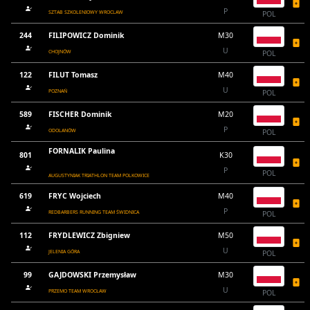
P
SZTAB SZKOLENIOWY WROCLAW
POL
244
FILIPOWICZ Dominik
M30
U
CHOJNÓW
POL
122
FILUT Tomasz
M40
U
POZNAŃ
POL
589
FISCHER Dominik
M20
P
ODOLANÓW
POL
FORNALIK Paulina
801
K30
P
POL
AUGUSTYNIAK TRIATHLON TEAM POLKOWICE
619
FRYC Wojciech
M40
P
REDBARBERS RUNNING TEAM ŚWIDNICA
POL
112
FRYDLEWICZ Zbigniew
M50
U
JELENIA GÓRA
POL
99
GAJDOWSKI Przemysław
M30
U
PRZEMO TEAM WROCŁAW
POL