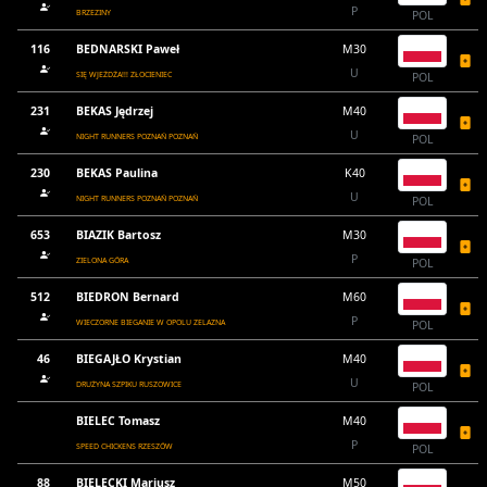
P
BRZEZINY
POL
116
BEDNARSKI Paweł
M30
U
SIĘ WJEŻDŻA!!! ZŁOCIENIEC
POL
231
BEKAS Jędrzej
M40
U
NIGHT RUNNERS POZNAŃ POZNAŃ
POL
230
BEKAS Paulina
K40
U
NIGHT RUNNERS POZNAŃ POZNAŃ
POL
653
BIAZIK Bartosz
M30
P
ZIELONA GÓRA
POL
512
BIEDRON Bernard
M60
P
WIECZORNE BIEGANIE W OPOLU ZELAZNA
POL
46
BIEGAJŁO Krystian
M40
U
DRUŻYNA SZPIKU RUSZOWICE
POL
BIELEC Tomasz
M40
P
SPEED CHICKENS RZESZÓW
POL
88
BIELECKI Mariusz
M50