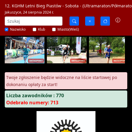
12. KGHM Letni Bieg Piastów - Sobota - (Ultramaraton/Półmarato
Jakuszyce, 24 sierpnia 2024 r.
Nazwisko
Klub
Miasto(Wieś)
Twoje zgłoszenie będzie widoczne na liście startowej po
dokonaniu opłaty za start!
Liczba zawodników : 770
Odebrało numery: 713