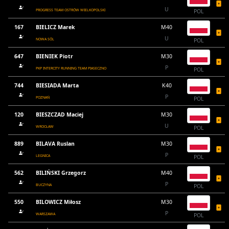
U
PROGRESS TEAM OSTRÓW WIELKOPOLSKI
POL
167
BIELICZ Marek
M40
U
NOWA SÓL
POL
647
BIENIEK Piotr
M30
P
PKP INTERCITY RUNNING TEAM PIASECZNO
POL
744
BIESIADA Marta
K40
P
POZNAŃ
POL
120
BIESZCZAD Maciej
M30
U
WROCŁAW
POL
889
BILAVA Ruslan
M30
P
LEGNICA
POL
562
BILIŃSKI Grzegorz
M40
P
BUCZYNA
POL
550
BILOWICZ Miłosz
M30
P
WARSZAWA
POL