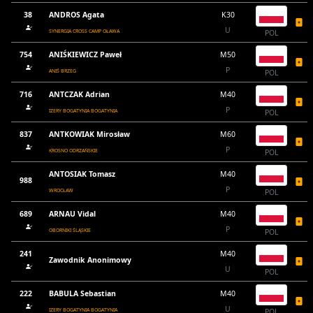
38
ANDROS Agata
K30
U
SYNERGIA CROSS CAMP OŁAWA
POL
754
ANIŚKIEWICZ Paweł
M50
P
ANIŚ BRZEG
POL
716
ANTCZAK Adrian
M40
P
IZERY BOGATYNIA BOGATYNIA
POL
837
ANTKOWIAK Mirosław
M60
P
KROSNO ODRZAŃSKIE
POL
ANTOSIAK Tomasz
M40
988
P
WROCŁAW
POL
689
ARNAU Vidal
M40
P
OBORNIKI ŚLĄSKIE
POL
241
M40
Zawodnik Anonimowy
U
POL
222
BABULA Sebastian
M40
U
IZERY BOGATYNIA BOGATYNIA
POL