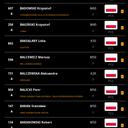
607
BADOWSKI Krzysztof
M60
P
STOWARZYSZENIE OCULUS BYDGOSZCZ BYDGOSZCZ
POL
258
BAGIŃSKI Krzysztof
M40
U
LUBIN
POL
BAKSALARY Lidia
K50
893
P
GOSTTYŃ
POL
BALCEWICZ Mariusz
M50
598
P
BBL LEGNICA LEGNICA
POL
731
BALCZEWSKA Aleksandra
K20
P
WROCŁAW
POL
904
BALICKI Piotr
M50
P
PENNY GONDEK TEAM OLEŚNICA / CAŁA OLEŚNICA BIEGA OLEŚNICA
POL
147
BARAN Stanisław
M50
U
SAINT-GOBAIN SQUAD CIEŚLIN
POL
134
BARANOWSKI Robert
M50