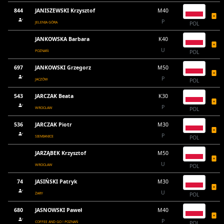
844
JANISZEWSKI Krzysztof
M40
P
JELENIA GÓRA
POL
JANKOWSKA Barbara
K40
U
POZNAŃ
POL
697
JANKOWSKI Grzegorz
M50
P
JACZÓW
POL
543
JARCZAK Beata
K30
P
WROCŁAW
POL
536
JARCZAK Piotr
M30
P
SIEMIANICE
POL
JARZĄBEK Krzysztof
M50
U
WROCŁAW
POL
74
JASIŃSKI Patryk
M30
U
ŻARY
POL
680
JASNOWSKI Paweł
M40
P
COFFEE AND GO ! POZNAŃ
POL