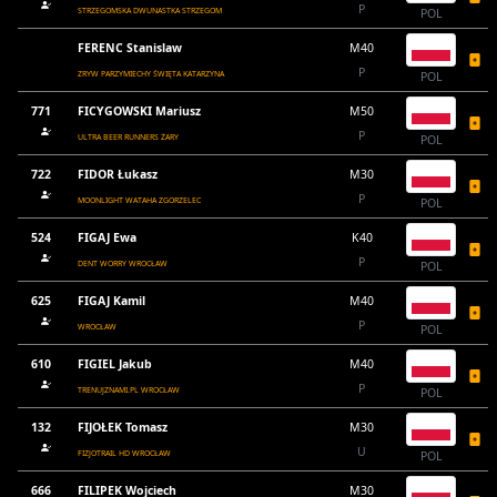
P
STRZEGOMSKA DWUNASTKA STRZEGOM
POL
FERENC Stanislaw
M40
P
ZRYW PARZYMIECHY ŚWIĘTA KATARZYNA
POL
771
FICYGOWSKI Mariusz
M50
P
ULTRA BEER RUNNERS ŻARY
POL
722
FIDOR Łukasz
M30
P
MOONLIGHT WATAHA ZGORZELEC
POL
524
FIGAJ Ewa
K40
P
DENT WORRY WROCŁAW
POL
625
FIGAJ Kamil
M40
P
WROCŁAW
POL
610
FIGIEL Jakub
M40
P
TRENUJZNAMI.PL WROCŁAW
POL
132
FIJOŁEK Tomasz
M30
U
FIZJOTRAIL HD WROCŁAW
POL
666
FILIPEK Wojciech
M30