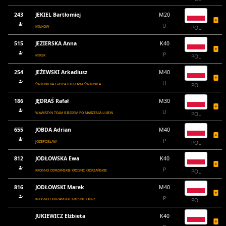
243
JEKIEL Bartłomiej
M20
U
MIŁKÓW
POL
515
JEZIERSKA Anna
K40
P
MIRSK
POL
254
JEŻEWSKI Arkadiusz
M40
U
ŚWIDNICKA GRUPA BIEGOWA ŚWIDNICA
POL
186
JĘDRAŚ Rafał
M30
U
WAWRZYN TEAM BIEGIEM PO MARZENIA LUBIN
POL
655
JOBDA Adrian
M40
P
JÓZEFOSŁAW
POL
812
JODŁOWSKA Ewa
K40
P
KROSNO ODRZAŃSKIE KROSNO ODRZAŃSKIE
POL
816
JODŁOWSKI Marek
M40
P
KROSNO ODRZANSKIE KROSNO ODRZ
POL
JUKIEWICZ Elżbieta
K40