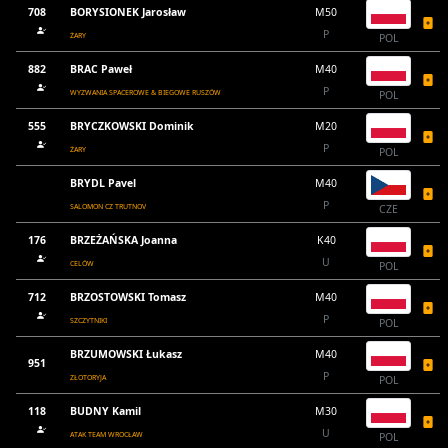
708
BORYSIONEK Jarosław
M50
P
ŻARY
POL
882
BRAC Paweł
M40
P
WYZWANIA SPACEROWE & BIEGOWE RUSZÓW
POL
555
BRYCZKOWSKI Dominik
M20
P
ŻARY
POL
BRYDL Pavel
M40
P
SALOMON CZ TRUTNOV
CZE
176
BRZEŻAŃSKA Joanna
K40
U
CELÓW
POL
712
BRZOSTOWSKI Tomasz
M40
P
SZCZYTNIKI
POL
BRZUMOWSKI Łukasz
M40
951
P
ZŁOTORYJA
POL
118
BUDNY Kamil
M30
U
ATAK TEAM WROCŁAW
POL