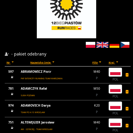
- pakiet odebrany
Nr
Nazwisko Imię
Filtr
Kraj
597
ABRAMOWICZ Piotr
M40
P
PKP INTERCITY RUNNING TEAM WARSZAWA
POL
781
ADAMCZYK Rafał
M50
P
SUB4 POZNAN
POL
974
ADAMOVICH Darya
K20
P
TEAM PO 4:15 WROCŁAW
POL
751
ALTEWĘGIER Jarosław
M40
P
AW - SZYBCIEJ - TEAM WROCŁAW
POL