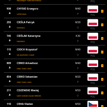
P
NIEDORAJDY TEAM PIECHOWICE
POL
938
CHYSKI Grzegorz
M40
P
SZPROTAWA
POL
255
CIEŚLA Patryk
M30
U
ŚWIDNICA
POL
745
CIEŚLAK Katarzyna
K30
P
PABIANICE
POL
115
CIOCH Krzysztof
M40
U
SIĘ WJEŻDŻA!!! LUBAŃ
POL
809
CIRKO Arkadiusz
M40
P
CIRAS TEAM LUBIN
POL
854
CIRKO Sebastian
M20
P
CIRAS TEAM LUBIN
POL
211
CISZEWSKI Maciej
M50
U
SAINT-GOBAIN SQUAD MIRKÓW
POL
110
CRHA Vladan
M50