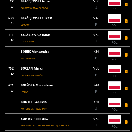
22
BŁAŻEJEWSKI Artur
M30
U
DĄBROWSKI TEAM GŁOGÓW
POL
638
BŁAŻEJEWSKI Łukasz
M40
P
GŁOGÓW
POL
111
BŁAŻKIEWICZ Rafał
M30
U
DZIERŻONIÓW
POL
BOBEK Aleksandra
K30
P
ZIELONA GÓRA
POL
752
BOCIAN Marcin
M30
P
PKO BANK POLSKI ŁÓDŹ
POL
671
BOIŃSKA Magdalena
K40
P
LESZNO
POL
BONIEC Gabriela
K30
U
AW - SZYBCIEJ - TEAM ŻARY
POL
BONIEC Radosław
M30
U
NADLEŚNICTWO LIPINKI / AW SZYBCIEJ TEAM ŻARY
POL