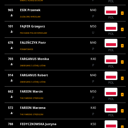
P
BABKI Z KLASĄ GŁOGÓW
POL
965
ESIK Przemek
M40
P
ZUZIA.ORG WROCŁAW
POL
101
FAJFER Grzegorz
M50
U
PKO BANK POLSKI WROCŁAW
POL
678
FALEŃCZYK Piotr
M40
P
PONIATOWICE
POL
703
FARGANUS Monika
K40
P
ZABIEGANI Z LEŚNEJ LEŚNA
POL
914
FARGANUS Robert
M40
P
ZABIEGANI Z LEŚNEJ LEŚNA
POL
662
FARION Marcin
M50
P
THE FARIONS STRZEGOM
POL
572
FARION Marzena
K40
P
THE FARIONS STRZEGOM
POL
788
FEDYCZKOWSKA Justyna
K50