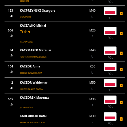
P
SZCZECIN
POL
123
KACPRZYŃSKI Grzegorz
M40
U
JESZKOWICE
POL
KACZAŁKO Michał
506
M20
P
POL
JELENIA GÓRA
54
KACZMAREK Mateusz
M40
U
RUN TEAM RYDZYNA DĄBCZE
POL
104
KACZOR Anna
K50
U
BIEGNIJ OŁAWO OŁAWA
POL
2
KACZOR Waldemar
M50
U
BIEGNIJ OŁAWO OŁAWA
POL
KACZOREK Mateusz
505
M30
P
POL
JELENIA GÓRA
KADŁUBICKI Rafał
M30
P
RATOWNICY RUDNA SOBIN
POL