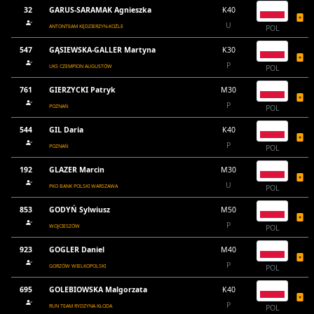
32
GARUS-SARAMAK Agnieszka
K40
U
ANTONTEAM KĘDZIERZYN-KOŹLE
POL
547
GĄSIEWSKA-GALLER Martyna
K30
P
UKS CZEMPION AUGUSTÓW
POL
761
GIERZYCKI Patryk
M30
P
POZNAŃ
POL
544
GIL Daria
K40
P
POZNAŃ
POL
192
GLAZER Marcin
M30
U
PKO BANK POLSKI WARSZAWA
POL
853
GODYŃ Sylwiusz
M50
P
WOJCIESZÓW
POL
923
GOGLER Daniel
M40
P
GORZÓW WIELKOPOLSKI
POL
695
GOLEBIOWSKA Malgorzata
K40
P
RUN TEAM RYDZYNA KŁODA
POL