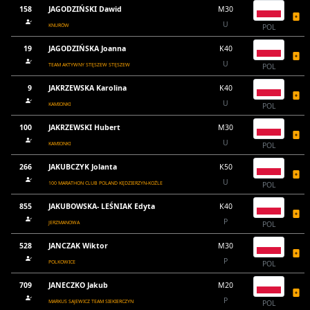
158
JAGODZIŃSKI Dawid
M30
U
KNURÓW
POL
19
JAGODZIŃSKA Joanna
K40
U
TEAM AKTYWNY STĘSZEW STĘSZEW
POL
9
JAKRZEWSKA Karolina
K40
U
KAMIONKI
POL
100
JAKRZEWSKI Hubert
M30
U
KAMIONKI
POL
266
JAKUBCZYK Jolanta
K50
U
100 MARATHON CLUB POLAND KĘDZIERZYN-KOŹLE
POL
855
JAKUBOWSKA- LEŚNIAK Edyta
K40
P
JERZMANOWA
POL
528
JANCZAK Wiktor
M30
P
POLKOWICE
POL
709
JANECZKO Jakub
M20
P
MARKUS SAJEWICZ TEAM SIEKIERCZYN
POL