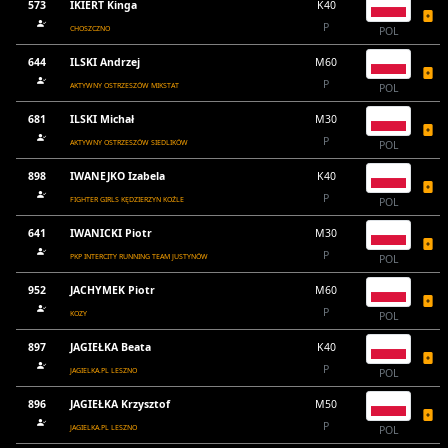
573
IKIERT Kinga
K40
P
CHOSZCZNO
POL
644
ILSKI Andrzej
M60
P
AKTYWNY OSTRZESZÓW MIKSTAT
POL
681
ILSKI Michał
M30
P
AKTYWNY OSTRZESZÓW SIEDLIKÓW
POL
898
IWANEJKO Izabela
K40
P
FIGHTER GIRLS KĘDZIERZYN KOŹLE
POL
641
IWANICKI Piotr
M30
P
PKP INTERCITY RUNNING TEAM JUSTYNÓW
POL
952
JACHYMEK Piotr
M60
P
KOZY
POL
897
JAGIEŁKA Beata
K40
P
JAGIELKA.PL LESZNO
POL
896
JAGIEŁKA Krzysztof
M50
P
JAGIELKA.PL LESZNO
POL