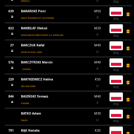
U
WROCŁA
POL
639
BARAŃSKI Piotr
M50
P
NIGHT RUNNERS/231 GO POZNAŃ
POL
822
BARBILAT Oleksii
M20
P
WROCŁAWSKI PARK WODNY S.A. WROCŁAW
POL
27
BARCZUK Rafał
M40
U
KGHM ZG RUN LUBIN
POL
576
BARCZYŃSKI Marcin
M40
P
LEGNICA
POL
229
BARTKIEWICZ Halina
K50
U
ZIELONA GÓRA
POL
846
BASIŃSKI Tomasz
M40
P
POZNAŃ
POL
BATKO Adam
M30
U
PIASEK
POL
791
BĄK Natalia
K30