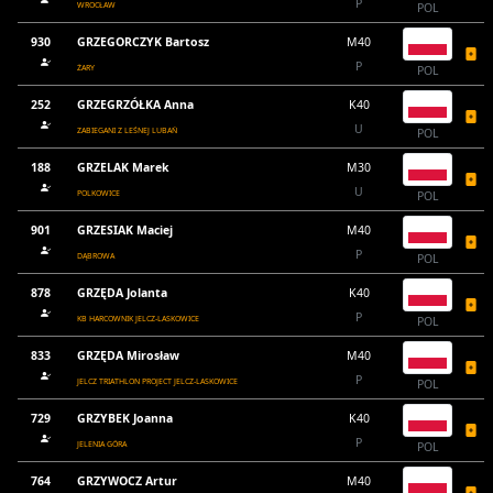
P
WROCŁAW
POL
930
GRZEGORCZYK Bartosz
M40
P
ŻARY
POL
252
GRZEGRZÓŁKA Anna
K40
U
ZABIEGANI Z LEŚNEJ LUBAŃ
POL
188
GRZELAK Marek
M30
U
POLKOWICE
POL
901
GRZESIAK Maciej
M40
P
DĄBROWA
POL
878
GRZĘDA Jolanta
K40
P
KB HARCOWNIK JELCZ-LASKOWICE
POL
833
GRZĘDA Mirosław
M40
P
JELCZ TRIATHLON PROJECT JELCZ-LASKOWICE
POL
729
GRZYBEK Joanna
K40
P
JELENIA GÓRA
POL
764
GRZYWOCZ Artur
M40