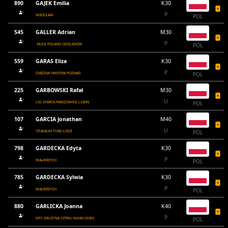
890
GAJEK Emilia
K30
P
WROCŁAW
POL
545
GALLER Adrian
M30
P
MUSE POLAND ODOLANÓW
POL
559
GARAS Eliza
K30
P
ŚNIEŻNA PANTERA POZNAŃ
POL
225
GARBOWSKI Rafał
M30
U
LKS SPARTA PARSZOWICE LUBIN
POL
107
GARCIA Jonathan
M40
U
TITANIUM TURD ŁÓDŹ
POL
798
GARDECKA Edyta
K30
P
WAŁBRZYCH
POL
785
GARDECKA Sylwia
K30
P
WAŁBRZYCH
POL
880
GARLICKA Joanna
K40
P
MTS DRUŻYNA SZPIKU KGHM OSIEK
POL