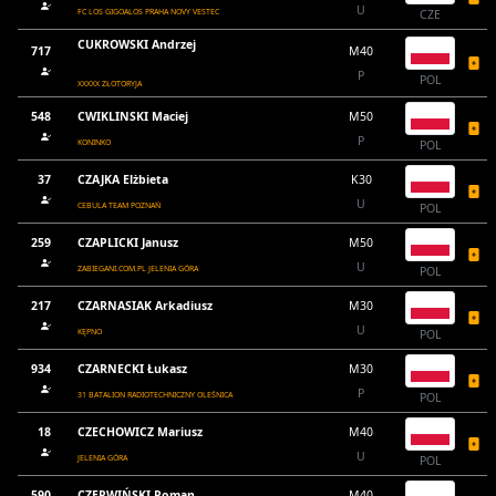
U
FC LOS GIGOALOS PRAHA NOVY VESTEC
CZE
CUKROWSKI Andrzej
717
M40
P
POL
XXXXX ZŁOTORYJA
548
CWIKLINSKI Maciej
M50
P
KONINKO
POL
37
CZAJKA Elżbieta
K30
U
CEBULA TEAM POZNAŃ
POL
259
CZAPLICKI Janusz
M50
U
ZABIEGANI.COM.PL JELENIA GÓRA
POL
217
CZARNASIAK Arkadiusz
M30
U
KĘPNO
POL
934
CZARNECKI Łukasz
M30
P
31 BATALION RADIOTECHNICZNY OLEŚNICA
POL
18
CZECHOWICZ Mariusz
M40
U
JELENIA GÓRA
POL
590
CZERWIŃSKI Roman
M40