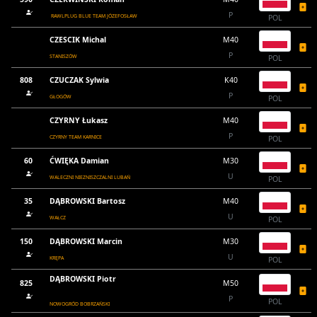
P
RAWLPLUG BLUE TEAM JÓZEFOSŁAW
POL
CZESCIK Michal
M40
P
STANISZÓW
POL
808
CZUCZAK Sylwia
K40
P
GŁOGÓW
POL
CZYRNY Łukasz
M40
P
CZYRNY TEAM KARNICE
POL
60
ĆWIĘKA Damian
M30
U
WALECZNI NIEZNISZCZALNI LUBAŃ
POL
35
DĄBROWSKI Bartosz
M40
U
WAŁCZ
POL
150
DĄBROWSKI Marcin
M30
U
KRĘPA
POL
DĄBROWSKI Piotr
825
M50
P
POL
NOWOGRÓD BOBRZAŃSKI