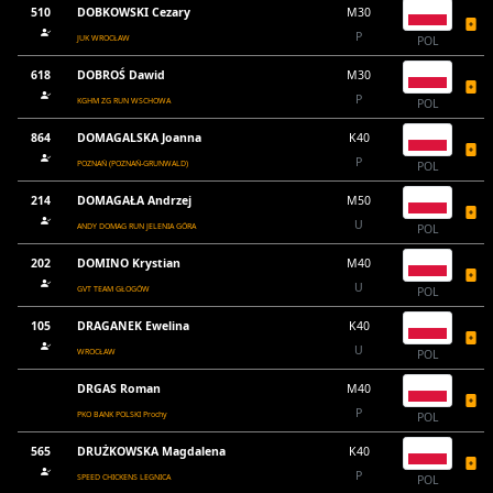
510
DOBKOWSKI Cezary
M30
P
JUK WROCŁAW
POL
618
DOBROŚ Dawid
M30
P
KGHM ZG RUN WSCHOWA
POL
864
DOMAGALSKA Joanna
K40
P
POZNAŃ (POZNAŃ-GRUNWALD)
POL
214
DOMAGAŁA Andrzej
M50
U
ANDY DOMAG RUN JELENIA GÓRA
POL
202
DOMINO Krystian
M40
U
GVT TEAM GŁOGÓW
POL
105
DRAGANEK Ewelina
K40
U
WROCŁAW
POL
DRGAS Roman
M40
P
PKO BANK POLSKI Prochy
POL
565
DRUŻKOWSKA Magdalena
K40
P
SPEED CHICKENS LEGNICA
POL