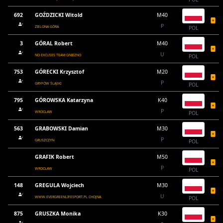
692
GOŹDZICKI Witold
M40
P
ZIELONA GÓRA
POL
3
GÓRAL Robert
M40
U
NO EXCUSES TEAM GNIEZNO
POL
753
GÓRECKI Krzysztof
M20
P
GRYFÓW ŚLĄSKI
POL
795
GÓROWSKA Katarzyna
K40
P
WROCŁAW
POL
563
GRABOWSKI Damian
M30
P
GRUSZCZYN
POL
GRAFIK Robert
M50
P
WROCŁAW
POL
148
GREGULA Wojciech
M30
U
WWW.EVERGREENLIFESPORT.PL CHOJNA
POL
875
GRUSZKA Monika
K30