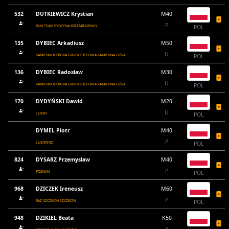
532
DUTKIEWICZ Krystian
M40
P
RUN TEAM RYDZYNA KRZEMIENIEWO
POL
135
DYBIEC Arkadiusz
M50
U
KAMIENNOGÓRSKA GRUPA BIEGOWA KAMIENNA GÓRA
POL
136
DYBIEC Radosław
M30
U
KAMIENNOGÓRSKA GRUPA BIEGOWA KAMIENNA GÓRA
POL
170
DYDYŃSKI Dawid
M20
U
LUBIN
POL
DYMEL Piotr
M40
P
LUSÓWKO
POL
824
DYSARZ Przemysław
M40
P
POZNAŃ
POL
968
DZICZEK Ireneusz
M60
P
RAZ SZCZECIN SZCZECIN
POL
948
DZIKIEL Beata
K50