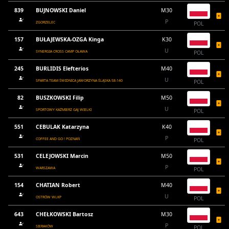
839
BUJNOWSKI Daniel
M30
P
ZGORZELEC
POL
157
BUŁAJEWSKA-OZGA Kinga
K30
U
SYNERGIA CROSS CAMP OŁAWA
POL
245
BURLIDIS Elefterios
M40
U
SPARTA TEAM ŚWIDNICA JAWORZYNA ŚLĄSKA 58-140
POL
82
BUSZKOWSKI Filip
M50
U
SPORTOWY KAŹMIERZ GAJ WIELKI
POL
551
CEBULAK Katarzyna
K40
P
COFFEE AND GO ! POZNAŃ
POL
531
CELEJOWSKI Marcin
M50
P
WARSZAWA
POL
154
CHATIAN Robert
M40
U
OSTRÓW WLKP
POL
643
CHEŁKOWSKI Bartosz
M30
P
SIERAKÓW
POL