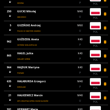
P
MOSINA
POL
250
GUCKI Mikołaj
M40
U
MIECZEWO
POL
5
GUZIŃSKI Andrzej
M60
U
POLISH XC MASTERS GDAŃSK
POL
GUŹDZIOŁ Aneta
K40
962
P
OSTRÓW WIELKOPOLSKI
POL
HAGEL Julita
K40
865
P
SZKLARY GÓRNE
POL
964
HAJDUK Martyna
K40
P
POZNAŃ
POL
635
HAŁABURDA Grzegorz
M40
P
WROCŁAW
POL
21
HAŁKIEWICZ Marcin
M40
U
MTS DRUŻYNA SZPIKU KGHM GŁOGÓW
POL
591
HERWART Maria
K60