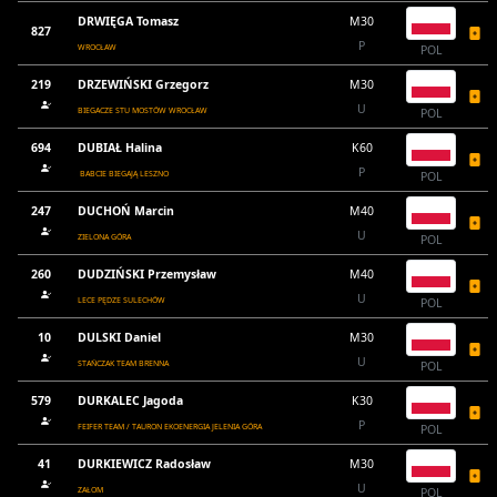
DRWIĘGA Tomasz
M30
827
P
WROCŁAW
POL
219
DRZEWIŃSKI Grzegorz
M30
U
BIEGACZE STU MOSTÓW WROCŁAW
POL
694
DUBIAŁ Halina
K60
P
BABCIE BIEGAJĄ LESZNO
POL
247
DUCHOŃ Marcin
M40
U
ZIELONA GÓRA
POL
260
DUDZIŃSKI Przemysław
M40
U
LECE PĘDZE SULECHÓW
POL
10
DULSKI Daniel
M30
U
STAŃCZAK TEAM BRENNA
POL
579
DURKALEC Jagoda
K30
P
FEIFER TEAM / TAURON EKOENERGIA JELENIA GÓRA
POL
41
DURKIEWICZ Radosław
M30
U
ZAŁOM
POL