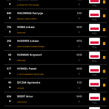
P
KLOPSIKI ON TOUR POZNAN
POL
840
HOŁOWNIA Patrycja
K40
P
BIEGUSY CZAPLE CZAPLE
POL
756
HOMA Łukasz
M40
P
WROCŁAW
POL
256
HUDEREK Łukasz
M50
U
NIGHT RUNNERS POZNAŃ POZNAŃ
POL
68
HURMAN Krzysztof
M40
U
WROCŁAW
POL
577
HYRKIEL Paweł
M40
P
IL GATTO RAMPANTE RZESZOTARY
POL
90
IDCZAK Agnieszka
K30
U
LEGNICA
POL
656
IKIERT Artur
M40
P
CHOSZCZNO
POL