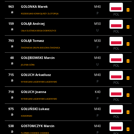
963
GOLONKA Marek
M40
P
ROZBIEGANI KONWOJURZY ZŁOTORYJA
POL
159
GOŁĄB Andrzej
M50
U
CAŁA OLEŚNICA BIEGA DOBROSZYCE
POL
793
GOŁĄB Tomasz
M30
P
ŚWIDNICKA GRUPA BIEGOWA ŚWIDNICA
POL
48
GOŁĘBIOWSKI Marcin
M40
U
JELENIA GÓRA
POL
715
GOŁUCH Arkadiusz
M40
P
WYBIEGANI ŁAGIEWNIKI ŁAGIEWNIKI
POL
718
GOŁUCH Joanna
K40
P
WYBIEGANI ŁAGIEWNIKI ŁAGIEWNIKI
POL
975
GOŁUŃSKI Łukasz
M40
P
KOMORNIKI
POL
538
GOSTOMCZYK Marcin
M40
P
FLORIAN CHOJNICE CHOJNICE
POL