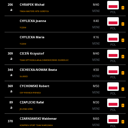
206
CHRAPEK Michał
M40
MINI
TRASA MASTERS MTB GORZYCA
POL
CHYLICKA Joanna
K40
MINI
TCZEW
POL
CHYLICKA Maria
K16
MINI
TCZEW
POL
309
CICEŃ Krzysztof
M40
MINI
TEAM OPTYKOKULAR-ALCHIMOWICZBIKE ZGORZELEC
POL
344
CICHECKA-NOWAK Beata
K50
MINI
SŁUBICE
POL
369
CYCHOWSKI Robert
M50
MINI
OSP RYBNICA RYBNICA
POL
89
CZAPLICKI Rafał
M30
MINI
JELENIA GÓRA
POL
CZARNIAWSKI Waldemar
M60
370
MINI
KOMPREN SPORT TEAM WARSZAWA
POL