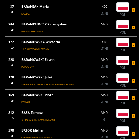
37
BARANIAK Maria
K20
MINI
MOSINA
POL
704
BARANKIEWICZ Przemysław
M40
E
BIEGUNI WARSZAWA
POL
172
BARANOWSKA Wiktoria
K18
MINI
1 LO W POZNANIU POZNAŃ
POL
228
BARANOWSKI Edwin
M40
MINI
PODGÓRZYN
POL
170
BARANOWSKI Julek
M16
MINI
SZKOŁA PODSTAWOWA NR 58 W POZNANIU POZNAŃ
POL
169
BARANOWSKI Piotr
M50
MINI
POZNAŃ
POL
812
BASA Tomasz
M40
G
STRABAG BIKE TEAM STRZEGOM
POL
398
BATOR Michał
M40
MINI
CAPGEMINI NADOLICE WIELKIE
POL