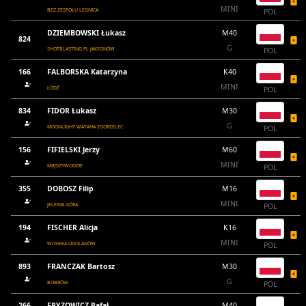
MINI
BEZ ZESPOŁU LEGNICA
POL
DZIEMBOWSKI Łukasz
M40
824
G
SHOTBLASTING.PL JAKSONÓW
POL
166
FALBORSKA Katarzyna
K40
MINI
ŁÓDŹ
POL
834
FIDOR Łukasz
M30
G
MOONLIGHT WATAHA ZGORZELEC
POL
156
FIFIELSKI Jerzy
M60
MINI
MIĘDZYWODZIE
POL
355
DOBOSZ Filip
M16
MINI
JELENIA GÓRA
POL
194
FISCHER Alicja
K16
MINI
WOSEBA ODOLANÓW
POL
893
FRANCZAK Bartosz
M30
G
BOBRÓW
POL
266
FRYZOWICZ Rafał
M40