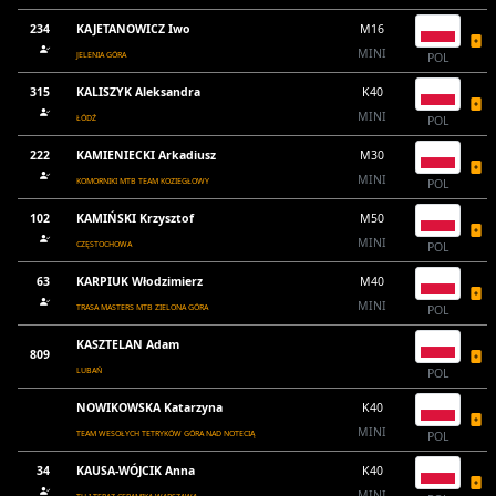
234
KAJETANOWICZ Iwo
M16
MINI
JELENIA GÓRA
POL
315
KALISZYK Aleksandra
K40
MINI
ŁÓDŹ
POL
222
KAMIENIECKI Arkadiusz
M30
MINI
KOMORNIKI MTB TEAM KOZIEGŁOWY
POL
102
KAMIŃSKI Krzysztof
M50
MINI
CZĘSTOCHOWA
POL
63
KARPIUK Włodzimierz
M40
MINI
TRASA MASTERS MTB ZIELONA GÓRA
POL
KASZTELAN Adam
809
LUBAŃ
POL
NOWIKOWSKA Katarzyna
K40
MINI
TEAM WESOŁYCH TETRYKÓW GÓRA NAD NOTECIĄ
POL
34
KAUSA-WÓJCIK Anna
K40
MINI