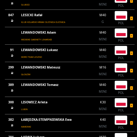
MINI
SŁUBICE
POL
847
LESICKI Rafał
M40
G
KLUB KOLARSKI HRMAX OLEŚNICA OLEŚNICA
POL
LEWANDOWSKI Adam
M40
MINI
MEDBIKE GABINETY LEKARSKIE
POL
91
LEWANDOWSKI Łukasz
M40
MINI
MORO TEAM LESZNO
POL
299
LEWANDOWSKI Mateusz
M16
MINI
GŁOGÓW
POL
389
LEWANDOWSKI Tomasz
M40
MINI
POL
300
LISOWICZ Arleta
K30
MINI
LUBIN
POL
382
ŁABĘDZKA-STEMPNIEWSKA Ewa
K40
MINI
KAMIONKI
POL