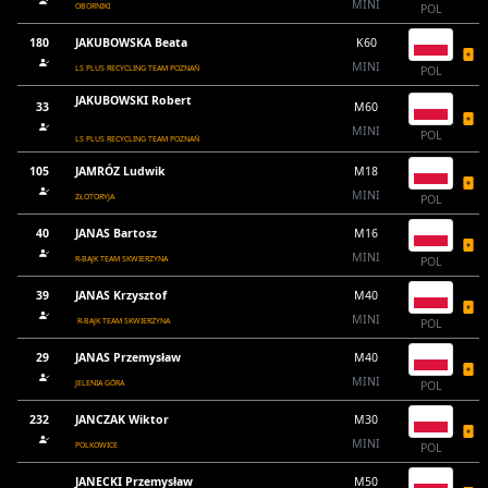
MINI
OBORNIKI
POL
180
JAKUBOWSKA Beata
K60
MINI
LS PLUS RECYCLING TEAM POZNAŃ
POL
JAKUBOWSKI Robert
33
M60
MINI
POL
LS PLUS RECYCLING TEAM POZNAŃ
105
JAMRÓZ Ludwik
M18
MINI
ZŁOTORYJA
POL
40
JANAS Bartosz
M16
MINI
R-BAJK TEAM SKWIERZYNA
POL
39
JANAS Krzysztof
M40
MINI
R-BAJK TEAM SKWIERZYNA
POL
29
JANAS Przemysław
M40
MINI
JELENIA GÓRA
POL
232
JANCZAK Wiktor
M30
MINI
POLKOWICE
POL
JANECKI Przemysław
M50