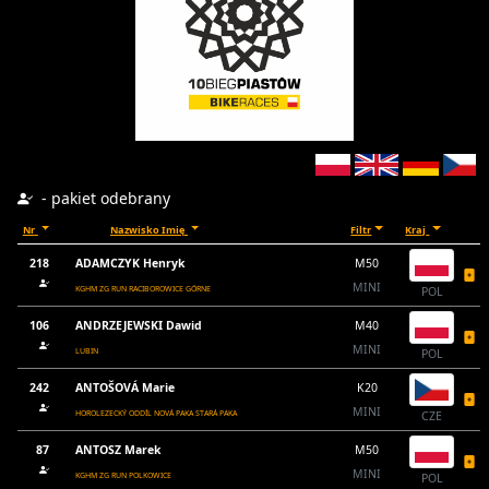
- pakiet odebrany
Nr
Nazwisko Imię
Filtr
Kraj
218
ADAMCZYK Henryk
M50
MINI
KGHM ZG RUN RACIBOROWICE GÓRNE
POL
106
ANDRZEJEWSKI Dawid
M40
MINI
LUBIN
POL
242
ANTOŠOVÁ Marie
K20
MINI
HOROLEZECKÝ ODDÍL NOVÁ PAKA STARÁ PAKA
CZE
87
ANTOSZ Marek
M50
MINI
KGHM ZG RUN POLKOWICE
POL