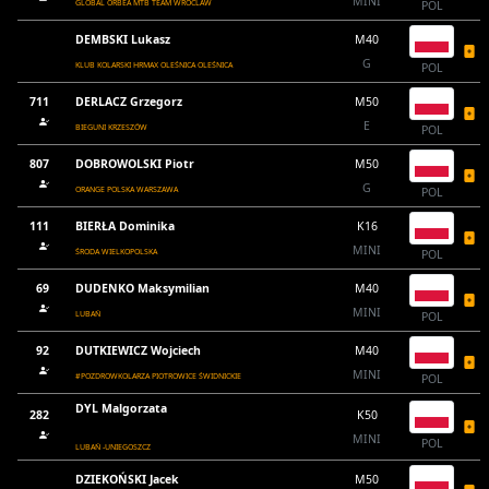
MINI
GLOBAL ORBEA MTB TEAM WROCLAW
POL
DEMBSKI Lukasz
M40
G
KLUB KOLARSKI HRMAX OLEŚNICA OLEŚNICA
POL
711
DERLACZ Grzegorz
M50
E
BIEGUNI KRZESZÓW
POL
807
DOBROWOLSKI Piotr
M50
G
ORANGE POLSKA WARSZAWA
POL
111
BIERŁA Dominika
K16
MINI
ŚRODA WIELKOPOLSKA
POL
69
DUDENKO Maksymilian
M40
MINI
LUBAŃ
POL
92
DUTKIEWICZ Wojciech
M40
MINI
#POZDROWKOLARZA PIOTROWICE ŚWIDNICKIE
POL
DYL Malgorzata
282
K50
MINI
POL
LUBAŃ -UNIEGOSZCZ
DZIEKOŃSKI Jacek
M50