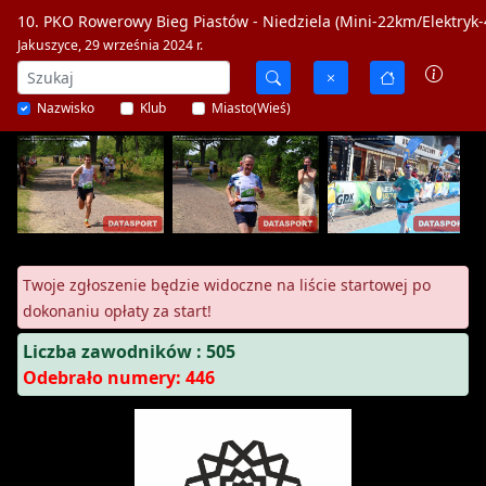
10. PKO Rowerowy Bieg Piastów - Niedziela (Mini-22km/Elektryk
Jakuszyce, 29 września 2024 r.
Nazwisko
Klub
Miasto(Wieś)
Twoje zgłoszenie będzie widoczne na liście startowej po
dokonaniu opłaty za start!
Liczba zawodników : 505
Odebrało numery: 446