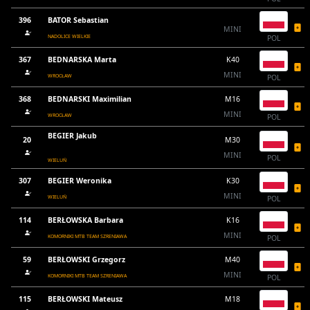
396
BATOR Sebastian
MINI
NADOLICE WIELKIE
POL
367
BEDNARSKA Marta
K40
MINI
WROCŁAW
POL
368
BEDNARSKI Maximilian
M16
MINI
WROCŁAW
POL
BEGIER Jakub
20
M30
MINI
POL
WIELUŃ
307
BEGIER Weronika
K30
MINI
WIELUŃ
POL
114
BERŁOWSKA Barbara
K16
MINI
KOMORNIKI MTB TEAM SZRENIAWA
POL
59
BERŁOWSKI Grzegorz
M40
MINI
KOMORNIKI MTB TEAM SZRENIAWA
POL
115
BERŁOWSKI Mateusz
M18