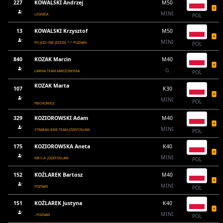
227
KOWALSKI Andrzej
M50
MINI
LEGNICA
POL
13
KOWALSKI Krzysztof
M50
MINI
PO JEŻU NIE JEŻDŻĘ ^.^ POZNAŃ
POL
840
KOZAK Marcin
M40
G
ŁAWKA TEAM KARCZOWISKA
POL
KOZAK Marta
107
K30
MINI
POL
PIECHOWICE
329
KOZIOROWSKI Adam
M40
MINI
STRABAG BIKE TEAM JÓZEFOSŁAW
POL
175
KOZIOROWSKA Aneta
K40
MINI
KIR S.A. JÓZEFOSLAW
POL
152
KOŹLAREK Bartosz
M40
MINI
POZNAŃ
POL
151
KOŹLAREK Justyna
K40
MINI
- POZNAŃ
POL