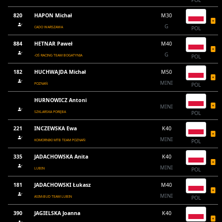
POL
820
HAPON Michał
M30
G
CADO WARSZAWA
POL
884
HETNAR Paweł
M40
G
-OŚ RACING TEAM BOGATYNIA
POL
182
HUCHWAJDA Michał
M50
MINI
POZNAŃ
POL
HURNOWICZ Antoni
MINI
SZKLARSKA PORĘBA
POL
221
INCZEWSKA Ewa
K40
MINI
KOMORNIKI MTB TEAM POZNAŃ
POL
335
JADACHOWSKA Anita
K40
MINI
LUBIN
POL
181
JADACHOWSKI Łukasz
M40
MINI
ASIM-BUD TEAM LUBIN
POL
390
JAGIELSKA Joanna
K40