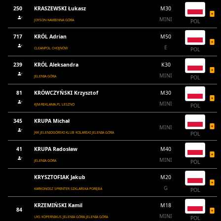
250
KRASZEWSKI Łukasz
M30
MINI
JOYSON KAMIENNA GÓRA
POL
717
KRÓL Adrian
M50
E
CLEANPOL CHOJNÓW
POL
239
KRÓL Aleksandra
K30
MINI
JELENIA GÓRA
POL
81
KRÓWCZYŃSKI Krzysztof
M30
MINI
KJM-REKLAMA.PL LESZNO
POL
345
KRUPA Michał
MINI
JKK JELENIOGÓRSKI KLUB KOLARSKI JELENIA GÓRA
POL
41
KRUPA Radosław
M40
MINI
JELENIA GÓRA
POL
KRYSZTOFIAK Jakub
M20
G
KARKONOSZ SPRINTER SZKLARSKA PORĘBA
POL
KRZEMIŃSKI Kamil
M18
84
MINI
UKS KOPERNIKUS JELENIA GÓRA JELENIA GÓRA
POL