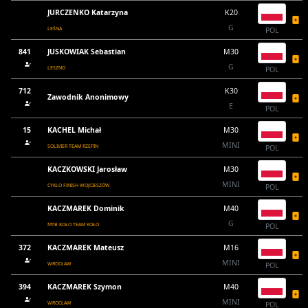
JURCZENKO Katarzyna
K20
G
LEŚNA
POL
841
JUSKOWIAK Sebastian
M30
G
LESZNO
POL
712
K30
Zawodnik Anonimowy
E
POL
15
KACHEL Michał
M30
MINI
SOLIVIER TEAM RZEPIN
POL
KACZKOWSKI Jarosław
M30
MINI
CYKLO FINISH WOJCIESZÓW
POL
KACZMAREK Dominik
M40
G
MTB KOŁO TEAM KOŁO
POL
372
KACZMAREK Mateusz
M16
MINI
WROCŁAW
POL
394
KACZMAREK Szymon
M40
MINI
WROCŁAW
POL