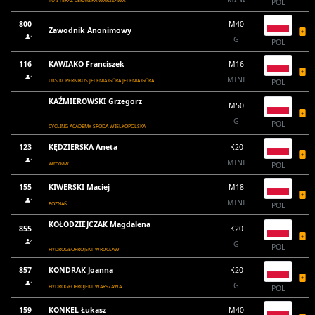
TU I TERAZ CERAMIKA WARSZAWA
POL
800
M40
Zawodnik Anonimowy
G
POL
116
KAWIAKO Franciszek
M16
MINI
UKS KOPERNIKUS JELENIA GÓRA JELENIA GÓRA
POL
KAŹMIEROWSKI Grzegorz
M50
G
POL
CYCLING ACADEMY ŚRODA WIELKOPOLSKA
123
KĘDZIERSKA Aneta
K20
MINI
Wrocław
POL
155
KIWERSKI Maciej
M18
MINI
POZNAŃ
POL
KOŁODZIEJCZAK Magdalena
855
K20
G
POL
HYDROGEOPROJEKT WROCŁAW
857
KONDRAK Joanna
K20
G
HYDROGEOPROJEKT WARSZAWA
POL
159
KONKEL Łukasz
M40