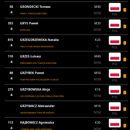
58
GRONDECKI Tomasz
M40
MINI
FAMILY TEAM JELENIA GÓRA
POL
353
GRYS Paweł
M30
MINI
WROCŁAW
POL
815
GRZEGORZEWSKA Natalia
K20
G
TREK FUTURE RACING KROSNOWICE
POL
110
GRZES Łukasz
M40
MINI
DRÄXLMAIER MTB TEAM JELENIA GORA
POL
88
GRZYBEK Paweł
M50
MINI
TEAM PKO BANK POLSKI JEŻÓW SUDECKI
POL
273
GRZYBOWSKA Alicja
K16
MINI
UKS KOPERNIKUS JELENIA GÓRA JELENIA GÓRA
POL
GRZYWACZ Aleksander
M16
MINI
NIEZAPOMINAJKA TEAM MILANÓWEK
POL
113
HAJBOWICZ Agnieszka
K30
MINI
STRABAG BIKE TEAM WARSZAWA