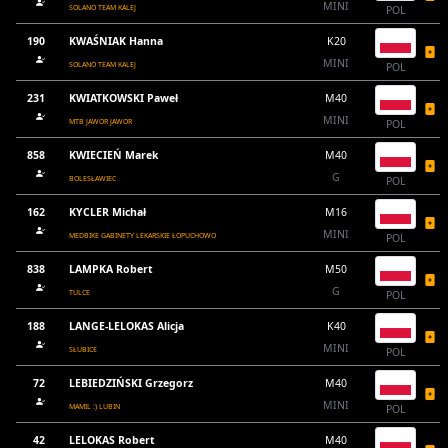
MINI
SOLANO TEAM KALEJ
POL
190
KWAŚNIAK Hanna
K20
MINI
SOLANO TEAM KALEJ
POL
231
KWIATKOWSKI Paweł
M40
MINI
MTB JAWOR JAWOR
POL
858
KWIECIEŃ Marek
M40
G
BOLESŁAWIEC
POL
162
KYCLER Michał
M16
MINI
MEDBIKE GABINETY LEKARSKIE ŁOPUCHOWO
POL
838
LAMPKA Robert
M50
G
TULCE
POL
188
LANGE-LELOKAS Alicja
K40
MINI
SŁUBICE
POL
72
LEBIEDZIŃSKI Grzegorz
M40
MINI
MAMIL :) LUBIN
POL
42
LELOKAS Robert
M40