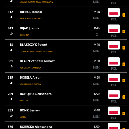
MINI
KOMORNIKI MTB TEAM SZRENIAWA
POL
112
BIERŁA Tomasz
M40
MINI
ŚRODA WIELKOPOLSKA
POL
843
BIJAK Joanna
K40
G
OLEŚNICA
POL
18
BŁASZCZYK Paweł
M40
MINI
STRABAG BIKE TEAM BOLESŁAWIEC
POL
331
BŁASZCZYSZYN Tomasz
M30
MINI
KOŚCIELKA TEAM NYSA
POL
385
BOBEŁA Artur
M50
MINI
KGHM ZG RUN OBORA
POL
269
BOHOJŁO Aleksandra
K50
MINI
WIELUN
POL
233
BONK Lesław
M40
MINI
LUBIN
POL
376
BORECKA Aleksandra
K50