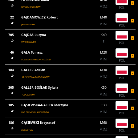
MINI
JOYSON KRZESZÓW
POL
22
GAJDAMOWICZ Robert
M40
MINI
JELENIA GÓRA
POL
705
GAJDAS Lucyna
K40
E
ŚWIERKLANIEC
POL
46
GALA Tomasz
M20
MINI
SOLANO TEAM NOWA KUŹNIA
POL
184
GALLER Adrian
M30
MINI
MUSE POLAND ODOLANÓW
POL
205
GALLER-BOŚLAK Sylwia
K50
MINI
- ODOLANÓW
POL
185
GĄSIEWSKA-GALLER Martyna
K30
MINI
UKS CZEMPION AUGUSTÓW
POL
186
GĄSIEWSKI Krzysztof
M60
MINI
AUGUSTÓW
POL