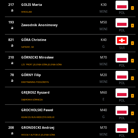
217
GOLIS Marta
K30
MINI
WROCŁAW
POL
193
M50
Zawodnik Anonimowy
MINI
POL
821
GÓRA Christine
K40
G
SATIGNY, GE
SUI
210
GÓRNICKI Mirosław
M70
MINI
LZS `PROFI` JELENIA GÓRA JELENIA GÓRA
POL
78
GÓRNY Filip
M20
MINI
BIKETRAINING PODGÓRZYN
POL
GRĘBOSZ Ryszard
M60
E
DĄBROWA GÓRNICZA
POL
GROCHOLSKI Paweł
M40
G
KGHM ZG RUN KRZECZYN WIELKI
POL
208
GRONDECKI Andrzej
M70
MINI
WESOŁY AUTOBUS JELENIA GÓRA
POL