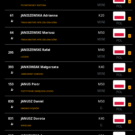
MINI
PSI RATOWNICY ROZTOKA
POL
61
JANISZEWSKA Adrianna
K20
MINI
TRASA MASTERS MTB ZIELONA GÓRA
POL
64
JANISZEWSKI Mariusz
M50
MINI
TRASA MASTERS MTB ZIELONA GÓRA
POL
JANISZEWSKI Rafał
M40
295
MINI
LESZNO
POL
393
JANKOWIAK Małgorzata
K40
MINI
-MARUDERZY GNIEZNO
POL
153
JANUS Piotr
M50
MINI
POZYTYWNIE ZAKRĘCENI LESZNO
POL
830
JANUSZ Daniel
M50
G
MADANI CHOJNÓW
POL
831
JANUSZ Dorota
K40
G
WROCŁAW
POL