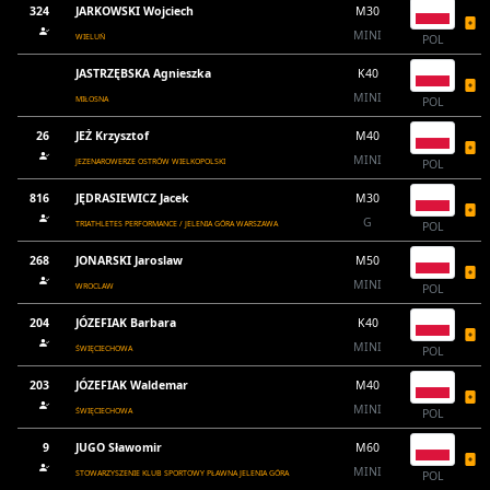
324
JARKOWSKI Wojciech
M30
MINI
WIELUŃ
POL
JASTRZĘBSKA Agnieszka
K40
MINI
MIŁOSNA
POL
26
JEŻ Krzysztof
M40
MINI
JEZENAROWERZE OSTRÓW WIELKOPOLSKI
POL
816
JĘDRASIEWICZ Jacek
M30
G
TRIATHLETES PERFORMANCE / JELENIA GÓRA WARSZAWA
POL
268
JONARSKI Jaroslaw
M50
MINI
WROCLAW
POL
204
JÓZEFIAK Barbara
K40
MINI
ŚWIĘCIECHOWA
POL
203
JÓZEFIAK Waldemar
M40
MINI
ŚWIĘCIECHOWA
POL
9
JUGO Sławomir
M60
MINI
STOWARZYSZENIE KLUB SPORTOWY PŁAWNA JELENIA GÓRA
POL