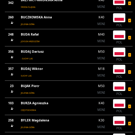
BRZYWCY-WROŃSKA Anna
K40
342
MINI
ŚRODA ŚLĄSKA
POL
260
BUCZKOWSKA Anna
K40
MINI
JELENIA GÓRA
POL
248
BUDA Rafał
M40
MINI
JOYSON KRZESZÓW
POL
356
BUDAJ Dariusz
M50
MINI
- SUCHY LAS
POL
357
BUDAJ Wiktor
M18
MINI
SUCHY LAS
POL
23
BUJAK Piotr
M50
MINI
JELENIA GÓRA
POL
103
BURZA Agnieszka
K40
MINI
CZĘSTOCHOWA
POL
258
BYLER Magdalena
K30
MINI
JELENIA GÓRA
POL