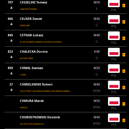
707
CEGIELSKI Tomasz
M50
E
AMATOR POZNAŃ
POL
866
CELNER Daniel
M40
G
WROCŁAW
POL
845
CETNAR Łukasz
M40
G
KLUB KOLARSKI HRMAX OLEŚNICA OLEŚNICA
POL
823
CHALECKA Dorota
K40
G
JELENIA GÓRA
POL
859
CHMAL Damian
M50
G
LUBIN
POL
27
CHMIELEWSKI Robert
M40
MINI
SOLO SPORT SZKLARSKA POREBA SZKLARSKA PORĘBA
POL
CHMURA Marek
M50
MINI
SMOLEC
POL
CHOROSTKOWSKI Dominik
M40
MINI
UKS PELETON MODRZYCA
POL