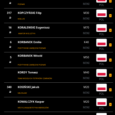
MINI
POZNAŃ
POL
317
KOPCZYŃSKI Filip
M30
MINI
WIELUŃ
POL
16
KORALEWSKI Eugeniusz
M70
MINI
AMATOR WOLSZTYN
POL
6
KORBANEK Emilia
K40
MINI
POZYTYWNIE ZAKRĘCENI POZNAŃ
POL
KORBANEK Witold
5
M50
MINI
POL
POZYTYWNIE ZAKRĘCENI POZNAŃ
KORDY Tomasz
M40
MINI
TEAM WESOŁYCH TETRYKÓW CZARNKÓW
POL
340
KOSIŃSKI Jakub
M20
MINI
MIŁOSŁAW
POL
KOWALCZYK Kacper
M20
MINI
MŚCYCLING&DIETETYKA MIEROSZÓW
POL