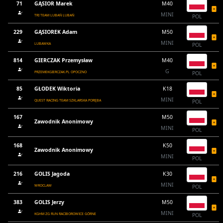
71
GĄSIOR Marek
M40
MINI
TRI TEAM LUBAŃ LUBAŃ
POL
229
GĄSIOREK Adam
M50
MINI
LUBAWKA
POL
814
GIERCZAK Przemysław
M40
G
PRZEMEKGIERCZAK.PL OPOCZNO
POL
85
GŁODEK Wiktoria
K18
MINI
QUEST RACING TEAM SZKLARSKA PORĘBA
POL
167
M50
Zawodnik Anonimowy
MINI
POL
168
K50
Zawodnik Anonimowy
MINI
POL
216
GOLIS Jagoda
K30
MINI
WROCLAW
POL
383
GOLIS Jerzy
M50
MINI
KGHM ZG RUN RACIBOROWICE GÓRNE
POL