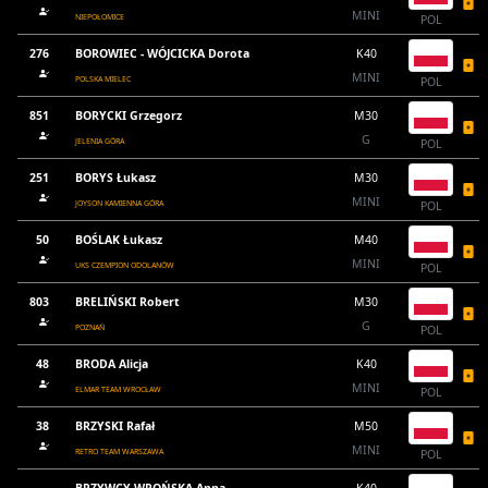
MINI
NIEPOŁOMICE
POL
276
BOROWIEC - WÓJCICKA Dorota
K40
MINI
POLSKA MIELEC
POL
851
BORYCKI Grzegorz
M30
G
JELENIA GÓRA
POL
251
BORYS Łukasz
M30
MINI
JOYSON KAMIENNA GÓRA
POL
50
BOŚLAK Łukasz
M40
MINI
UKS CZEMPION ODOLANÓW
POL
803
BRELIŃSKI Robert
M30
G
POZNAŃ
POL
48
BRODA Alicja
K40
MINI
ELMAR TEAM WROCŁAW
POL
38
BRZYSKI Rafał
M50
MINI
RETRO TEAM WARSZAWA
POL