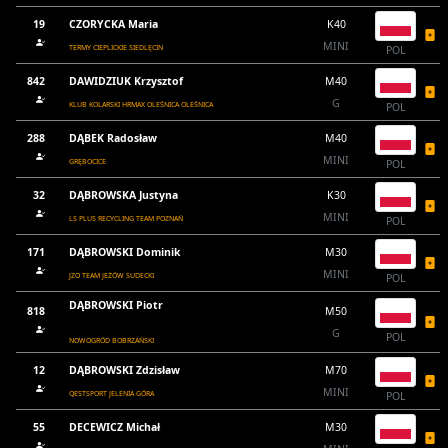
19
CZORYCKA Maria
K40
MINI
TERMY CIEPLICKIE SIEDLĘCIN
POL
842
DAWIDZIUK Krzysztof
M40
G
KLUB KOLARSKI HRMAX OLEŚNICA OLEŚNICA
POL
288
DĄBEK Radosław
M40
MINI
GRĘBOCICE
POL
32
DĄBROWSKA Justyna
K30
MINI
LS PLUS RECYCLING TEAM POZNAŃ
POL
171
DĄBROWSKI Dominik
M30
MINI
JZO TEAM JEŻÓW SUDECKI
POL
DĄBROWSKI Piotr
818
M50
G
POL
NOWOGRÓD BOBRZAŃSKI
12
DĄBROWSKI Zdzisław
M70
MINI
QESTSPORT JELENIA GÓRA
POL
55
DECEWICZ Michał
M30