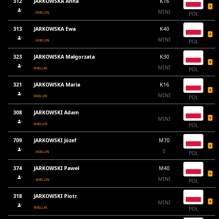
312
JARKOWSKA Anna
K16
MINI
- WIELUŃ
POL
313
JARKOWSKA Ewa
K40
MINI
- WIELUŃ
POL
323
JARKOWSKA Małgorzata
K30
MINI
WIELUŃ
POL
321
JARKOWSKA Maria
K16
MINI
WIELUŃ
POL
308
JARKOWSKI Adam
MINI
WIELUŃ
POL
709
JARKOWSKI Józef
M70
E
- WIELUŃ
POL
374
JARKOWSKI Paweł
M40
MINI
- WIELUŃ
POL
318
JARKOWSKI Piotr
MINI
WIELUŃ
POL