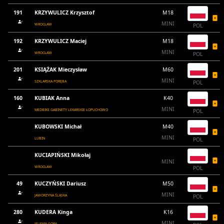
191
KRZYWULICZ Krzysztof
M18
MINI
WROCŁAW
POL
192
KRZYWULICZ Maciej
M18
MINI
WROCŁAW
POL
201
KSIĄŻAK Mieczysław
M60
MINI
SZKLARSKA PORĘBA
POL
160
KUBIAK Anna
K40
MINI
MEDBIKE GABINETY LEKARSKIE ŁOPUCHOWO
POL
KUBOWSKI Michał
M40
MINI
LUBIN
POL
KUCIAPIŃSKI Mikołaj
MINI
WROCŁAW
POL
49
KUCZYŃSKI Dariusz
M50
MINI
JAWORZYNA ŚLĄSKA
POL
280
KUDERA Kinga
K16
MINI
JELENIA GÓRA