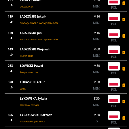
291
ŁADNY Łukasz
M30
MINI
BOLESŁAWIEC
POL
119
ŁADZIŃSKI Jakub
M16
MINI
FUNDACJA CHATA CHWATA JELENIA GÓRA
POL
120
ŁADZIŃSKI Jan
M16
MINI
FUNDACJA CHATA CHWATA JELENIA GÓRA
POL
149
ŁADZIŃSKI Wojciech
M60
MINI
JELENIA GÓRA
POL
263
ŁOWICKI Paweł
M50
MINI
ŚWIĘTA KATARZYNA
POL
320
ŁUKASZUK Artur
M50
MINI
LUBIN
POL
ŁYKOWSKA Sylwia
K30
MINI
TREK TEAM POZNAŃ
POL
856
ŁYSAKOWSKI Bartosz
M20
G
HYDROGEOPROJEKT W-WA
POL