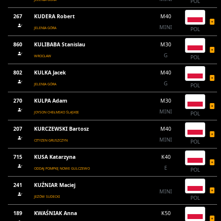
POL
267
KUDERA Robert
M40
MINI
JELENIA GÓRA
POL
860
KULIBABA Stanislau
M30
G
WROCŁAW
POL
802
KULKA Jacek
M40
G
JELENIA GÓRA
POL
270
KULPA Adam
M30
MINI
JOYSON CHEŁMSKO ŚLĄSKIE
POL
207
KURCZEWSKI Bartosz
M40
MINI
CITYZEN GRUSZCZYN
POL
715
KUSA Katarzyna
K40
E
ODDAJ POMPKĘ NOWE GULCZEWO
POL
241
KUŹNIAR Maciej
MINI
JEŻÓW SUDECKI
POL
189
KWAŚNIAK Anna
K50