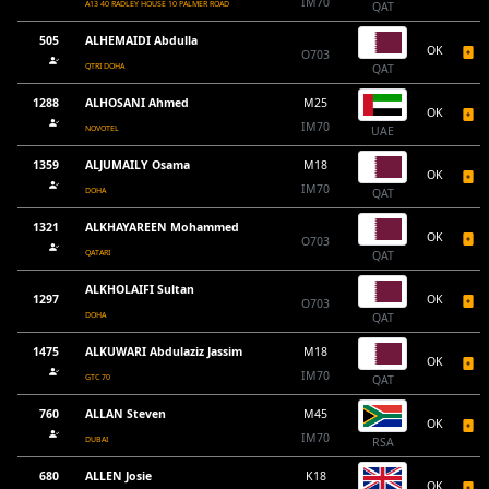
IM70
A13 40 RADLEY HOUSE 10 PALMER ROAD
QAT
505
ALHEMAIDI Abdulla
OK
O703
QTRI DOHA
QAT
1288
ALHOSANI Ahmed
M25
OK
IM70
NOVOTEL
UAE
1359
ALJUMAILY Osama
M18
OK
IM70
DOHA
QAT
1321
ALKHAYAREEN Mohammed
OK
O703
QATARI
QAT
ALKHOLAIFI Sultan
1297
OK
O703
DOHA
QAT
1475
ALKUWARI Abdulaziz Jassim
M18
OK
IM70
GTC 70
QAT
760
ALLAN Steven
M45
OK
IM70
DUBAI
RSA
680
ALLEN Josie
K18
OK