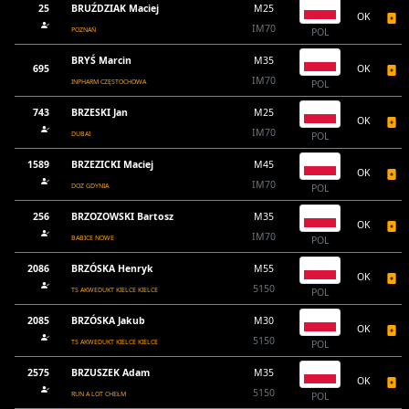
25
BRUŹDZIAK Maciej
M25
OK
IM70
POZNAŃ
POL
BRYŚ Marcin
M35
695
OK
IM70
INPHARM CZĘSTOCHOWA
POL
743
BRZESKI Jan
M25
OK
IM70
DUBAI
POL
1589
BRZEZICKI Maciej
M45
OK
IM70
DOZ GDYNIA
POL
256
BRZOZOWSKI Bartosz
M35
OK
IM70
BABICE NOWE
POL
2086
BRZÓSKA Henryk
M55
OK
5150
TS AKWEDUKT KIELCE KIELCE
POL
2085
BRZÓSKA Jakub
M30
OK
5150
TS AKWEDUKT KIELCE KIELCE
POL
2575
BRZUSZEK Adam
M35
OK
5150
RUN A LOT CHEŁM
POL