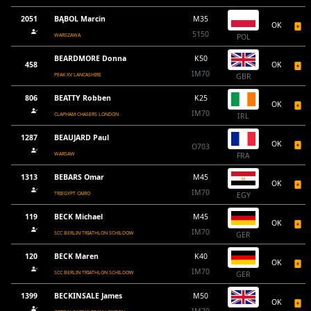
2051
BĄBOL Marcin
M35
OK
5150
WARSZAWA
POL
BEARDMORE Donna
K50
458
OK
IM70
PEAK XV LANCASHIRE
GBR
806
BEATTY Robben
K25
OK
IM70
CLAPHAM CHASERS LONDON
IRL
1287
BEAUJARD Paul
OK
O703
WARSAW
FRA
1313
BEBARS Omar
M45
OK
IM70
TRIEGYPT CAIRO
EGY
119
BECK Michael
M45
OK
IM70
SCC BERLIN TRIATHLON SCHILDOW
GER
120
BECK Maren
K40
OK
IM70
SCC BERLIN TRIATHLON SCHILDOW
GER
1399
BECKINSALE James
M50
OK