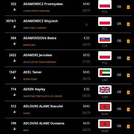
332
ADAMOWICZ Przemysław
M40
OK
IM70
LITWIN SPORTS WROCŁAW
POL
3074/1
ADAMOWICZ Wojciech
OK
R
HAMA TEAM 2 GDAŃSKI
POL
584
ADAMOVIčOVá Beáta
K35
OK
IM70
BRATISLAVA
SVK
2432
ADAMSKI Jarosław
M50
OK
5150
ASSECO ACTIVE TEAM WARSZAWA
POL
1547
ADEL Tamer
M45
OK
IM70
IKONIX DUBAI
UAE
714
ADKIN Hayley
K35
OK
IM70
HAMPSTEAD TRIATHLON CLUB LONDON
GBR
312
ADLOUNI ALAMI Naoufal
M40
OK
IM70
DUBAI
MAR
749
ADLOUNI ALAMI Oussama
M35
OK
IM70
ANFA
MAR