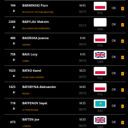
194
BARWINSKI Piotr
M45
OK
IM70
RELENTLESS TRI TEAM RADZYMIN
POL
2260
BARYLAU Maksim
OK
O515
RUN_WAWA_RUN WARSZAWA
INN
480
BASIŃSKA Joanna
K40
OK
IM70
SMYRNA
POL
758
BASS Lucy
K45
OK
IM70
SURREY
GBR
1023
BATKO Kamil
M25
OK
IM70
BUHAJ TEAM ŁONIOWA
POL
1423
BATORYNA Aleksander
M40
OK
IM70
BĘDZIN
POL
718
BATPENOV Sayat
M35
OK
IM70
SV TEAM ASTANA
KAZ
BATTEN Joe
M30
673
OK
IM70
LONDON
GBR