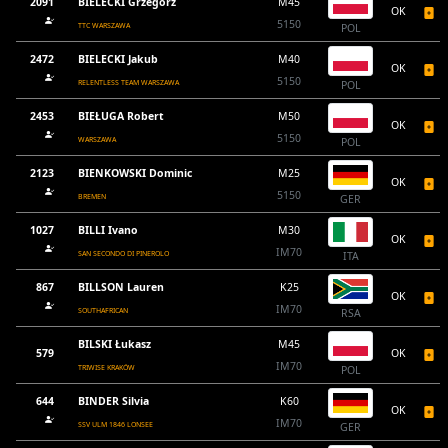
2091
BIELECKI Grzegorz
M45
OK
5150
TTC WARSZAWA
POL
2472
BIELECKI Jakub
M40
OK
5150
RELENTLESS TEAM WARSZAWA
POL
2453
BIEŁUGA Robert
M50
OK
5150
WARSZAWA
POL
2123
BIENKOWSKI Dominic
M25
OK
5150
BREMEN
GER
1027
BILLI Ivano
M30
OK
IM70
SAN SECONDO DI PINEROLO
ITA
867
BILLSON Lauren
K25
OK
IM70
SOUTHAFRICAN
RSA
BILSKI Łukasz
M45
579
OK
IM70
TRIWISE KRAKÓW
POL
644
BINDER Silvia
K60
OK
IM70
SSV ULM 1846 LONSEE
GER