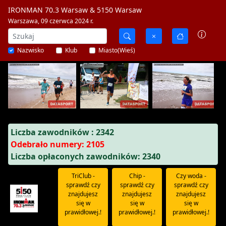
IRONMAN 70.3 Warsaw & 5150 Warsaw
Warszawa, 09 czerwca 2024 r.
Nazwisko
Klub
Miasto(Wieś)
Liczba zawodników : 2342
Odebrało numery: 2105
Liczba opłaconych zawodników: 2340
TriClub -
Chip -
Czy woda -
sprawdź czy
sprawdź czy
sprawdź czy
znajdujesz
znajdujesz
znajdujesz
się w
się w
się w
prawidłowej.!
prawidłowej.!
prawidłowej.!