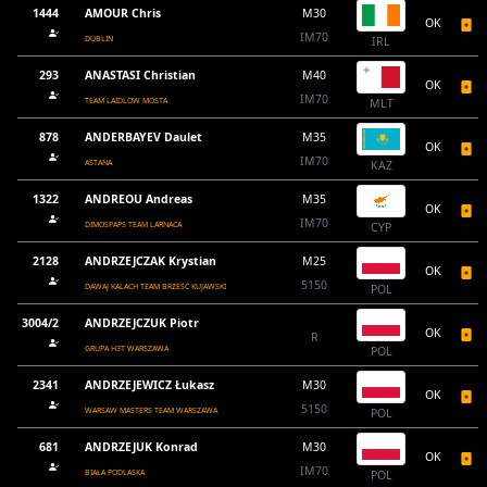
1444
AMOUR Chris
M30
OK
IM70
DUBLIN
IRL
293
ANASTASI Christian
M40
OK
IM70
TEAM LAIDLOW MOSTA
MLT
878
ANDERBAYEV Daulet
M35
OK
IM70
ASTANA
KAZ
1322
ANDREOU Andreas
M35
OK
IM70
DIMOSPAPS TEAM LARNACA
CYP
2128
ANDRZEJCZAK Krystian
M25
OK
5150
DAWAJ KALACH TEAM BRZEŚĆ KUJAWSKI
POL
3004/2
ANDRZEJCZUK Piotr
OK
R
GRUPA H3T WARSZAWA
POL
2341
ANDRZEJEWICZ Łukasz
M30
OK
5150
WARSAW MASTERS TEAM WARSZAWA
POL
681
ANDRZEJUK Konrad
M30
OK
IM70
BIAŁA PODLASKA
POL