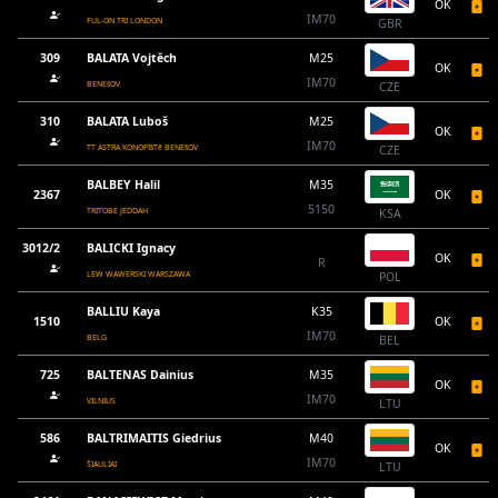
OK
IM70
FUL-ON TRI LONDON
GBR
309
BALATA Vojtěch
M25
OK
IM70
BENEšOV
CZE
310
BALATA Luboš
M25
OK
IM70
TT ASTRA KONOPIšTě BENEšOV
CZE
BALBEY Halil
M35
2367
OK
5150
TRITOBE JEDDAH
KSA
3012/2
BALICKI Ignacy
OK
R
LEW WAWERSKI WARSZAWA
POL
BALLIU Kaya
K35
1510
OK
IM70
BELG
BEL
725
BALTENAS Dainius
M35
OK
IM70
VILNIUS
LTU
586
BALTRIMAITIS Giedrius
M40
OK
IM70
ŠIAULIAI
LTU