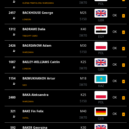
IM70
KUŹNIA TRIATHLONU WARSZAWA
POL
2457
BACKHOUSE George
M25
OK
5150
LONDON
GBR
1312
BADRAWI Dalia
K40
OK
IM70
TRIEGYPT CAIRO
EGY
2426
BAGRIANOW Adam
M30
OK
5150
WARSZAWA
POL
1087
BAILEY-WILLIAMS Caitlin
K25
OK
IM70
LONDON
GBR
1154
BAIMUKHANOV Artur
M18
OK
IM70
NICE
KAZ
BAKA Aleksandra
K25
2480
OK
5150
WARSZAWA
POL
321
BAKE Fin Felix
M40
OK
IM70
HOTEL
GER
592
BAKER Georgina
K30