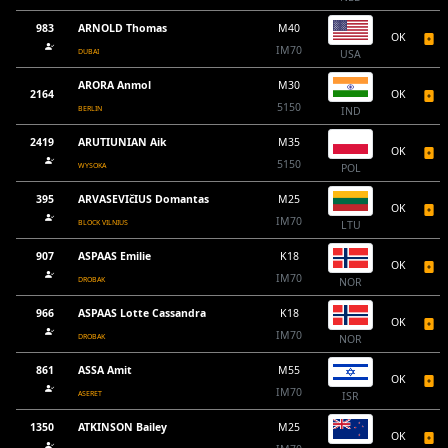
983
ARNOLD Thomas
M40
OK
IM70
DUBAI
USA
ARORA Anmol
M30
2164
OK
5150
BERLIN
IND
2419
ARUTIUNIAN Aik
M35
OK
5150
WYSOKA
POL
395
ARVASEVIčIUS Domantas
M25
OK
IM70
BLOCK VILNIUS
LTU
907
ASPAAS Emilie
K18
OK
IM70
DROBAK
NOR
966
ASPAAS Lotte Cassandra
K18
OK
IM70
DROBAK
NOR
861
ASSA Amit
M55
OK
IM70
ASERET
ISR
1350
ATKINSON Bailey
M25
OK