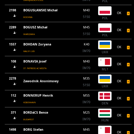
DAWAJKALACH ŁODŹ
POL
2198
BOGUSŁAWSKI Michał
M40
OK
5150
BOCHNIA
POL
2289
BOGUSZ Michał
M45
OK
5150
WARSZAWA
POL
1557
BOHDAN Zoryana
K40
OK
IM70
MALVY LVIV
UKR
108
BONAVIA Josef
M40
OK
IM70
ST. PATRICKS AC MOSTA
MLT
2278
M35
Zawodnik Anonimowy
OK
5150
UKR
112
BONNERUP Henrik
M55
OK
IM70
KOBENHAVN
DEN
371
BORDáCS Bence
M25
OK
IM70
BUDAPEST
HUN
1498
BORG Stefan
M45
OK