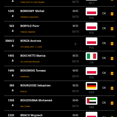
IM70
TEAM ZOOT EU SAN GWANN
MLT
1245
BORKOWY Michal
M45
OK
IM70
TRINERGY BOJSZOWY
POL
563
BORYŁO Piotr
M35
OK
IM70
TRIWISE KRAKÓW
POL
3060/2
BORZA Andreia
OK
R
CITI HANDLOWY 11 LODZ
POL
1455
BOSCHETTI Mattia
M35
OK
IM70
VIS CORTONA PERUGIA
ITA
1490
BOSOWSKI Tomasz
M45
OK
IM70
PANIÓWKI
POL
384
BOURGEOIS Sebastian
M30
OK
IM70
BERLIN
GER
1358
BOUZOUBAA Mohamed
M40
OK
IM70
ABU DHABI
UAE
2320
BRACH Wojciech
M40