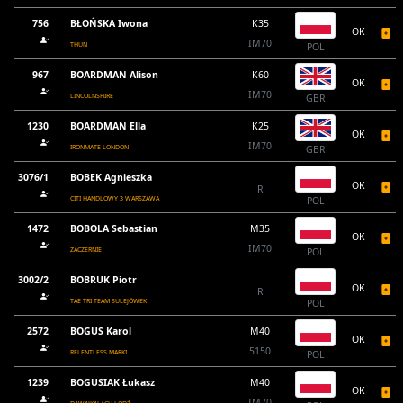
756
BŁOŃSKA Iwona
K35
OK
IM70
THUN
POL
967
BOARDMAN Alison
K60
OK
IM70
LINCOLNSHIRE
GBR
1230
BOARDMAN Ella
K25
OK
IM70
IRONMATE LONDON
GBR
3076/1
BOBEK Agnieszka
OK
R
CITI HANDLOWY 3 WARSZAWA
POL
1472
BOBOLA Sebastian
M35
OK
IM70
ZACZERNIE
POL
3002/2
BOBRUK Piotr
OK
R
TAE TRI TEAM SULEJÓWEK
POL
2572
BOGUS Karol
M40
OK
5150
RELENTLESS MARKI
POL
1239
BOGUSIAK Łukasz
M40
OK
IM70