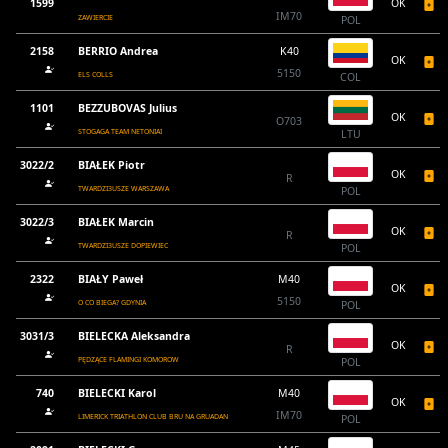
1599
OK
IM70
ZAWIERCIE
POL
2158
BERRIO Andrea
K40
OK
5150
ELS COLLS
COL
1101
BEZZUBOVAS Julius
OK
O703
STOGAGA TEAM NETONIAI
LTU
3022/2
BIAŁEK Piotr
OK
R
TWARDZI3USZE WARSZAWA
POL
3022/3
BIAŁEK Marcin
OK
R
TWARDZI3USZE DOPIEWIEC
POL
2322
BIAŁY Paweł
M40
OK
5150
O CO BIEGA? GDYNIA
POL
3031/3
BIELECKA Aleksandra
OK
R
PĘDZĄCE FLAMINGI KOMOROW
POL
740
BIELECKI Karol
M40
OK
IM70
LIMERICK TRIATHLON CLUB BRU NA GRUADAN
POL