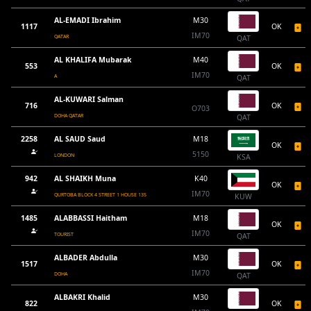
AL-EMADI Ibrahim
M30
1117
OK
IM70
QATAR
QAT
AL KHALIFA Mubarak
M40
553
OK
IM70
A
QAT
AL-KUWARI Salman
716
OK
O703
DOHA QATAR
QAT
2258
AL SAUD Saud
M18
OK
5150
LONDON
KSA
942
AL SHAIKH Muna
K40
OK
IM70
QURTOBA BLOCK 4 STREET 1 HOUSE 135
KUW
1485
ALABBASSI Haitham
M18
OK
IM70
TOURIST
QAT
ALBADER Abdulla
M30
1517
OK
IM70
DOHA
QAT
ALBAKRI Khalid
M30
822
OK