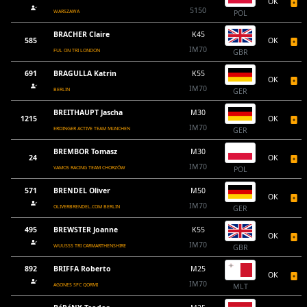
OK
5150
WARSZAWA
POL
BRACHER Claire
K45
585
OK
IM70
FUL ON TRI LONDON
GBR
691
BRAGULLA Katrin
K55
OK
IM70
BERLIN
GER
BREITHAUPT Jascha
M30
1215
OK
IM70
ERDINGER ACTIVE TEAM MüNCHEN
GER
BREMBOR Tomasz
M30
24
OK
IM70
VAMOS RACING TEAM CHORZÓW
POL
571
BRENDEL Oliver
M50
OK
IM70
OLIVERBRENDEL.COM BERLIN
GER
495
BREWSTER Joanne
K55
OK
IM70
WUUSSS TRI CARMARTHENSHIRE
GBR
892
BRIFFA Roberto
M25
OK
IM70
AGONES SFC QORMI
MLT