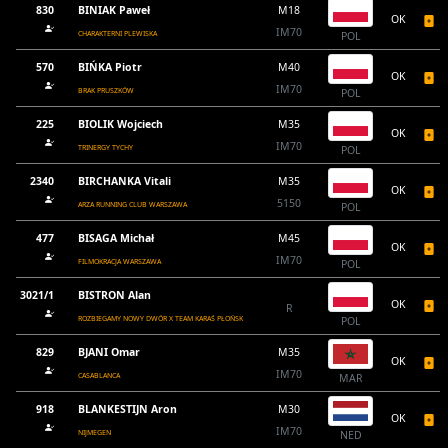
830
BINIAK Paweł
M18
OK
IM70
CHARAKTERNI PLEWISKA
POL
570
BIŃKA Piotr
M40
OK
IM70
BRAK PRUSZKÓW
POL
225
BIOLIK Wojciech
M35
OK
IM70
TRINERGY TYCHY
POL
2340
BIRCHANKA Vitali
M35
OK
5150
ARZA RUNNING CLUB WARSZAWA
POL
477
BISAGA Michał
M45
OK
IM70
FILMOKRACJA WARSZAWA
POL
3021/1
BISTRON Alan
OK
R
ROZBIEGAMY NOWY DWÓR X TEAM KARAŚ PŁOŃSK
POL
829
BJANI Omar
M35
OK
IM70
CASABLANCA
MAR
918
BLANKESTIJN Aron
M30
OK
IM70
NIJMEGEN
NED