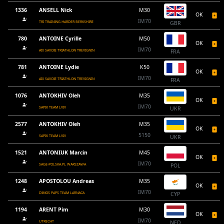
1336
ANSELL Nick
M30
OK
IM70
TRI TRAINING HARDER BERKSHIRE
GBR
780
ANTOINE Cyrille
M50
OK
IM70
AIX SAVOIE TRIATHLON TREVIGNIN
FRA
781
ANTOINE Lydie
K50
OK
IM70
AIX SAVOIE TRIATHLON TREVIGNIN
FRA
1076
ANTOKHIV Oleh
M35
OK
IM70
SAPIK TEAM LVIV
UKR
2577
ANTOKHIV Oleh
M35
OK
5150
SAPIK TEAM LVIV
UKR
1521
ANTONIUK Marcin
M45
OK
IM70
SAGE-POLSKA.PL WARSZAWA
POL
1248
APOSTOLOU Andreas
M35
OK
IM70
DIMOS PAPS TEAM LARNACA
CYP
1194
ARENT Pim
M30
OK
IM70
UTRECHT
NED