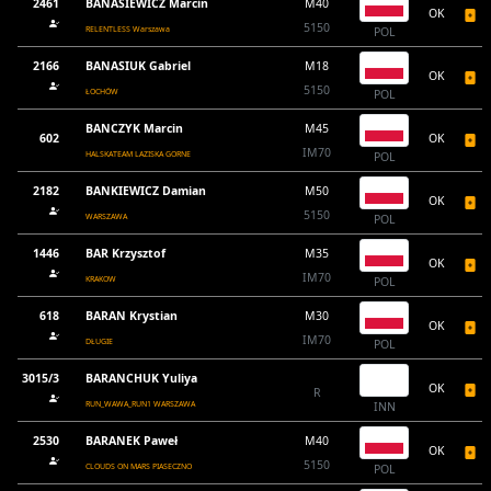
2461
BANASIEWICZ Marcin
M40
OK
5150
RELENTLESS Warszawa
POL
2166
BANASIUK Gabriel
M18
OK
5150
ŁOCHÓW
POL
BANCZYK Marcin
M45
602
OK
IM70
HALSKATEAM LAZISKA GORNE
POL
2182
BANKIEWICZ Damian
M50
OK
5150
WARSZAWA
POL
1446
BAR Krzysztof
M35
OK
IM70
KRAKOW
POL
618
BARAN Krystian
M30
OK
IM70
DŁUGIE
POL
3015/3
BARANCHUK Yuliya
OK
R
RUN_WAWA_RUN1 WARSZAWA
INN
2530
BARANEK Paweł
M40
OK
5150
CLOUDS ON MARS PIASECZNO
POL