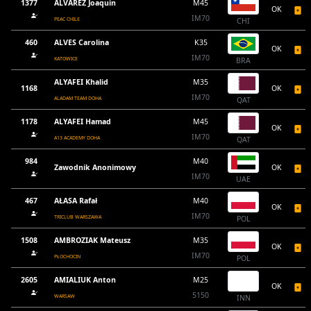
1377
ALVAREZ Joaquin
M45
OK
IM70
PEAC CHILE
CHI
460
ALVES Carolina
K35
OK
IM70
KATOWICE
BRA
ALYAFEI Khalid
M35
1168
OK
IM70
ALADAM TEAM DOHA
QAT
1178
ALYAFEI Hamad
M45
OK
IM70
A13 ACADEMY DOHA
QAT
984
M40
Zawodnik Anonimowy
OK
IM70
UAE
467
AŁASA Rafał
M40
OK
IM70
TRICLUB WARSZAWA
POL
1508
AMBROZIAK Mateusz
M35
OK
IM70
PŁOCHOCIN
POL
2605
AMIALIUK Anton
M25
OK
5150
WARSAW
INN