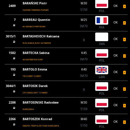
BARAŃSKI Piotr
M30
2489
OK
5150
SQOORA TRAINING POZNAŃ
POL
7
BARREAU Quentin
M25
OK
IM70
AS MONACO PARTHENAY
FRA
3015/1
BARTASHEVICH Raksana
OK
R
RUN_WAWA_RUN1 OŁTARZEW
INN
1582
BARTECKA Sabina
K45
OK
IM70
IM INSPIRATION ŻORY
POL
193
BARTOLO Emma
K40
OK
IM70
TRI SURREY SURREY
GBR
3044/1
BARTOSIK Darek
OK
R
CITI HANDLOWY 13 MARKI
POL
2288
BARTOSINSKI Radosław
M30
OK
5150
WARSZAWA
POL
2266
BARTOSZEK Konrad
M40
OK
5150
MASPEX TRIATHLON TEAM WARSZAWA
POL