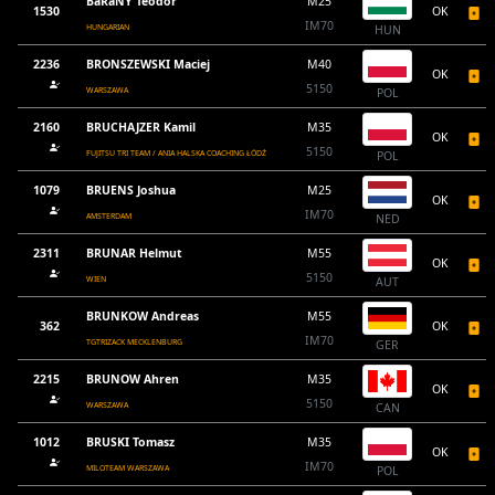
BáRáNY Teodor
M25
1530
OK
IM70
HUNGARIAN
HUN
2236
BRONSZEWSKI Maciej
M40
OK
5150
WARSZAWA
POL
2160
BRUCHAJZER Kamil
M35
OK
5150
FUJITSU TRI TEAM / ANIA HALSKA COACHING ŁÓDŹ
POL
1079
BRUENS Joshua
M25
OK
IM70
AMSTERDAM
NED
2311
BRUNAR Helmut
M55
OK
5150
WIEN
AUT
BRUNKOW Andreas
M55
362
OK
IM70
TGTRIZACK MECKLENBURG
GER
2215
BRUNOW Ahren
M35
OK
5150
WARSZAWA
CAN
1012
BRUSKI Tomasz
M35
OK
IM70
MILOTEAM WARSZAWA
POL