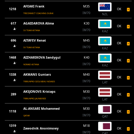
AFEAKI Frank
M35
1218
OK
IM70
TRICONNECT COACHING DUBAI
NZL
617
AGAIDAROVA Alima
K30
OK
IM70
SV TEAM ASTANA
KAZ
696
AITAYEV Renat
M45
OK
IM70
SV TEAM ASTANA
KAZ
1468
AIZHARIKOVA Sandygul
K40
OK
IM70
NOMAD ASTANA
KAZ
1338
AKMANS Guntars
M40
OK
IM70
TRIRUNPRO OZOLNIEKU NOVADS
LAT
AKSJONOVS Kristaps
M30
289
OK
IM70
TRIRUNPRO JAUNBERZE
LAT
AL-ANSARI Mohammed
M30
1118
OK
IM70
QATAR
QAT
1319
M18
Zawodnik Anonimowy
OK
IM70
QAT