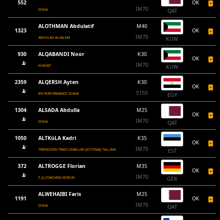
552
OK
IM70
DOHA
QAT
ALOTHMAN Abdulatif
M40
1323
OK
IM70
ABDULAH ALSALEM
KUW
930
ALQABANDI Noor
K30
OK
IM70
KUWAIT
KUW
2359
ALQERSH Ayten
K30
OK
5150
BR PERFORMANCE DUBAI
EGY
1304
ALSADA Abdulla
M25
OK
IM70
DOHA
QAT
1050
ALTKüLA Kadri
K35
OK
IM70
TRIPASSION TRIATLONIKLUBI (ESTONIA) TALLINN
EST
372
ALTROGGE Florian
M35
OK
IM70
F_A_COACHING BERLIN
GER
ALWEHAIBI Faris
M25
1191
OK
IM70
DOHA
QAT