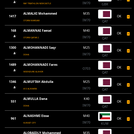
IM70
RAF TRIATHLON NEWCASTLE
GBR
ALMALKI Mohammed
M35
1417
OK
IM70
STORM WARSAW
QAT
168
ALMANNAI Faesal
M40
OK
IM70
STORM QATAR 2
QAT
1300
ALMOHANNADI Saqr
M25
OK
IM70
DOHA
QAT
1489
ALMOHANNADI Fares
OK
O703
MOENDURE ALKHOR
QAT
1346
ALMUFTAH Abdulla
M25
OK
IM70
A13 ALWAKRA
QAT
ALMULLA Dana
K40
551
OK
IM70
DOHA
QAT
ALNASHMI Eissa
M40
961
OK
IM70
KUWAIT CITY
KUW
ALOBAIDLY Mohammed
M35