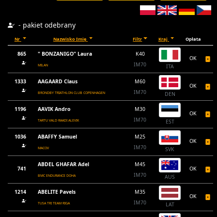
- pakiet odebrany
Nr
Nazwisko Imię
Filtr
Kraj
Opłata
865
" BONZANIGO" Laura
K40
OK
IM70
MILAN
ITA
1333
AAGAARD Claus
M60
OK
IM70
BRONDBY TRIATHLON CLUB COPENHAGEN
DEN
1196
AAVIK Andro
M30
OK
IM70
TARTU VALD RAADI ALEVIK
EST
1036
ABAFFY Samuel
M25
OK
IM70
MACOV
SVK
ABDEL GHAFAR Adel
M45
741
OK
IM70
BMC ENDURANCE DOHA
AUS
1214
ABELITE Pavels
M35
OK
IM70
TUSA TRI TEAM RIGA
LAT