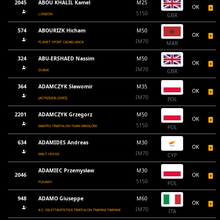
2045
ABOU KHALIL Kamel
M25
OK
5150
LONDON
GBR
574
ABOURIZK Hicham
M50
OK
IM70
PLANET SPORT CASABLANCA
MAR
324
ABU-ERSHAED Nassim
M50
OK
IM70
DUBAI
GBR
364
ADAMCZYK Sławomir
M35
OK
IM70
JASTRZĘBIE-ZDRÓJ
POL
2201
ADAMCZYK Grzegorz
M50
OK
5150
MASPEX TRIATHLON TEAM MIKOŁÓW
POL
634
ADAMIDES Andreas
M30
OK
IM70
MALT HOUSE
CYP
ADAMIEC Przemysław
M30
2046
OK
5150
PUŁAWY
POL
948
ADAMO Giuseppe
M60
OK
IM70
A.S. DILETTANTISTICA TRIATHLON TRAPANI TRAPANI
ITA