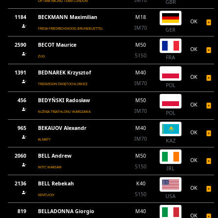
IM70
OPTIMA RACING TEAM LONDON
GBR
1184
BECKMANN Maximilian
M18
OK
IM70
FRISIA FRIEDRICHSKOOG BRUNEBUETTEL
GER
2590
BECOT Maurice
M50
OK
5150
ZUG
FRA
1391
BEDNAREK Krzysztof
M40
OK
IM70
TRIDIVISION ŚWIĘTOCHLOWICE
POL
456
BEDYŃSKI Radosław
M50
OK
IM70
KUŹNIA TRIATHLONU WARSZAWA
POL
965
BEKAUOV Alexandr
M40
OK
IM70
ALMATY
KAZ
2060
BELL Andrew
M50
OK
5150
WITC WARSAW
IRL
2136
BELL Rebekah
K40
OK
5150
KENTUCKY
USA
819
BELLADONNA Giorgio
M40
OK