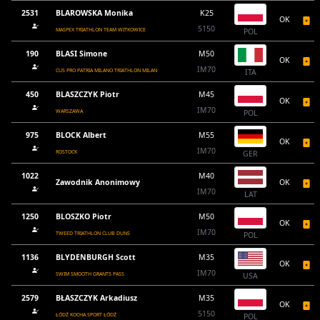
2531
BLAROWSKA Monika
K25
OK
5150
MASPEX TRIATHLON TEAM WITKOWICE
POL
190
BLASI Simone
M50
OK
IM70
CUS PRO PATRIA MILANO TRIATHLON MILAN
ITA
450
BLASZCZYK Piotr
M45
OK
IM70
WARSZAWA
POL
975
BLOCK Albert
M55
OK
IM70
ROSTOCK
GER
1022
M40
Zawodnik Anonimowy
OK
IM70
LAT
1250
BLOSZKO Piotr
M50
OK
IM70
TWEED TRIATHLON CLUB DUNS
POL
1136
BLYDENBURGH Scott
M35
OK
IM70
SWIM SMOOTH GRANTS PASS
USA
2579
BŁASZCZYK Arkadiusz
M35
OK
5150
ŁÓDŹ KOCHA SPORT ŁÓDŹ
POL