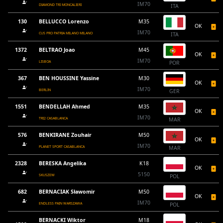
IM70
DIAMOND TRI MONCALIERI
ITA
130
BELLUCCO Lorenzo
M35
OK
IM70
CUS PRO PATRIA MILANO MILANO
ITA
1372
BELTRAO Joao
M45
OK
IM70
LISBOA
POR
367
BEN HOUSSINE Yassine
M30
OK
IM70
BERLIN
GER
1551
BENDELLAH Ahmed
M35
OK
IM70
TRI2 CASABLANCA
MAR
576
BENKIRANE Zouhair
M50
OK
IM70
PLANET SPORT CASABLANCA
MAR
2328
BERESKA Angelika
K18
OK
5150
SKUSZEW
POL
682
BERNACIAK Sławomir
M50
OK
IM70
ENDLESS PAIN WARSZAWA
POL
BERNACKI Wiktor
M18