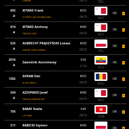
IM70
LONDON
NZL
692
ATTARD Frank
M35
OK
IM70
D SPORTS LAB VICTORIA GOZO
MLT
814
ATTARD Anthony
M40
OK
IM70
TRIGOZO GOZO
MLT
525
AUBRECHT PRĄDZYŃSKI Łukasz
M30
OK
IM70
ENDURE TEAM CHOJNICE
POL
2016
K30
Zawodnik Anonimowy
OK
5150
ECU
AVRAM Dan
M55
1282
OK
IM70
ALEGE ORASUL
ROU
534
AZZOPARDI Josef
M40
OK
IM70
TRIGOZO GHAJNSIELEM
MLT
BABAY Nadia
K40
705
OK
IM70
LTD PARIS
TUN
211
BABICKI Szymon
M40
OK