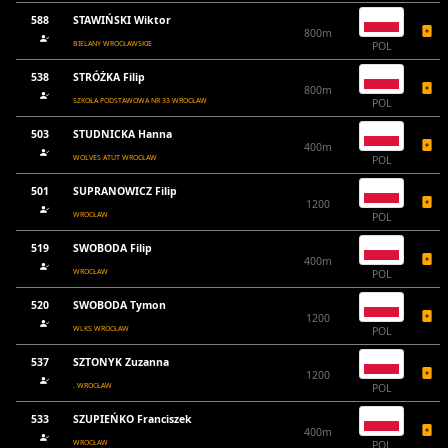
588
STAWIŃSKI Wiktor
800m
BIELANY WROCŁAWSKIE
POL
538
STRÓŻKA Filip
800m
SZKOŁA PODSTAWOWA NR 33 WROCŁAW
POL
503
STUDNICKA Hanna
400m
WOLVES ATUT WROCŁAW
POL
501
SUPRANOWICZ Filip
1200
WROCŁAW
POL
519
SWOBODA Filip
400m
WROCŁAW
POL
520
SWOBODA Tymon
1200
WLKS WROCŁAW
POL
537
SZTONYK Zuzanna
1200
. WROCŁAW
POL
533
SZUPIEŃKO Franciszek
400m
WROCŁAW
POL