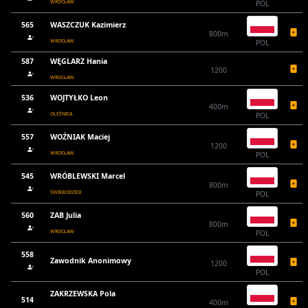
WROCŁAW
POL
565
WASZCZUK Kazimierz
800m
WROCŁAW
POL
587
WĘGLARZ Hania
1200
WROCŁAW
536
WOJTYŁKO Leon
400m
OLEŚNICA
POL
557
WOŹNIAK Maciej
1200
WROCŁAW
POL
545
WRÓBLEWSKI Marcel
800m
ŚWIEBODZICE
POL
560
ZAB Julia
800m
WROCŁAW
POL
558
Zawodnik Anonimowy
1200
POL
ZAKRZEWSKA Pola
514
400m