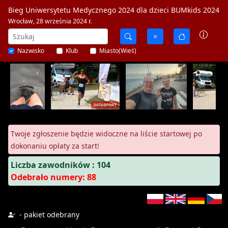
Bieg Uniwersytetu Medycznego 2024 dla dzieci BUMkids 2024
Wrocław, 28 września 2024 r.
Nazwisko
Klub
Miasto(Wieś)
Twoje zgłoszenie będzie widoczne na liście startowej po
dokonaniu opłaty za start!
Liczba zawodników : 104
Odebrało numery: 88
- pakiet odebrany