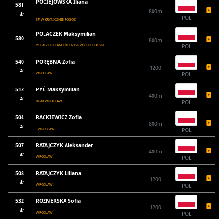
POCIEJOWSKA Iliana
581
800m
POL
SP W KRYNICZNIE ROGOŻ
POLACZEK Maksymilian
580
800m
POLACZEK TEAM GRODZISK WIELKOPOLSKI
POL
540
PORĘBNA Zofia
1200
WROCLAW
POL
512
PYĆ Maksymilian
400m
BRAK WROCŁAW
POL
504
RACKIEWICZ Zofia
800m
WROCŁAW
POL
507
RATAJCZYK Aleksander
400m
WROCŁAW
POL
508
RATAJCZYK Liliana
1200
WROCŁAW
POL
532
ROZNERSKA Sofia
1200
WROCŁAW
POL