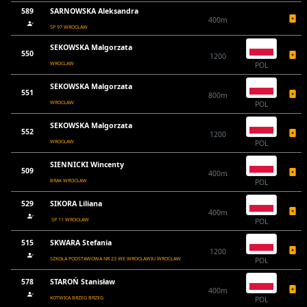
589
SARNOWSKA Aleksandra
400m
SP 97 WROCŁAW
SEKOWSKA Malgorzata
550
1200
WROCLAW
POL
SEKOWSKA Malgorzata
551
800m
WROCŁAW
POL
SEKOWSKA Malgorzata
552
1200
WROCŁAW
POL
SIENNICKI Wincenty
509
400m
BRAK WROCŁAW
POL
529
SIKORA Liliana
400m
SP 11 WROCŁAW
POL
515
SKWARA Stefania
1200
SZKOŁA PODSTAWOWA NR 23 WE WROCŁAWIU WROCŁAW
POL
578
STAROŃ Stanisław
400m
KOTWICA BRZEG BRZEG
POL