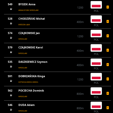
549
BYSIEK Anna
1200
ANNA BYSIEK WROCŁAW
POL
528
CHODZIŃSKI Michał
400m
BRZEZIA ŁĄKA
POL
574
CZAJKOWSKI Jan
1200
WROCŁAW
POL
579
CZAJKOWSKI Karol
400m
WROCŁAW
POL
535
DASZKIEWICZ Szymon
400m
WROCŁAW
POL
591
DOBRZAŃSKA Kinga
1200
KOTWICA BRZEG BRZEG
POL
562
POCIECHA Dominik
800m
WROCŁAW
POL
546
DUDA Adam
800m
WROCŁAW
POL