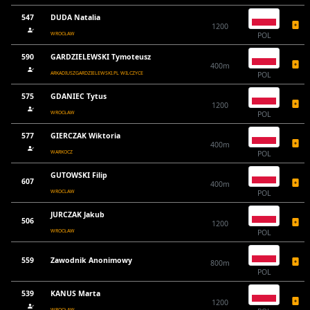
547
DUDA Natalia
1200
WROCŁAW
POL
590
GARDZIELEWSKI Tymoteusz
400m
ARKADIUSZGARDZIELEWSKI.PL WILCZYCE
POL
575
GDANIEC Tytus
1200
WROCŁAW
POL
577
GIERCZAK Wiktoria
400m
WARKOCZ
POL
GUTOWSKI Filip
607
400m
WROCLAW
POL
JURCZAK Jakub
506
1200
WROCŁAW
POL
559
Zawodnik Anonimowy
800m
POL
539
KANUS Marta
1200
WROCŁAW