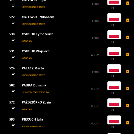
521
ORŁOWSKI Igor
1200
KOTWICA BRZEG BRZEG
POL
522
ORŁOWSKI Nikodem
1200
KOTWICA BRZEG BRZEG
POL
530
OSIPIUK Tymoteusz
1200
WROCŁAW
POL
531
OSIPIUK Wojciech
400m
WROCŁAW
POL
524
PALACZ Marta
1200
KOTWICA BRZEG BRZEG
POL
502
PAUKA Dominik
800m
UE KATFIN TEAM WROCŁAW
POL
572
PAŹDZIÓRKO Zuzia
800m
WROCŁAW
POL
593
PIECUCH Julia
400m
KOTWICA BRZEG BRZEG
POL