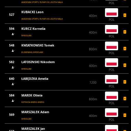
AKADEMIA SPORTU RUN4FUN LIGOTA MAŁA
POL
KUBACKI Leon
527
400m
AKADEMIA SPORTU RUN4FUN LIGOTA MAŁA
POL
594
KURCZ Kornelia
400m
WROCŁAW
POL
548
KWIATKOWSKI Tomek
800m
BUMERANG WROCŁAW
POL
582
LATOSINSKI Nikodem
400m
WROCŁAW
POL
640
ŁABĘDZKA Amelia
1200
POL
584
MAREK Oliwia
800m
KOTWICA BRZEG BRZEG
POL
MARSZALEK Adam
569
400m
WROCŁAW
POL
MARSZALEK Jan