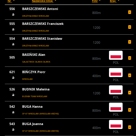
Nr
Nazwisko Imię
Filtr
Kraj
556
BARSZCZEWSKI Antoni
800m
DRUŻYNA BRACI WROCŁAW
555
BARSZCZEWSKI Franciszek
1200
DRUŻYNA BRACI WROCŁAW
554
BARSZCZEWSKI Stanisław
1200
DRUŻYNA BRACI WROCŁAW
BASIŃSKI Alan
505
800m
GALACTIKOS OŁAWA OŁAWA
POL
621
BIŃCZYK Piotr
400m
WROCŁAW
POL
526
BUDNIK Malwina
1200
BUDNIK TEAM WROCŁAW
POL
542
BUGA Hanna
800m
SP 47 WROCŁAW (WROCŁAW-KRZYKI)
POL
543
BUGA Joanna
400m
SP 47 WROCŁAW (WROCŁAW-KRZYKI)
POL