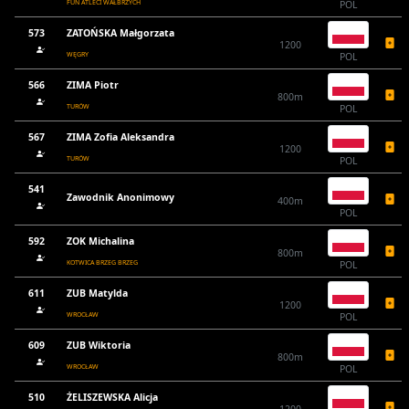
FUN ATLECI WAŁBRZYCH
POL
573
ZATOŃSKA Małgorzata
1200
WĘGRY
POL
566
ZIMA Piotr
800m
TURÓW
POL
567
ZIMA Zofia Aleksandra
1200
TURÓW
POL
541
Zawodnik Anonimowy
400m
POL
592
ZOK Michalina
800m
KOTWICA BRZEG BRZEG
POL
611
ZUB Matylda
1200
WROCŁAW
POL
609
ZUB Wiktoria
800m
WROCŁAW
POL
510
ŻELISZEWSKA Alicja