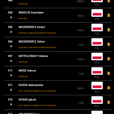
568
800m
WROCŁAW
POL
596
MIRECKI Stanisław
400m
KIEŁCZÓW
POL
585
MISZKIEWICZ Anika
400m
SKIVEGAS STANEK RACE ACADEMY WROCŁAW
POL
586
MISZKIEWICZ Oskar
1200
SKIVEGAS STANEK RACE ACADEMY WROCŁAW
POL
597
MITTELSTAEDT Helena
400m
WROCŁAW
POL
517
MRÓZ Hanna
1200
WROCŁAW
POL
571
NOSEK Aleksander
800m
JELCZ TRIATHLON PROJECT JELCZ-LASKOWICE
POL
570
NOSEK Jakub
1200
JELCZ TRIATHLON PROJECT JELCZ-LASKOWICE
POL