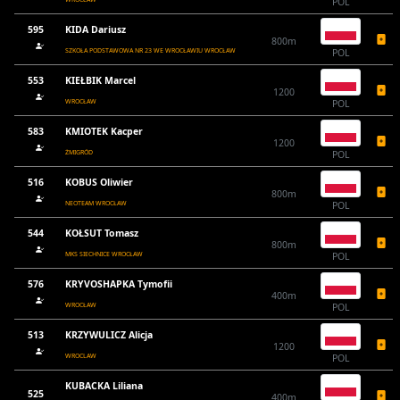
POL
595
KIDA Dariusz
800m
SZKOŁA PODSTAWOWA NR 23 WE WROCŁAWIU WROCŁAW
POL
553
KIEŁBIK Marcel
1200
WROCŁAW
POL
583
KMIOTEK Kacper
1200
ŻMIGRÓD
POL
516
KOBUS Oliwier
800m
NEOTEAM WROCŁAW
POL
544
KOŁSUT Tomasz
800m
MKS SIECHNICE WROCŁAW
POL
576
KRYVOSHAPKA Tymofii
400m
WROCŁAW
POL
513
KRZYWULICZ Alicja
1200
WROCLAW
POL
KUBACKA Liliana
525
400m