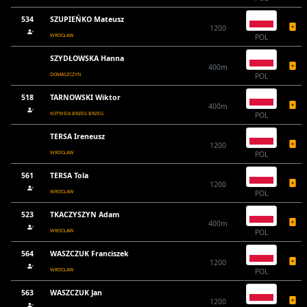
534
SZUPIEŃKO Mateusz
1200
WROCŁAW
POL
SZYDŁOWSKA Hanna
400m
DOMASZCZYN
POL
518
TARNOWSKI Wiktor
400m
KOTWICA BRZEG BRZEG
POL
TERSA Ireneusz
1200
WROCŁAW
POL
561
TERSA Tola
1200
WROCŁAW
POL
523
TKACZYSZYN Adam
400m
WROCŁAW
POL
564
WASZCZUK Franciszek
1200
WROCŁAW
POL
563
WASZCZUK Jan
1200