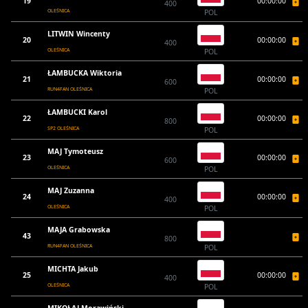
19
00:00:00
400
OLEŚNICA
POL
LITWIN Wincenty
20
00:00:00
400
OLEŚNICA
POL
ŁAMBUCKA Wiktoria
21
00:00:00
600
RUN4FAN OLEŚNICA
POL
ŁAMBUCKI Karol
22
00:00:00
800
SP2 OLEŚNICA
POL
MAJ Tymoteusz
23
00:00:00
600
OLEŚNICA
POL
MAJ Zuzanna
24
00:00:00
400
OLEŚNICA
POL
MAJA Grabowska
43
800
RUN4FAN OLEŚNICA
POL
MICHTA Jakub
25
00:00:00
400
OLEŚNICA
POL