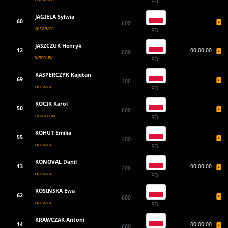
POL
JAGIELA Sylwia
60
600
OLSZYNIEC
POL
JASZCZUK Henryk
12
00:00:00
600
WROCŁAW
POL
KASPERCZYK Kajetan
69
400
OLEŚNICA
POL
KOCIK Karol
50
600
DŁUGOŁĘKA
POL
KOHUT Emilia
55
400
OLEŚNICA
POL
KONOVAL Danil
13
00:00:00
400
OLEŚNICA
POL
KOSIŃSKA Ewa
62
600
OLEŚNICA
POL
KRAWCZAK Antoni
14
00:00:00
600