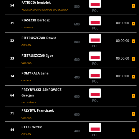
PATRICIA Jemiolek
54
800
AKADEMIA SPORTU RUN4FUN/ SP 2 OLEŚNICA
POL
PIASECKI Bartosz
31
00:00:00
600
- OLESNICA
POL
PIETRUSZCZAK Dawid
32
00:00:00
800
OLEŚNICA
POL
PIETRUSZCZAK Igor
33
00:00:00
600
OLEŚNICA
POL
POMYKAŁA Lena
34
00:00:00
400
OLEŚNICA
POL
PRZYBYLSKI -ISKROWICZ
64
Gracjan
600
POL
SP2 OLEŚNICA
PRZYBYŁ Franciszek
71
600
OLEŚNICA
PYTEL Witek
44
400
OLEŚNICA
POL