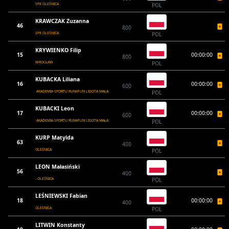
SP8 OLEŚNICA
POL
KRAWCZAK Zuzanna
46
800
SP8 OLEŚNICA
POL
KRYWIENKO Filip
15
00:00:00
800
WROCŁAW
POL
KUBACKA Liliana
16
00:00:00
600
AKADEMIA SPORTU RUN4FUN LIGOTA MAŁA
POL
KUBACKI Leon
17
00:00:00
600
AKADEMIA SPORTU RUN4FUN LIGOTA MAŁA
POL
KURP Matylda
63
400
OLEŚNICA
POL
LEON Małasiński
56
400
- OLEŚNICA
POL
LEŚNIEWSKI Fabian
18
00:00:00
400
OLEŚNICA
POL
LITWIN Konstanty