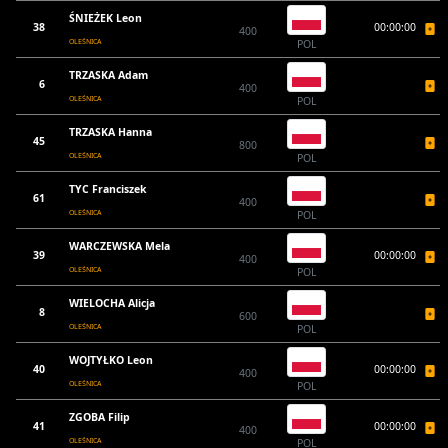
ŚNIEŻEK Leon
38
00:00:00
400
OLEŚNICA
POL
TRZASKA Adam
6
400
OLEŚNICA
POL
TRZASKA Hanna
45
800
OLEŚNICA
POL
TYC Franciszek
61
400
OLEŚNICA
POL
WARCZEWSKA Mela
39
00:00:00
400
OLEŚNICA
POL
WIELOCHA Alicja
8
600
OLEŚNICA
POL
WOJTYŁKO Leon
40
00:00:00
400
OLEŚNICA
POL
ZGOBA Filip
41
00:00:00
400
OLEŚNICA
POL