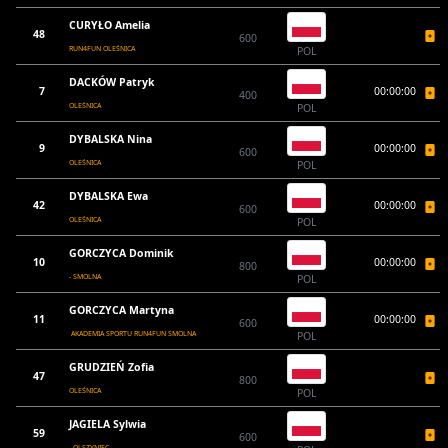
CURYŁO Amelia
48
600
RUN4FUN OLEŚNICA
POL
DACKÓW Patryk
7
00:00:00
400
OLEŚNICA
POL
DYBALSKA Nina
9
00:00:00
600
OLEŚNICA
POL
DYBALSKA Ewa
42
00:00:00
600
OLEŚNICA
POL
GORCZYCA Dominik
10
00:00:00
800
- SMOLNA
POL
GORCZYCA Martyna
11
00:00:00
600
AKADEMIA SPORTU RUN4FUN SMOLNA
POL
GRUDZIEŃ Zofia
47
800
OLEŚNICA
POL
JAGIELA Sylwia
59
600
- OLSZYNIEC