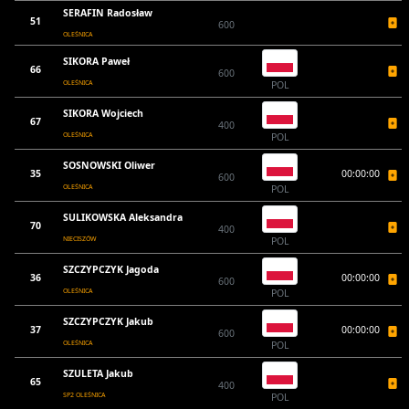
SERAFIN Radosław
51
600
OLEŚNICA
SIKORA Paweł
66
600
OLEŚNICA
POL
SIKORA Wojciech
67
400
OLEŚNICA
POL
SOSNOWSKI Oliwer
35
00:00:00
600
OLEŚNICA
POL
SULIKOWSKA Aleksandra
70
400
NIECISZÓW
POL
SZCZYPCZYK Jagoda
36
00:00:00
600
OLEŚNICA
POL
SZCZYPCZYK Jakub
37
00:00:00
600
OLEŚNICA
POL
SZULETA Jakub
65
400
SP2 OLEŚNICA
POL