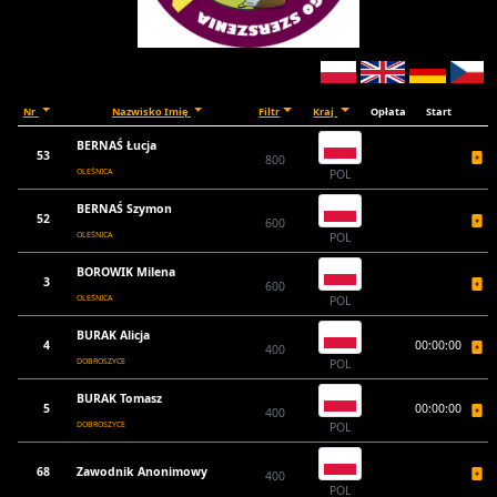
Nr
Nazwisko Imię
Filtr
Kraj
Opłata
Start
BERNAŚ Łucja
53
800
OLEŚNICA
POL
BERNAŚ Szymon
52
600
OLEŚNICA
POL
BOROWIK Milena
3
600
OLEŚNICA
POL
BURAK Alicja
4
00:00:00
400
DOBROSZYCE
POL
BURAK Tomasz
5
00:00:00
400
DOBROSZYCE
POL
68
Zawodnik Anonimowy
400
POL