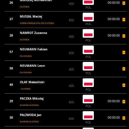
MIKOŁAJ Morawiński
26
00:00:00
400
OLEŚNICA
POL
MUSIAŁ Maciej
27
00:00:00
800
DOBRA ENERGIA.EVOLVER OLEŚNICA
POL
NAWROT Zuzanna
28
00:00:00
400
OLEŚNICA
POL
NEUMANN Fabian
57
600
DŁUGOŁĘKA
POL
NEUMANN Leon
58
400
DŁUGOŁĘKA
POL
OLAF Małasiński
49
400
- OLEŚNICA
POL
PACZKA Mikołaj
29
00:00:00
800
RUN4FAN OLEŚNICA
POL
PALIWODA Jan
30
00:00:00
600
RUN4FAN OLEŚNICA
POL