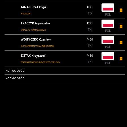
TANASHEVA Olga
K30
TD
WROCLAW
POL
TKACZYK Agnieszka
K30
TK
SKIPOL.PL TEAM Warszawa
POL
WOJTYCZKO Czesław
M60
TK
SKI 100PRECENT TEAM RABKA-ZDRÓJ
POL
ZIETAK Krzysztof
M50
TK
TEAM NARTOROLKI BYDGOSZCZ OSIELSKO
POL
koniec osób
koniec osób