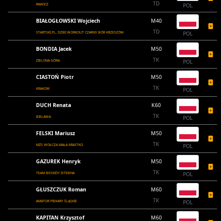
TD
RAWICZ
POL
BIAŁOGŁOWSKI Wojciech
M40
TD
STARTSKI.PL, DZIKI WORKOUT CZARNY BÓR KRZESZÓW
POL
BONDIA Jacek
M50
TK
ZIELONA GÓRA
POL
CIASTOŃ Piotr
M50
TK
KRAKOW
POL
DUCH Renata
K60
TK
BIELAWA
POL
FELSKI Mariusz
M50
TK
MŻS WOŁCZA MAŁA MIASTKO
POL
GAZUREK Henryk
M50
TK
TEAM BESKIDY ISTEBNA
POL
GŁUSZCZUK Roman
M60
TK
AMATOR PIEKARY ŚLĄSKIE
POL
KAPITAN Krzysztof
M60