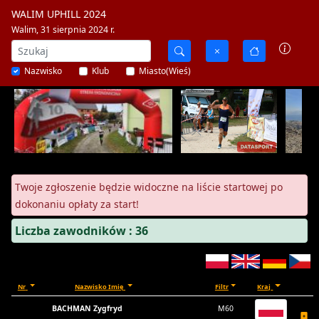
WALIM UPHILL 2024
Walim, 31 sierpnia 2024 r.
Nazwisko
Klub
Miasto(Wieś)
Twoje zgłoszenie będzie widoczne na liście startowej po
dokonaniu opłaty za start!
Liczba zawodników : 36
Nr
Nazwisko Imię
Filtr
Kraj
BACHMAN Zygfryd
M60