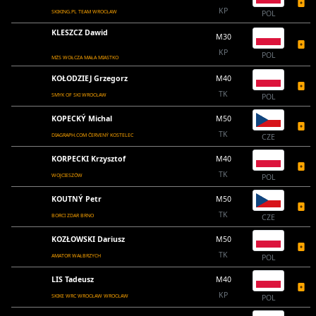
KP
SKIKING.PL TEAM WROCŁAW
POL
KLESZCZ Dawid
M30
KP
POL
MŻS WOŁCZA MAŁA MIASTKO
KOŁODZIEJ Grzegorz
M40
TK
SMYK OF SKI WROCŁAW
POL
KOPECKÝ Michal
M50
TK
DIAGRAPH.COM ČERVENÝ KOSTELEC
CZE
KORPECKI Krzysztof
M40
TK
WOJCIESZÓW
POL
KOUTNÝ Petr
M50
TK
BORCI ZDAR BRNO
CZE
KOZŁOWSKI Dariusz
M50
TK
AMATOR WAŁBRZYCH
POL
LIS Tadeusz
M40
KP
SKIKE WRC WROCŁAW WROCŁAW
POL