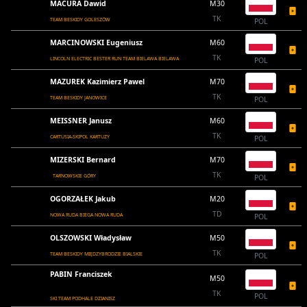
MACURA Dawid
M30
TK
TEAM BESKIDY GOLESZÓW
POL
MARCINOWSKI Eugeniusz
M60
TK
LINCOLN ELECTRIC BESTER RUN TEAM BIELAWA BIELAWA
POL
MAZUREK Kazimierz Pawel
M70
TK
TEAM BESKIDY JANOWICE
POL
MEISSNER Janusz
M60
TK
CARTUSIA-SKIPOL KARTUZY
POL
MIZERSKI Bernard
M70
TK
TARNOWSKIE GÓRY
POL
OGORZAŁEK Jakub
M20
TD
NOWA RUDA BIEGA NOWA RUDA
POL
OLSZOWSKI Władysław
M50
TK
TEAM BESKIDY MIĘDZYBRODZIE BIALSKIE
POL
PABIN Franciszek
M50
TK
POL
SKI TEAM PODHALE DZIANISZ