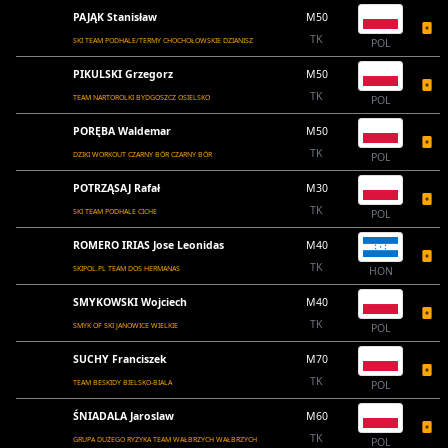
PAJĄK Stanisław
M50
TK
SKI TEAM PODHALE/TERMY CHOCHOŁOWSKIE DZIANISZ
POL
PIKULSKI Grzegorz
M50
TK
TEAM NARTOROLKI BYDGOSZCZ OSIELSKO
POL
PORĘBA Waldemar
M50
TK
DZIKI WORKOUT CZARNY BÓR CZARNY BÓR
POL
POTRZĄSAJ Rafał
M30
TK
SKI TEAM PODHALE CICHE
POL
ROMERO IRIAS Jose Leonidas
M40
TK
SKIPOL.PL TEAM DOS HERMANAS
HON
SMYKOWSKI Wojciech
M40
TK
SMYK OF SKI JANOWICE WIELKIE
POL
SUCHY Franciszek
M70
TK
TEAM BESKIDY BIELSKO-BIALA
POL
ŚNIADALA Jaroslaw
M60
TK
GRUPA DUŻEGO RYZYKA TEAM WAŁBRZYCH WAŁBRZYCH
POL