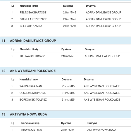
Lp
Nazwisko i imię
Dystans
Druzyna
1
FELINCZAK BARTOSZ
21km / M45
ADRIAN DANILEWICZ GROUP
2
STANULA KRZYSZTOF
21km / M45
ADRIAN DANILEWICZ GROUP
3
BLICHARZ KAMILA
21km / K40
ADRIAN DANILEWICZ GROUP
11
ADRIAN DANILEWICZ GROUP
Lp
Nazwisko i imię
Dystans
Druzyna
1
GŁOWACKI TOMASZ
21km / M50
ADRIAN DANILEWICZ GROUP
12
AKS WYBIEGANI POLKOWICE
Lp
Nazwisko i imię
Dystans
Druzyna
1
WAJMAN WAJMAN
21km / M45
AKS WYBIEGANI POLKOWICE
2
OLSZEWSKI MIKOŁAJ
21km / M45
AKS WYBIEGANI POLKOWICE
3
BORKOWSKI TOMASZ
21km / M55
AKS WYBIEGANI POLKOWICE
13
AKTYWNA NOWA RUDA
Lp
Nazwisko i imię
Dystans
Druzyna
1
KRUPA JUSTYNA
21km / K40
AKTYWNA NOWA RUDA