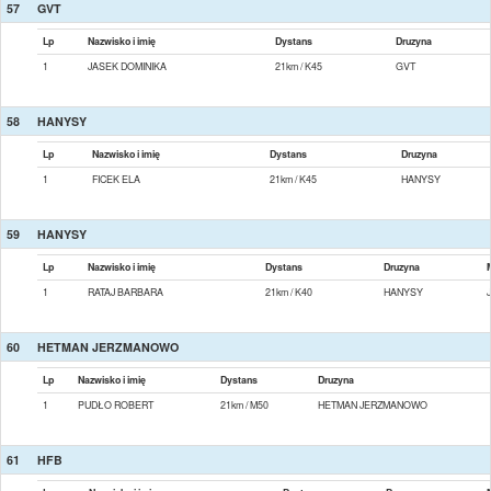
57
GVT
Lp
Nazwisko i imię
Dystans
Druzyna
1
JASEK DOMINIKA
21km / K45
GVT
58
HANYSY
Lp
Nazwisko i imię
Dystans
Druzyna
1
FICEK ELA
21km / K45
HANYSY
59
HANYSY
Lp
Nazwisko i imię
Dystans
Druzyna
1
RATAJ BARBARA
21km / K40
HANYSY
60
HETMAN JERZMANOWO
Lp
Nazwisko i imię
Dystans
Druzyna
1
PUDŁO ROBERT
21km / M50
HETMAN JERZMANOWO
61
HFB