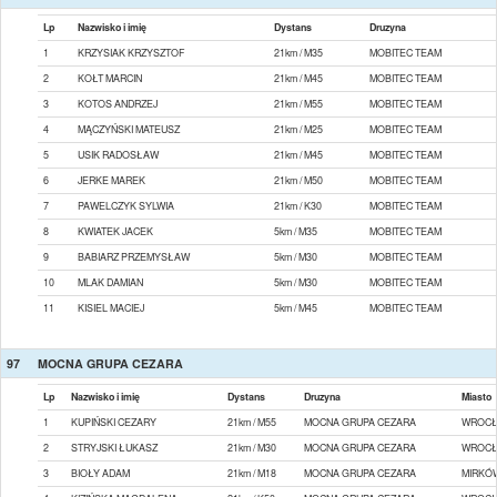
Lp
Nazwisko i imię
Dystans
Druzyna
1
KRZYSIAK KRZYSZTOF
21km / M35
MOBITEC TEAM
2
KOŁT MARCIN
21km / M45
MOBITEC TEAM
3
KOTOS ANDRZEJ
21km / M55
MOBITEC TEAM
4
MĄCZYŃSKI MATEUSZ
21km / M25
MOBITEC TEAM
5
USIK RADOSŁAW
21km / M45
MOBITEC TEAM
6
JERKE MAREK
21km / M50
MOBITEC TEAM
7
PAWELCZYK SYLWIA
21km / K30
MOBITEC TEAM
8
KWIATEK JACEK
5km / M35
MOBITEC TEAM
9
BABIARZ PRZEMYSŁAW
5km / M30
MOBITEC TEAM
10
MLAK DAMIAN
5km / M30
MOBITEC TEAM
11
KISIEL MACIEJ
5km / M45
MOBITEC TEAM
97
MOCNA GRUPA CEZARA
Lp
Nazwisko i imię
Dystans
Druzyna
Miasto
1
KUPIŃSKI CEZARY
21km / M55
MOCNA GRUPA CEZARA
WROC
2
STRYJSKI ŁUKASZ
21km / M30
MOCNA GRUPA CEZARA
WROC
3
BIOŁY ADAM
21km / M18
MOCNA GRUPA CEZARA
MIRKÓ