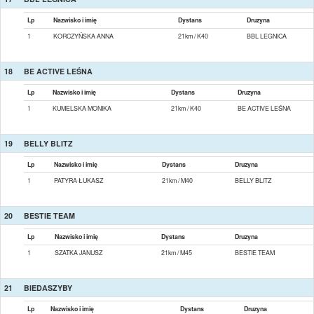
Lp
Nazwisko i imię
Dystans
Druzyna
1
KORCZYŃSKA ANNA
21km / K40
BBL LEGNICA
18
BE ACTIVE LEŚNA
Lp
Nazwisko i imię
Dystans
Druzyna
1
KUMELSKA MONIKA
21km / K40
BE ACTIVE LEŚNA
19
BELLY BLITZ
Lp
Nazwisko i imię
Dystans
Druzyna
1
PATYRA ŁUKASZ
21km / M40
BELLY BLITZ
20
BESTIE TEAM
Lp
Nazwisko i imię
Dystans
Druzyna
1
SZATKA JANUSZ
21km / M45
BESTIE TEAM
21
BIEDASZYBY
Lp
Nazwisko i imię
Dystans
Druzyna