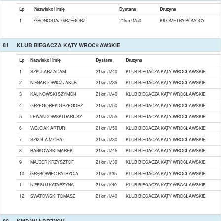
Lp
Nazwisko i imię
Dystans
Druzyna
1
GRONOSTAJ GRZEGORZ
21km / M50
KILOMETRY POMOCY
81
KLUB BIEGACZA KĄTY WROCŁAWSKIE
Lp
Nazwisko i imię
Dystans
Druzyna
1
SZPULARZ ADAM
21km / M40
KLUB BIEGACZA KĄTY WROCŁAWSKIE
2
NIENARTOWICZ JAKUB
21km / M35
KLUB BIEGACZA KĄTY WROCŁAWSKIE
3
KALINOWSKI SZYMON
21km / M40
KLUB BIEGACZA KĄTY WROCŁAWSKIE
4
GRZEGOREK GRZEGORZ
21km / M50
KLUB BIEGACZA KĄTY WROCŁAWSKIE
5
LEWANDOWSKI DARIUSZ
21km / M55
KLUB BIEGACZA KĄTY WROCŁAWSKIE
6
WÓJCIAK ARTUR
21km / M50
KLUB BIEGACZA KĄTY WROCŁAWSKIE
7
SZKOŁA MICHAŁ
21km / M30
KLUB BIEGACZA KĄTY WROCŁAWSKIE
8
BAŃKOWSKI MAREK
21km / M45
KLUB BIEGACZA KĄTY WROCŁAWSKIE
9
MAJDER KRZYSZTOF
21km / M30
KLUB BIEGACZA KĄTY WROCŁAWSKIE
10
GRĘBOWIEC PATRYCJA
21km / K35
KLUB BIEGACZA KĄTY WROCŁAWSKIE
11
NIEPSUJ KATARZYNA
21km / K40
KLUB BIEGACZA KĄTY WROCŁAWSKIE
12
SWATOWSKI TOMASZ
21km / M40
KLUB BIEGACZA KĄTY WROCŁAWSKIE
82
KMP WAŁBRZYCH