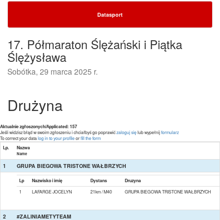
Datasport
17. Półmaraton Ślężański i Piątka
Ślężysława
Sobótka, 29 marca 2025 r.
Drużyna
Aktualnie zgłoszonych/Applicated: 157
Jeśli widzisz błąd w swoim zgłoszeniu i chciałbyś go poprawić
zaloguj się
lub wypełnij
formularz
To correct your data
log in to your profile
or
fill the form
Lp.
Nazwa
Name
1
GRUPA BIEGOWA TRISTONE WAŁBRZYCH
Lp
Nazwisko i imię
Dystans
Druzyna
1
LAFARGE JOCELYN
21km / M40
GRUPA BIEGOWA TRISTONE WAŁBRZYCH
2
#ZALINIAMETYTEAM