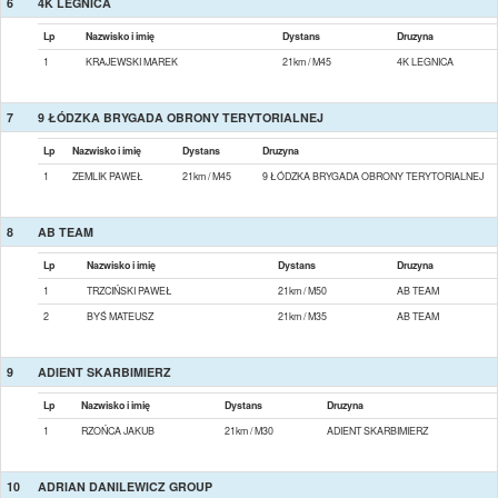
6
4K LEGNICA
Lp
Nazwisko i imię
Dystans
Druzyna
1
KRAJEWSKI MAREK
21km / M45
4K LEGNICA
7
9 ŁÓDZKA BRYGADA OBRONY TERYTORIALNEJ
Lp
Nazwisko i imię
Dystans
Druzyna
1
ZEMLIK PAWEŁ
21km / M45
9 ŁÓDZKA BRYGADA OBRONY TERYTORIALNEJ
8
AB TEAM
Lp
Nazwisko i imię
Dystans
Druzyna
1
TRZCIŃSKI PAWEŁ
21km / M50
AB TEAM
2
BYŚ MATEUSZ
21km / M35
AB TEAM
9
ADIENT SKARBIMIERZ
Lp
Nazwisko i imię
Dystans
Druzyna
1
RZOŃCA JAKUB
21km / M30
ADIENT SKARBIMIERZ
10
ADRIAN DANILEWICZ GROUP