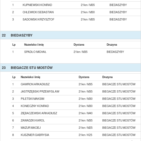
1
KUPNIEWSKI KONRAD
21km / M35
BIEDASZYBY
2
CHLEWICKI SEBASTIAN
21km / M30
BIEDASZYBY
3
SADOWSKI KRZYSZTOF
21km / M35
BIEDASZYBY
22
BIEDASZYBY
Lp
Nazwisko i imię
Dystans
Druzyna
1
SPADŁO MICHAŁ
21km / M35
BIEDASZYBY
23
BIEGACZE STU MOSTÓW
Lp
Nazwisko i imię
Dystans
Druzyna
1
GAWRON ARKADIUSZ
21km / M35
BIEGACZE STU MOSTÓW
2
JASTRZĘBSKI PRZEMYSŁAW
21km / M35
BIEGACZE STU MOSTÓW
3
PILETSKI MAKSIM
21km / M30
BIEGACZE STU MOSTÓW
4
KONIECZNY KONRAD
21km / M30
BIEGACZE STU MOSTÓW
5
ZIĘBACZEWSKI ARKADIUSZ
21km / M40
BIEGACZE STU MOSTÓW
6
ZAWADZKI KAROL
21km / M35
BIEGACZE STU MOSTÓW
7
MAZUR MACIEJ
21km / M25
BIEGACZE STU MOSTÓW
8
KUSZNIER GABRYSIA
21km / K25
BIEGACZE STU MOSTÓW