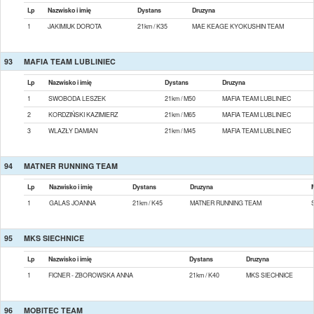
Lp
Nazwisko i imię
Dystans
Druzyna
1
JAKIMIUK DOROTA
21km / K35
MAE KEAGE KYOKUSHIN TEAM
93
MAFIA TEAM LUBLINIEC
Lp
Nazwisko i imię
Dystans
Druzyna
1
SWOBODA LESZEK
21km / M50
MAFIA TEAM LUBLINIEC
2
KORDZIŃSKI KAZIMIERZ
21km / M65
MAFIA TEAM LUBLINIEC
3
WLAZŁY DAMIAN
21km / M45
MAFIA TEAM LUBLINIEC
94
MATNER RUNNING TEAM
Lp
Nazwisko i imię
Dystans
Druzyna
1
GALAS JOANNA
21km / K45
MATNER RUNNING TEAM
95
MKS SIECHNICE
Lp
Nazwisko i imię
Dystans
Druzyna
1
FICNER - ZBOROWSKA ANNA
21km / K40
MKS SIECHNICE
96
MOBITEC TEAM