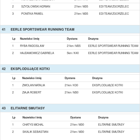
2
SZYDŁOWSKI ADRIAN
21km / M35
EDI TEAM ZGORZELEC
3
PONITKA PAWEŁ
21km / M35
EDI TEAM ZGORZELEC
41
EERLE SPORTSWEAR RUNNING TEAM
Lp
Nazwisko i imię
Dystans
Druzyna
1
RYBA RADOSŁAW
21km / M35
EERLE SPORTSWEAR RUNNING TEAM
2
HAJDAMOWICZ GABRIELA
5km / K40
EERLE SPORTSWEAR RUNNING TEAM
42
EKSPLODUJĄCE KOTKI
Lp
Nazwisko i imię
Dystans
Druzyna
1
ZWOLAN NATALIA
21km / K30
EKSPLODUJĄCE KOTKI
2
ZIAJA ROBERT
21km / M30
EKSPLODUJĄCE KOTKI
43
ELITARNE SMUTASY
Lp
Nazwisko i imię
Dystans
Druzyna
1
CHATYS MICHAL
21km / M30
ELITARNE SMUTASY
2
SKALIK SEBASTIAN
21km / M30
ELITARNE SMUTASY