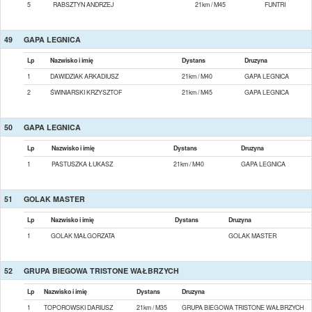
5
RABSZTYN ANDRZEJ
21km / M45
FUNTRI
49
GAPA LEGNICA
Lp
Nazwisko i imię
Dystans
Druzyna
1
DAWIDZIAK ARKADIUSZ
21km / M40
GAPA LEGNICA
2
ŚWINIARSKI KRZYSZTOF
21km / M45
GAPA LEGNICA
50
GAPA LEGNICA
Lp
Nazwisko i imię
Dystans
Druzyna
1
PASTUSZKA ŁUKASZ
21km / M40
GAPA LEGNICA
51
GOLAK MASTER
Lp
Nazwisko i imię
Dystans
Druzyna
1
GOLAK MAŁGORZATA
GOLAK MASTER
52
GRUPA BIEGOWA TRISTONE WAŁBRZYCH
Lp
Nazwisko i imię
Dystans
Druzyna
1
TOPOROWSKI DARIUSZ
21km / M35
GRUPA BIEGOWA TRISTONE WAŁBRZYCH