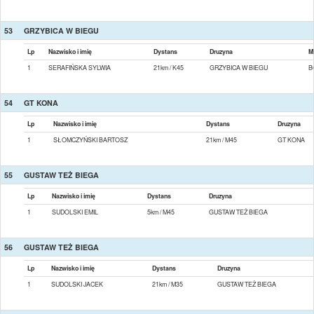
53
GRZYBICA W BIEGU
Lp
Nazwisko i imię
Dystans
Druzyna
M
1
SERAFIŃSKA SYLWIA
21km / K45
GRZYBICA W BIEGU
B
54
GT KONA
Lp
Nazwisko i imię
Dystans
Druzyna
1
SŁOMCZYŃSKI BARTOSZ
21km / M45
GT KONA
55
GUSTAW TEŻ BIEGA
Lp
Nazwisko i imię
Dystans
Druzyna
1
SUDOLSKI EMIL
5km / M45
GUSTAW TEŻ BIEGA
56
GUSTAW TEŻ BIEGA
Lp
Nazwisko i imię
Dystans
Druzyna
1
SUDOLSKI JACEK
21km / M35
GUSTAW TEŻ BIEGA