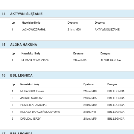
14
AKTYWNI ŚLĘŻANIE
Lp
Nazwisko i imię
Dystans
Druzyna
1
JACKOWICZ RAFAŁ
21km / M50
AKTYWNI ŚLĘŻANIE
15
ALOHA HAKUNA
Lp
Nazwisko i imię
Dystans
Druzyna
1
MURMYŁO WOJCIECH
21km / M50
ALOHA HAKUNA
16
BBL LEGNICA
Lp
Nazwisko i imię
Dystans
Druzyna
1
MURASZKO Tomasz
21km / M40
BBL LEGNICA
2
JASKOT MARIUSZ
21km / M35
BBL LEGNICA
3
POMIETLARZ MICHAŁ
21km / M40
BBL LEGNICA
4
KOLASA-BARCZYŃSKA SYLWIA
21km / K45
BBL LEGNICA
5
DYGUDAJ JERZY
21km / M75
BBL LEGNICA
17
BBL LEGNICA