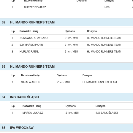
Lp
Nazwisko i imię
Dystans
Druzyna
1
BURZEC TOMASZ
HFB
62
HL MANDO RUNNERS TEAM
Lp
Nazwisko i imię
Dystans
Druzyna
1
ŁUKAWSKI KRZYSZTOF
21km / M40
HL MANDO RUNNERS TEAM
2
SZYMAŃSKI PIOTR
21km / M40
HL MANDO RUNNERS TEAM
3
HURLAK RAFAŁ
21km / M35
HL MANDO RUNNERS TEAM
63
HL MANDO RUNNERS TEAM
Lp
Nazwisko i imię
Dystans
Druzyna
1
SATAŁA ARTUR
21km / M40
HL MANDO RUNNERS TEAM
64
ING BANK ŚLĄSKI
Lp
Nazwisko i imię
Dystans
Druzyna
1
MAŃKA ŁUKASZ
21km / M35
ING BANK ŚLĄSKI
65
IPA WROCŁAW