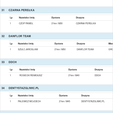
31
CZARNA PEREŁKA
Lp
Nazwisko i imię
Dystans
Druzyna
1
CZOP PAWEŁ
21km / M30
CZARNA PEREŁKA
32
DANFLOR TEAM
Lp
Nazwisko i imię
Dystans
Druzyna
Mias
1
SZULC JAROSŁAW
21km / M50
DANFLOR TEAM
GRO
33
DDCH
Lp
Nazwisko i imię
Dystans
Druzyna
1
ROSIECKI REMIGIUSZ
21km / M40
DDCH
34
DENTYSTAZGLIWIC.PL
Lp
Nazwisko i imię
Dystans
Druzyna
1
PALEWICZ WOJCIECH
21km / M45
DENTYSTAZGLIWIC.PL