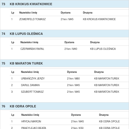
73
KB KROKUS KWIATKOWICE
Lp
Nazwisko i imię
Dystans
Druzyna
1
ZOMERFELD TOMASZ
21km / M45
KB KROKUS KWIATKOWICE
74
KB LUPUS OLEŚNICA
Lp
Nazwisko i imię
Dystans
Druzyna
1
CZERWIŃSKI RAFAŁ
21km / M40
KB LUPUS OLEŚNICA
75
KB MARATON TUREK
Lp
Nazwisko i imię
Dystans
Druzyna
1
URBAŃCZYK JERZY
21km / M60
KB MARATON TUREK
2
DARUL DAMIAN
21km / M45
KB MARATON TUREK
3
SZUBERT TOMASZ
21km / M45
KB MARATON TUREK
76
KB ODRA OPOLE
Lp
Nazwisko i imię
Dystans
Druzyna
1
HRYCAJ MARCIN
21km / M45
KB ODRA OPOLE
2
PANCYLEJKO BEATA
21km / K50
KB ODRA OPOLE