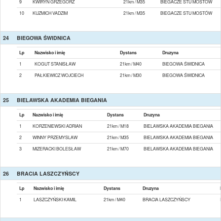
9
KWIRYN GRZEGORZ
21km / M35
BIEGACZE STU MOSTÓW
10
KUZMICH VADZIM
21km / M35
BIEGACZE STU MOSTÓW
24
BIEGOWA ŚWIDNICA
Lp
Nazwisko i imię
Dystans
Druzyna
1
KOGUT STANISŁAW
21km / M40
BIEGOWA ŚWIDNICA
2
PAŁKIEWICZ WOJCIECH
21km / M30
BIEGOWA ŚWIDNICA
25
BIELAWSKA AKADEMIA BIEGANIA
Lp
Nazwisko i imię
Dystans
Druzyna
1
KORZENIEWSKI ADRIAN
21km / M18
BIELAWSKA AKADEMIA BIEGANIA
2
WINNY PRZEMYSLAW
21km / M35
BIELAWSKA AKADEMIA BIEGANIA
3
MIZERACKI BOLESŁAW
21km / M70
BIELAWSKA AKADEMIA BIEGANIA
26
BRACIA LASZCZYŃSCY
Lp
Nazwisko i imię
Dystans
Druzyna
1
LASZCZYŃSKI KAMIL
21km / M40
BRACIA LASZCZYŃSCY