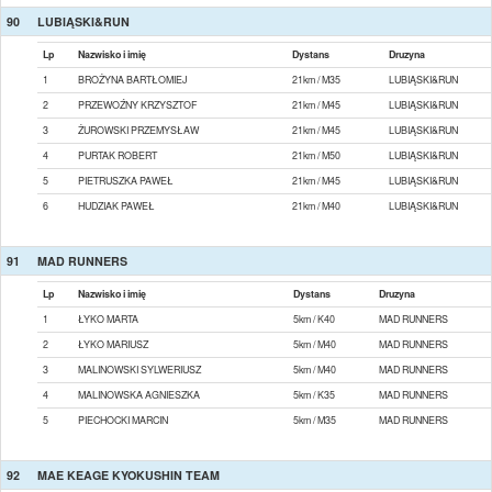
90
LUBIĄSKI&RUN
Lp
Nazwisko i imię
Dystans
Druzyna
1
BROŻYNA BARTŁOMIEJ
21km / M35
LUBIĄSKI&RUN
2
PRZEWOŹNY KRZYSZTOF
21km / M45
LUBIĄSKI&RUN
3
ŻUROWSKI PRZEMYSŁAW
21km / M45
LUBIĄSKI&RUN
4
PURTAK ROBERT
21km / M50
LUBIĄSKI&RUN
5
PIETRUSZKA PAWEŁ
21km / M45
LUBIĄSKI&RUN
6
HUDZIAK PAWEŁ
21km / M40
LUBIĄSKI&RUN
91
MAD RUNNERS
Lp
Nazwisko i imię
Dystans
Druzyna
1
ŁYKO MARTA
5km / K40
MAD RUNNERS
2
ŁYKO MARIUSZ
5km / M40
MAD RUNNERS
3
MALINOWSKI SYLWERIUSZ
5km / M40
MAD RUNNERS
4
MALINOWSKA AGNIESZKA
5km / K35
MAD RUNNERS
5
PIECHOCKI MARCIN
5km / M35
MAD RUNNERS
92
MAE KEAGE KYOKUSHIN TEAM