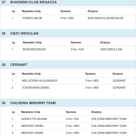
27
BUKOWSKI KLUB BIEGACZA
Lp
Nazwisko i imię
Dystans
Druzyna
1
TONDER JAKUB
21km / M35
BUKOWSKI KLUB BIEGACZA
28
CBZC WROCŁAW
Lp
Nazwisko i imię
Dystans
Druzyna
1
BOROWICZ BEATA
21km / K45
CBZC WROCŁAW
29
CERSANIT
Lp
Nazwisko i imię
Dystans
Druzyna
1
WIELGÓRSKI ALEKSANDER
21km / M25
CERSANIT
2
TCHOROWSKI DANIEL
21km / M50
CERSANIT
30
CHŁODNIA MISIORNY TEAM
Lp
Nazwisko i imię
Dystans
Druzyna
1
SZARLETTA DAJANA
21km / K30
CHŁODNIA MISIORNY TEAM
2
MISIORNY DANIEL
21km / M40
CHŁODNIA MISIORNY TEAM
3
MISIORNY DAWID
21km / M35
CHŁODNIA MISIORNY TEAM