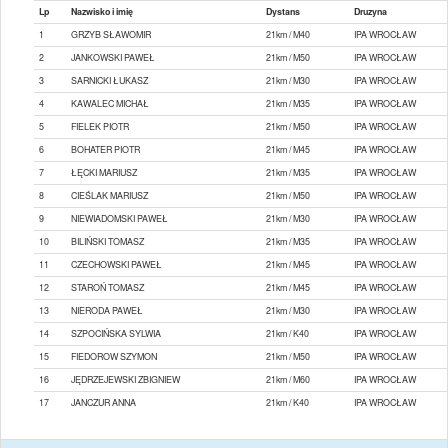
Lp
Nazwisko i imię
Dystans
Druzyna
1
GRZYB SŁAWOMIR
21km / M40
IPA WROCŁAW
2
JANKOWSKI PAWEŁ
21km / M50
IPA WROCŁAW
3
SARNICKI ŁUKASZ
21km / M30
IPA WROCŁAW
4
KAWALEC MICHAŁ
21km / M35
IPA WROCŁAW
5
FIELEK PIOTR
21km / M50
IPA WROCŁAW
6
BOHATER PIOTR
21km / M45
IPA WROCŁAW
7
ŁĘCKI MARIUSZ
21km / M35
IPA WROCŁAW
8
CIEŚLAK MARIUSZ
21km / M50
IPA WROCŁAW
9
NIEWIADOMSKI PAWEŁ
21km / M30
IPA WROCŁAW
10
BILIŃSKI TOMASZ
21km / M35
IPA WROCŁAW
11
CZECHOWSKI PAWEŁ
21km / M45
IPA WROCŁAW
12
STAROŃ TOMASZ
21km / M45
IPA WROCŁAW
13
NIERODA PAWEŁ
21km / M30
IPA WROCŁAW
14
SZPOCIŃSKA SYLWIA
21km / K40
IPA WROCŁAW
15
FIEDOROW SZYMON
21km / M50
IPA WROCŁAW
16
JĘDRZEJEWSKI ZBIGNIEW
21km / M60
IPA WROCŁAW
17
JANCZUR ANNA
21km / K40
IPA WROCŁAW