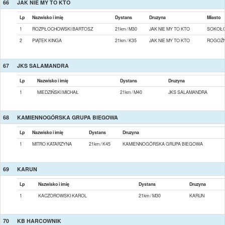
66
JAK NIE MY TO KTO
Lp
Nazwisko i imię
Dystans
Druzyna
Miasto
1
ROZPŁOCHOWSKI BARTOSZ
21km / M30
JAK NIE MY TO KTO
SOKOŁO
2
PIĄTEK KINGA
21km / K35
JAK NIE MY TO KTO
ROGOŹ
67
JKS SALAMANDRA
Lp
Nazwisko i imię
Dystans
Druzyna
1
MIEDZIŃSKI MICHAŁ
21km / M40
JKS SALAMANDRA
68
KAMIENNOGÓRSKA GRUPA BIEGOWA
Lp
Nazwisko i imię
Dystans
Druzyna
1
MITRO KATARZYNA
21km / K45
KAMIENNOGÓRSKA GRUPA BIEGOWA
69
KARUN
Lp
Nazwisko i imię
Dystans
Druzyna
1
KACZOROWSKI KAROL
21km / M30
KARUN
70
KB HARCOWNIK