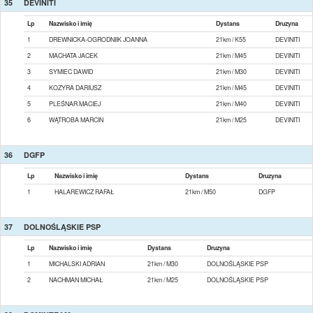
35
DEVINITI
Lp
Nazwisko i imię
Dystans
Druzyna
1
DREWNICKA-OGRODNIIK JOANNA
21km / K55
DEVINITI
2
MACHATA JACEK
21km / M45
DEVINITI
3
SYMIEC DAWID
21km / M30
DEVINITI
4
KOZYRA DARIUSZ
21km / M45
DEVINITI
5
PLEŚNAR MACIEJ
21km / M40
DEVINITI
6
WĄTROBA MARCIN
21km / M25
DEVINITI
36
DGFP
Lp
Nazwisko i imię
Dystans
Druzyna
1
HALAREWICZ RAFAŁ
21km / M50
DGFP
37
DOLNOŚLĄSKIE PSP
Lp
Nazwisko i imię
Dystans
Druzyna
1
MICHALSKI ADRIAN
21km / M30
DOLNOŚLĄSKIE PSP
2
NACHMAN MICHAŁ
21km / M25
DOLNOŚLĄSKIE PSP