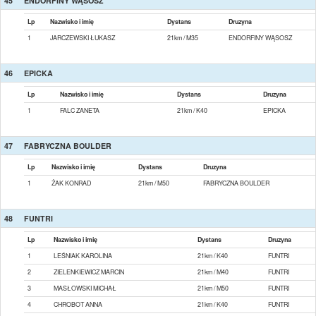
45
ENDORFINY WĄSOSZ
Lp
Nazwisko i imię
Dystans
Druzyna
1
JARCZEWSKI ŁUKASZ
21km / M35
ENDORFINY WĄSOSZ
46
EPICKA
Lp
Nazwisko i imię
Dystans
Druzyna
1
FALC ZANETA
21km / K40
EPICKA
47
FABRYCZNA BOULDER
Lp
Nazwisko i imię
Dystans
Druzyna
1
ŻAK KONRAD
21km / M50
FABRYCZNA BOULDER
48
FUNTRI
Lp
Nazwisko i imię
Dystans
Druzyna
1
LEŚNIAK KAROLINA
21km / K40
FUNTRI
2
ZIELENKIEWICZ MARCIN
21km / M40
FUNTRI
3
MASŁOWSKI MICHAŁ
21km / M50
FUNTRI
4
CHROBOT ANNA
21km / K40
FUNTRI