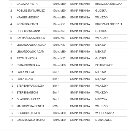
1
GAŁĄZKA PIOTR
10km / M50
GMINA MIĘKINIA
BRZEZINKA ŚREDZKA
2
POSŁUSZNY MARIUSZ
10km / M50
GMINA MIĘKINIA
GŁOSKA
3
KRAUZE MIESZKO
10km / M30
GMINA MIĘKINIA
WILKSZYN
4
KOZIŃSKA EDYTA
10km / K50
GMINA MIĘKINIA
BRZEZINKA ŚREDZKA
5
POSŁUSZNA ANNA
10km / K50
GMINA MIĘKINIA
GŁOSKA
6
SZYMAŃSKA MARIOLA
10km / K60
GMINA MIĘKINIA
WILKSZYN
7
LEWANDOWSKA AGATA
10km / K30
GMINA MIĘKINIA
MIĘKINIA
8
LEWANDOWSKI ADAM
10km / M30
GMINA MIĘKINIA
MIĘKINIA
9
PETRUŚ NIKOLA
10km / K20
GMINA MIĘKINIA
GŁOSKA
10
RYBA BRONISŁAW
10km / M60
GMINA MIĘKINIA
PISARZOWICE
11
PATLA MICHAŁ
5km /
GMINA MIĘKINIA
MIEKINIA
12
PATLA BEATA
5km /
GMINA MIĘKINIA
MIĘKINIA
13
STĘPIEŃ FRANCISZEK
5km /
GMINA MIĘKINIA
WILKSZYN
14
STĘPIEŃ ANTONI
5km /
GMINA MIĘKINIA
WILKSZYN
15
OLACZEK ŁUKASZ
5km /
GMINA MIĘKINIA
MROZÓW
16
MAĆKOWSKA RENATA
NW /
GMINA MIĘKINIA
WILKSZYN
17
SŁUGOCKI TOMEK
10km / M20
GMINA MIĘKINIA
WROCLAWSKA
18
DZIEMIDOWICZ MICHAŁ
10km / M20
GMINA MIĘKINIA
STANKOWICE