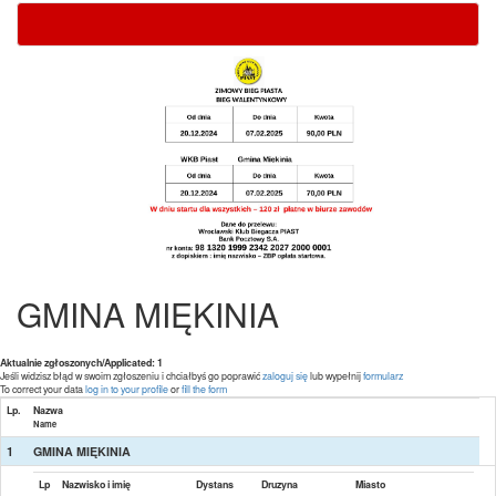
GMINA MIĘKINIA
Aktualnie zgłoszonych/Applicated: 1
Jeśli widzisz błąd w swoim zgłoszeniu i chciałbyś go poprawić
zaloguj się
lub wypełnij
formularz
To correct your data
log in to your profile
or
fill the form
Lp.
Nazwa
Name
1
GMINA MIĘKINIA
Lp
Nazwisko i imię
Dystans
Druzyna
Miasto