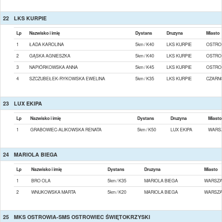
22
LKS KURPIE
Lp
Nazwisko i imię
Dystans
Druzyna
Miasto
1
ŁADA KAROLINA
5km / K40
LKS KURPIE
OSTRO
2
GĄSKA AGNIESZKA
5km / K40
LKS KURPIE
OSTRO
3
NAPIÓRKOWSKA ANNA
5km / K45
LKS KURPIE
OSTRO
4
SZCZUBEŁEK-RYKOWSKA EWELINA
5km / K35
LKS KURPIE
CZARN
23
LUX EKIPA
Lp
Nazwisko i imię
Dystans
Druzyna
Miasto
1
GRABOWIEC-ALIKOWSKA RENATA
5km / K50
LUX EKIPA
WARS
24
MARIOLA BIEGA
Lp
Nazwisko i imię
Dystans
Druzyna
Miasto
1
BRO OLA
5km / K35
MARIOLA BIEGA
WARSZ
2
WNUKOWSKA MARTA
5km / K20
MARIOLA BIEGA
WARSZ
25
MKS OSTROWIA-SMS OSTROWIEC ŚWIĘTOKRZYSKI