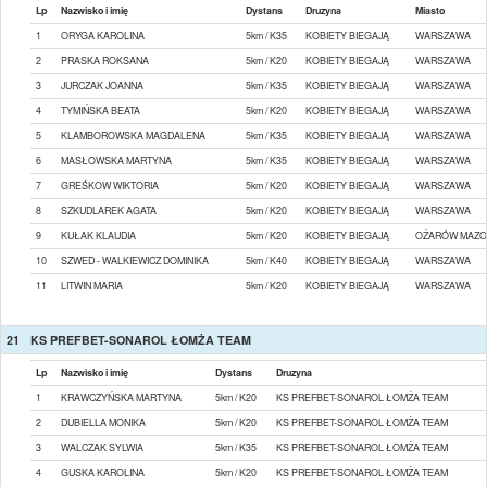
Lp
Nazwisko i imię
Dystans
Druzyna
Miasto
1
ORYGA KAROLINA
5km / K35
KOBIETY BIEGAJĄ
WARSZAWA
2
PRASKA ROKSANA
5km / K20
KOBIETY BIEGAJĄ
WARSZAWA
3
JURCZAK JOANNA
5km / K35
KOBIETY BIEGAJĄ
WARSZAWA
4
TYMIŃSKA BEATA
5km / K20
KOBIETY BIEGAJĄ
WARSZAWA
5
KLAMBOROWSKA MAGDALENA
5km / K35
KOBIETY BIEGAJĄ
WARSZAWA
6
MASŁOWSKA MARTYNA
5km / K35
KOBIETY BIEGAJĄ
WARSZAWA
7
GREŚKOW WIKTORIA
5km / K20
KOBIETY BIEGAJĄ
WARSZAWA
8
SZKUDLAREK AGATA
5km / K20
KOBIETY BIEGAJĄ
WARSZAWA
9
KUŁAK KLAUDIA
5km / K20
KOBIETY BIEGAJĄ
OŻARÓW MAZO
10
SZWED - WALKIEWICZ DOMINIKA
5km / K40
KOBIETY BIEGAJĄ
WARSZAWA
11
LITWIN MARIA
5km / K20
KOBIETY BIEGAJĄ
WARSZAWA
21
KS PREFBET-SONAROL ŁOMŻA TEAM
Lp
Nazwisko i imię
Dystans
Druzyna
1
KRAWCZYŃSKA MARTYNA
5km / K20
KS PREFBET-SONAROL ŁOMŻA TEAM
2
DUBIELLA MONIKA
5km / K20
KS PREFBET-SONAROL ŁOMŻA TEAM
3
WALCZAK SYLWIA
5km / K35
KS PREFBET-SONAROL ŁOMŻA TEAM
4
GUSKA KAROLINA
5km / K20
KS PREFBET-SONAROL ŁOMŻA TEAM