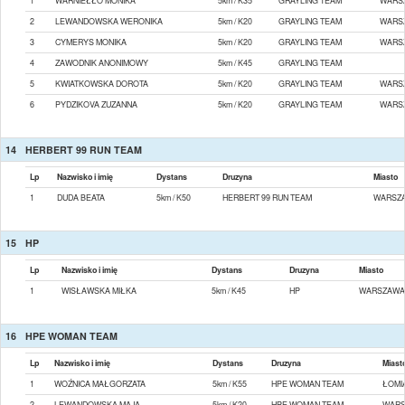
1
WARNIEŁŁO MONIKA
5km / K35
GRAYLING TEAM
WARS
2
LEWANDOWSKA WERONIKA
5km / K20
GRAYLING TEAM
WARS
3
CYMERYS MONIKA
5km / K20
GRAYLING TEAM
WARS
4
ZAWODNIK ANONIMOWY
5km / K45
GRAYLING TEAM
5
KWIATKOWSKA DOROTA
5km / K20
GRAYLING TEAM
WARS
6
PYDZIKOVA ZUZANNA
5km / K20
GRAYLING TEAM
WARS
14
HERBERT 99 RUN TEAM
Lp
Nazwisko i imię
Dystans
Druzyna
Miasto
1
DUDA BEATA
5km / K50
HERBERT 99 RUN TEAM
WARSZ
15
HP
Lp
Nazwisko i imię
Dystans
Druzyna
Miasto
1
WISŁAWSKA MIŁKA
5km / K45
HP
WARSZAWA
16
HPE WOMAN TEAM
Lp
Nazwisko i imię
Dystans
Druzyna
Miast
1
WOŹNICA MAŁGORZATA
5km / K55
HPE WOMAN TEAM
ŁOMI
2
LEWANDOWSKA MAJA
5km / K20
HPE WOMAN TEAM
WAR