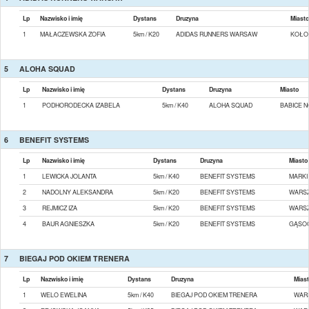
Lp
Nazwisko i imię
Dystans
Druzyna
Miasto
1
MAŁACZEWSKA ZOFIA
5km / K20
ADIDAS RUNNERS WARSAW
KOŁO
5
ALOHA SQUAD
Lp
Nazwisko i imię
Dystans
Druzyna
Miasto
1
PODHORODECKA IZABELA
5km / K40
ALOHA SQUAD
BABICE 
6
BENEFIT SYSTEMS
Lp
Nazwisko i imię
Dystans
Druzyna
Miasto
1
LEWICKA JOLANTA
5km / K40
BENEFIT SYSTEMS
MARKI
2
NADOLNY ALEKSANDRA
5km / K20
BENEFIT SYSTEMS
WARS
3
REJMICZ IZA
5km / K20
BENEFIT SYSTEMS
WARS
4
BAUR AGNIESZKA
5km / K20
BENEFIT SYSTEMS
GĄSOC
7
BIEGAJ POD OKIEM TRENERA
Lp
Nazwisko i imię
Dystans
Druzyna
Mias
1
WELO EWELINA
5km / K40
BIEGAJ POD OKIEM TRENERA
WAR