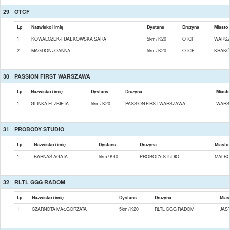
29
OTCF
Lp
Nazwisko i imię
Dystans
Druzyna
Miasto
1
KOWALCZUK-FIJAŁKOWSKA SARA
5km / K20
OTCF
WARS
2
MAGDOŃ JOANNA
5km / K20
OTCF
KRAK
30
PASSION FIRST WARSZAWA
Lp
Nazwisko i imię
Dystans
Druzyna
Miasto
1
GLINKA ELŻBIETA
5km / K20
PASSION FIRST WARSZAWA
WARS
31
PROBODY STUDIO
Lp
Nazwisko i imię
Dystans
Druzyna
Miasto
1
BARNAŚ AGATA
5km / K40
PROBODY STUDIO
MALB
32
RLTL GGG RADOM
Lp
Nazwisko i imię
Dystans
Druzyna
Mias
1
CZARNOTA MAŁGORZATA
5km / K20
RLTL GGG RADOM
JAS