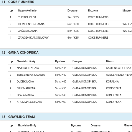
11
COKE RUNNERS
Lp
Nazwisko i imię
Dystans
Druzyna
Miasto
1
TURSKA OLGA
5km / K35
COKE RUNNERS
2
DEMIDENKO JOANNA
5km / K50
COKE RUNNERS
WARSZ
3
JAŃCZAK ANNA
5km / K35
COKE RUNNERS
WARSZ
4
ZAWODNIK ANONIMOWY
5km / K35
COKE RUNNERS
12
GMINA KONOPISKA
Lp
Nazwisko i imię
Dystans
Druzyna
Miasto
1
NAJNIGIER AGATA
5km / K45
GMINA KONOPISKA
KAMIENICA POLSKA
2
TERESIŃSKA JOLANTA
5km / K40
GMINA KONOPISKA
ALEKSANDRIA PIER
3
DUDEK ILONA
5km / K45
GMINA KONOPISKA
KOPALNIA
4
CIUK MARZENA
5km / K55
GMINA KONOPISKA
KONOPISKA
5
CZAJA MARTA
5km / K40
GMINA KONOPISKA
KONOPISKA
6
KRUK MAŁGORZATA
5km / K60
GMINA KONOPISKA
KONOPISKA
13
GRAYLING TEAM
Lp
Nazwisko i imię
Dystans
Druzyna
Miasto