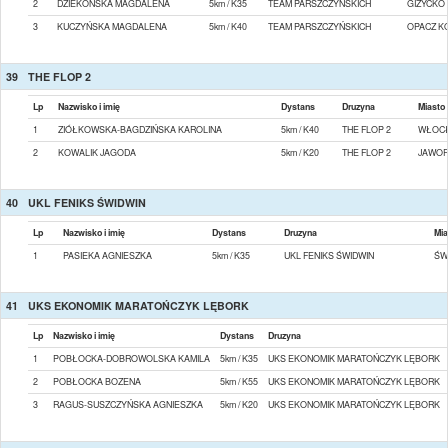
2
DZIEKOŃSKA MAGDALENA
5km / K35
TEAM PARSZCZYŃSKICH
GIŻYCKO
3
KUCZYŃSKA MAGDALENA
5km / K40
TEAM PARSZCZYŃSKICH
OPACZ K
39
THE FLOP 2
Lp
Nazwisko i imię
Dystans
Druzyna
Miasto
1
ZIÓŁKOWSKA-BAGDZIŃSKA KAROLINA
5km / K40
THE FLOP 2
WŁOC
2
KOWALIK JAGODA
5km / K20
THE FLOP 2
JAWO
40
UKL FENIKS ŚWIDWIN
Lp
Nazwisko i imię
Dystans
Druzyna
Mia
1
PASIEKA AGNIESZKA
5km / K35
UKL FENIKS ŚWIDWIN
ŚW
41
UKS EKONOMIK MARATOŃCZYK LĘBORK
Lp
Nazwisko i imię
Dystans
Druzyna
1
POBŁOCKA-DOBROWOLSKA KAMILA
5km / K35
UKS EKONOMIK MARATOŃCZYK LĘBORK
2
POBŁOCKA BOZENA
5km / K55
UKS EKONOMIK MARATOŃCZYK LĘBORK
3
RAGUS-SUSZCZYŃSKA AGNIESZKA
5km / K20
UKS EKONOMIK MARATOŃCZYK LĘBORK