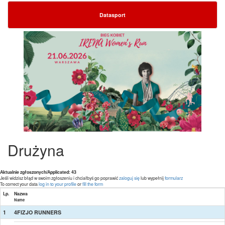
Datasport
Drużyna
Aktualnie zgłoszonych/Applicated: 43
Jeśli widzisz błąd w swoim zgłoszeniu i chciałbyś go poprawić
zaloguj się
lub wypełnij
formularz
To correct your data
log in to your profile
or
fill the form
Lp.
Nazwa
Name
1
4FIZJO RUNNERS