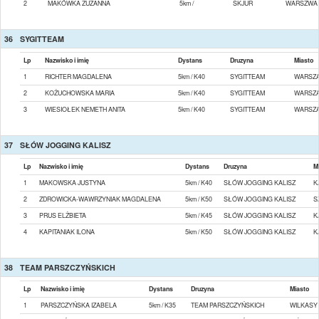
2
MAKÓWKA ZUZANNA
5km /
SKJUR
WARSZWA
36
SYGITTEAM
Lp
Nazwisko i imię
Dystans
Druzyna
Miasto
1
RICHTER MAGDALENA
5km / K40
SYGITTEAM
WARSZ
2
KOŻUCHOWSKA MARIA
5km / K40
SYGITTEAM
WARSZ
3
WIESIOŁEK NEMETH ANITA
5km / K40
SYGITTEAM
WARSZ
37
SŁÓW JOGGING KALISZ
Lp
Nazwisko i imię
Dystans
Druzyna
M
1
MAKOWSKA JUSTYNA
5km / K40
SŁÓW JOGGING KALISZ
K
2
ZDROWICKA-WAWRZYNIAK MAGDALENA
5km / K50
SŁÓW JOGGING KALISZ
S
3
PRUS ELŻBIETA
5km / K45
SŁÓW JOGGING KALISZ
K
4
KAPITANIAK ILONA
5km / K50
SŁÓW JOGGING KALISZ
K
38
TEAM PARSZCZYŃSKICH
Lp
Nazwisko i imię
Dystans
Druzyna
Miasto
1
PARSZCZYŃSKA IZABELA
5km / K35
TEAM PARSZCZYŃSKICH
WILKASY