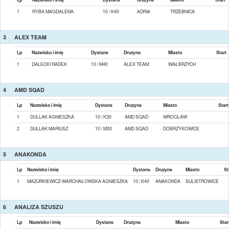
1
RYBA MAGDALENA
10 / K40
ADRIA
TRZEBNICA
3
ALEX TEAM
Lp
Nazwisko i imię
Dystans
Druzyna
Miasto
Start
1
DALECKI RADEK
10 / M40
ALEX TEAM
WAŁBRZYCH
4
AMD SQAD
Lp
Nazwisko i imię
Dystans
Druzyna
Miasto
Start
1
DULLAK AGNIESZKA
10 / K30
AMD SQAD
WROCŁAW
2
DULLAK MARIUSZ
10 / M30
AMD SQAD
DOBRZYKOWICE
5
ANAKONDA
Lp
Nazwisko i imię
Dystans
Druzyna
Miasto
St
1
MAZURKIEWICZ-WARCHAŁOWSKA AGNIESZKA
10 / K40
ANAKONDA
SULISTROWICE
6
ANALIZA SZUSZU
Lp
Nazwisko i imię
Dystans
Druzyna
Miasto
Star