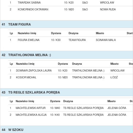
1
TWARDAK SABINA
10 / K20
S&O
WROCŁAW
2
KOMORNICKI OKTAWIAN
10 / M20
S&O
NOWA RUDA
41
TEAM FIGURA
Lp
Nazwisko i imię
Dystans
Druzyna
Miasto
Start
1
FIGURA EWELINA
10 / K30
TEAM FIGURA
SCINAWA MAŁA
42
TRIATHLONOWA MELINA :)
Lp
Nazwisko i imię
Dystans
Druzyna
Miasto
Sta
1
DOWNAR-ZAPOLSKA LAURA
10 / K20
TRIATHLONOWA MELINA :)
WROCŁAW
2
KOSIOR MICHAŁ
10 / M20
TRIATHLONOWA MELINA :)
ŁÓDŹ
43
TS REGLE SZKLARSKA PORĘBA
Lp
Nazwisko i imię
Dystans
Druzyna
Miasto
St
1
MACHTELEWSKI ARTUR
10 / M40
TS REGLE SZKLARSKA PORĘBA
JELENIA GÓRA
2
MACHTELEWSKA ALICJA
10 / K40
TS REGLE SZKLARSKA PORĘBA
JELENIA GÓRA
44
W SZOKU