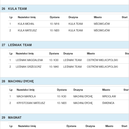
26
KULA TEAM
Lp
Nazwisko i imię
Dystans
Druzyna
Miasto
Start
1
KULA MICHAŁ
10 / M16
KULA TEAM
MŚCIWOJÓW
2
KULA MATEUSZ
10 / M20
KULA TEAM
MŚCIWOJÓW
27
LEŚNIAK TEAM
Lp
Nazwisko i imię
Dystans
Druzyna
Miasto
Sta
1
LEŚNIAK MAGDALENA
10 / K30
LEŚNIAK TEAM
OSTRÓW WIELKOPOLSKI
2
LEŚNIAK GRZEGORZ
10 / M40
LEŚNIAK TEAM
OSTRÓW WIELKOPOLSKI
28
MACHNIJ DYCHĘ
Lp
Nazwisko i imię
Dystans
Druzyna
Miasto
Star
1
MACH MARIOLA
10 / K30
MACHNIJ DYCHĘ
WROCŁAW
2
KRYSTOSIAK MATEUSZ
10 / M20
MACHNIJ DYCHĘ
ŚWIDNICA
29
MAGNAT
Lp
Nazwisko i imię
Dystans
Druzyna
Miasto
Start