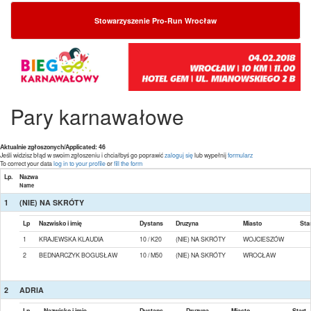
Stowarzyszenie Pro-Run Wrocław
Pary karnawałowe
Aktualnie zgłoszonych/Applicated: 46
Jeśli widzisz błąd w swoim zgłoszeniu i chciałbyś go poprawić
zaloguj się
lub wypełnij
formularz
To correct your data
log in to your profile
or
fill the form
Lp.
Nazwa
Name
1
(NIE) NA SKRÓTY
Lp
Nazwisko i imię
Dystans
Druzyna
Miasto
Star
1
KRAJEWSKA KLAUDIA
10 / K20
(NIE) NA SKRÓTY
WOJCIESZÓW
2
BEDNARCZYK BOGUSŁAW
10 / M50
(NIE) NA SKRÓTY
WROCŁAW
2
ADRIA
Lp
Nazwisko i imię
Dystans
Druzyna
Miasto
Start