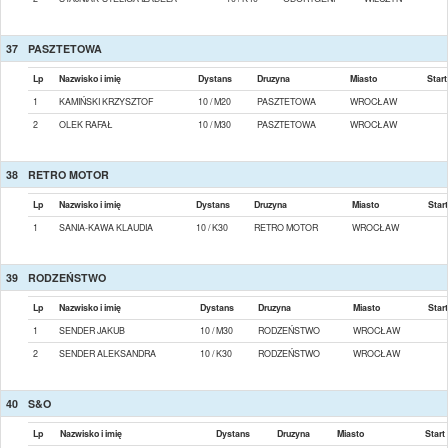
37
PASZTETOWA
Lp
Nazwisko i imię
Dystans
Druzyna
Miasto
Start
1
KAMIŃSKI KRZYSZTOF
10 / M20
PASZTETOWA
WROCŁAW
2
OLEK RAFAŁ
10 / M30
PASZTETOWA
WROCŁAW
38
RETRO MOTOR
Lp
Nazwisko i imię
Dystans
Druzyna
Miasto
Start
1
SANIA-KAWA KLAUDIA
10 / K30
RETRO MOTOR
WROCŁAW
39
RODZEŃSTWO
Lp
Nazwisko i imię
Dystans
Druzyna
Miasto
Start
1
SENDER JAKUB
10 / M30
RODZEŃSTWO
WROCŁAW
2
SENDER ALEKSANDRA
10 / K30
RODZEŃSTWO
WROCŁAW
40
S&O
Lp
Nazwisko i imię
Dystans
Druzyna
Miasto
Start