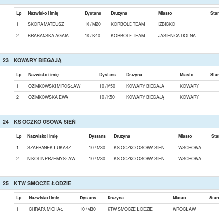
Lp
Nazwisko i imię
Dystans
Druzyna
Miasto
Star
1
SKÓRA MATEUSZ
10 / M20
KORBOLE TEAM
IZBICKO
2
BRABAŃSKA AGATA
10 / K40
KORBOLE TEAM
JASIENICA DOLNA
23
KOWARY BIEGAJĄ
Lp
Nazwisko i imię
Dystans
Druzyna
Miasto
Star
1
OZIMKOWSKI MIROSŁAW
10 / M50
KOWARY BIEGAJĄ
KOWARY
2
OZIMKOWSKA EWA
10 / K50
KOWARY BIEGAJĄ
KOWARY
24
KS OCZKO OSOWA SIEŃ
Lp
Nazwisko i imię
Dystans
Druzyna
Miasto
Star
1
SZAFRANEK ŁUKASZ
10 / M30
KS OCZKO OSOWA SIEŃ
WSCHOWA
2
NIKOLIN PRZEMYSŁAW
10 / M30
KS OCZKO OSOWA SIEŃ
WSCHOWA
25
KTW SMOCZE ŁODZIE
Lp
Nazwisko i imię
Dystans
Druzyna
Miasto
Start
1
CHRAPA MICHAŁ
10 / M30
KTW SMOCZE ŁODZIE
WROCŁAW