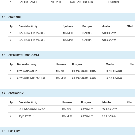
1
BAROS DANIEL
10 / M20
FALSTART RUDNIKI
RUDNIKI
15
GARNKI
Lp
Nazwisko i imię
Dystans
Druzyna
Miasto
Start
1
GARNCAREK MACIEJ
10 / M50
GARNKI
WROCŁAW
2
GARNCAREK MACIEJ
10 / M50
GARNKI
WROCŁAW
16
GEMUSTUDIO.COM
Lp
Nazwisko i imię
Dystans
Druzyna
Miasto
Star
1
OWSIANA ANITA
10 / K30
GEMUSTUDIO.COM
OPORÓWKO
2
OWSIANY KRZYSZTOF
10 / M30
GEMUSTUDIO.COM
OPORÓWKO
17
GWIAZDY
Lp
Nazwisko i imię
Dystans
Druzyna
Miasto
Start
1
OLEKSA AGNIESZKA
10 / K20
GWIAZDY
WROCŁAW
2
TĄTA PAWEŁ
10 / M20
GWIAZDY
OLEŚNICA
18
GŁĄBY