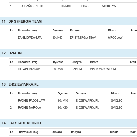
1
TURBAŃSKI PIOTR
10 / M30
BRAK
WROCŁAW
11
DP SYNERGIA TEAM
Lp
Nazwisko i imię
Dystans
Druzyna
Miasto
Start
1
DANIŁÓW DANUTA
10 / K40
DP SYNERGIA TEAM
WROCŁAW
12
DZIADKI
Lp
Nazwisko i imię
Dystans
Druzyna
Miasto
Start
1
NIEWIŃSKI ADAM
10 / M20
DZIADKI
MIŃSK MAZOWIECKI
13
E-DZIEWIARKA.PL
Lp
Nazwisko i imię
Dystans
Druzyna
Miasto
Start
1
RYCHEL RADOSŁAW
10 / M40
E-DZIEWIARKA.PL
SMOLEC
2
RYCHEL MARIOLA
10 / K40
E-DZIEWIARKA.PL
SMOLEC
14
FALSTART RUDNIKI
Lp
Nazwisko i imię
Dystans
Druzyna
Miasto
Start