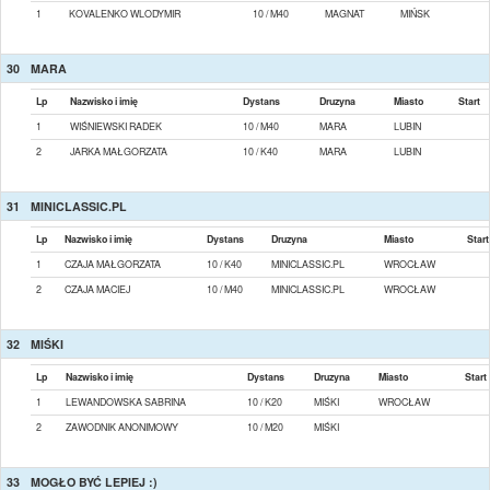
1
KOVALENKO WLODYMIR
10 / M40
MAGNAT
MIŃSK
30
MARA
Lp
Nazwisko i imię
Dystans
Druzyna
Miasto
Start
1
WIŚNIEWSKI RADEK
10 / M40
MARA
LUBIN
2
JARKA MAŁGORZATA
10 / K40
MARA
LUBIN
31
MINICLASSIC.PL
Lp
Nazwisko i imię
Dystans
Druzyna
Miasto
Start
1
CZAJA MAŁGORZATA
10 / K40
MINICLASSIC.PL
WROCŁAW
2
CZAJA MACIEJ
10 / M40
MINICLASSIC.PL
WROCŁAW
32
MIŚKI
Lp
Nazwisko i imię
Dystans
Druzyna
Miasto
Start
1
LEWANDOWSKA SABRINA
10 / K20
MIŚKI
WROCŁAW
2
ZAWODNIK ANONIMOWY
10 / M20
MIŚKI
33
MOGŁO BYĆ LEPIEJ :)