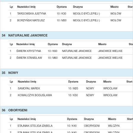
Lp
Nazwisko i imię
Dystans
Druzyna
Miasto
Star
1
TARGOWSKA JUSTYNA
10 / K30
MOGŁO BYĆ LEPIEJ :)
WOŁÓW
2
BORZYŃSKI MATEUSZ
10 / M30
MOGŁO BYĆ LEPIEJ :)
WOŁÓW
34
NATURALNIE JANOWICE
Lp
Nazwisko i imię
Dystans
Druzyna
Miasto
Sta
1
ŚWIERK KRYSTYNA
10 / K60
NATURALNIE JANOWICE
JANOWICE WIELKIE
2
ŚWIERK STANISŁAW
10 / M60
NATURALNIE JANOWICE
JANOWICE WIELKIE
35
NOWY
Lp
Nazwisko i imię
Dystans
Druzyna
Miasto
Start
1
SAMOFAŁ MAREK
10 / M20
NOWY
WROCŁAW
2
KOWALCZYK BOGUSŁAWA
10 / K50
NOWY
WROCŁAW
36
OBORYGENI
Lp
Nazwisko i imię
Dystans
Druzyna
Miasto
Start
1
STAJNIAK-STELIGA IZABELA
10 / K40
OBORYGENI
WILCZYN
2
STAJNIAK-STELIGA IZABELA
10 / K40
OBORYGENI
WILCZYN