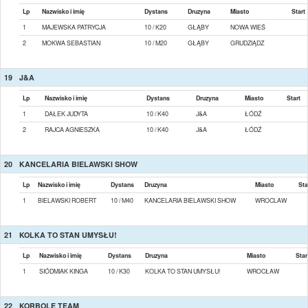
Lp
Nazwisko i imię
Dystans
Druzyna
Miasto
Start
1
MAJEWSKA PATRYCJA
10 / K20
GŁĄBY
NOWA WIEŚ
2
MOKWA SEBASTIAN
10 / M20
GŁĄBY
GRUDZIĄDZ
19
J&A
Lp
Nazwisko i imię
Dystans
Druzyna
Miasto
Start
1
DAŁEK JUDYTA
10 / K40
J&A
ŁÓDŹ
2
RAJCA AGNIESZKA
10 / K40
J&A
ŁÓDŹ
20
KANCELARIA BIELAWSKI SHOW
Lp
Nazwisko i imię
Dystans
Druzyna
Miasto
Sta
1
BIELAWSKI ROBERT
10 / M40
KANCELARIA BIELAWSKI SHOW
WROCLAW
21
KOLKA TO STAN UMYSŁU!
Lp
Nazwisko i imię
Dystans
Druzyna
Miasto
Star
1
SIÓDMIAK KINGA
10 / K30
KOLKA TO STAN UMYSŁU!
WROCŁAW
22
KORBOLE TEAM