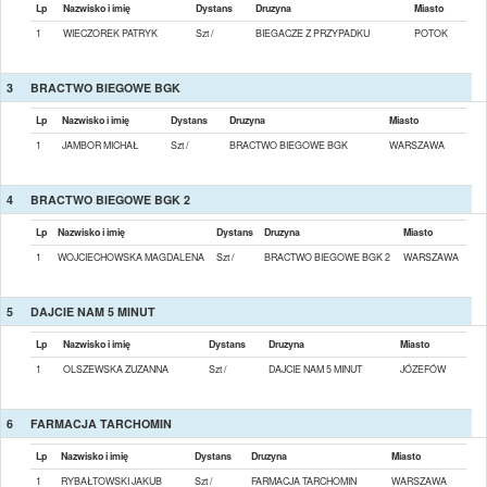
Lp
Nazwisko i imię
Dystans
Druzyna
Miasto
1
WIECZOREK PATRYK
Szt /
BIEGACZE Z PRZYPADKU
POTOK
3
BRACTWO BIEGOWE BGK
Lp
Nazwisko i imię
Dystans
Druzyna
Miasto
1
JAMBOR MICHAŁ
Szt /
BRACTWO BIEGOWE BGK
WARSZAWA
4
BRACTWO BIEGOWE BGK 2
Lp
Nazwisko i imię
Dystans
Druzyna
Miasto
1
WOJCIECHOWSKA MAGDALENA
Szt /
BRACTWO BIEGOWE BGK 2
WARSZAWA
5
DAJCIE NAM 5 MINUT
Lp
Nazwisko i imię
Dystans
Druzyna
Miasto
1
OLSZEWSKA ZUZANNA
Szt /
DAJCIE NAM 5 MINUT
JÓZEFÓW
6
FARMACJA TARCHOMIN
Lp
Nazwisko i imię
Dystans
Druzyna
Miasto
1
RYBAŁTOWSKI JAKUB
Szt /
FARMACJA TARCHOMIN
WARSZAWA