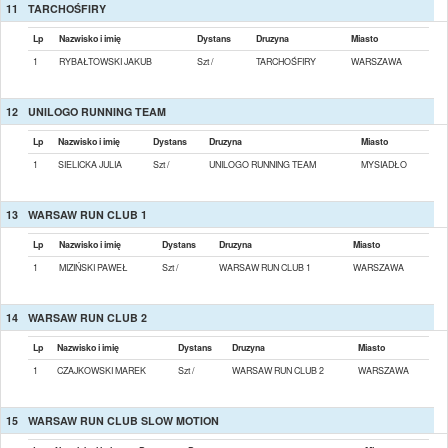
11
TARCHOŚFIRY
Lp
Nazwisko i imię
Dystans
Druzyna
Miasto
1
RYBAŁTOWSKI JAKUB
Szt /
TARCHOŚFIRY
WARSZAWA
12
UNILOGO RUNNING TEAM
Lp
Nazwisko i imię
Dystans
Druzyna
Miasto
1
SIELICKA JULIA
Szt /
UNILOGO RUNNING TEAM
MYSIADŁO
13
WARSAW RUN CLUB 1
Lp
Nazwisko i imię
Dystans
Druzyna
Miasto
1
MIZIŃSKI PAWEŁ
Szt /
WARSAW RUN CLUB 1
WARSZAWA
14
WARSAW RUN CLUB 2
Lp
Nazwisko i imię
Dystans
Druzyna
Miasto
1
CZAJKOWSKI MAREK
Szt /
WARSAW RUN CLUB 2
WARSZAWA
15
WARSAW RUN CLUB SLOW MOTION