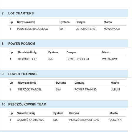
7
LOT CHARTERS
Lp
Nazwisko i imię
Dystans
Druzyna
Miasto
1
PODBIELSKI RADOSŁAW
Szt /
LOT CHARTERS
NOWA WOLA
8
POWER POGROM
Lp
Nazwisko i imię
Dystans
Druzyna
Miasto
1
CICHOCKI FILIP
Szt /
POWER POGROM
WARSZAWA
9
POWER TRAINING
Lp
Nazwisko i imię
Dystans
Druzyna
Miasto
1
MIERZICKI MARCEL
Szt /
POWER TRAINING
LUBLIN
10
PSZCZÓŁKOWSKI TEAM
Lp
Nazwisko i imię
Dystans
Druzyna
Miasto
1
GAWRYŚ KATARZYNA
Szt /
PSZCZÓŁKOWSKI TEAM
OLSZTYN