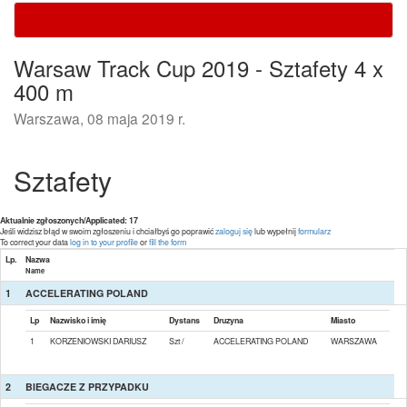
Warsaw Track Cup 2019 - Sztafety 4 x
400 m
Warszawa, 08 maja 2019 r.
Sztafety
Aktualnie zgłoszonych/Applicated: 17
Jeśli widzisz błąd w swoim zgłoszeniu i chciałbyś go poprawić
zaloguj się
lub wypełnij
formularz
To correct your data
log in to your profile
or
fill the form
Lp.
Nazwa
Name
1
ACCELERATING POLAND
Lp
Nazwisko i imię
Dystans
Druzyna
Miasto
1
KORZENIOWSKI DARIUSZ
Szt /
ACCELERATING POLAND
WARSZAWA
2
BIEGACZE Z PRZYPADKU