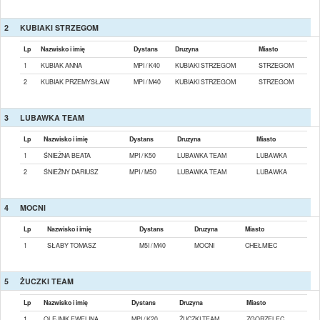
2
KUBIAKI STRZEGOM
Lp
Nazwisko i imię
Dystans
Druzyna
Miasto
1
KUBIAK ANNA
MPI / K40
KUBIAKI STRZEGOM
STRZEGOM
2
KUBIAK PRZEMYSŁAW
MPI / M40
KUBIAKI STRZEGOM
STRZEGOM
3
LUBAWKA TEAM
Lp
Nazwisko i imię
Dystans
Druzyna
Miasto
1
ŚNIEŻNA BEATA
MPI / K50
LUBAWKA TEAM
LUBAWKA
2
ŚNIEŻNY DARIUSZ
MPI / M50
LUBAWKA TEAM
LUBAWKA
4
MOCNI
Lp
Nazwisko i imię
Dystans
Druzyna
Miasto
1
SŁABY TOMASZ
M5I / M40
MOCNI
CHEŁMIEC
5
ŻUCZKI TEAM
Lp
Nazwisko i imię
Dystans
Druzyna
Miasto
1
OLEJNIK EWELINA
MPI / K20
ŻUCZKI TEAM
ZGORZELEC