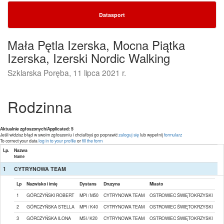
Datasport
Mała Pętla Izerska, Mocna Piątka
Izerska, Izerski Nordic Walking
Szklarska Poręba, 11 lipca 2021 r.
Rodzinna
Aktualnie zgłoszonych/Applicated: 5
Jeśli widzisz błąd w swoim zgłoszeniu i chciałbyś go poprawić
zaloguj się
lub wypełnij
formularz
To correct your data
log in to your profile
or
fill the form
Lp.
Nazwa
Name
1
CYTRYNOWA TEAM
Lp
Nazwisko i imię
Dystans
Druzyna
Miasto
1
GÓRCZYŃSKI ROBERT
MPI / M50
CYTRYNOWA TEAM
OSTROWIEC ŚWIĘTOKRZYSKI
2
GÓRCZYŃSKA STELLA
MPI / K40
CYTRYNOWA TEAM
OSTROWIEC ŚWIĘTOKRZYSKI
3
GÓRCZYŃSKA ILONA
M5I / K20
CYTRYNOWA TEAM
OSTROWIEC ŚWIĘTOKRZYSKI