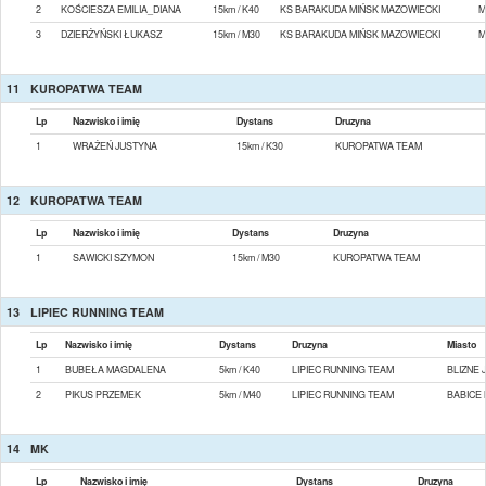
2
KOŚCIESZA EMILIA_DIANA
15km / K40
KS BARAKUDA MIŃSK MAZOWIECKI
M
3
DZIERŻYŃSKI ŁUKASZ
15km / M30
KS BARAKUDA MIŃSK MAZOWIECKI
M
11
KUROPATWA TEAM
Lp
Nazwisko i imię
Dystans
Druzyna
1
WRAŻEŃ JUSTYNA
15km / K30
KUROPATWA TEAM
12
KUROPATWA TEAM
Lp
Nazwisko i imię
Dystans
Druzyna
1
SAWICKI SZYMON
15km / M30
KUROPATWA TEAM
13
LIPIEC RUNNING TEAM
Lp
Nazwisko i imię
Dystans
Druzyna
Miasto
1
BUBEŁA MAGDALENA
5km / K40
LIPIEC RUNNING TEAM
BLIZNE 
2
PIKUS PRZEMEK
5km / M40
LIPIEC RUNNING TEAM
BABICE
14
MK
Lp
Nazwisko i imię
Dystans
Druzyna