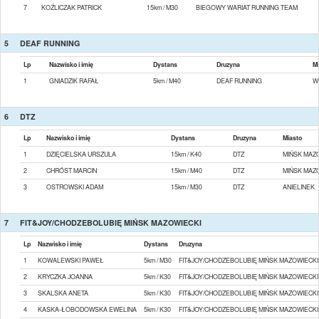
7
KOŹLICZAK PATRICK
15km / M30
BIEGOWY WARIAT RUNNING TEAM
5
DEAF RUNNING
Lp
Nazwisko i imię
Dystans
Druzyna
Mi
1
GNIADZIK RAFAŁ
5km / M40
DEAF RUNNING
W
6
DTZ
Lp
Nazwisko i imię
Dystans
Druzyna
Miasto
1
DZIĘCIELSKA URSZULA
15km / K40
DTZ
MIŃSK MAZ
2
CHRÓST MARCIN
15km / M40
DTZ
MIŃSK MAZ
3
OSTROWSKI ADAM
15km / M30
DTZ
ANIELINEK
7
FIT&JOY/CHODZEBOLUBIĘ MIŃSK MAZOWIECKI
Lp
Nazwisko i imię
Dystans
Druzyna
1
KOWALEWSKI PAWEŁ
5km / M30
FIT&JOY/CHODZEBOLUBIĘ MIŃSK MAZOWIECKI
2
KRYCZKA JOANNA
5km / K30
FIT&JOY/CHODZEBOLUBIĘ MIŃSK MAZOWIECKI
3
SKALSKA ANETA
5km / K30
FIT&JOY/CHODZEBOLUBIĘ MIŃSK MAZOWIECKI
4
KASKA-ŁOBODOWSKA EWELINA
5km / K30
FIT&JOY/CHODZEBOLUBIĘ MIŃSK MAZOWIECKI