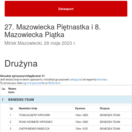
Datasport
27. Mazowiecka Piętnastka i 8.
Mazowiecka Piątka
Mińsk Mazowiecki, 28 maja 2023 r.
Drużyna
Aktualnie zgłoszonych/Applicated: 31
Jeśli widzisz błąd w swoim zgłoszeniu i chciałbyś go poprawić
zaloguj się
lub wypełnij
formularz
To correct your data
log in to your profile
or
fill the form
Lp.
Nazwa
Name
1
BENEDEK-TEAM
Lp
Nazwisko i imię
Dystans
Druzyna
1
TONUI ALBERT KIPKORIR
15km / M20
BENEDEK-TEAM
2
RONO KENNEDY KIPKEMOI
15km / M30
BENEDEK-TEAM
3
CHEPKWEMOI RABECCA
15km / K20
BENEDEK-TEAM