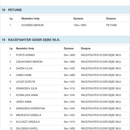
18
PETUNIE
Lp
Nazwisko i imię
Dystans
Druzyna
1
KOSIŃSKI MARCIN
15km / M30
PETUNIE
19
RACEFIGHTER GOSIR DĘBE WLK.
Lp
Nazwisko i imię
Dystans
Druzyna
1
FORYŚ ADRIAN
5km / M30
RACEFIGHTER GOSIR DĘBE WLK.
2
CZAJKOWSKI MARCIN
5km / M30
RACEFIGHTER GOSIR DĘBE WLK.
3
GAZDA OLGA
5km / K30
RACEFIGHTER GOSIR DĘBE WLK.
4
ONISK KAMIL
5km / M30
RACEFIGHTER GOSIR DĘBE WLK.
5
LEGAT DOROTA
5km / K30
RACEFIGHTER GOSIR DĘBE WLK.
6
ZAWADZKA JULIA
5km / K16
RACEFIGHTER GOSIR DĘBE WLK.
7
KOWALSKA ANNA
5km / K40
RACEFIGHTER GOSIR DĘBE WLK.
8
JAREK ANNA
5km / K40
RACEFIGHTER GOSIR DĘBE WLK.
9
ZAWADZKA KATARZYNA
5km / K40
RACEFIGHTER GOSIR DĘBE WLK.
10
WIERCIOCH IZABELA
5km / K20
RACEFIGHTER GOSIR DĘBE WLK.
11
KOLASZT URSZULA
5km / K16
RACEFIGHTER GOSIR DĘBE WLK.
12
ZALEWSKI KAROL
5km / M30
RACEFIGHTER GOSIR DĘBE WLK.