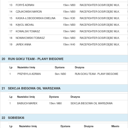
13
FORYŚ ADRIAN
15km / M30
RACEFIGHTER GOSIR DĘBE WLK.
14
CZAJKOWSKI MARCIN
15km / M30
RACEFIGHTER GOSIR DĘBE WLK.
15
KASKA-ŁOBODOWSKA EWELINA
15km / K30
RACEFIGHTER GOSIR DĘBE WLK.
16
KĄKOL MICHAŁ
15km / M30
RACEFIGHTER GOSIR DĘBE WLK.
17
KOWALSKI TOMASZ
15km / M40
RACEFIGHTER GOSIR DĘBE WLK.
18
NOWAKOWSKI TOBIASZ
15km / M30
RACEFIGHTER GOSIR DĘBE WLK.
19
JAREK ANNA
15km / K40
RACEFIGHTER GOSIR DĘBE WLK.
20
RUN GOKU TEAM - PLANY BIEGOWE
Lp
Nazwisko i imię
Dystans
Druzyna
1
PRZYBYŁA ADRIAN
5km / M30
RUN GOKU TEAM - PLANY BIEGOWE
21
SEKCJA BIEGOWA OIL WARSZAWA
Lp
Nazwisko i imię
Dystans
Druzyna
1
BABIUCH MAREK
15km / M60
SEKCJA BIEGOWA OIL WARSZAWA
22
SOBIESKI6
Lp
Nazwisko i imię
Dystans
Druzyna
Miasto