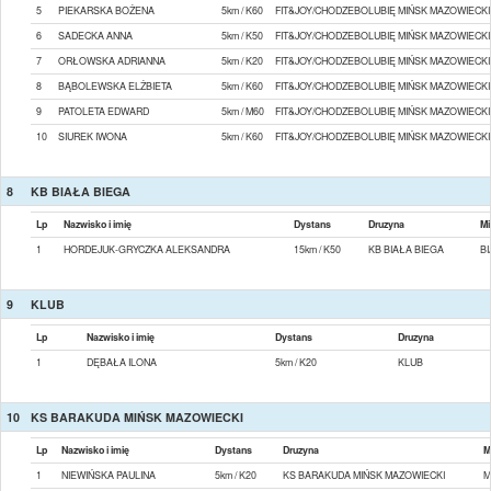
5
PIEKARSKA BOŻENA
5km / K60
FIT&JOY/CHODZEBOLUBIĘ MIŃSK MAZOWIECKI
6
SADECKA ANNA
5km / K50
FIT&JOY/CHODZEBOLUBIĘ MIŃSK MAZOWIECKI
7
ORŁOWSKA ADRIANNA
5km / K20
FIT&JOY/CHODZEBOLUBIĘ MIŃSK MAZOWIECKI
8
BĄBOLEWSKA ELŻBIETA
5km / K60
FIT&JOY/CHODZEBOLUBIĘ MIŃSK MAZOWIECKI
9
PATOLETA EDWARD
5km / M60
FIT&JOY/CHODZEBOLUBIĘ MIŃSK MAZOWIECKI
10
SIUREK IWONA
5km / K60
FIT&JOY/CHODZEBOLUBIĘ MIŃSK MAZOWIECKI
8
KB BIAŁA BIEGA
Lp
Nazwisko i imię
Dystans
Druzyna
Mi
1
HORDEJUK-GRYCZKA ALEKSANDRA
15km / K50
KB BIAŁA BIEGA
B
9
KLUB
Lp
Nazwisko i imię
Dystans
Druzyna
1
DĘBAŁA ILONA
5km / K20
KLUB
10
KS BARAKUDA MIŃSK MAZOWIECKI
Lp
Nazwisko i imię
Dystans
Druzyna
M
1
NIEWIŃSKA PAULINA
5km / K20
KS BARAKUDA MIŃSK MAZOWIECKI
M