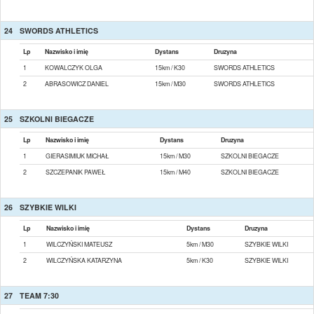
24
SWORDS ATHLETICS
Lp
Nazwisko i imię
Dystans
Druzyna
1
KOWALCZYK OLGA
15km / K30
SWORDS ATHLETICS
2
ABRASOWICZ DANIEL
15km / M30
SWORDS ATHLETICS
25
SZKOLNI BIEGACZE
Lp
Nazwisko i imię
Dystans
Druzyna
1
GIERASIMIUK MICHAŁ
15km / M30
SZKOLNI BIEGACZE
2
SZCZEPANIK PAWEŁ
15km / M40
SZKOLNI BIEGACZE
26
SZYBKIE WILKI
Lp
Nazwisko i imię
Dystans
Druzyna
1
WILCZYŃSKI MATEUSZ
5km / M30
SZYBKIE WILKI
2
WILCZYŃSKA KATARZYNA
5km / K30
SZYBKIE WILKI
27
TEAM 7:30