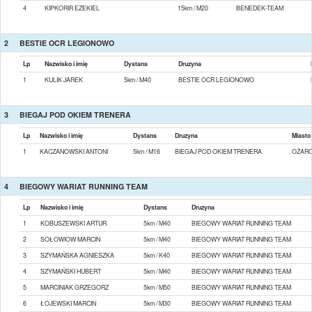
4
KIPKORIR EZEKIEL
15km / M20
BENEDEK-TEAM
2
BESTIE OCR LEGIONOWO
Lp
Nazwisko i imię
Dystans
Druzyna
1
KULIK JAREK
5km / M40
BESTIE OCR LEGIONOWO
3
BIEGAJ POD OKIEM TRENERA
Lp
Nazwisko i imię
Dystans
Druzyna
Miasto
1
KACZANOWSKI ANTONI
5km / M16
BIEGAJ POD OKIEM TRENERA
OŻARÓ
4
BIEGOWY WARIAT RUNNING TEAM
Lp
Nazwisko i imię
Dystans
Druzyna
1
KOBUSZEWSKI ARTUR
5km / M40
BIEGOWY WARIAT RUNNING TEAM
2
SOŁOWIOW MARCIN
5km / M40
BIEGOWY WARIAT RUNNING TEAM
3
SZYMAŃSKA AGNIESZKA
5km / K40
BIEGOWY WARIAT RUNNING TEAM
4
SZYMAŃSKI HUBERT
5km / M40
BIEGOWY WARIAT RUNNING TEAM
5
MARCINIAK GRZEGORZ
5km / M50
BIEGOWY WARIAT RUNNING TEAM
6
ŁOJEWSKI MARCIN
5km / M30
BIEGOWY WARIAT RUNNING TEAM