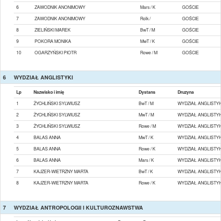
6
ZAWODNIK ANONIMOWY
Mars / K
GOŚCIE
7
ZAWODNIK ANONIMOWY
Rolk /
GOŚCIE
8
ZIELIŃSKI MAREK
BwT / M
GOŚCIE
9
POKORA MONIKA
MwT / K
GOŚCIE
10
OGARZYŃSKI PIOTR
Rowe / M
GOŚCIE
6
WYDZIAŁ ANGLISTYKI
Lp
Nazwisko i imię
Dystans
Druzyna
1
ŻYCHLIŃSKI SYLWIUSZ
BwT / M
WYDZIAŁ ANGLISTYK
2
ŻYCHLIŃSKI SYLWIUSZ
MwT / M
WYDZIAŁ ANGLISTYK
3
ŻYCHLIŃSKI SYLWIUSZ
Rowe / M
WYDZIAŁ ANGLISTYK
4
BALAS ANNA
MwT / K
WYDZIAŁ ANGLISTYK
5
BALAS ANNA
Rowe / K
WYDZIAŁ ANGLISTYK
6
BALAS ANNA
Mars / K
WYDZIAŁ ANGLISTYK
7
KAJZER-WIETRZNY MARTA
BwT / K
WYDZIAŁ ANGLISTYK
8
KAJZER-WIETRZNY MARTA
Rowe / K
WYDZIAŁ ANGLISTYK
7
WYDZIAŁ ANTROPOLOGII I KULTUROZNAWSTWA