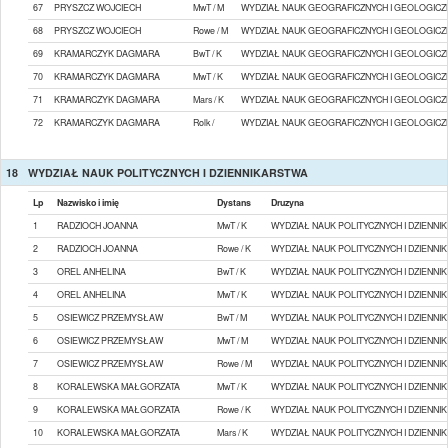
67
PRYSZCZ WOJCIECH
MwT / M
WYDZIAŁ NAUK GEOGRAFICZNYCH I GEOLOGICZ
68
PRYSZCZ WOJCIECH
Rowe / M
WYDZIAŁ NAUK GEOGRAFICZNYCH I GEOLOGICZ
69
KRAMARCZYK DAGMARA
BwT / K
WYDZIAŁ NAUK GEOGRAFICZNYCH I GEOLOGICZ
70
KRAMARCZYK DAGMARA
MwT / K
WYDZIAŁ NAUK GEOGRAFICZNYCH I GEOLOGICZ
71
KRAMARCZYK DAGMARA
Mars / K
WYDZIAŁ NAUK GEOGRAFICZNYCH I GEOLOGICZ
72
KRAMARCZYK DAGMARA
Rolk /
WYDZIAŁ NAUK GEOGRAFICZNYCH I GEOLOGICZ
18
WYDZIAŁ NAUK POLITYCZNYCH I DZIENNIKARSTWA
Lp
Nazwisko i imię
Dystans
Druzyna
1
RADZIOCH JOANNA
MwT / K
WYDZIAŁ NAUK POLITYCZNYCH I DZIENN
2
RADZIOCH JOANNA
Rowe / K
WYDZIAŁ NAUK POLITYCZNYCH I DZIENN
3
OREL ANHELINA
BwT / K
WYDZIAŁ NAUK POLITYCZNYCH I DZIENN
4
OREL ANHELINA
MwT / K
WYDZIAŁ NAUK POLITYCZNYCH I DZIENN
5
OSIEWICZ PRZEMYSŁAW
BwT / M
WYDZIAŁ NAUK POLITYCZNYCH I DZIENN
6
OSIEWICZ PRZEMYSŁAW
MwT / M
WYDZIAŁ NAUK POLITYCZNYCH I DZIENN
7
OSIEWICZ PRZEMYSŁAW
Rowe / M
WYDZIAŁ NAUK POLITYCZNYCH I DZIENN
8
KORALEWSKA MAŁGORZATA
MwT / K
WYDZIAŁ NAUK POLITYCZNYCH I DZIENN
9
KORALEWSKA MAŁGORZATA
Rowe / K
WYDZIAŁ NAUK POLITYCZNYCH I DZIENN
10
KORALEWSKA MAŁGORZATA
Mars / K
WYDZIAŁ NAUK POLITYCZNYCH I DZIENN