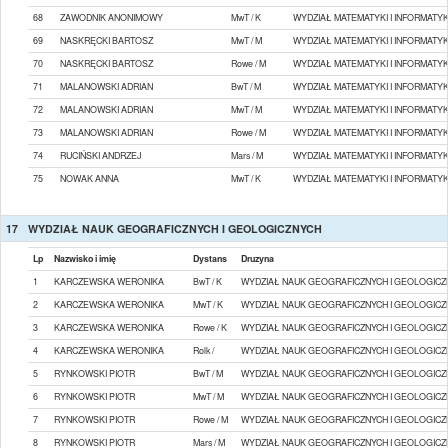
68
ZAWODNIK ANONIMOWY
MwT / K
WYDZIAŁ MATEMATYKI I INFORMATYK
69
NASKRĘCKI BARTOSZ
MwT / M
WYDZIAŁ MATEMATYKI I INFORMATYK
70
NASKRĘCKI BARTOSZ
Rowe / M
WYDZIAŁ MATEMATYKI I INFORMATYK
71
MALANOWSKI ADRIAN
BwT / M
WYDZIAŁ MATEMATYKI I INFORMATYK
72
MALANOWSKI ADRIAN
MwT / M
WYDZIAŁ MATEMATYKI I INFORMATYK
73
MALANOWSKI ADRIAN
Rowe / M
WYDZIAŁ MATEMATYKI I INFORMATYK
74
RUCIŃSKI ANDRZEJ
Mars / M
WYDZIAŁ MATEMATYKI I INFORMATYK
75
NOWAK ANNA
MwT / K
WYDZIAŁ MATEMATYKI I INFORMATYK
17
WYDZIAŁ NAUK GEOGRAFICZNYCH I GEOLOGICZNYCH
Lp
Nazwisko i imię
Dystans
Druzyna
1
KARCZEWSKA WERONIKA
BwT / K
WYDZIAŁ NAUK GEOGRAFICZNYCH I GEOLOGICZ
2
KARCZEWSKA WERONIKA
MwT / K
WYDZIAŁ NAUK GEOGRAFICZNYCH I GEOLOGICZ
3
KARCZEWSKA WERONIKA
Rowe / K
WYDZIAŁ NAUK GEOGRAFICZNYCH I GEOLOGICZ
4
KARCZEWSKA WERONIKA
Rolk /
WYDZIAŁ NAUK GEOGRAFICZNYCH I GEOLOGICZ
5
RYNKOWSKI PIOTR
BwT / M
WYDZIAŁ NAUK GEOGRAFICZNYCH I GEOLOGICZ
6
RYNKOWSKI PIOTR
MwT / M
WYDZIAŁ NAUK GEOGRAFICZNYCH I GEOLOGICZ
7
RYNKOWSKI PIOTR
Rowe / M
WYDZIAŁ NAUK GEOGRAFICZNYCH I GEOLOGICZ
8
RYNKOWSKI PIOTR
Mars / M
WYDZIAŁ NAUK GEOGRAFICZNYCH I GEOLOGICZ