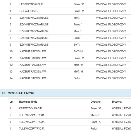
3
LESZCZYŃSKI FILIP
Rowe / M
WYDZIAŁ FILOZOFICZNY
4
GOLA JĘDRZEJ
Rowe / M
WYDZIAŁ FILOZOFICZNY
5
SZYNKIEWICZ MARIUSZ
MwT /
WYDZIAŁ FILOZOFICZNY
6
SZYNKIEWICZ MARIUSZ
Rowe /
WYDZIAŁ FILOZOFICZNY
7
SZYNKIEWICZ MARIUSZ
Mars /
WYDZIAŁ FILOZOFICZNY
8
SZYNKIEWICZ MARIUSZ
Rolk /
WYDZIAŁ FILOZOFICZNY
9
SZYNKIEWICZ MARIUSZ
BwT /
WYDZIAŁ FILOZOFICZNY
10
KAZIBUT RADOSŁAW
BwT / M
WYDZIAŁ FILOZOFICZNY
11
KAZIBUT RADOSŁAW
Rowe / M
WYDZIAŁ FILOZOFICZNY
12
KAZIBUT RADOSŁAW
Mars / M
WYDZIAŁ FILOZOFICZNY
13
KAZIBUT RADOSŁAW
MwT / M
WYDZIAŁ FILOZOFICZNY
14
KAZIBUT RADOSŁAW
Rolk /
WYDZIAŁ FILOZOFICZNY
13
WYDZIAŁ FIZYKI
Lp
Nazwisko i imię
Dystans
Druzyna
1
KRAWCZYK MACIEJ
Rowe / M
WYDZIAŁ FIZYK
2
TULEWICZ PATRYCJA
MwT / K
WYDZIAŁ FIZYK
3
TULEWICZ PATRYCJA
Rowe / K
WYDZIAŁ FIZYK
4
TULEWICZ PATRYCJA
Rolk /
WYDZIAŁ FIZYK