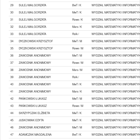
29
SULEJ MAŁGORZATA
BwT / K
WYDZIAŁ MATEMATYKI I INFORMATYK
30
SULEJ MAŁGORZATA
MwT / K
WYDZIAŁ MATEMATYKI I INFORMATYK
31
SULEJ MAŁGORZATA
Rowe / K
WYDZIAŁ MATEMATYKI I INFORMATYK
32
SULEJ MAŁGORZATA
Mars / K
WYDZIAŁ MATEMATYKI I INFORMATYK
33
SULEJ MAŁGORZATA
Rolk /
WYDZIAŁ MATEMATYKI I INFORMATYK
34
DYCZKOWSKI KRZYSZTOF
MwT / M
WYDZIAŁ MATEMATYKI I INFORMATYK
35
DYCZKOWSKI KRZYSZTOF
Rowe / M
WYDZIAŁ MATEMATYKI I INFORMATYK
36
ZAWODNIK ANONIMOWY
MwT / M
WYDZIAŁ MATEMATYKI I INFORMATYK
37
ZAWODNIK ANONIMOWY
Rowe / M
WYDZIAŁ MATEMATYKI I INFORMATYK
38
ZAWODNIK ANONIMOWY
Mars / M
WYDZIAŁ MATEMATYKI I INFORMATYK
39
ZAWODNIK ANONIMOWY
Rolk /
WYDZIAŁ MATEMATYKI I INFORMATYK
40
ZAWODNIK ANONIMOWY
MwT / K
WYDZIAŁ MATEMATYKI I INFORMATYK
41
ZAWODNIK ANONIMOWY
Mars / K
WYDZIAŁ MATEMATYKI I INFORMATYK
42
PAŃKOWSKI ŁUKASZ
MwT / M
WYDZIAŁ MATEMATYKI I INFORMATYK
43
PAŃKOWSKI ŁUKASZ
Rowe / M
WYDZIAŁ MATEMATYKI I INFORMATYK
44
SKRZYPCZAK ELŻBIETA
MwT / K
WYDZIAŁ MATEMATYKI I INFORMATYK
45
JUSKOWIAK EDYTA
MwT / K
WYDZIAŁ MATEMATYKI I INFORMATYK
46
ZAWODNIK ANONIMOWY
MwT / M
WYDZIAŁ MATEMATYKI I INFORMATYK
47
ADAMCZAK MAGDALENA
BwT / K
WYDZIAŁ MATEMATYKI I INFORMATYK