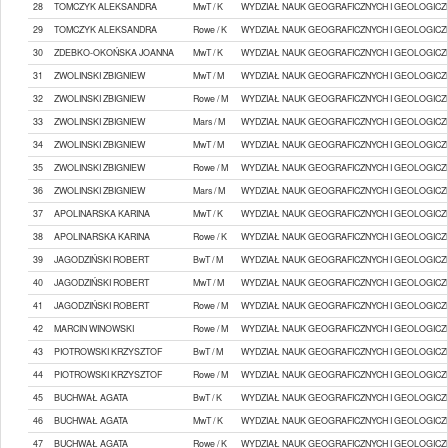
28
TOMCZYK ALEKSANDRA
MwT / K
WYDZIAŁ NAUK GEOGRAFICZNYCH I GEOLOGICZ
29
TOMCZYK ALEKSANDRA
Rowe / K
WYDZIAŁ NAUK GEOGRAFICZNYCH I GEOLOGICZ
30
ZDEBKO-OKOŃSKA JOANNA
MwT / K
WYDZIAŁ NAUK GEOGRAFICZNYCH I GEOLOGICZ
31
ZWOLINSKI ZBIGNIEW
MwT / M
WYDZIAŁ NAUK GEOGRAFICZNYCH I GEOLOGICZ
32
ZWOLINSKI ZBIGNIEW
Rowe / M
WYDZIAŁ NAUK GEOGRAFICZNYCH I GEOLOGICZ
33
ZWOLINSKI ZBIGNIEW
Mars / M
WYDZIAŁ NAUK GEOGRAFICZNYCH I GEOLOGICZ
34
ZWOLINSKI ZBIGNIEW
MwT / M
WYDZIAŁ NAUK GEOGRAFICZNYCH I GEOLOGICZ
35
ZWOLINSKI ZBIGNIEW
Rowe / M
WYDZIAŁ NAUK GEOGRAFICZNYCH I GEOLOGICZ
36
ZWOLINSKI ZBIGNIEW
Mars / M
WYDZIAŁ NAUK GEOGRAFICZNYCH I GEOLOGICZ
37
APOLINARSKA KARINA
MwT / K
WYDZIAŁ NAUK GEOGRAFICZNYCH I GEOLOGICZ
38
APOLINARSKA KARINA
Rowe / K
WYDZIAŁ NAUK GEOGRAFICZNYCH I GEOLOGICZ
39
JAGODZIŃSKI ROBERT
BwT / M
WYDZIAŁ NAUK GEOGRAFICZNYCH I GEOLOGICZ
40
JAGODZIŃSKI ROBERT
MwT / M
WYDZIAŁ NAUK GEOGRAFICZNYCH I GEOLOGICZ
41
JAGODZIŃSKI ROBERT
Rowe / M
WYDZIAŁ NAUK GEOGRAFICZNYCH I GEOLOGICZ
42
MARCIN WINOWSKI
Rowe / M
WYDZIAŁ NAUK GEOGRAFICZNYCH I GEOLOGICZ
43
PIOTROWSKI KRZYSZTOF
BwT / M
WYDZIAŁ NAUK GEOGRAFICZNYCH I GEOLOGICZ
44
PIOTROWSKI KRZYSZTOF
Rowe / M
WYDZIAŁ NAUK GEOGRAFICZNYCH I GEOLOGICZ
45
BUCHWAŁ AGATA
BwT / K
WYDZIAŁ NAUK GEOGRAFICZNYCH I GEOLOGICZ
46
BUCHWAŁ AGATA
MwT / K
WYDZIAŁ NAUK GEOGRAFICZNYCH I GEOLOGICZ
47
BUCHWAŁ AGATA
Rowe / K
WYDZIAŁ NAUK GEOGRAFICZNYCH I GEOLOGICZ