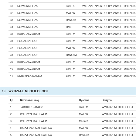
31
NOWICKA ELIZA
BwT / K
WYDZIAŁ NAUK POLITYCZNYCH I DZIENN
32
NOWICKA ELIZA
MwT / K
WYDZIAŁ NAUK POLITYCZNYCH I DZIENN
33
NOWICKA ELIZA
Rowe / K
WYDZIAŁ NAUK POLITYCZNYCH I DZIENN
34
NOWICKA ELIZA
Rolk /
WYDZIAŁ NAUK POLITYCZNYCH I DZIENN
35
BARABASZ ADAM
BwT / M
WYDZIAŁ NAUK POLITYCZNYCH I DZIENN
36
ROGALSKI IGOR
BwT / M
WYDZIAŁ NAUK POLITYCZNYCH I DZIENN
37
ROGALSKI IGOR
MwT / M
WYDZIAŁ NAUK POLITYCZNYCH I DZIENN
38
ROGALSKI IGOR
Rowe / M
WYDZIAŁ NAUK POLITYCZNYCH I DZIENN
39
BARABASZ ADAM
BwT / M
WYDZIAŁ NAUK POLITYCZNYCH I DZIENN
40
BARABASZ ADAM
BwT / M
WYDZIAŁ NAUK POLITYCZNYCH I DZIENN
41
SKRZYPEK MACIEJ
BwT / M
WYDZIAŁ NAUK POLITYCZNYCH I DZIENN
19
WYDZIAŁ NEOFILOLOGII
Lp
Nazwisko i imię
Dystans
Druzyna
1
TABOREK JANUSZ
BwT / M
WYDZIAŁ NEOFILOLOGII
2
WILCZYŃSKA ELWIRA
MwT / K
WYDZIAŁ NEOFILOLOGII
3
WILCZYŃSKA ELWIRA
Mars / K
WYDZIAŁ NEOFILOLOGII
4
RATAJCZAK MAGDALENA
MwT / K
WYDZIAŁ NEOFILOLOGII
5
RATAJCZAK MAGDALENA
Rowe / K
WYDZIAŁ NEOFILOLOGII