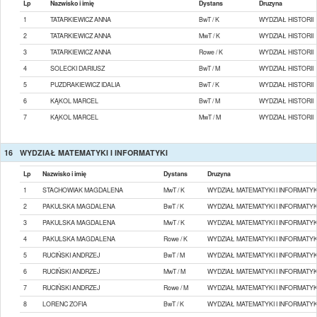
Lp
Nazwisko i imię
Dystans
Druzyna
1
TATARKIEWICZ ANNA
BwT / K
WYDZIAŁ HISTORII
2
TATARKIEWICZ ANNA
MwT / K
WYDZIAŁ HISTORII
3
TATARKIEWICZ ANNA
Rowe / K
WYDZIAŁ HISTORII
4
SOLECKI DARIUSZ
BwT / M
WYDZIAŁ HISTORII
5
PUZDRAKIEWICZ IDALIA
BwT / K
WYDZIAŁ HISTORII
6
KĄKOL MARCEL
BwT / M
WYDZIAŁ HISTORII
7
KĄKOL MARCEL
MwT / M
WYDZIAŁ HISTORII
16
WYDZIAŁ MATEMATYKI I INFORMATYKI
Lp
Nazwisko i imię
Dystans
Druzyna
1
STACHOWIAK MAGDALENA
MwT / K
WYDZIAŁ MATEMATYKI I INFORMATYK
2
PAKULSKA MAGDALENA
BwT / K
WYDZIAŁ MATEMATYKI I INFORMATYK
3
PAKULSKA MAGDALENA
MwT / K
WYDZIAŁ MATEMATYKI I INFORMATYK
4
PAKULSKA MAGDALENA
Rowe / K
WYDZIAŁ MATEMATYKI I INFORMATYK
5
RUCIŃSKI ANDRZEJ
BwT / M
WYDZIAŁ MATEMATYKI I INFORMATYK
6
RUCIŃSKI ANDRZEJ
MwT / M
WYDZIAŁ MATEMATYKI I INFORMATYK
7
RUCIŃSKI ANDRZEJ
Rowe / M
WYDZIAŁ MATEMATYKI I INFORMATYK
8
LORENC ZOFIA
BwT / K
WYDZIAŁ MATEMATYKI I INFORMATYK