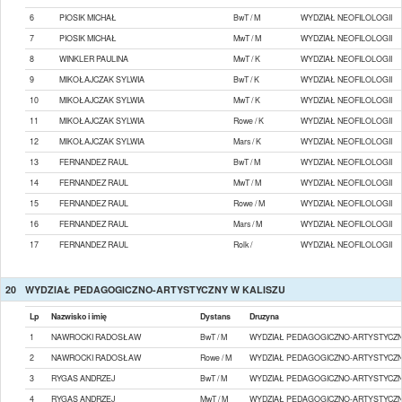
6
PIOSIK MICHAŁ
BwT / M
WYDZIAŁ NEOFILOLOGII
7
PIOSIK MICHAŁ
MwT / M
WYDZIAŁ NEOFILOLOGII
8
WINKLER PAULINA
MwT / K
WYDZIAŁ NEOFILOLOGII
9
MIKOŁAJCZAK SYLWIA
BwT / K
WYDZIAŁ NEOFILOLOGII
10
MIKOŁAJCZAK SYLWIA
MwT / K
WYDZIAŁ NEOFILOLOGII
11
MIKOŁAJCZAK SYLWIA
Rowe / K
WYDZIAŁ NEOFILOLOGII
12
MIKOŁAJCZAK SYLWIA
Mars / K
WYDZIAŁ NEOFILOLOGII
13
FERNANDEZ RAUL
BwT / M
WYDZIAŁ NEOFILOLOGII
14
FERNANDEZ RAUL
MwT / M
WYDZIAŁ NEOFILOLOGII
15
FERNANDEZ RAUL
Rowe / M
WYDZIAŁ NEOFILOLOGII
16
FERNANDEZ RAUL
Mars / M
WYDZIAŁ NEOFILOLOGII
17
FERNANDEZ RAUL
Rolk /
WYDZIAŁ NEOFILOLOGII
20
WYDZIAŁ PEDAGOGICZNO-ARTYSTYCZNY W KALISZU
Lp
Nazwisko i imię
Dystans
Druzyna
1
NAWROCKI RADOSŁAW
BwT / M
WYDZIAŁ PEDAGOGICZNO-ARTYSTYCZN
2
NAWROCKI RADOSŁAW
Rowe / M
WYDZIAŁ PEDAGOGICZNO-ARTYSTYCZN
3
RYGAS ANDRZEJ
BwT / M
WYDZIAŁ PEDAGOGICZNO-ARTYSTYCZN
4
RYGAS ANDRZEJ
MwT / M
WYDZIAŁ PEDAGOGICZNO-ARTYSTYCZN