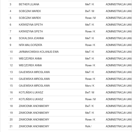
3
BETHER LILIANA
MwT / K
ADMINISTRACJA UAM
4
SOBCZAK MAREK
BwT / M
ADMINISTRACJA UAM
5
SOBCZAK MAREK
Rowe / M
ADMINISTRACJA UAM
6
KATARZYNA SPETH
MwT / K
ADMINISTRACJA UAM
7
KATARZYNA SPETH
Rowe / K
ADMINISTRACJA UAM
8
SOKALSKA JOANNA
MwT / K
ADMINISTRACJA UAM
9
NITA MAŁGORZATA
Rowe / K
ADMINISTRACJA UAM
10
JARMAKOWSKA-KOLANUS EWA
MwT / K
ADMINISTRACJA UAM
11
WIECZOREK ANNA
MwT / K
ADMINISTRACJA UAM
12
WIECZOREK ANNA
Rowe / K
ADMINISTRACJA UAM
13
GAJEWSKA MIROSŁAWA
MwT / K
ADMINISTRACJA UAM
14
GAJEWSKA MIROSŁAWA
Rowe / K
ADMINISTRACJA UAM
15
GAJEWSKA MIROSŁAWA
Mars / K
ADMINISTRACJA UAM
16
KOTLIŃSKI ŁUKASZ
BwT / M
ADMINISTRACJA UAM
17
KOTLIŃSKI ŁUKASZ
Rowe / M
ADMINISTRACJA UAM
18
ZAWODNIK ANONIMOWY
BwT / K
ADMINISTRACJA UAM
19
ZAWODNIK ANONIMOWY
MwT / K
ADMINISTRACJA UAM
20
ZAWODNIK ANONIMOWY
Rowe / K
ADMINISTRACJA UAM
21
ZAWODNIK ANONIMOWY
Rolk /
ADMINISTRACJA UAM