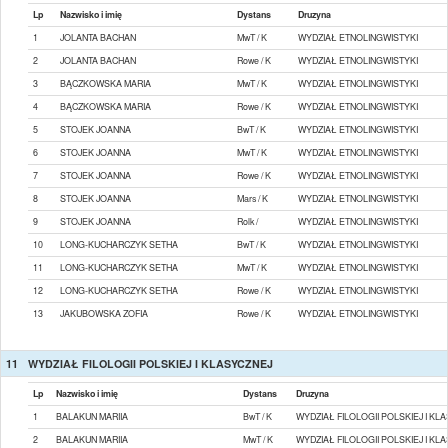
Lp
Nazwisko i imię
Dystans
Druzyna
1
JOLANTA BACHAN
MwT / K
WYDZIAŁ ETNOLINGWISTYKI
2
JOLANTA BACHAN
Rowe / K
WYDZIAŁ ETNOLINGWISTYKI
3
BĄCZKOWSKA MARIA
MwT / K
WYDZIAŁ ETNOLINGWISTYKI
4
BĄCZKOWSKA MARIA
Rowe / K
WYDZIAŁ ETNOLINGWISTYKI
5
STOJEK JOANNA
BwT / K
WYDZIAŁ ETNOLINGWISTYKI
6
STOJEK JOANNA
MwT / K
WYDZIAŁ ETNOLINGWISTYKI
7
STOJEK JOANNA
Rowe / K
WYDZIAŁ ETNOLINGWISTYKI
8
STOJEK JOANNA
Mars / K
WYDZIAŁ ETNOLINGWISTYKI
9
STOJEK JOANNA
Rolk /
WYDZIAŁ ETNOLINGWISTYKI
10
LONG-KUCHARCZYK SETHA
BwT / K
WYDZIAŁ ETNOLINGWISTYKI
11
LONG-KUCHARCZYK SETHA
MwT / K
WYDZIAŁ ETNOLINGWISTYKI
12
LONG-KUCHARCZYK SETHA
Rowe / K
WYDZIAŁ ETNOLINGWISTYKI
13
JAKUBOWSKA ZOFIA
Rowe / K
WYDZIAŁ ETNOLINGWISTYKI
11
WYDZIAŁ FILOLOGII POLSKIEJ I KLASYCZNEJ
Lp
Nazwisko i imię
Dystans
Druzyna
1
BALAKUN MARIIA
BwT / K
WYDZIAŁ FILOLOGII POLSKIEJ I KL
2
BALAKUN MARIIA
MwT / K
WYDZIAŁ FILOLOGII POLSKIEJ I KL