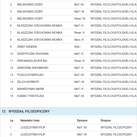
3
MALINOWSKI JÓZEF
BwT / M
WYDZIAŁ FILOLOGII POLSKIEJ I KL
4
MALINOWSKI JÓZEF
MwT / M
WYDZIAŁ FILOLOGII POLSKIEJ I KL
5
MALINOWSKI JÓZEF
Rowe / M
WYDZIAŁ FILOLOGII POLSKIEJ I KL
6
BŁASZCZAK-STACHOWIAK MONIKA
MwT / K
WYDZIAŁ FILOLOGII POLSKIEJ I KL
7
BŁASZCZAK-STACHOWIAK MONIKA
Rowe / K
WYDZIAŁ FILOLOGII POLSKIEJ I KL
8
BŁASZCZAK-STACHOWIAK MONIKA
Mars / K
WYDZIAŁ FILOLOGII POLSKIEJ I KL
9
ŚWIST SANDRA
Rolk /
WYDZIAŁ FILOLOGII POLSKIEJ I KL
10
SKRZYPCZAK ROKSANA
MwT / K
WYDZIAŁ FILOLOGII POLSKIEJ I KL
11
ARKHANGELSKAYA INA
Rowe / K
WYDZIAŁ FILOLOGII POLSKIEJ I KL
12
ZAWODNIK ANONIMOWY
MwT / K
WYDZIAŁ FILOLOGII POLSKIEJ I KL
13
PODLECKI MATEUSZ
BwT / M
WYDZIAŁ FILOLOGII POLSKIEJ I KL
14
ŻELEK NORBERT
MwT / M
WYDZIAŁ FILOLOGII POLSKIEJ I KL
15
WAWRZYNIAK MARIA
MwT / K
WYDZIAŁ FILOLOGII POLSKIEJ I KL
16
KUBIAK TYMOTEUSZ
MwT / M
WYDZIAŁ FILOLOGII POLSKIEJ I KL
12
WYDZIAŁ FILOZOFICZNY
Lp
Nazwisko i imię
Dystans
Druzyna
1
LESZCZYŃSKI FILIP
BwT / M
WYDZIAŁ FILOZOFICZNY
2
LESZCZYŃSKI FILIP
MwT / M
WYDZIAŁ FILOZOFICZNY