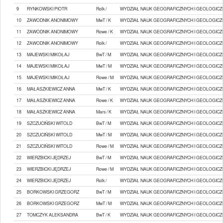
9
RYNKOWSKI PIOTR
Rolk /
WYDZIAŁ NAUK GEOGRAFICZNYCH I GEOLOGICZ
10
ZAWODNIK ANONIMOWY
MwT / K
WYDZIAŁ NAUK GEOGRAFICZNYCH I GEOLOGICZ
11
ZAWODNIK ANONIMOWY
Rowe / K
WYDZIAŁ NAUK GEOGRAFICZNYCH I GEOLOGICZ
12
ZAWODNIK ANONIMOWY
Rolk /
WYDZIAŁ NAUK GEOGRAFICZNYCH I GEOLOGICZ
13
MAJEWSKI MIKOŁAJ
BwT / M
WYDZIAŁ NAUK GEOGRAFICZNYCH I GEOLOGICZ
14
MAJEWSKI MIKOŁAJ
MwT / M
WYDZIAŁ NAUK GEOGRAFICZNYCH I GEOLOGICZ
15
MAJEWSKI MIKOŁAJ
Rowe / M
WYDZIAŁ NAUK GEOGRAFICZNYCH I GEOLOGICZ
16
MAŁASZKIEWICZ ANNA
MwT / K
WYDZIAŁ NAUK GEOGRAFICZNYCH I GEOLOGICZ
17
MAŁASZKIEWICZ ANNA
Rowe / K
WYDZIAŁ NAUK GEOGRAFICZNYCH I GEOLOGICZ
18
MAŁASZKIEWICZ ANNA
Mars / K
WYDZIAŁ NAUK GEOGRAFICZNYCH I GEOLOGICZ
19
SZCZUCIŃSKI WITOLD
BwT / M
WYDZIAŁ NAUK GEOGRAFICZNYCH I GEOLOGICZ
20
SZCZUCIŃSKI WITOLD
MwT / M
WYDZIAŁ NAUK GEOGRAFICZNYCH I GEOLOGICZ
21
SZCZUCIŃSKI WITOLD
Rowe / M
WYDZIAŁ NAUK GEOGRAFICZNYCH I GEOLOGICZ
22
WIERZBICKI JĘDRZEJ
BwT / M
WYDZIAŁ NAUK GEOGRAFICZNYCH I GEOLOGICZ
23
WIERZBICKI JĘDRZEJ
Rowe / M
WYDZIAŁ NAUK GEOGRAFICZNYCH I GEOLOGICZ
24
WIERZBICKI JĘDRZEJ
Rolk /
WYDZIAŁ NAUK GEOGRAFICZNYCH I GEOLOGICZ
25
BORKOWSKI GRZEGORZ
BwT / M
WYDZIAŁ NAUK GEOGRAFICZNYCH I GEOLOGICZ
26
BORKOWSKI GRZEGORZ
MwT / M
WYDZIAŁ NAUK GEOGRAFICZNYCH I GEOLOGICZ
27
TOMCZYK ALEKSANDRA
BwT / K
WYDZIAŁ NAUK GEOGRAFICZNYCH I GEOLOGICZ