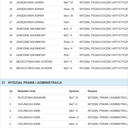
24
JARZĘBOWSKI ADRIAN
MwT / M
WYDZIAŁ PEDAGOGICZNO-ARTYSTYCZN
25
JARZĘBOWSKI ADRIAN
Rowe / M
WYDZIAŁ PEDAGOGICZNO-ARTYSTYCZN
26
JARZĘBOWSKI ADRIAN
Mars / M
WYDZIAŁ PEDAGOGICZNO-ARTYSTYCZN
27
JARZĘBOWSKI ADRIAN
Rolk /
WYDZIAŁ PEDAGOGICZNO-ARTYSTYCZN
28
ZAWODNIK ANONIMOWY
BwT / K
WYDZIAŁ PEDAGOGICZNO-ARTYSTYCZN
29
ZAWODNIK ANONIMOWY
MwT / K
WYDZIAŁ PEDAGOGICZNO-ARTYSTYCZN
30
ZAWODNIK ANONIMOWY
Rowe / K
WYDZIAŁ PEDAGOGICZNO-ARTYSTYCZN
31
ZAWODNIK ANONIMOWY
Mars / K
WYDZIAŁ PEDAGOGICZNO-ARTYSTYCZN
32
ZAWODNIK ANONIMOWY
Rolk /
WYDZIAŁ PEDAGOGICZNO-ARTYSTYCZN
33
MESZCZYŃSKA MAŁGORZATA
BwT / K
WYDZIAŁ PEDAGOGICZNO-ARTYSTYCZN
34
MESZCZYŃSKA MAŁGORZATA
MwT / K
WYDZIAŁ PEDAGOGICZNO-ARTYSTYCZN
21
WYDZIAŁ PRAWA I ADMINISTRACJI
Lp
Nazwisko i imię
Dystans
Druzyna
1
ROZCZYŃSKI BENIAMIN
BwT / M
WYDZIAŁ PRAWA I ADMINISTRACJ
2
CHOJNACKA ANNA
BwT / K
WYDZIAŁ PRAWA I ADMINISTRACJ
3
CHOJNACKA ANNA
MwT / K
WYDZIAŁ PRAWA I ADMINISTRACJ
4
CHOJNACKA ANNA
Rowe / K
WYDZIAŁ PRAWA I ADMINISTRACJ
5
CHOJNACKA ANNA
Mars / K
WYDZIAŁ PRAWA I ADMINISTRACJ