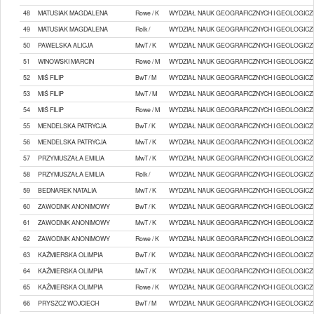
48
MATUSIAK MAGDALENA
Rowe / K
WYDZIAŁ NAUK GEOGRAFICZNYCH I GEOLOGICZ
49
MATUSIAK MAGDALENA
Rolk /
WYDZIAŁ NAUK GEOGRAFICZNYCH I GEOLOGICZ
50
PAWELSKA ALICJA
MwT / K
WYDZIAŁ NAUK GEOGRAFICZNYCH I GEOLOGICZ
51
WINOWSKI MARCIN
Rowe / M
WYDZIAŁ NAUK GEOGRAFICZNYCH I GEOLOGICZ
52
MIŚ FILIP
BwT / M
WYDZIAŁ NAUK GEOGRAFICZNYCH I GEOLOGICZ
53
MIŚ FILIP
MwT / M
WYDZIAŁ NAUK GEOGRAFICZNYCH I GEOLOGICZ
54
MIŚ FILIP
Rowe / M
WYDZIAŁ NAUK GEOGRAFICZNYCH I GEOLOGICZ
55
MENDELSKA PATRYCJA
BwT / K
WYDZIAŁ NAUK GEOGRAFICZNYCH I GEOLOGICZ
56
MENDELSKA PATRYCJA
MwT / K
WYDZIAŁ NAUK GEOGRAFICZNYCH I GEOLOGICZ
57
PRZYMUSZAŁA EMILIA
MwT / K
WYDZIAŁ NAUK GEOGRAFICZNYCH I GEOLOGICZ
58
PRZYMUSZAŁA EMILIA
Rolk /
WYDZIAŁ NAUK GEOGRAFICZNYCH I GEOLOGICZ
59
BEDNAREK NATALIA
MwT / K
WYDZIAŁ NAUK GEOGRAFICZNYCH I GEOLOGICZ
60
ZAWODNIK ANONIMOWY
BwT / K
WYDZIAŁ NAUK GEOGRAFICZNYCH I GEOLOGICZ
61
ZAWODNIK ANONIMOWY
MwT / K
WYDZIAŁ NAUK GEOGRAFICZNYCH I GEOLOGICZ
62
ZAWODNIK ANONIMOWY
Rowe / K
WYDZIAŁ NAUK GEOGRAFICZNYCH I GEOLOGICZ
63
KAŹMIERSKA OLIMPIA
BwT / K
WYDZIAŁ NAUK GEOGRAFICZNYCH I GEOLOGICZ
64
KAŹMIERSKA OLIMPIA
MwT / K
WYDZIAŁ NAUK GEOGRAFICZNYCH I GEOLOGICZ
65
KAŹMIERSKA OLIMPIA
Rowe / K
WYDZIAŁ NAUK GEOGRAFICZNYCH I GEOLOGICZ
66
PRYSZCZ WOJCIECH
BwT / M
WYDZIAŁ NAUK GEOGRAFICZNYCH I GEOLOGICZ