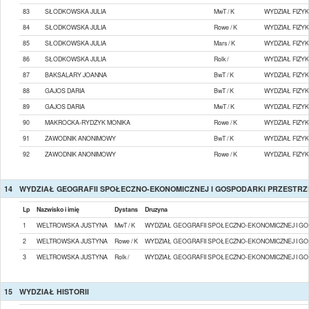
83
SŁODKOWSKA JULIA
MwT / K
WYDZIAŁ FIZYK
84
SŁODKOWSKA JULIA
Rowe / K
WYDZIAŁ FIZYK
85
SŁODKOWSKA JULIA
Mars / K
WYDZIAŁ FIZYK
86
SŁODKOWSKA JULIA
Rolk /
WYDZIAŁ FIZYK
87
BAKSALARY JOANNA
BwT / K
WYDZIAŁ FIZYK
88
GAJOS DARIA
BwT / K
WYDZIAŁ FIZYK
89
GAJOS DARIA
MwT / K
WYDZIAŁ FIZYK
90
MAKROCKA-RYDZYK MONIKA
Rowe / K
WYDZIAŁ FIZYK
91
ZAWODNIK ANONIMOWY
BwT / K
WYDZIAŁ FIZYK
92
ZAWODNIK ANONIMOWY
Rowe / K
WYDZIAŁ FIZYK
14
WYDZIAŁ GEOGRAFII SPOŁECZNO-EKONOMICZNEJ I GOSPODARKI PRZESTR
Lp
Nazwisko i imię
Dystans
Druzyna
1
WELTROWSKA JUSTYNA
MwT / K
WYDZIAŁ GEOGRAFII SPOŁECZNO-EKONOMICZNEJ I G
2
WELTROWSKA JUSTYNA
Rowe / K
WYDZIAŁ GEOGRAFII SPOŁECZNO-EKONOMICZNEJ I G
3
WELTROWSKA JUSTYNA
Rolk /
WYDZIAŁ GEOGRAFII SPOŁECZNO-EKONOMICZNEJ I G
15
WYDZIAŁ HISTORII