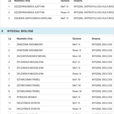
Lp
Nazwisko i imię
Dystans
Druzyna
1
SZCZEPANOWSKA JUSTYNA
MwT / K
WYDZIAŁ ANTROPOLOGII I KULTUR
2
SZCZEPANOWSKA JUSTYNA
Rowe / K
WYDZIAŁ ANTROPOLOGII I KULTUR
3
DZIUBATA-SMYKOWSKA KAROLINA
MwT / K
WYDZIAŁ ANTROPOLOGII I KULTUR
8
WYDZIAŁ BIOLOGII
Lp
Nazwisko i imię
Dystans
Druzyna
1
ZAWODNIK ANONIMOWY
MwT / K
WYDZIAŁ BIOLOGII
2
ZAWODNIK ANONIMOWY
Rowe / K
WYDZIAŁ BIOLOGII
3
ZACHARYASIEWICZ MICHAŁ
Mars / M
WYDZIAŁ BIOLOGII
4
DYLEWSKA MAGDALENA
BwT / K
WYDZIAŁ BIOLOGII
5
DYLEWSKA MAGDALENA
MwT / K
WYDZIAŁ BIOLOGII
6
DYLEWSKA MAGDALENA
Rowe / K
WYDZIAŁ BIOLOGII
7
SZYMKOWIAK PAWEŁ
BwT / M
WYDZIAŁ BIOLOGII
8
SZYMKOWIAK PAWEŁ
MwT / M
WYDZIAŁ BIOLOGII
9
SZYMKOWIAK PAWEŁ
Rowe / M
WYDZIAŁ BIOLOGII
10
RYBACKA MONIKA
MwT / K
WYDZIAŁ BIOLOGII
11
RACZYŃSKA DOROTA
BwT / K
WYDZIAŁ BIOLOGII
12
RACZYŃSKA DOROTA
Rowe / K
WYDZIAŁ BIOLOGII