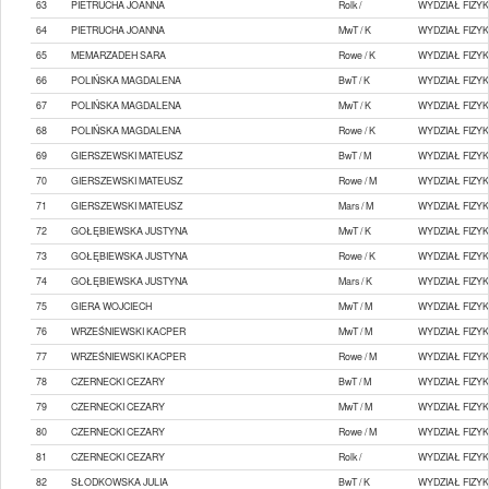
63
PIETRUCHA JOANNA
Rolk /
WYDZIAŁ FIZYK
64
PIETRUCHA JOANNA
MwT / K
WYDZIAŁ FIZYK
65
MEMARZADEH SARA
Rowe / K
WYDZIAŁ FIZYK
66
POLIŃSKA MAGDALENA
BwT / K
WYDZIAŁ FIZYK
67
POLIŃSKA MAGDALENA
MwT / K
WYDZIAŁ FIZYK
68
POLIŃSKA MAGDALENA
Rowe / K
WYDZIAŁ FIZYK
69
GIERSZEWSKI MATEUSZ
BwT / M
WYDZIAŁ FIZYK
70
GIERSZEWSKI MATEUSZ
Rowe / M
WYDZIAŁ FIZYK
71
GIERSZEWSKI MATEUSZ
Mars / M
WYDZIAŁ FIZYK
72
GOŁĘBIEWSKA JUSTYNA
MwT / K
WYDZIAŁ FIZYK
73
GOŁĘBIEWSKA JUSTYNA
Rowe / K
WYDZIAŁ FIZYK
74
GOŁĘBIEWSKA JUSTYNA
Mars / K
WYDZIAŁ FIZYK
75
GIERA WOJCIECH
MwT / M
WYDZIAŁ FIZYK
76
WRZEŚNIEWSKI KACPER
MwT / M
WYDZIAŁ FIZYK
77
WRZEŚNIEWSKI KACPER
Rowe / M
WYDZIAŁ FIZYK
78
CZERNECKI CEZARY
BwT / M
WYDZIAŁ FIZYK
79
CZERNECKI CEZARY
MwT / M
WYDZIAŁ FIZYK
80
CZERNECKI CEZARY
Rowe / M
WYDZIAŁ FIZYK
81
CZERNECKI CEZARY
Rolk /
WYDZIAŁ FIZYK
82
SŁODKOWSKA JULIA
BwT / K
WYDZIAŁ FIZYK