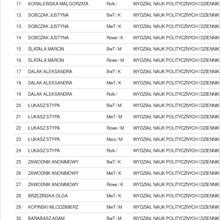
11
KORALEWSKA MAŁGORZATA
Rolk /
WYDZIAŁ NAUK POLITYCZNYCH I DZIENN
12
SOBCZAK JUSTYNA
BwT / K
WYDZIAŁ NAUK POLITYCZNYCH I DZIENN
13
SOBCZAK JUSTYNA
MwT / K
WYDZIAŁ NAUK POLITYCZNYCH I DZIENN
14
SOBCZAK JUSTYNA
Rowe / K
WYDZIAŁ NAUK POLITYCZNYCH I DZIENN
15
ŚLATAŁA MARCIN
BwT / M
WYDZIAŁ NAUK POLITYCZNYCH I DZIENN
16
ŚLATAŁA MARCIN
Rowe / M
WYDZIAŁ NAUK POLITYCZNYCH I DZIENN
17
DALAK ALEKSANDRA
BwT / K
WYDZIAŁ NAUK POLITYCZNYCH I DZIENN
18
DALAK ALEKSANDRA
MwT / K
WYDZIAŁ NAUK POLITYCZNYCH I DZIENN
19
DALAK ALEKSANDRA
Rolk /
WYDZIAŁ NAUK POLITYCZNYCH I DZIENN
20
ŁUKASZ STYPA
BwT / M
WYDZIAŁ NAUK POLITYCZNYCH I DZIENN
21
ŁUKASZ STYPA
MwT / M
WYDZIAŁ NAUK POLITYCZNYCH I DZIENN
22
ŁUKASZ STYPA
Rowe / M
WYDZIAŁ NAUK POLITYCZNYCH I DZIENN
23
ŁUKASZ STYPA
Mars / M
WYDZIAŁ NAUK POLITYCZNYCH I DZIENN
24
ŁUKASZ STYPA
Rolk /
WYDZIAŁ NAUK POLITYCZNYCH I DZIENN
25
ZAWODNIK ANONIMOWY
BwT / K
WYDZIAŁ NAUK POLITYCZNYCH I DZIENN
26
ZAWODNIK ANONIMOWY
MwT / K
WYDZIAŁ NAUK POLITYCZNYCH I DZIENN
27
ZAWODNIK ANONIMOWY
Rowe / K
WYDZIAŁ NAUK POLITYCZNYCH I DZIENN
28
BRZEZIŃSKA OLGA
MwT / K
WYDZIAŁ NAUK POLITYCZNYCH I DZIENN
29
KOPINSKI WLODZIMIERZ
MwT / M
WYDZIAŁ NAUK POLITYCZNYCH I DZIENN
30
BARABASZ ADAM
BwT / M
WYDZIAŁ NAUK POLITYCZNYCH I DZIENN