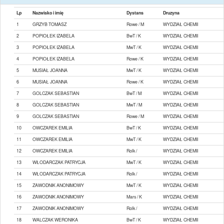
Lp
Nazwisko i imię
Dystans
Druzyna
1
GRZYB TOMASZ
Rowe / M
WYDZIAŁ CHEMII
2
POPIOŁEK IZABELA
BwT / K
WYDZIAŁ CHEMII
3
POPIOŁEK IZABELA
MwT / K
WYDZIAŁ CHEMII
4
POPIOŁEK IZABELA
Rowe / K
WYDZIAŁ CHEMII
5
MUSIAŁ JOANNA
MwT / K
WYDZIAŁ CHEMII
6
MUSIAŁ JOANNA
Rowe / K
WYDZIAŁ CHEMII
7
GOLCZAK SEBASTIAN
BwT / M
WYDZIAŁ CHEMII
8
GOLCZAK SEBASTIAN
MwT / M
WYDZIAŁ CHEMII
9
GOLCZAK SEBASTIAN
Rowe / M
WYDZIAŁ CHEMII
10
OWCZAREK EMILIA
BwT / K
WYDZIAŁ CHEMII
11
OWCZAREK EMILIA
MwT / K
WYDZIAŁ CHEMII
12
OWCZAREK EMILIA
Rolk /
WYDZIAŁ CHEMII
13
WŁODARCZAK PATRYCJA
MwT / K
WYDZIAŁ CHEMII
14
WŁODARCZAK PATRYCJA
Rolk /
WYDZIAŁ CHEMII
15
ZAWODNIK ANONIMOWY
MwT / K
WYDZIAŁ CHEMII
16
ZAWODNIK ANONIMOWY
Mars / K
WYDZIAŁ CHEMII
17
ZAWODNIK ANONIMOWY
Rolk /
WYDZIAŁ CHEMII
18
WALCZAK WERONIKA
BwT / K
WYDZIAŁ CHEMII