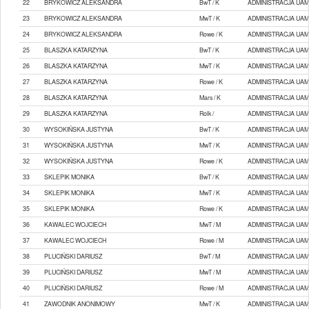
22
BRYKOWICZ ALEKSANDRA
BwT / K
ADMINISTRACJA UAM
23
BRYKOWICZ ALEKSANDRA
MwT / K
ADMINISTRACJA UAM
24
BRYKOWICZ ALEKSANDRA
Rowe / K
ADMINISTRACJA UAM
25
BLASZKA KATARZYNA
BwT / K
ADMINISTRACJA UAM
26
BLASZKA KATARZYNA
MwT / K
ADMINISTRACJA UAM
27
BLASZKA KATARZYNA
Rowe / K
ADMINISTRACJA UAM
28
BLASZKA KATARZYNA
Mars / K
ADMINISTRACJA UAM
29
BLASZKA KATARZYNA
Rolk /
ADMINISTRACJA UAM
30
WYSOKIŃSKA JUSTYNA
BwT / K
ADMINISTRACJA UAM
31
WYSOKIŃSKA JUSTYNA
MwT / K
ADMINISTRACJA UAM
32
WYSOKIŃSKA JUSTYNA
Rowe / K
ADMINISTRACJA UAM
33
SKLEPIK MONIKA
BwT / K
ADMINISTRACJA UAM
34
SKLEPIK MONIKA
MwT / K
ADMINISTRACJA UAM
35
SKLEPIK MONIKA
Rowe / K
ADMINISTRACJA UAM
36
KAWALEC WOJCIECH
MwT / M
ADMINISTRACJA UAM
37
KAWALEC WOJCIECH
Rowe / M
ADMINISTRACJA UAM
38
PLUCIŃSKI DARIUSZ
BwT / M
ADMINISTRACJA UAM
39
PLUCIŃSKI DARIUSZ
MwT / M
ADMINISTRACJA UAM
40
PLUCIŃSKI DARIUSZ
Rowe / M
ADMINISTRACJA UAM
41
ZAWODNIK ANONIMOWY
MwT / K
ADMINISTRACJA UAM