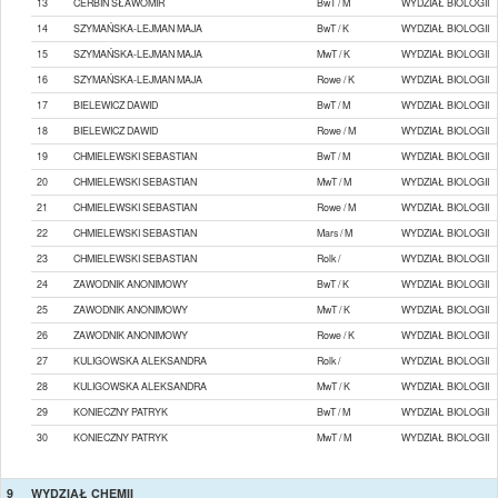
13
CERBIN SŁAWOMIR
BwT / M
WYDZIAŁ BIOLOGII
14
SZYMAŃSKA-LEJMAN MAJA
BwT / K
WYDZIAŁ BIOLOGII
15
SZYMAŃSKA-LEJMAN MAJA
MwT / K
WYDZIAŁ BIOLOGII
16
SZYMAŃSKA-LEJMAN MAJA
Rowe / K
WYDZIAŁ BIOLOGII
17
BIELEWICZ DAWID
BwT / M
WYDZIAŁ BIOLOGII
18
BIELEWICZ DAWID
Rowe / M
WYDZIAŁ BIOLOGII
19
CHMIELEWSKI SEBASTIAN
BwT / M
WYDZIAŁ BIOLOGII
20
CHMIELEWSKI SEBASTIAN
MwT / M
WYDZIAŁ BIOLOGII
21
CHMIELEWSKI SEBASTIAN
Rowe / M
WYDZIAŁ BIOLOGII
22
CHMIELEWSKI SEBASTIAN
Mars / M
WYDZIAŁ BIOLOGII
23
CHMIELEWSKI SEBASTIAN
Rolk /
WYDZIAŁ BIOLOGII
24
ZAWODNIK ANONIMOWY
BwT / K
WYDZIAŁ BIOLOGII
25
ZAWODNIK ANONIMOWY
MwT / K
WYDZIAŁ BIOLOGII
26
ZAWODNIK ANONIMOWY
Rowe / K
WYDZIAŁ BIOLOGII
27
KULIGOWSKA ALEKSANDRA
Rolk /
WYDZIAŁ BIOLOGII
28
KULIGOWSKA ALEKSANDRA
MwT / K
WYDZIAŁ BIOLOGII
29
KONIECZNY PATRYK
BwT / M
WYDZIAŁ BIOLOGII
30
KONIECZNY PATRYK
MwT / M
WYDZIAŁ BIOLOGII
9
WYDZIAŁ CHEMII