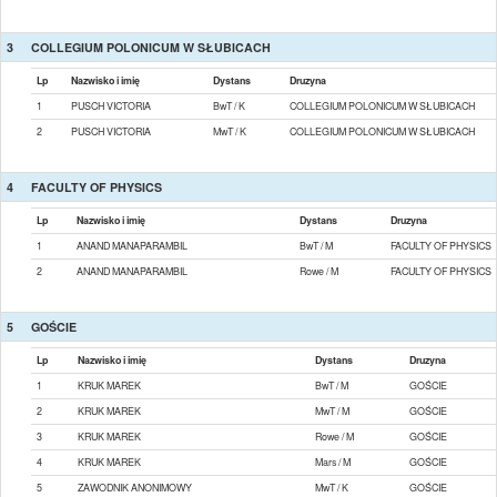
3
COLLEGIUM POLONICUM W SŁUBICACH
Lp
Nazwisko i imię
Dystans
Druzyna
1
PUSCH VICTORIA
BwT / K
COLLEGIUM POLONICUM W SŁUBICACH
2
PUSCH VICTORIA
MwT / K
COLLEGIUM POLONICUM W SŁUBICACH
4
FACULTY OF PHYSICS
Lp
Nazwisko i imię
Dystans
Druzyna
1
ANAND MANAPARAMBIL
BwT / M
FACULTY OF PHYSICS
2
ANAND MANAPARAMBIL
Rowe / M
FACULTY OF PHYSICS
5
GOŚCIE
Lp
Nazwisko i imię
Dystans
Druzyna
1
KRUK MAREK
BwT / M
GOŚCIE
2
KRUK MAREK
MwT / M
GOŚCIE
3
KRUK MAREK
Rowe / M
GOŚCIE
4
KRUK MAREK
Mars / M
GOŚCIE
5
ZAWODNIK ANONIMOWY
MwT / K
GOŚCIE