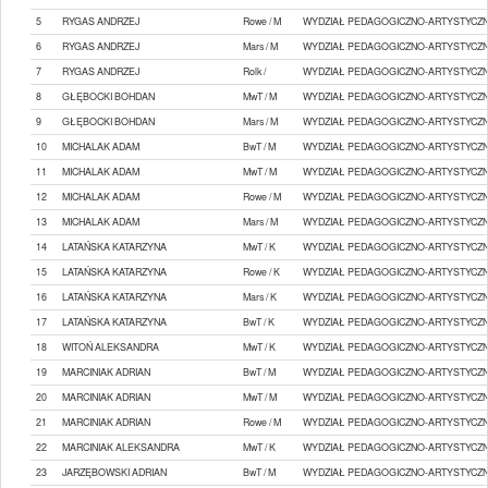
5
RYGAS ANDRZEJ
Rowe / M
WYDZIAŁ PEDAGOGICZNO-ARTYSTYCZN
6
RYGAS ANDRZEJ
Mars / M
WYDZIAŁ PEDAGOGICZNO-ARTYSTYCZN
7
RYGAS ANDRZEJ
Rolk /
WYDZIAŁ PEDAGOGICZNO-ARTYSTYCZN
8
GŁĘBOCKI BOHDAN
MwT / M
WYDZIAŁ PEDAGOGICZNO-ARTYSTYCZN
9
GŁĘBOCKI BOHDAN
Mars / M
WYDZIAŁ PEDAGOGICZNO-ARTYSTYCZN
10
MICHALAK ADAM
BwT / M
WYDZIAŁ PEDAGOGICZNO-ARTYSTYCZN
11
MICHALAK ADAM
MwT / M
WYDZIAŁ PEDAGOGICZNO-ARTYSTYCZN
12
MICHALAK ADAM
Rowe / M
WYDZIAŁ PEDAGOGICZNO-ARTYSTYCZN
13
MICHALAK ADAM
Mars / M
WYDZIAŁ PEDAGOGICZNO-ARTYSTYCZN
14
LATAŃSKA KATARZYNA
MwT / K
WYDZIAŁ PEDAGOGICZNO-ARTYSTYCZN
15
LATAŃSKA KATARZYNA
Rowe / K
WYDZIAŁ PEDAGOGICZNO-ARTYSTYCZN
16
LATAŃSKA KATARZYNA
Mars / K
WYDZIAŁ PEDAGOGICZNO-ARTYSTYCZN
17
LATAŃSKA KATARZYNA
BwT / K
WYDZIAŁ PEDAGOGICZNO-ARTYSTYCZN
18
WITOŃ ALEKSANDRA
MwT / K
WYDZIAŁ PEDAGOGICZNO-ARTYSTYCZN
19
MARCINIAK ADRIAN
BwT / M
WYDZIAŁ PEDAGOGICZNO-ARTYSTYCZN
20
MARCINIAK ADRIAN
MwT / M
WYDZIAŁ PEDAGOGICZNO-ARTYSTYCZN
21
MARCINIAK ADRIAN
Rowe / M
WYDZIAŁ PEDAGOGICZNO-ARTYSTYCZN
22
MARCINIAK ALEKSANDRA
MwT / K
WYDZIAŁ PEDAGOGICZNO-ARTYSTYCZN
23
JARZĘBOWSKI ADRIAN
BwT / M
WYDZIAŁ PEDAGOGICZNO-ARTYSTYCZN