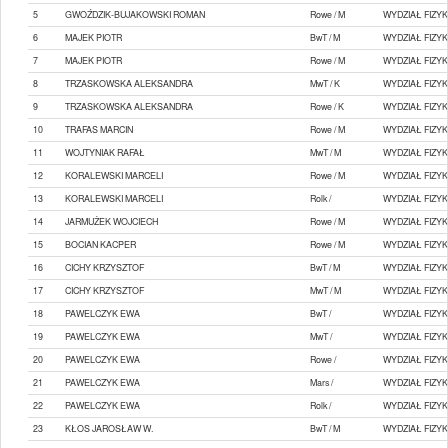
5
GWOŹDZIK-BUJAKOWSKI ROMAN
Rowe / M
WYDZIAŁ FIZYK
6
MAJEK PIOTR
BwT / M
WYDZIAŁ FIZYK
7
MAJEK PIOTR
Rowe / M
WYDZIAŁ FIZYK
8
TRZASKOWSKA ALEKSANDRA
MwT / K
WYDZIAŁ FIZYK
9
TRZASKOWSKA ALEKSANDRA
Rowe / K
WYDZIAŁ FIZYK
10
TRAFAS MARCIN
Rowe / M
WYDZIAŁ FIZYK
11
WOJTYNIAK RAFAŁ
MwT / M
WYDZIAŁ FIZYK
12
KORALEWSKI MARCELI
Rowe / M
WYDZIAŁ FIZYK
13
KORALEWSKI MARCELI
Rolk /
WYDZIAŁ FIZYK
14
JARMUŻEK WOJCIECH
Rowe / M
WYDZIAŁ FIZYK
15
BOCIAN KACPER
Rowe / M
WYDZIAŁ FIZYK
16
CICHY KRZYSZTOF
BwT / M
WYDZIAŁ FIZYK
17
CICHY KRZYSZTOF
MwT / M
WYDZIAŁ FIZYK
18
PAWELCZYK EWA
BwT /
WYDZIAŁ FIZYK
19
PAWELCZYK EWA
MwT /
WYDZIAŁ FIZYK
20
PAWELCZYK EWA
Rowe /
WYDZIAŁ FIZYK
21
PAWELCZYK EWA
Mars /
WYDZIAŁ FIZYK
22
PAWELCZYK EWA
Rolk /
WYDZIAŁ FIZYK
23
KŁOS JAROSŁAW W.
BwT / M
WYDZIAŁ FIZYK