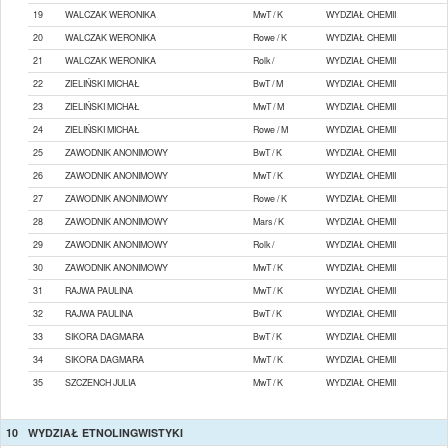
19
WALCZAK WERONIKA
MwT / K
WYDZIAŁ CHEMII
20
WALCZAK WERONIKA
Rowe / K
WYDZIAŁ CHEMII
21
WALCZAK WERONIKA
Rolk /
WYDZIAŁ CHEMII
22
ZIELIŃSKI MICHAŁ
BwT / M
WYDZIAŁ CHEMII
23
ZIELIŃSKI MICHAŁ
MwT / M
WYDZIAŁ CHEMII
24
ZIELIŃSKI MICHAŁ
Rowe / M
WYDZIAŁ CHEMII
25
ZAWODNIK ANONIMOWY
BwT / K
WYDZIAŁ CHEMII
26
ZAWODNIK ANONIMOWY
MwT / K
WYDZIAŁ CHEMII
27
ZAWODNIK ANONIMOWY
Rowe / K
WYDZIAŁ CHEMII
28
ZAWODNIK ANONIMOWY
Mars / K
WYDZIAŁ CHEMII
29
ZAWODNIK ANONIMOWY
Rolk /
WYDZIAŁ CHEMII
30
ZAWODNIK ANONIMOWY
MwT / K
WYDZIAŁ CHEMII
31
RAJWA PAULINA
MwT / K
WYDZIAŁ CHEMII
32
RAJWA PAULINA
BwT / K
WYDZIAŁ CHEMII
33
SIKORA DAGMARA
BwT / K
WYDZIAŁ CHEMII
34
SIKORA DAGMARA
MwT / K
WYDZIAŁ CHEMII
35
SZCZENCH JULIA
MwT / K
WYDZIAŁ CHEMII
10
WYDZIAŁ ETNOLINGWISTYKI