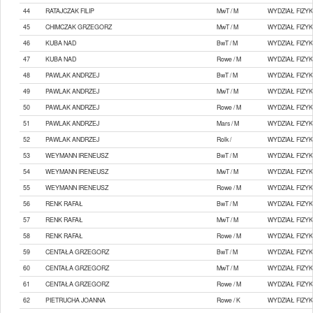
44
RATAJCZAK FILIP
MwT / M
WYDZIAŁ FIZYK
45
CHIMCZAK GRZEGORZ
MwT / M
WYDZIAŁ FIZYK
46
KUBA NAD
BwT / M
WYDZIAŁ FIZYK
47
KUBA NAD
Rowe / M
WYDZIAŁ FIZYK
48
PAWLAK ANDRZEJ
BwT / M
WYDZIAŁ FIZYK
49
PAWLAK ANDRZEJ
MwT / M
WYDZIAŁ FIZYK
50
PAWLAK ANDRZEJ
Rowe / M
WYDZIAŁ FIZYK
51
PAWLAK ANDRZEJ
Mars / M
WYDZIAŁ FIZYK
52
PAWLAK ANDRZEJ
Rolk /
WYDZIAŁ FIZYK
53
WEYMANN IRENEUSZ
BwT / M
WYDZIAŁ FIZYK
54
WEYMANN IRENEUSZ
MwT / M
WYDZIAŁ FIZYK
55
WEYMANN IRENEUSZ
Rowe / M
WYDZIAŁ FIZYK
56
RENK RAFAŁ
BwT / M
WYDZIAŁ FIZYK
57
RENK RAFAŁ
MwT / M
WYDZIAŁ FIZYK
58
RENK RAFAŁ
Rowe / M
WYDZIAŁ FIZYK
59
CENTAŁA GRZEGORZ
BwT / M
WYDZIAŁ FIZYK
60
CENTAŁA GRZEGORZ
MwT / M
WYDZIAŁ FIZYK
61
CENTAŁA GRZEGORZ
Rowe / M
WYDZIAŁ FIZYK
62
PIETRUCHA JOANNA
Rowe / K
WYDZIAŁ FIZYK