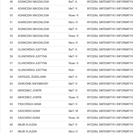
48
ADAMCZAK MAGDALENA
BwT / K
WYDZIAŁ MATEMATYKI I INFORMATYK
49
ADAMCZAK MAGDALENA
MwT / K
WYDZIAŁ MATEMATYKI I INFORMATYK
50
ADAMCZAK MAGDALENA
Rowe / K
WYDZIAŁ MATEMATYKI I INFORMATYK
51
ADAMCZAK MAGDALENA
Mars / K
WYDZIAŁ MATEMATYKI I INFORMATYK
52
ADAMCZAK MAGDALENA
MwT / K
WYDZIAŁ MATEMATYKI I INFORMATYK
53
ADAMCZAK MAGDALENA
Rowe / K
WYDZIAŁ MATEMATYKI I INFORMATYK
54
ADAMCZAK MAGDALENA
Mars / K
WYDZIAŁ MATEMATYKI I INFORMATYK
55
GLANOWSKA JUSTYNA
BwT / K
WYDZIAŁ MATEMATYKI I INFORMATYK
56
GLANOWSKA JUSTYNA
MwT / K
WYDZIAŁ MATEMATYKI I INFORMATYK
57
GLANOWSKA JUSTYNA
Rowe / K
WYDZIAŁ MATEMATYKI I INFORMATYK
58
GLANOWSKA JUSTYNA
Rolk /
WYDZIAŁ MATEMATYKI I INFORMATYK
59
GIERSZAL ZDZISŁAWA
MwT / K
WYDZIAŁ MATEMATYKI I INFORMATYK
60
ZAWODNIK ANONIMOWY
MwT / K
WYDZIAŁ MATEMATYKI I INFORMATYK
61
MARCINIEC JOWITA
MwT / K
WYDZIAŁ MATEMATYKI I INFORMATYK
62
MARCINIEC JOWITA
Rowe / K
WYDZIAŁ MATEMATYKI I INFORMATYK
63
PISKORSKA HANIA
MwT / K
WYDZIAŁ MATEMATYKI I INFORMATYK
64
SADOWSKI ADAM
MwT / M
WYDZIAŁ MATEMATYKI I INFORMATYK
65
SADOWSKI ADAM
Rowe / M
WYDZIAŁ MATEMATYKI I INFORMATYK
66
MAJIK KLAUDIA
MwT / K
WYDZIAŁ MATEMATYKI I INFORMATYK
67
MAJIK KLAUDIA
Mars / K
WYDZIAŁ MATEMATYKI I INFORMATYK