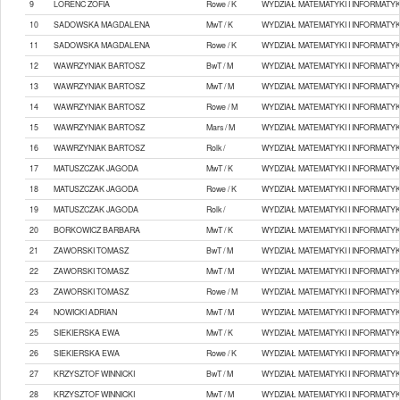
9
LORENC ZOFIA
Rowe / K
WYDZIAŁ MATEMATYKI I INFORMATYK
10
SADOWSKA MAGDALENA
MwT / K
WYDZIAŁ MATEMATYKI I INFORMATYK
11
SADOWSKA MAGDALENA
Rowe / K
WYDZIAŁ MATEMATYKI I INFORMATYK
12
WAWRZYNIAK BARTOSZ
BwT / M
WYDZIAŁ MATEMATYKI I INFORMATYK
13
WAWRZYNIAK BARTOSZ
MwT / M
WYDZIAŁ MATEMATYKI I INFORMATYK
14
WAWRZYNIAK BARTOSZ
Rowe / M
WYDZIAŁ MATEMATYKI I INFORMATYK
15
WAWRZYNIAK BARTOSZ
Mars / M
WYDZIAŁ MATEMATYKI I INFORMATYK
16
WAWRZYNIAK BARTOSZ
Rolk /
WYDZIAŁ MATEMATYKI I INFORMATYK
17
MATUSZCZAK JAGODA
MwT / K
WYDZIAŁ MATEMATYKI I INFORMATYK
18
MATUSZCZAK JAGODA
Rowe / K
WYDZIAŁ MATEMATYKI I INFORMATYK
19
MATUSZCZAK JAGODA
Rolk /
WYDZIAŁ MATEMATYKI I INFORMATYK
20
BORKOWICZ BARBARA
MwT / K
WYDZIAŁ MATEMATYKI I INFORMATYK
21
ZAWORSKI TOMASZ
BwT / M
WYDZIAŁ MATEMATYKI I INFORMATYK
22
ZAWORSKI TOMASZ
MwT / M
WYDZIAŁ MATEMATYKI I INFORMATYK
23
ZAWORSKI TOMASZ
Rowe / M
WYDZIAŁ MATEMATYKI I INFORMATYK
24
NOWICKI ADRIAN
MwT / M
WYDZIAŁ MATEMATYKI I INFORMATYK
25
SIEKIERSKA EWA
MwT / K
WYDZIAŁ MATEMATYKI I INFORMATYK
26
SIEKIERSKA EWA
Rowe / K
WYDZIAŁ MATEMATYKI I INFORMATYK
27
KRZYSZTOF WINNICKI
BwT / M
WYDZIAŁ MATEMATYKI I INFORMATYK
28
KRZYSZTOF WINNICKI
MwT / M
WYDZIAŁ MATEMATYKI I INFORMATYK