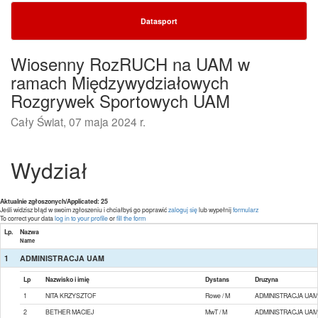
Datasport
Wiosenny RozRUCH na UAM w
ramach Międzywydziałowych
Rozgrywek Sportowych UAM
Cały Świat, 07 maja 2024 r.
Wydział
Aktualnie zgłoszonych/Applicated: 25
Jeśli widzisz błąd w swoim zgłoszeniu i chciałbyś go poprawić
zaloguj się
lub wypełnij
formularz
To correct your data
log in to your profile
or
fill the form
Lp.
Nazwa
Name
1
ADMINISTRACJA UAM
Lp
Nazwisko i imię
Dystans
Druzyna
1
NITA KRZYSZTOF
Rowe / M
ADMINISTRACJA UAM
2
BETHER MACIEJ
MwT / M
ADMINISTRACJA UAM