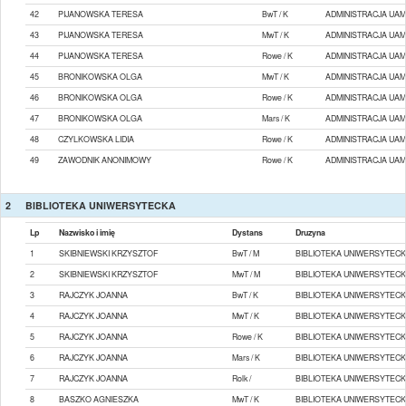
42
PIJANOWSKA TERESA
BwT / K
ADMINISTRACJA UAM
43
PIJANOWSKA TERESA
MwT / K
ADMINISTRACJA UAM
44
PIJANOWSKA TERESA
Rowe / K
ADMINISTRACJA UAM
45
BRONIKOWSKA OLGA
MwT / K
ADMINISTRACJA UAM
46
BRONIKOWSKA OLGA
Rowe / K
ADMINISTRACJA UAM
47
BRONIKOWSKA OLGA
Mars / K
ADMINISTRACJA UAM
48
CZYLKOWSKA LIDIA
Rowe / K
ADMINISTRACJA UAM
49
ZAWODNIK ANONIMOWY
Rowe / K
ADMINISTRACJA UAM
2
BIBLIOTEKA UNIWERSYTECKA
Lp
Nazwisko i imię
Dystans
Druzyna
1
SKIBNIEWSKI KRZYSZTOF
BwT / M
BIBLIOTEKA UNIWERSYTEC
2
SKIBNIEWSKI KRZYSZTOF
MwT / M
BIBLIOTEKA UNIWERSYTEC
3
RAJCZYK JOANNA
BwT / K
BIBLIOTEKA UNIWERSYTEC
4
RAJCZYK JOANNA
MwT / K
BIBLIOTEKA UNIWERSYTEC
5
RAJCZYK JOANNA
Rowe / K
BIBLIOTEKA UNIWERSYTEC
6
RAJCZYK JOANNA
Mars / K
BIBLIOTEKA UNIWERSYTEC
7
RAJCZYK JOANNA
Rolk /
BIBLIOTEKA UNIWERSYTEC
8
BASZKO AGNIESZKA
MwT / K
BIBLIOTEKA UNIWERSYTEC