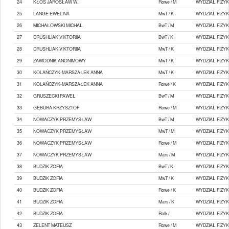
24
KŁOS JAROSŁAW W.
Rowe / M
WYDZIAŁ FIZYK
25
LANGE EWELINA
MwT / K
WYDZIAŁ FIZYK
26
MICHAŁOWSKI MICHAŁ
BwT / M
WYDZIAŁ FIZYK
27
DRUSHLIAK VIKTORIIA
BwT / K
WYDZIAŁ FIZYK
28
DRUSHLIAK VIKTORIIA
MwT / K
WYDZIAŁ FIZYK
29
ZAWODNIK ANONIMOWY
MwT / K
WYDZIAŁ FIZYK
30
KOLAŃCZYK-MARSZAŁEK ANNA
MwT / K
WYDZIAŁ FIZYK
31
KOLAŃCZYK-MARSZAŁEK ANNA
Rowe / K
WYDZIAŁ FIZYK
32
GRUSZECKI PAWEŁ
BwT / M
WYDZIAŁ FIZYK
33
GĘBURA KRZYSZTOF
Rowe / M
WYDZIAŁ FIZYK
34
NOWACZYK PRZEMYSŁAW
BwT / M
WYDZIAŁ FIZYK
35
NOWACZYK PRZEMYSŁAW
MwT / M
WYDZIAŁ FIZYK
36
NOWACZYK PRZEMYSŁAW
Rowe / M
WYDZIAŁ FIZYK
37
NOWACZYK PRZEMYSŁAW
Mars / M
WYDZIAŁ FIZYK
38
BUDZIK ZOFIA
BwT / K
WYDZIAŁ FIZYK
39
BUDZIK ZOFIA
MwT / K
WYDZIAŁ FIZYK
40
BUDZIK ZOFIA
Rowe / K
WYDZIAŁ FIZYK
41
BUDZIK ZOFIA
Mars / K
WYDZIAŁ FIZYK
42
BUDZIK ZOFIA
Rolk /
WYDZIAŁ FIZYK
43
ZELENT MATEUSZ
Rowe / M
WYDZIAŁ FIZYK