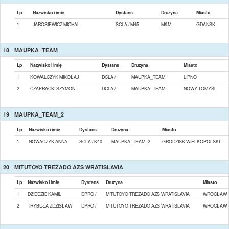
Lp
Nazwisko i imię
Dystans
Druzyna
Miasto
1
JAROSIEWICZ MICHAL
SCLA / M45
M&M
GDANSK
18
MAUPKA_TEAM
Lp
Nazwisko i imię
Dystans
Druzyna
Miasto
1
KOWALCZYK MIKOŁAJ
DCLA /
MAUPKA_TEAM
LIPNO
2
CZAPRACKI SZYMON
DCLA /
MAUPKA_TEAM
NOWY TOMYŚL
19
MAUPKA_TEAM_2
Lp
Nazwisko i imię
Dystans
Druzyna
Miasto
1
NOWACZYK ANNA
SCLA / K40
MAUPKA_TEAM_2
GRODZISK WIELKOPOLSKI
20
MITUTOYO TREZADO AZS WRATISLAVIA
Lp
Nazwisko i imię
Dystans
Druzyna
Miasto
1
DZIEDZIC KAMIL
DPRO /
MITUTOYO TREZADO AZS WRATISLAVIA
WROCŁAW
2
TRYBUŁA ZDZISŁAW
DPRO /
MITUTOYO TREZADO AZS WRATISLAVIA
WROCŁAW