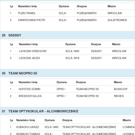
Lp
Nazwisko i imię
Dystans
Druzyna
Miasto
1
PUZIO PAWEŁ
DCLA /
PUZIE&KWIATKI
WROCŁAW
2
KWIATKOWSKI PIOTR
DCLA /
PUZIE&KWIATKI
SULISTROWICE
29
SSSSSY
Lp
Nazwisko i imię
Dystans
Druzyna
Miasto
1
LICHOSIK GRZEGORZ
SCLA / M45
SSSSSY
WROCŁAW
2
LICHOSIK JACEK
SCLA / M18
SSSSSY
WROCŁAW
30
TEAM NEOPRO 50
Lp
Nazwisko i imię
Dystans
Druzyna
Miasto
1
HOFSTEE EDWIN
DPRO /
TEAM NEOPRO 50
BOSKOOP
2
BROEKER GILLES
DPRO /
TEAM NEOPRO 50
RIEHEN
31
TEAM OPTYKOKULAR - ALCHIMOWICZBIKE
Lp
Nazwisko i imię
Dystans
Druzyna
Miasto
1
KUBACKI ŁUKASZ
SCLA / M40
TEAM OPTYKOKULAR - ALCHIMOWICZBIKE
ŁOMNICA
2
NOWACKI TOMASZ
DCLA /
TEAM OPTYKOKULAR - ALCHIMOWICZBIKE
LEGNICA