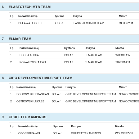
6
ELASTOTECH MTB TEAM
Lp
Nazwisko i imię
Dystans
Druzyna
Miasto
1
DUŁAWA ROBERT
DPRO /
ELASTOTECH MTB TEAM
GŁUSZYCA
7
ELMAR TEAM
Lp
Nazwisko i imię
Dystans
Druzyna
Miasto
1
BRODA ALICJA
DCLA /
ELMAR TEAM
WROCŁAW
2
KOWALEWSKA EWA
DCLA /
ELMAR TEAM
TRZEBNICA
8
GIRO DEVELOPMENT MILSPORT TEAM
Lp
Nazwisko i imię
Dystans
Druzyna
Miasto
1
POLKOWSKI SEBASTIAN
DCLA /
GIRO DEVELOPMENT MILSPORT TEAM
NOWODWORC
2
OSTROWSKI LUKASZ
DCLA /
GIRO DEVELOPMENT MILSPORT TEAM
NOWODWORC
9
GRUPETTO KAMPINOS
Lp
Nazwisko i imię
Dystans
Druzyna
Miasto
1
OBORSKI PAWEŁ
DCLA /
GRUPETTO KAMPINOS
WOJCIESZYN