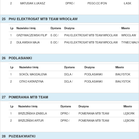
2
MATUSIAK ŁUKASZ
DPRO /
PEGO.CC IFON
ŁASK
25
PHU ELEKTROSAT MTB TEAM WROCŁAW
Lp
Nazwisko i imię
Dystans
Druzyna
Miasto
1
GRZYWACZEWSKI FILIP
E-DC /
PHU ELEKTROSAT MTB TEAM WROCŁAW
WROCŁAW
2
DUŁAWSKA MAJA
E-DC /
PHU ELEKTROSAT MTB TEAM WROCŁAW
TYNIEC MAŁY
26
PODLASIANKI
Lp
Nazwisko i imię
Dystans
Druzyna
Miasto
1
SOKÓŁ MAGDALENA
DCLA /
PODLASIANKI
BIALYSTOK
2
CITKO KATARZYNA
DCLA /
PODLASIANKI
BIAŁYSTOK
27
POMERANIA MTB TEAM
Lp
Nazwisko i imię
Dystans
Druzyna
Miasto
1
BRZEZIŃSKA IZABELA
DPRO /
POMERANIA MTB TEAM
LĘBORK
2
BRZEZIŃSKI ARTUR
DPRO /
POMERANIA MTB TEAM
LĘBORK
28
PUZIE&KWIATKI