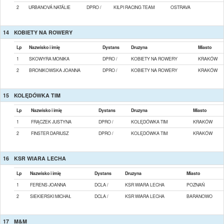
2
URBANOVÁ NATÁLIE
DPRO /
KILPI RACING TEAM
OSTRAVA
14
KOBIETY NA ROWERY
Lp
Nazwisko i imię
Dystans
Druzyna
Miasto
1
SKOWYRA MONIKA
DPRO /
KOBIETY NA ROWERY
KRAKÓW
2
BRONIKOWSKA JOANNA
DPRO /
KOBIETY NA ROWERY
KRAKÓW
15
KOLĘDÓWKA TIM
Lp
Nazwisko i imię
Dystans
Druzyna
Miasto
1
FRĄCZEK JUSTYNA
DPRO /
KOLĘDÓWKA TIM
KRAKÓW
2
FINSTER DARIUSZ
DPRO /
KOLĘDÓWKA TIM
KRAKÓW
16
KSR WIARA LECHA
Lp
Nazwisko i imię
Dystans
Druzyna
Miasto
1
FERENS JOANNA
DCLA /
KSR WIARA LECHA
POZNAŃ
2
SIEKIERSKI MICHAŁ
DCLA /
KSR WIARA LECHA
BARANOWO
17
M&M