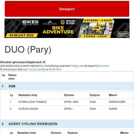
Datasport
DUO (Pary)
Aktualnie zgłoszonych/Applicated: 35
Jeśli widzisz błąd w swoim zgłoszeniu i chciałbyś go poprawić
zaloguj się
lub wypełnij
formularz
To correct your data
log in to your profile
or
fill the form
Lp.
Nazwa
Name
1
3GM
Lp
Nazwisko i imię
Dystans
Druzyna
Miasto
1
KOWALCZUK TOMASZ
SPRO / M45
3GM
ŚWIEBODZIN
2
KOŻUCH JACEK
DPRO /
3GM
GUBIN
2
ADIENT CYCLING ŚWIEBODZIN
Lp
Nazwisko i imię
Dystans
Druzyna
Miasto