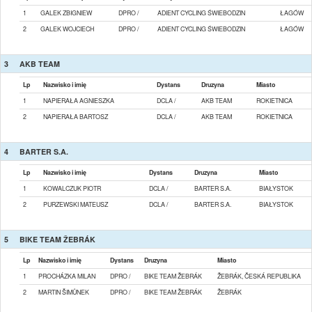
1
GALEK ZBIGNIEW
DPRO /
ADIENT CYCLING ŚWIEBODZIN
ŁAGÓW
2
GALEK WOJCIECH
DPRO /
ADIENT CYCLING ŚWIEBODZIN
ŁAGÓW
3
AKB TEAM
Lp
Nazwisko i imię
Dystans
Druzyna
Miasto
1
NAPIERAŁA AGNIESZKA
DCLA /
AKB TEAM
ROKIETNICA
2
NAPIERAŁA BARTOSZ
DCLA /
AKB TEAM
ROKIETNICA
4
BARTER S.A.
Lp
Nazwisko i imię
Dystans
Druzyna
Miasto
1
KOWALCZUK PIOTR
DCLA /
BARTER S.A.
BIAŁYSTOK
2
PURZEWSKI MATEUSZ
DCLA /
BARTER S.A.
BIAŁYSTOK
5
BIKE TEAM ŽEBRÁK
Lp
Nazwisko i imię
Dystans
Druzyna
Miasto
1
PROCHÁZKA MILAN
DPRO /
BIKE TEAM ŽEBRÁK
ŽEBRÁK, ČESKÁ REPUBLIKA
2
MARTIN ŠIMŮNEK
DPRO /
BIKE TEAM ŽEBRÁK
ŽEBRÁK