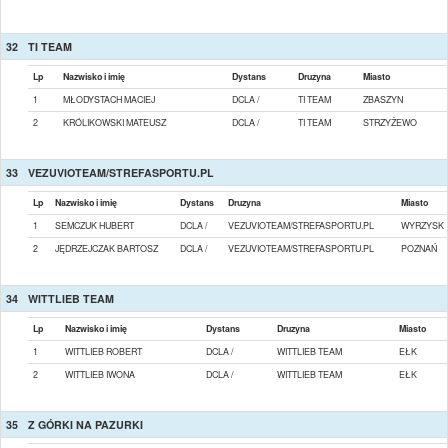
32
TI TEAM
Lp
Nazwisko i imię
Dystans
Druzyna
Miasto
1
MŁODYSTACH MACIEJ
DCLA /
TI TEAM
ZBASZYN
2
KRÓLIKOWSKI MATEUSZ
DCLA /
TI TEAM
STRZYŻEWO
33
VEZUVIOTEAM/STREFASPORTU.PL
Lp
Nazwisko i imię
Dystans
Druzyna
Miasto
1
SEMCZUK HUBERT
DCLA /
VEZUVIOTEAM/STREFASPORTU.PL
WYRZYSK
2
JĘDRZEJCZAK BARTOSZ
DCLA /
VEZUVIOTEAM/STREFASPORTU.PL
POZNAŃ
34
WITTLIEB TEAM
Lp
Nazwisko i imię
Dystans
Druzyna
Miasto
1
WITTLIEB ROBERT
DCLA /
WITTLIEB TEAM
EŁK
2
WITTLIEB IWONA
DCLA /
WITTLIEB TEAM
EŁK
35
Z GÓRKI NA PAZURKI