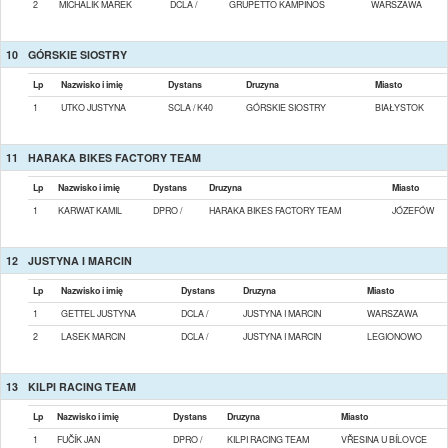
2
MICHALIK MAREK
DCLA /
GRUPETTO KAMPINOS
WARSZAWA
10
GÓRSKIE SIOSTRY
Lp
Nazwisko i imię
Dystans
Druzyna
Miasto
1
UTKO JUSTYNA
SCLA / K40
GÓRSKIE SIOSTRY
BIAŁYSTOK
11
HARAKA BIKES FACTORY TEAM
Lp
Nazwisko i imię
Dystans
Druzyna
Miasto
1
KARWAT KAMIL
DPRO /
HARAKA BIKES FACTORY TEAM
JÓZEFÓW
12
JUSTYNA I MARCIN
Lp
Nazwisko i imię
Dystans
Druzyna
Miasto
1
GETTEL JUSTYNA
DCLA /
JUSTYNA I MARCIN
WARSZAWA
2
LASEK MARCIN
DCLA /
JUSTYNA I MARCIN
LEGIONOWO
13
KILPI RACING TEAM
Lp
Nazwisko i imię
Dystans
Druzyna
Miasto
1
FUČÍK JAN
DPRO /
KILPI RACING TEAM
VŘESINA U BÍLOVCE