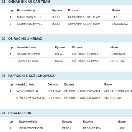
21
OHMAN INK AS CAR TEAM
Lp
Nazwisko i imię
Dystans
Druzyna
Miasto
1
SOBKOWIAK ARTUR
DCLA /
OHMAN INK AS CAR TEAM
PIŁA
2
OCHMAŃSKI PAWEŁ
DCLA /
OHMAN INK AS CAR TEAM
BYDGOSZCZ
22
OŚ RACING & HRMAX
Lp
Nazwisko i imię
Dystans
Druzyna
Miasto
1
KLIMKIEWICZ PAWEŁ
DCLA /
OŚ RACING & HRMAX
OZOROWICE
2
URBANEK RAFAŁ
DCLA /
OŚ RACING & HRMAX
BIERUTÓW
23
PAPROCKI & KOŻUCHOWSKA
Lp
Nazwisko i imię
Dystans
Druzyna
Miasto
1
PAPROCKI MICHAŁ
SCLA / M45
PAPROCKI & KOŻUCHOWSKA
WÓLKA KOZODAWSK
2
KOŻUCHOWSKA ANETA
SCLA / K45
PAPROCKI & KOŻUCHOWSKA
JÓZEFOSŁAW
24
PEGO.CC IFON
Lp
Nazwisko i imię
Dystans
Druzyna
Miasto
1
CIEŚLEWICZ PIOTR
DPRO /
PEGO.CC IFON
ŁASK