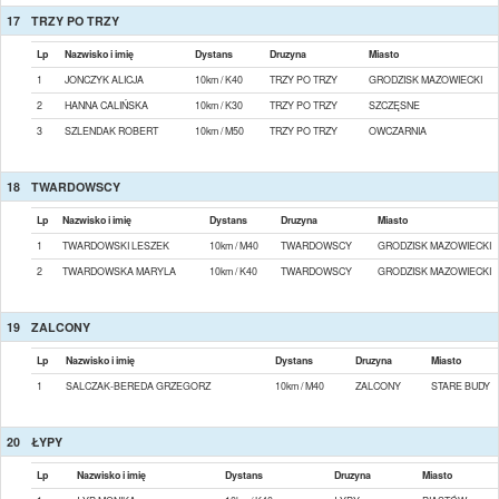
17
TRZY PO TRZY
Lp
Nazwisko i imię
Dystans
Druzyna
Miasto
1
JONCZYK ALICJA
10km / K40
TRZY PO TRZY
GRODZISK MAZOWIECKI
2
HANNA CALIŃSKA
10km / K30
TRZY PO TRZY
SZCZĘSNE
3
SZLENDAK ROBERT
10km / M50
TRZY PO TRZY
OWCZARNIA
18
TWARDOWSCY
Lp
Nazwisko i imię
Dystans
Druzyna
Miasto
1
TWARDOWSKI LESZEK
10km / M40
TWARDOWSCY
GRODZISK MAZOWIECKI
2
TWARDOWSKA MARYLA
10km / K40
TWARDOWSCY
GRODZISK MAZOWIECKI
19
ZALCONY
Lp
Nazwisko i imię
Dystans
Druzyna
Miasto
1
SALCZAK-BEREDA GRZEGORZ
10km / M40
ZALCONY
STARE BUDY
20
ŁYPY
Lp
Nazwisko i imię
Dystans
Druzyna
Miasto