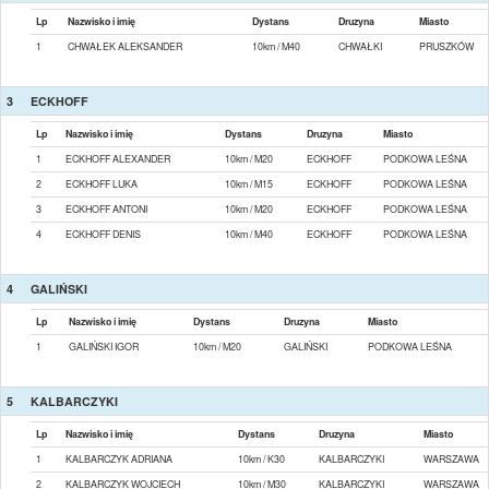
Lp
Nazwisko i imię
Dystans
Druzyna
Miasto
1
CHWAŁEK ALEKSANDER
10km / M40
CHWAŁKI
PRUSZKÓW
3
ECKHOFF
Lp
Nazwisko i imię
Dystans
Druzyna
Miasto
1
ECKHOFF ALEXANDER
10km / M20
ECKHOFF
PODKOWA LEŚNA
2
ECKHOFF LUKA
10km / M15
ECKHOFF
PODKOWA LEŚNA
3
ECKHOFF ANTONI
10km / M20
ECKHOFF
PODKOWA LEŚNA
4
ECKHOFF DENIS
10km / M40
ECKHOFF
PODKOWA LEŚNA
4
GALIŃSKI
Lp
Nazwisko i imię
Dystans
Druzyna
Miasto
1
GALIŃSKI IGOR
10km / M20
GALIŃSKI
PODKOWA LEŚNA
5
KALBARCZYKI
Lp
Nazwisko i imię
Dystans
Druzyna
Miasto
1
KALBARCZYK ADRIANA
10km / K30
KALBARCZYKI
WARSZAWA
2
KALBARCZYK WOJCIECH
10km / M30
KALBARCZYKI
WARSZAWA