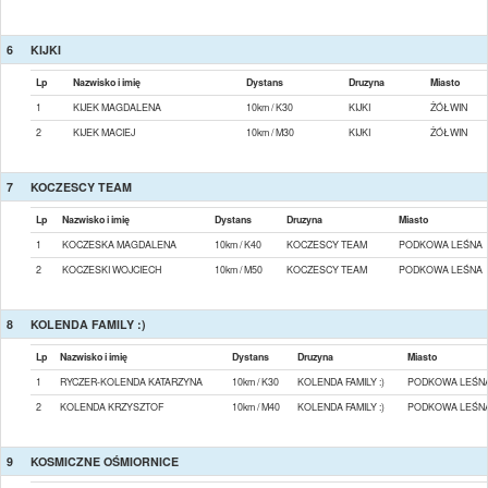
6
KIJKI
Lp
Nazwisko i imię
Dystans
Druzyna
Miasto
1
KIJEK MAGDALENA
10km / K30
KIJKI
ŻÓŁWIN
2
KIJEK MACIEJ
10km / M30
KIJKI
ŻÓŁWIN
7
KOCZESCY TEAM
Lp
Nazwisko i imię
Dystans
Druzyna
Miasto
1
KOCZESKA MAGDALENA
10km / K40
KOCZESCY TEAM
PODKOWA LEŚNA
2
KOCZESKI WOJCIECH
10km / M50
KOCZESCY TEAM
PODKOWA LEŚNA
8
KOLENDA FAMILY :)
Lp
Nazwisko i imię
Dystans
Druzyna
Miasto
1
RYCZER-KOLENDA KATARZYNA
10km / K30
KOLENDA FAMILY :)
PODKOWA LEŚN
2
KOLENDA KRZYSZTOF
10km / M40
KOLENDA FAMILY :)
PODKOWA LEŚN
9
KOSMICZNE OŚMIORNICE