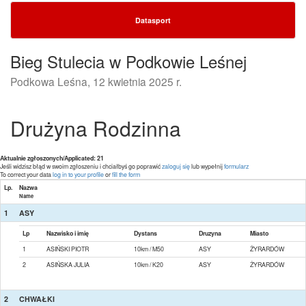
Datasport
Bieg Stulecia w Podkowie Leśnej
Podkowa Leśna, 12 kwietnia 2025 r.
Drużyna Rodzinna
Aktualnie zgłoszonych/Applicated: 21
Jeśli widzisz błąd w swoim zgłoszeniu i chciałbyś go poprawić
zaloguj się
lub wypełnij
formularz
To correct your data
log in to your profile
or
fill the form
Lp.
Nazwa
Name
1
ASY
Lp
Nazwisko i imię
Dystans
Druzyna
Miasto
1
ASIŃSKI PIOTR
10km / M50
ASY
ŻYRARDÓW
2
ASIŃSKA JULIA
10km / K20
ASY
ŻYRARDÓW
2
CHWAŁKI