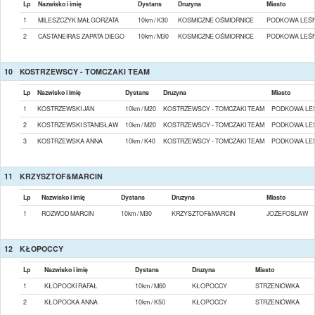
Lp
Nazwisko i imię
Dystans
Druzyna
Miasto
1
MILESZCZYK MAŁGORZATA
10km / K30
KOSMICZNE OŚMIORNICE
PODKOWA LEŚ
2
CASTANEIRAS ZAPATA DIEGO
10km / M30
KOSMICZNE OŚMIORNICE
PODKOWA LEŚ
10
KOSTRZEWSCY - TOMCZAKI TEAM
Lp
Nazwisko i imię
Dystans
Druzyna
Miasto
1
KOSTRZEWSKI JAN
10km / M20
KOSTRZEWSCY - TOMCZAKI TEAM
PODKOWA LE
2
KOSTRZEWSKI STANISŁAW
10km / M20
KOSTRZEWSCY - TOMCZAKI TEAM
PODKOWA LE
3
KOSTRZEWSKA ANNA
10km / K40
KOSTRZEWSCY - TOMCZAKI TEAM
PODKOWA LE
11
KRZYSZTOF&MARCIN
Lp
Nazwisko i imię
Dystans
Druzyna
Miasto
1
ROZWOD MARCIN
10km / M30
KRZYSZTOF&MARCIN
JOZEFOSLAW
12
KŁOPOCCY
Lp
Nazwisko i imię
Dystans
Druzyna
Miasto
1
KŁOPOCKI RAFAŁ
10km / M60
KŁOPOCCY
STRZENIÓWKA
2
KŁOPOCKA ANNA
10km / K50
KŁOPOCCY
STRZENIÓWKA