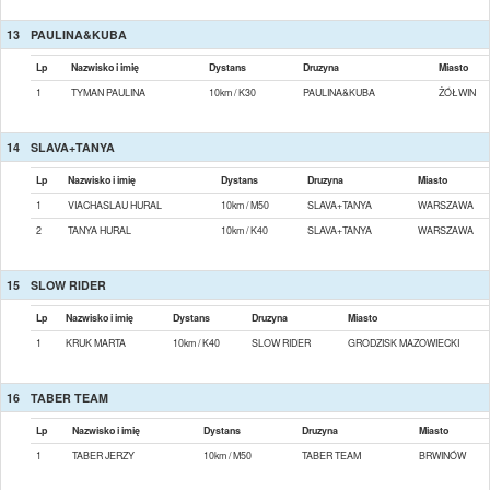
13
PAULINA&KUBA
Lp
Nazwisko i imię
Dystans
Druzyna
Miasto
1
TYMAN PAULINA
10km / K30
PAULINA&KUBA
ŻÓŁWIN
14
SLAVA+TANYA
Lp
Nazwisko i imię
Dystans
Druzyna
Miasto
1
VIACHASLAU HURAL
10km / M50
SLAVA+TANYA
WARSZAWA
2
TANYA HURAL
10km / K40
SLAVA+TANYA
WARSZAWA
15
SLOW RIDER
Lp
Nazwisko i imię
Dystans
Druzyna
Miasto
1
KRUK MARTA
10km / K40
SLOW RIDER
GRODZISK MAZOWIECKI
16
TABER TEAM
Lp
Nazwisko i imię
Dystans
Druzyna
Miasto
1
TABER JERZY
10km / M50
TABER TEAM
BRWINÓW