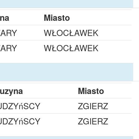
yna
Miasto
ZARY
WŁOCŁAWEK
ZARY
WŁOCŁAWEK
uzyna
Miasto
UDZYńSCY
ZGIERZ
UDZYńSCY
ZGIERZ