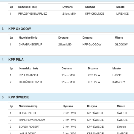
Lp
Nazwisko i imię
Dystans
Druzyna
Miasto
1
PRĄDZYŃSKI MARIUSZ
21km / M40
KPP CHOJNICE
LIPIENICE
3
KPP GŁOGÓW
Lp
Nazwisko i imię
Dystans
Druzyna
Miasto
1
CHRABAŃSKI FILIP
21km / M30
KPP GŁOGÓW
GŁOGÓW
4
KPP PIŁA
Lp
Nazwisko i imię
Dystans
Druzyna
Miasto
1
SZULC MACIEJ
21km / M30
KPP PIŁA
UJŚCIE
2
KUBIŃSKI LESZEK
21km / M30
KPP PIŁA
KACZORY
5
KPP ŚWIECIE
Lp
Nazwisko i imię
Dystans
Druzyna
Miasto
1
RUBAJ PIOTR
21km / M40
KPP ŚWIECIE
ŚWIECIE
2
PAPIEROWSKI ADAM
21km / M40
KPP ŚWIECIE
ŚWIECIE
3
BOREK ROBERT
21km / M40
KPP ŚWIECIE
Świecie
4
JANUS DAWID
21km / M30
KPP ŚWIECIE
ŚWIECIE