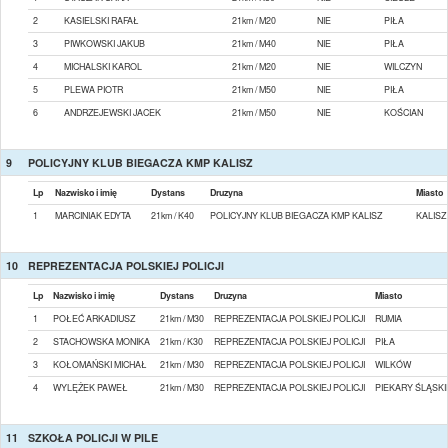
2
KASIELSKI RAFAŁ
21km / M20
NIE
PIŁA
3
PIWKOWSKI JAKUB
21km / M40
NIE
PIŁA
4
MICHALSKI KAROL
21km / M20
NIE
WILCZYN
5
PLEWA PIOTR
21km / M50
NIE
PIŁA
6
ANDRZEJEWSKI JACEK
21km / M50
NIE
KOŚCIAN
9
POLICYJNY KLUB BIEGACZA KMP KALISZ
Lp
Nazwisko i imię
Dystans
Druzyna
Miasto
1
MARCINIAK EDYTA
21km / K40
POLICYJNY KLUB BIEGACZA KMP KALISZ
KALISZ
10
REPREZENTACJA POLSKIEJ POLICJI
Lp
Nazwisko i imię
Dystans
Druzyna
Miasto
1
POŁEĆ ARKADIUSZ
21km / M30
REPREZENTACJA POLSKIEJ POLICJI
RUMIA
2
STACHOWSKA MONIKA
21km / K30
REPREZENTACJA POLSKIEJ POLICJI
PIŁA
3
KOŁOMAŃSKI MICHAŁ
21km / M30
REPREZENTACJA POLSKIEJ POLICJI
WILKÓW
4
WYLĘŻEK PAWEŁ
21km / M30
REPREZENTACJA POLSKIEJ POLICJI
PIEKARY ŚLĄSKI
11
SZKOŁA POLICJI W PILE