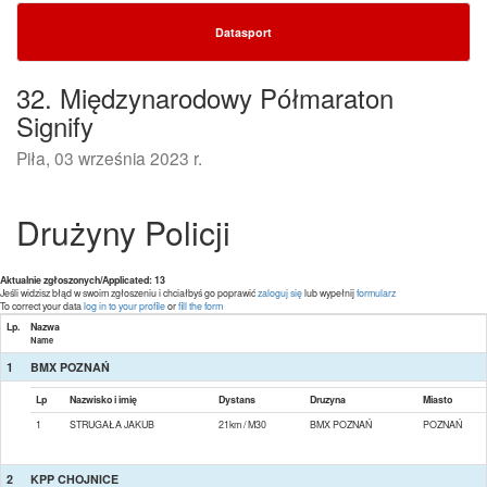
Datasport
32. Międzynarodowy Półmaraton
Signify
Piła, 03 września 2023 r.
Drużyny Policji
Aktualnie zgłoszonych/Applicated: 13
Jeśli widzisz błąd w swoim zgłoszeniu i chciałbyś go poprawić
zaloguj się
lub wypełnij
formularz
To correct your data
log in to your profile
or
fill the form
Lp.
Nazwa
Name
1
BMX POZNAŃ
Lp
Nazwisko i imię
Dystans
Druzyna
Miasto
1
STRUGAŁA JAKUB
21km / M30
BMX POZNAŃ
POZNAŃ
2
KPP CHOJNICE