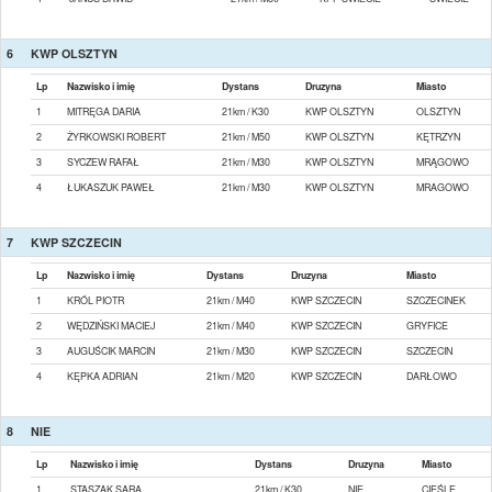
6
KWP OLSZTYN
Lp
Nazwisko i imię
Dystans
Druzyna
Miasto
1
MITRĘGA DARIA
21km / K30
KWP OLSZTYN
OLSZTYN
2
ŻYRKOWSKI ROBERT
21km / M50
KWP OLSZTYN
KĘTRZYN
3
SYCZEW RAFAŁ
21km / M30
KWP OLSZTYN
MRĄGOWO
4
ŁUKASZUK PAWEŁ
21km / M30
KWP OLSZTYN
MRAGOWO
7
KWP SZCZECIN
Lp
Nazwisko i imię
Dystans
Druzyna
Miasto
1
KRÓL PIOTR
21km / M40
KWP SZCZECIN
SZCZECINEK
2
WĘDZIŃSKI MACIEJ
21km / M40
KWP SZCZECIN
GRYFICE
3
AUGUŚCIK MARCIN
21km / M30
KWP SZCZECIN
SZCZECIN
4
KĘPKA ADRIAN
21km / M20
KWP SZCZECIN
DARŁOWO
8
NIE
Lp
Nazwisko i imię
Dystans
Druzyna
Miasto
1
STASZAK SARA
21km / K30
NIE
CIEŚLE