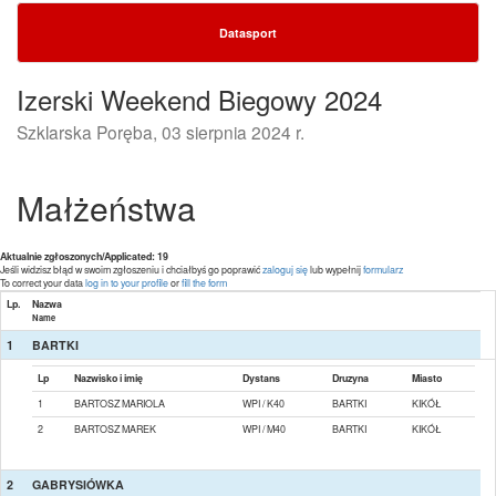
Datasport
Izerski Weekend Biegowy 2024
Szklarska Poręba, 03 sierpnia 2024 r.
Małżeństwa
Aktualnie zgłoszonych/Applicated: 19
Jeśli widzisz błąd w swoim zgłoszeniu i chciałbyś go poprawić
zaloguj się
lub wypełnij
formularz
To correct your data
log in to your profile
or
fill the form
Lp.
Nazwa
Name
1
BARTKI
Lp
Nazwisko i imię
Dystans
Druzyna
Miasto
1
BARTOSZ MARIOLA
WPI / K40
BARTKI
KIKÓŁ
2
BARTOSZ MAREK
WPI / M40
BARTKI
KIKÓŁ
2
GABRYSIÓWKA