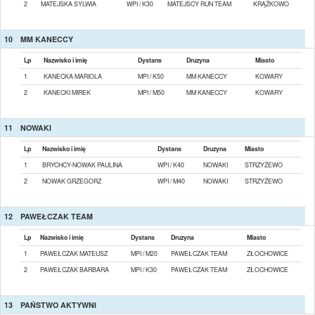
2
MATEJSKA SYLWIA
WPI / K30
MATEJSCY RUN TEAM
KRĄŻKOWO
10
MM KANECCY
Lp
Nazwisko i imię
Dystans
Druzyna
Miasto
1
KANECKA MARIOLA
MPI / K50
MM KANECCY
KOWARY
2
KANECKI MIREK
MPI / M50
MM KANECCY
KOWARY
11
NOWAKI
Lp
Nazwisko i imię
Dystans
Druzyna
Miasto
1
BRYCHCY-NOWAK PAULINA
WPI / K40
NOWAKI
STRZYŻEWO
2
NOWAK GRZEGORZ
WPI / M40
NOWAKI
STRZYŻEWO
12
PAWEŁCZAK TEAM
Lp
Nazwisko i imię
Dystans
Druzyna
Miasto
1
PAWEŁCZAK MATEUSZ
MPI / M20
PAWEŁCZAK TEAM
ZŁOCHOWICE
2
PAWEŁCZAK BARBARA
MPI / K30
PAWEŁCZAK TEAM
ZŁOCHOWICE
13
PAŃSTWO AKTYWNI