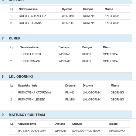
Lp
Nazwisko i imię
Dystans
Druzyna
Miasto
1
GOŁUCH ARKADIUSZ
WPI / M40
KOKENKI
ŁAGIEWNIKI
2
GOŁUCH JOANNA
WPI / K40
KOKENKI
ŁAGIEWNIKI
7
KUREK
Lp
Nazwisko i imię
Dystans
Druzyna
Miasto
1
KUREK JUSTYNA
WPI / K40
KUREK
OPALENICA
2
KUREK TOMASZ
WPI / M40
KUREK
OPALENICA
8
LKL OBORNIKI
Lp
Nazwisko i imię
Dystans
Druzyna
Miasto
1
RUTKOWSKA KATARZYNA
PI / K40
LKL OBORNIKI
OBORNIKI
2
RUTKOWSKI LESZEK
PI / M40
LKL OBORNIKI
OBORNIKI
9
MATEJSCY RUN TEAM
Lp
Nazwisko i imię
Dystans
Druzyna
Miasto
1
MATEJSKI JAROSŁAW
WPI / M40
MATEJSCY RUN TEAM
KRĄŻKOWO