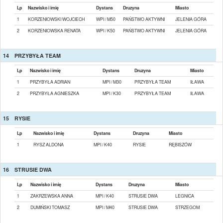
Lp
Nazwisko i imię
Dystans
Druzyna
Miasto
1
KORZENIOWSKI WOJCIECH
WPI / M50
PAŃSTWO AKTYWNI
JELENIA GÓRA
2
KORZENIOWSKA RENATA
WPI / K50
PAŃSTWO AKTYWNI
JELENIA GÓRA
14
PRZYBYŁA TEAM
Lp
Nazwisko i imię
Dystans
Druzyna
Miasto
1
PRZYBYŁA ADRIAN
MPI / M30
PRZYBYŁA TEAM
IŁAWA
2
PRZYBYŁA AGNIESZKA
MPI / K30
PRZYBYŁA TEAM
IŁAWA
15
RYSIE
Lp
Nazwisko i imię
Dystans
Druzyna
Miasto
1
RYSZ ALDONA
MPI / K40
RYSIE
RĘBISZÓW
16
STRUSIE DWA
Lp
Nazwisko i imię
Dystans
Druzyna
Miasto
1
ZAKRZEWSKA ANNA
MPI / K40
STRUSIE DWA
LEGNICA
2
DUMIŃSKI TOMASZ
MPI / M40
STRUSIE DWA
STRZEGOM