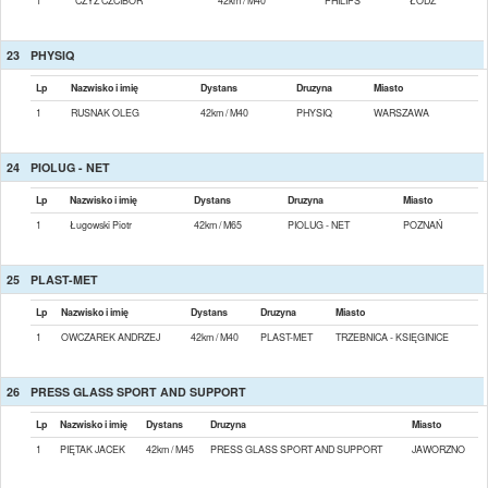
1
CZYŻ CZCIBOR
42km / M40
PHILIPS
ŁÓDŹ
23
PHYSIQ
Lp
Nazwisko i imię
Dystans
Druzyna
Miasto
1
RUSNAK OLEG
42km / M40
PHYSIQ
WARSZAWA
24
PIOLUG - NET
Lp
Nazwisko i imię
Dystans
Druzyna
Miasto
1
Ługowski Piotr
42km / M65
PIOLUG - NET
POZNAŃ
25
PLAST-MET
Lp
Nazwisko i imię
Dystans
Druzyna
Miasto
1
OWCZAREK ANDRZEJ
42km / M40
PLAST-MET
TRZEBNICA - KSIĘGINICE
26
PRESS GLASS SPORT AND SUPPORT
Lp
Nazwisko i imię
Dystans
Druzyna
Miasto
1
PIĘTAK JACEK
42km / M45
PRESS GLASS SPORT AND SUPPORT
JAWORZNO