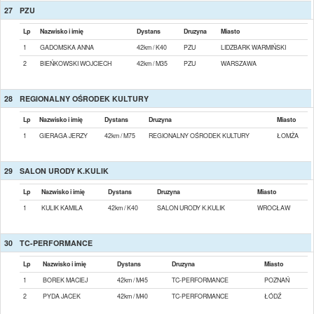
27
PZU
Lp
Nazwisko i imię
Dystans
Druzyna
Miasto
1
GADOMSKA ANNA
42km / K40
PZU
LIDZBARK WARMIŃSKI
2
BIEŃKOWSKI WOJCIECH
42km / M35
PZU
WARSZAWA
28
REGIONALNY OŚRODEK KULTURY
Lp
Nazwisko i imię
Dystans
Druzyna
Miasto
1
GIERAGA JERZY
42km / M75
REGIONALNY OŚRODEK KULTURY
ŁOMŻA
29
SALON URODY K.KULIK
Lp
Nazwisko i imię
Dystans
Druzyna
Miasto
1
KULIK KAMILA
42km / K40
SALON URODY K.KULIK
WROCŁAW
30
TC-PERFORMANCE
Lp
Nazwisko i imię
Dystans
Druzyna
Miasto
1
BOREK MACIEJ
42km / M45
TC-PERFORMANCE
POZNAŃ
2
PYDA JACEK
42km / M40
TC-PERFORMANCE
ŁÓDŹ