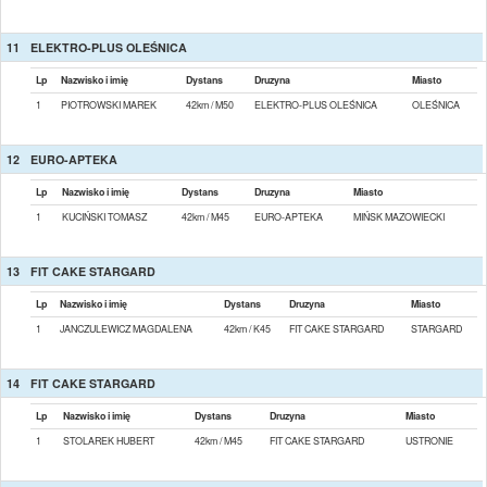
11
ELEKTRO-PLUS OLEŚNICA
Lp
Nazwisko i imię
Dystans
Druzyna
Miasto
1
PIOTROWSKI MAREK
42km / M50
ELEKTRO-PLUS OLEŚNICA
OLEŚNICA
12
EURO-APTEKA
Lp
Nazwisko i imię
Dystans
Druzyna
Miasto
1
KUCIŃSKI TOMASZ
42km / M45
EURO-APTEKA
MIŃSK MAZOWIECKI
13
FIT CAKE STARGARD
Lp
Nazwisko i imię
Dystans
Druzyna
Miasto
1
JANCZULEWICZ MAGDALENA
42km / K45
FIT CAKE STARGARD
STARGARD
14
FIT CAKE STARGARD
Lp
Nazwisko i imię
Dystans
Druzyna
Miasto
1
STOLAREK HUBERT
42km / M45
FIT CAKE STARGARD
USTRONIE