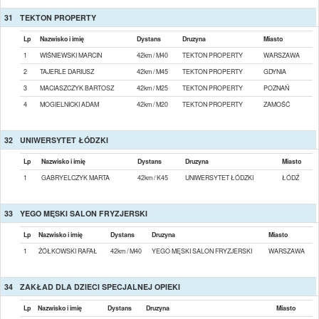
31
TEKTON PROPERTY
Lp
Nazwisko i imię
Dystans
Druzyna
Miasto
1
WIŚNIEWSKI MARCIN
42km / M40
TEKTON PROPERTY
WARSZAWA
2
TAJERLE DARIUSZ
42km / M45
TEKTON PROPERTY
GDYNIA
3
MACIASZCZYK BARTOSZ
42km / M25
TEKTON PROPERTY
POZNAŃ
4
MOGIELNICKI ADAM
42km / M20
TEKTON PROPERTY
ZAMOŚĆ
32
UNIWERSYTET ŁÓDZKI
Lp
Nazwisko i imię
Dystans
Druzyna
Miasto
1
GABRYELCZYK MARTA
42km / K45
UNIWERSYTET ŁÓDZKI
ŁÓDŹ
33
YEGO MĘSKI SALON FRYZJERSKI
Lp
Nazwisko i imię
Dystans
Druzyna
Miasto
1
ŻÓŁKOWSKI RAFAŁ
42km / M40
YEGO MĘSKI SALON FRYZJERSKI
WARSZAWA
34
ZAKŁAD DLA DZIECI SPECJALNEJ OPIEKI
Lp
Nazwisko i imię
Dystans
Druzyna
Miasto