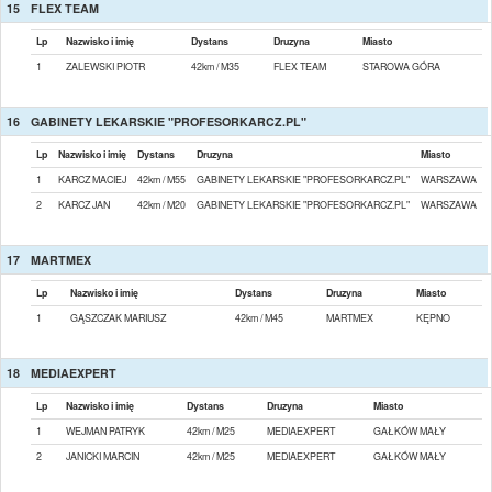
15
FLEX TEAM
Lp
Nazwisko i imię
Dystans
Druzyna
Miasto
1
ZALEWSKI PIOTR
42km / M35
FLEX TEAM
STAROWA GÓRA
16
GABINETY LEKARSKIE "PROFESORKARCZ.PL"
Lp
Nazwisko i imię
Dystans
Druzyna
Miasto
1
KARCZ MACIEJ
42km / M55
GABINETY LEKARSKIE "PROFESORKARCZ.PL"
WARSZAWA
2
KARCZ JAN
42km / M20
GABINETY LEKARSKIE "PROFESORKARCZ.PL"
WARSZAWA
17
MARTMEX
Lp
Nazwisko i imię
Dystans
Druzyna
Miasto
1
GĄSZCZAK MARIUSZ
42km / M45
MARTMEX
KĘPNO
18
MEDIAEXPERT
Lp
Nazwisko i imię
Dystans
Druzyna
Miasto
1
WEJMAN PATRYK
42km / M25
MEDIAEXPERT
GAŁKÓW MAŁY
2
JANICKI MARCIN
42km / M25
MEDIAEXPERT
GAŁKÓW MAŁY