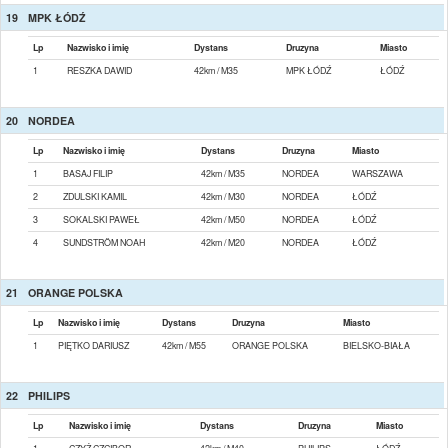
19
MPK ŁÓDŹ
Lp
Nazwisko i imię
Dystans
Druzyna
Miasto
1
RESZKA DAWID
42km / M35
MPK ŁÓDŹ
ŁÓDŹ
20
NORDEA
Lp
Nazwisko i imię
Dystans
Druzyna
Miasto
1
BASAJ FILIP
42km / M35
NORDEA
WARSZAWA
2
ZDULSKI KAMIL
42km / M30
NORDEA
ŁÓDŹ
3
SOKALSKI PAWEŁ
42km / M50
NORDEA
ŁÓDŹ
4
SUNDSTRÖM NOAH
42km / M20
NORDEA
ŁÓDŹ
21
ORANGE POLSKA
Lp
Nazwisko i imię
Dystans
Druzyna
Miasto
1
PIĘTKO DARIUSZ
42km / M55
ORANGE POLSKA
BIELSKO-BIAŁA
22
PHILIPS
Lp
Nazwisko i imię
Dystans
Druzyna
Miasto