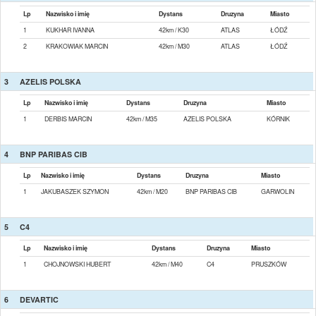
Lp
Nazwisko i imię
Dystans
Druzyna
Miasto
1
KUKHAR IVANNA
42km / K30
ATLAS
ŁÓDŹ
2
KRAKOWIAK MARCIN
42km / M30
ATLAS
ŁÓDŹ
3
AZELIS POLSKA
Lp
Nazwisko i imię
Dystans
Druzyna
Miasto
1
DERBIS MARCIN
42km / M35
AZELIS POLSKA
KÓRNIK
4
BNP PARIBAS CIB
Lp
Nazwisko i imię
Dystans
Druzyna
Miasto
1
JAKUBASZEK SZYMON
42km / M20
BNP PARIBAS CIB
GARWOLIN
5
C4
Lp
Nazwisko i imię
Dystans
Druzyna
Miasto
1
CHOJNOWSKI HUBERT
42km / M40
C4
PRUSZKÓW
6
DEVARTIC