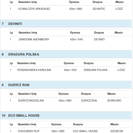
Lp
Nazwisko i imię
Dystans
Druzyna
Miasto
1
KOWALCZYK ARKADIUSZ
42km / M40
DEVARTIC
ŁÓDŹ
7
DEVINITI
Lp
Nazwisko i imię
Dystans
Druzyna
Miasto
1
ZAWODNIK ANONIMOWY
42km / K40
DEVINITI
8
DRADURA POLSKA
Lp
Nazwisko i imię
Dystans
Druzyna
Miasto
1
PERZANOWSKA KAROLINA
42km / K30
DRADURA POLSKA
ŁÓDŹ
9
DUDYCZ RUN
Lp
Nazwisko i imię
Dystans
Druzyna
Miasto
1
DUDYCZ RADOSŁAW
42km / M50
DUDYCZ RUN
BORKOWO
10
ECO SMALL HOUSE
Lp
Nazwisko i imię
Dystans
Druzyna
Miasto
1
CHODUBSKI FILIP
42km / M30
ECO SMALL HOUSE
SZCZECIN