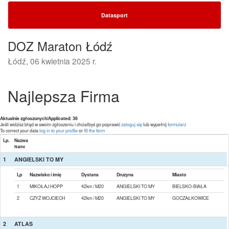
Datasport
DOZ Maraton Łódź
Łódź, 06 kwietnia 2025 r.
Najlepsza Firma
Aktualnie zgłoszonych/Applicated: 36
Jeśli widzisz błąd w swoim zgłoszeniu i chciałbyś go poprawić
zaloguj się
lub wypełnij
formularz
To correct your data
log in to your profile
or
fill the form
Lp.
Nazwa
Name
1
ANGIELSKI TO MY
Lp
Nazwisko i imię
Dystans
Druzyna
Miasto
1
MIKOŁAJ HOPP
42km / M20
ANGIELSKI TO MY
BIELSKO-BIAŁA
2
CZYŻ WOJCIECH
42km / M20
ANGIELSKI TO MY
GOCZAŁKOWICE
2
ATLAS